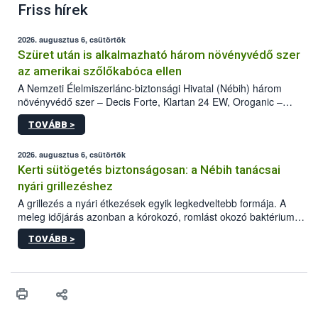
Friss hírek
2026. augusztus 6, csütörtök
Szüret után is alkalmazható három növényvédő szer
az amerikai szőlőkabóca ellen
A Nemzeti Élelmiszerlánc-biztonsági Hivatal (Nébih) három
növényvédő szer – Decis Forte, Klartan 24 EW, Oroganic –
engedélyokiratát módosította, így azok a szüretet követően,
TOVÁBB >
egészen a vesszőérettség (BBCH 91) stádiumáig
felhasználhatóak a szőlőben. A kiterjesztések célja, hogy a korai
érésű szőlőkben is legyen lehetőség a károsító elleni további
2026. augusztus 6, csütörtök
védekezésre. Az Oroganic készítmény kis kiszerelésben kiskerti
Kerti sütögetés biztonságosan: a Nébih tanácsai
felhasználók számára is elérhető és ökológiai termesztésben is
nyári grillezéshez
engedélyezett.
A grillezés a nyári étkezések egyik legkedveltebb formája. A
meleg időjárás azonban a kórokozó, romlást okozó baktériumok
gyorsabb szaporodásának is kedvez. A szabadtéri sütögetés
TOVÁBB >
ezért nem csupán a megfelelő sütési technikáról szól: legalább
ilyen fontos az alapanyagok biztonságos kezelése, az alapvető
higiéniai szabályok betartása, a megfelelő hőkezelés, valamint a
maradékok szakszerű tárolása. A Nemzeti Élelmiszerlánc-
biztonsági Hivatal (Nébih) Oktatási Programja összegyűjtötte a
biztonságos grillezés legfontosabb tudnivalóit.