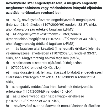
növényvédő szer engedélyezésére, a meglévő engedély
meghosszabbítására vagy módosítására irányuló eljárásba
az alábbi területeken vonható be:
a) az új, növényvédőszerek engedélyezését megalapozó
(inter)zonális értékelés (1107/2009/EK rendelet 33-37. cikk),
ahol Magyarország értékelő tagállam (zRMS),
b) az engedélyezett készítmények (inter)zonális
újraértékelése/megújítása (1107/2009/EK rendelet 43. cikk),
ahol Magyarország értékelő tagállam (zRMS),
c) más tagállam által készített (inter)zonális értékelő jelentés
véleményezése, átvételében (1107/2009/EK rendelet 33-37.
cikk), ahol Magyarország átvevő tagállam (cMS),
d) a kölcsönös elismerési eljárások feldolgozása
(1107/2009/EK rendelet 40-42. cikk),
e) más dossziéjának felhasználásával folytatott engedélyezési
eljárásban szükséges értékelés (1107/2009/EK rendelet 34.
cikk),
f) az engedély módosítása iránti kérelmek (inter)zonális
értékelése (1107/2009/EK rendelet 45. cikk),
g) az új növényvédő szer hatóanyagok értékelése
(1107/2009/EK rendelet 4-13. cikk),
h) növényvédő szer hatóanyagok megújításának értékelése