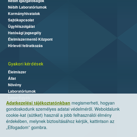
Nébih Igazgatóságok
Nébih Laboratóriumok
Kormányhivatalok
Sajtókapcsolat
Ügyfélszolgálat
Hatósági jogsegély
Élelmiszermentő Központ
Hírlevél feliratkozás
Gyakori kérdések
Élelmiszer
Állat
Növény
Laboratóriumok
Labor/Egyéb
Adatkezelési tájékoztatónkban
megismerheti, hogyan
gondoskodunk személyes adatai védelméről. Weboldalunk
cookie-kat (sütiket) használ a jobb felhasználói élmény
érdekében, melynek biztosításához kérjük, kattintson az
„Elfogadom” gombra.