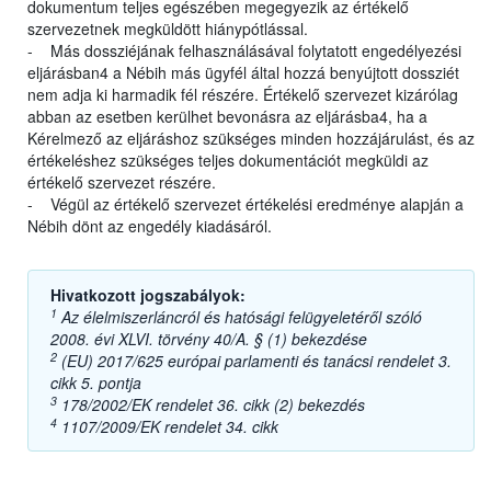
dokumentum teljes egészében megegyezik az értékelő
szervezetnek megküldött hiánypótlással.
- Más dossziéjának felhasználásával folytatott engedélyezési
eljárásban4 a Nébih más ügyfél által hozzá benyújtott dossziét
nem adja ki harmadik fél részére. Értékelő szervezet kizárólag
abban az esetben kerülhet bevonásra az eljárásba4, ha a
Kérelmező az eljáráshoz szükséges minden hozzájárulást, és az
értékeléshez szükséges teljes dokumentációt megküldi az
értékelő szervezet részére.
- Végül az értékelő szervezet értékelési eredménye alapján a
Nébih dönt az engedély kiadásáról.
Hivatkozott jogszabályok:
1
Az élelmiszerláncról és hatósági felügyeletéről szóló
2008. évi XLVI. törvény 40/A. § (1) bekezdése
2
(EU) 2017/625 európai parlamenti és tanácsi rendelet 3.
cikk 5. pontja
3
178/2002/EK rendelet 36. cikk (2) bekezdés
4
1107/2009/EK rendelet 34. cikk