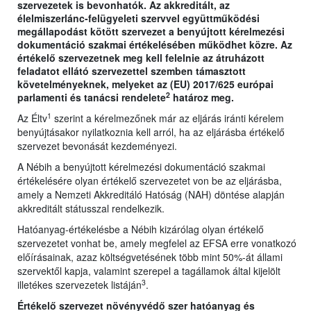
szervezetek is bevonhatók. Az akkreditált, az
élelmiszerlánc-felügyeleti szervvel együttműködési
megállapodást kötött szervezet a benyújtott kérelmezési
dokumentáció szakmai értékelésében működhet közre. Az
értékelő szervezetnek meg kell felelnie az átruházott
feladatot ellátó szervezettel szemben támasztott
követelményeknek, melyeket az (EU) 2017/625 európai
2
parlamenti és tanácsi rendelete
határoz meg.
1
Az Éltv
szerint a kérelmezőnek már az eljárás iránti kérelem
benyújtásakor nyilatkoznia kell arról, ha az eljárásba értékelő
szervezet bevonását kezdeményezi.
A Nébih a benyújtott kérelmezési dokumentáció szakmai
értékelésére olyan értékelő szervezetet von be az eljárásba,
amely a Nemzeti Akkreditáló Hatóság (NAH) döntése alapján
akkreditált státusszal rendelkezik.
Hatóanyag-értékelésbe a Nébih kizárólag olyan értékelő
szervezetet vonhat be, amely megfelel az EFSA erre vonatkozó
előírásainak, azaz költségvetésének több mint 50%-át állami
szervektől kapja, valamint szerepel a tagállamok által kijelölt
3
illetékes szervezetek listáján
.
Értékelő szervezet növényvédő szer hatóanyag és