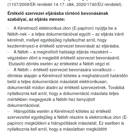
(1107/2009/EK rendelet 14-17. cikk, 2020/1740/EU rendelet).
Értékelő szervezet eljárásba történő bevonásának
szabályai, az eljárás menete:
- A Kérelmező elektronikus úton (E-papíron) nyújtja be a
Nébih-nek – a teljes dokumentációval együtt – az eljárás iránti
kérelmét, mellyel egyidejűleg nyilatkozhat arról, hogy
kezdeményezi-e értékelő szervezet bevonását az eljárásba.
- A Nébih – a megindított hatósági eljárás részeként –
végzésben dönt a megjelölt értékelő szervezet bevonásáról.
Elutasító döntés esetén az értékelést a Nébih végzi el.
- A Nébih – értékelő szervezet bevonására vonatkozó –
döntése alapján a Kérelmező köteles a meghatározott határidőn
belül a teljes dokumentáció másolatát elektronikusan,
dokumentált módon átadni az értékelő szervezetnek. Továbbá
nyilatkoznia kell arról, hogy a dokumentáció másolata teljes
mértékben megegyezik a Nébih-hez benyújtott
dokumentációval.
- Hiánypótlás esetén a Kérelmező köteles az értékelő
szervezettel egyidejűleg a Nébih részére is elektronikus úton (E-
papíron) megküldeni a hiánypótlások másolatát. Ez esetben is
nyilatkoznia kell arról, hogy a másolatban megküldött