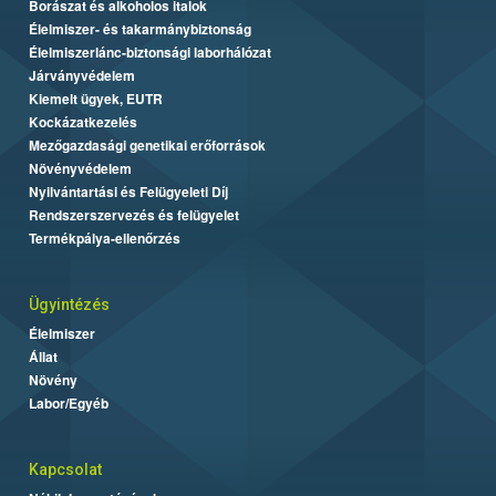
Borászat és alkoholos italok
Élelmiszer- és takarmánybiztonság
Élelmiszerlánc-biztonsági laborhálózat
Járványvédelem
Kiemelt ügyek, EUTR
Kockázatkezelés
Mezőgazdasági genetikai erőforrások
Növényvédelem
Nyilvántartási és Felügyeleti Díj
Rendszerszervezés és felügyelet
Termékpálya-ellenőrzés
Ügyintézés
Élelmiszer
Állat
Növény
Labor/Egyéb
Kapcsolat