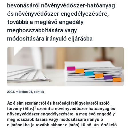
bevonásáról növényvédőszer-hatóanyag
és növényvédőszer engedélyezésére,
továbbá a meglévő engedély
meghosszabbítására vagy
módosítására irányuló eljárásba
2023. március 24, péntek
Az élelmiszerláncról és hatósági felügyeletéről szóló
1
törvény (Éltv.)
szerint a növényvédőszer-hatóanyag és
növényvédőszer engedélyezésére, a meglévő engedély
meghosszabbítására vagy módosítására irányuló
eljárásokba (a továbbiakban: eljárás) külső, ún. értékelő