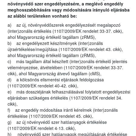
növényvédő szer engedélyezésére, a meglévő engedély
meghosszabbítására vagy módosítására irányuló eljárásba
az alábbi területeken vonható be:
a) az új, növényvédőszerek engedélyezését megalapozó
(inter)zonális értékelés (1107/2009/EK rendelet 33-37. cikk),
ahol Magyarország értékelő tagállam (zRMS),
b) az engedélyezett készítmények (inter)zonális
újraértékelése/megújítása (1107/2009/EK rendelet 43. cikk),
ahol Magyarország értékelő tagállam (zRMS),
c) más tagállam által készített (inter)zonális értékelő jelentés
véleményezése, átvételében (1107/2009/EK rendelet 33-37.
cikk), ahol Magyarország átvevő tagállam (cMS),
d) a kölcsönös elismerési eljárások feldolgozása
(1107/2009/EK rendelet 40-42. cikk),
e) más dossziéjának felhasználásával folytatott engedélyezési
eljárásban szükséges értékelés (1107/2009/EK rendelet 34.
cikk),
f) az engedély módosítása iránti kérelmek (inter)zonális
értékelése (1107/2009/EK rendelet 45. cikk),
g) az új növényvédő szer hatóanyagok értékelése
(1107/2009/EK rendelet 4-13. cikk),
h) növényvédő szer hatóanyagok megújításának értékelése