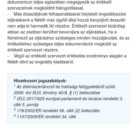
dokumentum teljes egészében megegyezik az értékelő
szervezetnek megküldött hiánypótlással.
- Más dossziéjának felhasználásával folytatott engedélyezési
eljárásban4 a Nébih más ügyfél által hozzá benyújtott dossziét
nem adja ki harmadik fél részére. Értékelő szervezet kizárólag
abban az esetben kerülhet bevonásra az eljárásba4, ha a
Kérelmező az eljáráshoz szükséges minden hozzájárulást, és az
értékeléshez szükséges teljes dokumentációt megküldi az
értékelő szervezet részére.
- Végül az értékelő szervezet értékelési eredménye alapján a
Nébih dönt az engedély kiadásáról.
Hivatkozott jogszabályok:
1
Az élelmiszerláncról és hatósági felügyeletéről szóló
2008. évi XLVI. törvény 40/A. § (1) bekezdése
2
(EU) 2017/625 európai parlamenti és tanácsi rendelet 3.
cikk 5. pontja
3
178/2002/EK rendelet 36. cikk (2) bekezdés
4
1107/2009/EK rendelet 34. cikk