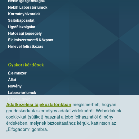
Nébih Igazgatóságok
Nébih Laboratóriumok
Kormányhivatalok
Sajtókapcsolat
Ügyfélszolgálat
Hatósági jogsegély
Élelmiszermentő Központ
Hírlevél feliratkozás
Gyakori kérdések
Élelmiszer
Állat
Növény
Laboratóriumok
Labor/Egyéb
Adatkezelési tájékoztatónkban
megismerheti, hogyan
gondoskodunk személyes adatai védelméről. Weboldalunk
cookie-kat (sütiket) használ a jobb felhasználói élmény
érdekében, melynek biztosításához kérjük, kattintson az
„Elfogadom” gombra.