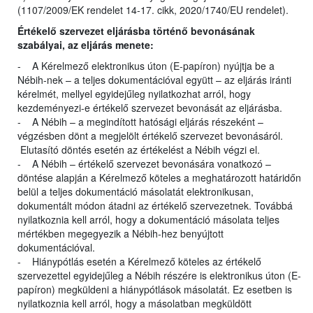
(1107/2009/EK rendelet 14-17. cikk, 2020/1740/EU rendelet).
Értékelő szervezet eljárásba történő bevonásának
szabályai, az eljárás menete:
- A Kérelmező elektronikus úton (E-papíron) nyújtja be a
Nébih-nek – a teljes dokumentációval együtt – az eljárás iránti
kérelmét, mellyel egyidejűleg nyilatkozhat arról, hogy
kezdeményezi-e értékelő szervezet bevonását az eljárásba.
- A Nébih – a megindított hatósági eljárás részeként –
végzésben dönt a megjelölt értékelő szervezet bevonásáról.
Elutasító döntés esetén az értékelést a Nébih végzi el.
- A Nébih – értékelő szervezet bevonására vonatkozó –
döntése alapján a Kérelmező köteles a meghatározott határidőn
belül a teljes dokumentáció másolatát elektronikusan,
dokumentált módon átadni az értékelő szervezetnek. Továbbá
nyilatkoznia kell arról, hogy a dokumentáció másolata teljes
mértékben megegyezik a Nébih-hez benyújtott
dokumentációval.
- Hiánypótlás esetén a Kérelmező köteles az értékelő
szervezettel egyidejűleg a Nébih részére is elektronikus úton (E-
papíron) megküldeni a hiánypótlások másolatát. Ez esetben is
nyilatkoznia kell arról, hogy a másolatban megküldött