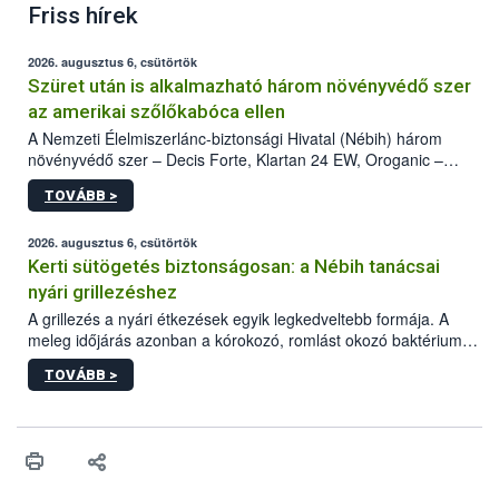
Friss hírek
2026. augusztus 6, csütörtök
Szüret után is alkalmazható három növényvédő szer
az amerikai szőlőkabóca ellen
A Nemzeti Élelmiszerlánc-biztonsági Hivatal (Nébih) három
növényvédő szer – Decis Forte, Klartan 24 EW, Oroganic –
engedélyokiratát módosította, így azok a szüretet követően,
TOVÁBB >
egészen a vesszőérettség (BBCH 91) stádiumáig
felhasználhatóak a szőlőben. A kiterjesztések célja, hogy a korai
érésű szőlőkben is legyen lehetőség a károsító elleni további
2026. augusztus 6, csütörtök
védekezésre. Az Oroganic készítmény kis kiszerelésben kiskerti
Kerti sütögetés biztonságosan: a Nébih tanácsai
felhasználók számára is elérhető és ökológiai termesztésben is
nyári grillezéshez
engedélyezett.
A grillezés a nyári étkezések egyik legkedveltebb formája. A
meleg időjárás azonban a kórokozó, romlást okozó baktériumok
gyorsabb szaporodásának is kedvez. A szabadtéri sütögetés
TOVÁBB >
ezért nem csupán a megfelelő sütési technikáról szól: legalább
ilyen fontos az alapanyagok biztonságos kezelése, az alapvető
higiéniai szabályok betartása, a megfelelő hőkezelés, valamint a
maradékok szakszerű tárolása. A Nemzeti Élelmiszerlánc-
biztonsági Hivatal (Nébih) Oktatási Programja összegyűjtötte a
biztonságos grillezés legfontosabb tudnivalóit.