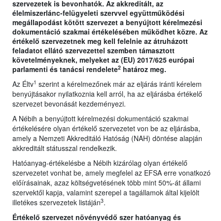
szervezetek is bevonhatók. Az akkreditált, az
élelmiszerlánc-felügyeleti szervvel együttműködési
megállapodást kötött szervezet a benyújtott kérelmezési
dokumentáció szakmai értékelésében működhet közre. Az
értékelő szervezetnek meg kell felelnie az átruházott
feladatot ellátó szervezettel szemben támasztott
követelményeknek, melyeket az (EU) 2017/625 európai
2
parlamenti és tanácsi rendelete
határoz meg.
1
Az Éltv
szerint a kérelmezőnek már az eljárás iránti kérelem
benyújtásakor nyilatkoznia kell arról, ha az eljárásba értékelő
szervezet bevonását kezdeményezi.
A Nébih a benyújtott kérelmezési dokumentáció szakmai
értékelésére olyan értékelő szervezetet von be az eljárásba,
amely a Nemzeti Akkreditáló Hatóság (NAH) döntése alapján
akkreditált státusszal rendelkezik.
Hatóanyag-értékelésbe a Nébih kizárólag olyan értékelő
szervezetet vonhat be, amely megfelel az EFSA erre vonatkozó
előírásainak, azaz költségvetésének több mint 50%-át állami
szervektől kapja, valamint szerepel a tagállamok által kijelölt
3
illetékes szervezetek listáján
.
Értékelő szervezet növényvédő szer hatóanyag és