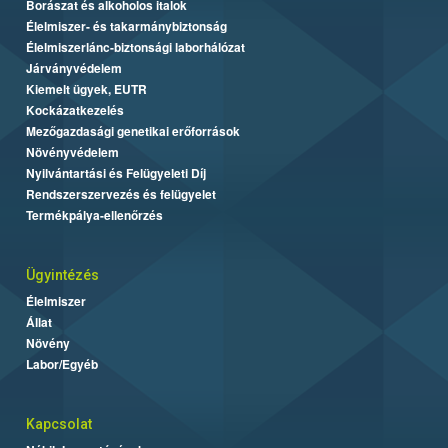
Borászat és alkoholos italok
Élelmiszer- és takarmánybiztonság
Élelmiszerlánc-biztonsági laborhálózat
Járványvédelem
Kiemelt ügyek, EUTR
Kockázatkezelés
Mezőgazdasági genetikai erőforrások
Növényvédelem
Nyilvántartási és Felügyeleti Díj
Rendszerszervezés és felügyelet
Termékpálya-ellenőrzés
Ügyintézés
Élelmiszer
Állat
Növény
Labor/Egyéb
Kapcsolat