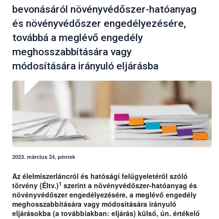
bevonásáról növényvédőszer-hatóanyag
és növényvédőszer engedélyezésére,
továbbá a meglévő engedély
meghosszabbítására vagy
módosítására irányuló eljárásba
2023. március 24, péntek
Az élelmiszerláncról és hatósági felügyeletéről szóló
1
törvény (Éltv.)
szerint a növényvédőszer-hatóanyag és
növényvédőszer engedélyezésére, a meglévő engedély
meghosszabbítására vagy módosítására irányuló
eljárásokba (a továbbiakban: eljárás) külső, ún. értékelő