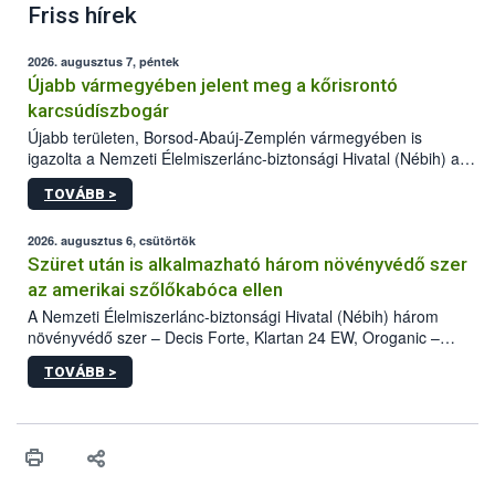
Friss hírek
2026. augusztus 7, péntek
Újabb vármegyében jelent meg a kőrisrontó
karcsúdíszbogár
Újabb területen, Borsod-Abaúj-Zemplén vármegyében is
igazolta a Nemzeti Élelmiszerlánc-biztonsági Hivatal (Nébih) a
kőrisrontó karcsúdíszbogár (Agrilus planipennis) jelenlétét. A
TOVÁBB >
kártevőt nem csak színcsapdában találták meg, de már fertőzött
fában is azonosították. A növényvédelmi szakemberek folytatják
az intenzív felderítést, emellett az intézkedéseket a szlovák
2026. augusztus 6, csütörtök
hatósággal is összehangolják a terjedés megállítása érdekében.
Szüret után is alkalmazható három növényvédő szer
az amerikai szőlőkabóca ellen
A Nemzeti Élelmiszerlánc-biztonsági Hivatal (Nébih) három
növényvédő szer – Decis Forte, Klartan 24 EW, Oroganic –
engedélyokiratát módosította, így azok a szüretet követően,
TOVÁBB >
egészen a vesszőérettség (BBCH 91) stádiumáig
felhasználhatóak a szőlőben. A kiterjesztések célja, hogy a korai
érésű szőlőkben is legyen lehetőség a károsító elleni további
védekezésre. Az Oroganic készítmény kis kiszerelésben kiskerti
felhasználók számára is elérhető és ökológiai termesztésben is
engedélyezett.