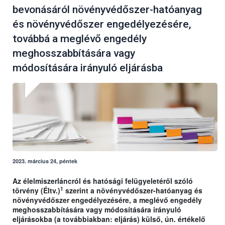
bevonásáról növényvédőszer-hatóanyag
és növényvédőszer engedélyezésére,
továbbá a meglévő engedély
meghosszabbítására vagy
módosítására irányuló eljárásba
2023. március 24, péntek
Az élelmiszerláncról és hatósági felügyeletéről szóló
1
törvény (Éltv.)
szerint a növényvédőszer-hatóanyag és
növényvédőszer engedélyezésére, a meglévő engedély
meghosszabbítására vagy módosítására irányuló
eljárásokba (a továbbiakban: eljárás) külső, ún. értékelő