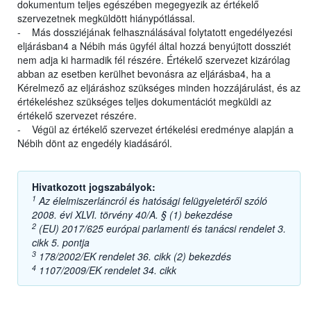
dokumentum teljes egészében megegyezik az értékelő
szervezetnek megküldött hiánypótlással.
- Más dossziéjának felhasználásával folytatott engedélyezési
eljárásban4 a Nébih más ügyfél által hozzá benyújtott dossziét
nem adja ki harmadik fél részére. Értékelő szervezet kizárólag
abban az esetben kerülhet bevonásra az eljárásba4, ha a
Kérelmező az eljáráshoz szükséges minden hozzájárulást, és az
értékeléshez szükséges teljes dokumentációt megküldi az
értékelő szervezet részére.
- Végül az értékelő szervezet értékelési eredménye alapján a
Nébih dönt az engedély kiadásáról.
Hivatkozott jogszabályok:
1
Az élelmiszerláncról és hatósági felügyeletéről szóló
2008. évi XLVI. törvény 40/A. § (1) bekezdése
2
(EU) 2017/625 európai parlamenti és tanácsi rendelet 3.
cikk 5. pontja
3
178/2002/EK rendelet 36. cikk (2) bekezdés
4
1107/2009/EK rendelet 34. cikk