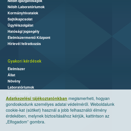
Nébih Igazgatóságok
Nébih Laboratóriumok
Kormányhivatalok
Sajtókapcsolat
Ügyfélszolgálat
Hatósági jogsegély
Élelmiszermentő Központ
Hírlevél feliratkozás
Gyakori kérdések
Élelmiszer
Állat
Növény
Laboratóriumok
Labor/Egyéb
Adatkezelési tájékoztatónkban
megismerheti, hogyan
gondoskodunk személyes adatai védelméről. Weboldalunk
cookie-kat (sütiket) használ a jobb felhasználói élmény
érdekében, melynek biztosításához kérjük, kattintson az
„Elfogadom” gombra.