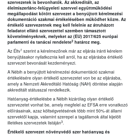
szervezetek is bevonhatók. Az akkreditált, az
élelmiszerlánc-felügyeleti szervvel együttműködési
megállapodást kötött szervezet a benyújtott kérelmezési
dokumentáció szakmai értékelésében működhet közre. Az
értékelő szervezetnek meg kell felelnie az átruházott
feladatot ellátó szervezettel szemben támasztott
követelményeknek, melyeket az (EU) 2017/625 európai
2
parlamenti és tanácsi rendelete
határoz meg.
1
Az Éltv
szerint a kérelmezőnek már az eljárás iránti kérelem
benyújtásakor nyilatkoznia kell arról, ha az eljárásba értékelő
szervezet bevonását kezdeményezi.
A Nébih a benyújtott kérelmezési dokumentáció szakmai
értékelésére olyan értékelő szervezetet von be az eljárásba,
amely a Nemzeti Akkreditáló Hatóság (NAH) döntése alapján
akkreditált státusszal rendelkezik.
Hatóanyag-értékelésbe a Nébih kizárólag olyan értékelő
szervezetet vonhat be, amely megfelel az EFSA erre vonatkozó
előírásainak, azaz költségvetésének több mint 50%-át állami
szervektől kapja, valamint szerepel a tagállamok által kijelölt
3
illetékes szervezetek listáján
.
Értékelő szervezet növényvédő szer hatóanyag és