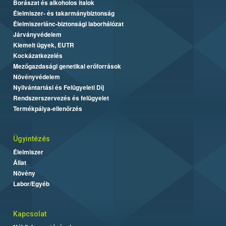
Borászat és alkoholos italok
Élelmiszer- és takarmánybiztonság
Élelmiszerlánc-biztonsági laborhálózat
Járványvédelem
Kiemelt ügyek, EUTR
Kockázatkezelés
Mezőgazdasági genetikai erőforrások
Növényvédelem
Nyilvántartási és Felügyeleti Díj
Rendszerszervezés és felügyelet
Termékpálya-ellenőrzés
Ügyintézés
Élelmiszer
Állat
Növény
Labor/Egyéb
Kapcsolat