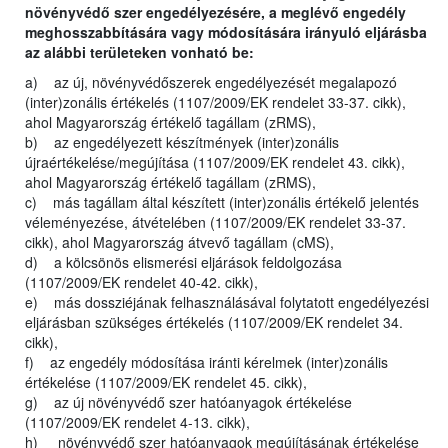
növényvédő szer engedélyezésére, a meglévő engedély
meghosszabbítására vagy módosítására irányuló eljárásba
az alábbi területeken vonható be:
a) az új, növényvédőszerek engedélyezését megalapozó
(inter)zonális értékelés (1107/2009/EK rendelet 33-37. cikk),
ahol Magyarország értékelő tagállam (zRMS),
b) az engedélyezett készítmények (inter)zonális
újraértékelése/megújítása (1107/2009/EK rendelet 43. cikk),
ahol Magyarország értékelő tagállam (zRMS),
c) más tagállam által készített (inter)zonális értékelő jelentés
véleményezése, átvételében (1107/2009/EK rendelet 33-37.
cikk), ahol Magyarország átvevő tagállam (cMS),
d) a kölcsönös elismerési eljárások feldolgozása
(1107/2009/EK rendelet 40-42. cikk),
e) más dossziéjának felhasználásával folytatott engedélyezési
eljárásban szükséges értékelés (1107/2009/EK rendelet 34.
cikk),
f) az engedély módosítása iránti kérelmek (inter)zonális
értékelése (1107/2009/EK rendelet 45. cikk),
g) az új növényvédő szer hatóanyagok értékelése
(1107/2009/EK rendelet 4-13. cikk),
h) növényvédő szer hatóanyagok megújításának értékelése