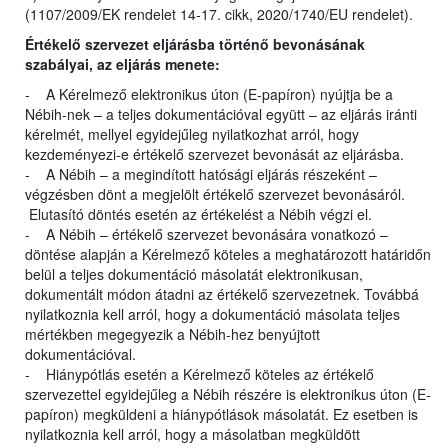
(1107/2009/EK rendelet 14-17. cikk, 2020/1740/EU rendelet).
Értékelő szervezet eljárásba történő bevonásának
szabályai, az eljárás menete:
- A Kérelmező elektronikus úton (E-papíron) nyújtja be a
Nébih-nek – a teljes dokumentációval együtt – az eljárás iránti
kérelmét, mellyel egyidejűleg nyilatkozhat arról, hogy
kezdeményezi-e értékelő szervezet bevonását az eljárásba.
- A Nébih – a megindított hatósági eljárás részeként –
végzésben dönt a megjelölt értékelő szervezet bevonásáról.
Elutasító döntés esetén az értékelést a Nébih végzi el.
- A Nébih – értékelő szervezet bevonására vonatkozó –
döntése alapján a Kérelmező köteles a meghatározott határidőn
belül a teljes dokumentáció másolatát elektronikusan,
dokumentált módon átadni az értékelő szervezetnek. Továbbá
nyilatkoznia kell arról, hogy a dokumentáció másolata teljes
mértékben megegyezik a Nébih-hez benyújtott
dokumentációval.
- Hiánypótlás esetén a Kérelmező köteles az értékelő
szervezettel egyidejűleg a Nébih részére is elektronikus úton (E-
papíron) megküldeni a hiánypótlások másolatát. Ez esetben is
nyilatkoznia kell arról, hogy a másolatban megküldött