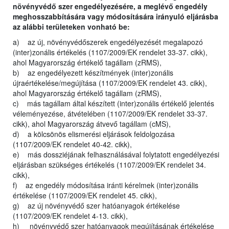
növényvédő szer engedélyezésére, a meglévő engedély
meghosszabbítására vagy módosítására irányuló eljárásba
az alábbi területeken vonható be:
a) az új, növényvédőszerek engedélyezését megalapozó
(inter)zonális értékelés (1107/2009/EK rendelet 33-37. cikk),
ahol Magyarország értékelő tagállam (zRMS),
b) az engedélyezett készítmények (inter)zonális
újraértékelése/megújítása (1107/2009/EK rendelet 43. cikk),
ahol Magyarország értékelő tagállam (zRMS),
c) más tagállam által készített (inter)zonális értékelő jelentés
véleményezése, átvételében (1107/2009/EK rendelet 33-37.
cikk), ahol Magyarország átvevő tagállam (cMS),
d) a kölcsönös elismerési eljárások feldolgozása
(1107/2009/EK rendelet 40-42. cikk),
e) más dossziéjának felhasználásával folytatott engedélyezési
eljárásban szükséges értékelés (1107/2009/EK rendelet 34.
cikk),
f) az engedély módosítása iránti kérelmek (inter)zonális
értékelése (1107/2009/EK rendelet 45. cikk),
g) az új növényvédő szer hatóanyagok értékelése
(1107/2009/EK rendelet 4-13. cikk),
h) növényvédő szer hatóanyagok megújításának értékelése