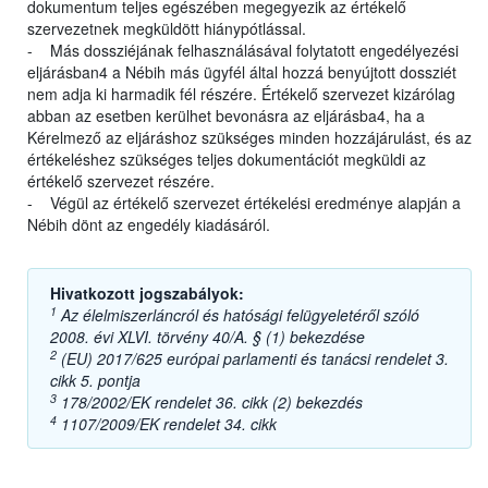
dokumentum teljes egészében megegyezik az értékelő
szervezetnek megküldött hiánypótlással.
- Más dossziéjának felhasználásával folytatott engedélyezési
eljárásban4 a Nébih más ügyfél által hozzá benyújtott dossziét
nem adja ki harmadik fél részére. Értékelő szervezet kizárólag
abban az esetben kerülhet bevonásra az eljárásba4, ha a
Kérelmező az eljáráshoz szükséges minden hozzájárulást, és az
értékeléshez szükséges teljes dokumentációt megküldi az
értékelő szervezet részére.
- Végül az értékelő szervezet értékelési eredménye alapján a
Nébih dönt az engedély kiadásáról.
Hivatkozott jogszabályok:
1
Az élelmiszerláncról és hatósági felügyeletéről szóló
2008. évi XLVI. törvény 40/A. § (1) bekezdése
2
(EU) 2017/625 európai parlamenti és tanácsi rendelet 3.
cikk 5. pontja
3
178/2002/EK rendelet 36. cikk (2) bekezdés
4
1107/2009/EK rendelet 34. cikk