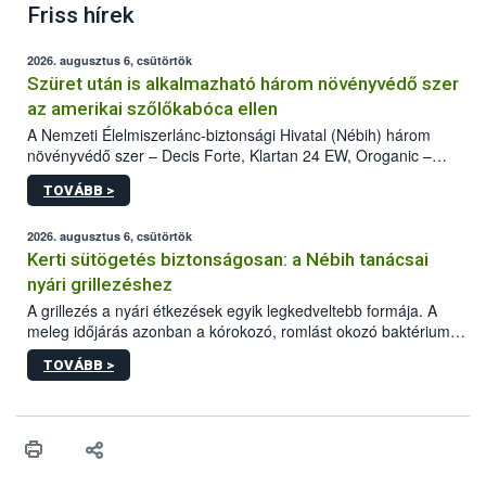
Friss hírek
2026. augusztus 6, csütörtök
Szüret után is alkalmazható három növényvédő szer
az amerikai szőlőkabóca ellen
A Nemzeti Élelmiszerlánc-biztonsági Hivatal (Nébih) három
növényvédő szer – Decis Forte, Klartan 24 EW, Oroganic –
engedélyokiratát módosította, így azok a szüretet követően,
TOVÁBB >
egészen a vesszőérettség (BBCH 91) stádiumáig
felhasználhatóak a szőlőben. A kiterjesztések célja, hogy a korai
érésű szőlőkben is legyen lehetőség a károsító elleni további
2026. augusztus 6, csütörtök
védekezésre. Az Oroganic készítmény kis kiszerelésben kiskerti
Kerti sütögetés biztonságosan: a Nébih tanácsai
felhasználók számára is elérhető és ökológiai termesztésben is
nyári grillezéshez
engedélyezett.
A grillezés a nyári étkezések egyik legkedveltebb formája. A
meleg időjárás azonban a kórokozó, romlást okozó baktériumok
gyorsabb szaporodásának is kedvez. A szabadtéri sütögetés
TOVÁBB >
ezért nem csupán a megfelelő sütési technikáról szól: legalább
ilyen fontos az alapanyagok biztonságos kezelése, az alapvető
higiéniai szabályok betartása, a megfelelő hőkezelés, valamint a
maradékok szakszerű tárolása. A Nemzeti Élelmiszerlánc-
biztonsági Hivatal (Nébih) Oktatási Programja összegyűjtötte a
biztonságos grillezés legfontosabb tudnivalóit.