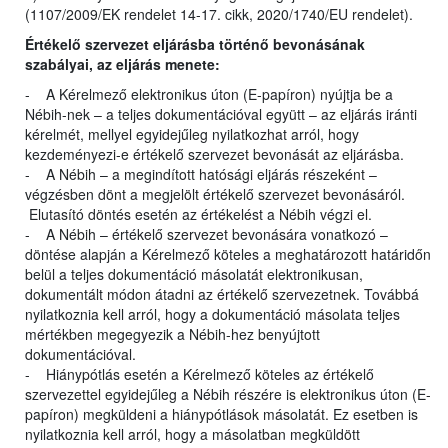
(1107/2009/EK rendelet 14-17. cikk, 2020/1740/EU rendelet).
Értékelő szervezet eljárásba történő bevonásának
szabályai, az eljárás menete:
- A Kérelmező elektronikus úton (E-papíron) nyújtja be a
Nébih-nek – a teljes dokumentációval együtt – az eljárás iránti
kérelmét, mellyel egyidejűleg nyilatkozhat arról, hogy
kezdeményezi-e értékelő szervezet bevonását az eljárásba.
- A Nébih – a megindított hatósági eljárás részeként –
végzésben dönt a megjelölt értékelő szervezet bevonásáról.
Elutasító döntés esetén az értékelést a Nébih végzi el.
- A Nébih – értékelő szervezet bevonására vonatkozó –
döntése alapján a Kérelmező köteles a meghatározott határidőn
belül a teljes dokumentáció másolatát elektronikusan,
dokumentált módon átadni az értékelő szervezetnek. Továbbá
nyilatkoznia kell arról, hogy a dokumentáció másolata teljes
mértékben megegyezik a Nébih-hez benyújtott
dokumentációval.
- Hiánypótlás esetén a Kérelmező köteles az értékelő
szervezettel egyidejűleg a Nébih részére is elektronikus úton (E-
papíron) megküldeni a hiánypótlások másolatát. Ez esetben is
nyilatkoznia kell arról, hogy a másolatban megküldött