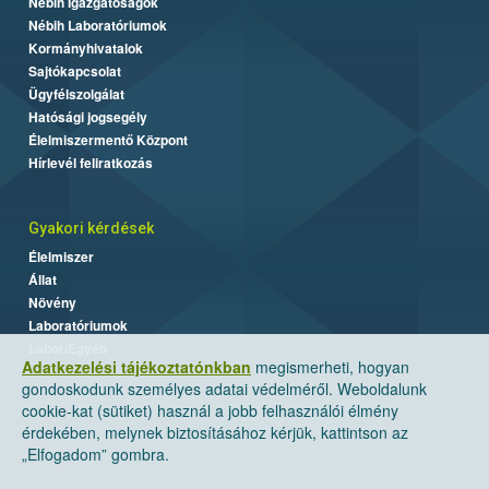
Nébih Igazgatóságok
Nébih Laboratóriumok
Kormányhivatalok
Sajtókapcsolat
Ügyfélszolgálat
Hatósági jogsegély
Élelmiszermentő Központ
Hírlevél feliratkozás
Gyakori kérdések
Élelmiszer
Állat
Növény
Laboratóriumok
Labor/Egyéb
Adatkezelési tájékoztatónkban
megismerheti, hogyan
gondoskodunk személyes adatai védelméről. Weboldalunk
cookie-kat (sütiket) használ a jobb felhasználói élmény
érdekében, melynek biztosításához kérjük, kattintson az
„Elfogadom” gombra.