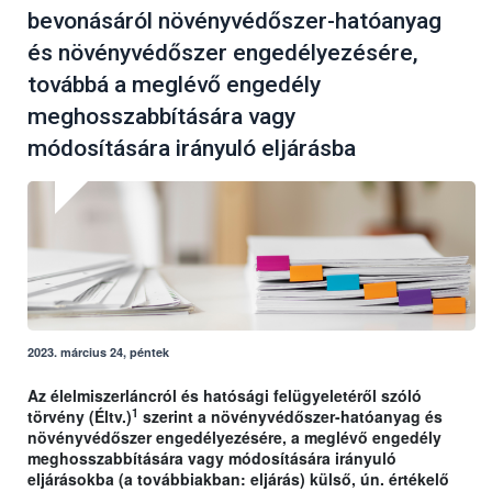
bevonásáról növényvédőszer-hatóanyag
és növényvédőszer engedélyezésére,
továbbá a meglévő engedély
meghosszabbítására vagy
módosítására irányuló eljárásba
2023. március 24, péntek
Az élelmiszerláncról és hatósági felügyeletéről szóló
1
törvény (Éltv.)
szerint a növényvédőszer-hatóanyag és
növényvédőszer engedélyezésére, a meglévő engedély
meghosszabbítására vagy módosítására irányuló
eljárásokba (a továbbiakban: eljárás) külső, ún. értékelő