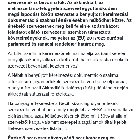
szervezetek is bevonhatók. Az akkreditált, az
élelmiszerlánc-felügyeleti szervvel együttműködési
megállapodást kötött szervezet a benyújtott kérelmezési
dokumentáció szakmai értékelésében működhet közre. Az
értékelő szervezetnek meg kell felelnie az átruházott
feladatot ellátó szervezettel szemben támasztott
követelményeknek, melyeket az (EU) 2017/625 európai
2
parlamenti és tanácsi rendelete
határoz meg.
1
Az Éltv
szerint a kérelmezőnek már az eljárás iránti kérelem
benyújtásakor nyilatkoznia kell arról, ha az eljárásba értékelő
szervezet bevonását kezdeményezi.
A Nébih a benyújtott kérelmezési dokumentáció szakmai
értékelésére olyan értékelő szervezetet von be az eljárásba,
amely a Nemzeti Akkreditáló Hatóság (NAH) döntése alapján
akkreditált státusszal rendelkezik.
Hatóanyag-értékelésbe a Nébih kizárólag olyan értékelő
szervezetet vonhat be, amely megfelel az EFSA erre vonatkozó
előírásainak, azaz költségvetésének több mint 50%-át állami
szervektől kapja, valamint szerepel a tagállamok által kijelölt
3
illetékes szervezetek listáján
.
Értékelő szervezet növényvédő szer hatóanyag és