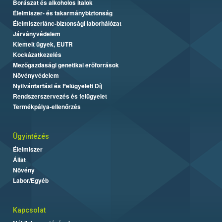
Borászat és alkoholos italok
Élelmiszer- és takarmánybiztonság
Élelmiszerlánc-biztonsági laborhálózat
Járványvédelem
Kiemelt ügyek, EUTR
Kockázatkezelés
Mezőgazdasági genetikai erőforrások
Növényvédelem
Nyilvántartási és Felügyeleti Díj
Rendszerszervezés és felügyelet
Termékpálya-ellenőrzés
Ügyintézés
Élelmiszer
Állat
Növény
Labor/Egyéb
Kapcsolat