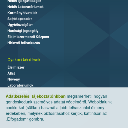
Nébih Igazgatóságok
Nébih Laboratóriumok
Kormányhivatalok
Sajtókapcsolat
Ügyfélszolgálat
Hatósági jogsegély
Élelmiszermentő Központ
Hírlevél feliratkozás
Gyakori kérdések
Élelmiszer
Állat
Növény
Laboratóriumok
Labor/Egyéb
Adatkezelési tájékoztatónkban
megismerheti, hogyan
gondoskodunk személyes adatai védelméről. Weboldalunk
cookie-kat (sütiket) használ a jobb felhasználói élmény
érdekében, melynek biztosításához kérjük, kattintson az
„Elfogadom” gombra.