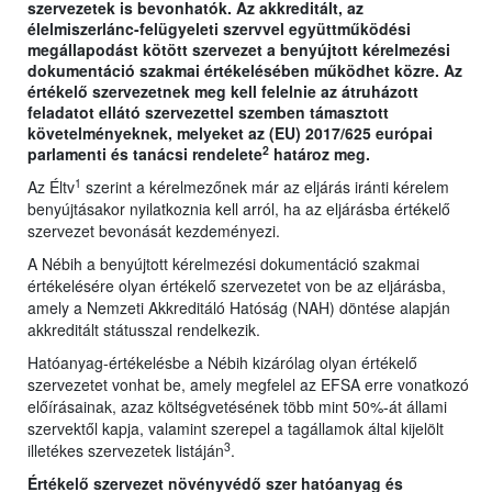
szervezetek is bevonhatók. Az akkreditált, az
élelmiszerlánc-felügyeleti szervvel együttműködési
megállapodást kötött szervezet a benyújtott kérelmezési
dokumentáció szakmai értékelésében működhet közre. Az
értékelő szervezetnek meg kell felelnie az átruházott
feladatot ellátó szervezettel szemben támasztott
követelményeknek, melyeket az (EU) 2017/625 európai
2
parlamenti és tanácsi rendelete
határoz meg.
1
Az Éltv
szerint a kérelmezőnek már az eljárás iránti kérelem
benyújtásakor nyilatkoznia kell arról, ha az eljárásba értékelő
szervezet bevonását kezdeményezi.
A Nébih a benyújtott kérelmezési dokumentáció szakmai
értékelésére olyan értékelő szervezetet von be az eljárásba,
amely a Nemzeti Akkreditáló Hatóság (NAH) döntése alapján
akkreditált státusszal rendelkezik.
Hatóanyag-értékelésbe a Nébih kizárólag olyan értékelő
szervezetet vonhat be, amely megfelel az EFSA erre vonatkozó
előírásainak, azaz költségvetésének több mint 50%-át állami
szervektől kapja, valamint szerepel a tagállamok által kijelölt
3
illetékes szervezetek listáján
.
Értékelő szervezet növényvédő szer hatóanyag és