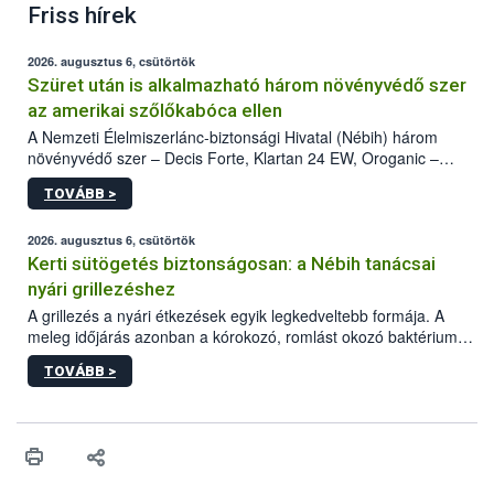
Friss hírek
2026. augusztus 6, csütörtök
Szüret után is alkalmazható három növényvédő szer
az amerikai szőlőkabóca ellen
A Nemzeti Élelmiszerlánc-biztonsági Hivatal (Nébih) három
növényvédő szer – Decis Forte, Klartan 24 EW, Oroganic –
engedélyokiratát módosította, így azok a szüretet követően,
TOVÁBB >
egészen a vesszőérettség (BBCH 91) stádiumáig
felhasználhatóak a szőlőben. A kiterjesztések célja, hogy a korai
érésű szőlőkben is legyen lehetőség a károsító elleni további
2026. augusztus 6, csütörtök
védekezésre. Az Oroganic készítmény kis kiszerelésben kiskerti
Kerti sütögetés biztonságosan: a Nébih tanácsai
felhasználók számára is elérhető és ökológiai termesztésben is
nyári grillezéshez
engedélyezett.
A grillezés a nyári étkezések egyik legkedveltebb formája. A
meleg időjárás azonban a kórokozó, romlást okozó baktériumok
gyorsabb szaporodásának is kedvez. A szabadtéri sütögetés
TOVÁBB >
ezért nem csupán a megfelelő sütési technikáról szól: legalább
ilyen fontos az alapanyagok biztonságos kezelése, az alapvető
higiéniai szabályok betartása, a megfelelő hőkezelés, valamint a
maradékok szakszerű tárolása. A Nemzeti Élelmiszerlánc-
biztonsági Hivatal (Nébih) Oktatási Programja összegyűjtötte a
biztonságos grillezés legfontosabb tudnivalóit.