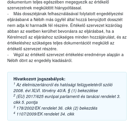
dokumentum teljes egészében megegyezik az értékelő
szervezetnek megküldött hiánypótlással.
- Más dossziéjának felhasználásával folytatott engedélyezési
eljárásban4 a Nébih más ügyfél által hozzá benyújtott dossziét
nem adja ki harmadik fél részére. Értékelő szervezet kizárólag
abban az esetben kerülhet bevonásra az eljárásba4, ha a
Kérelmező az eljáráshoz szükséges minden hozzájárulást, és az
értékeléshez szükséges teljes dokumentációt megküldi az
értékelő szervezet részére.
- Végül az értékelő szervezet értékelési eredménye alapján a
Nébih dönt az engedély kiadásáról.
Hivatkozott jogszabályok:
1
Az élelmiszerláncról és hatósági felügyeletéről szóló
2008. évi XLVI. törvény 40/A. § (1) bekezdése
2
(EU) 2017/625 európai parlamenti és tanácsi rendelet 3.
cikk 5. pontja
3
178/2002/EK rendelet 36. cikk (2) bekezdés
4
1107/2009/EK rendelet 34. cikk