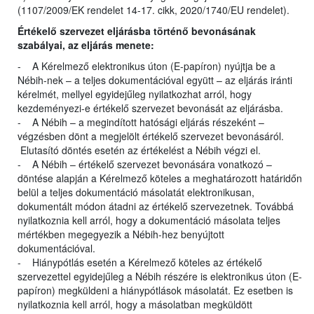
(1107/2009/EK rendelet 14-17. cikk, 2020/1740/EU rendelet).
Értékelő szervezet eljárásba történő bevonásának
szabályai, az eljárás menete:
- A Kérelmező elektronikus úton (E-papíron) nyújtja be a
Nébih-nek – a teljes dokumentációval együtt – az eljárás iránti
kérelmét, mellyel egyidejűleg nyilatkozhat arról, hogy
kezdeményezi-e értékelő szervezet bevonását az eljárásba.
- A Nébih – a megindított hatósági eljárás részeként –
végzésben dönt a megjelölt értékelő szervezet bevonásáról.
Elutasító döntés esetén az értékelést a Nébih végzi el.
- A Nébih – értékelő szervezet bevonására vonatkozó –
döntése alapján a Kérelmező köteles a meghatározott határidőn
belül a teljes dokumentáció másolatát elektronikusan,
dokumentált módon átadni az értékelő szervezetnek. Továbbá
nyilatkoznia kell arról, hogy a dokumentáció másolata teljes
mértékben megegyezik a Nébih-hez benyújtott
dokumentációval.
- Hiánypótlás esetén a Kérelmező köteles az értékelő
szervezettel egyidejűleg a Nébih részére is elektronikus úton (E-
papíron) megküldeni a hiánypótlások másolatát. Ez esetben is
nyilatkoznia kell arról, hogy a másolatban megküldött