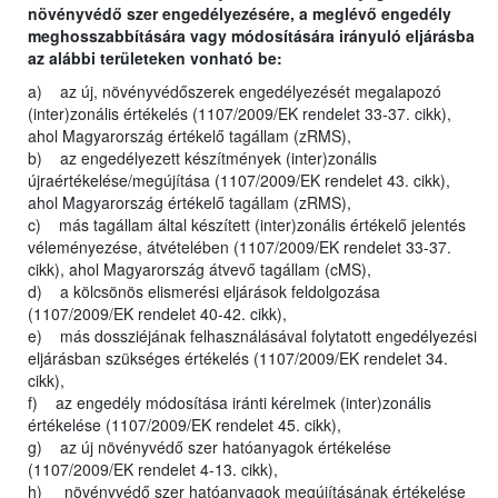
növényvédő szer engedélyezésére, a meglévő engedély
meghosszabbítására vagy módosítására irányuló eljárásba
az alábbi területeken vonható be:
a) az új, növényvédőszerek engedélyezését megalapozó
(inter)zonális értékelés (1107/2009/EK rendelet 33-37. cikk),
ahol Magyarország értékelő tagállam (zRMS),
b) az engedélyezett készítmények (inter)zonális
újraértékelése/megújítása (1107/2009/EK rendelet 43. cikk),
ahol Magyarország értékelő tagállam (zRMS),
c) más tagállam által készített (inter)zonális értékelő jelentés
véleményezése, átvételében (1107/2009/EK rendelet 33-37.
cikk), ahol Magyarország átvevő tagállam (cMS),
d) a kölcsönös elismerési eljárások feldolgozása
(1107/2009/EK rendelet 40-42. cikk),
e) más dossziéjának felhasználásával folytatott engedélyezési
eljárásban szükséges értékelés (1107/2009/EK rendelet 34.
cikk),
f) az engedély módosítása iránti kérelmek (inter)zonális
értékelése (1107/2009/EK rendelet 45. cikk),
g) az új növényvédő szer hatóanyagok értékelése
(1107/2009/EK rendelet 4-13. cikk),
h) növényvédő szer hatóanyagok megújításának értékelése