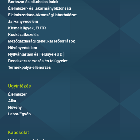
Borászat és alkoholos italok
Élelmiszer- és takarmánybiztonság
Élelmiszerlánc-biztonsági laborhálózat
Járványvédelem
Kiemelt ügyek, EUTR
Kockázatkezelés
Mezőgazdasági genetikai erőforrások
Növényvédelem
Nyilvántartási és Felügyeleti Díj
Rendszerszervezés és felügyelet
Termékpálya-ellenőrzés
Ügyintézés
Élelmiszer
Állat
Növény
Labor/Egyéb
Kapcsolat