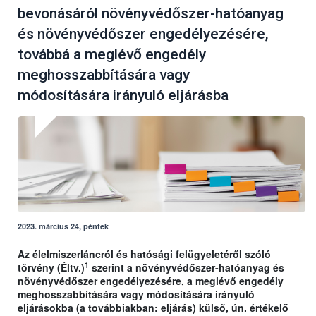
bevonásáról növényvédőszer-hatóanyag
és növényvédőszer engedélyezésére,
továbbá a meglévő engedély
meghosszabbítására vagy
módosítására irányuló eljárásba
2023. március 24, péntek
Az élelmiszerláncról és hatósági felügyeletéről szóló
1
törvény (Éltv.)
szerint a növényvédőszer-hatóanyag és
növényvédőszer engedélyezésére, a meglévő engedély
meghosszabbítására vagy módosítására irányuló
eljárásokba (a továbbiakban: eljárás) külső, ún. értékelő