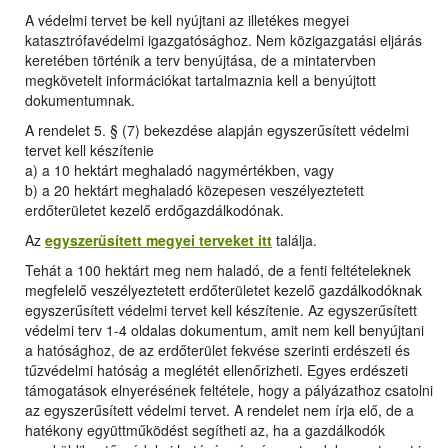
A védelmi tervet be kell nyújtani az illetékes megyei
katasztrófavédelmi igazgatósághoz. Nem közigazgatási eljárás
keretében történik a terv benyújtása, de a mintatervben
megkövetelt információkat tartalmaznia kell a benyújtott
dokumentumnak.
A rendelet 5. § (7) bekezdése alapján egyszerűsített védelmi
tervet kell készítenie
a) a 10 hektárt meghaladó nagymértékben, vagy
b) a 20 hektárt meghaladó közepesen veszélyeztetett
erdőterületet kezelő erdőgazdálkodónak.
Az
egyszerűsített megyei terveket itt
találja.
Tehát a 100 hektárt meg nem haladó, de a fenti feltételeknek
megfelelő veszélyeztetett erdőterületet kezelő gazdálkodóknak
egyszerűsített védelmi tervet kell készítenie. Az egyszerűsített
védelmi terv 1-4 oldalas dokumentum, amit nem kell benyújtani
a hatósághoz, de az erdőterület fekvése szerinti erdészeti és
tűzvédelmi hatóság a meglétét ellenőrizheti. Egyes erdészeti
támogatások elnyerésének feltétele, hogy a pályázathoz csatolni
az egyszerűsített védelmi tervet. A rendelet nem írja elő, de a
hatékony együttműködést segítheti az, ha a gazdálkodók