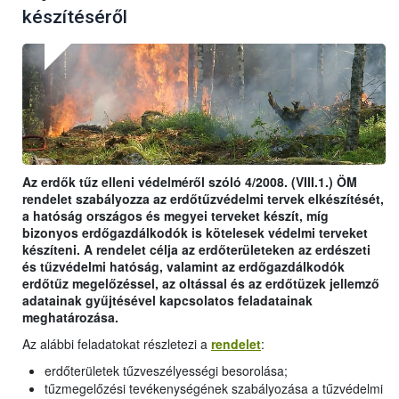
készítéséről
Az erdők tűz elleni védelméről szóló 4/2008. (VIII.1.) ÖM
rendelet szabályozza az erdőtűzvédelmi tervek elkészítését,
a hatóság országos és megyei terveket készít, míg
bizonyos erdőgazdálkodók is kötelesek védelmi terveket
készíteni. A rendelet célja az erdőterületeken az erdészeti
és tűzvédelmi hatóság, valamint az erdőgazdálkodók
erdőtűz megelőzéssel, az oltással és az erdőtüzek jellemző
adatainak gyűjtésével kapcsolatos feladatainak
meghatározása.
Az alábbi feladatokat részletezi a
rendelet
:
erdőterületek tűzveszélyességi besorolása;
tűzmegelőzési tevékenységének szabályozása a tűzvédelmi