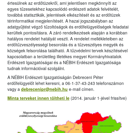
értesülnek az erdőtüzekről, ami jelentősen megkönnyíti az
egyes tűzesetekhez kapcsolódó erdészeti adatok felvételét,
továbbá statisztikák, jelentések elkészítését és az erdőtüzek
térinformatikai megjelenítését. A hazai jogszabályban az
adatgyűjtést végző tűzoltóságok és erdőfelügyelőségek feladatai
kerültek pontosításra. A záró rendelkezések alapján a korábban
hatályos rendelet hatályát veszti. A rendelet mellékleteiben az
erdőtűzveszélyességi besorolás és a tűzveszélyes megyék és
községek felsorolása található. A tűzvédelmi tervek készítésével
kapcsolatban a területileg illetékes megyei Kormányhivatalok
Erdészeti Igazgatóságai és a NÉBIH Erdészeti Igazgatósága
tudnak információval szolgálni.
A NÉBIH Erdészeti Igazgatóságán Debreceni Péter
erdőfelügyelőt lehet keresni, a 06-1-37-43-243 telefonszámon
vagy a
debrecenipr@nebih.hu
e-mail címen.
Minta terveket innen töltheti le
(2014. január 1-jével frissítve)