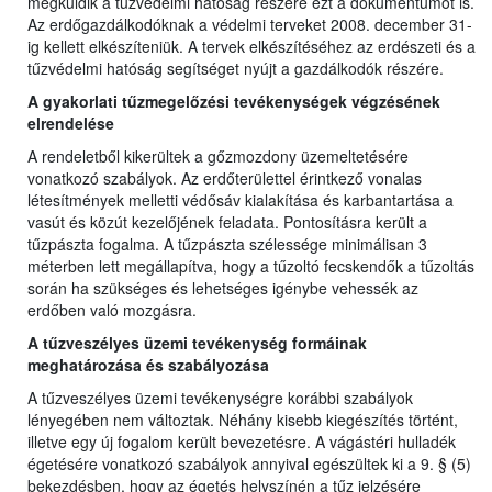
megküldik a tűzvédelmi hatóság részére ezt a dokumentumot is.
Az erdőgazdálkodóknak a védelmi terveket 2008. december 31-
ig kellett elkészíteniük. A tervek elkészítéséhez az erdészeti és a
tűzvédelmi hatóság segítséget nyújt a gazdálkodók részére.
A gyakorlati tűzmegelőzési tevékenységek végzésének
elrendelése
A rendeletből kikerültek a gőzmozdony üzemeltetésére
vonatkozó szabályok. Az erdőterülettel érintkező vonalas
létesítmények melletti védősáv kialakítása és karbantartása a
vasút és közút kezelőjének feladata. Pontosításra került a
tűzpászta fogalma. A tűzpászta szélessége minimálisan 3
méterben lett megállapítva, hogy a tűzoltó fecskendők a tűzoltás
során ha szükséges és lehetséges igénybe vehessék az
erdőben való mozgásra.
A tűzveszélyes üzemi tevékenység formáinak
meghatározása és szabályozása
A tűzveszélyes üzemi tevékenységre korábbi szabályok
lényegében nem változtak. Néhány kisebb kiegészítés történt,
illetve egy új fogalom került bevezetésre. A vágástéri hulladék
égetésére vonatkozó szabályok annyival egészültek ki a 9. § (5)
bekezdésben, hogy az égetés helyszínén a tűz jelzésére