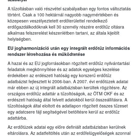
A tűzoltásban való részvétel szabályaiban egy fontos változtatás
történt. Csak a 100 hektárnál nagyobb nagymértékben és
közepesen veszélyeztetett erdőterülettel rendelkező
erdőgazdálkodóknak kell 30 személy részére erdőtűz oltásra
alkalmas felszerelést készenlétben tartani, az általa kijelölt
helyiségben.
EU jogharmonizáció után egy integrált erdőtűz információs
rendszer létrehozása és működtetése
A hazai és az EU jogforrásokban rögzített erdőtűz nyilvántartási
feladatok megkönnyítése és az adatok egységes kezelése
érdekében az erdészeti hatóság egy korszerű erdőtűz
adatbázist fejlesztett ki 2006-ban. A 2007. évi erdőtüzek adatai
már ebben az új integrált adatbázisban kerültek rögzítésre. Az
országos erdőtűz adattár a tűzoltóságok, az ÖTM OKF és az
erdészeti hatóság által felvett adatokból kerül összeállításra. A
tűzoltóságok által eloltott és adatlapon rögzített összes tűzeset
egy adatcsere fájl segítségével betöltésre kerül az erdőtűz
adattárba.
Az erdőtüzek adatai egy előre definiált adatbázisban kerülnek
eltárolásra. Az adatfeltöltés után az erdőfelügyelőségek azonnal