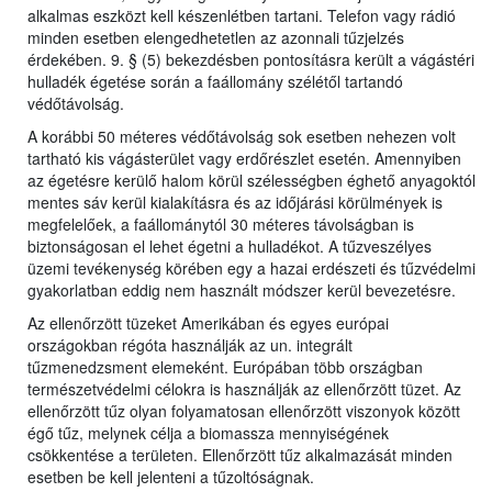
alkalmas eszközt kell készenlétben tartani. Telefon vagy rádió
minden esetben elengedhetetlen az azonnali tűzjelzés
érdekében. 9. § (5) bekezdésben pontosításra került a vágástéri
hulladék égetése során a faállomány szélétől tartandó
védőtávolság.
A korábbi 50 méteres védőtávolság sok esetben nehezen volt
tartható kis vágásterület vagy erdőrészlet esetén. Amennyiben
az égetésre kerülő halom körül szélességben éghető anyagoktól
mentes sáv kerül kialakításra és az időjárási körülmények is
megfelelőek, a faállománytól 30 méteres távolságban is
biztonságosan el lehet égetni a hulladékot. A tűzveszélyes
üzemi tevékenység körében egy a hazai erdészeti és tűzvédelmi
gyakorlatban eddig nem használt módszer kerül bevezetésre.
Az ellenőrzött tüzeket Amerikában és egyes európai
országokban régóta használják az un. integrált
tűzmenedzsment elemeként. Európában több országban
természetvédelmi célokra is használják az ellenőrzött tüzet. Az
ellenőrzött tűz olyan folyamatosan ellenőrzött viszonyok között
égő tűz, melynek célja a biomassza mennyiségének
csökkentése a területen. Ellenőrzött tűz alkalmazását minden
esetben be kell jelenteni a tűzoltóságnak.