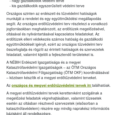
- nagy gazdálkodók védelmi terve
- kis gazdálkodók egyszerűsített védelmi terve
Országos szinten az erdészeti és tűzvédelmi hatóságok
munkáját a rendelet és egy együttműködési megállapodás
segíti. Az országos erdőtűzvédelmi terv részletezi a vonatkozó
jogforrásokban meghatározott, az erdőtüzek megelőzésével,
oltásával és nyilvántartásával kapcsolatos feladatokat. Az
erdőtüzek elleni védekezés számos hatóság és gazdálkodó
együttműködését igényli, ezért az országos tűzvédelmi terv
összefoglalja és rögzíti az érintett hatóságok és szervezetek
feladatait, valamint kijelöli a fejlesztendő területeket is.
A NÉBIH Erdészeti Igazgatósága és a megyei
Katasztrófavédelmi Igazgatóságok – az ÖTM Országos
Katasztrófavédelmi Főigazgatóság (ÖTM OKF) koordinálásával
– közösen készítik el a megyei erdőtűzvédelmi terveket.
Az
országos és megyei erdőtűzvédelmi tervek itt
találhatóak.
A megyei erdőtűzvédelmi tervek kerettervként szolgálnak a
megelőzési feladatok végrehajtásában, valamint tűzesetek
esetén az oltásban résztvevő szervezetek (elsősorban a
katasztrófavédelem) részére egy mindig naprakész információs
bázisként áll rendelkezésre.