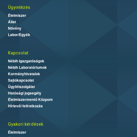
Ügyintézés
Élelmiszer
Állat
Növény
Labor/Egyéb
Kapcsolat
Nébih Igazgatóságok
Nébih Laboratóriumok
Kormányhivatalok
Sajtókapcsolat
Ügyfélszolgálat
Hatósági jogsegély
Élelmiszermentő Központ
Hírlevél feliratkozás
Gyakori kérdések
Élelmiszer