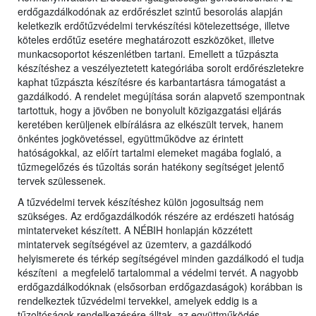
erdőgazdálkodónak az erdőrészlet szintű besorolás alapján
keletkezik erdőtűzvédelmi tervkészítési kötelezettsége, illetve
köteles erdőtűz esetére meghatározott eszközöket, illetve
munkacsoportot készenlétben tartani. Emellett a tűzpászta
készítéshez a veszélyeztetett kategóriába sorolt erdőrészletekre
kaphat tűzpászta készítésre és karbantartásra támogatást a
gazdálkodó. A rendelet megújítása során alapvető szempontnak
tartottuk, hogy a jövőben ne bonyolult közigazgatási eljárás
keretében kerüljenek elbírálásra az elkészült tervek, hanem
önkéntes jogkövetéssel, együttműködve az érintett
hatóságokkal, az előírt tartalmi elemeket magába foglaló, a
tűzmegelőzés és tűzoltás során hatékony segítséget jelentő
tervek szülessenek.
A tűzvédelmi tervek készítéshez külön jogosultság nem
szükséges. Az erdőgazdálkodók részére az erdészeti hatóság
mintaterveket készített. A NÉBIH honlapján közzétett
mintatervek segítségével az üzemterv, a gazdálkodó
helyismerete és térkép segítségével minden gazdálkodó el tudja
készíteni a megfelelő tartalommal a védelmi tervét. A nagyobb
erdőgazdálkodóknak (elsősorban erdőgazdaságok) korábban is
rendelkeztek tűzvédelmi tervekkel, amelyek eddig is a
tűzoltóságok rendelkezésére álltak, az együttműködés