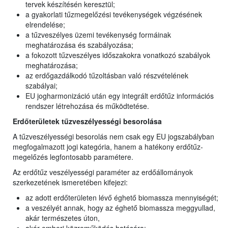
tervek készítésén keresztül;
a gyakorlati tűzmegelőzési tevékenységek végzésének
elrendelése;
a tűzveszélyes üzemi tevékenység formáinak
meghatározása és szabályozása;
a fokozott tűzveszélyes időszakokra vonatkozó szabályok
meghatározása;
az erdőgazdálkodó tűzoltásban való részvételének
szabályai;
EU jogharmonizáció után egy integrált erdőtűz információs
rendszer létrehozása és működtetése.
Erdőterületek tűzveszélyességi besorolása
A tűzveszélyességi besorolás nem csak egy EU jogszabályban
megfogalmazott jogi kategória, hanem a hatékony erdőtűz-
megelőzés legfontosabb paramétere.
Az erdőtűz veszélyességi paraméter az erdőállományok
szerkezetének ismeretében kifejezi:
az adott erdőterületen lévő éghető biomassza mennyiségét;
a veszélyét annak, hogy az éghető biomassza meggyullad,
akár természetes úton,