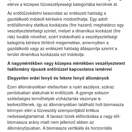
elérve a közepes tűzveszélyességi kategóriába kerülnek át.
Az erdőtűzvédelmi besorolást az erdészeti hatóság a
gazdálkodó indokolt kérésére módosíthatja. Egy adott
erdőállomány statikus kockázata (fire hazard) meghatároz egy
veszélyeztetettségi szintet, melyet a dinamikus kockázat (fire
risk) tovább növelhet, ezért indokolható a veszélyeztettségi
kategória kérésre történő megemelése, amennyiben a
gazdálkodó vagy az erdészeti hatóság álláspontja szerint a
terület dinamikus kockázata ezt indokolja.
A nagymértékben vagy közepes mértékben veszélyeztetett
faállomány típusok erdőtűzzel kapcsolatos ismérvei
Elegyetlen erdei fenyő és fekete fenyő állományok
Ezen állományokban elsősorban a nyári aszályos, száraz
periódusban alakulnak ki erdőtüzek. A gyenge sokszor
szélsőséges termőhelyek vízháztartás viszonyai is
kedvezőtlenek, így az állományokban található holt-biomassza
könnyen eléri a tűzveszély szempontjából kritikus
nedvességtartalmat. A tavaszi tüzek előfordulása a nagy élő-
biomassza arány miatt nem jellemző ebben az
állománytípusban. A biomassza vertikális és horizontális