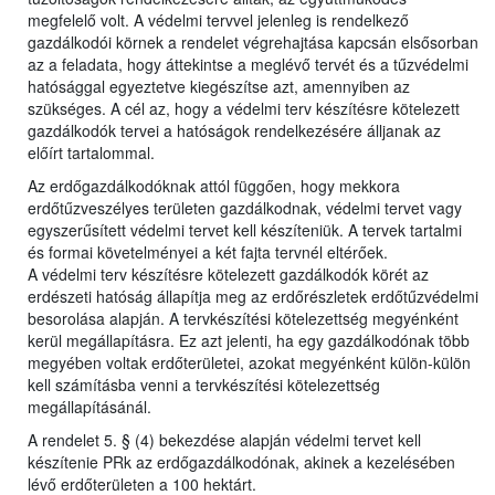
megfelelő volt. A védelmi tervvel jelenleg is rendelkező
gazdálkodói körnek a rendelet végrehajtása kapcsán elsősorban
az a feladata, hogy áttekintse a meglévő tervét és a tűzvédelmi
hatósággal egyeztetve kiegészítse azt, amennyiben az
szükséges. A cél az, hogy a védelmi terv készítésre kötelezett
gazdálkodók tervei a hatóságok rendelkezésére álljanak az
előírt tartalommal.
Az erdőgazdálkodóknak attól függően, hogy mekkora
erdőtűzveszélyes területen gazdálkodnak, védelmi tervet vagy
egyszerűsített védelmi tervet kell készíteniük. A tervek tartalmi
és formai követelményei a két fajta tervnél eltérőek.
A védelmi terv készítésre kötelezett gazdálkodók körét az
erdészeti hatóság állapítja meg az erdőrészletek erdőtűzvédelmi
besorolása alapján. A tervkészítési kötelezettség megyénként
kerül megállapításra. Ez azt jelenti, ha egy gazdálkodónak több
megyében voltak erdőterületei, azokat megyénként külön-külön
kell számításba venni a tervkészítési kötelezettség
megállapításánál.
A rendelet 5. § (4) bekezdése alapján védelmi tervet kell
készítenie PRk az erdőgazdálkodónak, akinek a kezelésében
lévő erdőterületen a 100 hektárt.