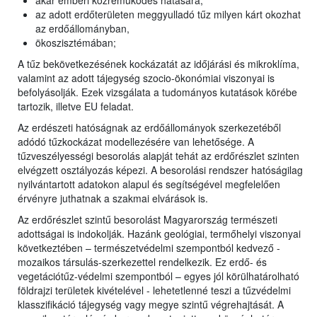
akár emberi közreműködés hatására;
az adott erdőterületen meggyulladó tűz milyen kárt okozhat
az erdőállományban,
ökoszisztémában;
A tűz bekövetkezésének kockázatát az időjárási és mikroklíma,
valamint az adott tájegység szocio-ökonómiai viszonyai is
befolyásolják. Ezek vizsgálata a tudományos kutatások körébe
tartozik, illetve EU feladat.
Az erdészeti hatóságnak az erdőállományok szerkezetéből
adódó tűzkockázat modellezésére van lehetősége. A
tűzveszélyességi besorolás alapját tehát az erdőrészlet szinten
elvégzett osztályozás képezi. A besorolási rendszer hatóságilag
nyilvántartott adatokon alapul és segítségével megfelelően
érvényre juthatnak a szakmai elvárások is.
Az erdőrészlet szintű besorolást Magyarország természeti
adottságai is indokolják. Hazánk geológiai, termőhelyi viszonyai
következtében – természetvédelmi szempontból kedvező -
mozaikos társulás-szerkezettel rendelkezik. Ez erdő- és
vegetációtűz-védelmi szempontból – egyes jól körülhatárolható
földrajzi területek kivételével - lehetetlenné teszi a tűzvédelmi
klasszifikáció tájegység vagy megye szintű végrehajtását. A