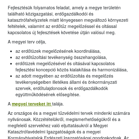
Fejlesztésük folyamatos feladat, amely a megye területén
található közigazgatási, erdőgazdálkodói és
katasztrófahelyzetek miatt lényegesen megváltozó környezeti
feltételek, valamint az erdőtűz megelőzéssel és oltással
kapcsolatos új fejlesztések követése útján valósul meg.
A megyei terv célja,
az erdőtüzek megelőzésének koordinálása,
az erdőtűzoltási tevékenység összehangolása,
erdőtüzek megelőzésével és oltásával kapcsolatos
fejlesztési koncepció közös kialakítása és harmonizálása,
az adott megyében az erdőtűzoltás és megelőzés
tevékenységeiben illetékes állami és önkormányzati
szervek, erdőtulajdonosok és erdőgazdálkodók
együttműködésének elősegítése.
A
megyei terveket itt
talája.
Az országos és a megyei tűzvédelmi tervek mindenki számára
nyilvánosak. Közzétételükről, megismerhetőségükről és a
megfelelő szervekhez való eljuttatásukról a Megyei
Katasztrófavédelmi Igazgatóságok és a megyei
Kormányhivatalok Erdészeti Igazgatóságai gondoskodnak. Az