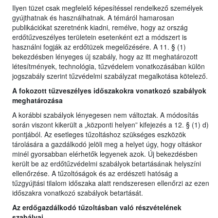
Ilyen tüzet csak megfelelő képesítéssel rendelkező személyek
gyújthatnak és használhatnak. A témáról hamarosan
publikációkat szeretnénk kiadni, remélve, hogy az ország
erdőtűzveszélyes területein esetenként ezt a módszert is
használni fogják az erdőtüzek megelőzésére. A 11. § (1)
bekezdésben lényeges új szabály, hogy az itt meghatározott
létesítmények, technológia, tűzvédelem vonatkozásában külön
jogszabály szerint tűzvédelmi szabályzat megalkotása kötelező.
A fokozott tűzveszélyes időszakokra vonatkozó szabályok
meghatározása
A korábbi szabályok lényegesen nem változtak. A módosítás
során viszont kikerült a „központi helyen” kifejezés a 12. § (1) d)
pontjából. Az esetleges tűzoltáshoz szükséges eszközök
tárolására a gazdálkodó jelöli meg a helyet úgy, hogy oltáskor
minél gyorsabban elérhetők legyenek azok. Új bekezdésben
került be az erdőtűzvédelmi szabályok betartásának helyszíni
ellenőrzése. A tűzoltóságok és az erdészeti hatóság a
tűzgyújtási tilalom időszaka alatt rendszeresen ellenőrzi az ezen
időszakra vonatkozó szabályok betartását.
Az erdőgazdálkodó tűzoltásban való részvételének
szabályai