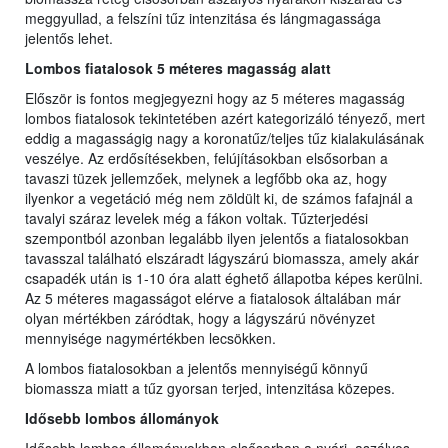
meggyullad, a felszíni tűz intenzitása és lángmagassága
jelentős lehet.
Lombos fiatalosok 5 méteres magasság alatt
Először is fontos megjegyezni hogy az 5 méteres magasság
lombos fiatalosok tekintetében azért kategorizáló tényező, mert
eddig a magasságig nagy a koronatűz/teljes tűz kialakulásának
veszélye. Az erdősítésekben, felújításokban elsősorban a
tavaszi tüzek jellemzőek, melynek a legfőbb oka az, hogy
ilyenkor a vegetáció még nem zöldült ki, de számos fafajnál a
tavalyi száraz levelek még a fákon voltak. Tűzterjedési
szempontból azonban legalább ilyen jelentős a fiatalosokban
tavasszal található elszáradt lágyszárú biomassza, amely akár
csapadék után is 1-10 óra alatt éghető állapotba képes kerülni.
Az 5 méteres magasságot elérve a fiatalosok általában már
olyan mértékben záródtak, hogy a lágyszárú növényzet
mennyisége nagymértékben lecsökken.
A lombos fiatalosokban a jelentős mennyiségű könnyű
biomassza miatt a tűz gyorsan terjed, intenzitása közepes.
Idősebb lombos állományok