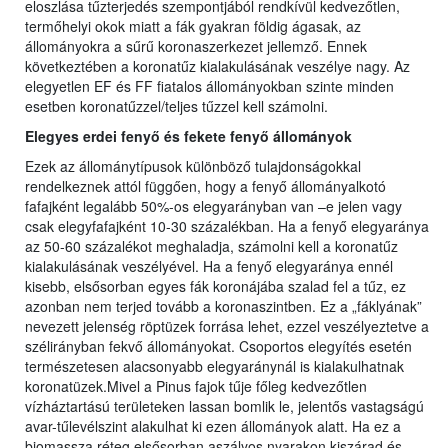
eloszlása tűzterjedés szempontjából rendkívül kedvezőtlen,
termőhelyi okok miatt a fák gyakran földig ágasak, az
állományokra a sűrű koronaszerkezet jellemző. Ennek
következtében a koronatűz kialakulásának veszélye nagy. Az
elegyetlen EF és FF fiatalos állományokban szinte minden
esetben koronatűzzel/teljes tűzzel kell számolni.
Elegyes erdei fenyő és fekete fenyő állományok
Ezek az állománytípusok különböző tulajdonságokkal
rendelkeznek attól függően, hogy a fenyő állományalkotó
fafajként legalább 50%-os elegyarányban van –e jelen vagy
csak elegyfafajként 10-30 százalékban. Ha a fenyő elegyaránya
az 50-60 százalékot meghaladja, számolni kell a koronatűz
kialakulásának veszélyével. Ha a fenyő elegyaránya ennél
kisebb, elsősorban egyes fák koronájába szalad fel a tűz, ez
azonban nem terjed tovább a koronaszintben. Ez a „fáklyának”
nevezett jelenség röptüzek forrása lehet, ezzel veszélyeztetve a
szélirányban fekvő állományokat. Csoportos elegyítés esetén
természetesen alacsonyabb elegyaránynál is kialakulhatnak
koronatüzek.Mivel a Pinus fajok tűje főleg kedvezőtlen
vízháztartású területeken lassan bomlik le, jelentős vastagságú
avar-tűlevélszint alakulhat ki ezen állományok alatt. Ha ez a
biomassza réteg elsősorban aszályos nyarakon kiszárad és