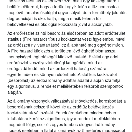
mozaikos társulás és korszerkezet miatt egy községhatáron
belül is előfordul, hogy a terület egyik felén a tűz nemcsak a
meglévő társulás ökológiai egyensúlyát, de a termőhely jelentős
degradációját is okozhatja, míg a másik felén a tűz-
bekövetkezési és ökológiai kockázata jóval alacsonyabb.
Az erdőrészlet szintű besorolás elsősorban az adott erdőterület
statikus (Fire hazard) típusú kockázatát veszi figyelembe, mivel
az erdészeti nyilvántartásból ez állapítható meg egyértelműen.
A Fire hazard kifejezés a területen lévő éghető biomassza
mennyiségét, éghetőségét kifejező mutató. Ezáltal egy adott
erdőrészlet veszélyeztetettségi kategóriája mind az
erdőgazdálkodó, mind az erdészeti hatóság számára
egyértelműen és könnyen eldönthető.A statikus kockázatot
(besorolást) az erdőállomány adattár adatai alapján számítja
egy algoritmus, a rendelet mellékletében felsorolt szempontok
alapján.
Az állomány viszonyok változásával (növekedés, korosbodás) a
besorolásnak célszerű követnie az erdőtűz bekövetkezés
kockázatának változását. Ennek érdekében minden évben
lefuttatásra kerül az algoritmus, így a rendelet mellékletében
megadott tölgy, cser és egyes lombos elegyes faállomány
típusok esetében a fiatal állományok az 5 méteres magasságot