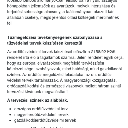
Idősebb lombos állományokban elsősorban a nyári, aszályos
hónapokban jellemzőek az avartüzek, melyek intenzitása és
terjedési sebessége alacsony, a faállományban okozott kár
általában csekély, mégis jelentős oltási költségek merülhetnek
fel.
Tűzmegelőzési tevékenységének szabályozása a
tűzvédelmi tervek készítésén keresztül
Az erdőtűzvédelmi tervek készítését először a 2158/92 EGK
rendelet írta elő a tagállamok számra. Jelen rendelet egyik célja,
hogy az európai elvárásoknak megfelelő tervkészítési
kötelezettséget szabályozzuk, mind hatósági, mind gazdálkodói
szinten. Az erdőtűz megelőzési feladatokat az un. erdőtűz
védelmi tervek tartalmazzák. A magyarországi közigazgatási,
erdőgazdálkodási és természeti viszonyok mellett három szintű
tervezést kívánunk megvalósítani.
A tervezési szintek az alábbiak:
országos erdőtűzvédelmi terv
megyei erdőtűzvédelmi tervek
gazdálkodóierdőtűzvédelmi tervek