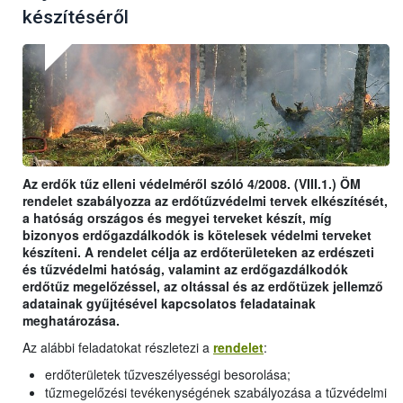
készítéséről
Az erdők tűz elleni védelméről szóló 4/2008. (VIII.1.) ÖM
rendelet szabályozza az erdőtűzvédelmi tervek elkészítését,
a hatóság országos és megyei terveket készít, míg
bizonyos erdőgazdálkodók is kötelesek védelmi terveket
készíteni. A rendelet célja az erdőterületeken az erdészeti
és tűzvédelmi hatóság, valamint az erdőgazdálkodók
erdőtűz megelőzéssel, az oltással és az erdőtüzek jellemző
adatainak gyűjtésével kapcsolatos feladatainak
meghatározása.
Az alábbi feladatokat részletezi a
rendelet
:
erdőterületek tűzveszélyességi besorolása;
tűzmegelőzési tevékenységének szabályozása a tűzvédelmi