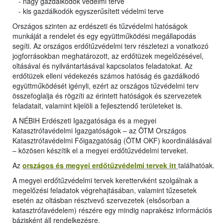
- nagy gazdálkodók védelmi terve
- kis gazdálkodók egyszerűsített védelmi terve
Országos szinten az erdészeti és tűzvédelmi hatóságok
munkáját a rendelet és egy együttműködési megállapodás
segíti. Az országos erdőtűzvédelmi terv részletezi a vonatkozó
jogforrásokban meghatározott, az erdőtüzek megelőzésével,
oltásával és nyilvántartásával kapcsolatos feladatokat. Az
erdőtüzek elleni védekezés számos hatóság és gazdálkodó
együttműködését igényli, ezért az országos tűzvédelmi terv
összefoglalja és rögzíti az érintett hatóságok és szervezetek
feladatait, valamint kijelöli a fejlesztendő területeket is.
A NÉBIH Erdészeti Igazgatósága és a megyei
Katasztrófavédelmi Igazgatóságok – az ÖTM Országos
Katasztrófavédelmi Főigazgatóság (ÖTM OKF) koordinálásával
– közösen készítik el a megyei erdőtűzvédelmi terveket.
Az
országos és megyei erdőtűzvédelmi tervek itt
találhatóak.
A megyei erdőtűzvédelmi tervek kerettervként szolgálnak a
megelőzési feladatok végrehajtásában, valamint tűzesetek
esetén az oltásban résztvevő szervezetek (elsősorban a
katasztrófavédelem) részére egy mindig naprakész információs
bázisként áll rendelkezésre.