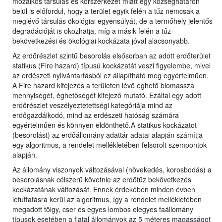
mozaikos társulás és korszerkezet miatt egy községhatáron
belül is előfordul, hogy a terület egyik felén a tűz nemcsak a
meglévő társulás ökológiai egyensúlyát, de a termőhely jelentős
degradációját is okozhatja, míg a másik felén a tűz-
bekövetkezési és ökológiai kockázata jóval alacsonyabb.
Az erdőrészlet szintű besorolás elsősorban az adott erdőterület
statikus (Fire hazard) típusú kockázatát veszi figyelembe, mivel
az erdészeti nyilvántartásból ez állapítható meg egyértelműen.
A Fire hazard kifejezés a területen lévő éghető biomassza
mennyiségét, éghetőségét kifejező mutató. Ezáltal egy adott
erdőrészlet veszélyeztetettségi kategóriája mind az
erdőgazdálkodó, mind az erdészeti hatóság számára
egyértelműen és könnyen eldönthető.A statikus kockázatot
(besorolást) az erdőállomány adattár adatai alapján számítja
egy algoritmus, a rendelet mellékletében felsorolt szempontok
alapján.
Az állomány viszonyok változásával (növekedés, korosbodás) a
besorolásnak célszerű követnie az erdőtűz bekövetkezés
kockázatának változását. Ennek érdekében minden évben
lefuttatásra kerül az algoritmus, így a rendelet mellékletében
megadott tölgy, cser és egyes lombos elegyes faállomány
típusok esetében a fiatal állományok az 5 méteres magasságot