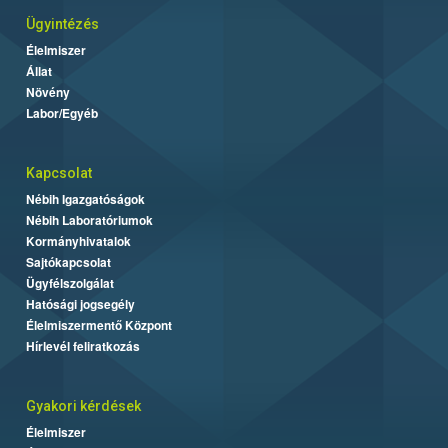
Ügyintézés
Élelmiszer
Állat
Növény
Labor/Egyéb
Kapcsolat
Nébih Igazgatóságok
Nébih Laboratóriumok
Kormányhivatalok
Sajtókapcsolat
Ügyfélszolgálat
Hatósági jogsegély
Élelmiszermentő Központ
Hírlevél feliratkozás
Gyakori kérdések
Élelmiszer