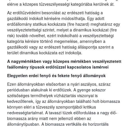
elérve a közepes tűzveszélyességi kategóriába kerülnek át.
Az erdőtűzvédelmi besorolást az erdészeti hatóság a
gazdálkodó indokolt kérésére módosíthatja. Egy adott
erdőállomány statikus kockázata (fire hazard) meghatároz egy
veszélyeztetettségi szintet, melyet a dinamikus kockázat (fire
risk) tovább növelhet, ezért indokolható a veszélyeztettségi
kategória kérésre történő megemelése, amennyiben a
gazdálkodó vagy az erdészeti hatóság álláspontja szerint a
terület dinamikus kockázata ezt indokolja.
A nagymértékben vagy közepes mértékben veszélyeztetett
faállomány típusok erdőtűzzel kapcsolatos ismérvei
Elegyetlen erdei fenyő és fekete fenyő állományok
Ezen állományokban elsősorban a nyári aszályos, száraz
periódusban alakulnak ki erdőtüzek. A gyenge sokszor
szélsőséges termőhelyek vízháztartás viszonyai is
kedvezőtlenek, így az állományokban található holt-biomassza
könnyen eléri a tűzveszély szempontjából kritikus
nedvességtartalmat. A tavaszi tüzek előfordulása a nagy élő-
biomassza arány miatt nem jellemző ebben az
állománytípusban. A biomassza vertikális és horizontális