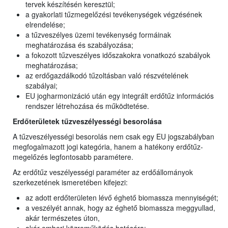
tervek készítésén keresztül;
a gyakorlati tűzmegelőzési tevékenységek végzésének
elrendelése;
a tűzveszélyes üzemi tevékenység formáinak
meghatározása és szabályozása;
a fokozott tűzveszélyes időszakokra vonatkozó szabályok
meghatározása;
az erdőgazdálkodó tűzoltásban való részvételének
szabályai;
EU jogharmonizáció után egy integrált erdőtűz információs
rendszer létrehozása és működtetése.
Erdőterületek tűzveszélyességi besorolása
A tűzveszélyességi besorolás nem csak egy EU jogszabályban
megfogalmazott jogi kategória, hanem a hatékony erdőtűz-
megelőzés legfontosabb paramétere.
Az erdőtűz veszélyességi paraméter az erdőállományok
szerkezetének ismeretében kifejezi:
az adott erdőterületen lévő éghető biomassza mennyiségét;
a veszélyét annak, hogy az éghető biomassza meggyullad,
akár természetes úton,