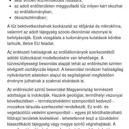
akár emberi közreműködés hatására;
az adott erdőterületen meggyulladó tűz milyen kárt okozhat
az erdőállományban,
ökoszisztémában;
A tűz bekövetkezésének kockázatát az időjárási és mikroklíma,
valamint az adott tájegység szocio-ökonómiai viszonyai is
befolyásolják. Ezek vizsgálata a tudományos kutatások körébe
tartozik, illetve EU feladat.
Az erdészeti hatóságnak az erdőállományok szerkezetéből
adódó tűzkockázat modellezésére van lehetősége. A
tűzveszélyességi besorolás alapját tehát az erdőrészlet szinten
elvégzett osztályozás képezi. A besorolási rendszer hatóságilag
nyilvántartott adatokon alapul és segítségével megfelelően
érvényre juthatnak a szakmai elvárások is.
Az erdőrészlet szintű besorolást Magyarország természeti
adottságai is indokolják. Hazánk geológiai, termőhelyi viszonyai
következtében – természetvédelmi szempontból kedvező -
mozaikos társulás-szerkezettel rendelkezik. Ez erdő- és
vegetációtűz-védelmi szempontból – egyes jól körülhatárolható
földrajzi területek kivételével - lehetetlenné teszi a tűzvédelmi
klasszifikáció tájegység vagy megye szintű végrehajtását. A