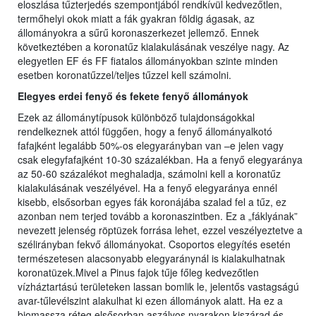
eloszlása tűzterjedés szempontjából rendkívül kedvezőtlen,
termőhelyi okok miatt a fák gyakran földig ágasak, az
állományokra a sűrű koronaszerkezet jellemző. Ennek
következtében a koronatűz kialakulásának veszélye nagy. Az
elegyetlen EF és FF fiatalos állományokban szinte minden
esetben koronatűzzel/teljes tűzzel kell számolni.
Elegyes erdei fenyő és fekete fenyő állományok
Ezek az állománytípusok különböző tulajdonságokkal
rendelkeznek attól függően, hogy a fenyő állományalkotó
fafajként legalább 50%-os elegyarányban van –e jelen vagy
csak elegyfafajként 10-30 százalékban. Ha a fenyő elegyaránya
az 50-60 százalékot meghaladja, számolni kell a koronatűz
kialakulásának veszélyével. Ha a fenyő elegyaránya ennél
kisebb, elsősorban egyes fák koronájába szalad fel a tűz, ez
azonban nem terjed tovább a koronaszintben. Ez a „fáklyának”
nevezett jelenség röptüzek forrása lehet, ezzel veszélyeztetve a
szélirányban fekvő állományokat. Csoportos elegyítés esetén
természetesen alacsonyabb elegyaránynál is kialakulhatnak
koronatüzek.Mivel a Pinus fajok tűje főleg kedvezőtlen
vízháztartású területeken lassan bomlik le, jelentős vastagságú
avar-tűlevélszint alakulhat ki ezen állományok alatt. Ha ez a
biomassza réteg elsősorban aszályos nyarakon kiszárad és