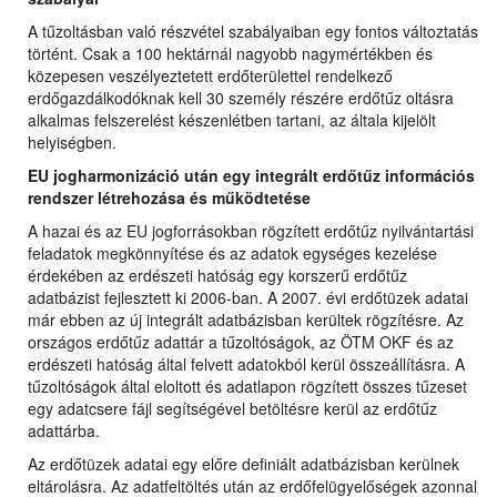
A tűzoltásban való részvétel szabályaiban egy fontos változtatás
történt. Csak a 100 hektárnál nagyobb nagymértékben és
közepesen veszélyeztetett erdőterülettel rendelkező
erdőgazdálkodóknak kell 30 személy részére erdőtűz oltásra
alkalmas felszerelést készenlétben tartani, az általa kijelölt
helyiségben.
EU jogharmonizáció után egy integrált erdőtűz információs
rendszer létrehozása és működtetése
A hazai és az EU jogforrásokban rögzített erdőtűz nyilvántartási
feladatok megkönnyítése és az adatok egységes kezelése
érdekében az erdészeti hatóság egy korszerű erdőtűz
adatbázist fejlesztett ki 2006-ban. A 2007. évi erdőtüzek adatai
már ebben az új integrált adatbázisban kerültek rögzítésre. Az
országos erdőtűz adattár a tűzoltóságok, az ÖTM OKF és az
erdészeti hatóság által felvett adatokból kerül összeállításra. A
tűzoltóságok által eloltott és adatlapon rögzített összes tűzeset
egy adatcsere fájl segítségével betöltésre kerül az erdőtűz
adattárba.
Az erdőtüzek adatai egy előre definiált adatbázisban kerülnek
eltárolásra. Az adatfeltöltés után az erdőfelügyelőségek azonnal