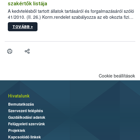
szakértők listája
A kedvtelésből tartott állatok tartásáról és forgalmazásáról szóló
41/2010. (II. 26.) Korm.rendelet szabályozza az eb okozta fizikai
sérülés, illetve ennek veszélye keletkezésekor felmerülő
TOVÁBB >
hatósági feladatokat, valamint a veszélyes eb tartását és annak
engedélyezését. Ezen eljárások során szükség esetén be kell
vonni az ebek viselkedésének megítélésében jártas szakértőt.
Cookie beállítások
Hivatalunk
Bemutatkozás
Szervezeti felépítés
Gazdálkodási adatok
Felügyeleti szervünk
Projektek
Kapcsolódó linkek