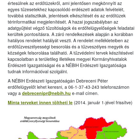
értesülnek az erdőtüzekről, ami jelentősen megkönnyíti az
egyes tűzesetekhez kapcsolódó erdészeti adatok felvételét,
továbbá statisztikák, jelentések elkészítését és az erdőtüzek
térinformatikai megjelenítését. A hazai jogszabályban az
adatgyűjtést végző tűzoltóságok és erdőfelügyelőségek feladatai
kerültek pontosításra. A záró rendelkezések alapján a korábban
hatályos rendelet hatályát veszti. A rendelet mellékleteiben az
erdőtűzveszélyességi besorolás és a tűzveszélyes megyék és
községek felsorolása található. A tűzvédelmi tervek készítésével
kapcsolatban a területileg illetékes megyei Kormányhivatalok
Erdészeti Igazgatóságai és a NÉBIH Erdészeti Igazgatósága
tudnak információval szolgálni.
A NÉBIH Erdészeti Igazgatóságán Debreceni Péter
erdőfelügyelőt lehet keresni, a 06-1-37-43-243 telefonszámon
vagy a
debrecenipr@nebih.hu
e-mail címen.
Minta terveket innen töltheti le
(2014. január 1-jével frissítve)