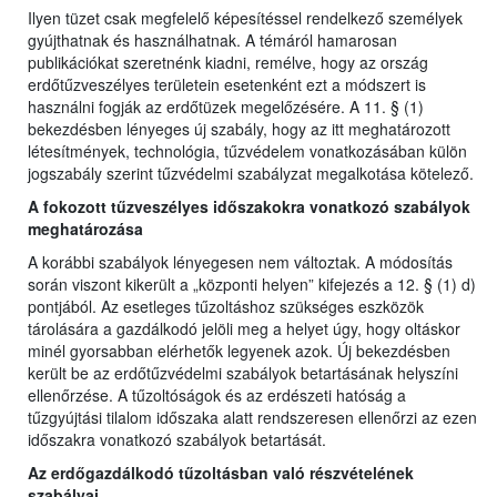
Ilyen tüzet csak megfelelő képesítéssel rendelkező személyek
gyújthatnak és használhatnak. A témáról hamarosan
publikációkat szeretnénk kiadni, remélve, hogy az ország
erdőtűzveszélyes területein esetenként ezt a módszert is
használni fogják az erdőtüzek megelőzésére. A 11. § (1)
bekezdésben lényeges új szabály, hogy az itt meghatározott
létesítmények, technológia, tűzvédelem vonatkozásában külön
jogszabály szerint tűzvédelmi szabályzat megalkotása kötelező.
A fokozott tűzveszélyes időszakokra vonatkozó szabályok
meghatározása
A korábbi szabályok lényegesen nem változtak. A módosítás
során viszont kikerült a „központi helyen” kifejezés a 12. § (1) d)
pontjából. Az esetleges tűzoltáshoz szükséges eszközök
tárolására a gazdálkodó jelöli meg a helyet úgy, hogy oltáskor
minél gyorsabban elérhetők legyenek azok. Új bekezdésben
került be az erdőtűzvédelmi szabályok betartásának helyszíni
ellenőrzése. A tűzoltóságok és az erdészeti hatóság a
tűzgyújtási tilalom időszaka alatt rendszeresen ellenőrzi az ezen
időszakra vonatkozó szabályok betartását.
Az erdőgazdálkodó tűzoltásban való részvételének
szabályai