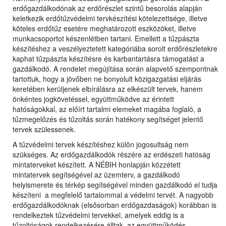
erdőgazdálkodónak az erdőrészlet szintű besorolás alapján
keletkezik erdőtűzvédelmi tervkészítési kötelezettsége, illetve
köteles erdőtűz esetére meghatározott eszközöket, illetve
munkacsoportot készenlétben tartani. Emellett a tűzpászta
készítéshez a veszélyeztetett kategóriába sorolt erdőrészletekre
kaphat tűzpászta készítésre és karbantartásra támogatást a
gazdálkodó. A rendelet megújítása során alapvető szempontnak
tartottuk, hogy a jövőben ne bonyolult közigazgatási eljárás
keretében kerüljenek elbírálásra az elkészült tervek, hanem
önkéntes jogkövetéssel, együttműködve az érintett
hatóságokkal, az előírt tartalmi elemeket magába foglaló, a
tűzmegelőzés és tűzoltás során hatékony segítséget jelentő
tervek szülessenek.
A tűzvédelmi tervek készítéshez külön jogosultság nem
szükséges. Az erdőgazdálkodók részére az erdészeti hatóság
mintaterveket készített. A NÉBIH honlapján közzétett
mintatervek segítségével az üzemterv, a gazdálkodó
helyismerete és térkép segítségével minden gazdálkodó el tudja
készíteni a megfelelő tartalommal a védelmi tervét. A nagyobb
erdőgazdálkodóknak (elsősorban erdőgazdaságok) korábban is
rendelkeztek tűzvédelmi tervekkel, amelyek eddig is a
tűzoltóságok rendelkezésére álltak, az együttműködés