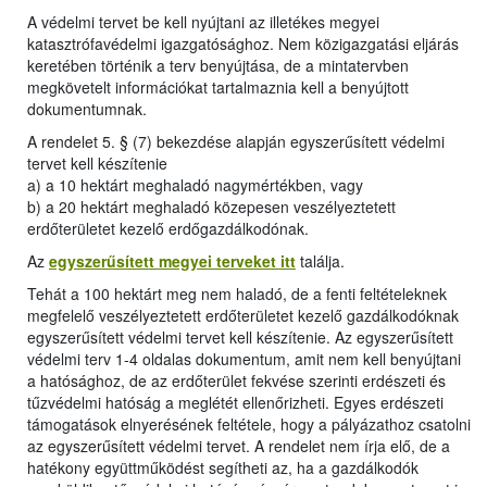
A védelmi tervet be kell nyújtani az illetékes megyei
katasztrófavédelmi igazgatósághoz. Nem közigazgatási eljárás
keretében történik a terv benyújtása, de a mintatervben
megkövetelt információkat tartalmaznia kell a benyújtott
dokumentumnak.
A rendelet 5. § (7) bekezdése alapján egyszerűsített védelmi
tervet kell készítenie
a) a 10 hektárt meghaladó nagymértékben, vagy
b) a 20 hektárt meghaladó közepesen veszélyeztetett
erdőterületet kezelő erdőgazdálkodónak.
Az
egyszerűsített megyei terveket itt
találja.
Tehát a 100 hektárt meg nem haladó, de a fenti feltételeknek
megfelelő veszélyeztetett erdőterületet kezelő gazdálkodóknak
egyszerűsített védelmi tervet kell készítenie. Az egyszerűsített
védelmi terv 1-4 oldalas dokumentum, amit nem kell benyújtani
a hatósághoz, de az erdőterület fekvése szerinti erdészeti és
tűzvédelmi hatóság a meglétét ellenőrizheti. Egyes erdészeti
támogatások elnyerésének feltétele, hogy a pályázathoz csatolni
az egyszerűsített védelmi tervet. A rendelet nem írja elő, de a
hatékony együttműködést segítheti az, ha a gazdálkodók