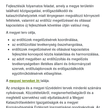
Fejlesztésük folyamatos feladat, amely a megye területén
található közigazgatási, erdőgazdálkodói és
katasztrófahelyzetek miatt lényegesen megváltozó környezeti
feltételek, valamint az erdőtűz megelőzéssel és oltással
kapcsolatos új fejlesztések követése útján valósul meg.
A megyei terv célja,
az erdőtüzek megelőzésének koordinálása,
az erdőtűzoltási tevékenység összehangolása,
erdőtüzek megelőzésével és oltásával kapcsolatos
fejlesztési koncepció közös kialakítása és harmonizálása,
az adott megyében az erdőtűzoltás és megelőzés
tevékenységeiben illetékes állami és önkormányzati
szervek, erdőtulajdonosok és erdőgazdálkodók
együttműködésének elősegítése.
A
megyei terveket itt
talája.
Az országos és a megyei tűzvédelmi tervek mindenki számára
nyilvánosak. Közzétételükről, megismerhetőségükről és a
megfelelő szervekhez való eljuttatásukról a Megyei
Katasztrófavédelmi Igazgatóságok és a megyei
Kormányhivatalok Erdészeti Igazgatóságai gondoskodnak. Az