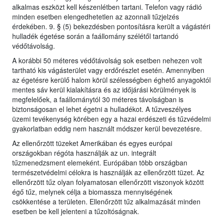
alkalmas eszközt kell készenlétben tartani. Telefon vagy rádió
minden esetben elengedhetetlen az azonnali tűzjelzés
érdekében. 9. § (5) bekezdésben pontosításra került a vágástéri
hulladék égetése során a faállomány szélétől tartandó
védőtávolság.
A korábbi 50 méteres védőtávolság sok esetben nehezen volt
tartható kis vágásterület vagy erdőrészlet esetén. Amennyiben
az égetésre kerülő halom körül szélességben éghető anyagoktól
mentes sáv kerül kialakításra és az időjárási körülmények is
megfelelőek, a faállománytól 30 méteres távolságban is
biztonságosan el lehet égetni a hulladékot. A tűzveszélyes
üzemi tevékenység körében egy a hazai erdészeti és tűzvédelmi
gyakorlatban eddig nem használt módszer kerül bevezetésre.
Az ellenőrzött tüzeket Amerikában és egyes európai
országokban régóta használják az un. integrált
tűzmenedzsment elemeként. Európában több országban
természetvédelmi célokra is használják az ellenőrzött tüzet. Az
ellenőrzött tűz olyan folyamatosan ellenőrzött viszonyok között
égő tűz, melynek célja a biomassza mennyiségének
csökkentése a területen. Ellenőrzött tűz alkalmazását minden
esetben be kell jelenteni a tűzoltóságnak.