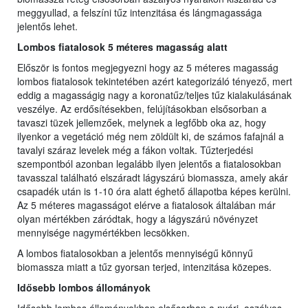
meggyullad, a felszíni tűz intenzitása és lángmagassága
jelentős lehet.
Lombos fiatalosok 5 méteres magasság alatt
Először is fontos megjegyezni hogy az 5 méteres magasság
lombos fiatalosok tekintetében azért kategorizáló tényező, mert
eddig a magasságig nagy a koronatűz/teljes tűz kialakulásának
veszélye. Az erdősítésekben, felújításokban elsősorban a
tavaszi tüzek jellemzőek, melynek a legfőbb oka az, hogy
ilyenkor a vegetáció még nem zöldült ki, de számos fafajnál a
tavalyi száraz levelek még a fákon voltak. Tűzterjedési
szempontból azonban legalább ilyen jelentős a fiatalosokban
tavasszal található elszáradt lágyszárú biomassza, amely akár
csapadék után is 1-10 óra alatt éghető állapotba képes kerülni.
Az 5 méteres magasságot elérve a fiatalosok általában már
olyan mértékben záródtak, hogy a lágyszárú növényzet
mennyisége nagymértékben lecsökken.
A lombos fiatalosokban a jelentős mennyiségű könnyű
biomassza miatt a tűz gyorsan terjed, intenzitása közepes.
Idősebb lombos állományok