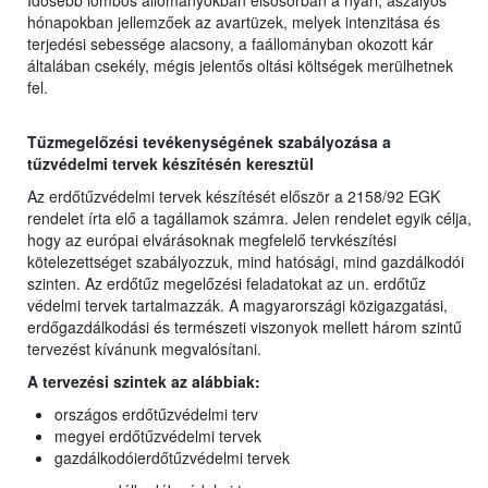
Idősebb lombos állományokban elsősorban a nyári, aszályos
hónapokban jellemzőek az avartüzek, melyek intenzitása és
terjedési sebessége alacsony, a faállományban okozott kár
általában csekély, mégis jelentős oltási költségek merülhetnek
fel.
Tűzmegelőzési tevékenységének szabályozása a
tűzvédelmi tervek készítésén keresztül
Az erdőtűzvédelmi tervek készítését először a 2158/92 EGK
rendelet írta elő a tagállamok számra. Jelen rendelet egyik célja,
hogy az európai elvárásoknak megfelelő tervkészítési
kötelezettséget szabályozzuk, mind hatósági, mind gazdálkodói
szinten. Az erdőtűz megelőzési feladatokat az un. erdőtűz
védelmi tervek tartalmazzák. A magyarországi közigazgatási,
erdőgazdálkodási és természeti viszonyok mellett három szintű
tervezést kívánunk megvalósítani.
A tervezési szintek az alábbiak:
országos erdőtűzvédelmi terv
megyei erdőtűzvédelmi tervek
gazdálkodóierdőtűzvédelmi tervek