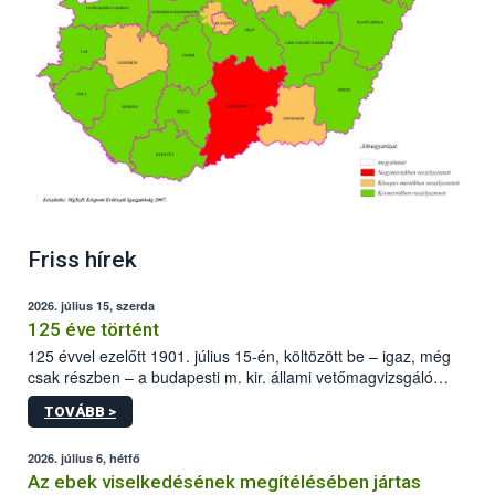
Friss hírek
2026. július 15, szerda
125 éve történt
125 évvel ezelőtt 1901. július 15-én, költözött be – igaz, még
csak részben – a budapesti m. kir. állami vetőmagvizsgáló
állomás a Kis Rókus utca 15. szám alatti, Czigler Győző által
TOVÁBB >
tervezett új épületébe.
2026. július 6, hétfő
Az ebek viselkedésének megítélésében jártas