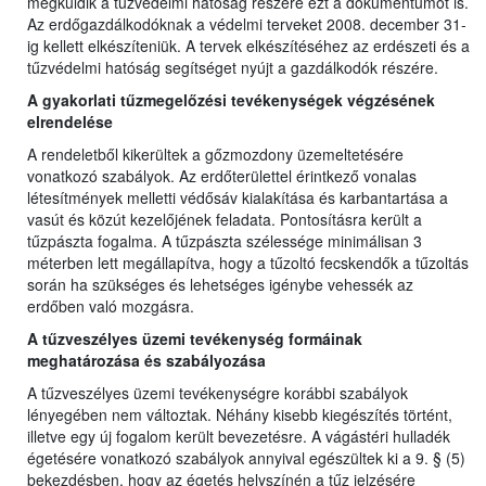
megküldik a tűzvédelmi hatóság részére ezt a dokumentumot is.
Az erdőgazdálkodóknak a védelmi terveket 2008. december 31-
ig kellett elkészíteniük. A tervek elkészítéséhez az erdészeti és a
tűzvédelmi hatóság segítséget nyújt a gazdálkodók részére.
A gyakorlati tűzmegelőzési tevékenységek végzésének
elrendelése
A rendeletből kikerültek a gőzmozdony üzemeltetésére
vonatkozó szabályok. Az erdőterülettel érintkező vonalas
létesítmények melletti védősáv kialakítása és karbantartása a
vasút és közút kezelőjének feladata. Pontosításra került a
tűzpászta fogalma. A tűzpászta szélessége minimálisan 3
méterben lett megállapítva, hogy a tűzoltó fecskendők a tűzoltás
során ha szükséges és lehetséges igénybe vehessék az
erdőben való mozgásra.
A tűzveszélyes üzemi tevékenység formáinak
meghatározása és szabályozása
A tűzveszélyes üzemi tevékenységre korábbi szabályok
lényegében nem változtak. Néhány kisebb kiegészítés történt,
illetve egy új fogalom került bevezetésre. A vágástéri hulladék
égetésére vonatkozó szabályok annyival egészültek ki a 9. § (5)
bekezdésben, hogy az égetés helyszínén a tűz jelzésére