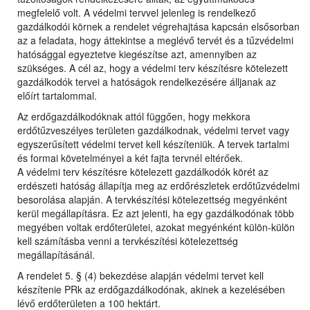
megfelelő volt. A védelmi tervvel jelenleg is rendelkező
gazdálkodói körnek a rendelet végrehajtása kapcsán elsősorban
az a feladata, hogy áttekintse a meglévő tervét és a tűzvédelmi
hatósággal egyeztetve kiegészítse azt, amennyiben az
szükséges. A cél az, hogy a védelmi terv készítésre kötelezett
gazdálkodók tervei a hatóságok rendelkezésére álljanak az
előírt tartalommal.
Az erdőgazdálkodóknak attól függően, hogy mekkora
erdőtűzveszélyes területen gazdálkodnak, védelmi tervet vagy
egyszerűsített védelmi tervet kell készíteniük. A tervek tartalmi
és formai követelményei a két fajta tervnél eltérőek.
A védelmi terv készítésre kötelezett gazdálkodók körét az
erdészeti hatóság állapítja meg az erdőrészletek erdőtűzvédelmi
besorolása alapján. A tervkészítési kötelezettség megyénként
kerül megállapításra. Ez azt jelenti, ha egy gazdálkodónak több
megyében voltak erdőterületei, azokat megyénként külön-külön
kell számításba venni a tervkészítési kötelezettség
megállapításánál.
A rendelet 5. § (4) bekezdése alapján védelmi tervet kell
készítenie PRk az erdőgazdálkodónak, akinek a kezelésében
lévő erdőterületen a 100 hektárt.