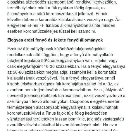
eloszlása tűzterjedés szempontjából rendkívül kedvezőtlen,
termőhelyi okok miatt a fák gyakran földig ágasak, az
állományokra a sűrű koronaszerkezet jellemző. Ennek
következtében a koronatűz kialakulásának veszélye nagy. Az
elegyetlen EF és FF fiatalos állományokban szinte minden
esetben koronatűzzel/teljes tűzzel kell számolni.
Elegyes erdei fenyő és fekete fenyő állományok
Ezek az állománytípusok különböző tulajdonságokkal
rendelkeznek attól függően, hogy a fenyő állományalkotó
fafajként legalább 50%-os elegyarányban van –e jelen vagy
csak elegyfafajként 10-30 százalékban. Ha a fenyő elegyaránya
az 50-60 százalékot meghaladja, számolni kell a koronatűz
kialakulásának veszélyével. Ha a fenyő elegyaránya ennél
kisebb, elsősorban egyes fák koronájába szalad fel a tűz, ez
azonban nem terjed tovább a koronaszintben. Ez a „fáklyának”
nevezett jelenség röptüzek forrása lehet, ezzel veszélyeztetve a
szélirányban fekvő állományokat. Csoportos elegyítés esetén
természetesen alacsonyabb elegyaránynál is kialakulhatnak
koronatüzek.Mivel a Pinus fajok tűje főleg kedvezőtlen
vízháztartású területeken lassan bomlik le, jelentős vastagságú
avar-tűlevélszint alakulhat ki ezen állományok alatt. Ha ez a
biomassza réteg elsősorban aszályos nyarakon kiszárad és