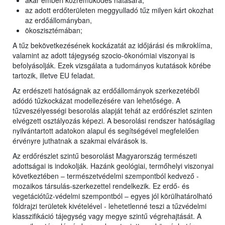
akár emberi közreműködés hatására;
az adott erdőterületen meggyulladó tűz milyen kárt okozhat
az erdőállományban,
ökoszisztémában;
A tűz bekövetkezésének kockázatát az időjárási és mikroklíma,
valamint az adott tájegység szocio-ökonómiai viszonyai is
befolyásolják. Ezek vizsgálata a tudományos kutatások körébe
tartozik, illetve EU feladat.
Az erdészeti hatóságnak az erdőállományok szerkezetéből
adódó tűzkockázat modellezésére van lehetősége. A
tűzveszélyességi besorolás alapját tehát az erdőrészlet szinten
elvégzett osztályozás képezi. A besorolási rendszer hatóságilag
nyilvántartott adatokon alapul és segítségével megfelelően
érvényre juthatnak a szakmai elvárások is.
Az erdőrészlet szintű besorolást Magyarország természeti
adottságai is indokolják. Hazánk geológiai, termőhelyi viszonyai
következtében – természetvédelmi szempontból kedvező -
mozaikos társulás-szerkezettel rendelkezik. Ez erdő- és
vegetációtűz-védelmi szempontból – egyes jól körülhatárolható
földrajzi területek kivételével - lehetetlenné teszi a tűzvédelmi
klasszifikáció tájegység vagy megye szintű végrehajtását. A