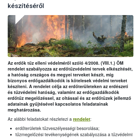
készítéséről
Az erdők tűz elleni védelméről szóló 4/2008. (VIII.1.) ÖM
rendelet szabályozza az erdőtűzvédelmi tervek elkészítését,
a hatóság országos és megyei terveket készít, míg
bizonyos erdőgazdálkodók is kötelesek védelmi terveket
készíteni. A rendelet célja az erdőterületeken az erdészeti
és tűzvédelmi hatóság, valamint az erdőgazdálkodók
erdőtűz megelőzéssel, az oltással és az erdőtüzek jellemző
adatainak gyűjtésével kapcsolatos feladatainak
meghatározása.
Az alábbi feladatokat részletezi a
rendelet
:
erdőterületek tűzveszélyességi besorolása;
tűzmegelőzési tevékenységének szabályozása a tűzvédelmi