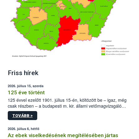
Friss hírek
2026. július 15, szerda
125 éve történt
125 évvel ezelőtt 1901. július 15-én, költözött be – igaz, még
csak részben – a budapesti m. kir. állami vetőmagvizsgáló
állomás a Kis Rókus utca 15. szám alatti, Czigler Győző által
TOVÁBB >
tervezett új épületébe.
2026. július 6, hétfő
Az ebek viselkedésének megítélésében jártas