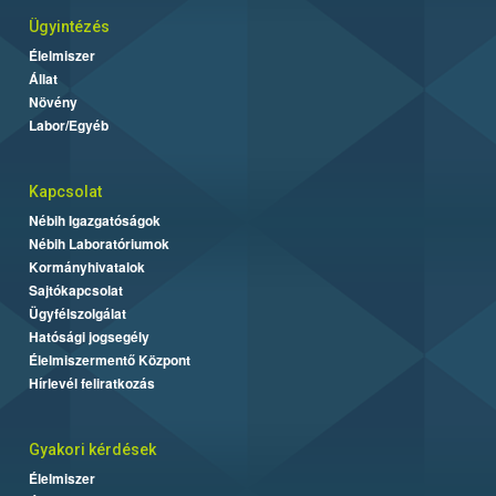
Ügyintézés
Élelmiszer
Állat
Növény
Labor/Egyéb
Kapcsolat
Nébih Igazgatóságok
Nébih Laboratóriumok
Kormányhivatalok
Sajtókapcsolat
Ügyfélszolgálat
Hatósági jogsegély
Élelmiszermentő Központ
Hírlevél feliratkozás
Gyakori kérdések
Élelmiszer