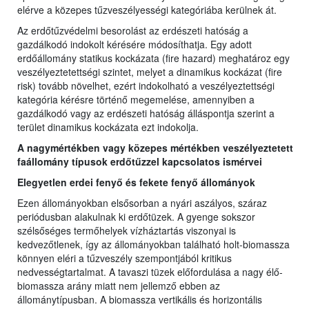
elérve a közepes tűzveszélyességi kategóriába kerülnek át.
Az erdőtűzvédelmi besorolást az erdészeti hatóság a
gazdálkodó indokolt kérésére módosíthatja. Egy adott
erdőállomány statikus kockázata (fire hazard) meghatároz egy
veszélyeztetettségi szintet, melyet a dinamikus kockázat (fire
risk) tovább növelhet, ezért indokolható a veszélyeztettségi
kategória kérésre történő megemelése, amennyiben a
gazdálkodó vagy az erdészeti hatóság álláspontja szerint a
terület dinamikus kockázata ezt indokolja.
A nagymértékben vagy közepes mértékben veszélyeztetett
faállomány típusok erdőtűzzel kapcsolatos ismérvei
Elegyetlen erdei fenyő és fekete fenyő állományok
Ezen állományokban elsősorban a nyári aszályos, száraz
periódusban alakulnak ki erdőtüzek. A gyenge sokszor
szélsőséges termőhelyek vízháztartás viszonyai is
kedvezőtlenek, így az állományokban található holt-biomassza
könnyen eléri a tűzveszély szempontjából kritikus
nedvességtartalmat. A tavaszi tüzek előfordulása a nagy élő-
biomassza arány miatt nem jellemző ebben az
állománytípusban. A biomassza vertikális és horizontális