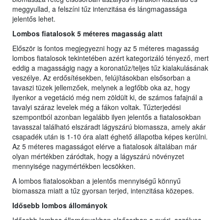
meggyullad, a felszíni tűz intenzitása és lángmagassága
jelentős lehet.
Lombos fiatalosok 5 méteres magasság alatt
Először is fontos megjegyezni hogy az 5 méteres magasság
lombos fiatalosok tekintetében azért kategorizáló tényező, mert
eddig a magasságig nagy a koronatűz/teljes tűz kialakulásának
veszélye. Az erdősítésekben, felújításokban elsősorban a
tavaszi tüzek jellemzőek, melynek a legfőbb oka az, hogy
ilyenkor a vegetáció még nem zöldült ki, de számos fafajnál a
tavalyi száraz levelek még a fákon voltak. Tűzterjedési
szempontból azonban legalább ilyen jelentős a fiatalosokban
tavasszal található elszáradt lágyszárú biomassza, amely akár
csapadék után is 1-10 óra alatt éghető állapotba képes kerülni.
Az 5 méteres magasságot elérve a fiatalosok általában már
olyan mértékben záródtak, hogy a lágyszárú növényzet
mennyisége nagymértékben lecsökken.
A lombos fiatalosokban a jelentős mennyiségű könnyű
biomassza miatt a tűz gyorsan terjed, intenzitása közepes.
Idősebb lombos állományok