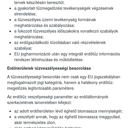
tervek készítésén keresztül;
a gyakorlati tűzmegelőzési tevékenységek végzésének
elrendelése;
a tűzveszélyes üzemi tevékenység formáinak
meghatározása és szabályozása;
a fokozott tűzveszélyes időszakokra vonatkozó szabályok
meghatározása;
az erdőgazdálkodó tűzoltásban való részvételének
szabályai;
EU jogharmonizáció után egy integrált erdőtűz információs
rendszer létrehozása és működtetése.
Erdőterületek tűzveszélyességi besorolása
A tűzveszélyességi besorolás nem csak egy EU jogszabályban
megfogalmazott jogi kategória, hanem a hatékony erdőtűz-
megelőzés legfontosabb paramétere.
Az erdőtűz veszélyességi paraméter az erdőállományok
szerkezetének ismeretében kifejezi:
az adott erdőterületen lévő éghető biomassza mennyiségét;
a veszélyét annak, hogy az éghető biomassza meggyullad,
akár természetes úton,