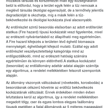
mozaikos társulás és korszerkezet miatt egy községhatáron
belül is előfordul, hogy a terület egyik felén a tűz nemcsak a
meglévő társulás ökológiai egyensúlyát, de a termőhely jelentős
degradációját is okozhatja, míg a másik felén a tűz-
bekövetkezési és ökológiai kockázata jóval alacsonyabb.
Az erdőrészlet szintű besorolás elsősorban az adott erdőterület
statikus (Fire hazard) típusú kockázatát veszi figyelembe, mivel
az erdészeti nyilvántartásból ez állapítható meg egyértelműen.
A Fire hazard kifejezés a területen lévő éghető biomassza
mennyiségét, éghetőségét kifejező mutató. Ezáltal egy adott
erdőrészlet veszélyeztetettségi kategóriája mind az
erdőgazdálkodó, mind az erdészeti hatóság számára
egyértelműen és könnyen eldönthető.A statikus kockázatot
(besorolást) az erdőállomány adattár adatai alapján számítja
egy algoritmus, a rendelet mellékletében felsorolt szempontok
alapján.
Az állomány viszonyok változásával (növekedés, korosbodás) a
besorolásnak célszerű követnie az erdőtűz bekövetkezés
kockázatának változását. Ennek érdekében minden évben
lefuttatásra kerül az algoritmus, így a rendelet mellékletében
megadott tölgy, cser és egyes lombos elegyes faállomány
típusok esetében a fiatal állományok az 5 méteres magasságot