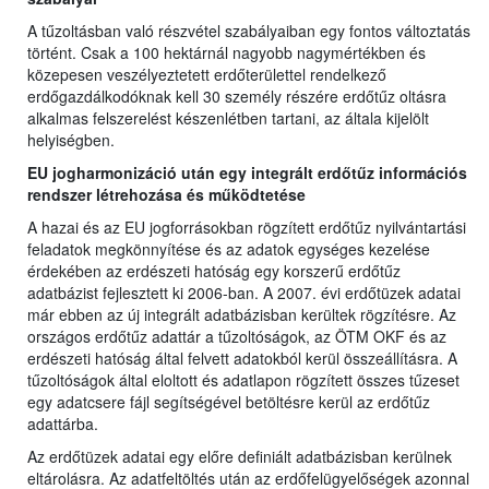
A tűzoltásban való részvétel szabályaiban egy fontos változtatás
történt. Csak a 100 hektárnál nagyobb nagymértékben és
közepesen veszélyeztetett erdőterülettel rendelkező
erdőgazdálkodóknak kell 30 személy részére erdőtűz oltásra
alkalmas felszerelést készenlétben tartani, az általa kijelölt
helyiségben.
EU jogharmonizáció után egy integrált erdőtűz információs
rendszer létrehozása és működtetése
A hazai és az EU jogforrásokban rögzített erdőtűz nyilvántartási
feladatok megkönnyítése és az adatok egységes kezelése
érdekében az erdészeti hatóság egy korszerű erdőtűz
adatbázist fejlesztett ki 2006-ban. A 2007. évi erdőtüzek adatai
már ebben az új integrált adatbázisban kerültek rögzítésre. Az
országos erdőtűz adattár a tűzoltóságok, az ÖTM OKF és az
erdészeti hatóság által felvett adatokból kerül összeállításra. A
tűzoltóságok által eloltott és adatlapon rögzített összes tűzeset
egy adatcsere fájl segítségével betöltésre kerül az erdőtűz
adattárba.
Az erdőtüzek adatai egy előre definiált adatbázisban kerülnek
eltárolásra. Az adatfeltöltés után az erdőfelügyelőségek azonnal