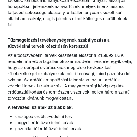
Idősebb lombos állományokban elsősorban a nyári, aszályos
hónapokban jellemzőek az avartüzek, melyek intenzitása és
terjedési sebessége alacsony, a faállományban okozott kár
általában csekély, mégis jelentős oltási költségek merülhetnek
fel.
Tűzmegelőzési tevékenységének szabályozása a
tűzvédelmi tervek készítésén keresztül
Az erdőtűzvédelmi tervek készítését először a 2158/92 EGK
rendelet írta elő a tagállamok számra. Jelen rendelet egyik célja,
hogy az európai elvárásoknak megfelelő tervkészítési
kötelezettséget szabályozzuk, mind hatósági, mind gazdálkodói
szinten. Az erdőtűz megelőzési feladatokat az un. erdőtűz
védelmi tervek tartalmazzák. A magyarországi közigazgatási,
erdőgazdálkodási és természeti viszonyok mellett három szintű
tervezést kívánunk megvalósítani.
A tervezési szintek az alábbiak:
országos erdőtűzvédelmi terv
megyei erdőtűzvédelmi tervek
gazdálkodóierdőtűzvédelmi tervek