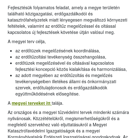
Fejlesztésük folyamatos feladat, amely a megye területén
található közigazgatási, erdőgazdálkodói és
katasztrófahelyzetek miatt lényegesen megváltozó környezeti
feltételek, valamint az erdőtűz megelőzéssel és oltással
kapcsolatos új fejlesztések követése útján valósul meg.
A megyei terv célja,
az erdőtüzek megelőzésének koordinálása,
az erdőtűzoltási tevékenység összehangolása,
erdőtüzek megelőzésével és oltásával kapcsolatos
fejlesztési koncepció közös kialakítása és harmonizálása,
az adott megyében az erdőtűzoltás és megelőzés
tevékenységeiben illetékes állami és önkormányzati
szervek, erdőtulajdonosok és erdőgazdálkodók
együttműködésének elősegítése.
A
megyei terveket itt
talája.
Az országos és a megyei tűzvédelmi tervek mindenki számára
nyilvánosak. Közzétételükről, megismerhetőségükről és a
megfelelő szervekhez való eljuttatásukról a Megyei
Katasztrófavédelmi Igazgatóságok és a megyei
Kormányhivatalok Erdészeti Igazgatóságai gondoskodnak. Az