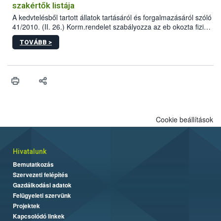
szakértők listája
A kedvtelésből tartott állatok tartásáról és forgalmazásáról szóló
41/2010. (II. 26.) Korm.rendelet szabályozza az eb okozta fizikai
sérülés, illetve ennek veszélye keletkezésekor felmerülő
TOVÁBB >
hatósági feladatokat, valamint a veszélyes eb tartását és annak
engedélyezését. Ezen eljárások során szükség esetén be kell
vonni az ebek viselkedésének megítélésében jártas szakértőt.
Cookie beállítások
Hivatalunk
Bemutatkozás
Szervezeti felépítés
Gazdálkodási adatok
Felügyeleti szervünk
Projektek
Kapcsolódó linkek