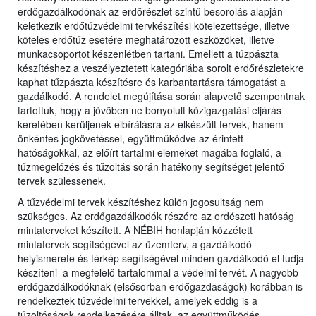
erdőgazdálkodónak az erdőrészlet szintű besorolás alapján
keletkezik erdőtűzvédelmi tervkészítési kötelezettsége, illetve
köteles erdőtűz esetére meghatározott eszközöket, illetve
munkacsoportot készenlétben tartani. Emellett a tűzpászta
készítéshez a veszélyeztetett kategóriába sorolt erdőrészletekre
kaphat tűzpászta készítésre és karbantartásra támogatást a
gazdálkodó. A rendelet megújítása során alapvető szempontnak
tartottuk, hogy a jövőben ne bonyolult közigazgatási eljárás
keretében kerüljenek elbírálásra az elkészült tervek, hanem
önkéntes jogkövetéssel, együttműködve az érintett
hatóságokkal, az előírt tartalmi elemeket magába foglaló, a
tűzmegelőzés és tűzoltás során hatékony segítséget jelentő
tervek szülessenek.
A tűzvédelmi tervek készítéshez külön jogosultság nem
szükséges. Az erdőgazdálkodók részére az erdészeti hatóság
mintaterveket készített. A NÉBIH honlapján közzétett
mintatervek segítségével az üzemterv, a gazdálkodó
helyismerete és térkép segítségével minden gazdálkodó el tudja
készíteni a megfelelő tartalommal a védelmi tervét. A nagyobb
erdőgazdálkodóknak (elsősorban erdőgazdaságok) korábban is
rendelkeztek tűzvédelmi tervekkel, amelyek eddig is a
tűzoltóságok rendelkezésére álltak, az együttműködés