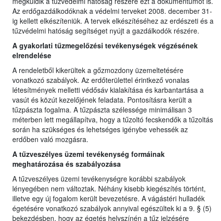
megküldik a tűzvédelmi hatóság részére ezt a dokumentumot is.
Az erdőgazdálkodóknak a védelmi terveket 2008. december 31-
ig kellett elkészíteniük. A tervek elkészítéséhez az erdészeti és a
tűzvédelmi hatóság segítséget nyújt a gazdálkodók részére.
A gyakorlati tűzmegelőzési tevékenységek végzésének
elrendelése
A rendeletből kikerültek a gőzmozdony üzemeltetésére
vonatkozó szabályok. Az erdőterülettel érintkező vonalas
létesítmények melletti védősáv kialakítása és karbantartása a
vasút és közút kezelőjének feladata. Pontosításra került a
tűzpászta fogalma. A tűzpászta szélessége minimálisan 3
méterben lett megállapítva, hogy a tűzoltó fecskendők a tűzoltás
során ha szükséges és lehetséges igénybe vehessék az
erdőben való mozgásra.
A tűzveszélyes üzemi tevékenység formáinak
meghatározása és szabályozása
A tűzveszélyes üzemi tevékenységre korábbi szabályok
lényegében nem változtak. Néhány kisebb kiegészítés történt,
illetve egy új fogalom került bevezetésre. A vágástéri hulladék
égetésére vonatkozó szabályok annyival egészültek ki a 9. § (5)
bekezdésben, hogy az égetés helyszínén a tűz jelzésére