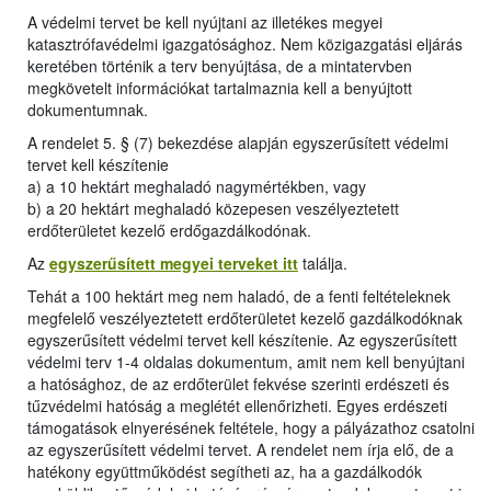
A védelmi tervet be kell nyújtani az illetékes megyei
katasztrófavédelmi igazgatósághoz. Nem közigazgatási eljárás
keretében történik a terv benyújtása, de a mintatervben
megkövetelt információkat tartalmaznia kell a benyújtott
dokumentumnak.
A rendelet 5. § (7) bekezdése alapján egyszerűsített védelmi
tervet kell készítenie
a) a 10 hektárt meghaladó nagymértékben, vagy
b) a 20 hektárt meghaladó közepesen veszélyeztetett
erdőterületet kezelő erdőgazdálkodónak.
Az
egyszerűsített megyei terveket itt
találja.
Tehát a 100 hektárt meg nem haladó, de a fenti feltételeknek
megfelelő veszélyeztetett erdőterületet kezelő gazdálkodóknak
egyszerűsített védelmi tervet kell készítenie. Az egyszerűsített
védelmi terv 1-4 oldalas dokumentum, amit nem kell benyújtani
a hatósághoz, de az erdőterület fekvése szerinti erdészeti és
tűzvédelmi hatóság a meglétét ellenőrizheti. Egyes erdészeti
támogatások elnyerésének feltétele, hogy a pályázathoz csatolni
az egyszerűsített védelmi tervet. A rendelet nem írja elő, de a
hatékony együttműködést segítheti az, ha a gazdálkodók