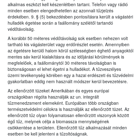
alkalmas eszközt kell készenlétben tartani. Telefon vagy rádió
minden esetben elengedhetetlen az azonnali tűzjelzés
érdekében. 9. § (5) bekezdésben pontosításra került a vágástéri
hulladék égetése során a faállomány szélétől tartandó
védőtávolság.
A korábbi 50 méteres védőtávolság sok esetben nehezen volt
tartható kis vágásterület vagy erdőrészlet esetén. Amennyiben
az égetésre kerülő halom körül szélességben éghető anyagoktól
mentes sáv kerül kialakításra és az időjárási körülmények is
megfelelőek, a faállománytól 30 méteres távolságban is
biztonságosan el lehet égetni a hulladékot. A tűzveszélyes
üzemi tevékenység körében egy a hazai erdészeti és tűzvédelmi
gyakorlatban eddig nem használt módszer kerül bevezetésre.
Az ellenőrzött tüzeket Amerikában és egyes európai
országokban régóta használják az un. integrált
tűzmenedzsment elemeként. Európában több országban
természetvédelmi célokra is használják az ellenőrzött tüzet. Az
ellenőrzött tűz olyan folyamatosan ellenőrzött viszonyok között
égő tűz, melynek célja a biomassza mennyiségének
csökkentése a területen. Ellenőrzött tűz alkalmazását minden
esetben be kell jelenteni a tűzoltóságnak.