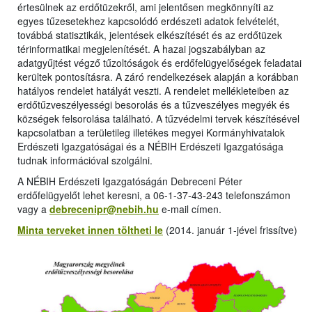
értesülnek az erdőtüzekről, ami jelentősen megkönnyíti az
egyes tűzesetekhez kapcsolódó erdészeti adatok felvételét,
továbbá statisztikák, jelentések elkészítését és az erdőtüzek
térinformatikai megjelenítését. A hazai jogszabályban az
adatgyűjtést végző tűzoltóságok és erdőfelügyelőségek feladatai
kerültek pontosításra. A záró rendelkezések alapján a korábban
hatályos rendelet hatályát veszti. A rendelet mellékleteiben az
erdőtűzveszélyességi besorolás és a tűzveszélyes megyék és
községek felsorolása található. A tűzvédelmi tervek készítésével
kapcsolatban a területileg illetékes megyei Kormányhivatalok
Erdészeti Igazgatóságai és a NÉBIH Erdészeti Igazgatósága
tudnak információval szolgálni.
A NÉBIH Erdészeti Igazgatóságán Debreceni Péter
erdőfelügyelőt lehet keresni, a 06-1-37-43-243 telefonszámon
vagy a
debrecenipr@nebih.hu
e-mail címen.
Minta terveket innen töltheti le
(2014. január 1-jével frissítve)