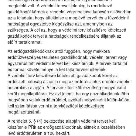
megfelelő volt. A védelmi tervvel jelenleg is rendelkező
gazdálkodói körnek a rendelet végrehajtása kapcsán elsősorban
az a feladata, hogy áttekintse a meglévő tervét és a tűzvédelmi
hatósággal egyeztetve kiegészítse azt, amennyiben az
szükséges. A cél az, hogy a védelmi terv készítésre kötelezett
gazdálkodók tervei a hatóságok rendelkezésére álljanak az
előírt tartalommal.
Az erdőgazdálkodóknak attól függően, hogy mekkora
erdőtűzveszélyes területen gazdálkodnak, védelmi tervet vagy
egyszerűsített védelmi tervet kell készíteniük. A tervek tartalmi
és formai követelményei a két fajta tervnél eltérőek.
A védelmi terv készítésre kötelezett gazdálkodók körét az
erdészeti hatóság állapítja meg az erdőrészletek erdőtűzvédelmi
besorolása alapján. A tervkészítési kötelezettség megyénként
kerül megállapításra. Ez azt jelenti, ha egy gazdálkodónak több
megyében voltak erdőterületei, azokat megyénként külön-külön
kell számításba venni a tervkészítési kötelezettség
megállapításánál.
A rendelet 5. § (4) bekezdése alapján védelmi tervet kell
készítenie PRk az erdőgazdálkodónak, akinek a kezelésében
lévő erdőterületen a 100 hektárt.