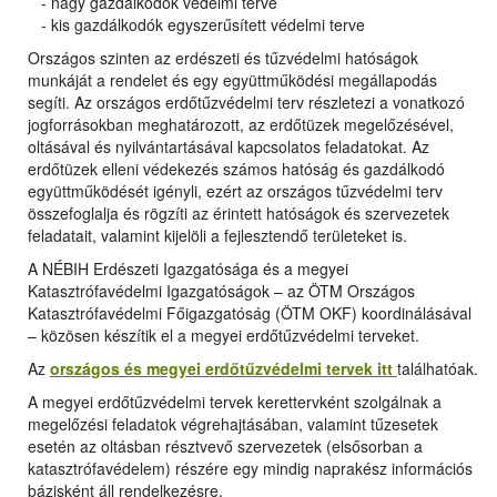
- nagy gazdálkodók védelmi terve
- kis gazdálkodók egyszerűsített védelmi terve
Országos szinten az erdészeti és tűzvédelmi hatóságok
munkáját a rendelet és egy együttműködési megállapodás
segíti. Az országos erdőtűzvédelmi terv részletezi a vonatkozó
jogforrásokban meghatározott, az erdőtüzek megelőzésével,
oltásával és nyilvántartásával kapcsolatos feladatokat. Az
erdőtüzek elleni védekezés számos hatóság és gazdálkodó
együttműködését igényli, ezért az országos tűzvédelmi terv
összefoglalja és rögzíti az érintett hatóságok és szervezetek
feladatait, valamint kijelöli a fejlesztendő területeket is.
A NÉBIH Erdészeti Igazgatósága és a megyei
Katasztrófavédelmi Igazgatóságok – az ÖTM Országos
Katasztrófavédelmi Főigazgatóság (ÖTM OKF) koordinálásával
– közösen készítik el a megyei erdőtűzvédelmi terveket.
Az
országos és megyei erdőtűzvédelmi tervek itt
találhatóak.
A megyei erdőtűzvédelmi tervek kerettervként szolgálnak a
megelőzési feladatok végrehajtásában, valamint tűzesetek
esetén az oltásban résztvevő szervezetek (elsősorban a
katasztrófavédelem) részére egy mindig naprakész információs
bázisként áll rendelkezésre.