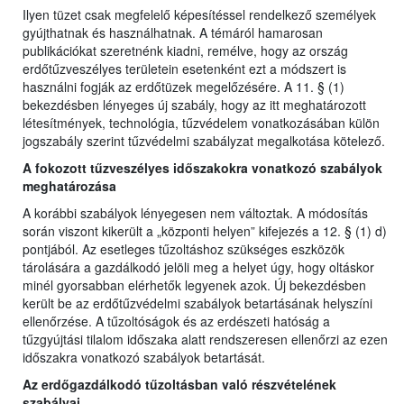
Ilyen tüzet csak megfelelő képesítéssel rendelkező személyek
gyújthatnak és használhatnak. A témáról hamarosan
publikációkat szeretnénk kiadni, remélve, hogy az ország
erdőtűzveszélyes területein esetenként ezt a módszert is
használni fogják az erdőtüzek megelőzésére. A 11. § (1)
bekezdésben lényeges új szabály, hogy az itt meghatározott
létesítmények, technológia, tűzvédelem vonatkozásában külön
jogszabály szerint tűzvédelmi szabályzat megalkotása kötelező.
A fokozott tűzveszélyes időszakokra vonatkozó szabályok
meghatározása
A korábbi szabályok lényegesen nem változtak. A módosítás
során viszont kikerült a „központi helyen” kifejezés a 12. § (1) d)
pontjából. Az esetleges tűzoltáshoz szükséges eszközök
tárolására a gazdálkodó jelöli meg a helyet úgy, hogy oltáskor
minél gyorsabban elérhetők legyenek azok. Új bekezdésben
került be az erdőtűzvédelmi szabályok betartásának helyszíni
ellenőrzése. A tűzoltóságok és az erdészeti hatóság a
tűzgyújtási tilalom időszaka alatt rendszeresen ellenőrzi az ezen
időszakra vonatkozó szabályok betartását.
Az erdőgazdálkodó tűzoltásban való részvételének
szabályai