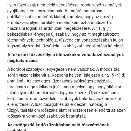
Ilyen tüzet csak megfelelő képesítéssel rendelkező személyek
gyújthatnak és használhatnak. A témáról hamarosan
publikációkat szeretnénk kiadni, remélve, hogy az ország
erdőtűzveszélyes területein esetenként ezt a módszert is
használni fogják az erdőtüzek megelőzésére. A 11. § (1)
bekezdésben lényeges új szabály, hogy az itt meghatározott
létesítmények, technológia, tűzvédelem vonatkozásában külön
jogszabály szerint tűzvédelmi szabályzat megalkotása kötelező.
A fokozott tűzveszélyes időszakokra vonatkozó szabályok
meghatározása
A korábbi szabályok lényegesen nem változtak. A módosítás
során viszont kikerült a „központi helyen” kifejezés a 12. § (1) d)
pontjából. Az esetleges tűzoltáshoz szükséges eszközök
tárolására a gazdálkodó jelöli meg a helyet úgy, hogy oltáskor
minél gyorsabban elérhetők legyenek azok. Új bekezdésben
került be az erdőtűzvédelmi szabályok betartásának helyszíni
ellenőrzése. A tűzoltóságok és az erdészeti hatóság a
tűzgyújtási tilalom időszaka alatt rendszeresen ellenőrzi az ezen
időszakra vonatkozó szabályok betartását.
Az erdőgazdálkodó tűzoltásban való részvételének
szabályai