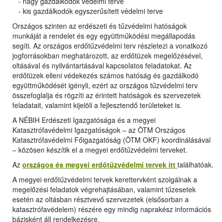
- nagy gazdálkodók védelmi terve
- kis gazdálkodók egyszerűsített védelmi terve
Országos szinten az erdészeti és tűzvédelmi hatóságok
munkáját a rendelet és egy együttműködési megállapodás
segíti. Az országos erdőtűzvédelmi terv részletezi a vonatkozó
jogforrásokban meghatározott, az erdőtüzek megelőzésével,
oltásával és nyilvántartásával kapcsolatos feladatokat. Az
erdőtüzek elleni védekezés számos hatóság és gazdálkodó
együttműködését igényli, ezért az országos tűzvédelmi terv
összefoglalja és rögzíti az érintett hatóságok és szervezetek
feladatait, valamint kijelöli a fejlesztendő területeket is.
A NÉBIH Erdészeti Igazgatósága és a megyei
Katasztrófavédelmi Igazgatóságok – az ÖTM Országos
Katasztrófavédelmi Főigazgatóság (ÖTM OKF) koordinálásával
– közösen készítik el a megyei erdőtűzvédelmi terveket.
Az
országos és megyei erdőtűzvédelmi tervek itt
találhatóak.
A megyei erdőtűzvédelmi tervek kerettervként szolgálnak a
megelőzési feladatok végrehajtásában, valamint tűzesetek
esetén az oltásban résztvevő szervezetek (elsősorban a
katasztrófavédelem) részére egy mindig naprakész információs
bázisként áll rendelkezésre.