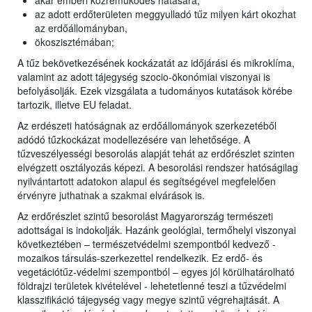
akár emberi közreműködés hatására;
az adott erdőterületen meggyulladó tűz milyen kárt okozhat
az erdőállományban,
ökoszisztémában;
A tűz bekövetkezésének kockázatát az időjárási és mikroklíma,
valamint az adott tájegység szocio-ökonómiai viszonyai is
befolyásolják. Ezek vizsgálata a tudományos kutatások körébe
tartozik, illetve EU feladat.
Az erdészeti hatóságnak az erdőállományok szerkezetéből
adódó tűzkockázat modellezésére van lehetősége. A
tűzveszélyességi besorolás alapját tehát az erdőrészlet szinten
elvégzett osztályozás képezi. A besorolási rendszer hatóságilag
nyilvántartott adatokon alapul és segítségével megfelelően
érvényre juthatnak a szakmai elvárások is.
Az erdőrészlet szintű besorolást Magyarország természeti
adottságai is indokolják. Hazánk geológiai, termőhelyi viszonyai
következtében – természetvédelmi szempontból kedvező -
mozaikos társulás-szerkezettel rendelkezik. Ez erdő- és
vegetációtűz-védelmi szempontból – egyes jól körülhatárolható
földrajzi területek kivételével - lehetetlenné teszi a tűzvédelmi
klasszifikáció tájegység vagy megye szintű végrehajtását. A