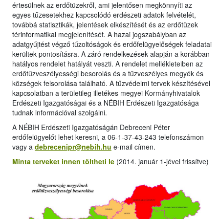
értesülnek az erdőtüzekről, ami jelentősen megkönnyíti az
egyes tűzesetekhez kapcsolódó erdészeti adatok felvételét,
továbbá statisztikák, jelentések elkészítését és az erdőtüzek
térinformatikai megjelenítését. A hazai jogszabályban az
adatgyűjtést végző tűzoltóságok és erdőfelügyelőségek feladatai
kerültek pontosításra. A záró rendelkezések alapján a korábban
hatályos rendelet hatályát veszti. A rendelet mellékleteiben az
erdőtűzveszélyességi besorolás és a tűzveszélyes megyék és
községek felsorolása található. A tűzvédelmi tervek készítésével
kapcsolatban a területileg illetékes megyei Kormányhivatalok
Erdészeti Igazgatóságai és a NÉBIH Erdészeti Igazgatósága
tudnak információval szolgálni.
A NÉBIH Erdészeti Igazgatóságán Debreceni Péter
erdőfelügyelőt lehet keresni, a 06-1-37-43-243 telefonszámon
vagy a
debrecenipr@nebih.hu
e-mail címen.
Minta terveket innen töltheti le
(2014. január 1-jével frissítve)