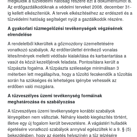
megküldik a tűzvédelmi hatóság részére ezt a dokumentumot is.
Az erdőgazdálkodóknak a védelmi terveket 2008. december 31-
ig kellett elkészíteniük. A tervek elkészítéséhez az erdészeti és a
tűzvédelmi hatóság segítséget nyújt a gazdálkodók részére.
A gyakorlati tűzmegelőzési tevékenységek végzésének
elrendelése
A rendeletből kikerültek a gőzmozdony üzemeltetésére
vonatkozó szabályok. Az erdőterülettel érintkező vonalas
létesítmények melletti védősáv kialakítása és karbantartása a
vasút és közút kezelőjének feladata. Pontosításra került a
tűzpászta fogalma. A tűzpászta szélessége minimálisan 3
méterben lett megállapítva, hogy a tűzoltó fecskendők a tűzoltás
során ha szükséges és lehetséges igénybe vehessék az
erdőben való mozgásra.
A tűzveszélyes üzemi tevékenység formáinak
meghatározása és szabályozása
A tűzveszélyes üzemi tevékenységre korábbi szabályok
lényegében nem változtak. Néhány kisebb kiegészítés történt,
illetve egy új fogalom került bevezetésre. A vágástéri hulladék
égetésére vonatkozó szabályok annyival egészültek ki a 9. § (5)
bekezdésben, hogy az égetés helyszínén a tűz jelzésére