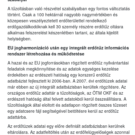
A tűzoltásban való részvétel szabályaiban egy fontos változtatás
történt. Csak a 100 hektárnál nagyobb nagymértékben és
közepesen veszélyeztetett erdőterülettel rendelkező
erdőgazdálkodóknak kell 30 személy részére erdőtűz oltásra
alkalmas felszerelést készenlétben tartani, az általa kijelölt
helyiségben.
EU jogharmonizáció után egy integrált erdőtűz információs
rendszer létrehozása és működtetése
A hazai és az EU jogforrásokban rögzített erdőtűz nyilvántartási
feladatok megkönnyítése és az adatok egységes kezelése
érdekében az erdészeti hatóság egy korszerű erdőtűz
adatbázist fejlesztett ki 2006-ban. A 2007. évi erdőtüzek adatai
már ebben az új integrált adatbázisban kerültek rögzítésre. Az
országos erdőtűz adattár a tűzoltóságok, az ÖTM OKF és az
erdészeti hatóság által felvett adatokból kerül összeállításra. A
tűzoltóságok által eloltott és adatlapon rögzített összes tűzeset
egy adatcsere fájl segítségével betöltésre kerül az erdőtűz
adattárba.
Az erdőtüzek adatai egy előre definiált adatbázisban kerülnek
eltárolásra. Az adatfeltöltés után az erdőfelügyelőségek azonnal