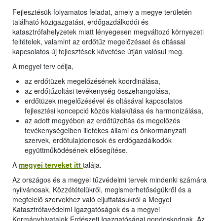
Fejlesztésük folyamatos feladat, amely a megye területén
található közigazgatási, erdőgazdálkodói és
katasztrófahelyzetek miatt lényegesen megváltozó környezeti
feltételek, valamint az erdőtűz megelőzéssel és oltással
kapcsolatos új fejlesztések követése útján valósul meg.
A megyei terv célja,
az erdőtüzek megelőzésének koordinálása,
az erdőtűzoltási tevékenység összehangolása,
erdőtüzek megelőzésével és oltásával kapcsolatos
fejlesztési koncepció közös kialakítása és harmonizálása,
az adott megyében az erdőtűzoltás és megelőzés
tevékenységeiben illetékes állami és önkormányzati
szervek, erdőtulajdonosok és erdőgazdálkodók
együttműködésének elősegítése.
A
megyei terveket itt
talája.
Az országos és a megyei tűzvédelmi tervek mindenki számára
nyilvánosak. Közzétételükről, megismerhetőségükről és a
megfelelő szervekhez való eljuttatásukról a Megyei
Katasztrófavédelmi Igazgatóságok és a megyei
Kormányhivatalok Erdészeti Igazgatóságai gondoskodnak. Az