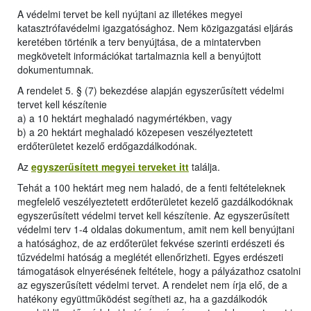
A védelmi tervet be kell nyújtani az illetékes megyei
katasztrófavédelmi igazgatósághoz. Nem közigazgatási eljárás
keretében történik a terv benyújtása, de a mintatervben
megkövetelt információkat tartalmaznia kell a benyújtott
dokumentumnak.
A rendelet 5. § (7) bekezdése alapján egyszerűsített védelmi
tervet kell készítenie
a) a 10 hektárt meghaladó nagymértékben, vagy
b) a 20 hektárt meghaladó közepesen veszélyeztetett
erdőterületet kezelő erdőgazdálkodónak.
Az
egyszerűsített megyei terveket itt
találja.
Tehát a 100 hektárt meg nem haladó, de a fenti feltételeknek
megfelelő veszélyeztetett erdőterületet kezelő gazdálkodóknak
egyszerűsített védelmi tervet kell készítenie. Az egyszerűsített
védelmi terv 1-4 oldalas dokumentum, amit nem kell benyújtani
a hatósághoz, de az erdőterület fekvése szerinti erdészeti és
tűzvédelmi hatóság a meglétét ellenőrizheti. Egyes erdészeti
támogatások elnyerésének feltétele, hogy a pályázathoz csatolni
az egyszerűsített védelmi tervet. A rendelet nem írja elő, de a
hatékony együttműködést segítheti az, ha a gazdálkodók