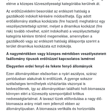
elérve a közepes tűzveszélyességi kategóriába kerülnek át.
Az erdőtűzvédelmi besorolást az erdészeti hatóság a
gazdálkodó indokolt kérésére módosíthatja. Egy adott
erdőállomány statikus kockázata (fire hazard) meghatároz egy
veszélyeztetettségi szintet, melyet a dinamikus kockázat (fire
risk) tovább növelhet, ezért indokolható a veszélyeztettségi
kategória kérésre történő megemelése, amennyiben a
gazdálkodó vagy az erdészeti hatóság álláspontja szerint a
terület dinamikus kockázata ezt indokolja.
A nagymértékben vagy közepes mértékben veszélyeztetett
faállomány típusok erdőtűzzel kapcsolatos ismérvei
Elegyetlen erdei fenyő és fekete fenyő állományok
Ezen állományokban elsősorban a nyári aszályos, száraz
periódusban alakulnak ki erdőtüzek. A gyenge sokszor
szélsőséges termőhelyek vízháztartás viszonyai is
kedvezőtlenek, így az állományokban található holt-biomassza
könnyen eléri a tűzveszély szempontjából kritikus
nedvességtartalmat. A tavaszi tüzek előfordulása a nagy élő-
biomassza arány miatt nem jellemző ebben az
állománytípusban. A biomassza vertikális és horizontális