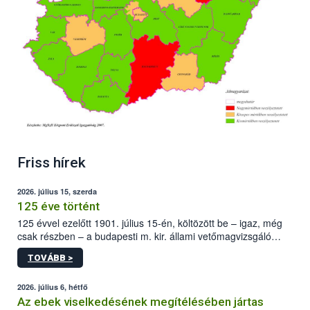
Friss hírek
2026. július 15, szerda
125 éve történt
125 évvel ezelőtt 1901. július 15-én, költözött be – igaz, még
csak részben – a budapesti m. kir. állami vetőmagvizsgáló
állomás a Kis Rókus utca 15. szám alatti, Czigler Győző által
TOVÁBB >
tervezett új épületébe.
2026. július 6, hétfő
Az ebek viselkedésének megítélésében jártas