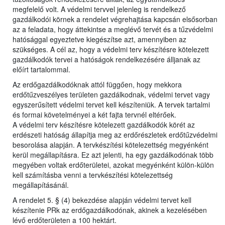
megfelelő volt. A védelmi tervvel jelenleg is rendelkező
gazdálkodói körnek a rendelet végrehajtása kapcsán elsősorban
az a feladata, hogy áttekintse a meglévő tervét és a tűzvédelmi
hatósággal egyeztetve kiegészítse azt, amennyiben az
szükséges. A cél az, hogy a védelmi terv készítésre kötelezett
gazdálkodók tervei a hatóságok rendelkezésére álljanak az
előírt tartalommal.
Az erdőgazdálkodóknak attól függően, hogy mekkora
erdőtűzveszélyes területen gazdálkodnak, védelmi tervet vagy
egyszerűsített védelmi tervet kell készíteniük. A tervek tartalmi
és formai követelményei a két fajta tervnél eltérőek.
A védelmi terv készítésre kötelezett gazdálkodók körét az
erdészeti hatóság állapítja meg az erdőrészletek erdőtűzvédelmi
besorolása alapján. A tervkészítési kötelezettség megyénként
kerül megállapításra. Ez azt jelenti, ha egy gazdálkodónak több
megyében voltak erdőterületei, azokat megyénként külön-külön
kell számításba venni a tervkészítési kötelezettség
megállapításánál.
A rendelet 5. § (4) bekezdése alapján védelmi tervet kell
készítenie PRk az erdőgazdálkodónak, akinek a kezelésében
lévő erdőterületen a 100 hektárt.