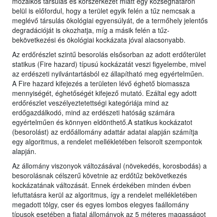
mozaikos társulás és korszerkezet miatt egy községhatáron
belül is előfordul, hogy a terület egyik felén a tűz nemcsak a
meglévő társulás ökológiai egyensúlyát, de a termőhely jelentős
degradációját is okozhatja, míg a másik felén a tűz-
bekövetkezési és ökológiai kockázata jóval alacsonyabb.
Az erdőrészlet szintű besorolás elsősorban az adott erdőterület
statikus (Fire hazard) típusú kockázatát veszi figyelembe, mivel
az erdészeti nyilvántartásból ez állapítható meg egyértelműen.
A Fire hazard kifejezés a területen lévő éghető biomassza
mennyiségét, éghetőségét kifejező mutató. Ezáltal egy adott
erdőrészlet veszélyeztetettségi kategóriája mind az
erdőgazdálkodó, mind az erdészeti hatóság számára
egyértelműen és könnyen eldönthető.A statikus kockázatot
(besorolást) az erdőállomány adattár adatai alapján számítja
egy algoritmus, a rendelet mellékletében felsorolt szempontok
alapján.
Az állomány viszonyok változásával (növekedés, korosbodás) a
besorolásnak célszerű követnie az erdőtűz bekövetkezés
kockázatának változását. Ennek érdekében minden évben
lefuttatásra kerül az algoritmus, így a rendelet mellékletében
megadott tölgy, cser és egyes lombos elegyes faállomány
típusok esetében a fiatal állományok az 5 méteres magasságot