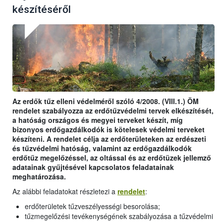
készítéséről
Az erdők tűz elleni védelméről szóló 4/2008. (VIII.1.) ÖM
rendelet szabályozza az erdőtűzvédelmi tervek elkészítését,
a hatóság országos és megyei terveket készít, míg
bizonyos erdőgazdálkodók is kötelesek védelmi terveket
készíteni. A rendelet célja az erdőterületeken az erdészeti
és tűzvédelmi hatóság, valamint az erdőgazdálkodók
erdőtűz megelőzéssel, az oltással és az erdőtüzek jellemző
adatainak gyűjtésével kapcsolatos feladatainak
meghatározása.
Az alábbi feladatokat részletezi a
rendelet
:
erdőterületek tűzveszélyességi besorolása;
tűzmegelőzési tevékenységének szabályozása a tűzvédelmi