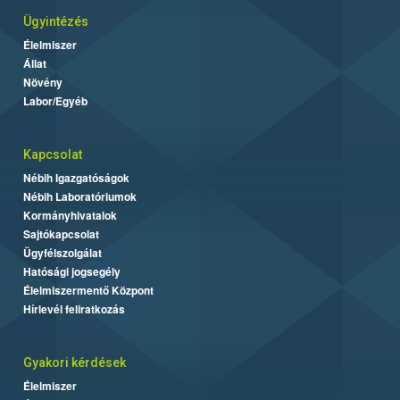
Ügyintézés
Élelmiszer
Állat
Növény
Labor/Egyéb
Kapcsolat
Nébih Igazgatóságok
Nébih Laboratóriumok
Kormányhivatalok
Sajtókapcsolat
Ügyfélszolgálat
Hatósági jogsegély
Élelmiszermentő Központ
Hírlevél feliratkozás
Gyakori kérdések
Élelmiszer