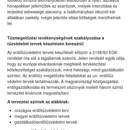
Idősebb lombos állományokban elsősorban a nyári, aszályos
hónapokban jellemzőek az avartüzek, melyek intenzitása és
terjedési sebessége alacsony, a faállományban okozott kár
általában csekély, mégis jelentős oltási költségek merülhetnek
fel.
Tűzmegelőzési tevékenységének szabályozása a
tűzvédelmi tervek készítésén keresztül
Az erdőtűzvédelmi tervek készítését először a 2158/92 EGK
rendelet írta elő a tagállamok számra. Jelen rendelet egyik célja,
hogy az európai elvárásoknak megfelelő tervkészítési
kötelezettséget szabályozzuk, mind hatósági, mind gazdálkodói
szinten. Az erdőtűz megelőzési feladatokat az un. erdőtűz
védelmi tervek tartalmazzák. A magyarországi közigazgatási,
erdőgazdálkodási és természeti viszonyok mellett három szintű
tervezést kívánunk megvalósítani.
A tervezési szintek az alábbiak:
országos erdőtűzvédelmi terv
megyei erdőtűzvédelmi tervek
gazdálkodóierdőtűzvédelmi tervek