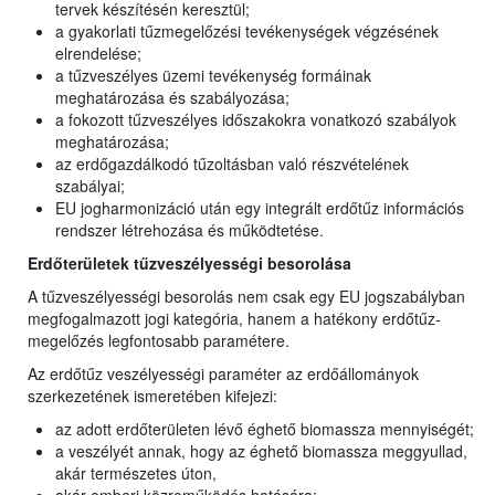
tervek készítésén keresztül;
a gyakorlati tűzmegelőzési tevékenységek végzésének
elrendelése;
a tűzveszélyes üzemi tevékenység formáinak
meghatározása és szabályozása;
a fokozott tűzveszélyes időszakokra vonatkozó szabályok
meghatározása;
az erdőgazdálkodó tűzoltásban való részvételének
szabályai;
EU jogharmonizáció után egy integrált erdőtűz információs
rendszer létrehozása és működtetése.
Erdőterületek tűzveszélyességi besorolása
A tűzveszélyességi besorolás nem csak egy EU jogszabályban
megfogalmazott jogi kategória, hanem a hatékony erdőtűz-
megelőzés legfontosabb paramétere.
Az erdőtűz veszélyességi paraméter az erdőállományok
szerkezetének ismeretében kifejezi:
az adott erdőterületen lévő éghető biomassza mennyiségét;
a veszélyét annak, hogy az éghető biomassza meggyullad,
akár természetes úton,