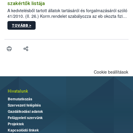
szakértők listája
A kedvtelésből tartott állatok tartásáról és forgalmazásáról szóló
41/2010. (II. 26.) Korm.rendelet szabályozza az eb okozta fizikai
sérülés, illetve ennek veszélye keletkezésekor felmerülő
TOVÁBB >
hatósági feladatokat, valamint a veszélyes eb tartását és annak
engedélyezését. Ezen eljárások során szükség esetén be kell
vonni az ebek viselkedésének megítélésében jártas szakértőt.
Cookie beállítások
Hivatalunk
Bemutatkozás
Szervezeti felépítés
Gazdálkodási adatok
Felügyeleti szervünk
Projektek
Kapcsolódó linkek