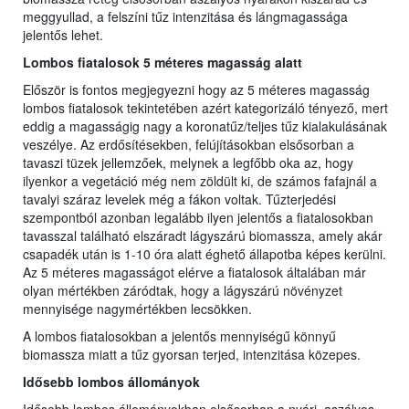
meggyullad, a felszíni tűz intenzitása és lángmagassága
jelentős lehet.
Lombos fiatalosok 5 méteres magasság alatt
Először is fontos megjegyezni hogy az 5 méteres magasság
lombos fiatalosok tekintetében azért kategorizáló tényező, mert
eddig a magasságig nagy a koronatűz/teljes tűz kialakulásának
veszélye. Az erdősítésekben, felújításokban elsősorban a
tavaszi tüzek jellemzőek, melynek a legfőbb oka az, hogy
ilyenkor a vegetáció még nem zöldült ki, de számos fafajnál a
tavalyi száraz levelek még a fákon voltak. Tűzterjedési
szempontból azonban legalább ilyen jelentős a fiatalosokban
tavasszal található elszáradt lágyszárú biomassza, amely akár
csapadék után is 1-10 óra alatt éghető állapotba képes kerülni.
Az 5 méteres magasságot elérve a fiatalosok általában már
olyan mértékben záródtak, hogy a lágyszárú növényzet
mennyisége nagymértékben lecsökken.
A lombos fiatalosokban a jelentős mennyiségű könnyű
biomassza miatt a tűz gyorsan terjed, intenzitása közepes.
Idősebb lombos állományok