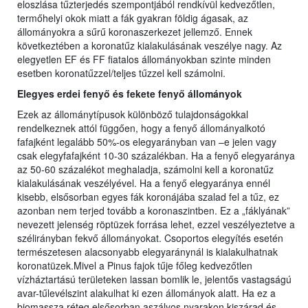
eloszlása tűzterjedés szempontjából rendkívül kedvezőtlen,
termőhelyi okok miatt a fák gyakran földig ágasak, az
állományokra a sűrű koronaszerkezet jellemző. Ennek
következtében a koronatűz kialakulásának veszélye nagy. Az
elegyetlen EF és FF fiatalos állományokban szinte minden
esetben koronatűzzel/teljes tűzzel kell számolni.
Elegyes erdei fenyő és fekete fenyő állományok
Ezek az állománytípusok különböző tulajdonságokkal
rendelkeznek attól függően, hogy a fenyő állományalkotó
fafajként legalább 50%-os elegyarányban van –e jelen vagy
csak elegyfafajként 10-30 százalékban. Ha a fenyő elegyaránya
az 50-60 százalékot meghaladja, számolni kell a koronatűz
kialakulásának veszélyével. Ha a fenyő elegyaránya ennél
kisebb, elsősorban egyes fák koronájába szalad fel a tűz, ez
azonban nem terjed tovább a koronaszintben. Ez a „fáklyának”
nevezett jelenség röptüzek forrása lehet, ezzel veszélyeztetve a
szélirányban fekvő állományokat. Csoportos elegyítés esetén
természetesen alacsonyabb elegyaránynál is kialakulhatnak
koronatüzek.Mivel a Pinus fajok tűje főleg kedvezőtlen
vízháztartású területeken lassan bomlik le, jelentős vastagságú
avar-tűlevélszint alakulhat ki ezen állományok alatt. Ha ez a
biomassza réteg elsősorban aszályos nyarakon kiszárad és