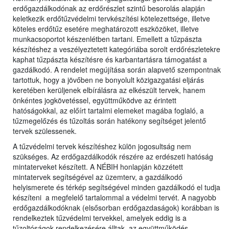
erdőgazdálkodónak az erdőrészlet szintű besorolás alapján
keletkezik erdőtűzvédelmi tervkészítési kötelezettsége, illetve
köteles erdőtűz esetére meghatározott eszközöket, illetve
munkacsoportot készenlétben tartani. Emellett a tűzpászta
készítéshez a veszélyeztetett kategóriába sorolt erdőrészletekre
kaphat tűzpászta készítésre és karbantartásra támogatást a
gazdálkodó. A rendelet megújítása során alapvető szempontnak
tartottuk, hogy a jövőben ne bonyolult közigazgatási eljárás
keretében kerüljenek elbírálásra az elkészült tervek, hanem
önkéntes jogkövetéssel, együttműködve az érintett
hatóságokkal, az előírt tartalmi elemeket magába foglaló, a
tűzmegelőzés és tűzoltás során hatékony segítséget jelentő
tervek szülessenek.
A tűzvédelmi tervek készítéshez külön jogosultság nem
szükséges. Az erdőgazdálkodók részére az erdészeti hatóság
mintaterveket készített. A NÉBIH honlapján közzétett
mintatervek segítségével az üzemterv, a gazdálkodó
helyismerete és térkép segítségével minden gazdálkodó el tudja
készíteni a megfelelő tartalommal a védelmi tervét. A nagyobb
erdőgazdálkodóknak (elsősorban erdőgazdaságok) korábban is
rendelkeztek tűzvédelmi tervekkel, amelyek eddig is a
tűzoltóságok rendelkezésére álltak, az együttműködés