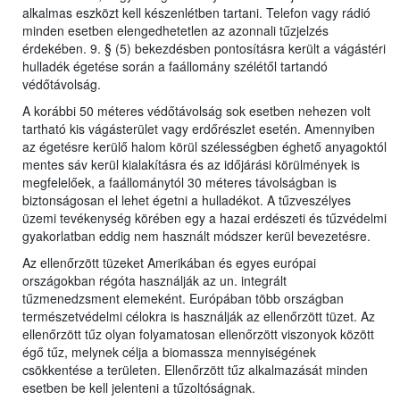
alkalmas eszközt kell készenlétben tartani. Telefon vagy rádió
minden esetben elengedhetetlen az azonnali tűzjelzés
érdekében. 9. § (5) bekezdésben pontosításra került a vágástéri
hulladék égetése során a faállomány szélétől tartandó
védőtávolság.
A korábbi 50 méteres védőtávolság sok esetben nehezen volt
tartható kis vágásterület vagy erdőrészlet esetén. Amennyiben
az égetésre kerülő halom körül szélességben éghető anyagoktól
mentes sáv kerül kialakításra és az időjárási körülmények is
megfelelőek, a faállománytól 30 méteres távolságban is
biztonságosan el lehet égetni a hulladékot. A tűzveszélyes
üzemi tevékenység körében egy a hazai erdészeti és tűzvédelmi
gyakorlatban eddig nem használt módszer kerül bevezetésre.
Az ellenőrzött tüzeket Amerikában és egyes európai
országokban régóta használják az un. integrált
tűzmenedzsment elemeként. Európában több országban
természetvédelmi célokra is használják az ellenőrzött tüzet. Az
ellenőrzött tűz olyan folyamatosan ellenőrzött viszonyok között
égő tűz, melynek célja a biomassza mennyiségének
csökkentése a területen. Ellenőrzött tűz alkalmazását minden
esetben be kell jelenteni a tűzoltóságnak.