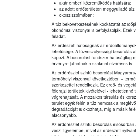
akár emberi közreműködés hatására;
az adott erdőterületen meggyulladó tűz
ökoszisztémában;
A tűz bekövetkezésének kockázatát az időjár
ökonómiai viszonyai is befolyásolják. Ezek v
feladat.
Az erdészeti hatóságnak az erdőállományo
lehetősége. A tűzveszélyességi besorolás al
képezi. A besorolási rendszer hatóságilag n
érvényre juthatnak a szakmai elvárások is.
Az erdőrészlet szintű besorolást Magyarorsz
termőhelyi viszonyai következtében – term
szerkezettel rendelkezik. Ez erdő- és veget
földrajzi területek kivételével - lehetetlenn
végrehajtását. A mozaikos társulás és korsz
terület egyik felén a tűz nemcsak a meglévő
degradációját is okozhatja, míg a másik fel
alacsonyabb.
Az erdőrészlet szintű besorolás elsősorban a
veszi figyelembe, mivel az erdészeti nyilvá