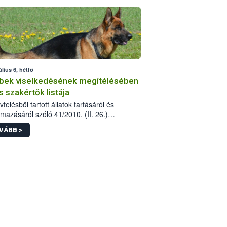
tébe.
úlius 6, hétfő
bek viselkedésének megítélésében
s szakértők listája
telésből tartott állatok tartásáról és
lmazásáról szóló 41/2010. (II. 26.)
rendelet szabályozza az eb okozta fizikai
VÁBB >
és, illetve ennek veszélye keletkezésekor
rülő hatósági feladatokat, valamint a
lyes eb tartását és annak engedélyezését.
eljárások során szükség esetén be kell
 az ebek viselkedésének megítélésében
 szakértőt.