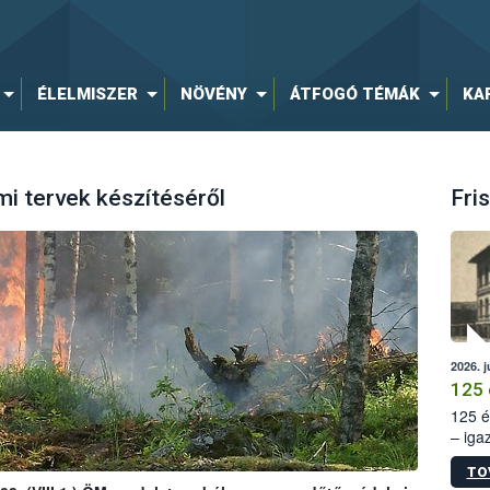
ÉLELMISZER
NÖVÉNY
ÁTFOGÓ TÉMÁK
KA
i tervek készítéséről
Fris
2026. j
125 
125 é
– iga
állam
TO
15. sz