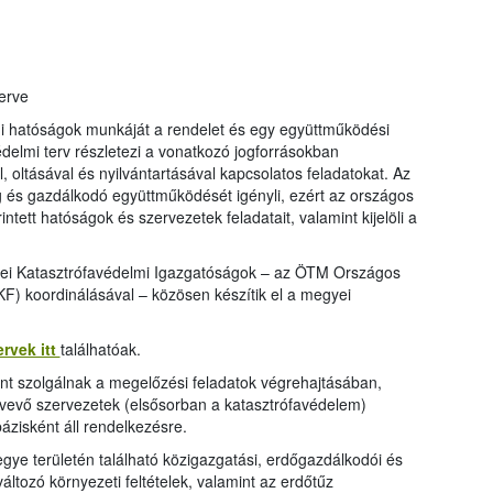
erve
mi hatóságok munkáját a rendelet és egy együttműködési
delmi terv részletezi a vonatkozó jogforrásokban
oltásával és nyilvántartásával kapcsolatos feladatokat. Az
 és gazdálkodó együttműködését igényli, ezért az országos
intett hatóságok és szervezetek feladatait, valamint kijelöli a
ei Katasztrófavédelmi Igazgatóságok – az ÖTM Országos
) koordinálásával – közösen készítik el a megyei
rvek itt
találhatóak.
nt szolgálnak a megelőzési feladatok végrehajtásában,
tvevő szervezetek (elsősorban a katasztrófavédelem)
ázisként áll rendelkezésre.
gye területén található közigazgatási, erdőgazdálkodói és
ltozó környezeti feltételek, valamint az erdőtűz