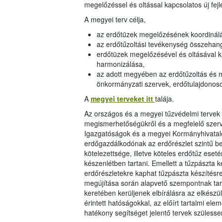
megelőzéssel és oltással kapcsolatos új fej
A megyei terv célja,
az erdőtüzek megelőzésének koordinál
az erdőtűzoltási tevékenység összehan
erdőtüzek megelőzésével és oltásával ka
harmonizálása,
az adott megyében az erdőtűzoltás és m
önkormányzati szervek, erdőtulajdonos
A
megyei terveket itt
talája.
Az országos és a megyei tűzvédelmi tervek 
megismerhetőségükről és a megfelelő szerve
Igazgatóságok és a megyei Kormányhivatal
erdőgazdálkodónak az erdőrészlet szintű bes
kötelezettsége, illetve köteles erdőtűz ese
készenlétben tartani. Emellett a tűzpászta k
erdőrészletekre kaphat tűzpászta készítésr
megújítása során alapvető szempontnak tart
keretében kerüljenek elbírálásra az elkész
érintett hatóságokkal, az előírt tartalmi el
hatékony segítséget jelentő tervek szülesse