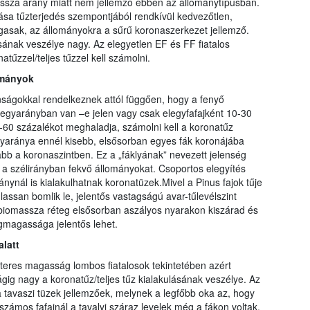
assza arány miatt nem jellemző ebben az állománytípusban.
zlása tűzterjedés szempontjából rendkívül kedvezőtlen,
ágasak, az állományokra a sűrű koronaszerkezet jellemző.
ának veszélye nagy. Az elegyetlen EF és FF fiatalos
űzzel/teljes tűzzel kell számolni.
ományok
ságokkal rendelkeznek attól függően, hogy a fenyő
legyarányban van –e jelen vagy csak elegyfafajként 10-30
60 százalékot meghaladja, számolni kell a koronatűz
gyaránya ennél kisebb, elsősorban egyes fák koronájába
ább a koronaszintben. Ez a „fáklyának” nevezett jelenség
e a szélirányban fekvő állományokat. Csoportos elegyítés
ynál is kialakulhatnak koronatüzek.Mivel a Pinus fajok tűje
lassan bomlik le, jelentős vastagságú avar-tűlevélszint
a biomassza réteg elsősorban aszályos nyarakon kiszárad és
ngmagassága jelentős lehet.
latt
teres magasság lombos fiatalosok tekintetében azért
ig nagy a koronatűz/teljes tűz kialakulásának veszélye. Az
 tavaszi tüzek jellemzőek, melynek a legfőbb oka az, hogy
számos fafajnál a tavalyi száraz levelek még a fákon voltak.