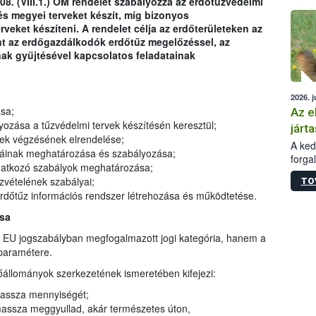
08. (VIII.1.) ÖM rendelet szabályozza az erdőtűzvédelmi
épüle
és megyei terveket készít, míg bizonyos
veket készíteni. A rendelet célja az erdőterületeken az
nt az erdőgazdálkodók erdőtűz megelőzéssel, az
nak gyűjtésével kapcsolatos feladatainak
2026. j
sa;
Az e
zása a tűzvédelmi tervek készítésén keresztül;
járta
gek végzésének elrendelése;
A kedv
máinak meghatározása és szabályozása;
forga
onatkozó szabályok meghatározása;
Korm.
zvételének szabályai;
TO
sérül
erdőtűz információs rendszer létrehozása és működtetése.
felme
veszé
ása
Ezen 
 EU jogszabályban megfogalmazott jogi kategória, hanem a
vonni
paramétere.
jártas
őállományok szerkezetének ismeretében kifejezi:
massza mennyiségét;
massza meggyullad, akár természetes úton,