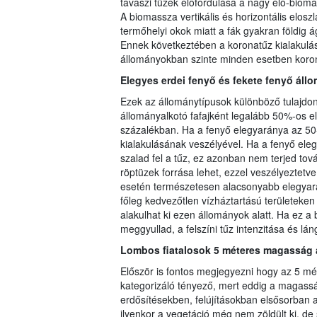
tavaszi tüzek előfordulása a nagy élő-biom
A biomassza vertikális és horizontális elos
termőhelyi okok miatt a fák gyakran földig 
Ennek következtében a koronatűz kialakulás
állományokban szinte minden esetben koronat
Elegyes erdei fenyő és fekete fenyő áll
Ezek az állománytípusok különböző tulajdon
állományalkotó fafajként legalább 50%-os e
százalékban. Ha a fenyő elegyaránya az 50-
kialakulásának veszélyével. Ha a fenyő ele
szalad fel a tűz, ez azonban nem terjed tov
röptüzek forrása lehet, ezzel veszélyeztetv
esetén természetesen alacsonyabb elegyarán
főleg kedvezőtlen vízháztartású területeken 
alakulhat ki ezen állományok alatt. Ha ez 
meggyullad, a felszíni tűz intenzitása és lá
Lombos fiatalosok 5 méteres magasság a
Először is fontos megjegyezni hogy az 5 mé
kategorizáló tényező, mert eddig a magasság
erdősítésekben, felújításokban elsősorban a
ilyenkor a vegetáció még nem zöldült ki, de 