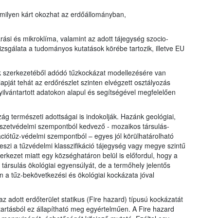
 milyen kárt okozhat az erdőállományban,
ási és mikroklíma, valamint az adott tájegység szocio-
izsgálata a tudományos kutatások körébe tartozik, illetve EU
k szerkezetéből adódó tűzkockázat modellezésére van
apját tehát az erdőrészlet szinten elvégzett osztályozás
yilvántartott adatokon alapul és segítségével megfelelően
ág természeti adottságai is indokolják. Hazánk geológiai,
észetvédelmi szempontból kedvező - mozaikos társulás-
ációtűz-védelmi szempontból – egyes jól körülhatárolható
é teszi a tűzvédelmi klasszifikáció tájegység vagy megye szintű
erkezet miatt egy községhatáron belül is előfordul, hogy a
 társulás ökológiai egyensúlyát, de a termőhely jelentős
én a tűz-bekövetkezési és ökológiai kockázata jóval
z adott erdőterület statikus (Fire hazard) típusú kockázatát
ntartásból ez állapítható meg egyértelműen. A Fire hazard