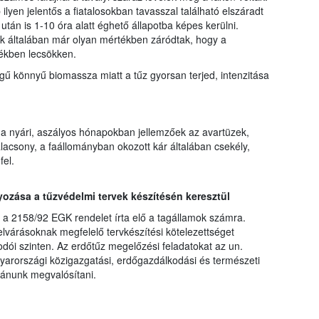
lyen jelentős a fiatalosokban tavasszal található elszáradt
án is 1-10 óra alatt éghető állapotba képes kerülni.
k általában már olyan mértékben záródtak, hogy a
ékben lecsökken.
gű könnyű biomassza miatt a tűz gyorsan terjed, intenzitása
 nyári, aszályos hónapokban jellemzőek az avartüzek,
lacsony, a faállományban okozott kár általában csekély,
fel.
zása a tűzvédelmi tervek készítésén keresztül
r a 2158/92 EGK rendelet írta elő a tagállamok számra.
elvárásoknak megfelelő tervkészítési kötelezettséget
dói szinten. Az erdőtűz megelőzési feladatokat az un.
yarországi közigazgatási, erdőgazdálkodási és természeti
vánunk megvalósítani.