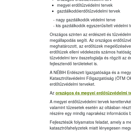
megyei erdőtűzvédelmi tervek
gazdálkodóierdőtűzvédelmi tervek
- nagy gazdálkodók védelmi terve
- kis gazdálkodók egyszerűsített védelmi t
Országos szinten az erdészeti és tűzvédel
megállapodás segíti. Az országos erdőtűzvé
meghatározott, az erdőtüzek megelőzésével, 
erdőtüzek elleni védekezés számos hatóság
tűzvédelmi terv összefoglalja és rögzíti az ér
fejlesztendő területeket is.
A NÉBIH Erdészeti Igazgatósága és a megy
Katasztrófavédelmi Főigazgatóság (ÖTM OKF
erdőtűzvédelmi terveket.
Az
országos és megyei erdőtűzvédelmi te
A megyei erdőtűzvédelmi tervek kerettervké
valamint tűzesetek esetén az oltásban rész
részére egy mindig naprakész információs b
Fejlesztésük folyamatos feladat, amely a me
katasztrófahelyzetek miatt lényegesen megvá