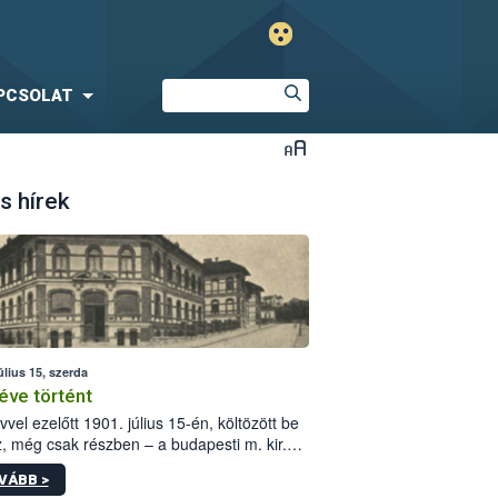
PCSOLAT
s hírek
úlius 15, szerda
éve történt
vvel ezelőtt 1901. július 15-én, költözött be
z, még csak részben – a budapesti m. kir.
i vetőmagvizsgáló állomás a Kis Rókus utca
VÁBB >
ám alatti, Czigler Győző által tervezett új