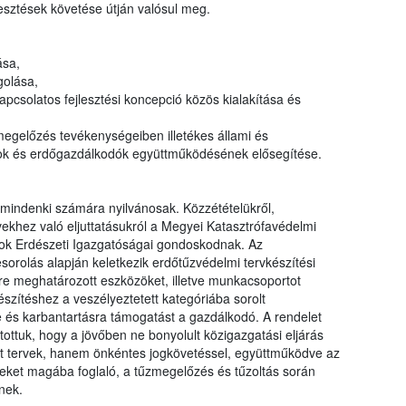
lesztések követése útján valósul meg.
ása,
golása,
pcsolatos fejlesztési koncepció közös kialakítása és
egelőzés tevékenységeiben illetékes állami és
ok és erdőgazdálkodók együttműködésének elősegítése.
mindenki számára nyilvánosak. Közzétételükről,
khez való eljuttatásukról a Megyei Katasztrófavédelmi
ok Erdészeti Igazgatóságai gondoskodnak. Az
orolás alapján keletkezik erdőtűzvédelmi tervkészítési
tére meghatározott eszközöket, illetve munkacsoportot
észítéshez a veszélyeztetett kategóriába sorolt
e és karbantartásra támogatást a gazdálkodó. A rendelet
ottuk, hogy a jövőben ne bonyolult közigazgatási eljárás
ült tervek, hanem önkéntes jogkövetéssel, együttműködve az
emeket magába foglaló, a tűzmegelőzés és tűzoltás során
nek.