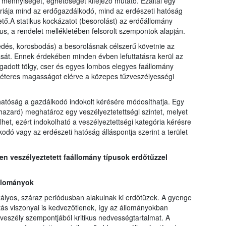
 mennyiségét, éghetőségét kifejező mutató. Ezáltal egy
óriája mind az erdőgazdálkodó, mind az erdészeti hatóság
ő.A statikus kockázatot (besorolást) az erdőállomány
us, a rendelet mellékletében felsorolt szempontok alapján.
edés, korosbodás) a besorolásnak célszerű követnie az
sát. Ennek érdekében minden évben lefuttatásra kerül az
egadott tölgy, cser és egyes lombos elegyes faállomány
méteres magasságot elérve a közepes tűzveszélyességi
hatóság a gazdálkodó indokolt kérésére módosíthatja. Egy
 hazard) meghatároz egy veszélyeztetettségi szintet, melyet
lhet, ezért indokolható a veszélyeztettségi kategória kérésre
ó vagy az erdészeti hatóság álláspontja szerint a terület
 veszélyeztetett faállomány típusok erdőtűzzel
állományok
ályos, száraz periódusban alakulnak ki erdőtüzek. A gyenge
ás viszonyai is kedvezőtlenek, így az állományokban
zveszély szempontjából kritikus nedvességtartalmat. A