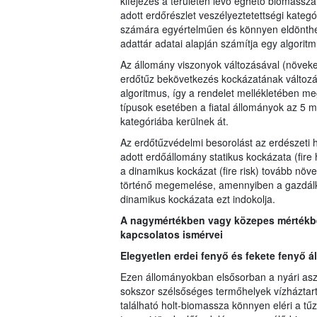
kifejezés a területen lévő éghető biomassza
adott erdőrészlet veszélyeztetettségi kateg
számára egyértelműen és könnyen eldönthet
adattár adatai alapján számítja egy algoritm
Az állomány viszonyok változásával (növek
erdőtűz bekövetkezés kockázatának változá
algoritmus, így a rendelet mellékletében m
típusok esetében a fiatal állományok az 5 
kategóriába kerülnek át.
Az erdőtűzvédelmi besorolást az erdészeti 
adott erdőállomány statikus kockázata (fire
a dinamikus kockázat (fire risk) tovább növe
történő megemelése, amennyiben a gazdálkod
dinamikus kockázata ezt indokolja.
A nagymértékben vagy közepes mértékben
kapcsolatos ismérvei
Elegyetlen erdei fenyő és fekete fenyő 
Ezen állományokban elsősorban a nyári asz
sokszor szélsőséges termőhelyek vízháztart
található holt-biomassza könnyen eléri a tű