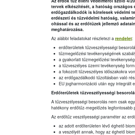
Az erdők tűz elleni védelméről szóló 4/20
tervek elkészítését, a hatóság országos 
erdőgazdálkodók is kötelesek védelmi ter
erdészeti és tűzvédelmi hatóság, valami
oltással és az erdőtüzek jellemző adatai
meghatározása.
Az alábbi feladatokat részletezi a
rendelet
:
erdőterületek tűzveszélyességi besorolá
tűzmegelőzési tevékenységének szabályo
a gyakorlati tűzmegelőzési tevékenysé
a tűzveszélyes üzemi tevékenység for
a fokozott tűzveszélyes időszakokra v
az erdőgazdálkodó tűzoltásban való rés
EU jogharmonizáció után egy integrált 
Erdőterületek tűzveszélyességi besorol
A tűzveszélyességi besorolás nem csak egy
hatékony erdőtűz-megelőzés legfontosabb 
Az erdőtűz veszélyességi paraméter az erd
az adott erdőterületen lévő éghető bio
a veszélyét annak, hogy az éghető bio