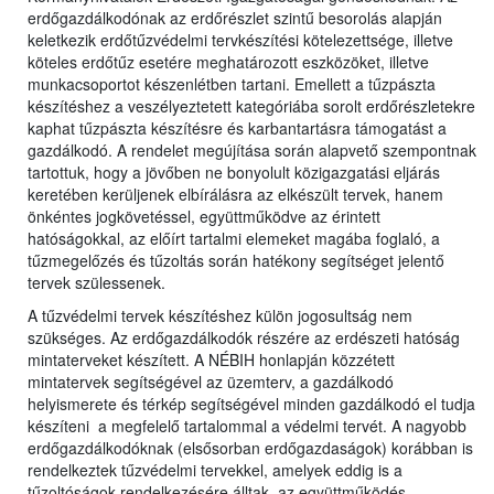
erdőgazdálkodónak az erdőrészlet szintű besorolás alapján
keletkezik erdőtűzvédelmi tervkészítési kötelezettsége, illetve
köteles erdőtűz esetére meghatározott eszközöket, illetve
munkacsoportot készenlétben tartani. Emellett a tűzpászta
készítéshez a veszélyeztetett kategóriába sorolt erdőrészletekre
kaphat tűzpászta készítésre és karbantartásra támogatást a
gazdálkodó. A rendelet megújítása során alapvető szempontnak
tartottuk, hogy a jövőben ne bonyolult közigazgatási eljárás
keretében kerüljenek elbírálásra az elkészült tervek, hanem
önkéntes jogkövetéssel, együttműködve az érintett
hatóságokkal, az előírt tartalmi elemeket magába foglaló, a
tűzmegelőzés és tűzoltás során hatékony segítséget jelentő
tervek szülessenek.
A tűzvédelmi tervek készítéshez külön jogosultság nem
szükséges. Az erdőgazdálkodók részére az erdészeti hatóság
mintaterveket készített. A NÉBIH honlapján közzétett
mintatervek segítségével az üzemterv, a gazdálkodó
helyismerete és térkép segítségével minden gazdálkodó el tudja
készíteni a megfelelő tartalommal a védelmi tervét. A nagyobb
erdőgazdálkodóknak (elsősorban erdőgazdaságok) korábban is
rendelkeztek tűzvédelmi tervekkel, amelyek eddig is a
tűzoltóságok rendelkezésére álltak, az együttműködés