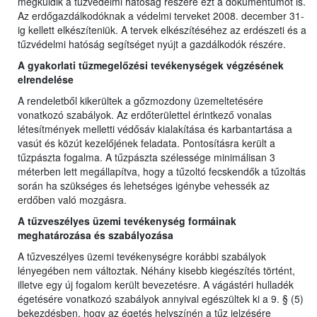
megküldik a tűzvédelmi hatóság részére ezt a dokumentumot is.
Az erdőgazdálkodóknak a védelmi terveket 2008. december 31-
ig kellett elkészíteniük. A tervek elkészítéséhez az erdészeti és a
tűzvédelmi hatóság segítséget nyújt a gazdálkodók részére.
A gyakorlati tűzmegelőzési tevékenységek végzésének
elrendelése
A rendeletből kikerültek a gőzmozdony üzemeltetésére
vonatkozó szabályok. Az erdőterülettel érintkező vonalas
létesítmények melletti védősáv kialakítása és karbantartása a
vasút és közút kezelőjének feladata. Pontosításra került a
tűzpászta fogalma. A tűzpászta szélessége minimálisan 3
méterben lett megállapítva, hogy a tűzoltó fecskendők a tűzoltás
során ha szükséges és lehetséges igénybe vehessék az
erdőben való mozgásra.
A tűzveszélyes üzemi tevékenység formáinak
meghatározása és szabályozása
A tűzveszélyes üzemi tevékenységre korábbi szabályok
lényegében nem változtak. Néhány kisebb kiegészítés történt,
illetve egy új fogalom került bevezetésre. A vágástéri hulladék
égetésére vonatkozó szabályok annyival egészültek ki a 9. § (5)
bekezdésben, hogy az égetés helyszínén a tűz jelzésére