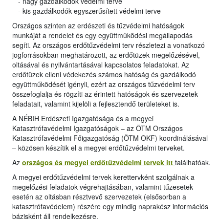
- nagy gazdálkodók védelmi terve
- kis gazdálkodók egyszerűsített védelmi terve
Országos szinten az erdészeti és tűzvédelmi hatóságok
munkáját a rendelet és egy együttműködési megállapodás
segíti. Az országos erdőtűzvédelmi terv részletezi a vonatkozó
jogforrásokban meghatározott, az erdőtüzek megelőzésével,
oltásával és nyilvántartásával kapcsolatos feladatokat. Az
erdőtüzek elleni védekezés számos hatóság és gazdálkodó
együttműködését igényli, ezért az országos tűzvédelmi terv
összefoglalja és rögzíti az érintett hatóságok és szervezetek
feladatait, valamint kijelöli a fejlesztendő területeket is.
A NÉBIH Erdészeti Igazgatósága és a megyei
Katasztrófavédelmi Igazgatóságok – az ÖTM Országos
Katasztrófavédelmi Főigazgatóság (ÖTM OKF) koordinálásával
– közösen készítik el a megyei erdőtűzvédelmi terveket.
Az
országos és megyei erdőtűzvédelmi tervek itt
találhatóak.
A megyei erdőtűzvédelmi tervek kerettervként szolgálnak a
megelőzési feladatok végrehajtásában, valamint tűzesetek
esetén az oltásban résztvevő szervezetek (elsősorban a
katasztrófavédelem) részére egy mindig naprakész információs
bázisként áll rendelkezésre.