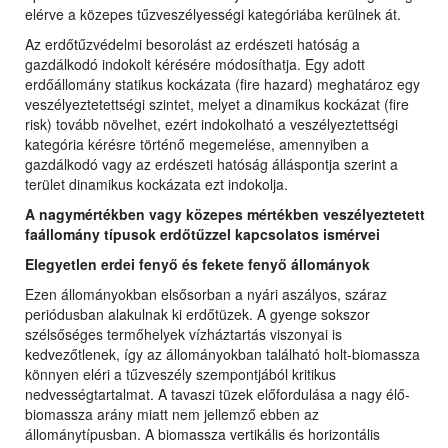
elérve a közepes tűzveszélyességi kategóriába kerülnek át.
Az erdőtűzvédelmi besorolást az erdészeti hatóság a
gazdálkodó indokolt kérésére módosíthatja. Egy adott
erdőállomány statikus kockázata (fire hazard) meghatároz egy
veszélyeztetettségi szintet, melyet a dinamikus kockázat (fire
risk) tovább növelhet, ezért indokolható a veszélyeztettségi
kategória kérésre történő megemelése, amennyiben a
gazdálkodó vagy az erdészeti hatóság álláspontja szerint a
terület dinamikus kockázata ezt indokolja.
A nagymértékben vagy közepes mértékben veszélyeztetett
faállomány típusok erdőtűzzel kapcsolatos ismérvei
Elegyetlen erdei fenyő és fekete fenyő állományok
Ezen állományokban elsősorban a nyári aszályos, száraz
periódusban alakulnak ki erdőtüzek. A gyenge sokszor
szélsőséges termőhelyek vízháztartás viszonyai is
kedvezőtlenek, így az állományokban található holt-biomassza
könnyen eléri a tűzveszély szempontjából kritikus
nedvességtartalmat. A tavaszi tüzek előfordulása a nagy élő-
biomassza arány miatt nem jellemző ebben az
állománytípusban. A biomassza vertikális és horizontális