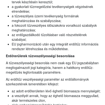
tervek készítésén keresztül;
a gyakorlati tűzmegelőzési tevékenységek végzésének
elrendelése;
a tűzveszélyes üzemi tevékenység formáinak
meghatározása és szabályozása;
a fokozott tűzveszélyes időszakokra vonatkozó szabályok
meghatározása;
az erdőgazdálkodó tűzoltásban való részvételének
szabályai;
EU jogharmonizáció után egy integrált erdőtűz információs
rendszer létrehozása és működtetése.
Erdőterületek tűzveszélyességi besorolása
A tűzveszélyességi besorolás nem csak egy EU jogszabályban
megfogalmazott jogi kategória, hanem a hatékony erdőtűz-
megelőzés legfontosabb paramétere.
Az erdőtűz veszélyességi paraméter az erdőállományok
szerkezetének ismeretében kifejezi:
az adott erdőterületen lévő éghető biomassza mennyiségét;
a veszélyét annak, hogy az éghető biomassza meggyullad,
akár természetes úton,