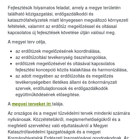
Fejlesztésük folyamatos feladat, amely a megye területén
található közigazgatási, erdőgazdálkodói és
katasztrófahelyzetek miatt lényegesen megváltozó környezeti
feltételek, valamint az erdőtűz megelőzéssel és oltással
kapcsolatos új fejlesztések követése útján valósul meg.
A megyei terv célja,
az erdőtüzek megelőzésének koordinálása,
az erdőtűzoltási tevékenység összehangolása,
erdőtüzek megelőzésével és oltásával kapcsolatos
fejlesztési koncepció közös kialakítása és harmonizálása,
az adott megyében az erdőtűzoltás és megelőzés
tevékenységeiben illetékes állami és önkormányzati
szervek, erdőtulajdonosok és erdőgazdálkodók
együttműködésének elősegítése.
A
megyei terveket itt
talája.
Az országos és a megyei tűzvédelmi tervek mindenki számára
nyilvánosak. Közzétételükről, megismerhetőségükről és a
megfelelő szervekhez való eljuttatásukról a Megyei
Katasztrófavédelmi Igazgatóságok és a megyei
Kormányhivatalok Erdészeti Igazgatóságai gondoskodnak. Az