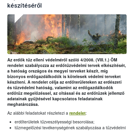
készítéséről
Az erdők tűz elleni védelméről szóló 4/2008. (VIII.1.) ÖM
rendelet szabályozza az erdőtűzvédelmi tervek elkészítését,
a hatóság országos és megyei terveket készít, míg
bizonyos erdőgazdálkodók is kötelesek védelmi terveket
készíteni. A rendelet célja az erdőterületeken az erdészeti
és tűzvédelmi hatóság, valamint az erdőgazdálkodók
erdőtűz megelőzéssel, az oltással és az erdőtüzek jellemző
adatainak gyűjtésével kapcsolatos feladatainak
meghatározása.
Az alábbi feladatokat részletezi a
rendelet
:
erdőterületek tűzveszélyességi besorolása;
tűzmegelőzési tevékenységének szabályozása a tűzvédelmi