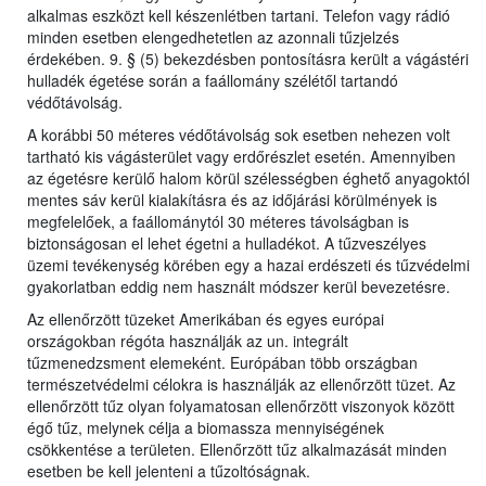
alkalmas eszközt kell készenlétben tartani. Telefon vagy rádió
minden esetben elengedhetetlen az azonnali tűzjelzés
érdekében. 9. § (5) bekezdésben pontosításra került a vágástéri
hulladék égetése során a faállomány szélétől tartandó
védőtávolság.
A korábbi 50 méteres védőtávolság sok esetben nehezen volt
tartható kis vágásterület vagy erdőrészlet esetén. Amennyiben
az égetésre kerülő halom körül szélességben éghető anyagoktól
mentes sáv kerül kialakításra és az időjárási körülmények is
megfelelőek, a faállománytól 30 méteres távolságban is
biztonságosan el lehet égetni a hulladékot. A tűzveszélyes
üzemi tevékenység körében egy a hazai erdészeti és tűzvédelmi
gyakorlatban eddig nem használt módszer kerül bevezetésre.
Az ellenőrzött tüzeket Amerikában és egyes európai
országokban régóta használják az un. integrált
tűzmenedzsment elemeként. Európában több országban
természetvédelmi célokra is használják az ellenőrzött tüzet. Az
ellenőrzött tűz olyan folyamatosan ellenőrzött viszonyok között
égő tűz, melynek célja a biomassza mennyiségének
csökkentése a területen. Ellenőrzött tűz alkalmazását minden
esetben be kell jelenteni a tűzoltóságnak.