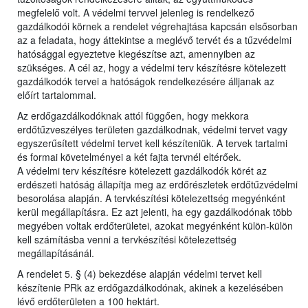
megfelelő volt. A védelmi tervvel jelenleg is rendelkező
gazdálkodói körnek a rendelet végrehajtása kapcsán elsősorban
az a feladata, hogy áttekintse a meglévő tervét és a tűzvédelmi
hatósággal egyeztetve kiegészítse azt, amennyiben az
szükséges. A cél az, hogy a védelmi terv készítésre kötelezett
gazdálkodók tervei a hatóságok rendelkezésére álljanak az
előírt tartalommal.
Az erdőgazdálkodóknak attól függően, hogy mekkora
erdőtűzveszélyes területen gazdálkodnak, védelmi tervet vagy
egyszerűsített védelmi tervet kell készíteniük. A tervek tartalmi
és formai követelményei a két fajta tervnél eltérőek.
A védelmi terv készítésre kötelezett gazdálkodók körét az
erdészeti hatóság állapítja meg az erdőrészletek erdőtűzvédelmi
besorolása alapján. A tervkészítési kötelezettség megyénként
kerül megállapításra. Ez azt jelenti, ha egy gazdálkodónak több
megyében voltak erdőterületei, azokat megyénként külön-külön
kell számításba venni a tervkészítési kötelezettség
megállapításánál.
A rendelet 5. § (4) bekezdése alapján védelmi tervet kell
készítenie PRk az erdőgazdálkodónak, akinek a kezelésében
lévő erdőterületen a 100 hektárt.