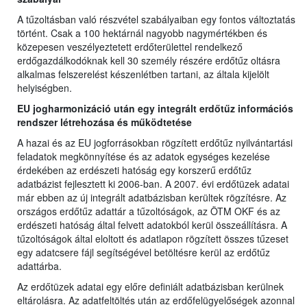
A tűzoltásban való részvétel szabályaiban egy fontos változtatás
történt. Csak a 100 hektárnál nagyobb nagymértékben és
közepesen veszélyeztetett erdőterülettel rendelkező
erdőgazdálkodóknak kell 30 személy részére erdőtűz oltásra
alkalmas felszerelést készenlétben tartani, az általa kijelölt
helyiségben.
EU jogharmonizáció után egy integrált erdőtűz információs
rendszer létrehozása és működtetése
A hazai és az EU jogforrásokban rögzített erdőtűz nyilvántartási
feladatok megkönnyítése és az adatok egységes kezelése
érdekében az erdészeti hatóság egy korszerű erdőtűz
adatbázist fejlesztett ki 2006-ban. A 2007. évi erdőtüzek adatai
már ebben az új integrált adatbázisban kerültek rögzítésre. Az
országos erdőtűz adattár a tűzoltóságok, az ÖTM OKF és az
erdészeti hatóság által felvett adatokból kerül összeállításra. A
tűzoltóságok által eloltott és adatlapon rögzített összes tűzeset
egy adatcsere fájl segítségével betöltésre kerül az erdőtűz
adattárba.
Az erdőtüzek adatai egy előre definiált adatbázisban kerülnek
eltárolásra. Az adatfeltöltés után az erdőfelügyelőségek azonnal