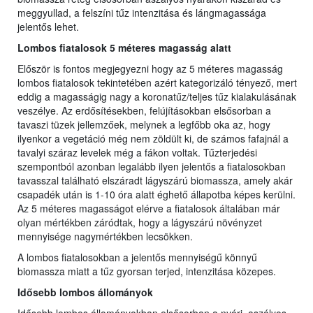
meggyullad, a felszíni tűz intenzitása és lángmagassága
jelentős lehet.
Lombos fiatalosok 5 méteres magasság alatt
Először is fontos megjegyezni hogy az 5 méteres magasság
lombos fiatalosok tekintetében azért kategorizáló tényező, mert
eddig a magasságig nagy a koronatűz/teljes tűz kialakulásának
veszélye. Az erdősítésekben, felújításokban elsősorban a
tavaszi tüzek jellemzőek, melynek a legfőbb oka az, hogy
ilyenkor a vegetáció még nem zöldült ki, de számos fafajnál a
tavalyi száraz levelek még a fákon voltak. Tűzterjedési
szempontból azonban legalább ilyen jelentős a fiatalosokban
tavasszal található elszáradt lágyszárú biomassza, amely akár
csapadék után is 1-10 óra alatt éghető állapotba képes kerülni.
Az 5 méteres magasságot elérve a fiatalosok általában már
olyan mértékben záródtak, hogy a lágyszárú növényzet
mennyisége nagymértékben lecsökken.
A lombos fiatalosokban a jelentős mennyiségű könnyű
biomassza miatt a tűz gyorsan terjed, intenzitása közepes.
Idősebb lombos állományok