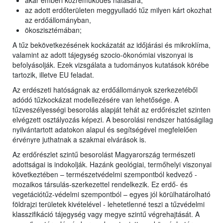
akár emberi közreműködés hatására;
az adott erdőterületen meggyulladó tűz milyen kárt okozhat
az erdőállományban,
ökoszisztémában;
A tűz bekövetkezésének kockázatát az időjárási és mikroklíma,
valamint az adott tájegység szocio-ökonómiai viszonyai is
befolyásolják. Ezek vizsgálata a tudományos kutatások körébe
tartozik, illetve EU feladat.
Az erdészeti hatóságnak az erdőállományok szerkezetéből
adódó tűzkockázat modellezésére van lehetősége. A
tűzveszélyességi besorolás alapját tehát az erdőrészlet szinten
elvégzett osztályozás képezi. A besorolási rendszer hatóságilag
nyilvántartott adatokon alapul és segítségével megfelelően
érvényre juthatnak a szakmai elvárások is.
Az erdőrészlet szintű besorolást Magyarország természeti
adottságai is indokolják. Hazánk geológiai, termőhelyi viszonyai
következtében – természetvédelmi szempontból kedvező -
mozaikos társulás-szerkezettel rendelkezik. Ez erdő- és
vegetációtűz-védelmi szempontból – egyes jól körülhatárolható
földrajzi területek kivételével - lehetetlenné teszi a tűzvédelmi
klasszifikáció tájegység vagy megye szintű végrehajtását. A