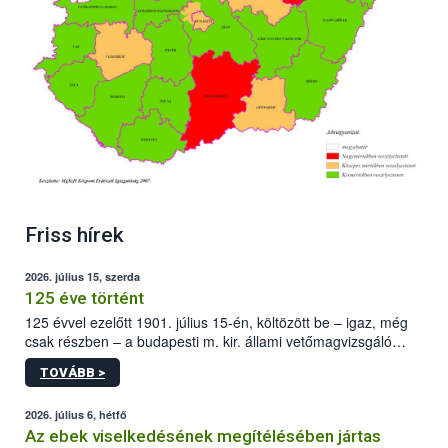
Friss hírek
2026. július 15, szerda
125 éve történt
125 évvel ezelőtt 1901. július 15-én, költözött be – igaz, még
csak részben – a budapesti m. kir. állami vetőmagvizsgáló
állomás a Kis Rókus utca 15. szám alatti, Czigler Győző által
TOVÁBB >
tervezett új épületébe.
2026. július 6, hétfő
Az ebek viselkedésének megítélésében jártas