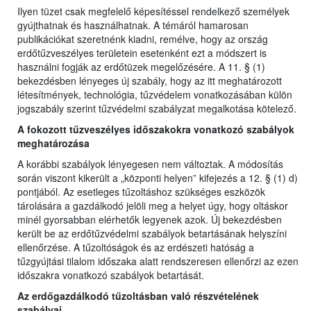
Ilyen tüzet csak megfelelő képesítéssel rendelkező személyek
gyújthatnak és használhatnak. A témáról hamarosan
publikációkat szeretnénk kiadni, remélve, hogy az ország
erdőtűzveszélyes területein esetenként ezt a módszert is
használni fogják az erdőtüzek megelőzésére. A 11. § (1)
bekezdésben lényeges új szabály, hogy az itt meghatározott
létesítmények, technológia, tűzvédelem vonatkozásában külön
jogszabály szerint tűzvédelmi szabályzat megalkotása kötelező.
A fokozott tűzveszélyes időszakokra vonatkozó szabályok
meghatározása
A korábbi szabályok lényegesen nem változtak. A módosítás
során viszont kikerült a „központi helyen” kifejezés a 12. § (1) d)
pontjából. Az esetleges tűzoltáshoz szükséges eszközök
tárolására a gazdálkodó jelöli meg a helyet úgy, hogy oltáskor
minél gyorsabban elérhetők legyenek azok. Új bekezdésben
került be az erdőtűzvédelmi szabályok betartásának helyszíni
ellenőrzése. A tűzoltóságok és az erdészeti hatóság a
tűzgyújtási tilalom időszaka alatt rendszeresen ellenőrzi az ezen
időszakra vonatkozó szabályok betartását.
Az erdőgazdálkodó tűzoltásban való részvételének
szabályai