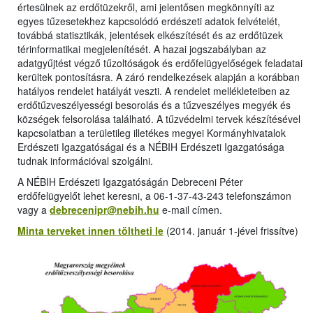
értesülnek az erdőtüzekről, ami jelentősen megkönnyíti az
egyes tűzesetekhez kapcsolódó erdészeti adatok felvételét,
továbbá statisztikák, jelentések elkészítését és az erdőtüzek
térinformatikai megjelenítését. A hazai jogszabályban az
adatgyűjtést végző tűzoltóságok és erdőfelügyelőségek feladatai
kerültek pontosításra. A záró rendelkezések alapján a korábban
hatályos rendelet hatályát veszti. A rendelet mellékleteiben az
erdőtűzveszélyességi besorolás és a tűzveszélyes megyék és
községek felsorolása található. A tűzvédelmi tervek készítésével
kapcsolatban a területileg illetékes megyei Kormányhivatalok
Erdészeti Igazgatóságai és a NÉBIH Erdészeti Igazgatósága
tudnak információval szolgálni.
A NÉBIH Erdészeti Igazgatóságán Debreceni Péter
erdőfelügyelőt lehet keresni, a 06-1-37-43-243 telefonszámon
vagy a
debrecenipr@nebih.hu
e-mail címen.
Minta terveket innen töltheti le
(2014. január 1-jével frissítve)