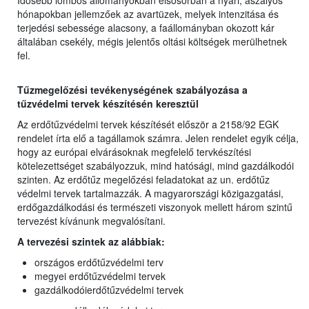
Idősebb lombos állományokban elsősorban a nyári, aszályos
hónapokban jellemzőek az avartüzek, melyek intenzitása és
terjedési sebessége alacsony, a faállományban okozott kár
általában csekély, mégis jelentős oltási költségek merülhetnek
fel.
Tűzmegelőzési tevékenységének szabályozása a
tűzvédelmi tervek készítésén keresztül
Az erdőtűzvédelmi tervek készítését először a 2158/92 EGK
rendelet írta elő a tagállamok számra. Jelen rendelet egyik célja,
hogy az európai elvárásoknak megfelelő tervkészítési
kötelezettséget szabályozzuk, mind hatósági, mind gazdálkodói
szinten. Az erdőtűz megelőzési feladatokat az un. erdőtűz
védelmi tervek tartalmazzák. A magyarországi közigazgatási,
erdőgazdálkodási és természeti viszonyok mellett három szintű
tervezést kívánunk megvalósítani.
A tervezési szintek az alábbiak:
országos erdőtűzvédelmi terv
megyei erdőtűzvédelmi tervek
gazdálkodóierdőtűzvédelmi tervek