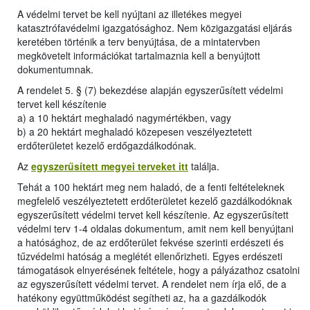
A védelmi tervet be kell nyújtani az illetékes megyei
katasztrófavédelmi igazgatósághoz. Nem közigazgatási eljárás
keretében történik a terv benyújtása, de a mintatervben
megkövetelt információkat tartalmaznia kell a benyújtott
dokumentumnak.
A rendelet 5. § (7) bekezdése alapján egyszerűsített védelmi
tervet kell készítenie
a) a 10 hektárt meghaladó nagymértékben, vagy
b) a 20 hektárt meghaladó közepesen veszélyeztetett
erdőterületet kezelő erdőgazdálkodónak.
Az
egyszerűsített megyei terveket itt
találja.
Tehát a 100 hektárt meg nem haladó, de a fenti feltételeknek
megfelelő veszélyeztetett erdőterületet kezelő gazdálkodóknak
egyszerűsített védelmi tervet kell készítenie. Az egyszerűsített
védelmi terv 1-4 oldalas dokumentum, amit nem kell benyújtani
a hatósághoz, de az erdőterület fekvése szerinti erdészeti és
tűzvédelmi hatóság a meglétét ellenőrizheti. Egyes erdészeti
támogatások elnyerésének feltétele, hogy a pályázathoz csatolni
az egyszerűsített védelmi tervet. A rendelet nem írja elő, de a
hatékony együttműködést segítheti az, ha a gazdálkodók