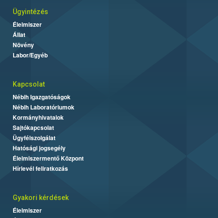
Ügyintézés
Élelmiszer
Állat
Növény
Labor/Egyéb
Kapcsolat
Nébih Igazgatóságok
Nébih Laboratóriumok
Kormányhivatalok
Sajtókapcsolat
Ügyfélszolgálat
Hatósági jogsegély
Élelmiszermentő Központ
Hírlevél feliratkozás
Gyakori kérdések
Élelmiszer