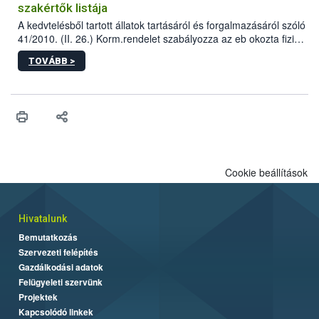
szakértők listája
A kedvtelésből tartott állatok tartásáról és forgalmazásáról szóló
41/2010. (II. 26.) Korm.rendelet szabályozza az eb okozta fizikai
sérülés, illetve ennek veszélye keletkezésekor felmerülő
TOVÁBB >
hatósági feladatokat, valamint a veszélyes eb tartását és annak
engedélyezését. Ezen eljárások során szükség esetén be kell
vonni az ebek viselkedésének megítélésében jártas szakértőt.
Cookie beállítások
Hivatalunk
Bemutatkozás
Szervezeti felépítés
Gazdálkodási adatok
Felügyeleti szervünk
Projektek
Kapcsolódó linkek