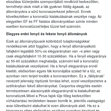
eloszlása tűzterjedés szempontjából rendkívül kedvezőtlen,
termőhelyi okok miatt a fák gyakran földig ágasak, az
állományokra a sűrű koronaszerkezet jellemző. Ennek
következtében a koronatűz kialakulásának veszélye nagy. Az
elegyetlen EF és FF fiatalos állományokban szinte minden
esetben koronatűzzel/teljes tűzzel kell számolni.
Elegyes erdei fenyő és fekete fenyő állományok
Ezek az állománytípusok különböző tulajdonságokkal
rendelkeznek attól függően, hogy a fenyő állományalkotó
fafajként legalább 50%-os elegyarányban van –e jelen vagy
csak elegyfafajként 10-30 százalékban. Ha a fenyő elegyaránya
az 50-60 százalékot meghaladja, számolni kell a koronatűz
kialakulásának veszélyével. Ha a fenyő elegyaránya ennél
kisebb, elsősorban egyes fák koronájába szalad fel a tűz, ez
azonban nem terjed tovább a koronaszintben. Ez a „fáklyának”
nevezett jelenség röptüzek forrása lehet, ezzel veszélyeztetve a
szélirányban fekvő állományokat. Csoportos elegyítés esetén
természetesen alacsonyabb elegyaránynál is kialakulhatnak
koronatüzek.Mivel a Pinus fajok tűje főleg kedvezőtlen
vízháztartású területeken lassan bomlik le, jelentős vastagságú
avar-tűlevélszint alakulhat ki ezen állományok alatt. Ha ez a
biomassza réteg elsősorban aszályos nyarakon kiszárad és