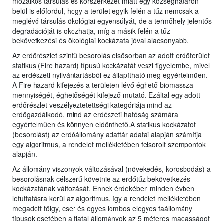
mozaikos társulás és korszerkezet miatt egy községhatáron
belül is előfordul, hogy a terület egyik felén a tűz nemcsak a
meglévő társulás ökológiai egyensúlyát, de a termőhely jelentős
degradációját is okozhatja, míg a másik felén a tűz-
bekövetkezési és ökológiai kockázata jóval alacsonyabb.
Az erdőrészlet szintű besorolás elsősorban az adott erdőterület
statikus (Fire hazard) típusú kockázatát veszi figyelembe, mivel
az erdészeti nyilvántartásból ez állapítható meg egyértelműen.
A Fire hazard kifejezés a területen lévő éghető biomassza
mennyiségét, éghetőségét kifejező mutató. Ezáltal egy adott
erdőrészlet veszélyeztetettségi kategóriája mind az
erdőgazdálkodó, mind az erdészeti hatóság számára
egyértelműen és könnyen eldönthető.A statikus kockázatot
(besorolást) az erdőállomány adattár adatai alapján számítja
egy algoritmus, a rendelet mellékletében felsorolt szempontok
alapján.
Az állomány viszonyok változásával (növekedés, korosbodás) a
besorolásnak célszerű követnie az erdőtűz bekövetkezés
kockázatának változását. Ennek érdekében minden évben
lefuttatásra kerül az algoritmus, így a rendelet mellékletében
megadott tölgy, cser és egyes lombos elegyes faállomány
típusok esetében a fiatal állományok az 5 méteres magasságot