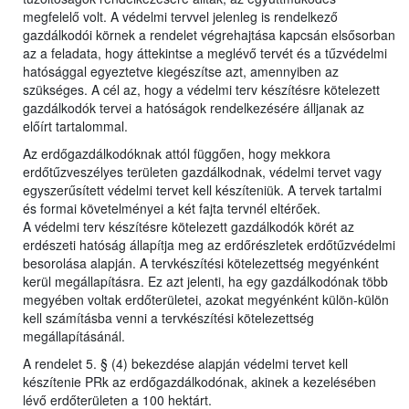
megfelelő volt. A védelmi tervvel jelenleg is rendelkező
gazdálkodói körnek a rendelet végrehajtása kapcsán elsősorban
az a feladata, hogy áttekintse a meglévő tervét és a tűzvédelmi
hatósággal egyeztetve kiegészítse azt, amennyiben az
szükséges. A cél az, hogy a védelmi terv készítésre kötelezett
gazdálkodók tervei a hatóságok rendelkezésére álljanak az
előírt tartalommal.
Az erdőgazdálkodóknak attól függően, hogy mekkora
erdőtűzveszélyes területen gazdálkodnak, védelmi tervet vagy
egyszerűsített védelmi tervet kell készíteniük. A tervek tartalmi
és formai követelményei a két fajta tervnél eltérőek.
A védelmi terv készítésre kötelezett gazdálkodók körét az
erdészeti hatóság állapítja meg az erdőrészletek erdőtűzvédelmi
besorolása alapján. A tervkészítési kötelezettség megyénként
kerül megállapításra. Ez azt jelenti, ha egy gazdálkodónak több
megyében voltak erdőterületei, azokat megyénként külön-külön
kell számításba venni a tervkészítési kötelezettség
megállapításánál.
A rendelet 5. § (4) bekezdése alapján védelmi tervet kell
készítenie PRk az erdőgazdálkodónak, akinek a kezelésében
lévő erdőterületen a 100 hektárt.