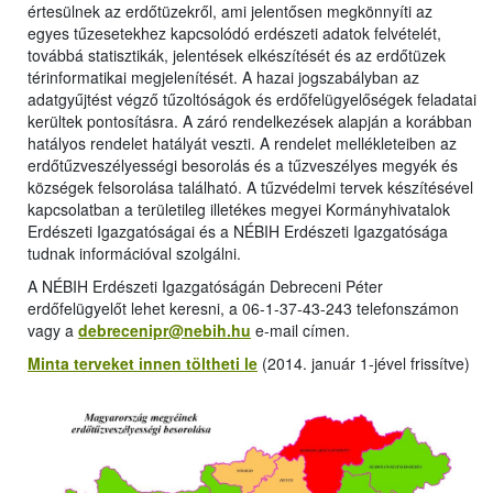
értesülnek az erdőtüzekről, ami jelentősen megkönnyíti az
egyes tűzesetekhez kapcsolódó erdészeti adatok felvételét,
továbbá statisztikák, jelentések elkészítését és az erdőtüzek
térinformatikai megjelenítését. A hazai jogszabályban az
adatgyűjtést végző tűzoltóságok és erdőfelügyelőségek feladatai
kerültek pontosításra. A záró rendelkezések alapján a korábban
hatályos rendelet hatályát veszti. A rendelet mellékleteiben az
erdőtűzveszélyességi besorolás és a tűzveszélyes megyék és
községek felsorolása található. A tűzvédelmi tervek készítésével
kapcsolatban a területileg illetékes megyei Kormányhivatalok
Erdészeti Igazgatóságai és a NÉBIH Erdészeti Igazgatósága
tudnak információval szolgálni.
A NÉBIH Erdészeti Igazgatóságán Debreceni Péter
erdőfelügyelőt lehet keresni, a 06-1-37-43-243 telefonszámon
vagy a
debrecenipr@nebih.hu
e-mail címen.
Minta terveket innen töltheti le
(2014. január 1-jével frissítve)