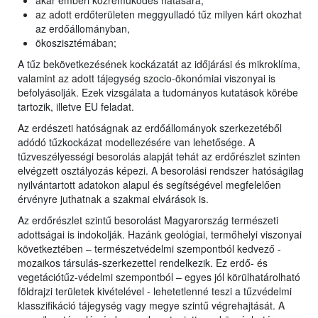
akár emberi közreműködés hatására;
az adott erdőterületen meggyulladó tűz milyen kárt okozhat
az erdőállományban,
ökoszisztémában;
A tűz bekövetkezésének kockázatát az időjárási és mikroklíma,
valamint az adott tájegység szocio-ökonómiai viszonyai is
befolyásolják. Ezek vizsgálata a tudományos kutatások körébe
tartozik, illetve EU feladat.
Az erdészeti hatóságnak az erdőállományok szerkezetéből
adódó tűzkockázat modellezésére van lehetősége. A
tűzveszélyességi besorolás alapját tehát az erdőrészlet szinten
elvégzett osztályozás képezi. A besorolási rendszer hatóságilag
nyilvántartott adatokon alapul és segítségével megfelelően
érvényre juthatnak a szakmai elvárások is.
Az erdőrészlet szintű besorolást Magyarország természeti
adottságai is indokolják. Hazánk geológiai, termőhelyi viszonyai
következtében – természetvédelmi szempontból kedvező -
mozaikos társulás-szerkezettel rendelkezik. Ez erdő- és
vegetációtűz-védelmi szempontból – egyes jól körülhatárolható
földrajzi területek kivételével - lehetetlenné teszi a tűzvédelmi
klasszifikáció tájegység vagy megye szintű végrehajtását. A