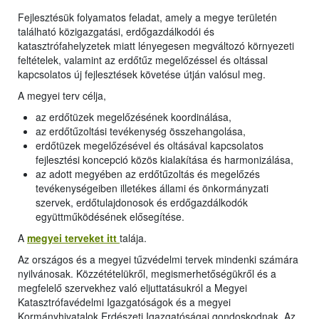
Fejlesztésük folyamatos feladat, amely a megye területén
található közigazgatási, erdőgazdálkodói és
katasztrófahelyzetek miatt lényegesen megváltozó környezeti
feltételek, valamint az erdőtűz megelőzéssel és oltással
kapcsolatos új fejlesztések követése útján valósul meg.
A megyei terv célja,
az erdőtüzek megelőzésének koordinálása,
az erdőtűzoltási tevékenység összehangolása,
erdőtüzek megelőzésével és oltásával kapcsolatos
fejlesztési koncepció közös kialakítása és harmonizálása,
az adott megyében az erdőtűzoltás és megelőzés
tevékenységeiben illetékes állami és önkormányzati
szervek, erdőtulajdonosok és erdőgazdálkodók
együttműködésének elősegítése.
A
megyei terveket itt
talája.
Az országos és a megyei tűzvédelmi tervek mindenki számára
nyilvánosak. Közzétételükről, megismerhetőségükről és a
megfelelő szervekhez való eljuttatásukról a Megyei
Katasztrófavédelmi Igazgatóságok és a megyei
Kormányhivatalok Erdészeti Igazgatóságai gondoskodnak. Az