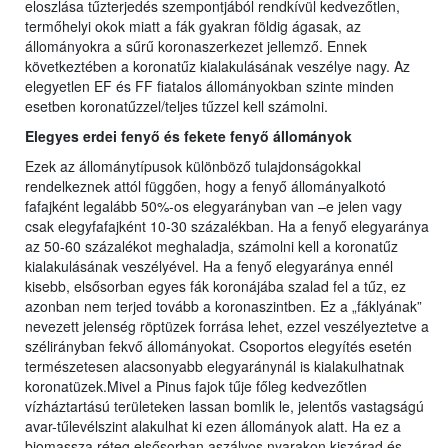
eloszlása tűzterjedés szempontjából rendkívül kedvezőtlen,
termőhelyi okok miatt a fák gyakran földig ágasak, az
állományokra a sűrű koronaszerkezet jellemző. Ennek
következtében a koronatűz kialakulásának veszélye nagy. Az
elegyetlen EF és FF fiatalos állományokban szinte minden
esetben koronatűzzel/teljes tűzzel kell számolni.
Elegyes erdei fenyő és fekete fenyő állományok
Ezek az állománytípusok különböző tulajdonságokkal
rendelkeznek attól függően, hogy a fenyő állományalkotó
fafajként legalább 50%-os elegyarányban van –e jelen vagy
csak elegyfafajként 10-30 százalékban. Ha a fenyő elegyaránya
az 50-60 százalékot meghaladja, számolni kell a koronatűz
kialakulásának veszélyével. Ha a fenyő elegyaránya ennél
kisebb, elsősorban egyes fák koronájába szalad fel a tűz, ez
azonban nem terjed tovább a koronaszintben. Ez a „fáklyának”
nevezett jelenség röptüzek forrása lehet, ezzel veszélyeztetve a
szélirányban fekvő állományokat. Csoportos elegyítés esetén
természetesen alacsonyabb elegyaránynál is kialakulhatnak
koronatüzek.Mivel a Pinus fajok tűje főleg kedvezőtlen
vízháztartású területeken lassan bomlik le, jelentős vastagságú
avar-tűlevélszint alakulhat ki ezen állományok alatt. Ha ez a
biomassza réteg elsősorban aszályos nyarakon kiszárad és