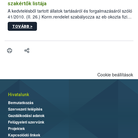
szakértők listája
A kedvtelésből tartott állatok tartásáról és forgalmazásáról szóló
41/2010. (II. 26.) Korm.rendelet szabályozza az eb okozta fizikai
sérülés, illetve ennek veszélye keletkezésekor felmerülő
TOVÁBB >
hatósági feladatokat, valamint a veszélyes eb tartását és annak
engedélyezését. Ezen eljárások során szükség esetén be kell
vonni az ebek viselkedésének megítélésében jártas szakértőt.
Cookie beállítások
Hivatalunk
Bemutatkozás
Szervezeti felépítés
Gazdálkodási adatok
Felügyeleti szervünk
Projektek
Kapcsolódó linkek