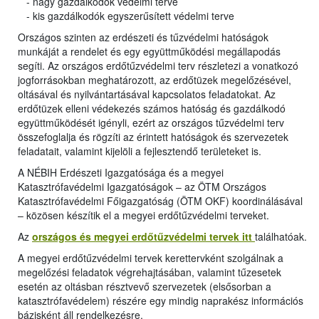
- nagy gazdálkodók védelmi terve
- kis gazdálkodók egyszerűsített védelmi terve
Országos szinten az erdészeti és tűzvédelmi hatóságok
munkáját a rendelet és egy együttműködési megállapodás
segíti. Az országos erdőtűzvédelmi terv részletezi a vonatkozó
jogforrásokban meghatározott, az erdőtüzek megelőzésével,
oltásával és nyilvántartásával kapcsolatos feladatokat. Az
erdőtüzek elleni védekezés számos hatóság és gazdálkodó
együttműködését igényli, ezért az országos tűzvédelmi terv
összefoglalja és rögzíti az érintett hatóságok és szervezetek
feladatait, valamint kijelöli a fejlesztendő területeket is.
A NÉBIH Erdészeti Igazgatósága és a megyei
Katasztrófavédelmi Igazgatóságok – az ÖTM Országos
Katasztrófavédelmi Főigazgatóság (ÖTM OKF) koordinálásával
– közösen készítik el a megyei erdőtűzvédelmi terveket.
Az
országos és megyei erdőtűzvédelmi tervek itt
találhatóak.
A megyei erdőtűzvédelmi tervek kerettervként szolgálnak a
megelőzési feladatok végrehajtásában, valamint tűzesetek
esetén az oltásban résztvevő szervezetek (elsősorban a
katasztrófavédelem) részére egy mindig naprakész információs
bázisként áll rendelkezésre.