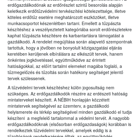
erdőgazdálkodónak az erdőrészlet szintű besorolás alapján
keletkezik erdőtűzvédelmi tervkészítési kötelezettsége, illetve
köteles erdőtűz esetére meghatározott eszközöket, illetve
munkacsoportot készenlétben tartani. Emellett a tűzpászta
készítéshez a veszélyeztetett kategóriába sorolt erdőrészletekre
kaphat tűzpászta készítésre és karbantartásra támogatást a
gazdálkodó. A rendelet megújítása során alapvető szempontnak
tartottuk, hogy a jövőben ne bonyolult közigazgatási eljárás
keretében kerüljenek elbírálásra az elkészült tervek, hanem
önkéntes jogkövetéssel, együttműködve az érintett
hatóságokkal, az előírt tartalmi elemeket magába foglaló, a
tűzmegelőzés és tűzoltás során hatékony segítséget jelentő
tervek szülessenek.
A tűzvédelmi tervek készítéshez külön jogosultság nem
szükséges. Az erdőgazdálkodók részére az erdészeti hatóság
mintaterveket készített. A NÉBIH honlapján közzétett
mintatervek segítségével az üzemterv, a gazdálkodó
helyismerete és térkép segítségével minden gazdálkodó el tudja
készíteni a megfelelő tartalommal a védelmi tervét. A nagyobb
erdőgazdálkodóknak (elsősorban erdőgazdaságok) korábban is
rendelkeztek tűzvédelmi tervekkel, amelyek eddig is a
tűzoltóságok rendelkezésére álltak, az együttműködés