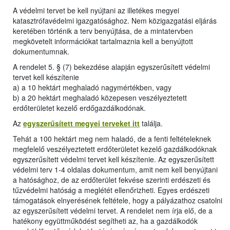
A védelmi tervet be kell nyújtani az illetékes megyei
katasztrófavédelmi igazgatósághoz. Nem közigazgatási eljárás
keretében történik a terv benyújtása, de a mintatervben
megkövetelt információkat tartalmaznia kell a benyújtott
dokumentumnak.
A rendelet 5. § (7) bekezdése alapján egyszerűsített védelmi
tervet kell készítenie
a) a 10 hektárt meghaladó nagymértékben, vagy
b) a 20 hektárt meghaladó közepesen veszélyeztetett
erdőterületet kezelő erdőgazdálkodónak.
Az
egyszerűsített megyei terveket itt
találja.
Tehát a 100 hektárt meg nem haladó, de a fenti feltételeknek
megfelelő veszélyeztetett erdőterületet kezelő gazdálkodóknak
egyszerűsített védelmi tervet kell készítenie. Az egyszerűsített
védelmi terv 1-4 oldalas dokumentum, amit nem kell benyújtani
a hatósághoz, de az erdőterület fekvése szerinti erdészeti és
tűzvédelmi hatóság a meglétét ellenőrizheti. Egyes erdészeti
támogatások elnyerésének feltétele, hogy a pályázathoz csatolni
az egyszerűsített védelmi tervet. A rendelet nem írja elő, de a
hatékony együttműködést segítheti az, ha a gazdálkodók