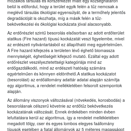
mozaikos társulás és korszerkezet miatt egy községhatáron
belül is előfordul, hogy a terület egyik felén a tűz nemcsak a
meglévő társulás ökológiai egyensúlyát, de a termőhely jelentős
degradációját is okozhatja, míg a másik felén a tűz-
bekövetkezési és ökológiai kockázata jóval alacsonyabb.
Az erdőrészlet szintű besorolás elsősorban az adott erdőterület
statikus (Fire hazard) típusú kockázatát veszi figyelembe, mivel
az erdészeti nyilvántartásból ez állapítható meg egyértelműen.
A Fire hazard kifejezés a területen lévő éghető biomassza
mennyiségét, éghetőségét kifejező mutató. Ezáltal egy adott
erdőrészlet veszélyeztetettségi kategóriája mind az
erdőgazdálkodó, mind az erdészeti hatóság számára
egyértelműen és könnyen eldönthető.A statikus kockázatot
(besorolást) az erdőállomány adattár adatai alapján számítja
egy algoritmus, a rendelet mellékletében felsorolt szempontok
alapján.
Az állomány viszonyok változásával (növekedés, korosbodás) a
besorolásnak célszerű követnie az erdőtűz bekövetkezés
kockázatának változását. Ennek érdekében minden évben
lefuttatásra kerül az algoritmus, így a rendelet mellékletében
megadott tölgy, cser és egyes lombos elegyes faállomány
típusok esetében a fiatal állományok az 5 méteres magasságot