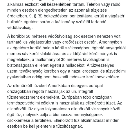
alkalmas eszközt kell készenlétben tartani. Telefon vagy rádió
minden esetben elengedhetetlen az azonnali tűzjelzés
érdekében. 9. § (5) bekezdésben pontosításra került a vágástéri
hulladék égetése során a faállomány szélétől tartandó
védőtávolság.
A korábbi 50 méteres védőtávolság sok esetben nehezen volt
tartható kis vágásterület vagy erdőrészlet esetén. Amennyiben
az égetésre kerülő halom körül szélességben éghető anyagoktól
mentes sáv kerül kialakításra és az időjárási körülmények is
megfelelőek, a faállománytól 30 méteres távolságban is
biztonságosan el lehet égetni a hulladékot. A tűzveszélyes
üzemi tevékenység körében egy a hazai erdészeti és tűzvédelmi
gyakorlatban eddig nem használt módszer kerül bevezetésre.
Az ellenőrzött tüzeket Amerikában és egyes európai
országokban régóta használják az un. integrált
tűzmenedzsment elemeként. Európában több országban
természetvédelmi célokra is használják az ellenőrzött tüzet. Az
ellenőrzött tűz olyan folyamatosan ellenőrzött viszonyok között
égő tűz, melynek célja a biomassza mennyiségének
csökkentése a területen. Ellenőrzött tűz alkalmazását minden
esetben be kell jelenteni a tűzoltóságnak.