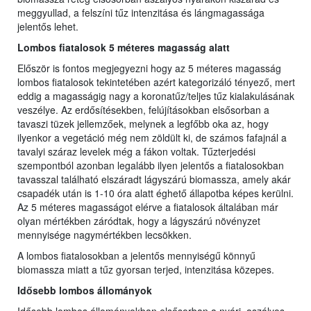
meggyullad, a felszíni tűz intenzitása és lángmagassága
jelentős lehet.
Lombos fiatalosok 5 méteres magasság alatt
Először is fontos megjegyezni hogy az 5 méteres magasság
lombos fiatalosok tekintetében azért kategorizáló tényező, mert
eddig a magasságig nagy a koronatűz/teljes tűz kialakulásának
veszélye. Az erdősítésekben, felújításokban elsősorban a
tavaszi tüzek jellemzőek, melynek a legfőbb oka az, hogy
ilyenkor a vegetáció még nem zöldült ki, de számos fafajnál a
tavalyi száraz levelek még a fákon voltak. Tűzterjedési
szempontból azonban legalább ilyen jelentős a fiatalosokban
tavasszal található elszáradt lágyszárú biomassza, amely akár
csapadék után is 1-10 óra alatt éghető állapotba képes kerülni.
Az 5 méteres magasságot elérve a fiatalosok általában már
olyan mértékben záródtak, hogy a lágyszárú növényzet
mennyisége nagymértékben lecsökken.
A lombos fiatalosokban a jelentős mennyiségű könnyű
biomassza miatt a tűz gyorsan terjed, intenzitása közepes.
Idősebb lombos állományok