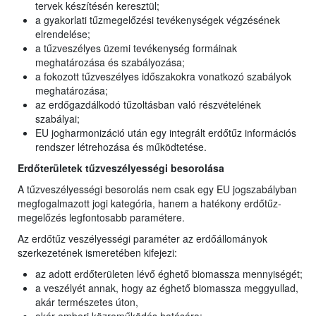
tervek készítésén keresztül;
a gyakorlati tűzmegelőzési tevékenységek végzésének
elrendelése;
a tűzveszélyes üzemi tevékenység formáinak
meghatározása és szabályozása;
a fokozott tűzveszélyes időszakokra vonatkozó szabályok
meghatározása;
az erdőgazdálkodó tűzoltásban való részvételének
szabályai;
EU jogharmonizáció után egy integrált erdőtűz információs
rendszer létrehozása és működtetése.
Erdőterületek tűzveszélyességi besorolása
A tűzveszélyességi besorolás nem csak egy EU jogszabályban
megfogalmazott jogi kategória, hanem a hatékony erdőtűz-
megelőzés legfontosabb paramétere.
Az erdőtűz veszélyességi paraméter az erdőállományok
szerkezetének ismeretében kifejezi:
az adott erdőterületen lévő éghető biomassza mennyiségét;
a veszélyét annak, hogy az éghető biomassza meggyullad,
akár természetes úton,