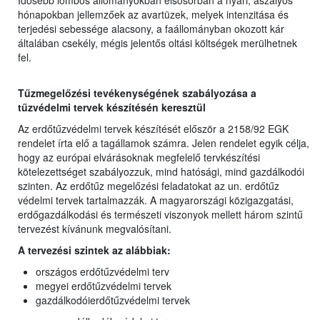
Idősebb lombos állományokban elsősorban a nyári, aszályos
hónapokban jellemzőek az avartüzek, melyek intenzitása és
terjedési sebessége alacsony, a faállományban okozott kár
általában csekély, mégis jelentős oltási költségek merülhetnek
fel.
Tűzmegelőzési tevékenységének szabályozása a
tűzvédelmi tervek készítésén keresztül
Az erdőtűzvédelmi tervek készítését először a 2158/92 EGK
rendelet írta elő a tagállamok számra. Jelen rendelet egyik célja,
hogy az európai elvárásoknak megfelelő tervkészítési
kötelezettséget szabályozzuk, mind hatósági, mind gazdálkodói
szinten. Az erdőtűz megelőzési feladatokat az un. erdőtűz
védelmi tervek tartalmazzák. A magyarországi közigazgatási,
erdőgazdálkodási és természeti viszonyok mellett három szintű
tervezést kívánunk megvalósítani.
A tervezési szintek az alábbiak:
országos erdőtűzvédelmi terv
megyei erdőtűzvédelmi tervek
gazdálkodóierdőtűzvédelmi tervek