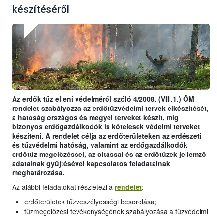
készítéséről
Az erdők tűz elleni védelméről szóló 4/2008. (VIII.1.) ÖM
rendelet szabályozza az erdőtűzvédelmi tervek elkészítését,
a hatóság országos és megyei terveket készít, míg
bizonyos erdőgazdálkodók is kötelesek védelmi terveket
készíteni. A rendelet célja az erdőterületeken az erdészeti
és tűzvédelmi hatóság, valamint az erdőgazdálkodók
erdőtűz megelőzéssel, az oltással és az erdőtüzek jellemző
adatainak gyűjtésével kapcsolatos feladatainak
meghatározása.
Az alábbi feladatokat részletezi a
rendelet
:
erdőterületek tűzveszélyességi besorolása;
tűzmegelőzési tevékenységének szabályozása a tűzvédelmi