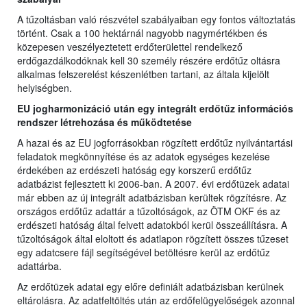
A tűzoltásban való részvétel szabályaiban egy fontos változtatás
történt. Csak a 100 hektárnál nagyobb nagymértékben és
közepesen veszélyeztetett erdőterülettel rendelkező
erdőgazdálkodóknak kell 30 személy részére erdőtűz oltásra
alkalmas felszerelést készenlétben tartani, az általa kijelölt
helyiségben.
EU jogharmonizáció után egy integrált erdőtűz információs
rendszer létrehozása és működtetése
A hazai és az EU jogforrásokban rögzített erdőtűz nyilvántartási
feladatok megkönnyítése és az adatok egységes kezelése
érdekében az erdészeti hatóság egy korszerű erdőtűz
adatbázist fejlesztett ki 2006-ban. A 2007. évi erdőtüzek adatai
már ebben az új integrált adatbázisban kerültek rögzítésre. Az
országos erdőtűz adattár a tűzoltóságok, az ÖTM OKF és az
erdészeti hatóság által felvett adatokból kerül összeállításra. A
tűzoltóságok által eloltott és adatlapon rögzített összes tűzeset
egy adatcsere fájl segítségével betöltésre kerül az erdőtűz
adattárba.
Az erdőtüzek adatai egy előre definiált adatbázisban kerülnek
eltárolásra. Az adatfeltöltés után az erdőfelügyelőségek azonnal