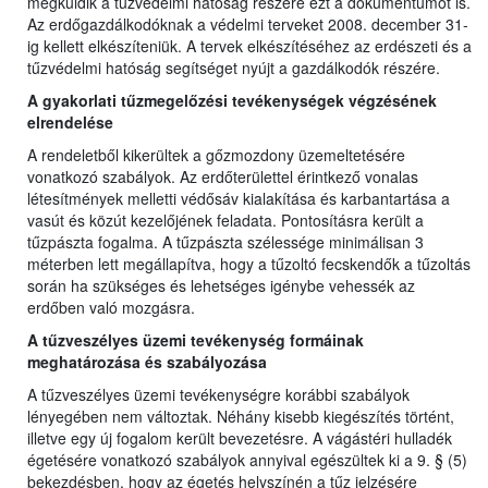
megküldik a tűzvédelmi hatóság részére ezt a dokumentumot is.
Az erdőgazdálkodóknak a védelmi terveket 2008. december 31-
ig kellett elkészíteniük. A tervek elkészítéséhez az erdészeti és a
tűzvédelmi hatóság segítséget nyújt a gazdálkodók részére.
A gyakorlati tűzmegelőzési tevékenységek végzésének
elrendelése
A rendeletből kikerültek a gőzmozdony üzemeltetésére
vonatkozó szabályok. Az erdőterülettel érintkező vonalas
létesítmények melletti védősáv kialakítása és karbantartása a
vasút és közút kezelőjének feladata. Pontosításra került a
tűzpászta fogalma. A tűzpászta szélessége minimálisan 3
méterben lett megállapítva, hogy a tűzoltó fecskendők a tűzoltás
során ha szükséges és lehetséges igénybe vehessék az
erdőben való mozgásra.
A tűzveszélyes üzemi tevékenység formáinak
meghatározása és szabályozása
A tűzveszélyes üzemi tevékenységre korábbi szabályok
lényegében nem változtak. Néhány kisebb kiegészítés történt,
illetve egy új fogalom került bevezetésre. A vágástéri hulladék
égetésére vonatkozó szabályok annyival egészültek ki a 9. § (5)
bekezdésben, hogy az égetés helyszínén a tűz jelzésére