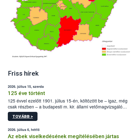
Friss hírek
2026. július 15, szerda
125 éve történt
125 évvel ezelőtt 1901. július 15-én, költözött be – igaz, még
csak részben – a budapesti m. kir. állami vetőmagvizsgáló
állomás a Kis Rókus utca 15. szám alatti, Czigler Győző által
TOVÁBB >
tervezett új épületébe.
2026. július 6, hétfő
Az ebek viselkedésének megítélésében jártas