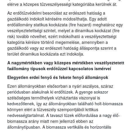
elérve a közepes tűzveszélyességi kategóriába kerülnek át.
Az erdőtűzvédelmi besorolást az erdészeti hatóság a
gazdálkodó indokolt kérésére módosíthatja. Egy adott
erdőállomány statikus kockázata (fire hazard) meghatároz egy
veszélyeztetettségi szintet, melyet a dinamikus kockázat (fire
risk) tovább növelhet, ezért indokolható a veszélyeztettségi
kategória kérésre történő megemelése, amennyiben a
gazdálkodó vagy az erdészeti hatóság álláspontja szerint a
terület dinamikus kockázata ezt indokolja.
A nagymértékben vagy közepes mértékben veszélyeztetett
faállomány típusok erdőtűzzel kapcsolatos ismérvei
Elegyetlen erdei fenyő és fekete fenyő állományok
Ezen állományokban elsősorban a nyári aszályos, száraz
periódusban alakulnak ki erdőtüzek. A gyenge sokszor
szélsőséges termőhelyek vízháztartás viszonyai is
kedvezőtlenek, így az állományokban található holt-biomassza
könnyen eléri a tűzveszély szempontjából kritikus
nedvességtartalmat. A tavaszi tüzek előfordulása a nagy élő-
biomassza arány miatt nem jellemző ebben az
állománytípusban. A biomassza vertikális és horizontális