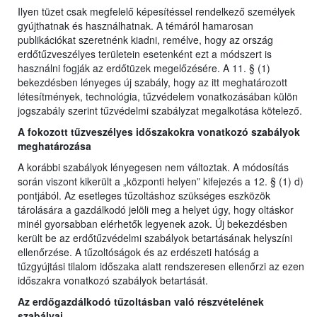
Ilyen tüzet csak megfelelő képesítéssel rendelkező személyek
gyújthatnak és használhatnak. A témáról hamarosan
publikációkat szeretnénk kiadni, remélve, hogy az ország
erdőtűzveszélyes területein esetenként ezt a módszert is
használni fogják az erdőtüzek megelőzésére. A 11. § (1)
bekezdésben lényeges új szabály, hogy az itt meghatározott
létesítmények, technológia, tűzvédelem vonatkozásában külön
jogszabály szerint tűzvédelmi szabályzat megalkotása kötelező.
A fokozott tűzveszélyes időszakokra vonatkozó szabályok
meghatározása
A korábbi szabályok lényegesen nem változtak. A módosítás
során viszont kikerült a „központi helyen” kifejezés a 12. § (1) d)
pontjából. Az esetleges tűzoltáshoz szükséges eszközök
tárolására a gazdálkodó jelöli meg a helyet úgy, hogy oltáskor
minél gyorsabban elérhetők legyenek azok. Új bekezdésben
került be az erdőtűzvédelmi szabályok betartásának helyszíni
ellenőrzése. A tűzoltóságok és az erdészeti hatóság a
tűzgyújtási tilalom időszaka alatt rendszeresen ellenőrzi az ezen
időszakra vonatkozó szabályok betartását.
Az erdőgazdálkodó tűzoltásban való részvételének
szabályai