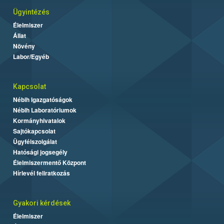
Ügyintézés
Élelmiszer
Állat
Növény
Labor/Egyéb
Kapcsolat
Nébih Igazgatóságok
Nébih Laboratóriumok
Kormányhivatalok
Sajtókapcsolat
Ügyfélszolgálat
Hatósági jogsegély
Élelmiszermentő Központ
Hírlevél feliratkozás
Gyakori kérdések
Élelmiszer