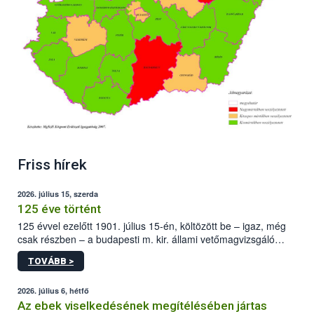
Friss hírek
2026. július 15, szerda
125 éve történt
125 évvel ezelőtt 1901. július 15-én, költözött be – igaz, még
csak részben – a budapesti m. kir. állami vetőmagvizsgáló
állomás a Kis Rókus utca 15. szám alatti, Czigler Győző által
TOVÁBB >
tervezett új épületébe.
2026. július 6, hétfő
Az ebek viselkedésének megítélésében jártas