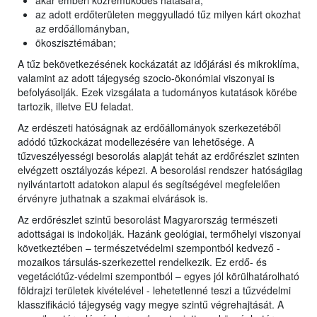
akár emberi közreműködés hatására;
az adott erdőterületen meggyulladó tűz milyen kárt okozhat
az erdőállományban,
ökoszisztémában;
A tűz bekövetkezésének kockázatát az időjárási és mikroklíma,
valamint az adott tájegység szocio-ökonómiai viszonyai is
befolyásolják. Ezek vizsgálata a tudományos kutatások körébe
tartozik, illetve EU feladat.
Az erdészeti hatóságnak az erdőállományok szerkezetéből
adódó tűzkockázat modellezésére van lehetősége. A
tűzveszélyességi besorolás alapját tehát az erdőrészlet szinten
elvégzett osztályozás képezi. A besorolási rendszer hatóságilag
nyilvántartott adatokon alapul és segítségével megfelelően
érvényre juthatnak a szakmai elvárások is.
Az erdőrészlet szintű besorolást Magyarország természeti
adottságai is indokolják. Hazánk geológiai, termőhelyi viszonyai
következtében – természetvédelmi szempontból kedvező -
mozaikos társulás-szerkezettel rendelkezik. Ez erdő- és
vegetációtűz-védelmi szempontból – egyes jól körülhatárolható
földrajzi területek kivételével - lehetetlenné teszi a tűzvédelmi
klasszifikáció tájegység vagy megye szintű végrehajtását. A