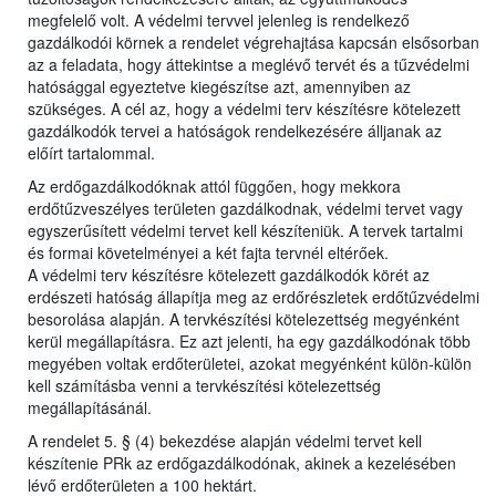
megfelelő volt. A védelmi tervvel jelenleg is rendelkező
gazdálkodói körnek a rendelet végrehajtása kapcsán elsősorban
az a feladata, hogy áttekintse a meglévő tervét és a tűzvédelmi
hatósággal egyeztetve kiegészítse azt, amennyiben az
szükséges. A cél az, hogy a védelmi terv készítésre kötelezett
gazdálkodók tervei a hatóságok rendelkezésére álljanak az
előírt tartalommal.
Az erdőgazdálkodóknak attól függően, hogy mekkora
erdőtűzveszélyes területen gazdálkodnak, védelmi tervet vagy
egyszerűsített védelmi tervet kell készíteniük. A tervek tartalmi
és formai követelményei a két fajta tervnél eltérőek.
A védelmi terv készítésre kötelezett gazdálkodók körét az
erdészeti hatóság állapítja meg az erdőrészletek erdőtűzvédelmi
besorolása alapján. A tervkészítési kötelezettség megyénként
kerül megállapításra. Ez azt jelenti, ha egy gazdálkodónak több
megyében voltak erdőterületei, azokat megyénként külön-külön
kell számításba venni a tervkészítési kötelezettség
megállapításánál.
A rendelet 5. § (4) bekezdése alapján védelmi tervet kell
készítenie PRk az erdőgazdálkodónak, akinek a kezelésében
lévő erdőterületen a 100 hektárt.