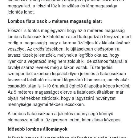
meggyullad, a felszíni tűz intenzitása és lángmagassága
jelentős lehet.
Lombos fiatalosok 5 méteres magasság alatt
Először is fontos megjegyezni hogy az 5 méteres magasság
lombos fiatalosok tekintetében azért kategorizáló tényező, mert
eddig a magasságig nagy a koronatűz/teljes tűz kialakulásának
veszélye. Az erdősítésekben, felújításokban elsősorban a
tavaszi tüzek jellemzőek, melynek a legfőbb oka az, hogy
ilyenkor a vegetáció még nem zöldült ki, de számos fafajnál a
tavalyi száraz levelek még a fákon voltak. Tűzterjedési
szempontból azonban legalább ilyen jelentős a fiatalosokban
tavasszal található elszáradt lágyszárú biomassza, amely akár
csapadék után is 1-10 óra alatt éghető állapotba képes kerülni.
Az 5 méteres magasságot elérve a fiatalosok általában már
olyan mértékben záródtak, hogy a lágyszárú növényzet
mennyisége nagymértékben lecsökken.
A lombos fiatalosokban a jelentős mennyiségű könnyű
biomassza miatt a tűz gyorsan terjed, intenzitása közepes.
Idősebb lombos állományok