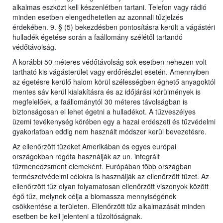
alkalmas eszközt kell készenlétben tartani. Telefon vagy rádió
minden esetben elengedhetetlen az azonnali tűzjelzés
érdekében. 9. § (5) bekezdésben pontosításra került a vágástéri
hulladék égetése során a faállomány szélétől tartandó
védőtávolság.
A korábbi 50 méteres védőtávolság sok esetben nehezen volt
tartható kis vágásterület vagy erdőrészlet esetén. Amennyiben
az égetésre kerülő halom körül szélességben éghető anyagoktól
mentes sáv kerül kialakításra és az időjárási körülmények is
megfelelőek, a faállománytól 30 méteres távolságban is
biztonságosan el lehet égetni a hulladékot. A tűzveszélyes
üzemi tevékenység körében egy a hazai erdészeti és tűzvédelmi
gyakorlatban eddig nem használt módszer kerül bevezetésre.
Az ellenőrzött tüzeket Amerikában és egyes európai
országokban régóta használják az un. integrált
tűzmenedzsment elemeként. Európában több országban
természetvédelmi célokra is használják az ellenőrzött tüzet. Az
ellenőrzött tűz olyan folyamatosan ellenőrzött viszonyok között
égő tűz, melynek célja a biomassza mennyiségének
csökkentése a területen. Ellenőrzött tűz alkalmazását minden
esetben be kell jelenteni a tűzoltóságnak.