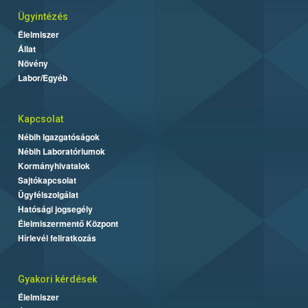
Ügyintézés
Élelmiszer
Állat
Növény
Labor/Egyéb
Kapcsolat
Nébih Igazgatóságok
Nébih Laboratóriumok
Kormányhivatalok
Sajtókapcsolat
Ügyfélszolgálat
Hatósági jogsegély
Élelmiszermentő Központ
Hírlevél feliratkozás
Gyakori kérdések
Élelmiszer