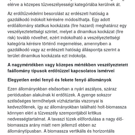
elérve a közepes tűzveszélyességi kategóriába kerülnek át.
Az erdőtűzvédelmi besorolást az erdészeti hatóság a
gazdálkodó indokolt kérésére módosíthatja. Egy adott
erdőállomány statikus kockázata (fire hazard) meghatároz egy
veszélyeztetettségi szintet, melyet a dinamikus kockázat (fire
risk) tovább növelhet, ezért indokolható a veszélyeztettségi
kategória kérésre történő megemelése, amennyiben a
gazdálkodó vagy az erdészeti hatóság álláspontja szerint a
terület dinamikus kockázata ezt indokolja.
A nagymértékben vagy közepes mértékben veszélyeztetett
faállomány típusok erdőtűzzel kapcsolatos ismérvei
Elegyetlen erdei fenyő és fekete fenyő állományok
Ezen állományokban elsősorban a nyári aszályos, száraz
periódusban alakulnak ki erdőtüzek. A gyenge sokszor
szélsőséges termőhelyek vízháztartás viszonyai is
kedvezőtlenek, így az állományokban található holt-biomassza
könnyen eléri a tűzveszély szempontjából kritikus
nedvességtartalmat. A tavaszi tüzek előfordulása a nagy élő-
biomassza arány miatt nem jellemző ebben az
állománytípusban. A biomassza vertikális és horizontális