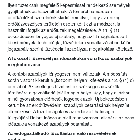
Ilyen tüzet csak megfelelő képesítéssel rendelkező személyek
gyújthatnak és használhatnak. A témáról hamarosan
publikációkat szeretnénk kiadni, remélve, hogy az ország
erdőtűzveszélyes területein esetenként ezt a módszert is
használni fogják az erdőtüzek megelőzésére. A 11. § (1)
bekezdésben lényeges új szabály, hogy az itt meghatározott
létesítmények, technológia, tűzvédelem vonatkozásában külön
jogszabály szerint tűzvédelmi szabályzat megalkotása kötelező.
A fokozott tűzveszélyes időszakokra vonatkozó szabályok
meghatározása
A korábbi szabályok lényegesen nem változtak. A módosítás
során viszont kikerült a „központi helyen” kifejezés a 12. § (1) d)
pontjából. Az esetleges tűzoltáshoz szükséges eszközök
tárolására a gazdálkodó jelöli meg a helyet úgy, hogy oltáskor
minél gyorsabban elérhetők legyenek azok. Új bekezdésben
került be az erdőtűzvédelmi szabályok betartásának helyszíni
ellenőrzése. A tűzoltóságok és az erdészeti hatóság a
tűzgyújtási tilalom időszaka alatt rendszeresen ellenőrzi az ezen
időszakra vonatkozó szabályok betartását.
Az erdőgazdálkodó tűzoltásban való részvételének
szabályai