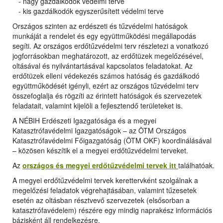
- nagy gazdálkodók védelmi terve
- kis gazdálkodók egyszerűsített védelmi terve
Országos szinten az erdészeti és tűzvédelmi hatóságok
munkáját a rendelet és egy együttműködési megállapodás
segíti. Az országos erdőtűzvédelmi terv részletezi a vonatkozó
jogforrásokban meghatározott, az erdőtüzek megelőzésével,
oltásával és nyilvántartásával kapcsolatos feladatokat. Az
erdőtüzek elleni védekezés számos hatóság és gazdálkodó
együttműködését igényli, ezért az országos tűzvédelmi terv
összefoglalja és rögzíti az érintett hatóságok és szervezetek
feladatait, valamint kijelöli a fejlesztendő területeket is.
A NÉBIH Erdészeti Igazgatósága és a megyei
Katasztrófavédelmi Igazgatóságok – az ÖTM Országos
Katasztrófavédelmi Főigazgatóság (ÖTM OKF) koordinálásával
– közösen készítik el a megyei erdőtűzvédelmi terveket.
Az
országos és megyei erdőtűzvédelmi tervek itt
találhatóak.
A megyei erdőtűzvédelmi tervek kerettervként szolgálnak a
megelőzési feladatok végrehajtásában, valamint tűzesetek
esetén az oltásban résztvevő szervezetek (elsősorban a
katasztrófavédelem) részére egy mindig naprakész információs
bázisként áll rendelkezésre.