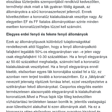
eloszlása tűzterjedés szempontjából rendkívül kedvezőtlen,
termőhelyi okok miatt a fák gyakran földig ágasak, az
állományokra a sűrű koronaszerkezet jellemző. Ennek
következtében a koronatűz kialakulásának veszélye nagy. Az
elegyetlen EF és FF fiatalos állományokban szinte minden
esetben koronatűzzel/teljes tűzzel kell számolni.
Elegyes erdei fenyő és fekete fenyő állományok
Ezek az állománytípusok különböző tulajdonságokkal
rendelkeznek attól függően, hogy a fenyő állományalkotó
fafajként legalább 50%-os elegyarányban van –e jelen vagy
csak elegyfafajként 10-30 százalékban. Ha a fenyő elegyaránya
az 50-60 százalékot meghaladja, számolni kell a koronatűz
kialakulásának veszélyével. Ha a fenyő elegyaránya ennél
kisebb, elsősorban egyes fák koronájába szalad fel a tűz, ez
azonban nem terjed tovább a koronaszintben. Ez a „fáklyának”
nevezett jelenség röptüzek forrása lehet, ezzel veszélyeztetve a
szélirányban fekvő állományokat. Csoportos elegyítés esetén
természetesen alacsonyabb elegyaránynál is kialakulhatnak
koronatüzek.Mivel a Pinus fajok tűje főleg kedvezőtlen
vízháztartású területeken lassan bomlik le, jelentős vastagságú
avar-tűlevélszint alakulhat ki ezen állományok alatt. Ha ez a
biomassza réteg elsősorban aszályos nyarakon kiszárad és