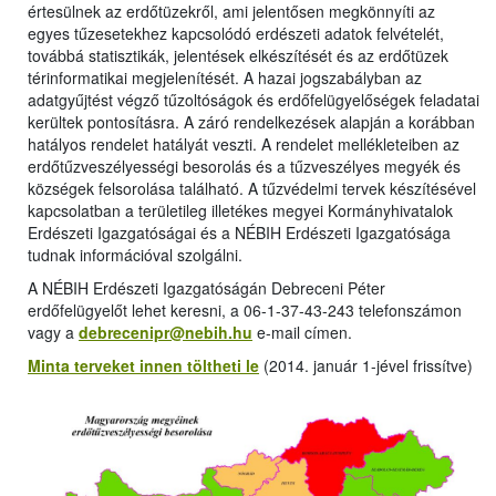
értesülnek az erdőtüzekről, ami jelentősen megkönnyíti az
egyes tűzesetekhez kapcsolódó erdészeti adatok felvételét,
továbbá statisztikák, jelentések elkészítését és az erdőtüzek
térinformatikai megjelenítését. A hazai jogszabályban az
adatgyűjtést végző tűzoltóságok és erdőfelügyelőségek feladatai
kerültek pontosításra. A záró rendelkezések alapján a korábban
hatályos rendelet hatályát veszti. A rendelet mellékleteiben az
erdőtűzveszélyességi besorolás és a tűzveszélyes megyék és
községek felsorolása található. A tűzvédelmi tervek készítésével
kapcsolatban a területileg illetékes megyei Kormányhivatalok
Erdészeti Igazgatóságai és a NÉBIH Erdészeti Igazgatósága
tudnak információval szolgálni.
A NÉBIH Erdészeti Igazgatóságán Debreceni Péter
erdőfelügyelőt lehet keresni, a 06-1-37-43-243 telefonszámon
vagy a
debrecenipr@nebih.hu
e-mail címen.
Minta terveket innen töltheti le
(2014. január 1-jével frissítve)