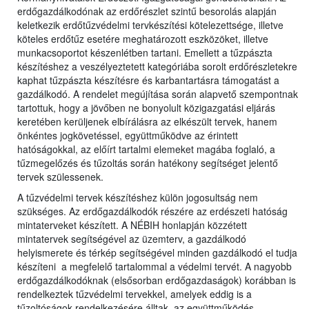
erdőgazdálkodónak az erdőrészlet szintű besorolás alapján
keletkezik erdőtűzvédelmi tervkészítési kötelezettsége, illetve
köteles erdőtűz esetére meghatározott eszközöket, illetve
munkacsoportot készenlétben tartani. Emellett a tűzpászta
készítéshez a veszélyeztetett kategóriába sorolt erdőrészletekre
kaphat tűzpászta készítésre és karbantartásra támogatást a
gazdálkodó. A rendelet megújítása során alapvető szempontnak
tartottuk, hogy a jövőben ne bonyolult közigazgatási eljárás
keretében kerüljenek elbírálásra az elkészült tervek, hanem
önkéntes jogkövetéssel, együttműködve az érintett
hatóságokkal, az előírt tartalmi elemeket magába foglaló, a
tűzmegelőzés és tűzoltás során hatékony segítséget jelentő
tervek szülessenek.
A tűzvédelmi tervek készítéshez külön jogosultság nem
szükséges. Az erdőgazdálkodók részére az erdészeti hatóság
mintaterveket készített. A NÉBIH honlapján közzétett
mintatervek segítségével az üzemterv, a gazdálkodó
helyismerete és térkép segítségével minden gazdálkodó el tudja
készíteni a megfelelő tartalommal a védelmi tervét. A nagyobb
erdőgazdálkodóknak (elsősorban erdőgazdaságok) korábban is
rendelkeztek tűzvédelmi tervekkel, amelyek eddig is a
tűzoltóságok rendelkezésére álltak, az együttműködés