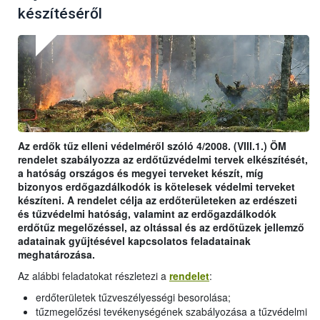
készítéséről
Az erdők tűz elleni védelméről szóló 4/2008. (VIII.1.) ÖM
rendelet szabályozza az erdőtűzvédelmi tervek elkészítését,
a hatóság országos és megyei terveket készít, míg
bizonyos erdőgazdálkodók is kötelesek védelmi terveket
készíteni. A rendelet célja az erdőterületeken az erdészeti
és tűzvédelmi hatóság, valamint az erdőgazdálkodók
erdőtűz megelőzéssel, az oltással és az erdőtüzek jellemző
adatainak gyűjtésével kapcsolatos feladatainak
meghatározása.
Az alábbi feladatokat részletezi a
rendelet
:
erdőterületek tűzveszélyességi besorolása;
tűzmegelőzési tevékenységének szabályozása a tűzvédelmi