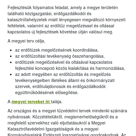
Fejlesztésük folyamatos feladat, amely a megye területén
található közigazgatási, erdőgazdálkodói és
katasztrófahelyzetek miatt lényegesen megváltozó környezeti
feltételek, valamint az erdőtűz megelőzéssel és oltással
kapcsolatos új fejlesztések követése útján valósul meg.
A megyei terv célja,
az erdőtüzek megelőzésének koordinálása,
az erdőtűzoltási tevékenység összehangolása,
erdőtüzek megelőzésével és oltásával kapcsolatos
fejlesztési koncepció közös kialakítása és harmonizálása,
az adott megyében az erdőtűzoltás és megelőzés
tevékenységeiben illetékes állami és önkormányzati
szervek, erdőtulajdonosok és erdőgazdálkodók
együttműködésének elősegítése.
A
megyei terveket itt
talája.
Az országos és a megyei tűzvédelmi tervek mindenki számára
nyilvánosak. Közzétételükről, megismerhetőségükről és a
megfelelő szervekhez való eljuttatásukról a Megyei
Katasztrófavédelmi Igazgatóságok és a megyei
Kormányhivatalok Erdészeti Igazgatóságai gondoskodnak. Az