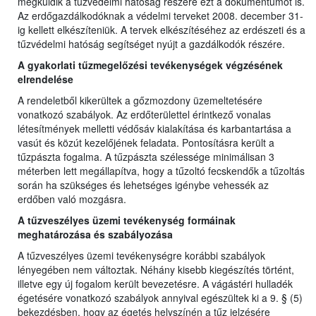
megküldik a tűzvédelmi hatóság részére ezt a dokumentumot is.
Az erdőgazdálkodóknak a védelmi terveket 2008. december 31-
ig kellett elkészíteniük. A tervek elkészítéséhez az erdészeti és a
tűzvédelmi hatóság segítséget nyújt a gazdálkodók részére.
A gyakorlati tűzmegelőzési tevékenységek végzésének
elrendelése
A rendeletből kikerültek a gőzmozdony üzemeltetésére
vonatkozó szabályok. Az erdőterülettel érintkező vonalas
létesítmények melletti védősáv kialakítása és karbantartása a
vasút és közút kezelőjének feladata. Pontosításra került a
tűzpászta fogalma. A tűzpászta szélessége minimálisan 3
méterben lett megállapítva, hogy a tűzoltó fecskendők a tűzoltás
során ha szükséges és lehetséges igénybe vehessék az
erdőben való mozgásra.
A tűzveszélyes üzemi tevékenység formáinak
meghatározása és szabályozása
A tűzveszélyes üzemi tevékenységre korábbi szabályok
lényegében nem változtak. Néhány kisebb kiegészítés történt,
illetve egy új fogalom került bevezetésre. A vágástéri hulladék
égetésére vonatkozó szabályok annyival egészültek ki a 9. § (5)
bekezdésben, hogy az égetés helyszínén a tűz jelzésére