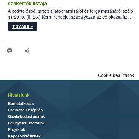
szakértők listája
A kedvtelésből tartott állatok tartásáról és forgalmazásáról szóló
41/2010. (II. 26.) Korm.rendelet szabályozza az eb okozta fizikai
sérülés, illetve ennek veszélye keletkezésekor felmerülő
TOVÁBB >
hatósági feladatokat, valamint a veszélyes eb tartását és annak
engedélyezését. Ezen eljárások során szükség esetén be kell
vonni az ebek viselkedésének megítélésében jártas szakértőt.
Cookie beállítások
Hivatalunk
Bemutatkozás
Szervezeti felépítés
Gazdálkodási adatok
Felügyeleti szervünk
Projektek
Kapcsolódó linkek