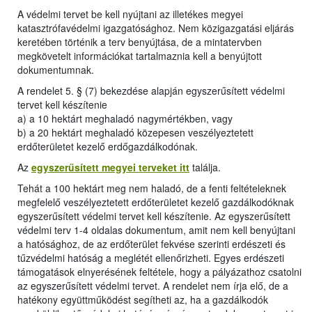
A védelmi tervet be kell nyújtani az illetékes megyei
katasztrófavédelmi igazgatósághoz. Nem közigazgatási eljárás
keretében történik a terv benyújtása, de a mintatervben
megkövetelt információkat tartalmaznia kell a benyújtott
dokumentumnak.
A rendelet 5. § (7) bekezdése alapján egyszerűsített védelmi
tervet kell készítenie
a) a 10 hektárt meghaladó nagymértékben, vagy
b) a 20 hektárt meghaladó közepesen veszélyeztetett
erdőterületet kezelő erdőgazdálkodónak.
Az
egyszerűsített megyei terveket itt
találja.
Tehát a 100 hektárt meg nem haladó, de a fenti feltételeknek
megfelelő veszélyeztetett erdőterületet kezelő gazdálkodóknak
egyszerűsített védelmi tervet kell készítenie. Az egyszerűsített
védelmi terv 1-4 oldalas dokumentum, amit nem kell benyújtani
a hatósághoz, de az erdőterület fekvése szerinti erdészeti és
tűzvédelmi hatóság a meglétét ellenőrizheti. Egyes erdészeti
támogatások elnyerésének feltétele, hogy a pályázathoz csatolni
az egyszerűsített védelmi tervet. A rendelet nem írja elő, de a
hatékony együttműködést segítheti az, ha a gazdálkodók