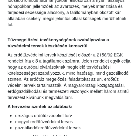
Idősebb lombos állományokban elsősorban a nyári, aszályos
hónapokban jellemzőek az avartüzek, melyek intenzitása és
terjedési sebessége alacsony, a faállományban okozott kár
általában csekély, mégis jelentős oltási költségek merülhetnek
fel.
Tűzmegelőzési tevékenységének szabályozása a
tűzvédelmi tervek készítésén keresztül
Az erdőtűzvédelmi tervek készítését először a 2158/92 EGK
rendelet írta elő a tagállamok számra. Jelen rendelet egyik célja,
hogy az európai elvárásoknak megfelelő tervkészítési
kötelezettséget szabályozzuk, mind hatósági, mind gazdálkodói
szinten. Az erdőtűz megelőzési feladatokat az un. erdőtűz
védelmi tervek tartalmazzák. A magyarországi közigazgatási,
erdőgazdálkodási és természeti viszonyok mellett három szintű
tervezést kívánunk megvalósítani.
A tervezési szintek az alábbiak:
országos erdőtűzvédelmi terv
megyei erdőtűzvédelmi tervek
gazdálkodóierdőtűzvédelmi tervek