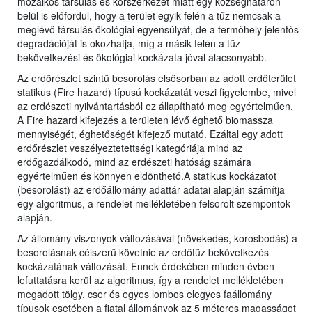
mozaikos társulás és korszerkezet miatt egy községhatáron
belül is előfordul, hogy a terület egyik felén a tűz nemcsak a
meglévő társulás ökológiai egyensúlyát, de a termőhely jelentős
degradációját is okozhatja, míg a másik felén a tűz-
bekövetkezési és ökológiai kockázata jóval alacsonyabb.
Az erdőrészlet szintű besorolás elsősorban az adott erdőterület
statikus (Fire hazard) típusú kockázatát veszi figyelembe, mivel
az erdészeti nyilvántartásból ez állapítható meg egyértelműen.
A Fire hazard kifejezés a területen lévő éghető biomassza
mennyiségét, éghetőségét kifejező mutató. Ezáltal egy adott
erdőrészlet veszélyeztetettségi kategóriája mind az
erdőgazdálkodó, mind az erdészeti hatóság számára
egyértelműen és könnyen eldönthető.A statikus kockázatot
(besorolást) az erdőállomány adattár adatai alapján számítja
egy algoritmus, a rendelet mellékletében felsorolt szempontok
alapján.
Az állomány viszonyok változásával (növekedés, korosbodás) a
besorolásnak célszerű követnie az erdőtűz bekövetkezés
kockázatának változását. Ennek érdekében minden évben
lefuttatásra kerül az algoritmus, így a rendelet mellékletében
megadott tölgy, cser és egyes lombos elegyes faállomány
típusok esetében a fiatal állományok az 5 méteres magasságot