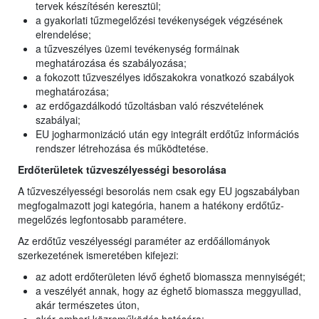
tervek készítésén keresztül;
a gyakorlati tűzmegelőzési tevékenységek végzésének
elrendelése;
a tűzveszélyes üzemi tevékenység formáinak
meghatározása és szabályozása;
a fokozott tűzveszélyes időszakokra vonatkozó szabályok
meghatározása;
az erdőgazdálkodó tűzoltásban való részvételének
szabályai;
EU jogharmonizáció után egy integrált erdőtűz információs
rendszer létrehozása és működtetése.
Erdőterületek tűzveszélyességi besorolása
A tűzveszélyességi besorolás nem csak egy EU jogszabályban
megfogalmazott jogi kategória, hanem a hatékony erdőtűz-
megelőzés legfontosabb paramétere.
Az erdőtűz veszélyességi paraméter az erdőállományok
szerkezetének ismeretében kifejezi:
az adott erdőterületen lévő éghető biomassza mennyiségét;
a veszélyét annak, hogy az éghető biomassza meggyullad,
akár természetes úton,