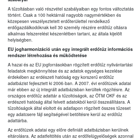
A tűzoltásban való részvétel szabályaiban egy fontos változtatás
történt. Csak a 100 hektárnál nagyobb nagymértékben és
közepesen veszélyeztetett erdőterülettel rendelkező
erdőgazdálkodóknak kell 30 személy részére erdőtűz oltásra
alkalmas felszerelést készenlétben tartani, az általa kijelölt
helyiségben.
EU jogharmonizáció után egy integrált erdőtűz információs
rendszer létrehozása és működtetése
A hazai és az EU jogforrásokban rögzített erdőtűz nyilvántartási
feladatok megkönnyítése és az adatok egységes kezelése
érdekében az erdészeti hatóság egy korszerű erdőtűz
adatbázist fejlesztett ki 2006-ban. A 2007. évi erdőtüzek adatai
már ebben az új integrált adatbázisban kerültek rögzítésre. Az
országos erdőtűz adattár a tűzoltóságok, az ÖTM OKF és az
erdészeti hatóság által felvett adatokból kerül összeállításra. A
tűzoltóságok által eloltott és adatlapon rögzített összes tűzeset
egy adatcsere fájl segítségével betöltésre kerül az erdőtűz
adattárba.
Az erdőtüzek adatai egy előre definiált adatbázisban kerülnek
eltárolásra. Az adatfeltöltés után az erdőfelügyelőségek azonnal