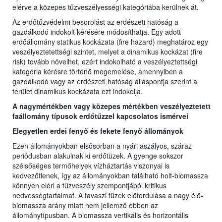
elérve a közepes tűzveszélyességi kategóriába kerülnek át.
Az erdőtűzvédelmi besorolást az erdészeti hatóság a
gazdálkodó indokolt kérésére módosíthatja. Egy adott
erdőállomány statikus kockázata (fire hazard) meghatároz egy
veszélyeztetettségi szintet, melyet a dinamikus kockázat (fire
risk) tovább növelhet, ezért indokolható a veszélyeztettségi
kategória kérésre történő megemelése, amennyiben a
gazdálkodó vagy az erdészeti hatóság álláspontja szerint a
terület dinamikus kockázata ezt indokolja.
A nagymértékben vagy közepes mértékben veszélyeztetett
faállomány típusok erdőtűzzel kapcsolatos ismérvei
Elegyetlen erdei fenyő és fekete fenyő állományok
Ezen állományokban elsősorban a nyári aszályos, száraz
periódusban alakulnak ki erdőtüzek. A gyenge sokszor
szélsőséges termőhelyek vízháztartás viszonyai is
kedvezőtlenek, így az állományokban található holt-biomassza
könnyen eléri a tűzveszély szempontjából kritikus
nedvességtartalmat. A tavaszi tüzek előfordulása a nagy élő-
biomassza arány miatt nem jellemző ebben az
állománytípusban. A biomassza vertikális és horizontális