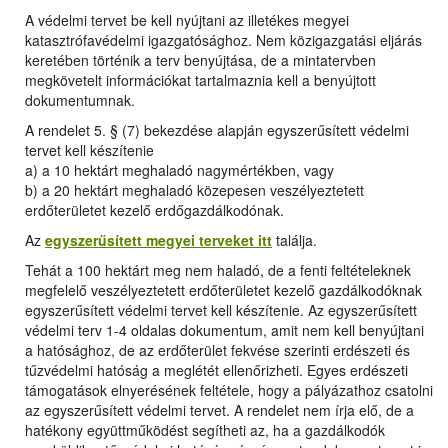
A védelmi tervet be kell nyújtani az illetékes megyei
katasztrófavédelmi igazgatósághoz. Nem közigazgatási eljárás
keretében történik a terv benyújtása, de a mintatervben
megkövetelt információkat tartalmaznia kell a benyújtott
dokumentumnak.
A rendelet 5. § (7) bekezdése alapján egyszerűsített védelmi
tervet kell készítenie
a) a 10 hektárt meghaladó nagymértékben, vagy
b) a 20 hektárt meghaladó közepesen veszélyeztetett
erdőterületet kezelő erdőgazdálkodónak.
Az
egyszerűsített megyei terveket itt
találja.
Tehát a 100 hektárt meg nem haladó, de a fenti feltételeknek
megfelelő veszélyeztetett erdőterületet kezelő gazdálkodóknak
egyszerűsített védelmi tervet kell készítenie. Az egyszerűsített
védelmi terv 1-4 oldalas dokumentum, amit nem kell benyújtani
a hatósághoz, de az erdőterület fekvése szerinti erdészeti és
tűzvédelmi hatóság a meglétét ellenőrizheti. Egyes erdészeti
támogatások elnyerésének feltétele, hogy a pályázathoz csatolni
az egyszerűsített védelmi tervet. A rendelet nem írja elő, de a
hatékony együttműködést segítheti az, ha a gazdálkodók