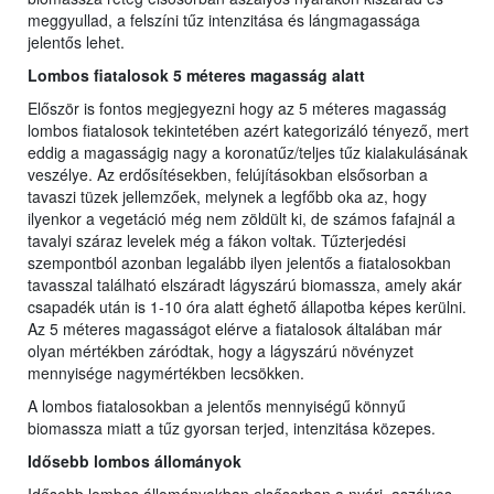
meggyullad, a felszíni tűz intenzitása és lángmagassága
jelentős lehet.
Lombos fiatalosok 5 méteres magasság alatt
Először is fontos megjegyezni hogy az 5 méteres magasság
lombos fiatalosok tekintetében azért kategorizáló tényező, mert
eddig a magasságig nagy a koronatűz/teljes tűz kialakulásának
veszélye. Az erdősítésekben, felújításokban elsősorban a
tavaszi tüzek jellemzőek, melynek a legfőbb oka az, hogy
ilyenkor a vegetáció még nem zöldült ki, de számos fafajnál a
tavalyi száraz levelek még a fákon voltak. Tűzterjedési
szempontból azonban legalább ilyen jelentős a fiatalosokban
tavasszal található elszáradt lágyszárú biomassza, amely akár
csapadék után is 1-10 óra alatt éghető állapotba képes kerülni.
Az 5 méteres magasságot elérve a fiatalosok általában már
olyan mértékben záródtak, hogy a lágyszárú növényzet
mennyisége nagymértékben lecsökken.
A lombos fiatalosokban a jelentős mennyiségű könnyű
biomassza miatt a tűz gyorsan terjed, intenzitása közepes.
Idősebb lombos állományok