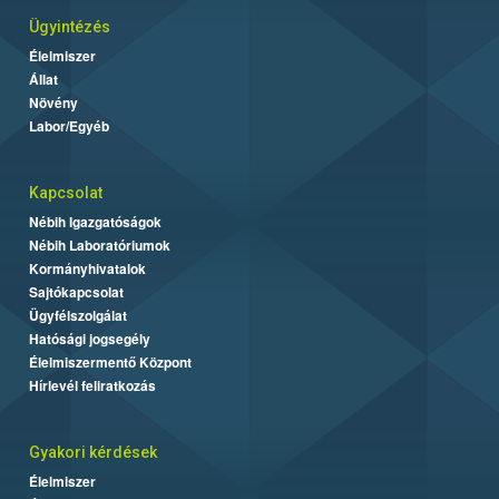
Ügyintézés
Élelmiszer
Állat
Növény
Labor/Egyéb
Kapcsolat
Nébih Igazgatóságok
Nébih Laboratóriumok
Kormányhivatalok
Sajtókapcsolat
Ügyfélszolgálat
Hatósági jogsegély
Élelmiszermentő Központ
Hírlevél feliratkozás
Gyakori kérdések
Élelmiszer