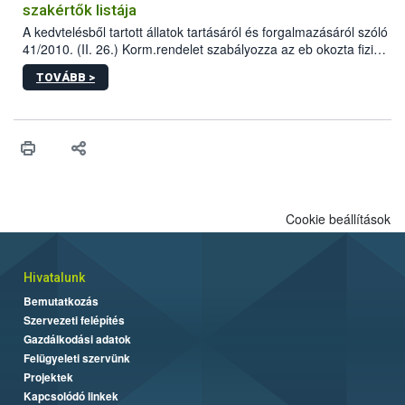
szakértők listája
A kedvtelésből tartott állatok tartásáról és forgalmazásáról szóló
41/2010. (II. 26.) Korm.rendelet szabályozza az eb okozta fizikai
sérülés, illetve ennek veszélye keletkezésekor felmerülő
TOVÁBB >
hatósági feladatokat, valamint a veszélyes eb tartását és annak
engedélyezését. Ezen eljárások során szükség esetén be kell
vonni az ebek viselkedésének megítélésében jártas szakértőt.
Cookie beállítások
Hivatalunk
Bemutatkozás
Szervezeti felépítés
Gazdálkodási adatok
Felügyeleti szervünk
Projektek
Kapcsolódó linkek