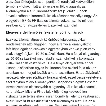
eloszlása tűzterjedés szempontjából rendkívül kedvezőtlen,
termőhelyi okok miatt a fák gyakran földig ágasak, az
állományokra a sűrű koronaszerkezet jellemző. Ennek
következtében a koronatűz kialakulásának veszélye nagy. Az
elegyetlen EF és FF fiatalos állományokban szinte minden
esetben koronatűzzel/teljes tűzzel kell számolni.
Elegyes erdei fenyő és fekete fenyő állományok
Ezek az állománytípusok különböző tulajdonságokkal
rendelkeznek attól függően, hogy a fenyő állományalkotó
fafajként legalább 50%-os elegyarányban van –e jelen vagy
csak elegyfafajként 10-30 százalékban. Ha a fenyő elegyaránya
az 50-60 százalékot meghaladja, számolni kell a koronatűz
kialakulásának veszélyével. Ha a fenyő elegyaránya ennél
kisebb, elsősorban egyes fák koronájába szalad fel a tűz, ez
azonban nem terjed tovább a koronaszintben. Ez a „fáklyának”
nevezett jelenség röptüzek forrása lehet, ezzel veszélyeztetve a
szélirányban fekvő állományokat. Csoportos elegyítés esetén
természetesen alacsonyabb elegyaránynál is kialakulhatnak
koronatüzek.Mivel a Pinus fajok tűje főleg kedvezőtlen
vízháztartású területeken lassan bomlik le, jelentős vastagságú
avar-tűlevélszint alakulhat ki ezen állományok alatt. Ha ez a
biomassza réteg elsősorban aszályos nyarakon kiszárad és