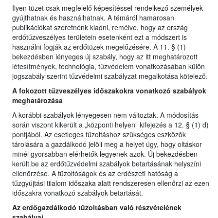
Ilyen tüzet csak megfelelő képesítéssel rendelkező személyek
gyújthatnak és használhatnak. A témáról hamarosan
publikációkat szeretnénk kiadni, remélve, hogy az ország
erdőtűzveszélyes területein esetenként ezt a módszert is
használni fogják az erdőtüzek megelőzésére. A 11. § (1)
bekezdésben lényeges új szabály, hogy az itt meghatározott
létesítmények, technológia, tűzvédelem vonatkozásában külön
jogszabály szerint tűzvédelmi szabályzat megalkotása kötelező.
A fokozott tűzveszélyes időszakokra vonatkozó szabályok
meghatározása
A korábbi szabályok lényegesen nem változtak. A módosítás
során viszont kikerült a „központi helyen” kifejezés a 12. § (1) d)
pontjából. Az esetleges tűzoltáshoz szükséges eszközök
tárolására a gazdálkodó jelöli meg a helyet úgy, hogy oltáskor
minél gyorsabban elérhetők legyenek azok. Új bekezdésben
került be az erdőtűzvédelmi szabályok betartásának helyszíni
ellenőrzése. A tűzoltóságok és az erdészeti hatóság a
tűzgyújtási tilalom időszaka alatt rendszeresen ellenőrzi az ezen
időszakra vonatkozó szabályok betartását.
Az erdőgazdálkodó tűzoltásban való részvételének
szabályai