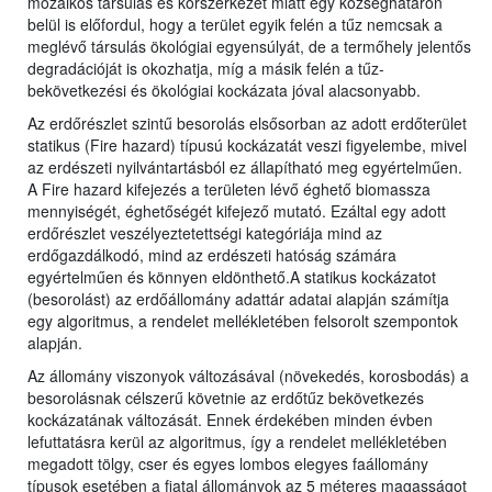
mozaikos társulás és korszerkezet miatt egy községhatáron
belül is előfordul, hogy a terület egyik felén a tűz nemcsak a
meglévő társulás ökológiai egyensúlyát, de a termőhely jelentős
degradációját is okozhatja, míg a másik felén a tűz-
bekövetkezési és ökológiai kockázata jóval alacsonyabb.
Az erdőrészlet szintű besorolás elsősorban az adott erdőterület
statikus (Fire hazard) típusú kockázatát veszi figyelembe, mivel
az erdészeti nyilvántartásból ez állapítható meg egyértelműen.
A Fire hazard kifejezés a területen lévő éghető biomassza
mennyiségét, éghetőségét kifejező mutató. Ezáltal egy adott
erdőrészlet veszélyeztetettségi kategóriája mind az
erdőgazdálkodó, mind az erdészeti hatóság számára
egyértelműen és könnyen eldönthető.A statikus kockázatot
(besorolást) az erdőállomány adattár adatai alapján számítja
egy algoritmus, a rendelet mellékletében felsorolt szempontok
alapján.
Az állomány viszonyok változásával (növekedés, korosbodás) a
besorolásnak célszerű követnie az erdőtűz bekövetkezés
kockázatának változását. Ennek érdekében minden évben
lefuttatásra kerül az algoritmus, így a rendelet mellékletében
megadott tölgy, cser és egyes lombos elegyes faállomány
típusok esetében a fiatal állományok az 5 méteres magasságot