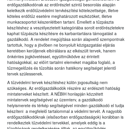
erdőgazdálkodónak az erdőrészlet szintű besorolás alapján
keletkezik erdőtűzvédelmi tervkészítési kötelezettsége, illetve
köteles erdőtűz esetére meghatározott eszközöket, illetve
munkacsoportot készenlétben tartani. Emellett a tűzpászta
készítéshez a veszélyeztetett kategóriába sorolt erdőrészletekre
kaphat tűzpászta készítésre és karbantartásra támogatást a
gazdálkodó. A rendelet megújítása során alapvető szempontnak
tartottuk, hogy a jövőben ne bonyolult közigazgatási eljárás
keretében kerüljenek elbírálásra az elkészült tervek, hanem
önkéntes jogkövetéssel, együttműködve az érintett
hatóságokkal, az előírt tartalmi elemeket magába foglaló, a
tűzmegelőzés és tűzoltás során hatékony segítséget jelentő
tervek szülessenek.
A tűzvédelmi tervek készítéshez külön jogosultság nem
szükséges. Az erdőgazdálkodók részére az erdészeti hatóság
mintaterveket készített. A NÉBIH honlapján közzétett
mintatervek segítségével az üzemterv, a gazdálkodó
helyismerete és térkép segítségével minden gazdálkodó el tudja
készíteni a megfelelő tartalommal a védelmi tervét. A nagyobb
erdőgazdálkodóknak (elsősorban erdőgazdaságok) korábban is
rendelkeztek tűzvédelmi tervekkel, amelyek eddig is a
tűzoltóságok rendelkezésére álltak, az együttműködés