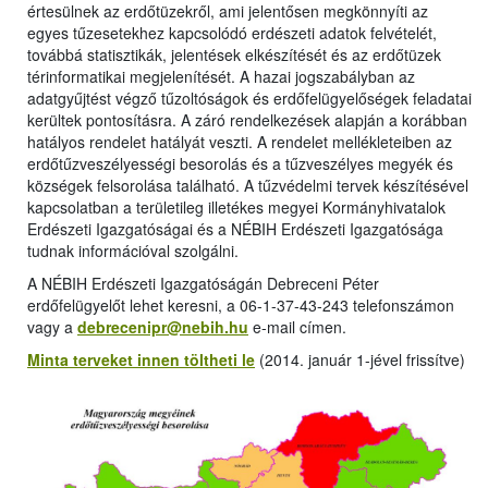
értesülnek az erdőtüzekről, ami jelentősen megkönnyíti az
egyes tűzesetekhez kapcsolódó erdészeti adatok felvételét,
továbbá statisztikák, jelentések elkészítését és az erdőtüzek
térinformatikai megjelenítését. A hazai jogszabályban az
adatgyűjtést végző tűzoltóságok és erdőfelügyelőségek feladatai
kerültek pontosításra. A záró rendelkezések alapján a korábban
hatályos rendelet hatályát veszti. A rendelet mellékleteiben az
erdőtűzveszélyességi besorolás és a tűzveszélyes megyék és
községek felsorolása található. A tűzvédelmi tervek készítésével
kapcsolatban a területileg illetékes megyei Kormányhivatalok
Erdészeti Igazgatóságai és a NÉBIH Erdészeti Igazgatósága
tudnak információval szolgálni.
A NÉBIH Erdészeti Igazgatóságán Debreceni Péter
erdőfelügyelőt lehet keresni, a 06-1-37-43-243 telefonszámon
vagy a
debrecenipr@nebih.hu
e-mail címen.
Minta terveket innen töltheti le
(2014. január 1-jével frissítve)