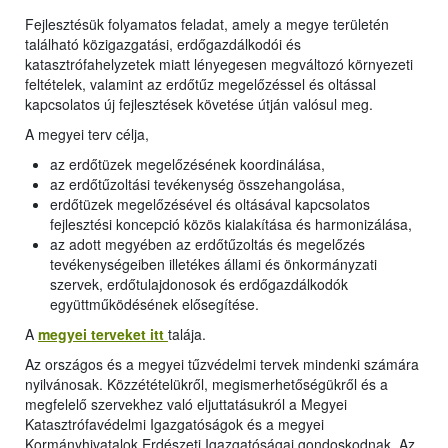
Fejlesztésük folyamatos feladat, amely a megye területén
található közigazgatási, erdőgazdálkodói és
katasztrófahelyzetek miatt lényegesen megváltozó környezeti
feltételek, valamint az erdőtűz megelőzéssel és oltással
kapcsolatos új fejlesztések követése útján valósul meg.
A megyei terv célja,
az erdőtüzek megelőzésének koordinálása,
az erdőtűzoltási tevékenység összehangolása,
erdőtüzek megelőzésével és oltásával kapcsolatos
fejlesztési koncepció közös kialakítása és harmonizálása,
az adott megyében az erdőtűzoltás és megelőzés
tevékenységeiben illetékes állami és önkormányzati
szervek, erdőtulajdonosok és erdőgazdálkodók
együttműködésének elősegítése.
A
megyei terveket itt
talája.
Az országos és a megyei tűzvédelmi tervek mindenki számára
nyilvánosak. Közzétételükről, megismerhetőségükről és a
megfelelő szervekhez való eljuttatásukról a Megyei
Katasztrófavédelmi Igazgatóságok és a megyei
Kormányhivatalok Erdészeti Igazgatóságai gondoskodnak. Az