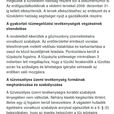
megküldik a tűzvédelmi hatóság részére ezt a dokumentumot is.
Az erdőgazdálkodóknak a védelmi terveket 2008. december 31-
ig kellett elkészíteniük. A tervek elkészítéséhez az erdészeti és a
tűzvédelmi hatóság segítséget nyújt a gazdálkodók részére.
A gyakorlati tűzmegelőzési tevékenységek végzésének
elrendelése
A rendeletből kikerültek a gőzmozdony üzemeltetésére
vonatkozó szabályok. Az erdőterülettel érintkező vonalas
létesítmények melletti védősáv kialakítása és karbantartása a
vasút és közút kezelőjének feladata. Pontosításra került a
tűzpászta fogalma. A tűzpászta szélessége minimálisan 3
méterben lett megállapítva, hogy a tűzoltó fecskendők a tűzoltás
során ha szükséges és lehetséges igénybe vehessék az
erdőben való mozgásra.
A tűzveszélyes üzemi tevékenység formáinak
meghatározása és szabályozása
A tűzveszélyes üzemi tevékenységre korábbi szabályok
lényegében nem változtak. Néhány kisebb kiegészítés történt,
illetve egy új fogalom került bevezetésre. A vágástéri hulladék
égetésére vonatkozó szabályok annyival egészültek ki a 9. § (5)
bekezdésben, hogy az égetés helyszínén a tűz jelzésére