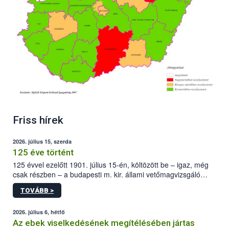
Friss hírek
2026. július 15, szerda
125 éve történt
125 évvel ezelőtt 1901. július 15-én, költözött be – igaz, még
csak részben – a budapesti m. kir. állami vetőmagvizsgáló
állomás a Kis Rókus utca 15. szám alatti, Czigler Győző által
TOVÁBB >
tervezett új épületébe.
2026. július 6, hétfő
Az ebek viselkedésének megítélésében jártas