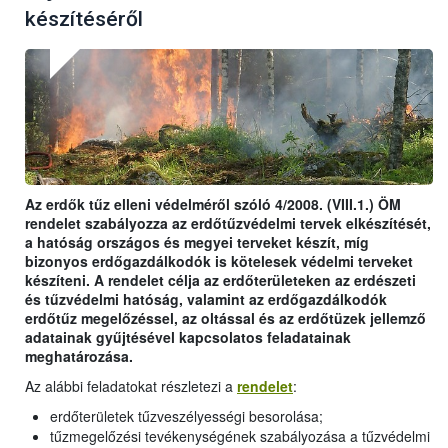
készítéséről
Az erdők tűz elleni védelméről szóló 4/2008. (VIII.1.) ÖM
rendelet szabályozza az erdőtűzvédelmi tervek elkészítését,
a hatóság országos és megyei terveket készít, míg
bizonyos erdőgazdálkodók is kötelesek védelmi terveket
készíteni. A rendelet célja az erdőterületeken az erdészeti
és tűzvédelmi hatóság, valamint az erdőgazdálkodók
erdőtűz megelőzéssel, az oltással és az erdőtüzek jellemző
adatainak gyűjtésével kapcsolatos feladatainak
meghatározása.
Az alábbi feladatokat részletezi a
rendelet
:
erdőterületek tűzveszélyességi besorolása;
tűzmegelőzési tevékenységének szabályozása a tűzvédelmi