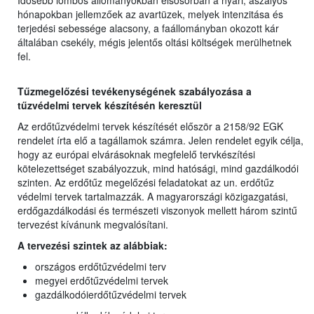
Idősebb lombos állományokban elsősorban a nyári, aszályos
hónapokban jellemzőek az avartüzek, melyek intenzitása és
terjedési sebessége alacsony, a faállományban okozott kár
általában csekély, mégis jelentős oltási költségek merülhetnek
fel.
Tűzmegelőzési tevékenységének szabályozása a
tűzvédelmi tervek készítésén keresztül
Az erdőtűzvédelmi tervek készítését először a 2158/92 EGK
rendelet írta elő a tagállamok számra. Jelen rendelet egyik célja,
hogy az európai elvárásoknak megfelelő tervkészítési
kötelezettséget szabályozzuk, mind hatósági, mind gazdálkodói
szinten. Az erdőtűz megelőzési feladatokat az un. erdőtűz
védelmi tervek tartalmazzák. A magyarországi közigazgatási,
erdőgazdálkodási és természeti viszonyok mellett három szintű
tervezést kívánunk megvalósítani.
A tervezési szintek az alábbiak:
országos erdőtűzvédelmi terv
megyei erdőtűzvédelmi tervek
gazdálkodóierdőtűzvédelmi tervek