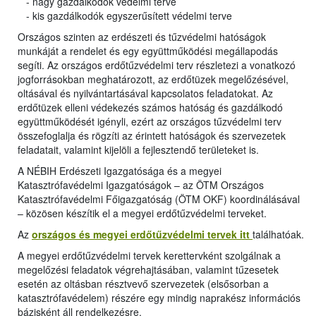
- nagy gazdálkodók védelmi terve
- kis gazdálkodók egyszerűsített védelmi terve
Országos szinten az erdészeti és tűzvédelmi hatóságok
munkáját a rendelet és egy együttműködési megállapodás
segíti. Az országos erdőtűzvédelmi terv részletezi a vonatkozó
jogforrásokban meghatározott, az erdőtüzek megelőzésével,
oltásával és nyilvántartásával kapcsolatos feladatokat. Az
erdőtüzek elleni védekezés számos hatóság és gazdálkodó
együttműködését igényli, ezért az országos tűzvédelmi terv
összefoglalja és rögzíti az érintett hatóságok és szervezetek
feladatait, valamint kijelöli a fejlesztendő területeket is.
A NÉBIH Erdészeti Igazgatósága és a megyei
Katasztrófavédelmi Igazgatóságok – az ÖTM Országos
Katasztrófavédelmi Főigazgatóság (ÖTM OKF) koordinálásával
– közösen készítik el a megyei erdőtűzvédelmi terveket.
Az
országos és megyei erdőtűzvédelmi tervek itt
találhatóak.
A megyei erdőtűzvédelmi tervek kerettervként szolgálnak a
megelőzési feladatok végrehajtásában, valamint tűzesetek
esetén az oltásban résztvevő szervezetek (elsősorban a
katasztrófavédelem) részére egy mindig naprakész információs
bázisként áll rendelkezésre.