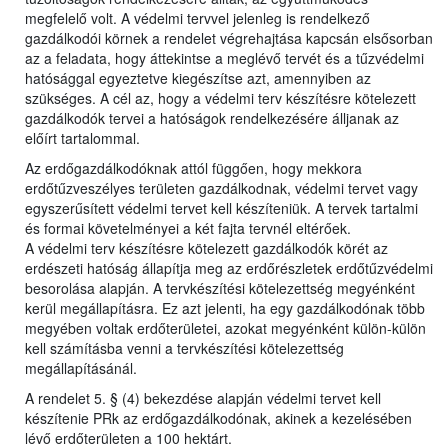
megfelelő volt. A védelmi tervvel jelenleg is rendelkező
gazdálkodói körnek a rendelet végrehajtása kapcsán elsősorban
az a feladata, hogy áttekintse a meglévő tervét és a tűzvédelmi
hatósággal egyeztetve kiegészítse azt, amennyiben az
szükséges. A cél az, hogy a védelmi terv készítésre kötelezett
gazdálkodók tervei a hatóságok rendelkezésére álljanak az
előírt tartalommal.
Az erdőgazdálkodóknak attól függően, hogy mekkora
erdőtűzveszélyes területen gazdálkodnak, védelmi tervet vagy
egyszerűsített védelmi tervet kell készíteniük. A tervek tartalmi
és formai követelményei a két fajta tervnél eltérőek.
A védelmi terv készítésre kötelezett gazdálkodók körét az
erdészeti hatóság állapítja meg az erdőrészletek erdőtűzvédelmi
besorolása alapján. A tervkészítési kötelezettség megyénként
kerül megállapításra. Ez azt jelenti, ha egy gazdálkodónak több
megyében voltak erdőterületei, azokat megyénként külön-külön
kell számításba venni a tervkészítési kötelezettség
megállapításánál.
A rendelet 5. § (4) bekezdése alapján védelmi tervet kell
készítenie PRk az erdőgazdálkodónak, akinek a kezelésében
lévő erdőterületen a 100 hektárt.