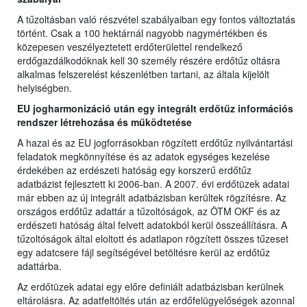
A tűzoltásban való részvétel szabályaiban egy fontos változtatás
történt. Csak a 100 hektárnál nagyobb nagymértékben és
közepesen veszélyeztetett erdőterülettel rendelkező
erdőgazdálkodóknak kell 30 személy részére erdőtűz oltásra
alkalmas felszerelést készenlétben tartani, az általa kijelölt
helyiségben.
EU jogharmonizáció után egy integrált erdőtűz információs
rendszer létrehozása és működtetése
A hazai és az EU jogforrásokban rögzített erdőtűz nyilvántartási
feladatok megkönnyítése és az adatok egységes kezelése
érdekében az erdészeti hatóság egy korszerű erdőtűz
adatbázist fejlesztett ki 2006-ban. A 2007. évi erdőtüzek adatai
már ebben az új integrált adatbázisban kerültek rögzítésre. Az
országos erdőtűz adattár a tűzoltóságok, az ÖTM OKF és az
erdészeti hatóság által felvett adatokból kerül összeállításra. A
tűzoltóságok által eloltott és adatlapon rögzített összes tűzeset
egy adatcsere fájl segítségével betöltésre kerül az erdőtűz
adattárba.
Az erdőtüzek adatai egy előre definiált adatbázisban kerülnek
eltárolásra. Az adatfeltöltés után az erdőfelügyelőségek azonnal