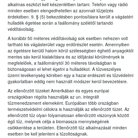
alkalmas eszközt kell készenlétben tartani. Telefon vagy rádió
minden esetben elengedhetetlen az azonnali tűzjelzés
érdekében. 9. § (5) bekezdésben pontosításra került a vágástéri
hulladék égetése során a faállomány szélétől tartandó
védőtávolság.
A korábbi 50 méteres védőtávolság sok esetben nehezen volt
tartható kis vágásterület vagy erdőrészlet esetén. Amennyiben
az égetésre kerülő halom körül szélességben éghető anyagoktól
mentes sáv kerül kialakításra és az időjárási körülmények is
megfelelőek, a faállománytól 30 méteres távolságban is
biztonságosan el lehet égetni a hulladékot. A tűzveszélyes
üzemi tevékenység körében egy a hazai erdészeti és tűzvédelmi
gyakorlatban eddig nem használt módszer kerül bevezetésre.
Az ellenőrzött tüzeket Amerikában és egyes európai
országokban régóta használják az un. integrált
tűzmenedzsment elemeként. Európában több országban
természetvédelmi célokra is használják az ellenőrzött tüzet. Az
ellenőrzött tűz olyan folyamatosan ellenőrzött viszonyok között
égő tűz, melynek célja a biomassza mennyiségének
csökkentése a területen. Ellenőrzött tűz alkalmazását minden
esetben be kell jelenteni a tűzoltóságnak.