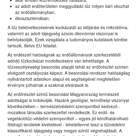
akár emberi közreműködés hatására;
az adott erdőterületen meggyulladó tűz milyen kárt okozhat
az erdőállományban,
ökoszisztémában;
A tűz bekövetkezésének kockázatát az időjárási és mikroklíma,
valamint az adott tájegység szocio-ökonómiai viszonyai is
befolyásolják. Ezek vizsgálata a tudományos kutatások körébe
tartozik, illetve EU feladat.
Az erdészeti hatóságnak az erdőállományok szerkezetéből
adódó tűzkockázat modellezésére van lehetősége. A
tűzveszélyességi besorolás alapját tehát az erdőrészlet szinten
elvégzett osztályozás képezi. A besorolási rendszer hatóságilag
nyilvántartott adatokon alapul és segítségével megfelelően
érvényre juthatnak a szakmai elvárások is.
Az erdőrészlet szintű besorolást Magyarország természeti
adottságai is indokolják. Hazánk geológiai, termőhelyi viszonyai
következtében – természetvédelmi szempontból kedvező -
mozaikos társulás-szerkezettel rendelkezik. Ez erdő- és
vegetációtűz-védelmi szempontból – egyes jól körülhatárolható
földrajzi területek kivételével - lehetetlenné teszi a tűzvédelmi
klasszifikáció tájegység vagy megye szintű végrehajtását. A