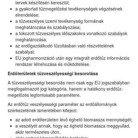
tervek készítésén keresztül;
a gyakorlati tűzmegelőzési tevékenységek végzésének
elrendelése;
a tűzveszélyes üzemi tevékenység formáinak
meghatározása és szabályozása;
a fokozott tűzveszélyes időszakokra vonatkozó szabályok
meghatározása;
az erdőgazdálkodó tűzoltásban való részvételének
szabályai;
EU jogharmonizáció után egy integrált erdőtűz információs
rendszer létrehozása és működtetése.
Erdőterületek tűzveszélyességi besorolása
A tűzveszélyességi besorolás nem csak egy EU jogszabályban
megfogalmazott jogi kategória, hanem a hatékony erdőtűz-
megelőzés legfontosabb paramétere.
Az erdőtűz veszélyességi paraméter az erdőállományok
szerkezetének ismeretében kifejezi:
az adott erdőterületen lévő éghető biomassza mennyiségét;
a veszélyét annak, hogy az éghető biomassza meggyullad,
akár természetes úton,