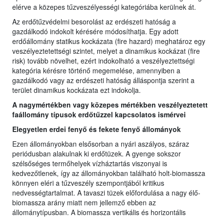
elérve a közepes tűzveszélyességi kategóriába kerülnek át.
Az erdőtűzvédelmi besorolást az erdészeti hatóság a
gazdálkodó indokolt kérésére módosíthatja. Egy adott
erdőállomány statikus kockázata (fire hazard) meghatároz egy
veszélyeztetettségi szintet, melyet a dinamikus kockázat (fire
risk) tovább növelhet, ezért indokolható a veszélyeztettségi
kategória kérésre történő megemelése, amennyiben a
gazdálkodó vagy az erdészeti hatóság álláspontja szerint a
terület dinamikus kockázata ezt indokolja.
A nagymértékben vagy közepes mértékben veszélyeztetett
faállomány típusok erdőtűzzel kapcsolatos ismérvei
Elegyetlen erdei fenyő és fekete fenyő állományok
Ezen állományokban elsősorban a nyári aszályos, száraz
periódusban alakulnak ki erdőtüzek. A gyenge sokszor
szélsőséges termőhelyek vízháztartás viszonyai is
kedvezőtlenek, így az állományokban található holt-biomassza
könnyen eléri a tűzveszély szempontjából kritikus
nedvességtartalmat. A tavaszi tüzek előfordulása a nagy élő-
biomassza arány miatt nem jellemző ebben az
állománytípusban. A biomassza vertikális és horizontális