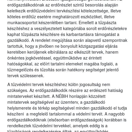
erdőgazdálkodónak az erdőrészlet szintű besorolás alapján
keletkezik erdőtűzvédelmi tervkészítési kötelezettsége, illetve
köteles erdőtűz esetére meghatározott eszközöket, illetve
munkacsoportot készenlétben tartani. Emellett a tűzpászta
készítéshez a veszélyeztetett kategóriába sorolt erdőrészletekre
kaphat tűzpászta készítésre és karbantartásra támogatást a
gazdálkodó. A rendelet megújítása során alapvető szempontnak
tartottuk, hogy a jövőben ne bonyolult közigazgatási eljárás
keretében kerüljenek elbírálásra az elkészült tervek, hanem
önkéntes jogkövetéssel, együttműködve az érintett
hatóságokkal, az előírt tartalmi elemeket magába foglaló, a
tűzmegelőzés és tűzoltás során hatékony segítséget jelentő
tervek szülessenek.
A tűzvédelmi tervek készítéshez külön jogosultság nem
szükséges. Az erdőgazdálkodók részére az erdészeti hatóság
mintaterveket készített. A NÉBIH honlapján közzétett
mintatervek segítségével az üzemterv, a gazdálkodó
helyismerete és térkép segítségével minden gazdálkodó el tudja
készíteni a megfelelő tartalommal a védelmi tervét. A nagyobb
erdőgazdálkodóknak (elsősorban erdőgazdaságok) korábban is
rendelkeztek tűzvédelmi tervekkel, amelyek eddig is a
tűzoltóságok rendelkezésére álltak, az együttműködés