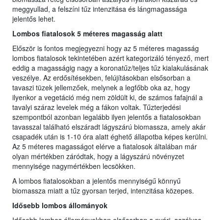
meggyullad, a felszíni tűz intenzitása és lángmagassága
jelentős lehet.
Lombos fiatalosok 5 méteres magasság alatt
Először is fontos megjegyezni hogy az 5 méteres magasság
lombos fiatalosok tekintetében azért kategorizáló tényező, mert
eddig a magasságig nagy a koronatűz/teljes tűz kialakulásának
veszélye. Az erdősítésekben, felújításokban elsősorban a
tavaszi tüzek jellemzőek, melynek a legfőbb oka az, hogy
ilyenkor a vegetáció még nem zöldült ki, de számos fafajnál a
tavalyi száraz levelek még a fákon voltak. Tűzterjedési
szempontból azonban legalább ilyen jelentős a fiatalosokban
tavasszal található elszáradt lágyszárú biomassza, amely akár
csapadék után is 1-10 óra alatt éghető állapotba képes kerülni.
Az 5 méteres magasságot elérve a fiatalosok általában már
olyan mértékben záródtak, hogy a lágyszárú növényzet
mennyisége nagymértékben lecsökken.
A lombos fiatalosokban a jelentős mennyiségű könnyű
biomassza miatt a tűz gyorsan terjed, intenzitása közepes.
Idősebb lombos állományok