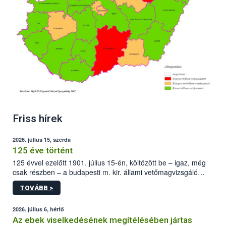
Friss hírek
2026. július 15, szerda
125 éve történt
125 évvel ezelőtt 1901. július 15-én, költözött be – igaz, még
csak részben – a budapesti m. kir. állami vetőmagvizsgáló
állomás a Kis Rókus utca 15. szám alatti, Czigler Győző által
TOVÁBB >
tervezett új épületébe.
2026. július 6, hétfő
Az ebek viselkedésének megítélésében jártas