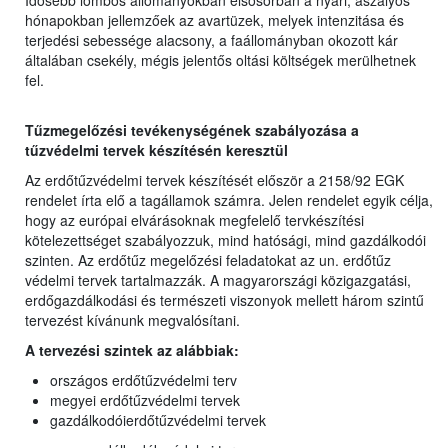
Idősebb lombos állományokban elsősorban a nyári, aszályos
hónapokban jellemzőek az avartüzek, melyek intenzitása és
terjedési sebessége alacsony, a faállományban okozott kár
általában csekély, mégis jelentős oltási költségek merülhetnek
fel.
Tűzmegelőzési tevékenységének szabályozása a
tűzvédelmi tervek készítésén keresztül
Az erdőtűzvédelmi tervek készítését először a 2158/92 EGK
rendelet írta elő a tagállamok számra. Jelen rendelet egyik célja,
hogy az európai elvárásoknak megfelelő tervkészítési
kötelezettséget szabályozzuk, mind hatósági, mind gazdálkodói
szinten. Az erdőtűz megelőzési feladatokat az un. erdőtűz
védelmi tervek tartalmazzák. A magyarországi közigazgatási,
erdőgazdálkodási és természeti viszonyok mellett három szintű
tervezést kívánunk megvalósítani.
A tervezési szintek az alábbiak:
országos erdőtűzvédelmi terv
megyei erdőtűzvédelmi tervek
gazdálkodóierdőtűzvédelmi tervek