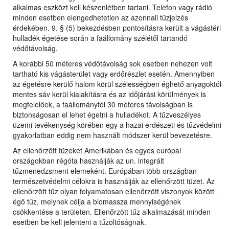
alkalmas eszközt kell készenlétben tartani. Telefon vagy rádió
minden esetben elengedhetetlen az azonnali tűzjelzés
érdekében. 9. § (5) bekezdésben pontosításra került a vágástéri
hulladék égetése során a faállomány szélétől tartandó
védőtávolság.
A korábbi 50 méteres védőtávolság sok esetben nehezen volt
tartható kis vágásterület vagy erdőrészlet esetén. Amennyiben
az égetésre kerülő halom körül szélességben éghető anyagoktól
mentes sáv kerül kialakításra és az időjárási körülmények is
megfelelőek, a faállománytól 30 méteres távolságban is
biztonságosan el lehet égetni a hulladékot. A tűzveszélyes
üzemi tevékenység körében egy a hazai erdészeti és tűzvédelmi
gyakorlatban eddig nem használt módszer kerül bevezetésre.
Az ellenőrzött tüzeket Amerikában és egyes európai
országokban régóta használják az un. integrált
tűzmenedzsment elemeként. Európában több országban
természetvédelmi célokra is használják az ellenőrzött tüzet. Az
ellenőrzött tűz olyan folyamatosan ellenőrzött viszonyok között
égő tűz, melynek célja a biomassza mennyiségének
csökkentése a területen. Ellenőrzött tűz alkalmazását minden
esetben be kell jelenteni a tűzoltóságnak.