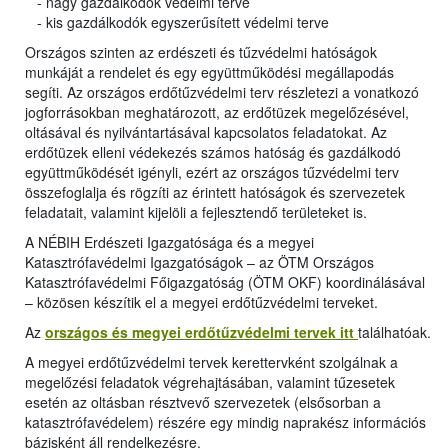
- nagy gazdálkodók védelmi terve
- kis gazdálkodók egyszerűsített védelmi terve
Országos szinten az erdészeti és tűzvédelmi hatóságok
munkáját a rendelet és egy együttműködési megállapodás
segíti. Az országos erdőtűzvédelmi terv részletezi a vonatkozó
jogforrásokban meghatározott, az erdőtüzek megelőzésével,
oltásával és nyilvántartásával kapcsolatos feladatokat. Az
erdőtüzek elleni védekezés számos hatóság és gazdálkodó
együttműködését igényli, ezért az országos tűzvédelmi terv
összefoglalja és rögzíti az érintett hatóságok és szervezetek
feladatait, valamint kijelöli a fejlesztendő területeket is.
A NÉBIH Erdészeti Igazgatósága és a megyei
Katasztrófavédelmi Igazgatóságok – az ÖTM Országos
Katasztrófavédelmi Főigazgatóság (ÖTM OKF) koordinálásával
– közösen készítik el a megyei erdőtűzvédelmi terveket.
Az
országos és megyei erdőtűzvédelmi tervek itt
találhatóak.
A megyei erdőtűzvédelmi tervek kerettervként szolgálnak a
megelőzési feladatok végrehajtásában, valamint tűzesetek
esetén az oltásban résztvevő szervezetek (elsősorban a
katasztrófavédelem) részére egy mindig naprakész információs
bázisként áll rendelkezésre.