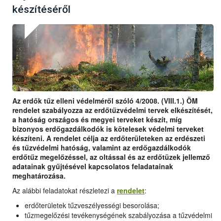
készítéséről
Az erdők tűz elleni védelméről szóló 4/2008. (VIII.1.) ÖM
rendelet szabályozza az erdőtűzvédelmi tervek elkészítését,
a hatóság országos és megyei terveket készít, míg
bizonyos erdőgazdálkodók is kötelesek védelmi terveket
készíteni. A rendelet célja az erdőterületeken az erdészeti
és tűzvédelmi hatóság, valamint az erdőgazdálkodók
erdőtűz megelőzéssel, az oltással és az erdőtüzek jellemző
adatainak gyűjtésével kapcsolatos feladatainak
meghatározása.
Az alábbi feladatokat részletezi a
rendelet
:
erdőterületek tűzveszélyességi besorolása;
tűzmegelőzési tevékenységének szabályozása a tűzvédelmi