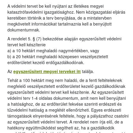
A védelmi tervet be kell nyújtani az illetékes megyei
katasztrófavédelmi igazgatósághoz. Nem közigazgatási eljárás
keretében történik a terv benyújtása, de a mintatervben
megkövetelt információkat tartalmaznia kell a benyújtott
dokumentumnak.
A rendelet 5. § (7) bekezdése alapján egyszerűsített védelmi
tervet kell készítenie
a) a 10 hektárt meghaladó nagymértékben, vagy
b) a 20 hektárt meghaladó közepesen veszélyeztetett
erdőterületet kezelő erdőgazdálkodónak.
Az
egyszerűsített megyei terveket itt
találja.
Tehát a 100 hektárt meg nem haladó, de a fenti feltételeknek
megfelelő veszélyeztetett erdőterületet kezelő gazdálkodóknak
egyszerűsített védelmi tervet kell készítenie. Az egyszerűsített
védelmi terv 1-4 oldalas dokumentum, amit nem kell benyújtani
a hatósághoz, de az erdőterület fekvése szerinti erdészeti és
tűzvédelmi hatóság a meglétét ellenőrizheti. Egyes erdészeti
támogatások elnyerésének feltétele, hogy a pályázathoz csatolni
az egyszerűsített védelmi tervet. A rendelet nem írja elő, de a
hatékony együttműködést segítheti az, ha a gazdálkodók