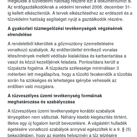
megküldik a tűzvédelmi hatóság részére ezt a dokumentumot is.
Az erdőgazdálkodóknak a védelmi terveket 2008. december 31-
ig kellett elkészíteniük. A tervek elkészítéséhez az erdészeti és a
tűzvédelmi hatóság segítséget nyújt a gazdálkodók részére.
A gyakorlati tűzmegelőzési tevékenységek végzésének
elrendelése
A rendeletből kikerültek a gőzmozdony üzemeltetésére
vonatkozó szabályok. Az erdőterülettel érintkező vonalas
létesítmények melletti védősáv kialakítása és karbantartása a
vasút és közút kezelőjének feladata. Pontosításra került a
tűzpászta fogalma. A tűzpászta szélessége minimálisan 3
méterben lett megállapítva, hogy a tűzoltó fecskendők a tűzoltás
során ha szükséges és lehetséges igénybe vehessék az
erdőben való mozgásra.
A tűzveszélyes üzemi tevékenység formáinak
meghatározása és szabályozása
A tűzveszélyes üzemi tevékenységre korábbi szabályok
lényegében nem változtak. Néhány kisebb kiegészítés történt,
illetve egy új fogalom került bevezetésre. A vágástéri hulladék
égetésére vonatkozó szabályok annyival egészültek ki a 9. § (5)
bekezdésben, hogy az égetés helyszínén a tűz jelzésére