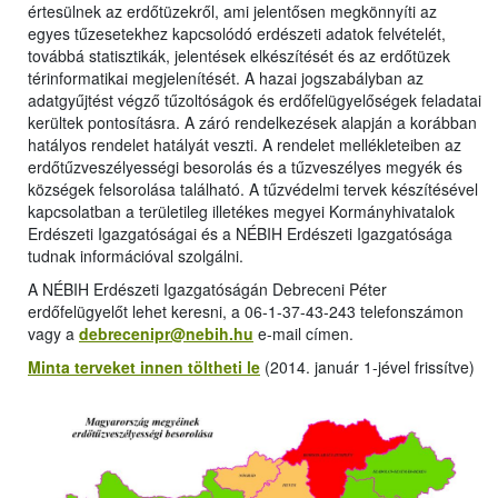
értesülnek az erdőtüzekről, ami jelentősen megkönnyíti az
egyes tűzesetekhez kapcsolódó erdészeti adatok felvételét,
továbbá statisztikák, jelentések elkészítését és az erdőtüzek
térinformatikai megjelenítését. A hazai jogszabályban az
adatgyűjtést végző tűzoltóságok és erdőfelügyelőségek feladatai
kerültek pontosításra. A záró rendelkezések alapján a korábban
hatályos rendelet hatályát veszti. A rendelet mellékleteiben az
erdőtűzveszélyességi besorolás és a tűzveszélyes megyék és
községek felsorolása található. A tűzvédelmi tervek készítésével
kapcsolatban a területileg illetékes megyei Kormányhivatalok
Erdészeti Igazgatóságai és a NÉBIH Erdészeti Igazgatósága
tudnak információval szolgálni.
A NÉBIH Erdészeti Igazgatóságán Debreceni Péter
erdőfelügyelőt lehet keresni, a 06-1-37-43-243 telefonszámon
vagy a
debrecenipr@nebih.hu
e-mail címen.
Minta terveket innen töltheti le
(2014. január 1-jével frissítve)