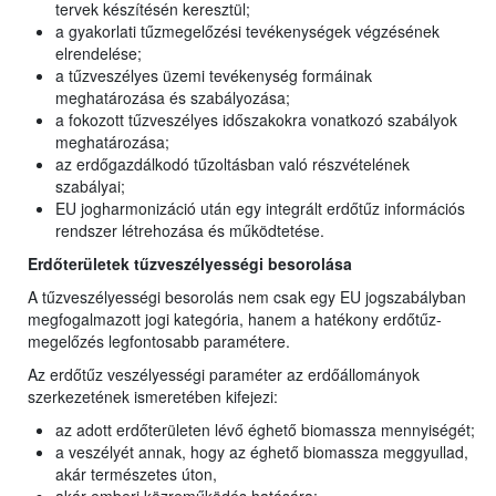
tervek készítésén keresztül;
a gyakorlati tűzmegelőzési tevékenységek végzésének
elrendelése;
a tűzveszélyes üzemi tevékenység formáinak
meghatározása és szabályozása;
a fokozott tűzveszélyes időszakokra vonatkozó szabályok
meghatározása;
az erdőgazdálkodó tűzoltásban való részvételének
szabályai;
EU jogharmonizáció után egy integrált erdőtűz információs
rendszer létrehozása és működtetése.
Erdőterületek tűzveszélyességi besorolása
A tűzveszélyességi besorolás nem csak egy EU jogszabályban
megfogalmazott jogi kategória, hanem a hatékony erdőtűz-
megelőzés legfontosabb paramétere.
Az erdőtűz veszélyességi paraméter az erdőállományok
szerkezetének ismeretében kifejezi:
az adott erdőterületen lévő éghető biomassza mennyiségét;
a veszélyét annak, hogy az éghető biomassza meggyullad,
akár természetes úton,