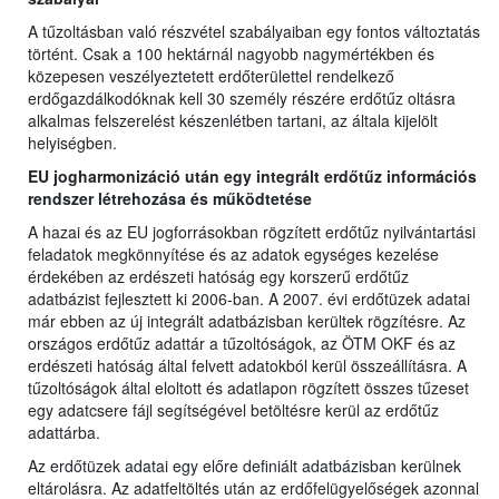
A tűzoltásban való részvétel szabályaiban egy fontos változtatás
történt. Csak a 100 hektárnál nagyobb nagymértékben és
közepesen veszélyeztetett erdőterülettel rendelkező
erdőgazdálkodóknak kell 30 személy részére erdőtűz oltásra
alkalmas felszerelést készenlétben tartani, az általa kijelölt
helyiségben.
EU jogharmonizáció után egy integrált erdőtűz információs
rendszer létrehozása és működtetése
A hazai és az EU jogforrásokban rögzített erdőtűz nyilvántartási
feladatok megkönnyítése és az adatok egységes kezelése
érdekében az erdészeti hatóság egy korszerű erdőtűz
adatbázist fejlesztett ki 2006-ban. A 2007. évi erdőtüzek adatai
már ebben az új integrált adatbázisban kerültek rögzítésre. Az
országos erdőtűz adattár a tűzoltóságok, az ÖTM OKF és az
erdészeti hatóság által felvett adatokból kerül összeállításra. A
tűzoltóságok által eloltott és adatlapon rögzített összes tűzeset
egy adatcsere fájl segítségével betöltésre kerül az erdőtűz
adattárba.
Az erdőtüzek adatai egy előre definiált adatbázisban kerülnek
eltárolásra. Az adatfeltöltés után az erdőfelügyelőségek azonnal