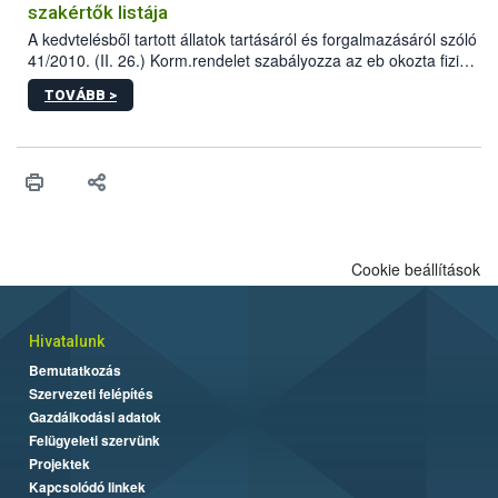
szakértők listája
A kedvtelésből tartott állatok tartásáról és forgalmazásáról szóló
41/2010. (II. 26.) Korm.rendelet szabályozza az eb okozta fizikai
sérülés, illetve ennek veszélye keletkezésekor felmerülő
TOVÁBB >
hatósági feladatokat, valamint a veszélyes eb tartását és annak
engedélyezését. Ezen eljárások során szükség esetén be kell
vonni az ebek viselkedésének megítélésében jártas szakértőt.
Cookie beállítások
Hivatalunk
Bemutatkozás
Szervezeti felépítés
Gazdálkodási adatok
Felügyeleti szervünk
Projektek
Kapcsolódó linkek