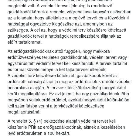
megfelelő volt. A védelmi tervvel jelenleg is rendelkező
gazdálkodói körnek a rendelet végrehajtása kapcsán elsősorban
az a feladata, hogy áttekintse a meglévő tervét és a tűzvédelmi
hatósággal egyeztetve kiegészítse azt, amennyiben az
szükséges. A cél az, hogy a védelmi terv készítésre kötelezett
gazdálkodók tervei a hatóságok rendelkezésére álljanak az
előírt tartalommal.
Az erdőgazdálkodóknak attól függően, hogy mekkora
erdőtűzveszélyes területen gazdálkodnak, védelmi tervet vagy
egyszerűsített védelmi tervet kell készíteniük. A tervek tartalmi
és formai követelményei a két fajta tervnél eltérőek.
A védelmi terv készítésre kötelezett gazdálkodók körét az
erdészeti hatóság állapítja meg az erdőrészletek erdőtűzvédelmi
besorolása alapján. A tervkészítési kötelezettség megyénként
kerül megállapításra. Ez azt jelenti, ha egy gazdálkodónak több
megyében voltak erdőterületei, azokat megyénként külön-külön
kell számításba venni a tervkészítési kötelezettség
megállapításánál.
A rendelet 5. § (4) bekezdése alapján védelmi tervet kell
készítenie PRk az erdőgazdálkodónak, akinek a kezelésében
lévő erdőterületen a 100 hektárt.