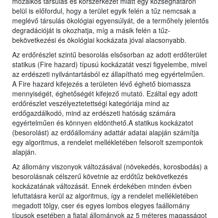
mozaikos társulás és korszerkezet miatt egy községhatáron
belül is előfordul, hogy a terület egyik felén a tűz nemcsak a
meglévő társulás ökológiai egyensúlyát, de a termőhely jelentős
degradációját is okozhatja, míg a másik felén a tűz-
bekövetkezési és ökológiai kockázata jóval alacsonyabb.
Az erdőrészlet szintű besorolás elsősorban az adott erdőterület
statikus (Fire hazard) típusú kockázatát veszi figyelembe, mivel
az erdészeti nyilvántartásból ez állapítható meg egyértelműen.
A Fire hazard kifejezés a területen lévő éghető biomassza
mennyiségét, éghetőségét kifejező mutató. Ezáltal egy adott
erdőrészlet veszélyeztetettségi kategóriája mind az
erdőgazdálkodó, mind az erdészeti hatóság számára
egyértelműen és könnyen eldönthető.A statikus kockázatot
(besorolást) az erdőállomány adattár adatai alapján számítja
egy algoritmus, a rendelet mellékletében felsorolt szempontok
alapján.
Az állomány viszonyok változásával (növekedés, korosbodás) a
besorolásnak célszerű követnie az erdőtűz bekövetkezés
kockázatának változását. Ennek érdekében minden évben
lefuttatásra kerül az algoritmus, így a rendelet mellékletében
megadott tölgy, cser és egyes lombos elegyes faállomány
típusok esetében a fiatal állományok az 5 méteres magasságot