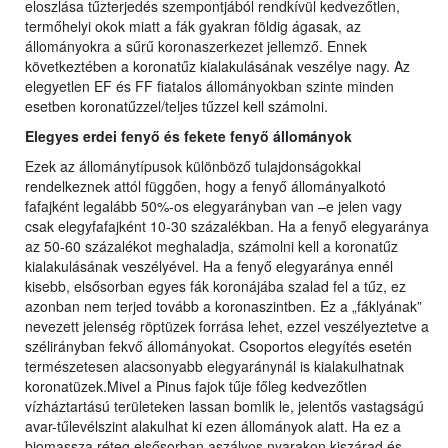
eloszlása tűzterjedés szempontjából rendkívül kedvezőtlen,
termőhelyi okok miatt a fák gyakran földig ágasak, az
állományokra a sűrű koronaszerkezet jellemző. Ennek
következtében a koronatűz kialakulásának veszélye nagy. Az
elegyetlen EF és FF fiatalos állományokban szinte minden
esetben koronatűzzel/teljes tűzzel kell számolni.
Elegyes erdei fenyő és fekete fenyő állományok
Ezek az állománytípusok különböző tulajdonságokkal
rendelkeznek attól függően, hogy a fenyő állományalkotó
fafajként legalább 50%-os elegyarányban van –e jelen vagy
csak elegyfafajként 10-30 százalékban. Ha a fenyő elegyaránya
az 50-60 százalékot meghaladja, számolni kell a koronatűz
kialakulásának veszélyével. Ha a fenyő elegyaránya ennél
kisebb, elsősorban egyes fák koronájába szalad fel a tűz, ez
azonban nem terjed tovább a koronaszintben. Ez a „fáklyának”
nevezett jelenség röptüzek forrása lehet, ezzel veszélyeztetve a
szélirányban fekvő állományokat. Csoportos elegyítés esetén
természetesen alacsonyabb elegyaránynál is kialakulhatnak
koronatüzek.Mivel a Pinus fajok tűje főleg kedvezőtlen
vízháztartású területeken lassan bomlik le, jelentős vastagságú
avar-tűlevélszint alakulhat ki ezen állományok alatt. Ha ez a
biomassza réteg elsősorban aszályos nyarakon kiszárad és