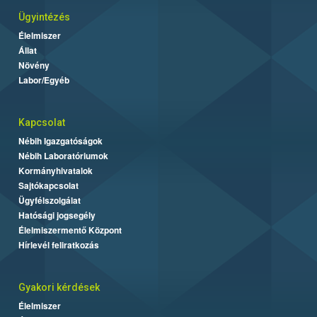
Ügyintézés
Élelmiszer
Állat
Növény
Labor/Egyéb
Kapcsolat
Nébih Igazgatóságok
Nébih Laboratóriumok
Kormányhivatalok
Sajtókapcsolat
Ügyfélszolgálat
Hatósági jogsegély
Élelmiszermentő Központ
Hírlevél feliratkozás
Gyakori kérdések
Élelmiszer