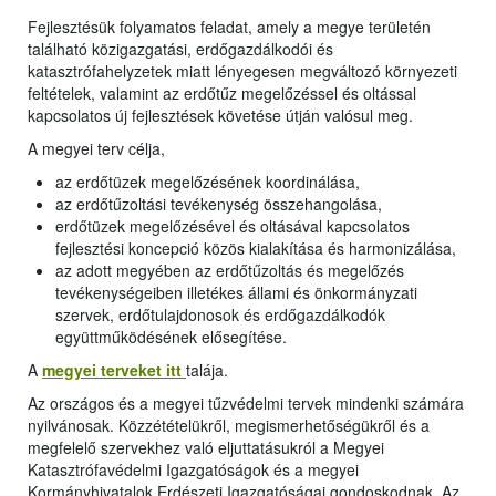
Fejlesztésük folyamatos feladat, amely a megye területén
található közigazgatási, erdőgazdálkodói és
katasztrófahelyzetek miatt lényegesen megváltozó környezeti
feltételek, valamint az erdőtűz megelőzéssel és oltással
kapcsolatos új fejlesztések követése útján valósul meg.
A megyei terv célja,
az erdőtüzek megelőzésének koordinálása,
az erdőtűzoltási tevékenység összehangolása,
erdőtüzek megelőzésével és oltásával kapcsolatos
fejlesztési koncepció közös kialakítása és harmonizálása,
az adott megyében az erdőtűzoltás és megelőzés
tevékenységeiben illetékes állami és önkormányzati
szervek, erdőtulajdonosok és erdőgazdálkodók
együttműködésének elősegítése.
A
megyei terveket itt
talája.
Az országos és a megyei tűzvédelmi tervek mindenki számára
nyilvánosak. Közzétételükről, megismerhetőségükről és a
megfelelő szervekhez való eljuttatásukról a Megyei
Katasztrófavédelmi Igazgatóságok és a megyei
Kormányhivatalok Erdészeti Igazgatóságai gondoskodnak. Az