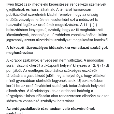
Ilyen tüzet csak megfelelő képesítéssel rendelkező személyek
gyújthatnak és használhatnak. A témáról hamarosan
publikációkat szeretnénk kiadni, remélve, hogy az ország
erdőtűzveszélyes területein esetenként ezt a módszert is
használni fogják az erdőtüzek megelőzésére. A 11. § (1)
bekezdésben lényeges új szabály, hogy az itt meghatározott
létesítmények, technológia, tűzvédelem vonatkozásában külön
jogszabály szerint tűzvédelmi szabályzat megalkotása kötelező.
A fokozott tűzveszélyes időszakokra vonatkozó szabályok
meghatározása
A korábbi szabályok lényegesen nem változtak. A módosítás
során viszont kikerült a „központi helyen” kifejezés a 12. § (1) d)
pontjából. Az esetleges tűzoltáshoz szükséges eszközök
tárolására a gazdálkodó jelöli meg a helyet úgy, hogy oltáskor
minél gyorsabban elérhetők legyenek azok. Új bekezdésben
került be az erdőtűzvédelmi szabályok betartásának helyszíni
ellenőrzése. A tűzoltóságok és az erdészeti hatóság a
tűzgyújtási tilalom időszaka alatt rendszeresen ellenőrzi az ezen
időszakra vonatkozó szabályok betartását.
Az erdőgazdálkodó tűzoltásban való részvételének
szabályai