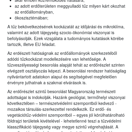
akár emberi közreműködés hatására;
az adott erdőterületen meggyulladó tűz milyen kárt okozhat
az erdőállományban,
ökoszisztémában;
A tűz bekövetkezésének kockázatát az időjárási és mikroklíma,
valamint az adott tájegység szocio-ökonómiai viszonyai is
befolyásolják. Ezek vizsgálata a tudományos kutatások körébe
tartozik, illetve EU feladat.
Az erdészeti hatóságnak az erdőállományok szerkezetéből
adódó tűzkockázat modellezésére van lehetősége. A
tűzveszélyességi besorolás alapját tehát az erdőrészlet szinten
elvégzett osztályozás képezi. A besorolási rendszer hatóságilag
nyilvántartott adatokon alapul és segítségével megfelelően
érvényre juthatnak a szakmai elvárások is.
Az erdőrészlet szintű besorolást Magyarország természeti
adottságai is indokolják. Hazánk geológiai, termőhelyi viszonyai
következtében – természetvédelmi szempontból kedvező -
mozaikos társulás-szerkezettel rendelkezik. Ez erdő- és
vegetációtűz-védelmi szempontból – egyes jól körülhatárolható
földrajzi területek kivételével - lehetetlenné teszi a tűzvédelmi
klasszifikáció tájegység vagy megye szintű végrehajtását. A