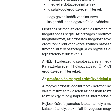
megyei erdőtűzvédelmi tervek
gazdálkodóierdőtűzvédelmi tervek
- nagy gazdálkodók védelmi terve
- kis gazdálkodók egyszerűsített védelmi t
Országos szinten az erdészeti és tűzvédel
megállapodás segíti. Az országos erdőtűzvé
meghatározott, az erdőtüzek megelőzésével, 
erdőtüzek elleni védekezés számos hatóság
tűzvédelmi terv összefoglalja és rögzíti az ér
fejlesztendő területeket is.
A NÉBIH Erdészeti Igazgatósága és a megy
Katasztrófavédelmi Főigazgatóság (ÖTM OKF
erdőtűzvédelmi terveket.
Az
országos és megyei erdőtűzvédelmi te
A megyei erdőtűzvédelmi tervek kerettervké
valamint tűzesetek esetén az oltásban rész
részére egy mindig naprakész információs b
Fejlesztésük folyamatos feladat, amely a me
katasztrófahelyzetek miatt lényegesen megvá