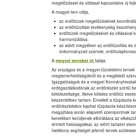
megelőzéssel és oltással kapcsolatos új fej
A megyei terv célja,
az erdőtüzek megelőzésének koordinál
az erdőtűzoltási tevékenység összehan
erdőtüzek megelőzésével és oltásával ka
harmonizálása,
az adott megyében az erdőtűzoltás és m
önkormányzati szervek, erdőtulajdonos
A
megyei terveket itt
talája.
Az országos és a megyei tűzvédelmi tervek 
megismerhetőségükről és a megfelelő szerve
Igazgatóságok és a megyei Kormányhivatal
erdőgazdálkodónak az erdőrészlet szintű bes
kötelezettsége, illetve köteles erdőtűz ese
készenlétben tartani. Emellett a tűzpászta k
erdőrészletekre kaphat tűzpászta készítésr
megújítása során alapvető szempontnak tart
keretében kerüljenek elbírálásra az elkész
érintett hatóságokkal, az előírt tartalmi el
hatékony segítséget jelentő tervek szülesse