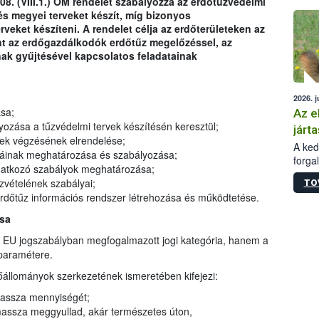
08. (VIII.1.) ÖM rendelet szabályozza az erdőtűzvédelmi
épüle
és megyei terveket készít, míg bizonyos
veket készíteni. A rendelet célja az erdőterületeken az
nt az erdőgazdálkodók erdőtűz megelőzéssel, az
nak gyűjtésével kapcsolatos feladatainak
2026. j
sa;
Az e
zása a tűzvédelmi tervek készítésén keresztül;
járta
gek végzésének elrendelése;
A kedv
máinak meghatározása és szabályozása;
forga
onatkozó szabályok meghatározása;
Korm.
zvételének szabályai;
TO
sérül
erdőtűz információs rendszer létrehozása és működtetése.
felme
veszé
ása
Ezen 
 EU jogszabályban megfogalmazott jogi kategória, hanem a
vonni
paramétere.
jártas
őállományok szerkezetének ismeretében kifejezi:
massza mennyiségét;
massza meggyullad, akár természetes úton,