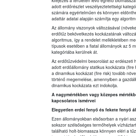
kifejezés a területen lévő éghető biomassza
adott erdőrészlet veszélyeztetettségi kateg
számára egyértelműen és könnyen eldönthet
adattár adatai alapján számítja egy algoritm
Az állomány viszonyok változásával (növek
erdőtűz bekövetkezés kockázatának változá
algoritmus, így a rendelet mellékletében m
típusok esetében a fiatal állományok az 5 
kategóriába kerülnek át.
Az erdőtűzvédelmi besorolást az erdészeti 
adott erdőállomány statikus kockázata (fire
a dinamikus kockázat (fire risk) tovább növe
történő megemelése, amennyiben a gazdálkod
dinamikus kockázata ezt indokolja.
A nagymértékben vagy közepes mértékben
kapcsolatos ismérvei
Elegyetlen erdei fenyő és fekete fenyő 
Ezen állományokban elsősorban a nyári asz
sokszor szélsőséges termőhelyek vízháztart
található holt-biomassza könnyen eléri a tű