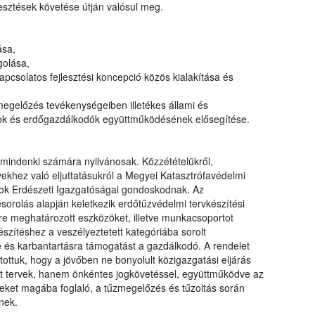
lesztések követése útján valósul meg.
ása,
golása,
pcsolatos fejlesztési koncepció közös kialakítása és
egelőzés tevékenységeiben illetékes állami és
ok és erdőgazdálkodók együttműködésének elősegítése.
mindenki számára nyilvánosak. Közzétételükről,
khez való eljuttatásukról a Megyei Katasztrófavédelmi
ok Erdészeti Igazgatóságai gondoskodnak. Az
orolás alapján keletkezik erdőtűzvédelmi tervkészítési
tére meghatározott eszközöket, illetve munkacsoportot
észítéshez a veszélyeztetett kategóriába sorolt
e és karbantartásra támogatást a gazdálkodó. A rendelet
ottuk, hogy a jövőben ne bonyolult közigazgatási eljárás
ült tervek, hanem önkéntes jogkövetéssel, együttműködve az
emeket magába foglaló, a tűzmegelőzés és tűzoltás során
nek.