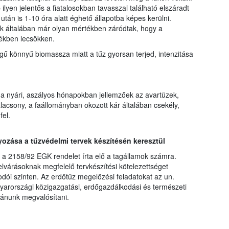
lyen jelentős a fiatalosokban tavasszal található elszáradt
án is 1-10 óra alatt éghető állapotba képes kerülni.
k általában már olyan mértékben záródtak, hogy a
ékben lecsökken.
gű könnyű biomassza miatt a tűz gyorsan terjed, intenzitása
 nyári, aszályos hónapokban jellemzőek az avartüzek,
lacsony, a faállományban okozott kár általában csekély,
fel.
zása a tűzvédelmi tervek készítésén keresztül
r a 2158/92 EGK rendelet írta elő a tagállamok számra.
elvárásoknak megfelelő tervkészítési kötelezettséget
dói szinten. Az erdőtűz megelőzési feladatokat az un.
yarországi közigazgatási, erdőgazdálkodási és természeti
vánunk megvalósítani.