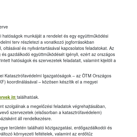
erve
mi hatóságok munkáját a rendelet és egy együttműködési
delmi terv részletezi a vonatkozó jogforrásokban
oltásával és nyilvántartásával kapcsolatos feladatokat. Az
 és gazdálkodó együttműködését igényli, ezért az országos
intett hatóságok és szervezetek feladatait, valamint kijelöli a
ei Katasztrófavédelmi Igazgatóságok – az ÖTM Országos
) koordinálásával – közösen készítik el a megyei
rvek itt
találhatóak.
nt szolgálnak a megelőzési feladatok végrehajtásában,
tvevő szervezetek (elsősorban a katasztrófavédelem)
ázisként áll rendelkezésre.
gye területén található közigazgatási, erdőgazdálkodói és
ltozó környezeti feltételek, valamint az erdőtűz