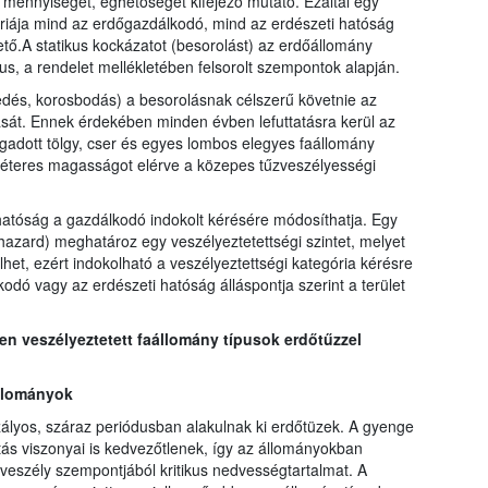
 mennyiségét, éghetőségét kifejező mutató. Ezáltal egy
óriája mind az erdőgazdálkodó, mind az erdészeti hatóság
ő.A statikus kockázatot (besorolást) az erdőállomány
us, a rendelet mellékletében felsorolt szempontok alapján.
edés, korosbodás) a besorolásnak célszerű követnie az
sát. Ennek érdekében minden évben lefuttatásra kerül az
egadott tölgy, cser és egyes lombos elegyes faállomány
méteres magasságot elérve a közepes tűzveszélyességi
hatóság a gazdálkodó indokolt kérésére módosíthatja. Egy
 hazard) meghatároz egy veszélyeztetettségi szintet, melyet
lhet, ezért indokolható a veszélyeztettségi kategória kérésre
ó vagy az erdészeti hatóság álláspontja szerint a terület
 veszélyeztetett faállomány típusok erdőtűzzel
állományok
ályos, száraz periódusban alakulnak ki erdőtüzek. A gyenge
ás viszonyai is kedvezőtlenek, így az állományokban
zveszély szempontjából kritikus nedvességtartalmat. A