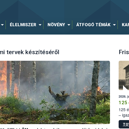
ÉLELMISZER
NÖVÉNY
ÁTFOGÓ TÉMÁK
KA
i tervek készítéséről
Fris
2026. j
125 
125 é
– iga
állam
TO
15. sz