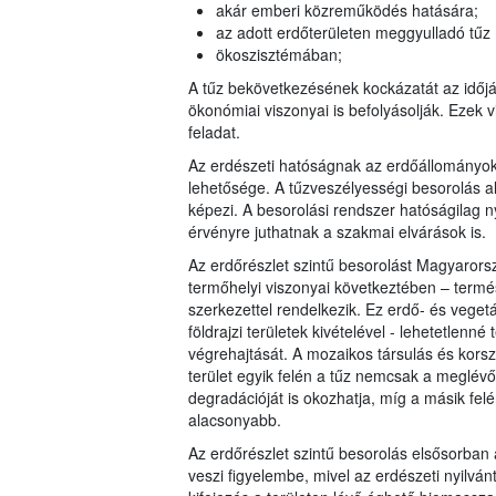
akár emberi közreműködés hatására;
az adott erdőterületen meggyulladó tűz
ökoszisztémában;
A tűz bekövetkezésének kockázatát az időjár
ökonómiai viszonyai is befolyásolják. Ezek v
feladat.
Az erdészeti hatóságnak az erdőállományo
lehetősége. A tűzveszélyességi besorolás al
képezi. A besorolási rendszer hatóságilag n
érvényre juthatnak a szakmai elvárások is.
Az erdőrészlet szintű besorolást Magyarorsz
termőhelyi viszonyai következtében – term
szerkezettel rendelkezik. Ez erdő- és veget
földrajzi területek kivételével - lehetetlenn
végrehajtását. A mozaikos társulás és korsz
terület egyik felén a tűz nemcsak a meglévő
degradációját is okozhatja, míg a másik fel
alacsonyabb.
Az erdőrészlet szintű besorolás elsősorban a
veszi figyelembe, mivel az erdészeti nyilvá