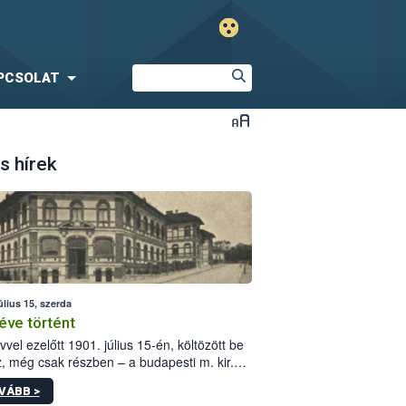
PCSOLAT
s hírek
úlius 15, szerda
éve történt
vvel ezelőtt 1901. július 15-én, költözött be
z, még csak részben – a budapesti m. kir.
i vetőmagvizsgáló állomás a Kis Rókus utca
VÁBB >
ám alatti, Czigler Győző által tervezett új