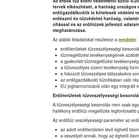
Az erdők tűz elleni védelméről szóló 4/20
tervek elkészítését, a hatóság országos 
erdőgazdálkodók is kötelesek védelmi ter
erdészeti és tűzvédelmi hatóság, valami
oltással és az erdőtüzek jellemző adatai
meghatározása.
Az alábbi feladatokat részletezi a
rendelet
:
erdőterületek tűzveszélyességi besorolá
tűzmegelőzési tevékenységének szabályo
a gyakorlati tűzmegelőzési tevékenysé
a tűzveszélyes üzemi tevékenység for
a fokozott tűzveszélyes időszakokra v
az erdőgazdálkodó tűzoltásban való rés
EU jogharmonizáció után egy integrált 
Erdőterületek tűzveszélyességi besorol
A tűzveszélyességi besorolás nem csak egy
hatékony erdőtűz-megelőzés legfontosabb 
Az erdőtűz veszélyességi paraméter az erd
az adott erdőterületen lévő éghető bio
a veszélyét annak, hogy az éghető bio