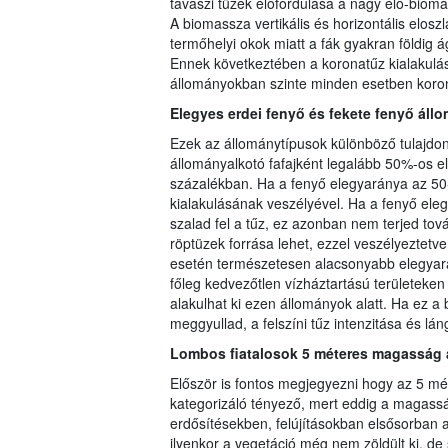
tavaszi tüzek előfordulása a nagy élő-biom
A biomassza vertikális és horizontális elos
termőhelyi okok miatt a fák gyakran földig 
Ennek következtében a koronatűz kialakulás
állományokban szinte minden esetben koronat
Elegyes erdei fenyő és fekete fenyő áll
Ezek az állománytípusok különböző tulajdon
állományalkotó fafajként legalább 50%-os e
százalékban. Ha a fenyő elegyaránya az 50-
kialakulásának veszélyével. Ha a fenyő ele
szalad fel a tűz, ez azonban nem terjed tov
röptüzek forrása lehet, ezzel veszélyeztetv
esetén természetesen alacsonyabb elegyarán
főleg kedvezőtlen vízháztartású területeken 
alakulhat ki ezen állományok alatt. Ha ez 
meggyullad, a felszíni tűz intenzitása és lá
Lombos fiatalosok 5 méteres magasság a
Először is fontos megjegyezni hogy az 5 mé
kategorizáló tényező, mert eddig a magasság
erdősítésekben, felújításokban elsősorban a
ilyenkor a vegetáció még nem zöldült ki, de 