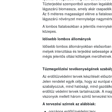
Tűzterjedési szempontból azonban legalább i
lágyszárú biomassza, amely akár csapadék ut
Az 5 méteres magasságot elérve a fiataloso
lágyszárú növényzet mennyisége nagymért
A lombos fiatalosokban a jelentős mennyisé
közepes.
Idősebb lombos állományok
Idősebb lombos állományokban elsősorban a
melyek intenzitása és terjedési sebessége a
mégis jelentős oltási költségek merülhetnek 
Tűzmegelőzési tevékenységének szabályo
Az erdőtűzvédelmi tervek készítését előszö
Jelen rendelet egyik célja, hogy az európai 
szabályozzuk, mind hatósági, mind gazdálko
erdőtűz védelmi tervek tartalmazzák. A mag
viszonyok mellett három szintű tervezést kí
A tervezési szintek az alábbiak:
országos erdőtűzvédelmi terv