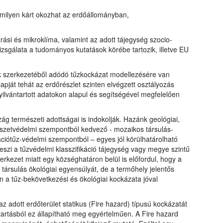
 milyen kárt okozhat az erdőállományban,
ási és mikroklíma, valamint az adott tájegység szocio-
izsgálata a tudományos kutatások körébe tartozik, illetve EU
k szerkezetéből adódó tűzkockázat modellezésére van
apját tehát az erdőrészlet szinten elvégzett osztályozás
yilvántartott adatokon alapul és segítségével megfelelően
ág természeti adottságai is indokolják. Hazánk geológiai,
észetvédelmi szempontból kedvező - mozaikos társulás-
ációtűz-védelmi szempontból – egyes jól körülhatárolható
é teszi a tűzvédelmi klasszifikáció tájegység vagy megye szintű
erkezet miatt egy községhatáron belül is előfordul, hogy a
 társulás ökológiai egyensúlyát, de a termőhely jelentős
én a tűz-bekövetkezési és ökológiai kockázata jóval
z adott erdőterület statikus (Fire hazard) típusú kockázatát
ntartásból ez állapítható meg egyértelműen. A Fire hazard