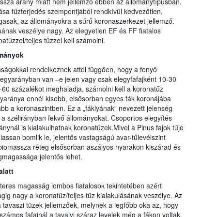
assza arány miatt nem jellemző ebben az állománytípusban.
zlása tűzterjedés szempontjából rendkívül kedvezőtlen,
ágasak, az állományokra a sűrű koronaszerkezet jellemző.
ának veszélye nagy. Az elegyetlen EF és FF fiatalos
űzzel/teljes tűzzel kell számolni.
ományok
ságokkal rendelkeznek attól függően, hogy a fenyő
legyarányban van –e jelen vagy csak elegyfafajként 10-30
60 százalékot meghaladja, számolni kell a koronatűz
gyaránya ennél kisebb, elsősorban egyes fák koronájába
ább a koronaszintben. Ez a „fáklyának” nevezett jelenség
e a szélirányban fekvő állományokat. Csoportos elegyítés
ynál is kialakulhatnak koronatüzek.Mivel a Pinus fajok tűje
lassan bomlik le, jelentős vastagságú avar-tűlevélszint
a biomassza réteg elsősorban aszályos nyarakon kiszárad és
ngmagassága jelentős lehet.
latt
teres magasság lombos fiatalosok tekintetében azért
ig nagy a koronatűz/teljes tűz kialakulásának veszélye. Az
 tavaszi tüzek jellemzőek, melynek a legfőbb oka az, hogy
számos fafajnál a tavalyi száraz levelek még a fákon voltak.