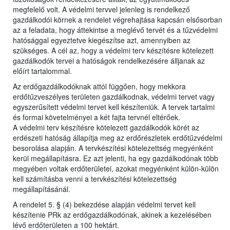
megfelelő volt. A védelmi tervvel jelenleg is rendelkező
gazdálkodói körnek a rendelet végrehajtása kapcsán elsősorban
az a feladata, hogy áttekintse a meglévő tervét és a tűzvédelmi
hatósággal egyeztetve kiegészítse azt, amennyiben az
szükséges. A cél az, hogy a védelmi terv készítésre kötelezett
gazdálkodók tervei a hatóságok rendelkezésére álljanak az
előírt tartalommal.
Az erdőgazdálkodóknak attól függően, hogy mekkora
erdőtűzveszélyes területen gazdálkodnak, védelmi tervet vagy
egyszerűsített védelmi tervet kell készíteniük. A tervek tartalmi
és formai követelményei a két fajta tervnél eltérőek.
A védelmi terv készítésre kötelezett gazdálkodók körét az
erdészeti hatóság állapítja meg az erdőrészletek erdőtűzvédelmi
besorolása alapján. A tervkészítési kötelezettség megyénként
kerül megállapításra. Ez azt jelenti, ha egy gazdálkodónak több
megyében voltak erdőterületei, azokat megyénként külön-külön
kell számításba venni a tervkészítési kötelezettség
megállapításánál.
A rendelet 5. § (4) bekezdése alapján védelmi tervet kell
készítenie PRk az erdőgazdálkodónak, akinek a kezelésében
lévő erdőterületen a 100 hektárt.