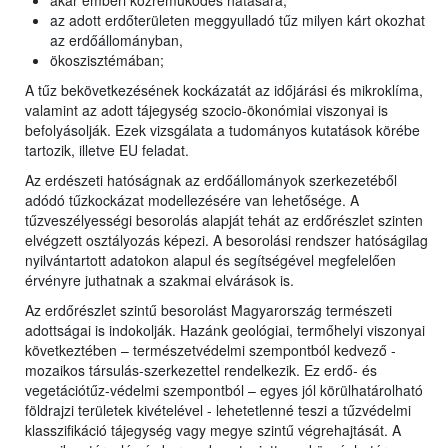
akár emberi közreműködés hatására;
az adott erdőterületen meggyulladó tűz milyen kárt okozhat
az erdőállományban,
ökoszisztémában;
A tűz bekövetkezésének kockázatát az időjárási és mikroklíma,
valamint az adott tájegység szocio-ökonómiai viszonyai is
befolyásolják. Ezek vizsgálata a tudományos kutatások körébe
tartozik, illetve EU feladat.
Az erdészeti hatóságnak az erdőállományok szerkezetéből
adódó tűzkockázat modellezésére van lehetősége. A
tűzveszélyességi besorolás alapját tehát az erdőrészlet szinten
elvégzett osztályozás képezi. A besorolási rendszer hatóságilag
nyilvántartott adatokon alapul és segítségével megfelelően
érvényre juthatnak a szakmai elvárások is.
Az erdőrészlet szintű besorolást Magyarország természeti
adottságai is indokolják. Hazánk geológiai, termőhelyi viszonyai
következtében – természetvédelmi szempontból kedvező -
mozaikos társulás-szerkezettel rendelkezik. Ez erdő- és
vegetációtűz-védelmi szempontból – egyes jól körülhatárolható
földrajzi területek kivételével - lehetetlenné teszi a tűzvédelmi
klasszifikáció tájegység vagy megye szintű végrehajtását. A