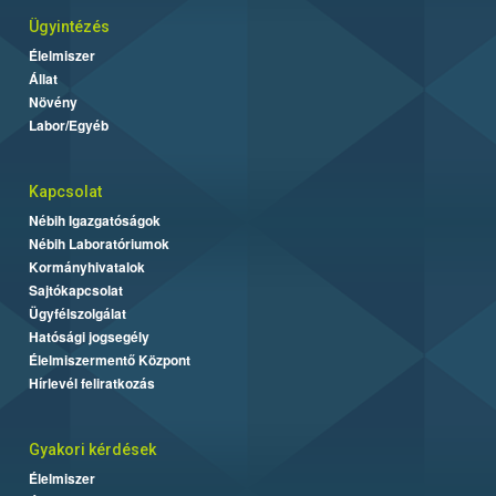
Ügyintézés
Élelmiszer
Állat
Növény
Labor/Egyéb
Kapcsolat
Nébih Igazgatóságok
Nébih Laboratóriumok
Kormányhivatalok
Sajtókapcsolat
Ügyfélszolgálat
Hatósági jogsegély
Élelmiszermentő Központ
Hírlevél feliratkozás
Gyakori kérdések
Élelmiszer