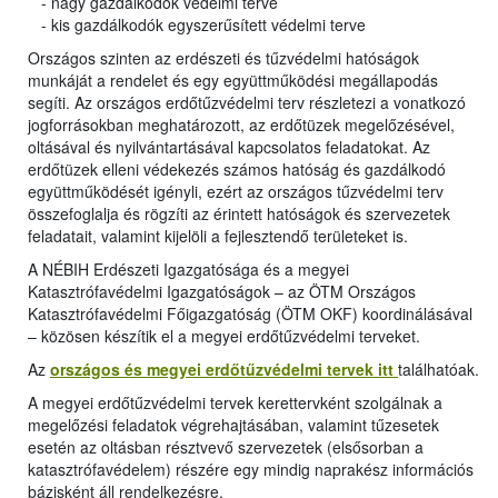
- nagy gazdálkodók védelmi terve
- kis gazdálkodók egyszerűsített védelmi terve
Országos szinten az erdészeti és tűzvédelmi hatóságok
munkáját a rendelet és egy együttműködési megállapodás
segíti. Az országos erdőtűzvédelmi terv részletezi a vonatkozó
jogforrásokban meghatározott, az erdőtüzek megelőzésével,
oltásával és nyilvántartásával kapcsolatos feladatokat. Az
erdőtüzek elleni védekezés számos hatóság és gazdálkodó
együttműködését igényli, ezért az országos tűzvédelmi terv
összefoglalja és rögzíti az érintett hatóságok és szervezetek
feladatait, valamint kijelöli a fejlesztendő területeket is.
A NÉBIH Erdészeti Igazgatósága és a megyei
Katasztrófavédelmi Igazgatóságok – az ÖTM Országos
Katasztrófavédelmi Főigazgatóság (ÖTM OKF) koordinálásával
– közösen készítik el a megyei erdőtűzvédelmi terveket.
Az
országos és megyei erdőtűzvédelmi tervek itt
találhatóak.
A megyei erdőtűzvédelmi tervek kerettervként szolgálnak a
megelőzési feladatok végrehajtásában, valamint tűzesetek
esetén az oltásban résztvevő szervezetek (elsősorban a
katasztrófavédelem) részére egy mindig naprakész információs
bázisként áll rendelkezésre.