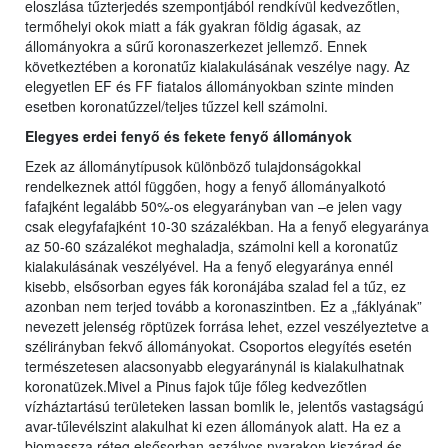
eloszlása tűzterjedés szempontjából rendkívül kedvezőtlen,
termőhelyi okok miatt a fák gyakran földig ágasak, az
állományokra a sűrű koronaszerkezet jellemző. Ennek
következtében a koronatűz kialakulásának veszélye nagy. Az
elegyetlen EF és FF fiatalos állományokban szinte minden
esetben koronatűzzel/teljes tűzzel kell számolni.
Elegyes erdei fenyő és fekete fenyő állományok
Ezek az állománytípusok különböző tulajdonságokkal
rendelkeznek attól függően, hogy a fenyő állományalkotó
fafajként legalább 50%-os elegyarányban van –e jelen vagy
csak elegyfafajként 10-30 százalékban. Ha a fenyő elegyaránya
az 50-60 százalékot meghaladja, számolni kell a koronatűz
kialakulásának veszélyével. Ha a fenyő elegyaránya ennél
kisebb, elsősorban egyes fák koronájába szalad fel a tűz, ez
azonban nem terjed tovább a koronaszintben. Ez a „fáklyának”
nevezett jelenség röptüzek forrása lehet, ezzel veszélyeztetve a
szélirányban fekvő állományokat. Csoportos elegyítés esetén
természetesen alacsonyabb elegyaránynál is kialakulhatnak
koronatüzek.Mivel a Pinus fajok tűje főleg kedvezőtlen
vízháztartású területeken lassan bomlik le, jelentős vastagságú
avar-tűlevélszint alakulhat ki ezen állományok alatt. Ha ez a
biomassza réteg elsősorban aszályos nyarakon kiszárad és