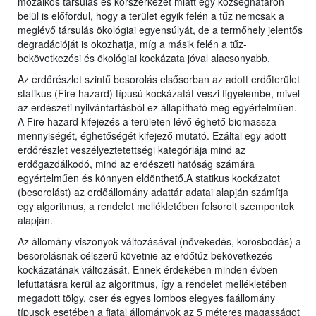
mozaikos társulás és korszerkezet miatt egy községhatáron
belül is előfordul, hogy a terület egyik felén a tűz nemcsak a
meglévő társulás ökológiai egyensúlyát, de a termőhely jelentős
degradációját is okozhatja, míg a másik felén a tűz-
bekövetkezési és ökológiai kockázata jóval alacsonyabb.
Az erdőrészlet szintű besorolás elsősorban az adott erdőterület
statikus (Fire hazard) típusú kockázatát veszi figyelembe, mivel
az erdészeti nyilvántartásból ez állapítható meg egyértelműen.
A Fire hazard kifejezés a területen lévő éghető biomassza
mennyiségét, éghetőségét kifejező mutató. Ezáltal egy adott
erdőrészlet veszélyeztetettségi kategóriája mind az
erdőgazdálkodó, mind az erdészeti hatóság számára
egyértelműen és könnyen eldönthető.A statikus kockázatot
(besorolást) az erdőállomány adattár adatai alapján számítja
egy algoritmus, a rendelet mellékletében felsorolt szempontok
alapján.
Az állomány viszonyok változásával (növekedés, korosbodás) a
besorolásnak célszerű követnie az erdőtűz bekövetkezés
kockázatának változását. Ennek érdekében minden évben
lefuttatásra kerül az algoritmus, így a rendelet mellékletében
megadott tölgy, cser és egyes lombos elegyes faállomány
típusok esetében a fiatal állományok az 5 méteres magasságot