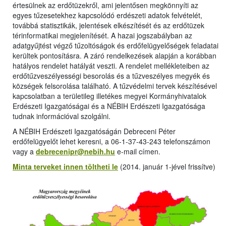
értesülnek az erdőtüzekről, ami jelentősen megkönnyíti az
egyes tűzesetekhez kapcsolódó erdészeti adatok felvételét,
továbbá statisztikák, jelentések elkészítését és az erdőtüzek
térinformatikai megjelenítését. A hazai jogszabályban az
adatgyűjtést végző tűzoltóságok és erdőfelügyelőségek feladatai
kerültek pontosításra. A záró rendelkezések alapján a korábban
hatályos rendelet hatályát veszti. A rendelet mellékleteiben az
erdőtűzveszélyességi besorolás és a tűzveszélyes megyék és
községek felsorolása található. A tűzvédelmi tervek készítésével
kapcsolatban a területileg illetékes megyei Kormányhivatalok
Erdészeti Igazgatóságai és a NÉBIH Erdészeti Igazgatósága
tudnak információval szolgálni.
A NÉBIH Erdészeti Igazgatóságán Debreceni Péter
erdőfelügyelőt lehet keresni, a 06-1-37-43-243 telefonszámon
vagy a
debrecenipr@nebih.hu
e-mail címen.
Minta terveket innen töltheti le
(2014. január 1-jével frissítve)