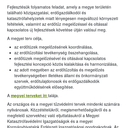
Fejlesztésük folyamatos feladat, amely a megye területén
található közigazgatási, erdőgazdálkodói és
katasztrófahelyzetek miatt lényegesen megváltozó környezeti
feltételek, valamint az erdőtűz megelőzéssel és oltással
kapcsolatos új fejlesztések követése útján valósul meg.
A megyei terv célja,
az erdőtüzek megelőzésének koordinálása,
az erdőtűzoltási tevékenység összehangolása,
erdőtüzek megelőzésével és oltásával kapcsolatos
fejlesztési koncepció közös kialakítása és harmonizálása,
az adott megyében az erdőtűzoltás és megelőzés
tevékenységeiben illetékes állami és önkormányzati
szervek, erdőtulajdonosok és erdőgazdálkodók
együttműködésének elősegítése.
A
megyei terveket itt
talája.
Az országos és a megyei tűzvédelmi tervek mindenki számára
nyilvánosak. Közzétételükről, megismerhetőségükről és a
megfelelő szervekhez való eljuttatásukról a Megyei
Katasztrófavédelmi Igazgatóságok és a megyei
Kormányhivatalok Erdészeti Igazgatóságai gondoskodnak. Az