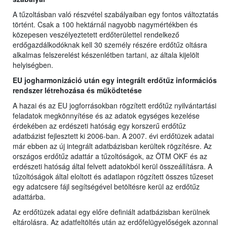
A tűzoltásban való részvétel szabályaiban egy fontos változtatás
történt. Csak a 100 hektárnál nagyobb nagymértékben és
közepesen veszélyeztetett erdőterülettel rendelkező
erdőgazdálkodóknak kell 30 személy részére erdőtűz oltásra
alkalmas felszerelést készenlétben tartani, az általa kijelölt
helyiségben.
EU jogharmonizáció után egy integrált erdőtűz információs
rendszer létrehozása és működtetése
A hazai és az EU jogforrásokban rögzített erdőtűz nyilvántartási
feladatok megkönnyítése és az adatok egységes kezelése
érdekében az erdészeti hatóság egy korszerű erdőtűz
adatbázist fejlesztett ki 2006-ban. A 2007. évi erdőtüzek adatai
már ebben az új integrált adatbázisban kerültek rögzítésre. Az
országos erdőtűz adattár a tűzoltóságok, az ÖTM OKF és az
erdészeti hatóság által felvett adatokból kerül összeállításra. A
tűzoltóságok által eloltott és adatlapon rögzített összes tűzeset
egy adatcsere fájl segítségével betöltésre kerül az erdőtűz
adattárba.
Az erdőtüzek adatai egy előre definiált adatbázisban kerülnek
eltárolásra. Az adatfeltöltés után az erdőfelügyelőségek azonnal