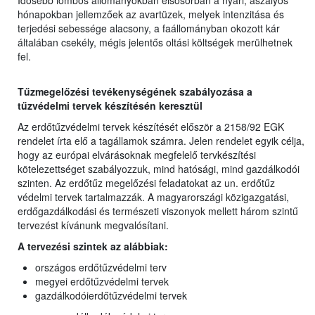
Idősebb lombos állományokban elsősorban a nyári, aszályos
hónapokban jellemzőek az avartüzek, melyek intenzitása és
terjedési sebessége alacsony, a faállományban okozott kár
általában csekély, mégis jelentős oltási költségek merülhetnek
fel.
Tűzmegelőzési tevékenységének szabályozása a
tűzvédelmi tervek készítésén keresztül
Az erdőtűzvédelmi tervek készítését először a 2158/92 EGK
rendelet írta elő a tagállamok számra. Jelen rendelet egyik célja,
hogy az európai elvárásoknak megfelelő tervkészítési
kötelezettséget szabályozzuk, mind hatósági, mind gazdálkodói
szinten. Az erdőtűz megelőzési feladatokat az un. erdőtűz
védelmi tervek tartalmazzák. A magyarországi közigazgatási,
erdőgazdálkodási és természeti viszonyok mellett három szintű
tervezést kívánunk megvalósítani.
A tervezési szintek az alábbiak:
országos erdőtűzvédelmi terv
megyei erdőtűzvédelmi tervek
gazdálkodóierdőtűzvédelmi tervek