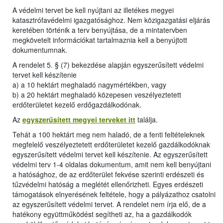
A védelmi tervet be kell nyújtani az illetékes megyei
katasztrófavédelmi igazgatósághoz. Nem közigazgatási eljárás
keretében történik a terv benyújtása, de a mintatervben
megkövetelt információkat tartalmaznia kell a benyújtott
dokumentumnak.
A rendelet 5. § (7) bekezdése alapján egyszerűsített védelmi
tervet kell készítenie
a) a 10 hektárt meghaladó nagymértékben, vagy
b) a 20 hektárt meghaladó közepesen veszélyeztetett
erdőterületet kezelő erdőgazdálkodónak.
Az
egyszerűsített megyei terveket itt
találja.
Tehát a 100 hektárt meg nem haladó, de a fenti feltételeknek
megfelelő veszélyeztetett erdőterületet kezelő gazdálkodóknak
egyszerűsített védelmi tervet kell készítenie. Az egyszerűsített
védelmi terv 1-4 oldalas dokumentum, amit nem kell benyújtani
a hatósághoz, de az erdőterület fekvése szerinti erdészeti és
tűzvédelmi hatóság a meglétét ellenőrizheti. Egyes erdészeti
támogatások elnyerésének feltétele, hogy a pályázathoz csatolni
az egyszerűsített védelmi tervet. A rendelet nem írja elő, de a
hatékony együttműködést segítheti az, ha a gazdálkodók