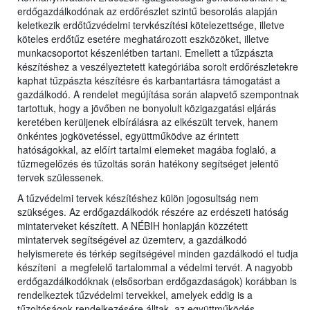
erdőgazdálkodónak az erdőrészlet szintű besorolás alapján
keletkezik erdőtűzvédelmi tervkészítési kötelezettsége, illetve
köteles erdőtűz esetére meghatározott eszközöket, illetve
munkacsoportot készenlétben tartani. Emellett a tűzpászta
készítéshez a veszélyeztetett kategóriába sorolt erdőrészletekre
kaphat tűzpászta készítésre és karbantartásra támogatást a
gazdálkodó. A rendelet megújítása során alapvető szempontnak
tartottuk, hogy a jövőben ne bonyolult közigazgatási eljárás
keretében kerüljenek elbírálásra az elkészült tervek, hanem
önkéntes jogkövetéssel, együttműködve az érintett
hatóságokkal, az előírt tartalmi elemeket magába foglaló, a
tűzmegelőzés és tűzoltás során hatékony segítséget jelentő
tervek szülessenek.
A tűzvédelmi tervek készítéshez külön jogosultság nem
szükséges. Az erdőgazdálkodók részére az erdészeti hatóság
mintaterveket készített. A NÉBIH honlapján közzétett
mintatervek segítségével az üzemterv, a gazdálkodó
helyismerete és térkép segítségével minden gazdálkodó el tudja
készíteni a megfelelő tartalommal a védelmi tervét. A nagyobb
erdőgazdálkodóknak (elsősorban erdőgazdaságok) korábban is
rendelkeztek tűzvédelmi tervekkel, amelyek eddig is a
tűzoltóságok rendelkezésére álltak, az együttműködés