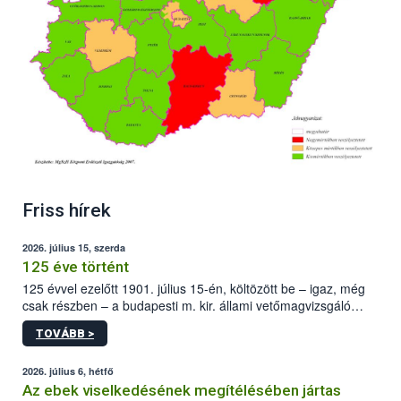
Friss hírek
2026. július 15, szerda
125 éve történt
125 évvel ezelőtt 1901. július 15-én, költözött be – igaz, még
csak részben – a budapesti m. kir. állami vetőmagvizsgáló
állomás a Kis Rókus utca 15. szám alatti, Czigler Győző által
TOVÁBB >
tervezett új épületébe.
2026. július 6, hétfő
Az ebek viselkedésének megítélésében jártas