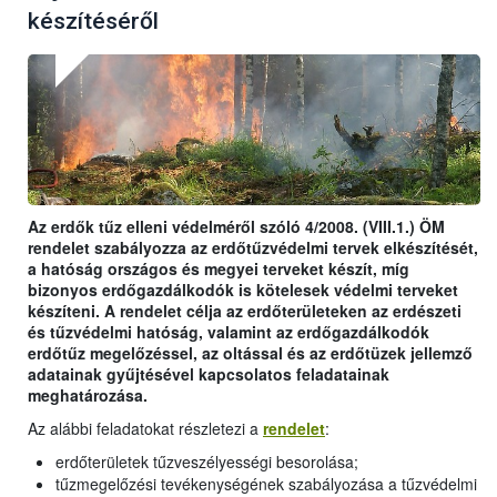
készítéséről
Az erdők tűz elleni védelméről szóló 4/2008. (VIII.1.) ÖM
rendelet szabályozza az erdőtűzvédelmi tervek elkészítését,
a hatóság országos és megyei terveket készít, míg
bizonyos erdőgazdálkodók is kötelesek védelmi terveket
készíteni. A rendelet célja az erdőterületeken az erdészeti
és tűzvédelmi hatóság, valamint az erdőgazdálkodók
erdőtűz megelőzéssel, az oltással és az erdőtüzek jellemző
adatainak gyűjtésével kapcsolatos feladatainak
meghatározása.
Az alábbi feladatokat részletezi a
rendelet
:
erdőterületek tűzveszélyességi besorolása;
tűzmegelőzési tevékenységének szabályozása a tűzvédelmi