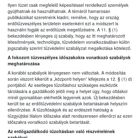
Ilyen tüzet csak megfelelő képesítéssel rendelkező személyek
gyújthatnak és használhatnak. A témáról hamarosan
publikációkat szeretnénk kiadni, remélve, hogy az ország
erdőtűzveszélyes területein esetenként ezt a módszert is
használni fogják az erdőtüzek megelőzésére. A 11. § (1)
bekezdésben lényeges új szabály, hogy az itt meghatározott
létesítmények, technológia, tűzvédelem vonatkozásában külön
jogszabály szerint tűzvédelmi szabályzat megalkotása kötelező.
A fokozott tűzveszélyes időszakokra vonatkozó szabályok
meghatározása
A korábbi szabályok lényegesen nem változtak. A módosítás
során viszont kikerült a „központi helyen” kifejezés a 12. § (1) d)
pontjából. Az esetleges tűzoltáshoz szükséges eszközök
tárolására a gazdálkodó jelöli meg a helyet úgy, hogy oltáskor
minél gyorsabban elérhetők legyenek azok. Új bekezdésben
került be az erdőtűzvédelmi szabályok betartásának helyszíni
ellenőrzése. A tűzoltóságok és az erdészeti hatóság a
tűzgyújtási tilalom időszaka alatt rendszeresen ellenőrzi az ezen
időszakra vonatkozó szabályok betartását.
Az erdőgazdálkodó tűzoltásban való részvételének
szabályai