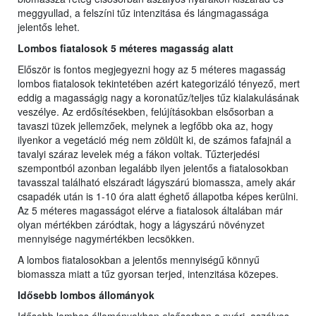
meggyullad, a felszíni tűz intenzitása és lángmagassága
jelentős lehet.
Lombos fiatalosok 5 méteres magasság alatt
Először is fontos megjegyezni hogy az 5 méteres magasság
lombos fiatalosok tekintetében azért kategorizáló tényező, mert
eddig a magasságig nagy a koronatűz/teljes tűz kialakulásának
veszélye. Az erdősítésekben, felújításokban elsősorban a
tavaszi tüzek jellemzőek, melynek a legfőbb oka az, hogy
ilyenkor a vegetáció még nem zöldült ki, de számos fafajnál a
tavalyi száraz levelek még a fákon voltak. Tűzterjedési
szempontból azonban legalább ilyen jelentős a fiatalosokban
tavasszal található elszáradt lágyszárú biomassza, amely akár
csapadék után is 1-10 óra alatt éghető állapotba képes kerülni.
Az 5 méteres magasságot elérve a fiatalosok általában már
olyan mértékben záródtak, hogy a lágyszárú növényzet
mennyisége nagymértékben lecsökken.
A lombos fiatalosokban a jelentős mennyiségű könnyű
biomassza miatt a tűz gyorsan terjed, intenzitása közepes.
Idősebb lombos állományok