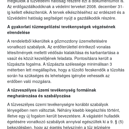
megküldik a tűzvédelmi hatóság részére ezt a dokumentumot is.
Az erdőgazdálkodóknak a védelmi terveket 2008. december 31-
ig kellett elkészíteniük. A tervek elkészítéséhez az erdészeti és a
tűzvédelmi hatóság segítséget nyújt a gazdálkodók részére.
A gyakorlati tűzmegelőzési tevékenységek végzésének
elrendelése
A rendeletből kikerültek a gőzmozdony üzemeltetésére
vonatkozó szabályok. Az erdőterülettel érintkező vonalas
létesítmények melletti védősáv kialakítása és karbantartása a
vasút és közút kezelőjének feladata. Pontosításra került a
tűzpászta fogalma. A tűzpászta szélessége minimálisan 3
méterben lett megállapítva, hogy a tűzoltó fecskendők a tűzoltás
során ha szükséges és lehetséges igénybe vehessék az
erdőben való mozgásra.
A tűzveszélyes üzemi tevékenység formáinak
meghatározása és szabályozása
A tűzveszélyes üzemi tevékenységre korábbi szabályok
lényegében nem változtak. Néhány kisebb kiegészítés történt,
illetve egy új fogalom került bevezetésre. A vágástéri hulladék
égetésére vonatkozó szabályok annyival egészültek ki a 9. § (5)
bekezdésben, hogy az égetés helyszínén a tűz jelzésére