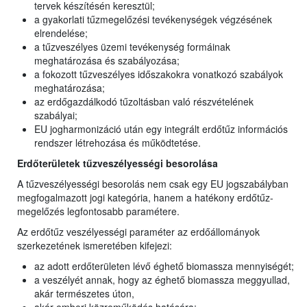
tervek készítésén keresztül;
a gyakorlati tűzmegelőzési tevékenységek végzésének
elrendelése;
a tűzveszélyes üzemi tevékenység formáinak
meghatározása és szabályozása;
a fokozott tűzveszélyes időszakokra vonatkozó szabályok
meghatározása;
az erdőgazdálkodó tűzoltásban való részvételének
szabályai;
EU jogharmonizáció után egy integrált erdőtűz információs
rendszer létrehozása és működtetése.
Erdőterületek tűzveszélyességi besorolása
A tűzveszélyességi besorolás nem csak egy EU jogszabályban
megfogalmazott jogi kategória, hanem a hatékony erdőtűz-
megelőzés legfontosabb paramétere.
Az erdőtűz veszélyességi paraméter az erdőállományok
szerkezetének ismeretében kifejezi:
az adott erdőterületen lévő éghető biomassza mennyiségét;
a veszélyét annak, hogy az éghető biomassza meggyullad,
akár természetes úton,