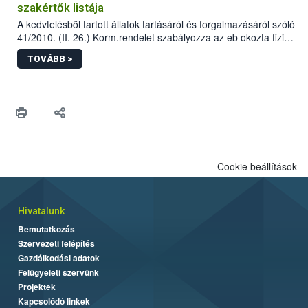
szakértők listája
A kedvtelésből tartott állatok tartásáról és forgalmazásáról szóló
41/2010. (II. 26.) Korm.rendelet szabályozza az eb okozta fizikai
sérülés, illetve ennek veszélye keletkezésekor felmerülő
TOVÁBB >
hatósági feladatokat, valamint a veszélyes eb tartását és annak
engedélyezését. Ezen eljárások során szükség esetén be kell
vonni az ebek viselkedésének megítélésében jártas szakértőt.
Cookie beállítások
Hivatalunk
Bemutatkozás
Szervezeti felépítés
Gazdálkodási adatok
Felügyeleti szervünk
Projektek
Kapcsolódó linkek