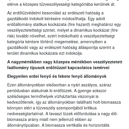
elérve a közepes tűzveszélyességi kategóriába kerülnek át.
Az erdőtűzvédelmi besorolást az erdészeti hatóság a
gazdálkodó indokolt kérésére módosíthatja. Egy adott
erdőállomány statikus kockázata (fire hazard) meghatároz egy
veszélyeztetettségi szintet, melyet a dinamikus kockázat (fire
risk) tovább növelhet, ezért indokolható a veszélyeztettségi
kategória kérésre történő megemelése, amennyiben a
gazdálkodó vagy az erdészeti hatóság álláspontja szerint a
terület dinamikus kockázata ezt indokolja.
A nagymértékben vagy közepes mértékben veszélyeztetett
faállomány típusok erdőtűzzel kapcsolatos ismérvei
Elegyetlen erdei fenyő és fekete fenyő állományok
Ezen állományokban elsősorban a nyári aszályos, száraz
periódusban alakulnak ki erdőtüzek. A gyenge sokszor
szélsőséges termőhelyek vízháztartás viszonyai is
kedvezőtlenek, így az állományokban található holt-biomassza
könnyen eléri a tűzveszély szempontjából kritikus
nedvességtartalmat. A tavaszi tüzek előfordulása a nagy élő-
biomassza arány miatt nem jellemző ebben az
állománytípusban. A biomassza vertikális és horizontális