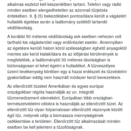
alkalmas eszközt kell készenlétben tartani. Telefon vagy rádió
minden esetben elengedhetetlen az azonnali tűzjelzés
érdekében. 9. § (5) bekezdésben pontosításra került a vágástéri
hulladék égetése során a faállomány szélétől tartandó
védőtávolság.
A korábbi 50 méteres védőtávolság sok esetben nehezen volt
tartható kis vágásterület vagy erdőrészlet esetén. Amennyiben
az égetésre kerülő halom körül szélességben éghető anyagoktól
mentes sáv kerül kialakításra és az időjárási körülmények is
megfelelőek, a faállománytól 30 méteres távolságban is
biztonságosan el lehet égetni a hulladékot. A tűzveszélyes
üzemi tevékenység körében egy a hazai erdészeti és tűzvédelmi
gyakorlatban eddig nem használt módszer kerül bevezetésre.
Az ellenőrzött tüzeket Amerikában és egyes európai
országokban régóta használják az un. integrált
tűzmenedzsment elemeként. Európában több országban
természetvédelmi célokra is használják az ellenőrzött tüzet. Az
ellenőrzött tűz olyan folyamatosan ellenőrzött viszonyok között
égő tűz, melynek célja a biomassza mennyiségének
csökkentése a területen. Ellenőrzött tűz alkalmazását minden
esetben be kell jelenteni a tűzoltóságnak.