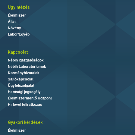
Ügyintézés
Élelmiszer
Állat
Növény
Labor/Egyéb
Kapcsolat
Nébih Igazgatóságok
Nébih Laboratóriumok
Kormányhivatalok
Sajtókapcsolat
Ügyfélszolgálat
Hatósági jogsegély
Élelmiszermentő Központ
Hírlevél feliratkozás
Gyakori kérdések
Élelmiszer