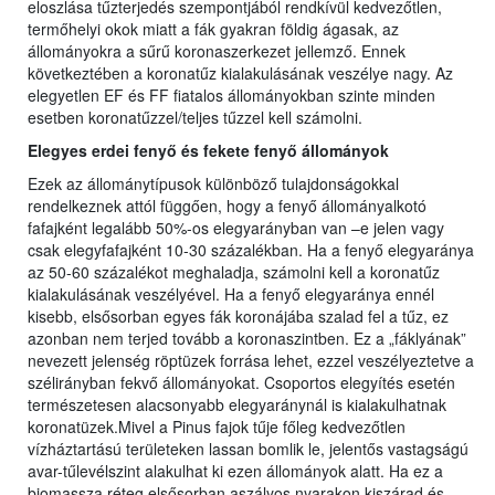
eloszlása tűzterjedés szempontjából rendkívül kedvezőtlen,
termőhelyi okok miatt a fák gyakran földig ágasak, az
állományokra a sűrű koronaszerkezet jellemző. Ennek
következtében a koronatűz kialakulásának veszélye nagy. Az
elegyetlen EF és FF fiatalos állományokban szinte minden
esetben koronatűzzel/teljes tűzzel kell számolni.
Elegyes erdei fenyő és fekete fenyő állományok
Ezek az állománytípusok különböző tulajdonságokkal
rendelkeznek attól függően, hogy a fenyő állományalkotó
fafajként legalább 50%-os elegyarányban van –e jelen vagy
csak elegyfafajként 10-30 százalékban. Ha a fenyő elegyaránya
az 50-60 százalékot meghaladja, számolni kell a koronatűz
kialakulásának veszélyével. Ha a fenyő elegyaránya ennél
kisebb, elsősorban egyes fák koronájába szalad fel a tűz, ez
azonban nem terjed tovább a koronaszintben. Ez a „fáklyának”
nevezett jelenség röptüzek forrása lehet, ezzel veszélyeztetve a
szélirányban fekvő állományokat. Csoportos elegyítés esetén
természetesen alacsonyabb elegyaránynál is kialakulhatnak
koronatüzek.Mivel a Pinus fajok tűje főleg kedvezőtlen
vízháztartású területeken lassan bomlik le, jelentős vastagságú
avar-tűlevélszint alakulhat ki ezen állományok alatt. Ha ez a
biomassza réteg elsősorban aszályos nyarakon kiszárad és