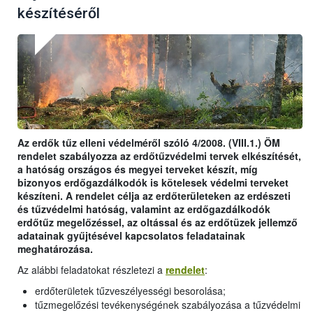
készítéséről
Az erdők tűz elleni védelméről szóló 4/2008. (VIII.1.) ÖM
rendelet szabályozza az erdőtűzvédelmi tervek elkészítését,
a hatóság országos és megyei terveket készít, míg
bizonyos erdőgazdálkodók is kötelesek védelmi terveket
készíteni. A rendelet célja az erdőterületeken az erdészeti
és tűzvédelmi hatóság, valamint az erdőgazdálkodók
erdőtűz megelőzéssel, az oltással és az erdőtüzek jellemző
adatainak gyűjtésével kapcsolatos feladatainak
meghatározása.
Az alábbi feladatokat részletezi a
rendelet
:
erdőterületek tűzveszélyességi besorolása;
tűzmegelőzési tevékenységének szabályozása a tűzvédelmi