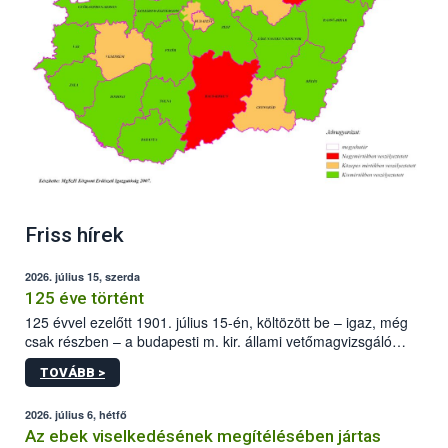
Friss hírek
2026. július 15, szerda
125 éve történt
125 évvel ezelőtt 1901. július 15-én, költözött be – igaz, még
csak részben – a budapesti m. kir. állami vetőmagvizsgáló
állomás a Kis Rókus utca 15. szám alatti, Czigler Győző által
TOVÁBB >
tervezett új épületébe.
2026. július 6, hétfő
Az ebek viselkedésének megítélésében jártas