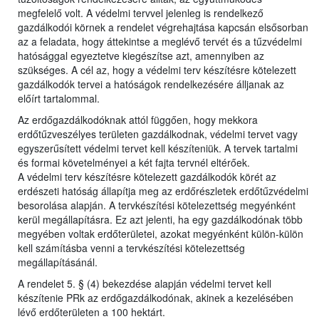
megfelelő volt. A védelmi tervvel jelenleg is rendelkező
gazdálkodói körnek a rendelet végrehajtása kapcsán elsősorban
az a feladata, hogy áttekintse a meglévő tervét és a tűzvédelmi
hatósággal egyeztetve kiegészítse azt, amennyiben az
szükséges. A cél az, hogy a védelmi terv készítésre kötelezett
gazdálkodók tervei a hatóságok rendelkezésére álljanak az
előírt tartalommal.
Az erdőgazdálkodóknak attól függően, hogy mekkora
erdőtűzveszélyes területen gazdálkodnak, védelmi tervet vagy
egyszerűsített védelmi tervet kell készíteniük. A tervek tartalmi
és formai követelményei a két fajta tervnél eltérőek.
A védelmi terv készítésre kötelezett gazdálkodók körét az
erdészeti hatóság állapítja meg az erdőrészletek erdőtűzvédelmi
besorolása alapján. A tervkészítési kötelezettség megyénként
kerül megállapításra. Ez azt jelenti, ha egy gazdálkodónak több
megyében voltak erdőterületei, azokat megyénként külön-külön
kell számításba venni a tervkészítési kötelezettség
megállapításánál.
A rendelet 5. § (4) bekezdése alapján védelmi tervet kell
készítenie PRk az erdőgazdálkodónak, akinek a kezelésében
lévő erdőterületen a 100 hektárt.