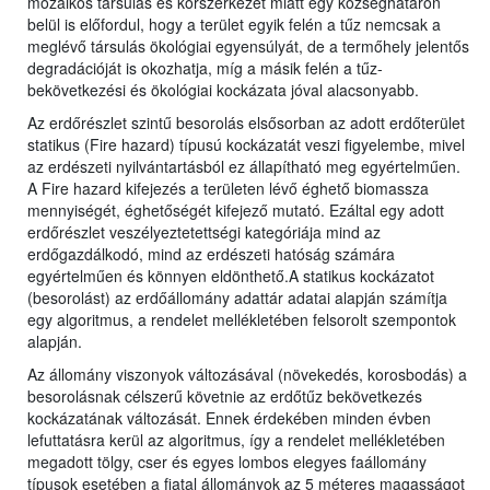
mozaikos társulás és korszerkezet miatt egy községhatáron
belül is előfordul, hogy a terület egyik felén a tűz nemcsak a
meglévő társulás ökológiai egyensúlyát, de a termőhely jelentős
degradációját is okozhatja, míg a másik felén a tűz-
bekövetkezési és ökológiai kockázata jóval alacsonyabb.
Az erdőrészlet szintű besorolás elsősorban az adott erdőterület
statikus (Fire hazard) típusú kockázatát veszi figyelembe, mivel
az erdészeti nyilvántartásból ez állapítható meg egyértelműen.
A Fire hazard kifejezés a területen lévő éghető biomassza
mennyiségét, éghetőségét kifejező mutató. Ezáltal egy adott
erdőrészlet veszélyeztetettségi kategóriája mind az
erdőgazdálkodó, mind az erdészeti hatóság számára
egyértelműen és könnyen eldönthető.A statikus kockázatot
(besorolást) az erdőállomány adattár adatai alapján számítja
egy algoritmus, a rendelet mellékletében felsorolt szempontok
alapján.
Az állomány viszonyok változásával (növekedés, korosbodás) a
besorolásnak célszerű követnie az erdőtűz bekövetkezés
kockázatának változását. Ennek érdekében minden évben
lefuttatásra kerül az algoritmus, így a rendelet mellékletében
megadott tölgy, cser és egyes lombos elegyes faállomány
típusok esetében a fiatal állományok az 5 méteres magasságot