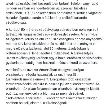
alkalmas eszközt kell készenlétben tartani. Telefon vagy rádió
minden esetben elengedhetetlen az azonnali tűzjelzés
érdekében. 9. § (5) bekezdésben pontosításra került a vágástéri
hulladék égetése során a faállomány szélétől tartandó
védőtávolság.
A korábbi 50 méteres védőtávolság sok esetben nehezen volt
tartható kis vágásterület vagy erdőrészlet esetén. Amennyiben
az égetésre kerülő halom körül szélességben éghető anyagoktól
mentes sáv kerül kialakításra és az időjárási körülmények is
megfelelőek, a faállománytól 30 méteres távolságban is
biztonságosan el lehet égetni a hulladékot. A tűzveszélyes
üzemi tevékenység körében egy a hazai erdészeti és tűzvédelmi
gyakorlatban eddig nem használt módszer kerül bevezetésre.
Az ellenőrzött tüzeket Amerikában és egyes európai
országokban régóta használják az un. integrált
tűzmenedzsment elemeként. Európában több országban
természetvédelmi célokra is használják az ellenőrzött tüzet. Az
ellenőrzött tűz olyan folyamatosan ellenőrzött viszonyok között
égő tűz, melynek célja a biomassza mennyiségének
csökkentése a területen. Ellenőrzött tűz alkalmazását minden
esetben be kell jelenteni a tűzoltóságnak.