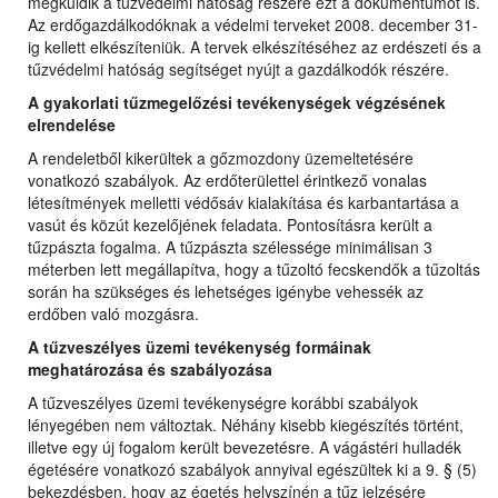
megküldik a tűzvédelmi hatóság részére ezt a dokumentumot is.
Az erdőgazdálkodóknak a védelmi terveket 2008. december 31-
ig kellett elkészíteniük. A tervek elkészítéséhez az erdészeti és a
tűzvédelmi hatóság segítséget nyújt a gazdálkodók részére.
A gyakorlati tűzmegelőzési tevékenységek végzésének
elrendelése
A rendeletből kikerültek a gőzmozdony üzemeltetésére
vonatkozó szabályok. Az erdőterülettel érintkező vonalas
létesítmények melletti védősáv kialakítása és karbantartása a
vasút és közút kezelőjének feladata. Pontosításra került a
tűzpászta fogalma. A tűzpászta szélessége minimálisan 3
méterben lett megállapítva, hogy a tűzoltó fecskendők a tűzoltás
során ha szükséges és lehetséges igénybe vehessék az
erdőben való mozgásra.
A tűzveszélyes üzemi tevékenység formáinak
meghatározása és szabályozása
A tűzveszélyes üzemi tevékenységre korábbi szabályok
lényegében nem változtak. Néhány kisebb kiegészítés történt,
illetve egy új fogalom került bevezetésre. A vágástéri hulladék
égetésére vonatkozó szabályok annyival egészültek ki a 9. § (5)
bekezdésben, hogy az égetés helyszínén a tűz jelzésére