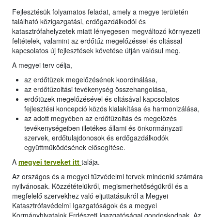
Fejlesztésük folyamatos feladat, amely a megye területén
található közigazgatási, erdőgazdálkodói és
katasztrófahelyzetek miatt lényegesen megváltozó környezeti
feltételek, valamint az erdőtűz megelőzéssel és oltással
kapcsolatos új fejlesztések követése útján valósul meg.
A megyei terv célja,
az erdőtüzek megelőzésének koordinálása,
az erdőtűzoltási tevékenység összehangolása,
erdőtüzek megelőzésével és oltásával kapcsolatos
fejlesztési koncepció közös kialakítása és harmonizálása,
az adott megyében az erdőtűzoltás és megelőzés
tevékenységeiben illetékes állami és önkormányzati
szervek, erdőtulajdonosok és erdőgazdálkodók
együttműködésének elősegítése.
A
megyei terveket itt
talája.
Az országos és a megyei tűzvédelmi tervek mindenki számára
nyilvánosak. Közzétételükről, megismerhetőségükről és a
megfelelő szervekhez való eljuttatásukról a Megyei
Katasztrófavédelmi Igazgatóságok és a megyei
Kormányhivatalok Erdészeti Igazgatóságai gondoskodnak. Az