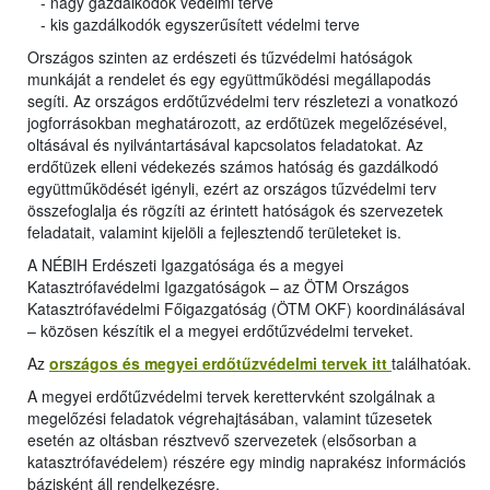
- nagy gazdálkodók védelmi terve
- kis gazdálkodók egyszerűsített védelmi terve
Országos szinten az erdészeti és tűzvédelmi hatóságok
munkáját a rendelet és egy együttműködési megállapodás
segíti. Az országos erdőtűzvédelmi terv részletezi a vonatkozó
jogforrásokban meghatározott, az erdőtüzek megelőzésével,
oltásával és nyilvántartásával kapcsolatos feladatokat. Az
erdőtüzek elleni védekezés számos hatóság és gazdálkodó
együttműködését igényli, ezért az országos tűzvédelmi terv
összefoglalja és rögzíti az érintett hatóságok és szervezetek
feladatait, valamint kijelöli a fejlesztendő területeket is.
A NÉBIH Erdészeti Igazgatósága és a megyei
Katasztrófavédelmi Igazgatóságok – az ÖTM Országos
Katasztrófavédelmi Főigazgatóság (ÖTM OKF) koordinálásával
– közösen készítik el a megyei erdőtűzvédelmi terveket.
Az
országos és megyei erdőtűzvédelmi tervek itt
találhatóak.
A megyei erdőtűzvédelmi tervek kerettervként szolgálnak a
megelőzési feladatok végrehajtásában, valamint tűzesetek
esetén az oltásban résztvevő szervezetek (elsősorban a
katasztrófavédelem) részére egy mindig naprakész információs
bázisként áll rendelkezésre.