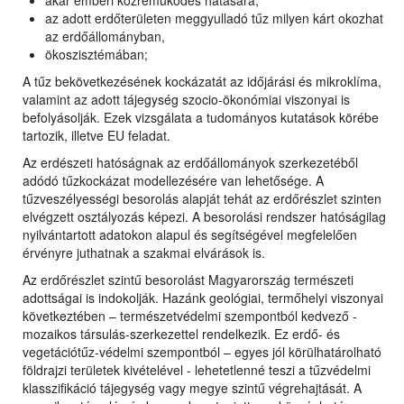
akár emberi közreműködés hatására;
az adott erdőterületen meggyulladó tűz milyen kárt okozhat
az erdőállományban,
ökoszisztémában;
A tűz bekövetkezésének kockázatát az időjárási és mikroklíma,
valamint az adott tájegység szocio-ökonómiai viszonyai is
befolyásolják. Ezek vizsgálata a tudományos kutatások körébe
tartozik, illetve EU feladat.
Az erdészeti hatóságnak az erdőállományok szerkezetéből
adódó tűzkockázat modellezésére van lehetősége. A
tűzveszélyességi besorolás alapját tehát az erdőrészlet szinten
elvégzett osztályozás képezi. A besorolási rendszer hatóságilag
nyilvántartott adatokon alapul és segítségével megfelelően
érvényre juthatnak a szakmai elvárások is.
Az erdőrészlet szintű besorolást Magyarország természeti
adottságai is indokolják. Hazánk geológiai, termőhelyi viszonyai
következtében – természetvédelmi szempontból kedvező -
mozaikos társulás-szerkezettel rendelkezik. Ez erdő- és
vegetációtűz-védelmi szempontból – egyes jól körülhatárolható
földrajzi területek kivételével - lehetetlenné teszi a tűzvédelmi
klasszifikáció tájegység vagy megye szintű végrehajtását. A