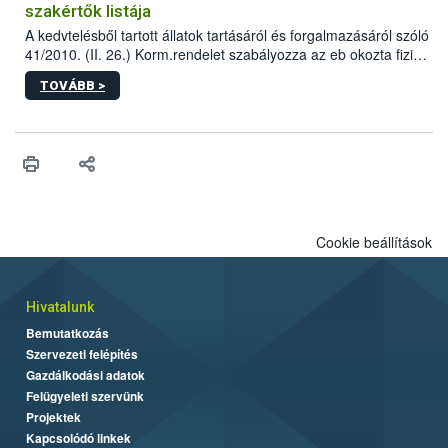
szakértők listája
A kedvtelésből tartott állatok tartásáról és forgalmazásáról szóló
41/2010. (II. 26.) Korm.rendelet szabályozza az eb okozta fizikai
sérülés, illetve ennek veszélye keletkezésekor felmerülő
TOVÁBB >
hatósági feladatokat, valamint a veszélyes eb tartását és annak
engedélyezését. Ezen eljárások során szükség esetén be kell
vonni az ebek viselkedésének megítélésében jártas szakértőt.
Cookie beállítások
Hivatalunk
Bemutatkozás
Szervezeti felépítés
Gazdálkodási adatok
Felügyeleti szervünk
Projektek
Kapcsolódó linkek