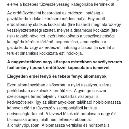
elérve a közepes tűzveszélyességi kategóriába kerülnek át.
Az erdőtűzvédelmi besorolást az erdészeti hatóság a
gazdálkodó indokolt kérésére módosíthatja. Egy adott
erdőállomány statikus kockázata (fire hazard) meghatároz egy
veszélyeztetettségi szintet, melyet a dinamikus kockázat (fire
risk) tovább növelhet, ezért indokolható a veszélyeztettségi
kategória kérésre történő megemelése, amennyiben a
gazdálkodó vagy az erdészeti hatóság álláspontja szerint a
terület dinamikus kockázata ezt indokolja.
A nagymértékben vagy közepes mértékben veszélyeztetett
faállomány típusok erdőtűzzel kapcsolatos ismérvei
Elegyetlen erdei fenyő és fekete fenyő állományok
Ezen állományokban elsősorban a nyári aszályos, száraz
periódusban alakulnak ki erdőtüzek. A gyenge sokszor
szélsőséges termőhelyek vízháztartás viszonyai is
kedvezőtlenek, így az állományokban található holt-biomassza
könnyen eléri a tűzveszély szempontjából kritikus
nedvességtartalmat. A tavaszi tüzek előfordulása a nagy élő-
biomassza arány miatt nem jellemző ebben az
állománytípusban. A biomassza vertikális és horizontális