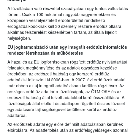
A tűzoltásban való részvétel szabályaiban egy fontos változtatás
történt. Csak a 100 hektárnál nagyobb nagymértékben és
közepesen veszélyeztetett erdőterülettel rendelkező
erdőgazdálkodóknak kell 30 személy részére erdőtűz oltásra
alkalmas felszerelést készenlétben tartani, az általa kijelölt
helyiségben.
EU jogharmonizáció után egy integrált erdőtűz információs
rendszer létrehozása és működtetése
A hazai és az EU jogforrásokban rögzített erdőtűz nyilvántartási
feladatok megkönnyítése és az adatok egységes kezelése
érdekében az erdészeti hatóság egy korszerű erdőtűz
adatbázist fejlesztett ki 2006-ban. A 2007. évi erdőtüzek adatai
már ebben az új integrált adatbázisban kerültek rögzítésre. Az
országos erdőtűz adattár a tűzoltóságok, az ÖTM OKF és az
erdészeti hatóság által felvett adatokból kerül összeállításra. A
tűzoltóságok által eloltott és adatlapon rögzített összes tűzeset
egy adatcsere fájl segítségével betöltésre kerül az erdőtűz
adattárba.
Az erdőtüzek adatai egy előre definiált adatbázisban kerülnek
eltárolásra. Az adatfeltöltés után az erdőfelügyelőségek azonnal