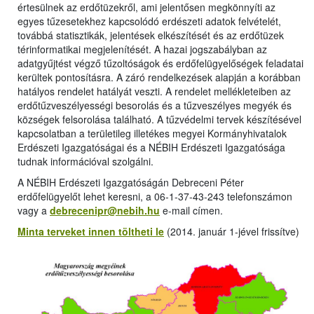
értesülnek az erdőtüzekről, ami jelentősen megkönnyíti az
egyes tűzesetekhez kapcsolódó erdészeti adatok felvételét,
továbbá statisztikák, jelentések elkészítését és az erdőtüzek
térinformatikai megjelenítését. A hazai jogszabályban az
adatgyűjtést végző tűzoltóságok és erdőfelügyelőségek feladatai
kerültek pontosításra. A záró rendelkezések alapján a korábban
hatályos rendelet hatályát veszti. A rendelet mellékleteiben az
erdőtűzveszélyességi besorolás és a tűzveszélyes megyék és
községek felsorolása található. A tűzvédelmi tervek készítésével
kapcsolatban a területileg illetékes megyei Kormányhivatalok
Erdészeti Igazgatóságai és a NÉBIH Erdészeti Igazgatósága
tudnak információval szolgálni.
A NÉBIH Erdészeti Igazgatóságán Debreceni Péter
erdőfelügyelőt lehet keresni, a 06-1-37-43-243 telefonszámon
vagy a
debrecenipr@nebih.hu
e-mail címen.
Minta terveket innen töltheti le
(2014. január 1-jével frissítve)