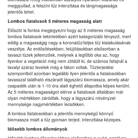
meggyullad, a felszíni tűz intenzitása és lángmagassága
jelentős lehet.
Lombos fiatalosok 5 méteres magasság alatt
Először is fontos megjegyezni hogy az 5 méteres magasság
lombos fiatalosok tekintetében azért kategorizáló tényező, mert
eddig a magasságig nagy a koronatűz/teljes tűz kialakulásának
veszélye. Az erdősítésekben, felújításokban elsősorban a
tavaszi tüzek jellemzőek, melynek a legfőbb oka az, hogy
ilyenkor a vegetáció még nem zöldült ki, de számos fafajnál a
tavalyi száraz levelek még a fákon voltak. Tűzterjedési
szempontból azonban legalább ilyen jelentős a fiatalosokban
tavasszal található elszáradt lágyszárú biomassza, amely akár
csapadék után is 1-10 óra alatt éghető állapotba képes kerülni.
Az 5 méteres magasságot elérve a fiatalosok általában már
olyan mértékben záródtak, hogy a lágyszárú növényzet
mennyisége nagymértékben lecsökken.
A lombos fiatalosokban a jelentős mennyiségű könnyű
biomassza miatt a tűz gyorsan terjed, intenzitása közepes.
Idősebb lombos állományok