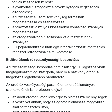
tervek készítésén keresztül;
a gyakorlati tűzmegelőzési tevékenységek végzésének
elrendelése;
a tűzveszélyes üzemi tevékenység formáinak
meghatározása és szabályozása;
a fokozott tűzveszélyes időszakokra vonatkozó szabályok
meghatározása;
az erdőgazdálkodó tűzoltásban való részvételének
szabályai;
EU jogharmonizáció után egy integrált erdőtűz információs
rendszer létrehozása és működtetése.
Erdőterületek tűzveszélyességi besorolása
A tűzveszélyességi besorolás nem csak egy EU jogszabályban
megfogalmazott jogi kategória, hanem a hatékony erdőtűz-
megelőzés legfontosabb paramétere.
Az erdőtűz veszélyességi paraméter az erdőállományok
szerkezetének ismeretében kifejezi:
az adott erdőterületen lévő éghető biomassza mennyiségét;
a veszélyét annak, hogy az éghető biomassza meggyullad,
akár természetes úton,