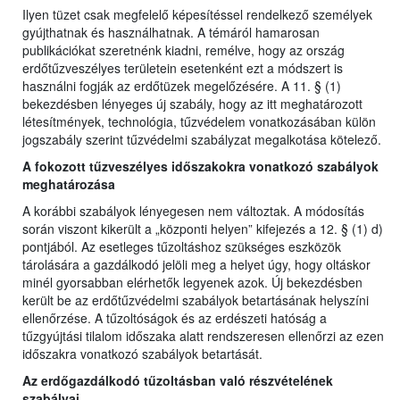
Ilyen tüzet csak megfelelő képesítéssel rendelkező személyek
gyújthatnak és használhatnak. A témáról hamarosan
publikációkat szeretnénk kiadni, remélve, hogy az ország
erdőtűzveszélyes területein esetenként ezt a módszert is
használni fogják az erdőtüzek megelőzésére. A 11. § (1)
bekezdésben lényeges új szabály, hogy az itt meghatározott
létesítmények, technológia, tűzvédelem vonatkozásában külön
jogszabály szerint tűzvédelmi szabályzat megalkotása kötelező.
A fokozott tűzveszélyes időszakokra vonatkozó szabályok
meghatározása
A korábbi szabályok lényegesen nem változtak. A módosítás
során viszont kikerült a „központi helyen” kifejezés a 12. § (1) d)
pontjából. Az esetleges tűzoltáshoz szükséges eszközök
tárolására a gazdálkodó jelöli meg a helyet úgy, hogy oltáskor
minél gyorsabban elérhetők legyenek azok. Új bekezdésben
került be az erdőtűzvédelmi szabályok betartásának helyszíni
ellenőrzése. A tűzoltóságok és az erdészeti hatóság a
tűzgyújtási tilalom időszaka alatt rendszeresen ellenőrzi az ezen
időszakra vonatkozó szabályok betartását.
Az erdőgazdálkodó tűzoltásban való részvételének
szabályai