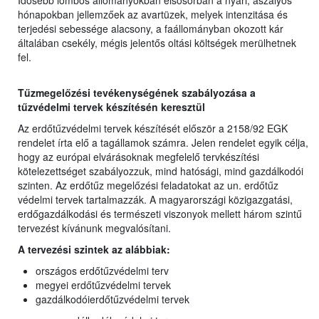
Idősebb lombos állományokban elsősorban a nyári, aszályos
hónapokban jellemzőek az avartüzek, melyek intenzitása és
terjedési sebessége alacsony, a faállományban okozott kár
általában csekély, mégis jelentős oltási költségek merülhetnek
fel.
Tűzmegelőzési tevékenységének szabályozása a
tűzvédelmi tervek készítésén keresztül
Az erdőtűzvédelmi tervek készítését először a 2158/92 EGK
rendelet írta elő a tagállamok számra. Jelen rendelet egyik célja,
hogy az európai elvárásoknak megfelelő tervkészítési
kötelezettséget szabályozzuk, mind hatósági, mind gazdálkodói
szinten. Az erdőtűz megelőzési feladatokat az un. erdőtűz
védelmi tervek tartalmazzák. A magyarországi közigazgatási,
erdőgazdálkodási és természeti viszonyok mellett három szintű
tervezést kívánunk megvalósítani.
A tervezési szintek az alábbiak:
országos erdőtűzvédelmi terv
megyei erdőtűzvédelmi tervek
gazdálkodóierdőtűzvédelmi tervek