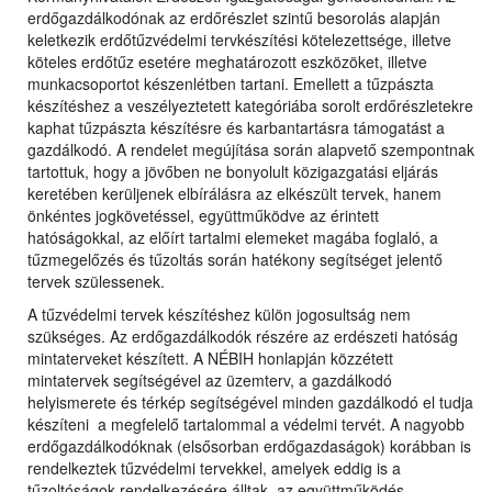
erdőgazdálkodónak az erdőrészlet szintű besorolás alapján
keletkezik erdőtűzvédelmi tervkészítési kötelezettsége, illetve
köteles erdőtűz esetére meghatározott eszközöket, illetve
munkacsoportot készenlétben tartani. Emellett a tűzpászta
készítéshez a veszélyeztetett kategóriába sorolt erdőrészletekre
kaphat tűzpászta készítésre és karbantartásra támogatást a
gazdálkodó. A rendelet megújítása során alapvető szempontnak
tartottuk, hogy a jövőben ne bonyolult közigazgatási eljárás
keretében kerüljenek elbírálásra az elkészült tervek, hanem
önkéntes jogkövetéssel, együttműködve az érintett
hatóságokkal, az előírt tartalmi elemeket magába foglaló, a
tűzmegelőzés és tűzoltás során hatékony segítséget jelentő
tervek szülessenek.
A tűzvédelmi tervek készítéshez külön jogosultság nem
szükséges. Az erdőgazdálkodók részére az erdészeti hatóság
mintaterveket készített. A NÉBIH honlapján közzétett
mintatervek segítségével az üzemterv, a gazdálkodó
helyismerete és térkép segítségével minden gazdálkodó el tudja
készíteni a megfelelő tartalommal a védelmi tervét. A nagyobb
erdőgazdálkodóknak (elsősorban erdőgazdaságok) korábban is
rendelkeztek tűzvédelmi tervekkel, amelyek eddig is a
tűzoltóságok rendelkezésére álltak, az együttműködés