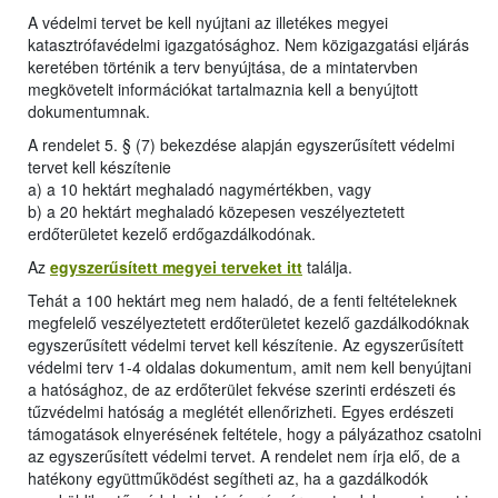
A védelmi tervet be kell nyújtani az illetékes megyei
katasztrófavédelmi igazgatósághoz. Nem közigazgatási eljárás
keretében történik a terv benyújtása, de a mintatervben
megkövetelt információkat tartalmaznia kell a benyújtott
dokumentumnak.
A rendelet 5. § (7) bekezdése alapján egyszerűsített védelmi
tervet kell készítenie
a) a 10 hektárt meghaladó nagymértékben, vagy
b) a 20 hektárt meghaladó közepesen veszélyeztetett
erdőterületet kezelő erdőgazdálkodónak.
Az
egyszerűsített megyei terveket itt
találja.
Tehát a 100 hektárt meg nem haladó, de a fenti feltételeknek
megfelelő veszélyeztetett erdőterületet kezelő gazdálkodóknak
egyszerűsített védelmi tervet kell készítenie. Az egyszerűsített
védelmi terv 1-4 oldalas dokumentum, amit nem kell benyújtani
a hatósághoz, de az erdőterület fekvése szerinti erdészeti és
tűzvédelmi hatóság a meglétét ellenőrizheti. Egyes erdészeti
támogatások elnyerésének feltétele, hogy a pályázathoz csatolni
az egyszerűsített védelmi tervet. A rendelet nem írja elő, de a
hatékony együttműködést segítheti az, ha a gazdálkodók