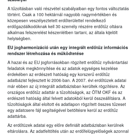
A tűzoltásban való részvétel szabályaiban egy fontos változtatás
történt. Csak a 100 hektárnál nagyobb nagymértékben és
közepesen veszélyeztetett erdőterülettel rendelkező
erdőgazdálkodóknak kell 30 személy részére erdőtűz oltásra
alkalmas felszerelést készenlétben tartani, az általa kijelölt
helyiségben.
EU jogharmonizáció után egy integrált erdőtűz információs
rendszer létrehozása és működtetése
A hazai és az EU jogforrásokban rögzített erdőtűz nyilvántartási
feladatok megkönnyítése és az adatok egységes kezelése
érdekében az erdészeti hatóság egy korszerű erdőtűz
adatbázist fejlesztett ki 2006-ban. A 2007. évi erdőtüzek adatai
már ebben az új integrált adatbázisban kerültek rögzítésre. Az
országos erdőtűz adattár a tűzoltóságok, az ÖTM OKF és az
erdészeti hatóság által felvett adatokból kerül összeállításra. A
tűzoltóságok által eloltott és adatlapon rögzített összes tűzeset
egy adatcsere fájl segítségével betöltésre kerül az erdőtűz
adattárba.
Az erdőtüzek adatai egy előre definiált adatbázisban kerülnek
eltárolásra. Az adatfeltöltés után az erdőfelügyelőségek azonnal