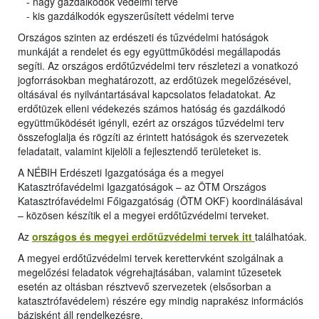
- nagy gazdálkodók védelmi terve
- kis gazdálkodók egyszerűsített védelmi terve
Országos szinten az erdészeti és tűzvédelmi hatóságok
munkáját a rendelet és egy együttműködési megállapodás
segíti. Az országos erdőtűzvédelmi terv részletezi a vonatkozó
jogforrásokban meghatározott, az erdőtüzek megelőzésével,
oltásával és nyilvántartásával kapcsolatos feladatokat. Az
erdőtüzek elleni védekezés számos hatóság és gazdálkodó
együttműködését igényli, ezért az országos tűzvédelmi terv
összefoglalja és rögzíti az érintett hatóságok és szervezetek
feladatait, valamint kijelöli a fejlesztendő területeket is.
A NÉBIH Erdészeti Igazgatósága és a megyei
Katasztrófavédelmi Igazgatóságok – az ÖTM Országos
Katasztrófavédelmi Főigazgatóság (ÖTM OKF) koordinálásával
– közösen készítik el a megyei erdőtűzvédelmi terveket.
Az
országos és megyei erdőtűzvédelmi tervek itt
találhatóak.
A megyei erdőtűzvédelmi tervek kerettervként szolgálnak a
megelőzési feladatok végrehajtásában, valamint tűzesetek
esetén az oltásban résztvevő szervezetek (elsősorban a
katasztrófavédelem) részére egy mindig naprakész információs
bázisként áll rendelkezésre.