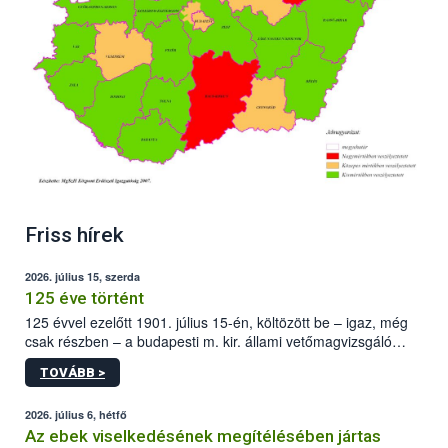
Friss hírek
2026. július 15, szerda
125 éve történt
125 évvel ezelőtt 1901. július 15-én, költözött be – igaz, még
csak részben – a budapesti m. kir. állami vetőmagvizsgáló
állomás a Kis Rókus utca 15. szám alatti, Czigler Győző által
TOVÁBB >
tervezett új épületébe.
2026. július 6, hétfő
Az ebek viselkedésének megítélésében jártas