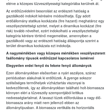
elérve a közepes tűzveszélyességi kategóriába kerülnek át.
Az erdőtűzvédelmi besorolást az erdészeti hatóság a
gazdálkodó indokolt kérésére módosíthatja. Egy adott
erdőállomány statikus kockázata (fire hazard) meghatároz egy
veszélyeztetettségi szintet, melyet a dinamikus kockázat (fire
risk) tovább növelhet, ezért indokolható a veszélyeztettségi
kategória kérésre történő megemelése, amennyiben a
gazdálkodó vagy az erdészeti hatóság álláspontja szerint a
terület dinamikus kockázata ezt indokolja.
A nagymértékben vagy közepes mértékben veszélyeztetett
faállomány típusok erdőtűzzel kapcsolatos ismérvei
Elegyetlen erdei fenyő és fekete fenyő állományok
Ezen állományokban elsősorban a nyári aszályos, száraz
periódusban alakulnak ki erdőtüzek. A gyenge sokszor
szélsőséges termőhelyek vízháztartás viszonyai is
kedvezőtlenek, így az állományokban található holt-biomassza
könnyen eléri a tűzveszély szempontjából kritikus
nedvességtartalmat. A tavaszi tüzek előfordulása a nagy élő-
biomassza arány miatt nem jellemző ebben az
állománytípusban. A biomassza vertikális és horizontális