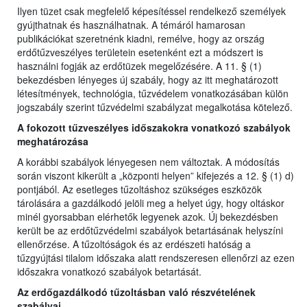
Ilyen tüzet csak megfelelő képesítéssel rendelkező személyek
gyújthatnak és használhatnak. A témáról hamarosan
publikációkat szeretnénk kiadni, remélve, hogy az ország
erdőtűzveszélyes területein esetenként ezt a módszert is
használni fogják az erdőtüzek megelőzésére. A 11. § (1)
bekezdésben lényeges új szabály, hogy az itt meghatározott
létesítmények, technológia, tűzvédelem vonatkozásában külön
jogszabály szerint tűzvédelmi szabályzat megalkotása kötelező.
A fokozott tűzveszélyes időszakokra vonatkozó szabályok
meghatározása
A korábbi szabályok lényegesen nem változtak. A módosítás
során viszont kikerült a „központi helyen” kifejezés a 12. § (1) d)
pontjából. Az esetleges tűzoltáshoz szükséges eszközök
tárolására a gazdálkodó jelöli meg a helyet úgy, hogy oltáskor
minél gyorsabban elérhetők legyenek azok. Új bekezdésben
került be az erdőtűzvédelmi szabályok betartásának helyszíni
ellenőrzése. A tűzoltóságok és az erdészeti hatóság a
tűzgyújtási tilalom időszaka alatt rendszeresen ellenőrzi az ezen
időszakra vonatkozó szabályok betartását.
Az erdőgazdálkodó tűzoltásban való részvételének
szabályai