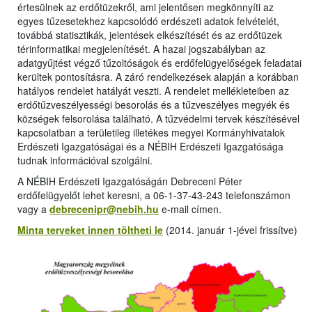
értesülnek az erdőtüzekről, ami jelentősen megkönnyíti az
egyes tűzesetekhez kapcsolódó erdészeti adatok felvételét,
továbbá statisztikák, jelentések elkészítését és az erdőtüzek
térinformatikai megjelenítését. A hazai jogszabályban az
adatgyűjtést végző tűzoltóságok és erdőfelügyelőségek feladatai
kerültek pontosításra. A záró rendelkezések alapján a korábban
hatályos rendelet hatályát veszti. A rendelet mellékleteiben az
erdőtűzveszélyességi besorolás és a tűzveszélyes megyék és
községek felsorolása található. A tűzvédelmi tervek készítésével
kapcsolatban a területileg illetékes megyei Kormányhivatalok
Erdészeti Igazgatóságai és a NÉBIH Erdészeti Igazgatósága
tudnak információval szolgálni.
A NÉBIH Erdészeti Igazgatóságán Debreceni Péter
erdőfelügyelőt lehet keresni, a 06-1-37-43-243 telefonszámon
vagy a
debrecenipr@nebih.hu
e-mail címen.
Minta terveket innen töltheti le
(2014. január 1-jével frissítve)