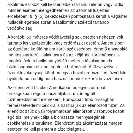
alkalmas eszközt kell készenlétben tartani. Telefon vagy rádió
minden esetben elengedhetetlen az azonnali tűzjelzés
érdekében. 9. § (5) bekezdésben pontosításra került a vágástéri
hulladék égetése során a faállomány szélétől tartandó
védőtávolság.
A korábbi 50 méteres védőtávolság sok esetben nehezen volt
tartható kis vágásterület vagy erdőrészlet esetén. Amennyiben
az égetésre kerülő halom körül szélességben éghető anyagoktól
mentes sáv kerül kialakításra és az időjárási körülmények is
megfelelőek, a faállománytól 30 méteres távolságban is
biztonságosan el lehet égetni a hulladékot. A tűzveszélyes
üzemi tevékenység körében egy a hazai erdészeti és tűzvédelmi
gyakorlatban eddig nem használt módszer kerül bevezetésre.
Az ellenőrzött tüzeket Amerikában és egyes európai
országokban régóta használják az un. integrált
tűzmenedzsment elemeként. Európában több országban
természetvédelmi célokra is használják az ellenőrzött tüzet. Az
ellenőrzött tűz olyan folyamatosan ellenőrzött viszonyok között
égő tűz, melynek célja a biomassza mennyiségének
csökkentése a területen. Ellenőrzött tűz alkalmazását minden
esetben be kell jelenteni a tűzoltóságnak.