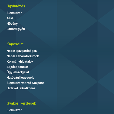
Ügyintézés
Élelmiszer
Állat
Növény
Labor/Egyéb
Kapcsolat
Nébih Igazgatóságok
Nébih Laboratóriumok
Kormányhivatalok
Sajtókapcsolat
Ügyfélszolgálat
Hatósági jogsegély
Élelmiszermentő Központ
Hírlevél feliratkozás
Gyakori kérdések
Élelmiszer