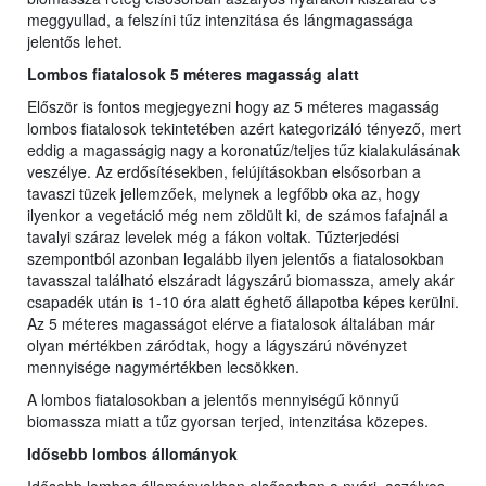
meggyullad, a felszíni tűz intenzitása és lángmagassága
jelentős lehet.
Lombos fiatalosok 5 méteres magasság alatt
Először is fontos megjegyezni hogy az 5 méteres magasság
lombos fiatalosok tekintetében azért kategorizáló tényező, mert
eddig a magasságig nagy a koronatűz/teljes tűz kialakulásának
veszélye. Az erdősítésekben, felújításokban elsősorban a
tavaszi tüzek jellemzőek, melynek a legfőbb oka az, hogy
ilyenkor a vegetáció még nem zöldült ki, de számos fafajnál a
tavalyi száraz levelek még a fákon voltak. Tűzterjedési
szempontból azonban legalább ilyen jelentős a fiatalosokban
tavasszal található elszáradt lágyszárú biomassza, amely akár
csapadék után is 1-10 óra alatt éghető állapotba képes kerülni.
Az 5 méteres magasságot elérve a fiatalosok általában már
olyan mértékben záródtak, hogy a lágyszárú növényzet
mennyisége nagymértékben lecsökken.
A lombos fiatalosokban a jelentős mennyiségű könnyű
biomassza miatt a tűz gyorsan terjed, intenzitása közepes.
Idősebb lombos állományok