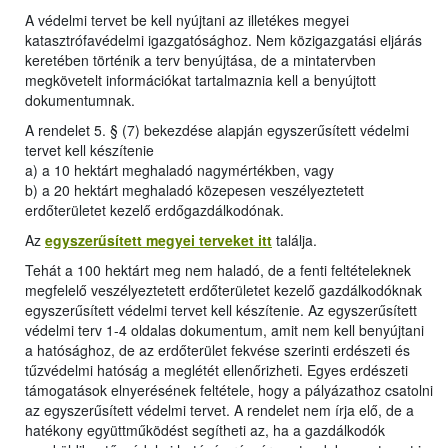
A védelmi tervet be kell nyújtani az illetékes megyei
katasztrófavédelmi igazgatósághoz. Nem közigazgatási eljárás
keretében történik a terv benyújtása, de a mintatervben
megkövetelt információkat tartalmaznia kell a benyújtott
dokumentumnak.
A rendelet 5. § (7) bekezdése alapján egyszerűsített védelmi
tervet kell készítenie
a) a 10 hektárt meghaladó nagymértékben, vagy
b) a 20 hektárt meghaladó közepesen veszélyeztetett
erdőterületet kezelő erdőgazdálkodónak.
Az
egyszerűsített megyei terveket itt
találja.
Tehát a 100 hektárt meg nem haladó, de a fenti feltételeknek
megfelelő veszélyeztetett erdőterületet kezelő gazdálkodóknak
egyszerűsített védelmi tervet kell készítenie. Az egyszerűsített
védelmi terv 1-4 oldalas dokumentum, amit nem kell benyújtani
a hatósághoz, de az erdőterület fekvése szerinti erdészeti és
tűzvédelmi hatóság a meglétét ellenőrizheti. Egyes erdészeti
támogatások elnyerésének feltétele, hogy a pályázathoz csatolni
az egyszerűsített védelmi tervet. A rendelet nem írja elő, de a
hatékony együttműködést segítheti az, ha a gazdálkodók