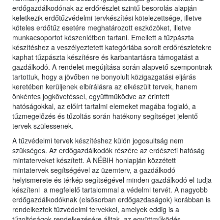
erdőgazdálkodónak az erdőrészlet szintű besorolás alapján
keletkezik erdőtűzvédelmi tervkészítési kötelezettsége, illetve
köteles erdőtűz esetére meghatározott eszközöket, illetve
munkacsoportot készenlétben tartani. Emellett a tűzpászta
készítéshez a veszélyeztetett kategóriába sorolt erdőrészletekre
kaphat tűzpászta készítésre és karbantartásra támogatást a
gazdálkodó. A rendelet megújítása során alapvető szempontnak
tartottuk, hogy a jövőben ne bonyolult közigazgatási eljárás
keretében kerüljenek elbírálásra az elkészült tervek, hanem
önkéntes jogkövetéssel, együttműködve az érintett
hatóságokkal, az előírt tartalmi elemeket magába foglaló, a
tűzmegelőzés és tűzoltás során hatékony segítséget jelentő
tervek szülessenek.
A tűzvédelmi tervek készítéshez külön jogosultság nem
szükséges. Az erdőgazdálkodók részére az erdészeti hatóság
mintaterveket készített. A NÉBIH honlapján közzétett
mintatervek segítségével az üzemterv, a gazdálkodó
helyismerete és térkép segítségével minden gazdálkodó el tudja
készíteni a megfelelő tartalommal a védelmi tervét. A nagyobb
erdőgazdálkodóknak (elsősorban erdőgazdaságok) korábban is
rendelkeztek tűzvédelmi tervekkel, amelyek eddig is a
tűzoltóságok rendelkezésére álltak, az együttműködés