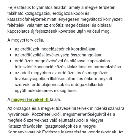
Fejlesztésük folyamatos feladat, amely a megye területén
található közigazgatási, erdőgazdálkodói és
katasztrófahelyzetek miatt lényegesen megváltozó környezeti
feltételek, valamint az erdőtűz megelőzéssel és oltással
kapcsolatos új fejlesztések követése útján valósul meg.
A megyei terv célja,
az erdőtüzek megelőzésének koordinálása,
az erdőtűzoltási tevékenység összehangolása,
erdőtüzek megelőzésével és oltásával kapcsolatos
fejlesztési koncepció közös kialakítása és harmonizálása,
az adott megyében az erdőtűzoltás és megelőzés
tevékenységeiben illetékes állami és önkormányzati
szervek, erdőtulajdonosok és erdőgazdálkodók
együttműködésének elősegítése.
A
megyei terveket itt
talája.
Az országos és a megyei tűzvédelmi tervek mindenki számára
nyilvánosak. Közzétételükről, megismerhetőségükről és a
megfelelő szervekhez való eljuttatásukról a Megyei
Katasztrófavédelmi Igazgatóságok és a megyei
Kormányhivatalok Erdészeti Igazgatóságai gondoskodnak. Az