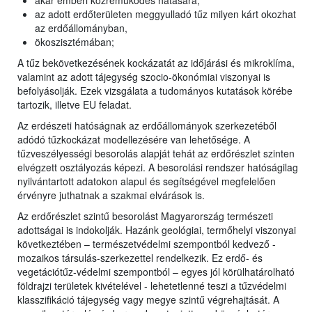
akár emberi közreműködés hatására;
az adott erdőterületen meggyulladó tűz milyen kárt okozhat
az erdőállományban,
ökoszisztémában;
A tűz bekövetkezésének kockázatát az időjárási és mikroklíma,
valamint az adott tájegység szocio-ökonómiai viszonyai is
befolyásolják. Ezek vizsgálata a tudományos kutatások körébe
tartozik, illetve EU feladat.
Az erdészeti hatóságnak az erdőállományok szerkezetéből
adódó tűzkockázat modellezésére van lehetősége. A
tűzveszélyességi besorolás alapját tehát az erdőrészlet szinten
elvégzett osztályozás képezi. A besorolási rendszer hatóságilag
nyilvántartott adatokon alapul és segítségével megfelelően
érvényre juthatnak a szakmai elvárások is.
Az erdőrészlet szintű besorolást Magyarország természeti
adottságai is indokolják. Hazánk geológiai, termőhelyi viszonyai
következtében – természetvédelmi szempontból kedvező -
mozaikos társulás-szerkezettel rendelkezik. Ez erdő- és
vegetációtűz-védelmi szempontból – egyes jól körülhatárolható
földrajzi területek kivételével - lehetetlenné teszi a tűzvédelmi
klasszifikáció tájegység vagy megye szintű végrehajtását. A