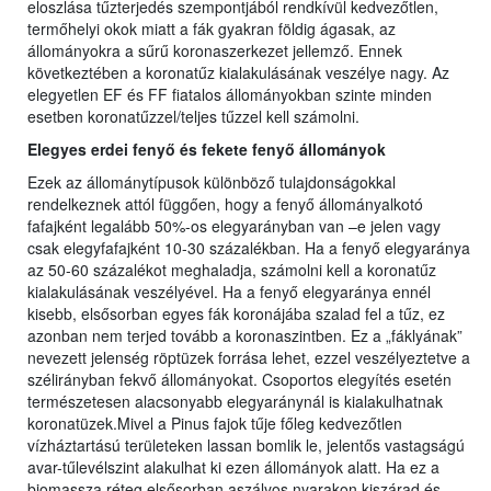
eloszlása tűzterjedés szempontjából rendkívül kedvezőtlen,
termőhelyi okok miatt a fák gyakran földig ágasak, az
állományokra a sűrű koronaszerkezet jellemző. Ennek
következtében a koronatűz kialakulásának veszélye nagy. Az
elegyetlen EF és FF fiatalos állományokban szinte minden
esetben koronatűzzel/teljes tűzzel kell számolni.
Elegyes erdei fenyő és fekete fenyő állományok
Ezek az állománytípusok különböző tulajdonságokkal
rendelkeznek attól függően, hogy a fenyő állományalkotó
fafajként legalább 50%-os elegyarányban van –e jelen vagy
csak elegyfafajként 10-30 százalékban. Ha a fenyő elegyaránya
az 50-60 százalékot meghaladja, számolni kell a koronatűz
kialakulásának veszélyével. Ha a fenyő elegyaránya ennél
kisebb, elsősorban egyes fák koronájába szalad fel a tűz, ez
azonban nem terjed tovább a koronaszintben. Ez a „fáklyának”
nevezett jelenség röptüzek forrása lehet, ezzel veszélyeztetve a
szélirányban fekvő állományokat. Csoportos elegyítés esetén
természetesen alacsonyabb elegyaránynál is kialakulhatnak
koronatüzek.Mivel a Pinus fajok tűje főleg kedvezőtlen
vízháztartású területeken lassan bomlik le, jelentős vastagságú
avar-tűlevélszint alakulhat ki ezen állományok alatt. Ha ez a
biomassza réteg elsősorban aszályos nyarakon kiszárad és