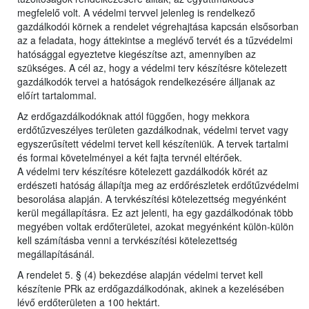
megfelelő volt. A védelmi tervvel jelenleg is rendelkező
gazdálkodói körnek a rendelet végrehajtása kapcsán elsősorban
az a feladata, hogy áttekintse a meglévő tervét és a tűzvédelmi
hatósággal egyeztetve kiegészítse azt, amennyiben az
szükséges. A cél az, hogy a védelmi terv készítésre kötelezett
gazdálkodók tervei a hatóságok rendelkezésére álljanak az
előírt tartalommal.
Az erdőgazdálkodóknak attól függően, hogy mekkora
erdőtűzveszélyes területen gazdálkodnak, védelmi tervet vagy
egyszerűsített védelmi tervet kell készíteniük. A tervek tartalmi
és formai követelményei a két fajta tervnél eltérőek.
A védelmi terv készítésre kötelezett gazdálkodók körét az
erdészeti hatóság állapítja meg az erdőrészletek erdőtűzvédelmi
besorolása alapján. A tervkészítési kötelezettség megyénként
kerül megállapításra. Ez azt jelenti, ha egy gazdálkodónak több
megyében voltak erdőterületei, azokat megyénként külön-külön
kell számításba venni a tervkészítési kötelezettség
megállapításánál.
A rendelet 5. § (4) bekezdése alapján védelmi tervet kell
készítenie PRk az erdőgazdálkodónak, akinek a kezelésében
lévő erdőterületen a 100 hektárt.