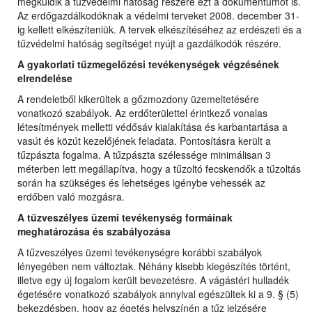
megküldik a tűzvédelmi hatóság részére ezt a dokumentumot is.
Az erdőgazdálkodóknak a védelmi terveket 2008. december 31-
ig kellett elkészíteniük. A tervek elkészítéséhez az erdészeti és a
tűzvédelmi hatóság segítséget nyújt a gazdálkodók részére.
A gyakorlati tűzmegelőzési tevékenységek végzésének
elrendelése
A rendeletből kikerültek a gőzmozdony üzemeltetésére
vonatkozó szabályok. Az erdőterülettel érintkező vonalas
létesítmények melletti védősáv kialakítása és karbantartása a
vasút és közút kezelőjének feladata. Pontosításra került a
tűzpászta fogalma. A tűzpászta szélessége minimálisan 3
méterben lett megállapítva, hogy a tűzoltó fecskendők a tűzoltás
során ha szükséges és lehetséges igénybe vehessék az
erdőben való mozgásra.
A tűzveszélyes üzemi tevékenység formáinak
meghatározása és szabályozása
A tűzveszélyes üzemi tevékenységre korábbi szabályok
lényegében nem változtak. Néhány kisebb kiegészítés történt,
illetve egy új fogalom került bevezetésre. A vágástéri hulladék
égetésére vonatkozó szabályok annyival egészültek ki a 9. § (5)
bekezdésben, hogy az égetés helyszínén a tűz jelzésére