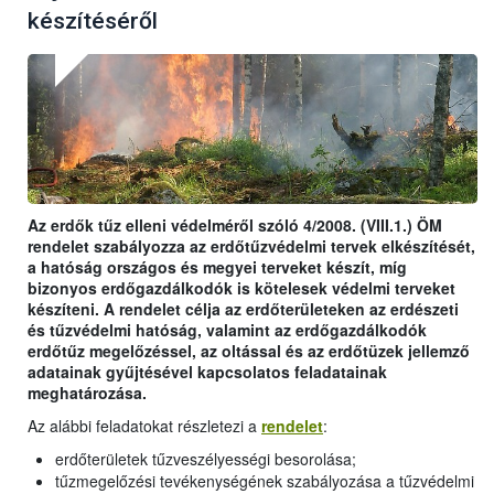
készítéséről
Az erdők tűz elleni védelméről szóló 4/2008. (VIII.1.) ÖM
rendelet szabályozza az erdőtűzvédelmi tervek elkészítését,
a hatóság országos és megyei terveket készít, míg
bizonyos erdőgazdálkodók is kötelesek védelmi terveket
készíteni. A rendelet célja az erdőterületeken az erdészeti
és tűzvédelmi hatóság, valamint az erdőgazdálkodók
erdőtűz megelőzéssel, az oltással és az erdőtüzek jellemző
adatainak gyűjtésével kapcsolatos feladatainak
meghatározása.
Az alábbi feladatokat részletezi a
rendelet
:
erdőterületek tűzveszélyességi besorolása;
tűzmegelőzési tevékenységének szabályozása a tűzvédelmi