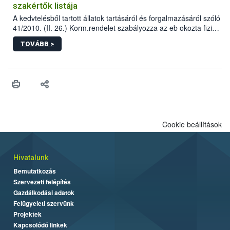
szakértők listája
A kedvtelésből tartott állatok tartásáról és forgalmazásáról szóló
41/2010. (II. 26.) Korm.rendelet szabályozza az eb okozta fizikai
sérülés, illetve ennek veszélye keletkezésekor felmerülő
TOVÁBB >
hatósági feladatokat, valamint a veszélyes eb tartását és annak
engedélyezését. Ezen eljárások során szükség esetén be kell
vonni az ebek viselkedésének megítélésében jártas szakértőt.
Cookie beállítások
Hivatalunk
Bemutatkozás
Szervezeti felépítés
Gazdálkodási adatok
Felügyeleti szervünk
Projektek
Kapcsolódó linkek