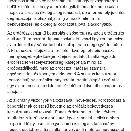
mozaikos társulás és korszerkezet miatt egy községhatáron
belül is előfordul, hogy a terület egyik felén a tűz nemcsak a
meglévő társulás ökológiai egyensúlyát, de a termőhely jelentős
degradációját is okozhatja, míg a másik felén a tűz-
bekövetkezési és ökológiai kockázata jóval alacsonyabb.
Az erdőrészlet szintű besorolás elsősorban az adott erdőterület
statikus (Fire hazard) típusú kockázatát veszi figyelembe, mivel
az erdészeti nyilvántartásból ez állapítható meg egyértelműen.
A Fire hazard kifejezés a területen lévő éghető biomassza
mennyiségét, éghetőségét kifejező mutató. Ezáltal egy adott
erdőrészlet veszélyeztetettségi kategóriája mind az
erdőgazdálkodó, mind az erdészeti hatóság számára
egyértelműen és könnyen eldönthető.A statikus kockázatot
(besorolást) az erdőállomány adattár adatai alapján számítja
egy algoritmus, a rendelet mellékletében felsorolt szempontok
alapján.
Az állomány viszonyok változásával (növekedés, korosbodás) a
besorolásnak célszerű követnie az erdőtűz bekövetkezés
kockázatának változását. Ennek érdekében minden évben
lefuttatásra kerül az algoritmus, így a rendelet mellékletében
megadott tölgy, cser és egyes lombos elegyes faállomány
típusok esetében a fiatal állományok az 5 méteres magasságot