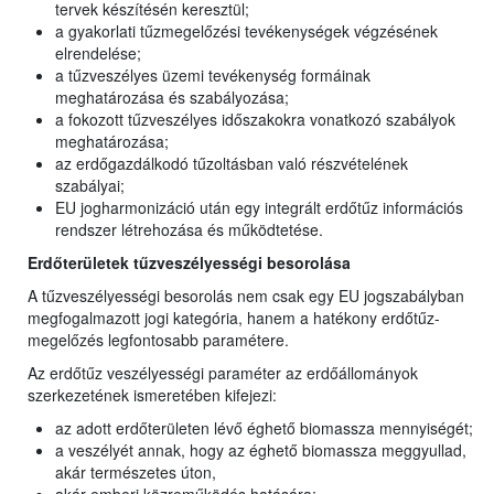
tervek készítésén keresztül;
a gyakorlati tűzmegelőzési tevékenységek végzésének
elrendelése;
a tűzveszélyes üzemi tevékenység formáinak
meghatározása és szabályozása;
a fokozott tűzveszélyes időszakokra vonatkozó szabályok
meghatározása;
az erdőgazdálkodó tűzoltásban való részvételének
szabályai;
EU jogharmonizáció után egy integrált erdőtűz információs
rendszer létrehozása és működtetése.
Erdőterületek tűzveszélyességi besorolása
A tűzveszélyességi besorolás nem csak egy EU jogszabályban
megfogalmazott jogi kategória, hanem a hatékony erdőtűz-
megelőzés legfontosabb paramétere.
Az erdőtűz veszélyességi paraméter az erdőállományok
szerkezetének ismeretében kifejezi:
az adott erdőterületen lévő éghető biomassza mennyiségét;
a veszélyét annak, hogy az éghető biomassza meggyullad,
akár természetes úton,