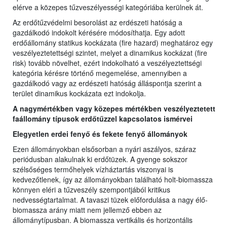
elérve a közepes tűzveszélyességi kategóriába kerülnek át.
Az erdőtűzvédelmi besorolást az erdészeti hatóság a
gazdálkodó indokolt kérésére módosíthatja. Egy adott
erdőállomány statikus kockázata (fire hazard) meghatároz egy
veszélyeztetettségi szintet, melyet a dinamikus kockázat (fire
risk) tovább növelhet, ezért indokolható a veszélyeztettségi
kategória kérésre történő megemelése, amennyiben a
gazdálkodó vagy az erdészeti hatóság álláspontja szerint a
terület dinamikus kockázata ezt indokolja.
A nagymértékben vagy közepes mértékben veszélyeztetett
faállomány típusok erdőtűzzel kapcsolatos ismérvei
Elegyetlen erdei fenyő és fekete fenyő állományok
Ezen állományokban elsősorban a nyári aszályos, száraz
periódusban alakulnak ki erdőtüzek. A gyenge sokszor
szélsőséges termőhelyek vízháztartás viszonyai is
kedvezőtlenek, így az állományokban található holt-biomassza
könnyen eléri a tűzveszély szempontjából kritikus
nedvességtartalmat. A tavaszi tüzek előfordulása a nagy élő-
biomassza arány miatt nem jellemző ebben az
állománytípusban. A biomassza vertikális és horizontális