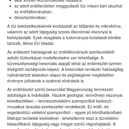
akár emberi közreműködés hatására;
az adott erdőterületen meggyulladó tűz milyen kárt okozhat
az erdőállományban,
ökoszisztémában;
A tűz bekövetkezésének kockázatát az időjárási és mikroklíma,
valamint az adott tájegység szocio-ökonómiai viszonyai is
befolyásolják. Ezek vizsgálata a tudományos kutatások körébe
tartozik, illetve EU feladat.
Az erdészeti hatóságnak az erdőállományok szerkezetéből
adódó tűzkockázat modellezésére van lehetősége. A
tűzveszélyességi besorolás alapját tehát az erdőrészlet szinten
elvégzett osztályozás képezi. A besorolási rendszer hatóságilag
nyilvántartott adatokon alapul és segítségével megfelelően
érvényre juthatnak a szakmai elvárások is.
Az erdőrészlet szintű besorolást Magyarország természeti
adottságai is indokolják. Hazánk geológiai, termőhelyi viszonyai
következtében – természetvédelmi szempontból kedvező -
mozaikos társulás-szerkezettel rendelkezik. Ez erdő- és
vegetációtűz-védelmi szempontból – egyes jól körülhatárolható
földrajzi területek kivételével - lehetetlenné teszi a tűzvédelmi
klasszifikáció tájegység vagy megye szintű végrehajtását. A