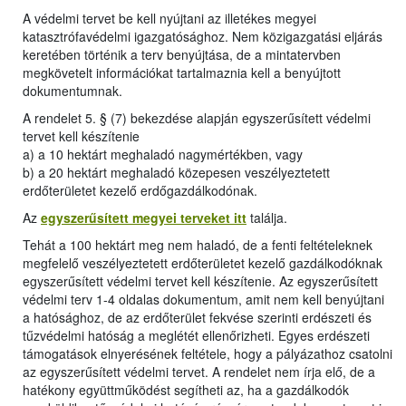
A védelmi tervet be kell nyújtani az illetékes megyei
katasztrófavédelmi igazgatósághoz. Nem közigazgatási eljárás
keretében történik a terv benyújtása, de a mintatervben
megkövetelt információkat tartalmaznia kell a benyújtott
dokumentumnak.
A rendelet 5. § (7) bekezdése alapján egyszerűsített védelmi
tervet kell készítenie
a) a 10 hektárt meghaladó nagymértékben, vagy
b) a 20 hektárt meghaladó közepesen veszélyeztetett
erdőterületet kezelő erdőgazdálkodónak.
Az
egyszerűsített megyei terveket itt
találja.
Tehát a 100 hektárt meg nem haladó, de a fenti feltételeknek
megfelelő veszélyeztetett erdőterületet kezelő gazdálkodóknak
egyszerűsített védelmi tervet kell készítenie. Az egyszerűsített
védelmi terv 1-4 oldalas dokumentum, amit nem kell benyújtani
a hatósághoz, de az erdőterület fekvése szerinti erdészeti és
tűzvédelmi hatóság a meglétét ellenőrizheti. Egyes erdészeti
támogatások elnyerésének feltétele, hogy a pályázathoz csatolni
az egyszerűsített védelmi tervet. A rendelet nem írja elő, de a
hatékony együttműködést segítheti az, ha a gazdálkodók