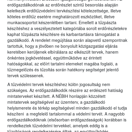
erdőgazdálkodónak az erdőrészlet szintű besorolás alapján
keletkezik erdőtűzvédelmi tervkészítési kötelezettsége, illetve
köteles erdőtűz esetére meghatározott eszközöket, illetve
munkacsoportot készenlétben tartani. Emellett a tűzpászta
készítéshez a veszélyeztetett kategóriába sorolt erdőrészletekre
kaphat tűzpászta készítésre és karbantartásra támogatást a
gazdálkodó. A rendelet megújítása során alapvető szempontnak
tartottuk, hogy a jövőben ne bonyolult közigazgatási eljárás
keretében kerüljenek elbírálásra az elkészült tervek, hanem
önkéntes jogkövetéssel, együttműködve az érintett
hatóságokkal, az előírt tartalmi elemeket magába foglaló, a
tűzmegelőzés és tűzoltás során hatékony segítséget jelentő
tervek szülessenek.
A tűzvédelmi tervek készítéshez külön jogosultság nem
szükséges. Az erdőgazdálkodók részére az erdészeti hatóság
mintaterveket készített. A NÉBIH honlapján közzétett
mintatervek segítségével az üzemterv, a gazdálkodó
helyismerete és térkép segítségével minden gazdálkodó el tudja
készíteni a megfelelő tartalommal a védelmi tervét. A nagyobb
erdőgazdálkodóknak (elsősorban erdőgazdaságok) korábban is
rendelkeztek tűzvédelmi tervekkel, amelyek eddig is a
tűzoltóságok rendelkezésére álltak, az együttműködés