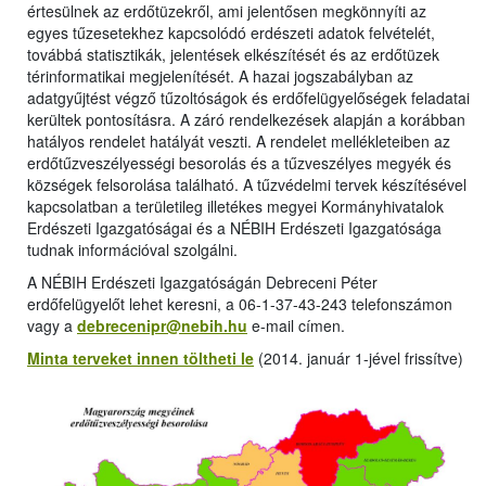
értesülnek az erdőtüzekről, ami jelentősen megkönnyíti az
egyes tűzesetekhez kapcsolódó erdészeti adatok felvételét,
továbbá statisztikák, jelentések elkészítését és az erdőtüzek
térinformatikai megjelenítését. A hazai jogszabályban az
adatgyűjtést végző tűzoltóságok és erdőfelügyelőségek feladatai
kerültek pontosításra. A záró rendelkezések alapján a korábban
hatályos rendelet hatályát veszti. A rendelet mellékleteiben az
erdőtűzveszélyességi besorolás és a tűzveszélyes megyék és
községek felsorolása található. A tűzvédelmi tervek készítésével
kapcsolatban a területileg illetékes megyei Kormányhivatalok
Erdészeti Igazgatóságai és a NÉBIH Erdészeti Igazgatósága
tudnak információval szolgálni.
A NÉBIH Erdészeti Igazgatóságán Debreceni Péter
erdőfelügyelőt lehet keresni, a 06-1-37-43-243 telefonszámon
vagy a
debrecenipr@nebih.hu
e-mail címen.
Minta terveket innen töltheti le
(2014. január 1-jével frissítve)