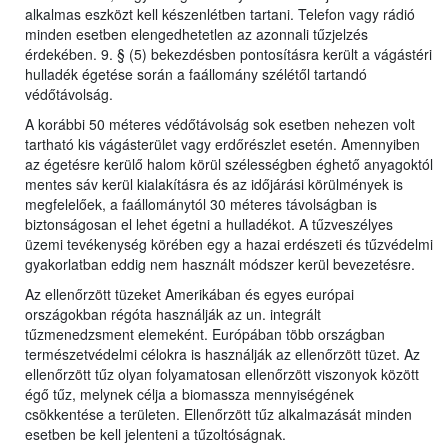
alkalmas eszközt kell készenlétben tartani. Telefon vagy rádió
minden esetben elengedhetetlen az azonnali tűzjelzés
érdekében. 9. § (5) bekezdésben pontosításra került a vágástéri
hulladék égetése során a faállomány szélétől tartandó
védőtávolság.
A korábbi 50 méteres védőtávolság sok esetben nehezen volt
tartható kis vágásterület vagy erdőrészlet esetén. Amennyiben
az égetésre kerülő halom körül szélességben éghető anyagoktól
mentes sáv kerül kialakításra és az időjárási körülmények is
megfelelőek, a faállománytól 30 méteres távolságban is
biztonságosan el lehet égetni a hulladékot. A tűzveszélyes
üzemi tevékenység körében egy a hazai erdészeti és tűzvédelmi
gyakorlatban eddig nem használt módszer kerül bevezetésre.
Az ellenőrzött tüzeket Amerikában és egyes európai
országokban régóta használják az un. integrált
tűzmenedzsment elemeként. Európában több országban
természetvédelmi célokra is használják az ellenőrzött tüzet. Az
ellenőrzött tűz olyan folyamatosan ellenőrzött viszonyok között
égő tűz, melynek célja a biomassza mennyiségének
csökkentése a területen. Ellenőrzött tűz alkalmazását minden
esetben be kell jelenteni a tűzoltóságnak.