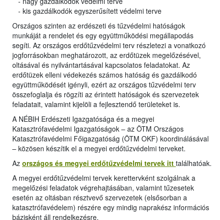
- nagy gazdálkodók védelmi terve
- kis gazdálkodók egyszerűsített védelmi terve
Országos szinten az erdészeti és tűzvédelmi hatóságok
munkáját a rendelet és egy együttműködési megállapodás
segíti. Az országos erdőtűzvédelmi terv részletezi a vonatkozó
jogforrásokban meghatározott, az erdőtüzek megelőzésével,
oltásával és nyilvántartásával kapcsolatos feladatokat. Az
erdőtüzek elleni védekezés számos hatóság és gazdálkodó
együttműködését igényli, ezért az országos tűzvédelmi terv
összefoglalja és rögzíti az érintett hatóságok és szervezetek
feladatait, valamint kijelöli a fejlesztendő területeket is.
A NÉBIH Erdészeti Igazgatósága és a megyei
Katasztrófavédelmi Igazgatóságok – az ÖTM Országos
Katasztrófavédelmi Főigazgatóság (ÖTM OKF) koordinálásával
– közösen készítik el a megyei erdőtűzvédelmi terveket.
Az
országos és megyei erdőtűzvédelmi tervek itt
találhatóak.
A megyei erdőtűzvédelmi tervek kerettervként szolgálnak a
megelőzési feladatok végrehajtásában, valamint tűzesetek
esetén az oltásban résztvevő szervezetek (elsősorban a
katasztrófavédelem) részére egy mindig naprakész információs
bázisként áll rendelkezésre.