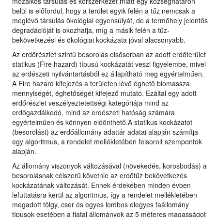
mozaikos társulás és korszerkezet miatt egy községhatáron
belül is előfordul, hogy a terület egyik felén a tűz nemcsak a
meglévő társulás ökológiai egyensúlyát, de a termőhely jelentős
degradációját is okozhatja, míg a másik felén a tűz-
bekövetkezési és ökológiai kockázata jóval alacsonyabb.
Az erdőrészlet szintű besorolás elsősorban az adott erdőterület
statikus (Fire hazard) típusú kockázatát veszi figyelembe, mivel
az erdészeti nyilvántartásból ez állapítható meg egyértelműen.
A Fire hazard kifejezés a területen lévő éghető biomassza
mennyiségét, éghetőségét kifejező mutató. Ezáltal egy adott
erdőrészlet veszélyeztetettségi kategóriája mind az
erdőgazdálkodó, mind az erdészeti hatóság számára
egyértelműen és könnyen eldönthető.A statikus kockázatot
(besorolást) az erdőállomány adattár adatai alapján számítja
egy algoritmus, a rendelet mellékletében felsorolt szempontok
alapján.
Az állomány viszonyok változásával (növekedés, korosbodás) a
besorolásnak célszerű követnie az erdőtűz bekövetkezés
kockázatának változását. Ennek érdekében minden évben
lefuttatásra kerül az algoritmus, így a rendelet mellékletében
megadott tölgy, cser és egyes lombos elegyes faállomány
típusok esetében a fiatal állományok az 5 méteres magasságot