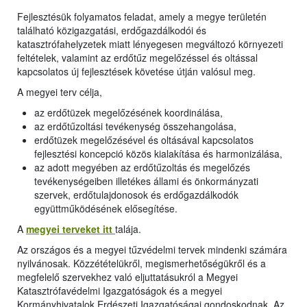
Fejlesztésük folyamatos feladat, amely a megye területén
található közigazgatási, erdőgazdálkodói és
katasztrófahelyzetek miatt lényegesen megváltozó környezeti
feltételek, valamint az erdőtűz megelőzéssel és oltással
kapcsolatos új fejlesztések követése útján valósul meg.
A megyei terv célja,
az erdőtüzek megelőzésének koordinálása,
az erdőtűzoltási tevékenység összehangolása,
erdőtüzek megelőzésével és oltásával kapcsolatos
fejlesztési koncepció közös kialakítása és harmonizálása,
az adott megyében az erdőtűzoltás és megelőzés
tevékenységeiben illetékes állami és önkormányzati
szervek, erdőtulajdonosok és erdőgazdálkodók
együttműködésének elősegítése.
A
megyei terveket itt
talája.
Az országos és a megyei tűzvédelmi tervek mindenki számára
nyilvánosak. Közzétételükről, megismerhetőségükről és a
megfelelő szervekhez való eljuttatásukról a Megyei
Katasztrófavédelmi Igazgatóságok és a megyei
Kormányhivatalok Erdészeti Igazgatóságai gondoskodnak. Az