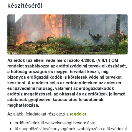
készítéséről
Az erdők tűz elleni védelméről szóló 4/2008. (VIII.1.) ÖM
rendelet szabályozza az erdőtűzvédelmi tervek elkészítését,
a hatóság országos és megyei terveket készít, míg
bizonyos erdőgazdálkodók is kötelesek védelmi terveket
készíteni. A rendelet célja az erdőterületeken az erdészeti
és tűzvédelmi hatóság, valamint az erdőgazdálkodók
erdőtűz megelőzéssel, az oltással és az erdőtüzek jellemző
adatainak gyűjtésével kapcsolatos feladatainak
meghatározása.
Az alábbi feladatokat részletezi a
rendelet
:
erdőterületek tűzveszélyességi besorolása;
tűzmegelőzési tevékenységének szabályozása a tűzvédelmi