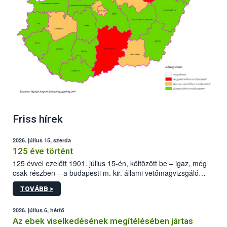
Friss hírek
2026. július 15, szerda
125 éve történt
125 évvel ezelőtt 1901. július 15-én, költözött be – igaz, még
csak részben – a budapesti m. kir. állami vetőmagvizsgáló
állomás a Kis Rókus utca 15. szám alatti, Czigler Győző által
TOVÁBB >
tervezett új épületébe.
2026. július 6, hétfő
Az ebek viselkedésének megítélésében jártas