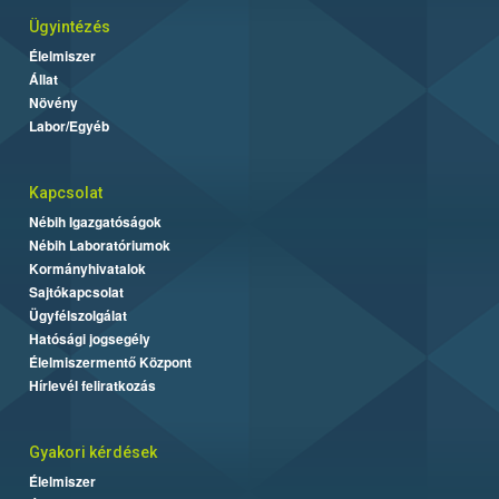
Ügyintézés
Élelmiszer
Állat
Növény
Labor/Egyéb
Kapcsolat
Nébih Igazgatóságok
Nébih Laboratóriumok
Kormányhivatalok
Sajtókapcsolat
Ügyfélszolgálat
Hatósági jogsegély
Élelmiszermentő Központ
Hírlevél feliratkozás
Gyakori kérdések
Élelmiszer