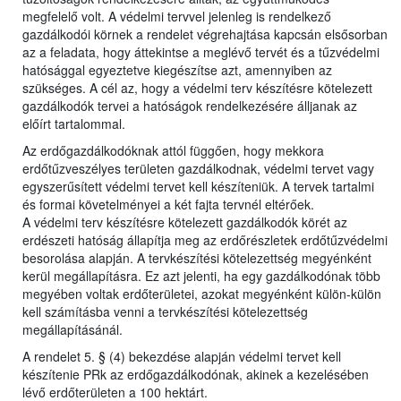
megfelelő volt. A védelmi tervvel jelenleg is rendelkező
gazdálkodói körnek a rendelet végrehajtása kapcsán elsősorban
az a feladata, hogy áttekintse a meglévő tervét és a tűzvédelmi
hatósággal egyeztetve kiegészítse azt, amennyiben az
szükséges. A cél az, hogy a védelmi terv készítésre kötelezett
gazdálkodók tervei a hatóságok rendelkezésére álljanak az
előírt tartalommal.
Az erdőgazdálkodóknak attól függően, hogy mekkora
erdőtűzveszélyes területen gazdálkodnak, védelmi tervet vagy
egyszerűsített védelmi tervet kell készíteniük. A tervek tartalmi
és formai követelményei a két fajta tervnél eltérőek.
A védelmi terv készítésre kötelezett gazdálkodók körét az
erdészeti hatóság állapítja meg az erdőrészletek erdőtűzvédelmi
besorolása alapján. A tervkészítési kötelezettség megyénként
kerül megállapításra. Ez azt jelenti, ha egy gazdálkodónak több
megyében voltak erdőterületei, azokat megyénként külön-külön
kell számításba venni a tervkészítési kötelezettség
megállapításánál.
A rendelet 5. § (4) bekezdése alapján védelmi tervet kell
készítenie PRk az erdőgazdálkodónak, akinek a kezelésében
lévő erdőterületen a 100 hektárt.