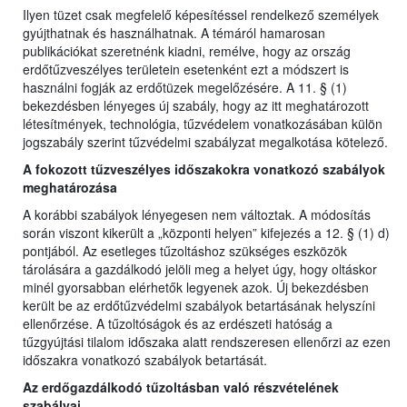
Ilyen tüzet csak megfelelő képesítéssel rendelkező személyek
gyújthatnak és használhatnak. A témáról hamarosan
publikációkat szeretnénk kiadni, remélve, hogy az ország
erdőtűzveszélyes területein esetenként ezt a módszert is
használni fogják az erdőtüzek megelőzésére. A 11. § (1)
bekezdésben lényeges új szabály, hogy az itt meghatározott
létesítmények, technológia, tűzvédelem vonatkozásában külön
jogszabály szerint tűzvédelmi szabályzat megalkotása kötelező.
A fokozott tűzveszélyes időszakokra vonatkozó szabályok
meghatározása
A korábbi szabályok lényegesen nem változtak. A módosítás
során viszont kikerült a „központi helyen” kifejezés a 12. § (1) d)
pontjából. Az esetleges tűzoltáshoz szükséges eszközök
tárolására a gazdálkodó jelöli meg a helyet úgy, hogy oltáskor
minél gyorsabban elérhetők legyenek azok. Új bekezdésben
került be az erdőtűzvédelmi szabályok betartásának helyszíni
ellenőrzése. A tűzoltóságok és az erdészeti hatóság a
tűzgyújtási tilalom időszaka alatt rendszeresen ellenőrzi az ezen
időszakra vonatkozó szabályok betartását.
Az erdőgazdálkodó tűzoltásban való részvételének
szabályai