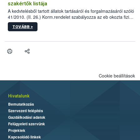
szakértők listája
A kedvtelésből tartott állatok tartásáról és forgalmazásáról szóló
41/2010. (II. 26.) Korm.rendelet szabályozza az eb okozta fizikai
sérülés, illetve ennek veszélye keletkezésekor felmerülő
TOVÁBB >
hatósági feladatokat, valamint a veszélyes eb tartását és annak
engedélyezését. Ezen eljárások során szükség esetén be kell
vonni az ebek viselkedésének megítélésében jártas szakértőt.
Cookie beállítások
Hivatalunk
Bemutatkozás
Szervezeti felépítés
Gazdálkodási adatok
Felügyeleti szervünk
Projektek
Kapcsolódó linkek