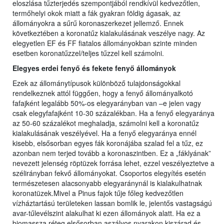
eloszlása tűzterjedés szempontjából rendkívül kedvezőtlen,
termőhelyi okok miatt a fák gyakran földig ágasak, az
állományokra a sűrű koronaszerkezet jellemző. Ennek
következtében a koronatűz kialakulásának veszélye nagy. Az
elegyetlen EF és FF fiatalos állományokban szinte minden
esetben koronatűzzel/teljes tűzzel kell számolni.
Elegyes erdei fenyő és fekete fenyő állományok
Ezek az állománytípusok különböző tulajdonságokkal
rendelkeznek attól függően, hogy a fenyő állományalkotó
fafajként legalább 50%-os elegyarányban van –e jelen vagy
csak elegyfafajként 10-30 százalékban. Ha a fenyő elegyaránya
az 50-60 százalékot meghaladja, számolni kell a koronatűz
kialakulásának veszélyével. Ha a fenyő elegyaránya ennél
kisebb, elsősorban egyes fák koronájába szalad fel a tűz, ez
azonban nem terjed tovább a koronaszintben. Ez a „fáklyának”
nevezett jelenség röptüzek forrása lehet, ezzel veszélyeztetve a
szélirányban fekvő állományokat. Csoportos elegyítés esetén
természetesen alacsonyabb elegyaránynál is kialakulhatnak
koronatüzek.Mivel a Pinus fajok tűje főleg kedvezőtlen
vízháztartású területeken lassan bomlik le, jelentős vastagságú
avar-tűlevélszint alakulhat ki ezen állományok alatt. Ha ez a
biomassza réteg elsősorban aszályos nyarakon kiszárad és