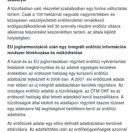
A tűzoltásban való részvétel szabályaiban egy fontos változtatás
történt. Csak a 100 hektárnál nagyobb nagymértékben és
közepesen veszélyeztetett erdőterülettel rendelkező
erdőgazdálkodóknak kell 30 személy részére erdőtűz oltásra
alkalmas felszerelést készenlétben tartani, az általa kijelölt
helyiségben.
EU jogharmonizáció után egy integrált erdőtűz információs
rendszer létrehozása és működtetése
A hazai és az EU jogforrásokban rögzített erdőtűz nyilvántartási
feladatok megkönnyítése és az adatok egységes kezelése
érdekében az erdészeti hatóság egy korszerű erdőtűz
adatbázist fejlesztett ki 2006-ban. A 2007. évi erdőtüzek adatai
már ebben az új integrált adatbázisban kerültek rögzítésre. Az
országos erdőtűz adattár a tűzoltóságok, az ÖTM OKF és az
erdészeti hatóság által felvett adatokból kerül összeállításra. A
tűzoltóságok által eloltott és adatlapon rögzített összes tűzeset
egy adatcsere fájl segítségével betöltésre kerül az erdőtűz
adattárba.
Az erdőtüzek adatai egy előre definiált adatbázisban kerülnek
eltárolásra. Az adatfeltöltés után az erdőfelügyelőségek azonnal