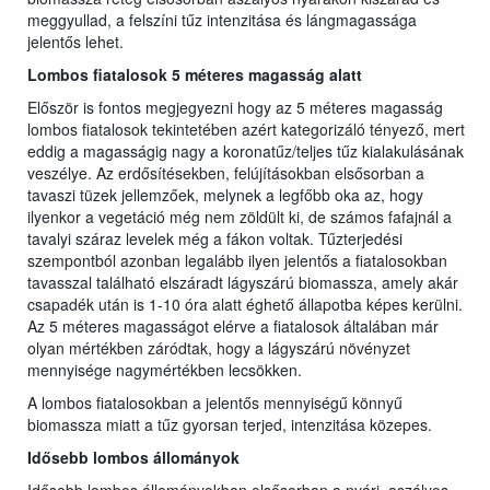
meggyullad, a felszíni tűz intenzitása és lángmagassága
jelentős lehet.
Lombos fiatalosok 5 méteres magasság alatt
Először is fontos megjegyezni hogy az 5 méteres magasság
lombos fiatalosok tekintetében azért kategorizáló tényező, mert
eddig a magasságig nagy a koronatűz/teljes tűz kialakulásának
veszélye. Az erdősítésekben, felújításokban elsősorban a
tavaszi tüzek jellemzőek, melynek a legfőbb oka az, hogy
ilyenkor a vegetáció még nem zöldült ki, de számos fafajnál a
tavalyi száraz levelek még a fákon voltak. Tűzterjedési
szempontból azonban legalább ilyen jelentős a fiatalosokban
tavasszal található elszáradt lágyszárú biomassza, amely akár
csapadék után is 1-10 óra alatt éghető állapotba képes kerülni.
Az 5 méteres magasságot elérve a fiatalosok általában már
olyan mértékben záródtak, hogy a lágyszárú növényzet
mennyisége nagymértékben lecsökken.
A lombos fiatalosokban a jelentős mennyiségű könnyű
biomassza miatt a tűz gyorsan terjed, intenzitása közepes.
Idősebb lombos állományok