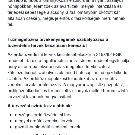
Idősebb lombos állományokban elsősorban a nyári, aszályos
hónapokban jellemzőek az avartüzek, melyek intenzitása és
terjedési sebessége alacsony, a faállományban okozott kár
általában csekély, mégis jelentős oltási költségek merülhetnek
fel.
Tűzmegelőzési tevékenységének szabályozása a
tűzvédelmi tervek készítésén keresztül
Az erdőtűzvédelmi tervek készítését először a 2158/92 EGK
rendelet írta elő a tagállamok számra. Jelen rendelet egyik célja,
hogy az európai elvárásoknak megfelelő tervkészítési
kötelezettséget szabályozzuk, mind hatósági, mind gazdálkodói
szinten. Az erdőtűz megelőzési feladatokat az un. erdőtűz
védelmi tervek tartalmazzák. A magyarországi közigazgatási,
erdőgazdálkodási és természeti viszonyok mellett három szintű
tervezést kívánunk megvalósítani.
A tervezési szintek az alábbiak:
országos erdőtűzvédelmi terv
megyei erdőtűzvédelmi tervek
gazdálkodóierdőtűzvédelmi tervek