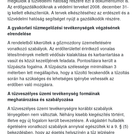
megküldik a tűzvédelmi hatóság részére ezt a dokumentumot is.
Az erdőgazdálkodóknak a védelmi terveket 2008. december 31-
ig kellett elkészíteniük. A tervek elkészítéséhez az erdészeti és a
tűzvédelmi hatóság segítséget nyújt a gazdálkodók részére.
A gyakorlati tűzmegelőzési tevékenységek végzésének
elrendelése
A rendeletből kikerültek a gőzmozdony üzemeltetésére
vonatkozó szabályok. Az erdőterülettel érintkező vonalas
létesítmények melletti védősáv kialakítása és karbantartása a
vasút és közút kezelőjének feladata. Pontosításra került a
tűzpászta fogalma. A tűzpászta szélessége minimálisan 3
méterben lett megállapítva, hogy a tűzoltó fecskendők a tűzoltás
során ha szükséges és lehetséges igénybe vehessék az
erdőben való mozgásra.
A tűzveszélyes üzemi tevékenység formáinak
meghatározása és szabályozása
A tűzveszélyes üzemi tevékenységre korábbi szabályok
lényegében nem változtak. Néhány kisebb kiegészítés történt,
illetve egy új fogalom került bevezetésre. A vágástéri hulladék
égetésére vonatkozó szabályok annyival egészültek ki a 9. § (5)
bekezdésben, hogy az égetés helyszínén a tűz jelzésére