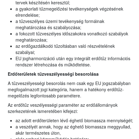
tervek készítésén keresztül;
a gyakorlati tűzmegelőzési tevékenységek végzésének
elrendelése;
a tűzveszélyes üzemi tevékenység formáinak
meghatározása és szabályozása;
a fokozott tűzveszélyes időszakokra vonatkozó szabályok
meghatározása;
az erdőgazdálkodó tűzoltásban való részvételének
szabályai;
EU jogharmonizáció után egy integrált erdőtűz információs
rendszer létrehozása és működtetése.
Erdőterületek tűzveszélyességi besorolása
A tűzveszélyességi besorolás nem csak egy EU jogszabályban
megfogalmazott jogi kategória, hanem a hatékony erdőtűz-
megelőzés legfontosabb paramétere.
Az erdőtűz veszélyességi paraméter az erdőállományok
szerkezetének ismeretében kifejezi:
az adott erdőterületen lévő éghető biomassza mennyiségét;
a veszélyét annak, hogy az éghető biomassza meggyullad,
akár természetes úton,