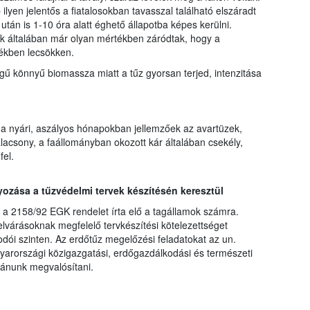
lyen jelentős a fiatalosokban tavasszal található elszáradt
án is 1-10 óra alatt éghető állapotba képes kerülni.
k általában már olyan mértékben záródtak, hogy a
ékben lecsökken.
gű könnyű biomassza miatt a tűz gyorsan terjed, intenzitása
 nyári, aszályos hónapokban jellemzőek az avartüzek,
lacsony, a faállományban okozott kár általában csekély,
fel.
zása a tűzvédelmi tervek készítésén keresztül
r a 2158/92 EGK rendelet írta elő a tagállamok számra.
elvárásoknak megfelelő tervkészítési kötelezettséget
dói szinten. Az erdőtűz megelőzési feladatokat az un.
yarországi közigazgatási, erdőgazdálkodási és természeti
vánunk megvalósítani.