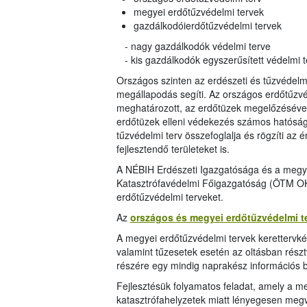
megyei erdőtűzvédelmi tervek
gazdálkodóierdőtűzvédelmi tervek
- nagy gazdálkodók védelmi terve
- kis gazdálkodók egyszerűsített védelmi t
Országos szinten az erdészeti és tűzvédel
megállapodás segíti. Az országos erdőtűzvé
meghatározott, az erdőtüzek megelőzésével, 
erdőtüzek elleni védekezés számos hatóság
tűzvédelmi terv összefoglalja és rögzíti az ér
fejlesztendő területeket is.
A NÉBIH Erdészeti Igazgatósága és a megy
Katasztrófavédelmi Főigazgatóság (ÖTM OKF
erdőtűzvédelmi terveket.
Az
országos és megyei erdőtűzvédelmi te
A megyei erdőtűzvédelmi tervek kerettervké
valamint tűzesetek esetén az oltásban rész
részére egy mindig naprakész információs b
Fejlesztésük folyamatos feladat, amely a me
katasztrófahelyzetek miatt lényegesen megvá