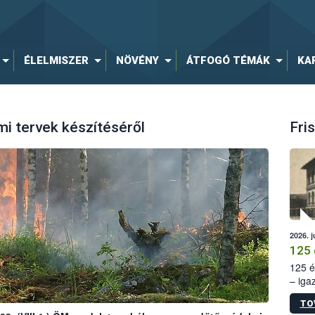
ÉLELMISZER
NÖVÉNY
ÁTFOGÓ TÉMÁK
KA
i tervek készítéséről
Fris
2026. j
125 
125 é
– iga
állam
TO
15. sz