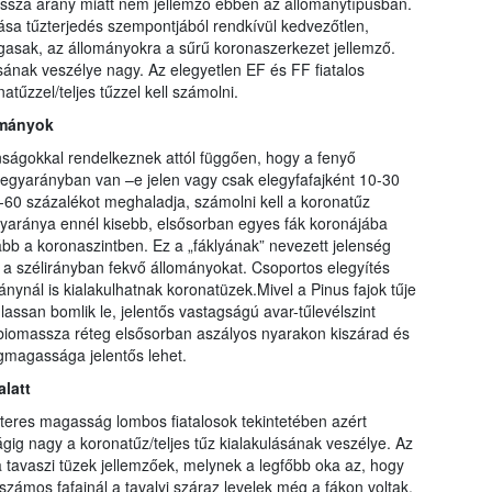
assza arány miatt nem jellemző ebben az állománytípusban.
zlása tűzterjedés szempontjából rendkívül kedvezőtlen,
ágasak, az állományokra a sűrű koronaszerkezet jellemző.
ának veszélye nagy. Az elegyetlen EF és FF fiatalos
űzzel/teljes tűzzel kell számolni.
ományok
ságokkal rendelkeznek attól függően, hogy a fenyő
legyarányban van –e jelen vagy csak elegyfafajként 10-30
60 százalékot meghaladja, számolni kell a koronatűz
gyaránya ennél kisebb, elsősorban egyes fák koronájába
ább a koronaszintben. Ez a „fáklyának” nevezett jelenség
e a szélirányban fekvő állományokat. Csoportos elegyítés
ynál is kialakulhatnak koronatüzek.Mivel a Pinus fajok tűje
lassan bomlik le, jelentős vastagságú avar-tűlevélszint
a biomassza réteg elsősorban aszályos nyarakon kiszárad és
ngmagassága jelentős lehet.
latt
teres magasság lombos fiatalosok tekintetében azért
ig nagy a koronatűz/teljes tűz kialakulásának veszélye. Az
 tavaszi tüzek jellemzőek, melynek a legfőbb oka az, hogy
számos fafajnál a tavalyi száraz levelek még a fákon voltak.