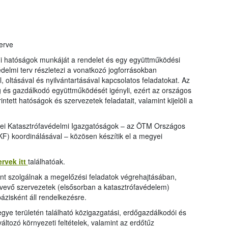
erve
mi hatóságok munkáját a rendelet és egy együttműködési
delmi terv részletezi a vonatkozó jogforrásokban
oltásával és nyilvántartásával kapcsolatos feladatokat. Az
 és gazdálkodó együttműködését igényli, ezért az országos
intett hatóságok és szervezetek feladatait, valamint kijelöli a
ei Katasztrófavédelmi Igazgatóságok – az ÖTM Országos
) koordinálásával – közösen készítik el a megyei
rvek itt
találhatóak.
nt szolgálnak a megelőzési feladatok végrehajtásában,
tvevő szervezetek (elsősorban a katasztrófavédelem)
ázisként áll rendelkezésre.
gye területén található közigazgatási, erdőgazdálkodói és
ltozó környezeti feltételek, valamint az erdőtűz