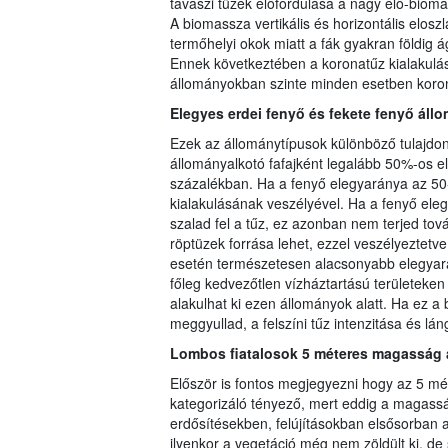
tavaszi tüzek előfordulása a nagy élő-biom
A biomassza vertikális és horizontális elos
termőhelyi okok miatt a fák gyakran földig 
Ennek következtében a koronatűz kialakulás
állományokban szinte minden esetben koronat
Elegyes erdei fenyő és fekete fenyő áll
Ezek az állománytípusok különböző tulajdon
állományalkotó fafajként legalább 50%-os e
százalékban. Ha a fenyő elegyaránya az 50-
kialakulásának veszélyével. Ha a fenyő ele
szalad fel a tűz, ez azonban nem terjed tov
röptüzek forrása lehet, ezzel veszélyeztetv
esetén természetesen alacsonyabb elegyarán
főleg kedvezőtlen vízháztartású területeken 
alakulhat ki ezen állományok alatt. Ha ez 
meggyullad, a felszíni tűz intenzitása és lá
Lombos fiatalosok 5 méteres magasság a
Először is fontos megjegyezni hogy az 5 mé
kategorizáló tényező, mert eddig a magasság
erdősítésekben, felújításokban elsősorban a
ilyenkor a vegetáció még nem zöldült ki, de 