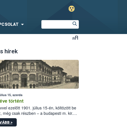
PCSOLAT
s hírek
úlius 15, szerda
éve történt
vvel ezelőtt 1901. július 15-én, költözött be
z, még csak részben – a budapesti m. kir.
i vetőmagvizsgáló állomás a Kis Rókus utca
VÁBB >
ám alatti, Czigler Győző által tervezett új