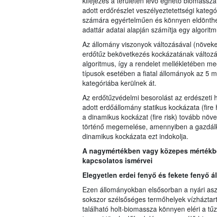
kifejezés a területen lévő éghető biomassza
adott erdőrészlet veszélyeztetettségi kateg
számára egyértelműen és könnyen eldönthet
adattár adatai alapján számítja egy algoritm
Az állomány viszonyok változásával (növek
erdőtűz bekövetkezés kockázatának változá
algoritmus, így a rendelet mellékletében m
típusok esetében a fiatal állományok az 5 
kategóriába kerülnek át.
Az erdőtűzvédelmi besorolást az erdészeti 
adott erdőállomány statikus kockázata (fire
a dinamikus kockázat (fire risk) tovább növe
történő megemelése, amennyiben a gazdálkod
dinamikus kockázata ezt indokolja.
A nagymértékben vagy közepes mértékben
kapcsolatos ismérvei
Elegyetlen erdei fenyő és fekete fenyő 
Ezen állományokban elsősorban a nyári asz
sokszor szélsőséges termőhelyek vízháztart
található holt-biomassza könnyen eléri a tű