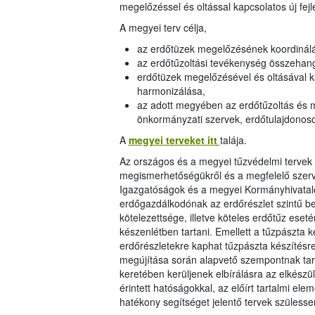
megelőzéssel és oltással kapcsolatos új fej
A megyei terv célja,
az erdőtüzek megelőzésének koordinál
az erdőtűzoltási tevékenység összehan
erdőtüzek megelőzésével és oltásával ka
harmonizálása,
az adott megyében az erdőtűzoltás és m
önkormányzati szervek, erdőtulajdonos
A
megyei terveket itt
talája.
Az országos és a megyei tűzvédelmi tervek 
megismerhetőségükről és a megfelelő szerve
Igazgatóságok és a megyei Kormányhivatal
erdőgazdálkodónak az erdőrészlet szintű bes
kötelezettsége, illetve köteles erdőtűz ese
készenlétben tartani. Emellett a tűzpászta k
erdőrészletekre kaphat tűzpászta készítésr
megújítása során alapvető szempontnak tart
keretében kerüljenek elbírálásra az elkész
érintett hatóságokkal, az előírt tartalmi el
hatékony segítséget jelentő tervek szülesse