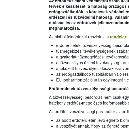
Az erdők tűz elleni védelméről szóló 4/20
tervek elkészítését, a hatóság országos 
erdőgazdálkodók is kötelesek védelmi ter
erdészeti és tűzvédelmi hatóság, valami
oltással és az erdőtüzek jellemző adatai
meghatározása.
Az alábbi feladatokat részletezi a
rendelet
:
erdőterületek tűzveszélyességi besorolá
tűzmegelőzési tevékenységének szabályo
a gyakorlati tűzmegelőzési tevékenysé
a tűzveszélyes üzemi tevékenység for
a fokozott tűzveszélyes időszakokra v
az erdőgazdálkodó tűzoltásban való rés
EU jogharmonizáció után egy integrált 
Erdőterületek tűzveszélyességi besorol
A tűzveszélyességi besorolás nem csak egy
hatékony erdőtűz-megelőzés legfontosabb 
Az erdőtűz veszélyességi paraméter az erd
az adott erdőterületen lévő éghető bio
a veszélyét annak, hogy az éghető bio