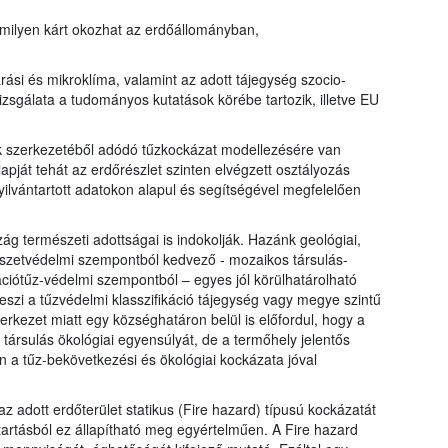
 milyen kárt okozhat az erdőállományban,
ási és mikroklíma, valamint az adott tájegység szocio-
izsgálata a tudományos kutatások körébe tartozik, illetve EU
k szerkezetéből adódó tűzkockázat modellezésére van
apját tehát az erdőrészlet szinten elvégzett osztályozás
yilvántartott adatokon alapul és segítségével megfelelően
ág természeti adottságai is indokolják. Hazánk geológiai,
észetvédelmi szempontból kedvező - mozaikos társulás-
ációtűz-védelmi szempontból – egyes jól körülhatárolható
é teszi a tűzvédelmi klasszifikáció tájegység vagy megye szintű
erkezet miatt egy községhatáron belül is előfordul, hogy a
 társulás ökológiai egyensúlyát, de a termőhely jelentős
én a tűz-bekövetkezési és ökológiai kockázata jóval
z adott erdőterület statikus (Fire hazard) típusú kockázatát
ntartásból ez állapítható meg egyértelműen. A Fire hazard