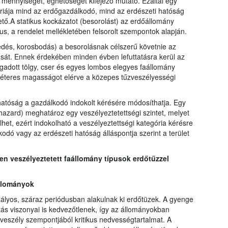
 mennyiségét, éghetőségét kifejező mutató. Ezáltal egy
óriája mind az erdőgazdálkodó, mind az erdészeti hatóság
ő.A statikus kockázatot (besorolást) az erdőállomány
us, a rendelet mellékletében felsorolt szempontok alapján.
edés, korosbodás) a besorolásnak célszerű követnie az
sát. Ennek érdekében minden évben lefuttatásra kerül az
egadott tölgy, cser és egyes lombos elegyes faállomány
méteres magasságot elérve a közepes tűzveszélyességi
hatóság a gazdálkodó indokolt kérésére módosíthatja. Egy
 hazard) meghatároz egy veszélyeztetettségi szintet, melyet
lhet, ezért indokolható a veszélyeztettségi kategória kérésre
ó vagy az erdészeti hatóság álláspontja szerint a terület
 veszélyeztetett faállomány típusok erdőtűzzel
állományok
ályos, száraz periódusban alakulnak ki erdőtüzek. A gyenge
ás viszonyai is kedvezőtlenek, így az állományokban
zveszély szempontjából kritikus nedvességtartalmat. A