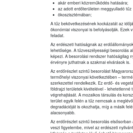
akár emberi közreműködés hatására;
az adott erdőterületen meggyulladó tűz
ökoszisztémában;
A tűz bekövetkezésének kockázatát az időjár
ökonómiai viszonyai is befolyásolják. Ezek v
feladat.
Az erdészeti hatóságnak az erdőállományo
lehetősége. A tűzveszélyességi besorolás al
képezi. A besorolási rendszer hatóságilag n
érvényre juthatnak a szakmai elvárások is.
Az erdőrészlet szintű besorolást Magyarorsz
termőhelyi viszonyai következtében – term
szerkezettel rendelkezik. Ez erdő- és veget
földrajzi területek kivételével - lehetetlenn
végrehajtását. A mozaikos társulás és korsz
terület egyik felén a tűz nemcsak a meglévő
degradációját is okozhatja, míg a másik fel
alacsonyabb.
Az erdőrészlet szintű besorolás elsősorban a
veszi figyelembe, mivel az erdészeti nyilvá