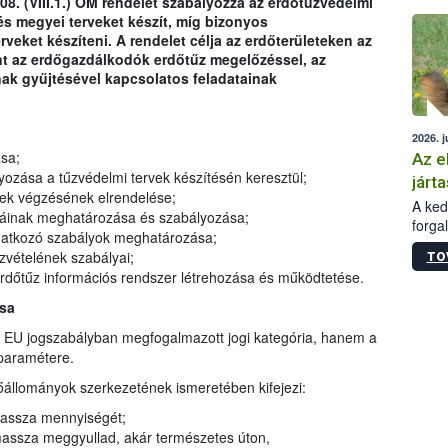
08. (VIII.1.) ÖM rendelet szabályozza az erdőtűzvédelmi
épüle
és megyei terveket készít, míg bizonyos
veket készíteni. A rendelet célja az erdőterületeken az
nt az erdőgazdálkodók erdőtűz megelőzéssel, az
nak gyűjtésével kapcsolatos feladatainak
2026. j
sa;
Az e
zása a tűzvédelmi tervek készítésén keresztül;
járta
gek végzésének elrendelése;
A kedv
máinak meghatározása és szabályozása;
forga
onatkozó szabályok meghatározása;
Korm.
zvételének szabályai;
TO
sérül
erdőtűz információs rendszer létrehozása és működtetése.
felme
veszé
ása
Ezen 
 EU jogszabályban megfogalmazott jogi kategória, hanem a
vonni
paramétere.
jártas
őállományok szerkezetének ismeretében kifejezi:
massza mennyiségét;
massza meggyullad, akár természetes úton,