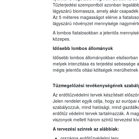
Tűzterjedési szempontból azonban legalább i
lágyszárú biomassza, amely akár csapadék ut
Az 5 méteres magasságot elérve a fiataloso
lágyszárú növényzet mennyisége nagymért
A lombos fiatalosokban a jelentős mennyisé
közepes.
Idősebb lombos állományok
Idősebb lombos állományokban elsősorban a
melyek intenzitása és terjedési sebessége a
mégis jelentős oltási költségek merülhetnek 
Tűzmegelőzési tevékenységének szabályo
Az erdőtűzvédelmi tervek készítését előszö
Jelen rendelet egyik célja, hogy az európai 
szabályozzuk, mind hatósági, mind gazdálko
erdőtűz védelmi tervek tartalmazzák. A mag
viszonyok mellett három szintű tervezést kí
A tervezési szintek az alábbiak:
országos erdőtűzvédelmi terv