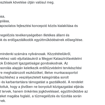
lesztések követése útján valósul meg.
ása,
golása,
pcsolatos fejlesztési koncepció közös kialakítása és
egelőzés tevékenységeiben illetékes állami és
ok és erdőgazdálkodók együttműködésének elősegítése.
mindenki számára nyilvánosak. Közzétételükről,
khez való eljuttatásukról a Megyei Katasztrófavédelmi
ok Erdészeti Igazgatóságai gondoskodnak. Az
orolás alapján keletkezik erdőtűzvédelmi tervkészítési
tére meghatározott eszközöket, illetve munkacsoportot
észítéshez a veszélyeztetett kategóriába sorolt
e és karbantartásra támogatást a gazdálkodó. A rendelet
ottuk, hogy a jövőben ne bonyolult közigazgatási eljárás
ült tervek, hanem önkéntes jogkövetéssel, együttműködve az
emeket magába foglaló, a tűzmegelőzés és tűzoltás során
nek.