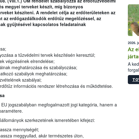
08. (VIII.1.) ÖM rendelet szabályozza az erdőtűzvédelmi
épüle
és megyei terveket készít, míg bizonyos
veket készíteni. A rendelet célja az erdőterületeken az
nt az erdőgazdálkodók erdőtűz megelőzéssel, az
nak gyűjtésével kapcsolatos feladatainak
2026. j
sa;
Az e
zása a tűzvédelmi tervek készítésén keresztül;
járta
gek végzésének elrendelése;
A kedv
máinak meghatározása és szabályozása;
forga
onatkozó szabályok meghatározása;
Korm.
zvételének szabályai;
TO
sérül
erdőtűz információs rendszer létrehozása és működtetése.
felme
veszé
ása
Ezen 
 EU jogszabályban megfogalmazott jogi kategória, hanem a
vonni
paramétere.
jártas
őállományok szerkezetének ismeretében kifejezi:
massza mennyiségét;
massza meggyullad, akár természetes úton,