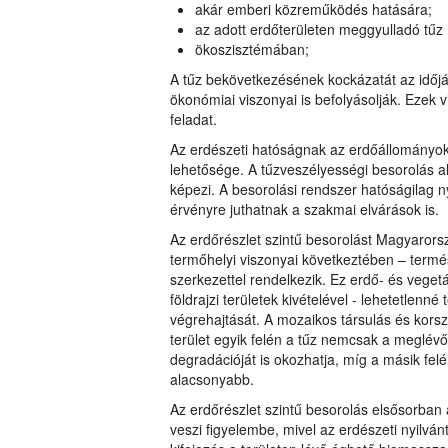
akár emberi közreműködés hatására;
az adott erdőterületen meggyulladó tűz
ökoszisztémában;
A tűz bekövetkezésének kockázatát az időjár
ökonómiai viszonyai is befolyásolják. Ezek v
feladat.
Az erdészeti hatóságnak az erdőállományo
lehetősége. A tűzveszélyességi besorolás al
képezi. A besorolási rendszer hatóságilag n
érvényre juthatnak a szakmai elvárások is.
Az erdőrészlet szintű besorolást Magyarorsz
termőhelyi viszonyai következtében – term
szerkezettel rendelkezik. Ez erdő- és veget
földrajzi területek kivételével - lehetetlenn
végrehajtását. A mozaikos társulás és korsz
terület egyik felén a tűz nemcsak a meglévő
degradációját is okozhatja, míg a másik fel
alacsonyabb.
Az erdőrészlet szintű besorolás elsősorban a
veszi figyelembe, mivel az erdészeti nyilvá