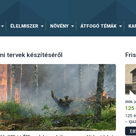
ÉLELMISZER
NÖVÉNY
ÁTFOGÓ TÉMÁK
KA
i tervek készítéséről
Fris
2026. j
125 
125 é
– iga
állam
TO
15. sz