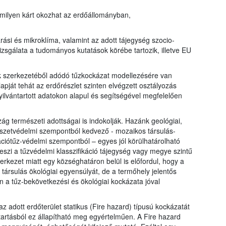
 milyen kárt okozhat az erdőállományban,
ási és mikroklíma, valamint az adott tájegység szocio-
izsgálata a tudományos kutatások körébe tartozik, illetve EU
k szerkezetéből adódó tűzkockázat modellezésére van
apját tehát az erdőrészlet szinten elvégzett osztályozás
yilvántartott adatokon alapul és segítségével megfelelően
ág természeti adottságai is indokolják. Hazánk geológiai,
észetvédelmi szempontból kedvező - mozaikos társulás-
ációtűz-védelmi szempontból – egyes jól körülhatárolható
é teszi a tűzvédelmi klasszifikáció tájegység vagy megye szintű
erkezet miatt egy községhatáron belül is előfordul, hogy a
 társulás ökológiai egyensúlyát, de a termőhely jelentős
én a tűz-bekövetkezési és ökológiai kockázata jóval
z adott erdőterület statikus (Fire hazard) típusú kockázatát
ntartásból ez állapítható meg egyértelműen. A Fire hazard