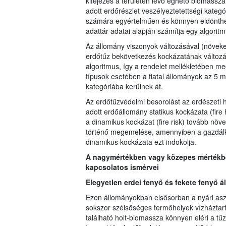
kifejezés a területen lévő éghető biomassza
adott erdőrészlet veszélyeztetettségi kateg
számára egyértelműen és könnyen eldönthet
adattár adatai alapján számítja egy algoritm
Az állomány viszonyok változásával (növek
erdőtűz bekövetkezés kockázatának változá
algoritmus, így a rendelet mellékletében m
típusok esetében a fiatal állományok az 5 
kategóriába kerülnek át.
Az erdőtűzvédelmi besorolást az erdészeti 
adott erdőállomány statikus kockázata (fire
a dinamikus kockázat (fire risk) tovább növe
történő megemelése, amennyiben a gazdálkod
dinamikus kockázata ezt indokolja.
A nagymértékben vagy közepes mértékben
kapcsolatos ismérvei
Elegyetlen erdei fenyő és fekete fenyő 
Ezen állományokban elsősorban a nyári asz
sokszor szélsőséges termőhelyek vízháztart
található holt-biomassza könnyen eléri a tű