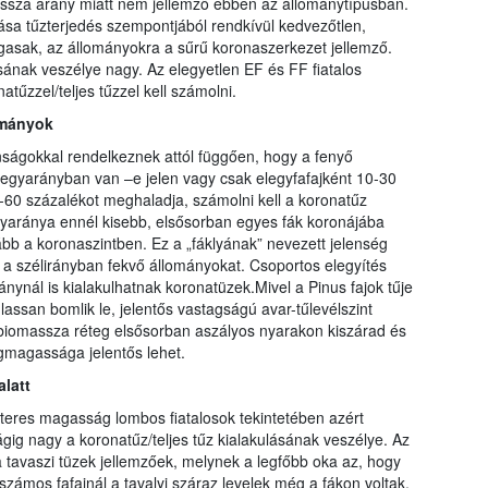
assza arány miatt nem jellemző ebben az állománytípusban.
zlása tűzterjedés szempontjából rendkívül kedvezőtlen,
ágasak, az állományokra a sűrű koronaszerkezet jellemző.
ának veszélye nagy. Az elegyetlen EF és FF fiatalos
űzzel/teljes tűzzel kell számolni.
ományok
ságokkal rendelkeznek attól függően, hogy a fenyő
legyarányban van –e jelen vagy csak elegyfafajként 10-30
60 százalékot meghaladja, számolni kell a koronatűz
gyaránya ennél kisebb, elsősorban egyes fák koronájába
ább a koronaszintben. Ez a „fáklyának” nevezett jelenség
e a szélirányban fekvő állományokat. Csoportos elegyítés
ynál is kialakulhatnak koronatüzek.Mivel a Pinus fajok tűje
lassan bomlik le, jelentős vastagságú avar-tűlevélszint
a biomassza réteg elsősorban aszályos nyarakon kiszárad és
ngmagassága jelentős lehet.
latt
teres magasság lombos fiatalosok tekintetében azért
ig nagy a koronatűz/teljes tűz kialakulásának veszélye. Az
 tavaszi tüzek jellemzőek, melynek a legfőbb oka az, hogy
számos fafajnál a tavalyi száraz levelek még a fákon voltak.