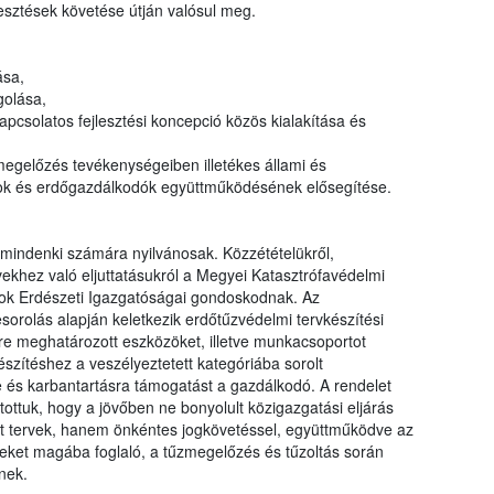
lesztések követése útján valósul meg.
ása,
golása,
pcsolatos fejlesztési koncepció közös kialakítása és
egelőzés tevékenységeiben illetékes állami és
ok és erdőgazdálkodók együttműködésének elősegítése.
mindenki számára nyilvánosak. Közzétételükről,
khez való eljuttatásukról a Megyei Katasztrófavédelmi
ok Erdészeti Igazgatóságai gondoskodnak. Az
orolás alapján keletkezik erdőtűzvédelmi tervkészítési
tére meghatározott eszközöket, illetve munkacsoportot
észítéshez a veszélyeztetett kategóriába sorolt
e és karbantartásra támogatást a gazdálkodó. A rendelet
ottuk, hogy a jövőben ne bonyolult közigazgatási eljárás
ült tervek, hanem önkéntes jogkövetéssel, együttműködve az
emeket magába foglaló, a tűzmegelőzés és tűzoltás során
nek.