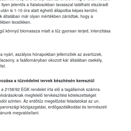
lyen jelentős a fiatalosokban tavasszal található elszáradt
án is 1-10 óra alatt éghető állapotba képes kerülni.
k általában már olyan mértékben záródtak, hogy a
ékben lecsökken.
gű könnyű biomassza miatt a tűz gyorsan terjed, intenzitása
 nyári, aszályos hónapokban jellemzőek az avartüzek,
lacsony, a faállományban okozott kár általában csekély,
fel.
zása a tűzvédelmi tervek készítésén keresztül
r a 2158/92 EGK rendelet írta elő a tagállamok számra.
elvárásoknak megfelelő tervkészítési kötelezettséget
dói szinten. Az erdőtűz megelőzési feladatokat az un.
yarországi közigazgatási, erdőgazdálkodási és természeti
vánunk megvalósítani.