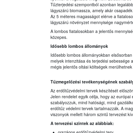
Tűzterjedési szempontból azonban legalább i
lágyszárú biomassza, amely akár csapadék ut
Az 5 méteres magasságot elérve a fiataloso
lágyszárú növényzet mennyisége nagymért
A lombos fiatalosokban a jelentős mennyisé
közepes.
Idősebb lombos állományok
Idősebb lombos állományokban elsősorban a
melyek intenzitása és terjedési sebessége a
mégis jelentős oltási költségek merülhetnek 
Tűzmegelőzési tevékenységének szabályo
Az erdőtűzvédelmi tervek készítését előszö
Jelen rendelet egyik célja, hogy az európai 
szabályozzuk, mind hatósági, mind gazdálko
erdőtűz védelmi tervek tartalmazzák. A mag
viszonyok mellett három szintű tervezést kí
A tervezési szintek az alábbiak:
országos erdőtűzvédelmi terv