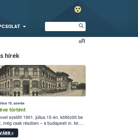
PCSOLAT
s hírek
úlius 15, szerda
éve történt
vvel ezelőtt 1901. július 15-én, költözött be
z, még csak részben – a budapesti m. kir.
i vetőmagvizsgáló állomás a Kis Rókus utca
VÁBB >
ám alatti, Czigler Győző által tervezett új