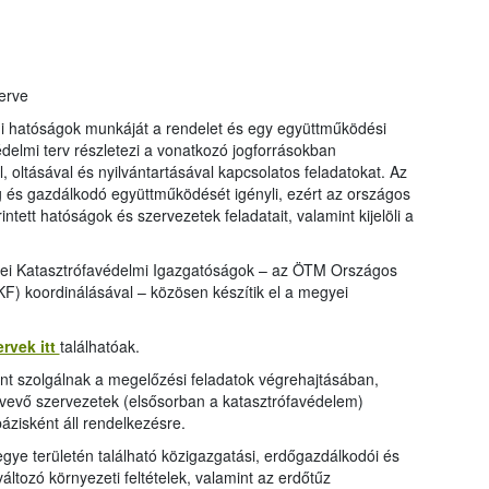
erve
mi hatóságok munkáját a rendelet és egy együttműködési
delmi terv részletezi a vonatkozó jogforrásokban
oltásával és nyilvántartásával kapcsolatos feladatokat. Az
 és gazdálkodó együttműködését igényli, ezért az országos
intett hatóságok és szervezetek feladatait, valamint kijelöli a
ei Katasztrófavédelmi Igazgatóságok – az ÖTM Országos
) koordinálásával – közösen készítik el a megyei
rvek itt
találhatóak.
nt szolgálnak a megelőzési feladatok végrehajtásában,
tvevő szervezetek (elsősorban a katasztrófavédelem)
ázisként áll rendelkezésre.
gye területén található közigazgatási, erdőgazdálkodói és
ltozó környezeti feltételek, valamint az erdőtűz