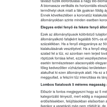
tavaszi tüzek előfordulása a nagy élő-biom
A biomassza vertikális és horizontális elos
termőhelyi okok miatt a fák gyakran földig 
Ennek következtében a koronatűz kialakulás
állományokban szinte minden esetben koronat
Elegyes erdei fenyő és fekete fenyő áll
Ezek az állománytípusok különböző tulajdon
állományalkotó fafajként legalább 50%-os e
százalékban. Ha a fenyő elegyaránya az 50-
kialakulásának veszélyével. Ha a fenyő ele
szalad fel a tűz, ez azonban nem terjed tov
röptüzek forrása lehet, ezzel veszélyeztetv
esetén természetesen alacsonyabb elegyarán
főleg kedvezőtlen vízháztartású területeken 
alakulhat ki ezen állományok alatt. Ha ez 
meggyullad, a felszíni tűz intenzitása és lá
Lombos fiatalosok 5 méteres magasság a
Először is fontos megjegyezni hogy az 5 mé
kategorizáló tényező, mert eddig a magasság
erdősítésekben, felújításokban elsősorban a
ilyenkor a vegetáció még nem zöldült ki, de 