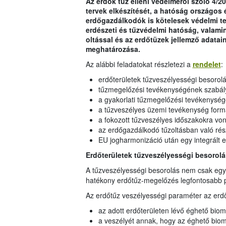
Az erdők tűz elleni védelméről szóló 4/20
tervek elkészítését, a hatóság országos 
erdőgazdálkodók is kötelesek védelmi ter
erdészeti és tűzvédelmi hatóság, valami
oltással és az erdőtüzek jellemző adatai
meghatározása.
Az alábbi feladatokat részletezi a
rendelet
:
erdőterületek tűzveszélyességi besorolá
tűzmegelőzési tevékenységének szabályo
a gyakorlati tűzmegelőzési tevékenysé
a tűzveszélyes üzemi tevékenység for
a fokozott tűzveszélyes időszakokra v
az erdőgazdálkodó tűzoltásban való rés
EU jogharmonizáció után egy integrált 
Erdőterületek tűzveszélyességi besorol
A tűzveszélyességi besorolás nem csak egy
hatékony erdőtűz-megelőzés legfontosabb 
Az erdőtűz veszélyességi paraméter az erd
az adott erdőterületen lévő éghető bio
a veszélyét annak, hogy az éghető bio