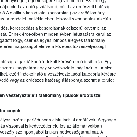
 mennyiségét, éghetőségét kifejező mutató. Ezáltal egy
óriája mind az erdőgazdálkodó, mind az erdészeti hatóság
ő.A statikus kockázatot (besorolást) az erdőállomány
us, a rendelet mellékletében felsorolt szempontok alapján.
edés, korosbodás) a besorolásnak célszerű követnie az
sát. Ennek érdekében minden évben lefuttatásra kerül az
egadott tölgy, cser és egyes lombos elegyes faállomány
méteres magasságot elérve a közepes tűzveszélyességi
hatóság a gazdálkodó indokolt kérésére módosíthatja. Egy
 hazard) meghatároz egy veszélyeztetettségi szintet, melyet
lhet, ezért indokolható a veszélyeztettségi kategória kérésre
ó vagy az erdészeti hatóság álláspontja szerint a terület
 veszélyeztetett faállomány típusok erdőtűzzel
állományok
ályos, száraz periódusban alakulnak ki erdőtüzek. A gyenge
ás viszonyai is kedvezőtlenek, így az állományokban
zveszély szempontjából kritikus nedvességtartalmat. A