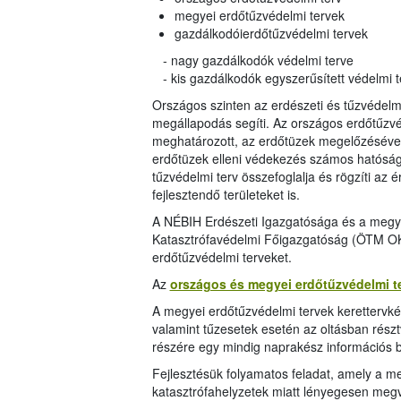
megyei erdőtűzvédelmi tervek
gazdálkodóierdőtűzvédelmi tervek
- nagy gazdálkodók védelmi terve
- kis gazdálkodók egyszerűsített védelmi t
Országos szinten az erdészeti és tűzvédel
megállapodás segíti. Az országos erdőtűzvé
meghatározott, az erdőtüzek megelőzésével, 
erdőtüzek elleni védekezés számos hatóság
tűzvédelmi terv összefoglalja és rögzíti az ér
fejlesztendő területeket is.
A NÉBIH Erdészeti Igazgatósága és a megy
Katasztrófavédelmi Főigazgatóság (ÖTM OKF
erdőtűzvédelmi terveket.
Az
országos és megyei erdőtűzvédelmi te
A megyei erdőtűzvédelmi tervek kerettervké
valamint tűzesetek esetén az oltásban rész
részére egy mindig naprakész információs b
Fejlesztésük folyamatos feladat, amely a me
katasztrófahelyzetek miatt lényegesen megvá