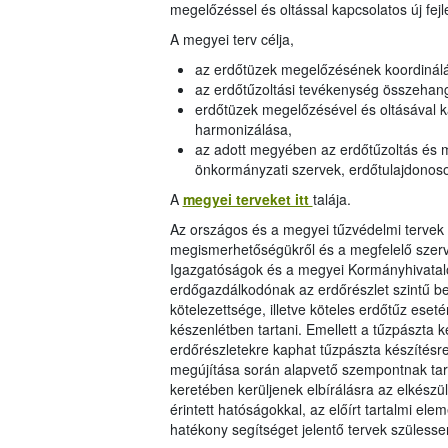
megelőzéssel és oltással kapcsolatos új fej
A megyei terv célja,
az erdőtüzek megelőzésének koordinál
az erdőtűzoltási tevékenység összehan
erdőtüzek megelőzésével és oltásával ka
harmonizálása,
az adott megyében az erdőtűzoltás és m
önkormányzati szervek, erdőtulajdonos
A
megyei terveket itt
talája.
Az országos és a megyei tűzvédelmi tervek 
megismerhetőségükről és a megfelelő szerve
Igazgatóságok és a megyei Kormányhivatal
erdőgazdálkodónak az erdőrészlet szintű bes
kötelezettsége, illetve köteles erdőtűz ese
készenlétben tartani. Emellett a tűzpászta k
erdőrészletekre kaphat tűzpászta készítésr
megújítása során alapvető szempontnak tart
keretében kerüljenek elbírálásra az elkész
érintett hatóságokkal, az előírt tartalmi el
hatékony segítséget jelentő tervek szülesse