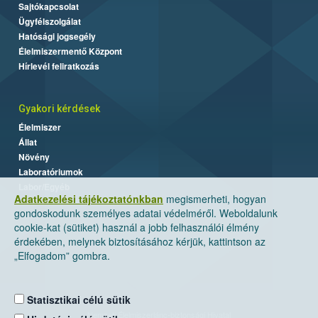
Sajtókapcsolat
Ügyfélszolgálat
Hatósági jogsegély
Élelmiszermentő Központ
Hírlevél feliratkozás
Gyakori kérdések
Élelmiszer
Állat
Növény
Laboratóriumok
Labor/Egyéb
Adatkezelési tájékoztatónkban
megismerheti, hogyan
gondoskodunk személyes adatai védelméről. Weboldalunk
cookie-kat (sütiket) használ a jobb felhasználói élmény
érdekében, melynek biztosításához kérjük, kattintson az
„Elfogadom” gombra.
Statisztikai célú sütik
Nemzeti Élelmiszerlánc-biztonsági Hivatal