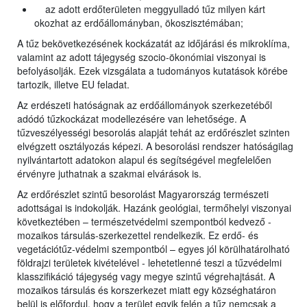
az adott erdőterületen meggyulladó tűz milyen kárt
okozhat az erdőállományban, ökoszisztémában;
A tűz bekövetkezésének kockázatát az időjárási és mikroklíma,
valamint az adott tájegység szocio-ökonómiai viszonyai is
befolyásolják. Ezek vizsgálata a tudományos kutatások körébe
tartozik, illetve EU feladat.
Az erdészeti hatóságnak az erdőállományok szerkezetéből
adódó tűzkockázat modellezésére van lehetősége. A
tűzveszélyességi besorolás alapját tehát az erdőrészlet szinten
elvégzett osztályozás képezi. A besorolási rendszer hatóságilag
nyilvántartott adatokon alapul és segítségével megfelelően
érvényre juthatnak a szakmai elvárások is.
Az erdőrészlet szintű besorolást Magyarország természeti
adottságai is indokolják. Hazánk geológiai, termőhelyi viszonyai
következtében – természetvédelmi szempontból kedvező -
mozaikos társulás-szerkezettel rendelkezik. Ez erdő- és
vegetációtűz-védelmi szempontból – egyes jól körülhatárolható
földrajzi területek kivételével - lehetetlenné teszi a tűzvédelmi
klasszifikáció tájegység vagy megye szintű végrehajtását. A
mozaikos társulás és korszerkezet miatt egy községhatáron
belül is előfordul, hogy a terület egyik felén a tűz nemcsak a