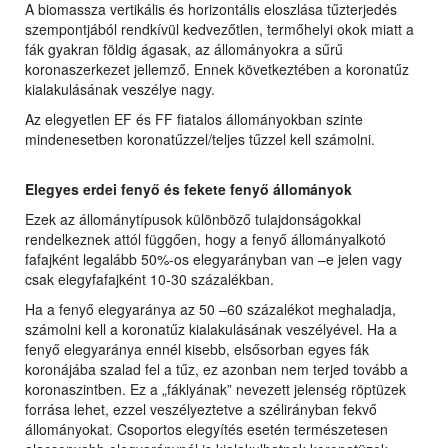
A biomassza vertikális és horizontális eloszlása tűzterjedés
szempontjából rendkívül kedvezőtlen, termőhelyi okok miatt a
fák gyakran földig ágasak, az állományokra a sűrű
koronaszerkezet jellemző. Ennek következtében a koronatűz
kialakulásának veszélye nagy.
Az elegyetlen EF és FF fiatalos állományokban szinte
mindenesetben koronatűzzel/teljes tűzzel kell számolni.
Elegyes erdei fenyő és fekete fenyő állományok
Ezek az állománytípusok különböző tulajdonságokkal
rendelkeznek attól függően, hogy a fenyő állományalkotó
fafajként legalább 50%-os elegyarányban van –e jelen vagy
csak elegyfafajként 10-30 százalékban.
Ha a fenyő elegyaránya az 50 –60 százalékot meghaladja,
számolni kell a koronatűz kialakulásának veszélyével. Ha a
fenyő elegyaránya ennél kisebb, elsősorban egyes fák
koronájába szalad fel a tűz, ez azonban nem terjed tovább a
koronaszintben. Ez a „fáklyának” nevezett jelenség röptüzek
forrása lehet, ezzel veszélyeztetve a szélirányban fekvő
állományokat. Csoportos elegyítés esetén természetesen