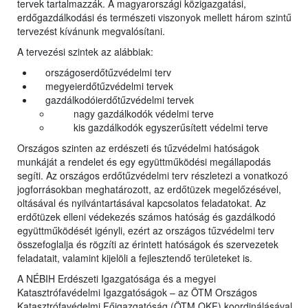
tervek tartalmazzák. A magyarországi közigazgatási,
erdőgazdálkodási és természeti viszonyok mellett három szintű
tervezést kívánunk megvalósítani.
A tervezési szintek az alábbiak:
országoserdőtűzvédelmi terv
megyeierdőtűzvédelmi tervek
gazdálkodóierdőtűzvédelmi tervek
nagy gazdálkodók védelmi terve
kis gazdálkodók egyszerűsített védelmi terve
Országos szinten az erdészeti és tűzvédelmi hatóságok
munkáját a rendelet és egy együttműködési megállapodás
segíti. Az országos erdőtűzvédelmi terv részletezi a vonatkozó
jogforrásokban meghatározott, az erdőtüzek megelőzésével,
oltásával és nyilvántartásával kapcsolatos feladatokat. Az
erdőtüzek elleni védekezés számos hatóság és gazdálkodó
együttműködését igényli, ezért az országos tűzvédelmi terv
összefoglalja és rögzíti az érintett hatóságok és szervezetek
feladatait, valamint kijelöli a fejlesztendő területeket is.
A NÉBIH Erdészeti Igazgatósága és a megyei
Katasztrófavédelmi Igazgatóságok – az ÖTM Országos
Katasztrófavédelmi Főigazgatóság (ÖTM OKF) koordinálásával