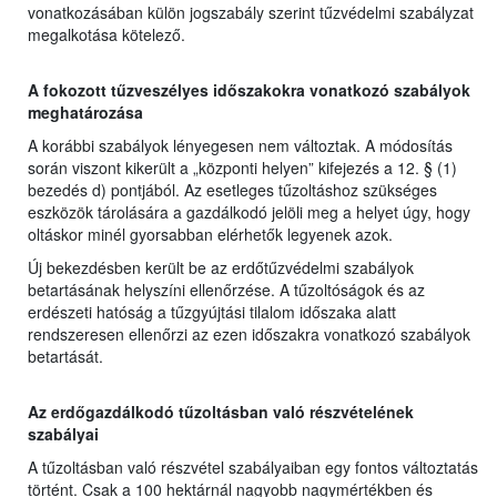
vonatkozásában külön jogszabály szerint tűzvédelmi szabályzat
megalkotása kötelező.
A fokozott tűzveszélyes időszakokra vonatkozó szabályok
meghatározása
A korábbi szabályok lényegesen nem változtak. A módosítás
során viszont kikerült a „központi helyen” kifejezés a 12. § (1)
bezedés d) pontjából. Az esetleges tűzoltáshoz szükséges
eszközök tárolására a gazdálkodó jelöli meg a helyet úgy, hogy
oltáskor minél gyorsabban elérhetők legyenek azok.
Új bekezdésben került be az erdőtűzvédelmi szabályok
betartásának helyszíni ellenőrzése. A tűzoltóságok és az
erdészeti hatóság a tűzgyújtási tilalom időszaka alatt
rendszeresen ellenőrzi az ezen időszakra vonatkozó szabályok
betartását.
Az erdőgazdálkodó tűzoltásban való részvételének
szabályai
A tűzoltásban való részvétel szabályaiban egy fontos változtatás
történt. Csak a 100 hektárnál nagyobb nagymértékben és