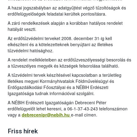
A hazai jogszabályban az adatgyűjtést végző tűzoltóságok és
erdőfelügyelőségek feladatai kerültek pontosításra.
A záró rendelkezések alapján a korábban hatályos rendelet
hatályát veszti.
Az erdőtűzvédelmi terveket 2008. december 31-ig kell
elkészíteni és a kötelezetteknek benyújtani az illetékes
tűzvédelmi hatósághoz.
A rendelet mellékleteiben az erdőtűzveszélyességi besorolás és
a tűzveszélyes megyék és községek felsorolása található.
A tűzvédelmi tervek készítésével kapcsolatban a területileg
illetékes megyei Kormányhivatalok Földművelésügyi és
Erdőgazdálkodási Főosztályai és a NÉBIH Erdészeti
Igazgatósága tudnak információval szolgálni.
A NÉBIH Erdészeti Igazgatóságán Debreceni Péter
erdőfelügyelőt lehet keresni, a 06-1-37-43-243 telefonszámon
vagy a
debrecenipr@nebih.hu
e-mail címe
n.
Friss hírek