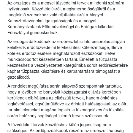
Az országos és a megyei tűzvédelmi tervek mindenki számára
nyilvánosak. Közzétételükről, megismerhetőségükről és a
megfelelő szervekhez való eljuttatásukról a Megyei
Katasztrófavédelmi Igazgatóságok és a
megyei
Kormányhivatalok Földművelésügyi és Erdőgazdálkodási
Főosztályai gondoskodnak.
Az erdőgazdálkodónak az erdőrészlet szintű besorolás alapján
keletkezik erdőtűzvédelmi tervkészítési kötelezettsége, illetve
köteles erdőtűz esetére meghatározott eszközöket, illetve
munkacsoportot készenlétben tartani. Emellett a tűzpászta
készítéshez a veszélyeztetett kategóriába sorolt erdőrészletekre
kaphat tűzpászta készítésre és karbantartásra támogatást a
gazdálkodó.
A rendelet megújítása során alapvető szempontnak tartottuk,
hogy a jövőben ne bonyolult közigazgatási eljárás keretében
kerüljenek elbírálásra az elkészült tervek, hanem önkéntes
jogkövetéssel, együttműködve az érintett hatóságokkal, az előírt
tartalmi elemeket magába foglaló, a tűzmegelőzés és tűzoltás
során hatékony segítséget jelentő tervek szülessenek.
A tűzvédelmi tervek készítéshez külön jogosultság nem
szükséges. Az erdőgazdálkodók részére az erdészeti hatóság