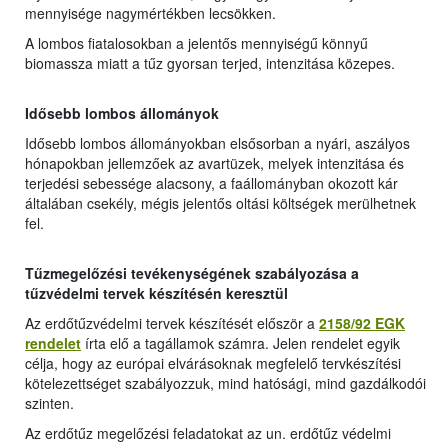
mennyisége nagymértékben lecsökken.
A lombos fiatalosokban a jelentős mennyiségű könnyű
biomassza miatt a tűz gyorsan terjed, intenzitása közepes.
Idősebb lombos állományok
Idősebb lombos állományokban elsősorban a nyári, aszályos
hónapokban jellemzőek az avartüzek, melyek intenzitása és
terjedési sebessége alacsony, a faállományban okozott kár
általában csekély, mégis jelentős oltási költségek merülhetnek
fel.
Tűzmegelőzési tevékenységének szabályozása a
tűzvédelmi tervek készítésén keresztül
Az erdőtűzvédelmi tervek készítését először a
2158/92 EGK
rendelet
írta elő a tagállamok számra. Jelen rendelet egyik
célja, hogy az európai elvárásoknak megfelelő tervkészítési
kötelezettséget szabályozzuk, mind hatósági, mind gazdálkodói
szinten.
Az erdőtűz megelőzési feladatokat az un. erdőtűz védelmi