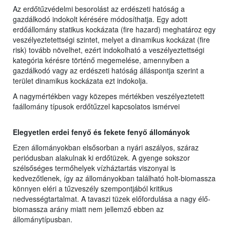
Az erdőtűzvédelmi besorolást az erdészeti hatóság a
gazdálkodó indokolt kérésére módosíthatja. Egy adott
erdőállomány statikus kockázata (fire hazard) meghatároz egy
veszélyeztetettségi szintet, melyet a dinamikus kockázat (fire
risk) tovább növelhet, ezért indokolható a veszélyeztettségi
kategória kérésre történő megemelése, amennyiben a
gazdálkodó vagy az erdészeti hatóság álláspontja szerint a
terület dinamikus kockázata ezt indokolja.
A nagymértékben vagy közepes mértékben veszélyeztetett
faállomány típusok erdőtűzzel kapcsolatos ismérvei
Elegyetlen erdei fenyő és fekete fenyő állományok
Ezen állományokban elsősorban a nyári aszályos, száraz
periódusban alakulnak ki erdőtüzek. A gyenge sokszor
szélsőséges termőhelyek vízháztartás viszonyai is
kedvezőtlenek, így az állományokban található holt-biomassza
könnyen eléri a tűzveszély szempontjából kritikus
nedvességtartalmat. A tavaszi tüzek előfordulása a nagy élő-
biomassza arány miatt nem jellemző ebben az
állománytípusban.