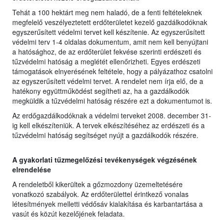
Tehát a 100 hektárt meg nem haladó, de a fenti feltételeknek
megfelelő veszélyeztetett erdőterületet kezelő gazdálkodóknak
egyszerűsített védelmi tervet kell készítenie. Az egyszerűsített
védelmi terv 1-4 oldalas dokumentum, amit nem kell benyújtani
a hatósághoz, de az erdőterület fekvése szerinti erdészeti és
tűzvédelmi hatóság a meglétét ellenőrizheti. Egyes erdészeti
támogatások elnyerésének feltétele, hogy a pályázathoz csatolni
az egyszerűsített védelmi tervet. A rendelet nem írja elő, de a
hatékony együttműködést segítheti az, ha a gazdálkodók
megküldik a tűzvédelmi hatóság részére ezt a dokumentumot is.
Az erdőgazdálkodóknak a védelmi terveket 2008. december 31-
ig kell elkészíteniük. A tervek elkészítéséhez az erdészeti és a
tűzvédelmi hatóság segítséget nyújt a gazdálkodók részére.
A gyakorlati tűzmegelőzési tevékenységek végzésének
elrendelése
A rendeletből kikerültek a gőzmozdony üzemeltetésére
vonatkozó szabályok. Az erdőterülettel érintkező vonalas
létesítmények melletti védősáv kialakítása és karbantartása a
vasút és közút kezelőjének feladata.