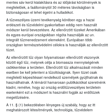
mentes sáv kerül kialakításra és az időjárási körülmények is
megfelelőek, a faállománytól 30 méteres távolságban is
biztonságosan el lehet égetni a hulladékot.
A tűzveszélyes üzemi tevékenység körében egy a hazai
erdészeti és tűzvédelmi gyakorlatban eddig nem használt
módszer kerül bevezetésre. Az ellenőrzött tüzeket Amerikában
és egyes európai országokban régóta használják az un.
integrált tűzmenedzsment elemeként. Európában több
országban természetvédelmi célokra is használják az ellenőrzött
tüzet.
Az ellenőrzött tűz olyan folyamatosan ellenőrzött viszonyok
között égő tűz, melynek célja a biomassza mennyiségének
csökkentése a területen. Ellenőrzött tűz alkalmazását minden
esetben be kell jelenteni a tűzoltóságnak. Ilyen tüzet csak
megfelelő képesítéssel rendelkező személyek gyújthatnak és
használhatnak. A témáról hamarosan publikációkat szeretnénk
kiadni, remélve, hogy az ország erdőtűzveszélyes területein
esetenként ezt a módszert is használni fogják az erdőtüzek
megelőzésére.
A 11. § (1) bekezdésben lényeges új szabály, hogy az itt
meghatározott létesítmények, technológia, tűzvédelem