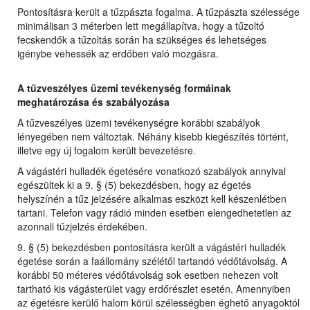
Pontosításra került a tűzpászta fogalma. A tűzpászta szélessége
minimálisan 3 méterben lett megállapítva, hogy a tűzoltó
fecskendők a tűzoltás során ha szükséges és lehetséges
igénybe vehessék az erdőben való mozgásra.
A tűzveszélyes üzemi tevékenység formáinak
meghatározása és szabályozása
A tűzveszélyes üzemi tevékenységre korábbi szabályok
lényegében nem változtak. Néhány kisebb kiegészítés történt,
illetve egy új fogalom került bevezetésre.
A vágástéri hulladék égetésére vonatkozó szabályok annyival
egészültek ki a 9. § (5) bekezdésben, hogy az égetés
helyszínén a tűz jelzésére alkalmas eszközt kell készenlétben
tartani. Telefon vagy rádió minden esetben elengedhetetlen az
azonnali tűzjelzés érdekében.
9. § (5) bekezdésben pontosításra került a vágástéri hulladék
égetése során a faállomány szélétől tartandó védőtávolság. A
korábbi 50 méteres védőtávolság sok esetben nehezen volt
tartható kis vágásterület vagy erdőrészlet esetén. Amennyiben
az égetésre kerülő halom körül szélességben éghető anyagoktól