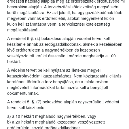
erdészeti hatóság állapítja meg az erdőrészletek erdőtűzvédelmi
besorolása alapján. A tervkészítési kötelezettség megyénként
kerül megállapításra. Ez azt jelenti, ha egy gazdálkodónak több
megyében vannak erdőterületei, azokat megyénként külön-
külön kell számításba venni a tervkészítési kötelezettség
megállapításánál.
A rendelet 5.§. (4) bekezdése alapján védelmi tervet kell
készítenie annak az erdőgazdálkodónak, akinek a kezelésében
lévő erdőterületen a nagymértékben és közepesen
veszélyeztetett terület összesített mérete meghaladja a 100
hektárt.
A védelmi tervet be kell nyújtani az illetékes megyei
katasztrófavédelmi igazgatósághoz. Nem közigazgatási eljárás
keretében történik a terv benyújtása, de a mintatervben
megkövetelt információkat tartalmaznia kell a benyújtott
dokumentumnak.
A rendelet 5. §. (7) bekezdése alapján egyszerűsített védelmi
tervet kell készítenie
a) a 10 hektárt meghaladó nagymértékben, vagy
b) a 20 hektárt meghaladó közepesen veszélyeztetett
erdőterületet kezelő erdőgazdálkodónak.