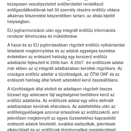
közepesen veszélyeztetett erdőterülettel rendelkező
erdőgazdálkodóknak kell 30 személy részére erdőtűz oltásra
alkalmas felszerelést készenlétben tartani, az általa kijelölt
helyiségben.
EU jogharmonizáció után egy integrált erdőtűz információs
rendszer létrehozása és működtetése
A hazai és az EU jogforrásokban rögzített erdőtűz nyilvántartási
feladatok megkönnyítése és az adatok egységes kezelése
érdekében az erdészeti hatóság egy korszerű erdőtűz
adatbázist fejlesztett ki 2006-ban. A 2007. évi erdőtüzek adatai
már ebben az új integrált adatbázisban kerültek rögzítésre. Az
országos erdőtűz adattár a tűzoltóságok, az ÖTM OKF és az
erdészeti hatóság által felvett adatokból kerül összeállításra.
A tűzoltóságok által eloltott és adatlapon rögzített összes
tűzeset egy adatcsere fájl segítségével betöltésre kerül az
erdőtűz adattárba. Az erdőtüzek adatai egy előre definiált
adatbázisban kerülnek eltárolásra. Az adatfeltöltés után az
erdőfelügyelőségek azonnal értesülnek az erdőtüzekről, ami
jelentősen megkönnyíti az egyes tűzesetekhez kapcsolódó
erdészeti adatok felvételét, továbbá statisztikák, jelentések
elkészítését és az erdőtüzek térinformatikai megjelenítését.