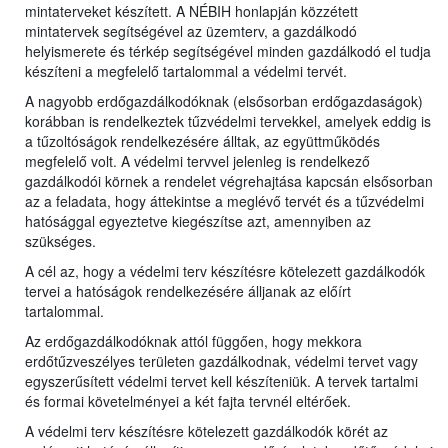
mintaterveket készített. A NÉBIH honlapján közzétett
mintatervek segítségével az üzemterv, a gazdálkodó
helyismerete és térkép segítségével minden gazdálkodó el tudja
készíteni a megfelelő tartalommal a védelmi tervét.
A nagyobb erdőgazdálkodóknak (elsősorban erdőgazdaságok)
korábban is rendelkeztek tűzvédelmi tervekkel, amelyek eddig is
a tűzoltóságok rendelkezésére álltak, az együttműködés
megfelelő volt. A védelmi tervvel jelenleg is rendelkező
gazdálkodói körnek a rendelet végrehajtása kapcsán elsősorban
az a feladata, hogy áttekintse a meglévő tervét és a tűzvédelmi
hatósággal egyeztetve kiegészítse azt, amennyiben az
szükséges.
A cél az, hogy a védelmi terv készítésre kötelezett gazdálkodók
tervei a hatóságok rendelkezésére álljanak az előírt
tartalommal.
Az erdőgazdálkodóknak attól függően, hogy mekkora
erdőtűzveszélyes területen gazdálkodnak, védelmi tervet vagy
egyszerűsített védelmi tervet kell készíteniük. A tervek tartalmi
és formai követelményei a két fajta tervnél eltérőek.
A védelmi terv készítésre kötelezett gazdálkodók körét az