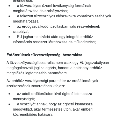
elrendelése;
a tűzveszélyes üzemi tevékenység formáinak
meghatározása és szabályozása;
a fokozott tűzveszélyes időszakokra vonatkozó szabályok
meghatározása;
az erdőgazdálkodó tűzoltásban való részvételének
szabályai;
EU jogharmonizáció után egy integrált erdőtűz
információs rendszer létrehozása és működtetése;
Erdőterületek tűzveszélyességi besorolása
A tűzveszélyességi besorolás nem csak egy EU jogszabályban
megfogalmazott jogi kategória, hanem a hatékony erdőtűz-
megelőzés legfontosabb paramétere.
Az erdőtűz veszélyességi paraméter az erdőállományok
szerkezetének ismeretében kifejezi:
az adott erdőterületen lévő éghető biomassza
mennyiségét;
a veszélyét annak, hogy az éghető biomassza
meggyullad, akár természetes úton, akár emberi
közreműködés hatására;