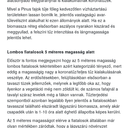
alacsonyabb elegyaránynál is kialakulhatnak koronatüzek.
Mivel a Pinus fajok tűje főleg kedvezőtlen vízháztartású
területeken lassan bomlik le, jelentős vastagságú avar-
tűlevélszint alakulhat ki ezen állományok alatt. Ha ez a
biomassza réteg elsősorban aszályos nyarakon kiszárad és
meggyullad, a felszíni tűz intenzitása és lángmagassága
jelentős lehet.
Lombos fiatalosok 5 méteres magasság alatt
Először is fontos megjegyezni hogy az 5 méteres magasság
lombos fiatalosok tekintetében azért kategorizáló tényező, mert
eddig a magasságig nagy a koronatűz/teljes tűz kialakulásának
veszélye. Az erdősítésekben, felújításokban elsősorban a
tavaszi tüzek jellemzőek, melynek a legfőbb oka az, hogy
ilyenkor a vegetáció még nem zöldült ki, de számos fafajnál a
tavalyi száraz levelek még a fákon vannak. Tűzterjedési
szempontból azonban legalább ilyen jelentős a fiatalosokban
tavasszal található elszáradt lágyszárú biomassza, amely akár
csapadék után is 1-10 óra alatt éghető állapotba képes kerülni.
Az 5 méteres magasságot elérve a fiatalosok általában már
olyan mértékben záródtak, hogy a lágyszárú növényzet