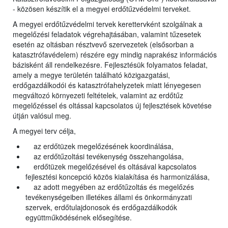
- közösen készítik el a megyei erdőtűzvédelmi terveket.
A megyei erdőtűzvédelmi tervek kerettervként szolgálnak a
megelőzési feladatok végrehajtásában, valamint tűzesetek
esetén az oltásban résztvevő szervezetek (elsősorban a
katasztrófavédelem) részére egy mindig naprakész információs
bázisként áll rendelkezésre. Fejlesztésük folyamatos feladat,
amely a megye területén található közigazgatási,
erdőgazdálkodói és katasztrófahelyzetek miatt lényegesen
megváltozó környezeti feltételek, valamint az erdőtűz
megelőzéssel és oltással kapcsolatos új fejlesztések követése
útján valósul meg.
A megyei terv célja,
az erdőtüzek megelőzésének koordinálása,
az erdőtűzoltási tevékenység összehangolása,
erdőtüzek megelőzésével és oltásával kapcsolatos
fejlesztési koncepció közös kialakítása és harmonizálása,
az adott megyében az erdőtűzoltás és megelőzés
tevékenységeiben illetékes állami és önkormányzati
szervek, erdőtulajdonosok és erdőgazdálkodók
együttműködésének elősegítése.