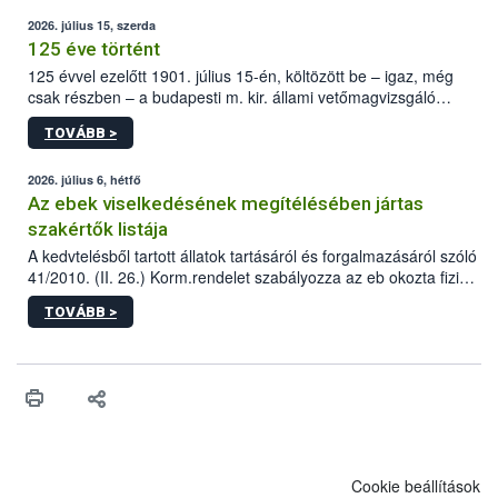
2026. július 15, szerda
125 éve történt
125 évvel ezelőtt 1901. július 15-én, költözött be – igaz, még
csak részben – a budapesti m. kir. állami vetőmagvizsgáló
állomás a Kis Rókus utca 15. szám alatti, Czigler Győző által
TOVÁBB >
tervezett új épületébe.
2026. július 6, hétfő
Az ebek viselkedésének megítélésében jártas
szakértők listája
A kedvtelésből tartott állatok tartásáról és forgalmazásáról szóló
41/2010. (II. 26.) Korm.rendelet szabályozza az eb okozta fizikai
sérülés, illetve ennek veszélye keletkezésekor felmerülő
TOVÁBB >
hatósági feladatokat, valamint a veszélyes eb tartását és annak
engedélyezését. Ezen eljárások során szükség esetén be kell
vonni az ebek viselkedésének megítélésében jártas szakértőt.
Cookie beállítások