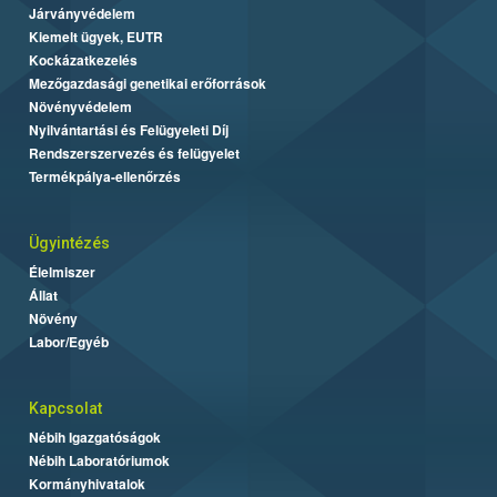
Járványvédelem
Kiemelt ügyek, EUTR
Kockázatkezelés
Mezőgazdasági genetikai erőforrások
Növényvédelem
Nyilvántartási és Felügyeleti Díj
Rendszerszervezés és felügyelet
Termékpálya-ellenőrzés
Ügyintézés
Élelmiszer
Állat
Növény
Labor/Egyéb
Kapcsolat
Nébih Igazgatóságok
Nébih Laboratóriumok
Kormányhivatalok