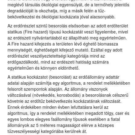
meglévő társulás ökológiai egyensúlyát, de a termőhely jelentős
degradációját is okozhatja, míg a másik felén a tűz-
bekövetkezési és ökológiai kockázata jóval alacsonyabb.
Az erdőrészlet szintű besorolás elsősorban az adott erdőterület
statikus (Fire hazard) típusú kockázatát veszi figyelembe, mivel
az erdészeti nyilvántartásból ez állapítható meg egyértelműen.
A Fire hazard kifejezés a területen lévő éghető biomassza
mennyiségét, éghetőségét kifejező mutató. Ezáltal egy adott
erdőrészlet veszélyeztetettségi kategóriája mind az
erdőgazdálkodó, mind az erdészeti hatóság számára
egyértelműen és könnyen eldönthető.
A statikus kockázatot (besorolást) az erdőállomány adattár
adatai alapján számítja egy algoritmus, a rendelet mellékletében
felsorolt szempontok alapján. Az állomány viszonyok
változásával (növekedés, korosbodás) a besorolásnak célszerű
követnie az erdőtűz bekövetkezés kockázatának változását.
Ennek érdekében minden évben lefuttatásra kerül az
algoritmus, így a rendelet mellékletében megadott tölgy, cser és
egyes lombos elegyes faállomány típusok esetében a fiatal
állományok az 5 méteres magasságot elérve a közepes
tűzveszélyességi kategóriába kerülnek át.