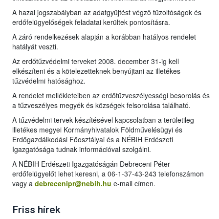
A hazai jogszabályban az adatgyűjtést végző tűzoltóságok és
erdőfelügyelőségek feladatai kerültek pontosításra.
A záró rendelkezések alapján a korábban hatályos rendelet
hatályát veszti.
Az erdőtűzvédelmi terveket 2008. december 31-ig kell
elkészíteni és a kötelezetteknek benyújtani az illetékes
tűzvédelmi hatósághoz.
A rendelet mellékleteiben az erdőtűzveszélyességi besorolás és
a tűzveszélyes megyék és községek felsorolása található.
A tűzvédelmi tervek készítésével kapcsolatban a területileg
illetékes megyei Kormányhivatalok Földművelésügyi és
Erdőgazdálkodási Főosztályai és a NÉBIH Erdészeti
Igazgatósága tudnak információval szolgálni.
A NÉBIH Erdészeti Igazgatóságán Debreceni Péter
erdőfelügyelőt lehet keresni, a 06-1-37-43-243 telefonszámon
vagy a
debrecenipr@nebih.hu
e-mail címe
n.
Friss hírek