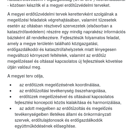
- közösen készítik el a megyei erdőtűzvédelmi terveket.
A megyei erdőtűzvédelmi tervek kerettervként szolgálnak a
megelőzési feladatok végrehajtásában, valamint tűzesetek
esetén az oltásban résztvevő szervezetek (elsősorban a
katasztrófavédelem) részére egy mindig naprakész információs
bázisként áll rendelkezésre. Fejlesztésük folyamatos feladat,
amely a megye területén található közigazgatási,
erdőgazdálkodói és katasztrófahelyzetek miatt lényegesen
megváltozó környezeti feltételek, valamint az erdőtűz
megelőzéssel és oltással kapcsolatos új fejlesztések követése
útján valósul meg.
A megyei terv célja,
az erdőtüzek megelőzésének koordinálása,
az erdőtűzoltási tevékenység összehangolása,
erdőtüzek megelőzésével és oltásával kapcsolatos
fejlesztési koncepció közös kialakítása és harmonizálása,
az adott megyében az erdőtűzoltás és megelőzés
tevékenységeiben illetékes állami és önkormányzati
szervek, erdőtulajdonosok és erdőgazdálkodók
együttműködésének elősegítése.