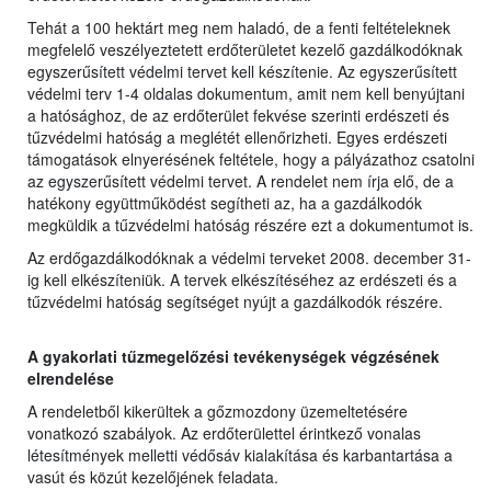
Tehát a 100 hektárt meg nem haladó, de a fenti feltételeknek
megfelelő veszélyeztetett erdőterületet kezelő gazdálkodóknak
egyszerűsített védelmi tervet kell készítenie. Az egyszerűsített
védelmi terv 1-4 oldalas dokumentum, amit nem kell benyújtani
a hatósághoz, de az erdőterület fekvése szerinti erdészeti és
tűzvédelmi hatóság a meglétét ellenőrizheti. Egyes erdészeti
támogatások elnyerésének feltétele, hogy a pályázathoz csatolni
az egyszerűsített védelmi tervet. A rendelet nem írja elő, de a
hatékony együttműködést segítheti az, ha a gazdálkodók
megküldik a tűzvédelmi hatóság részére ezt a dokumentumot is.
Az erdőgazdálkodóknak a védelmi terveket 2008. december 31-
ig kell elkészíteniük. A tervek elkészítéséhez az erdészeti és a
tűzvédelmi hatóság segítséget nyújt a gazdálkodók részére.
A gyakorlati tűzmegelőzési tevékenységek végzésének
elrendelése
A rendeletből kikerültek a gőzmozdony üzemeltetésére
vonatkozó szabályok. Az erdőterülettel érintkező vonalas
létesítmények melletti védősáv kialakítása és karbantartása a
vasút és közút kezelőjének feladata.