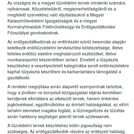
Az országos és a megyei tűzvédelmi tervek mindenki számára
nyilvánosak. Közzétételükről, megismerhetőségükről és a
megfelelő szervekhez való eljuttatásukról a Megyei
Katasztrófavédelmi Igazgatóságok és a
megyei
Kormányhivatalok Földművelésügyi és Erdőgazdálkodási
Főosztályai gondoskodnak.
Az erdőgazdálkodónak az erdőrészlet szintű besorolás alapján
keletkezik erdőtűzvédelmi tervkészítési kötelezettsége, illetve
köteles erdőtűz esetére meghatározott eszközöket, illetve
munkacsoportot készenlétben tartani. Emellett a tűzpászta
készítéshez a veszélyeztetett kategóriába sorolt erdőrészletekre
kaphat tűzpászta készítésre és karbantartásra támogatást a
gazdálkodó.
A rendelet megújítása során alapvető szempontnak tartottuk,
hogy a jövőben ne bonyolult közigazgatási eljárás keretében
kerüljenek elbírálásra az elkészült tervek, hanem önkéntes
jogkövetéssel, együttműködve az érintett hatóságokkal, az előírt
tartalmi elemeket magába foglaló, a tűzmegelőzés és tűzoltás
során hatékony segítséget jelentő tervek szülessenek.
A tűzvédelmi tervek készítéshez külön jogosultság nem
szükséges. Az erdőgazdálkodók részére az erdészeti hatóság