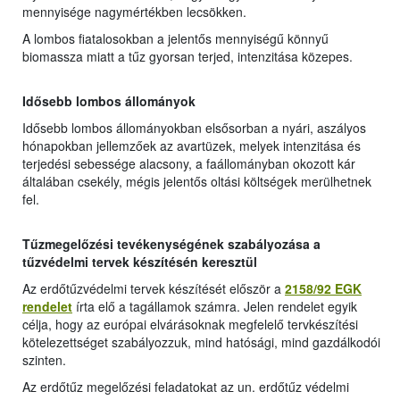
mennyisége nagymértékben lecsökken.
A lombos fiatalosokban a jelentős mennyiségű könnyű
biomassza miatt a tűz gyorsan terjed, intenzitása közepes.
Idősebb lombos állományok
Idősebb lombos állományokban elsősorban a nyári, aszályos
hónapokban jellemzőek az avartüzek, melyek intenzitása és
terjedési sebessége alacsony, a faállományban okozott kár
általában csekély, mégis jelentős oltási költségek merülhetnek
fel.
Tűzmegelőzési tevékenységének szabályozása a
tűzvédelmi tervek készítésén keresztül
Az erdőtűzvédelmi tervek készítését először a
2158/92 EGK
rendelet
írta elő a tagállamok számra. Jelen rendelet egyik
célja, hogy az európai elvárásoknak megfelelő tervkészítési
kötelezettséget szabályozzuk, mind hatósági, mind gazdálkodói
szinten.
Az erdőtűz megelőzési feladatokat az un. erdőtűz védelmi