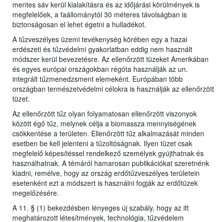
mentes sáv kerül kialakításra és az időjárási körülmények is
megfelelőek, a faállománytól 30 méteres távolságban is
biztonságosan el lehet égetni a hulladékot.
A tűzveszélyes üzemi tevékenység körében egy a hazai
erdészeti és tűzvédelmi gyakorlatban eddig nem használt
módszer kerül bevezetésre. Az ellenőrzött tüzeket Amerikában
és egyes európai országokban régóta használják az un.
integrált tűzmenedzsment elemeként. Európában több
országban természetvédelmi célokra is használják az ellenőrzött
tüzet.
Az ellenőrzött tűz olyan folyamatosan ellenőrzött viszonyok
között égő tűz, melynek célja a biomassza mennyiségének
csökkentése a területen. Ellenőrzött tűz alkalmazását minden
esetben be kell jelenteni a tűzoltóságnak. Ilyen tüzet csak
megfelelő képesítéssel rendelkező személyek gyújthatnak és
használhatnak. A témáról hamarosan publikációkat szeretnénk
kiadni, remélve, hogy az ország erdőtűzveszélyes területein
esetenként ezt a módszert is használni fogják az erdőtüzek
megelőzésére.
A 11. § (1) bekezdésben lényeges új szabály, hogy az itt
meghatározott létesítmények, technológia, tűzvédelem