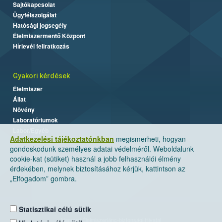
Sajtókapcsolat
Ügyfélszolgálat
Hatósági jogsegély
Élelmiszermentő Központ
Hírlevél feliratkozás
Gyakori kérdések
Élelmiszer
Állat
Növény
Laboratóriumok
Labor/Egyéb
Adatkezelési tájékoztatónkban
megismerheti, hogyan
gondoskodunk személyes adatai védelméről. Weboldalunk
cookie-kat (sütiket) használ a jobb felhasználói élmény
érdekében, melynek biztosításához kérjük, kattintson az
„Elfogadom” gombra.
Statisztikai célú sütik
Nemzeti Élelmiszerlánc-biztonsági Hivatal