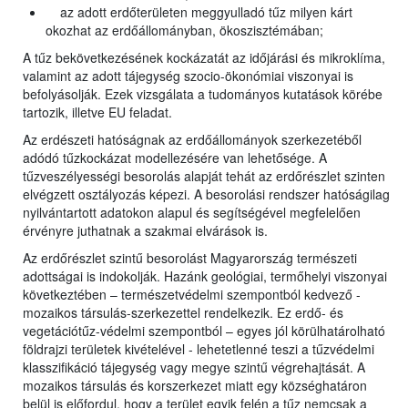
az adott erdőterületen meggyulladó tűz milyen kárt
okozhat az erdőállományban, ökoszisztémában;
A tűz bekövetkezésének kockázatát az időjárási és mikroklíma,
valamint az adott tájegység szocio-ökonómiai viszonyai is
befolyásolják. Ezek vizsgálata a tudományos kutatások körébe
tartozik, illetve EU feladat.
Az erdészeti hatóságnak az erdőállományok szerkezetéből
adódó tűzkockázat modellezésére van lehetősége. A
tűzveszélyességi besorolás alapját tehát az erdőrészlet szinten
elvégzett osztályozás képezi. A besorolási rendszer hatóságilag
nyilvántartott adatokon alapul és segítségével megfelelően
érvényre juthatnak a szakmai elvárások is.
Az erdőrészlet szintű besorolást Magyarország természeti
adottságai is indokolják. Hazánk geológiai, termőhelyi viszonyai
következtében – természetvédelmi szempontból kedvező -
mozaikos társulás-szerkezettel rendelkezik. Ez erdő- és
vegetációtűz-védelmi szempontból – egyes jól körülhatárolható
földrajzi területek kivételével - lehetetlenné teszi a tűzvédelmi
klasszifikáció tájegység vagy megye szintű végrehajtását. A
mozaikos társulás és korszerkezet miatt egy községhatáron
belül is előfordul, hogy a terület egyik felén a tűz nemcsak a