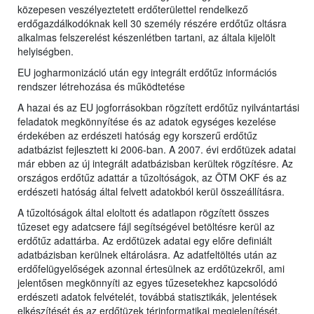
közepesen veszélyeztetett erdőterülettel rendelkező
erdőgazdálkodóknak kell 30 személy részére erdőtűz oltásra
alkalmas felszerelést készenlétben tartani, az általa kijelölt
helyiségben.
EU jogharmonizáció után egy integrált erdőtűz információs
rendszer létrehozása és működtetése
A hazai és az EU jogforrásokban rögzített erdőtűz nyilvántartási
feladatok megkönnyítése és az adatok egységes kezelése
érdekében az erdészeti hatóság egy korszerű erdőtűz
adatbázist fejlesztett ki 2006-ban. A 2007. évi erdőtüzek adatai
már ebben az új integrált adatbázisban kerültek rögzítésre. Az
országos erdőtűz adattár a tűzoltóságok, az ÖTM OKF és az
erdészeti hatóság által felvett adatokból kerül összeállításra.
A tűzoltóságok által eloltott és adatlapon rögzített összes
tűzeset egy adatcsere fájl segítségével betöltésre kerül az
erdőtűz adattárba. Az erdőtüzek adatai egy előre definiált
adatbázisban kerülnek eltárolásra. Az adatfeltöltés után az
erdőfelügyelőségek azonnal értesülnek az erdőtüzekről, ami
jelentősen megkönnyíti az egyes tűzesetekhez kapcsolódó
erdészeti adatok felvételét, továbbá statisztikák, jelentések
elkészítését és az erdőtüzek térinformatikai megjelenítését.