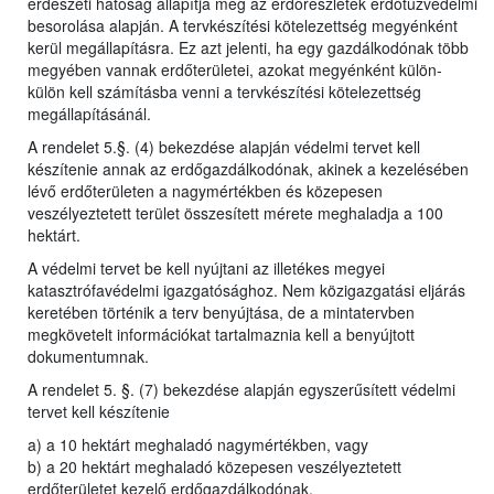
erdészeti hatóság állapítja meg az erdőrészletek erdőtűzvédelmi
besorolása alapján. A tervkészítési kötelezettség megyénként
kerül megállapításra. Ez azt jelenti, ha egy gazdálkodónak több
megyében vannak erdőterületei, azokat megyénként külön-
külön kell számításba venni a tervkészítési kötelezettség
megállapításánál.
A rendelet 5.§. (4) bekezdése alapján védelmi tervet kell
készítenie annak az erdőgazdálkodónak, akinek a kezelésében
lévő erdőterületen a nagymértékben és közepesen
veszélyeztetett terület összesített mérete meghaladja a 100
hektárt.
A védelmi tervet be kell nyújtani az illetékes megyei
katasztrófavédelmi igazgatósághoz. Nem közigazgatási eljárás
keretében történik a terv benyújtása, de a mintatervben
megkövetelt információkat tartalmaznia kell a benyújtott
dokumentumnak.
A rendelet 5. §. (7) bekezdése alapján egyszerűsített védelmi
tervet kell készítenie
a) a 10 hektárt meghaladó nagymértékben, vagy
b) a 20 hektárt meghaladó közepesen veszélyeztetett
erdőterületet kezelő erdőgazdálkodónak.