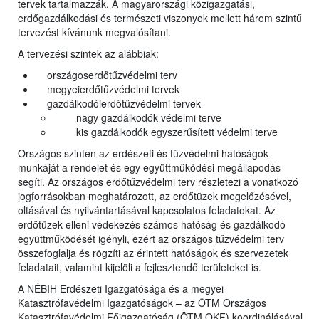
tervek tartalmazzák. A magyarországi közigazgatási,
erdőgazdálkodási és természeti viszonyok mellett három szintű
tervezést kívánunk megvalósítani.
A tervezési szintek az alábbiak:
országoserdőtűzvédelmi terv
megyeierdőtűzvédelmi tervek
gazdálkodóierdőtűzvédelmi tervek
nagy gazdálkodók védelmi terve
kis gazdálkodók egyszerűsített védelmi terve
Országos szinten az erdészeti és tűzvédelmi hatóságok
munkáját a rendelet és egy együttműködési megállapodás
segíti. Az országos erdőtűzvédelmi terv részletezi a vonatkozó
jogforrásokban meghatározott, az erdőtüzek megelőzésével,
oltásával és nyilvántartásával kapcsolatos feladatokat. Az
erdőtüzek elleni védekezés számos hatóság és gazdálkodó
együttműködését igényli, ezért az országos tűzvédelmi terv
összefoglalja és rögzíti az érintett hatóságok és szervezetek
feladatait, valamint kijelöli a fejlesztendő területeket is.
A NÉBIH Erdészeti Igazgatósága és a megyei
Katasztrófavédelmi Igazgatóságok – az ÖTM Országos
Katasztrófavédelmi Főigazgatóság (ÖTM OKF) koordinálásával