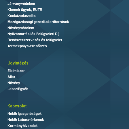
Járványvédelem
Kiemelt ügyek, EUTR
Kockázatkezelés
Mezőgazdasági genetikai erőforrások
Növényvédelem
Nyilvántartási és Felügyeleti Díj
Rendszerszervezés és felügyelet
Termékpálya-ellenőrzés
Ügyintézés
Élelmiszer
Állat
Növény
Labor/Egyéb
Kapcsolat
Nébih Igazgatóságok
Nébih Laboratóriumok
Kormányhivatalok