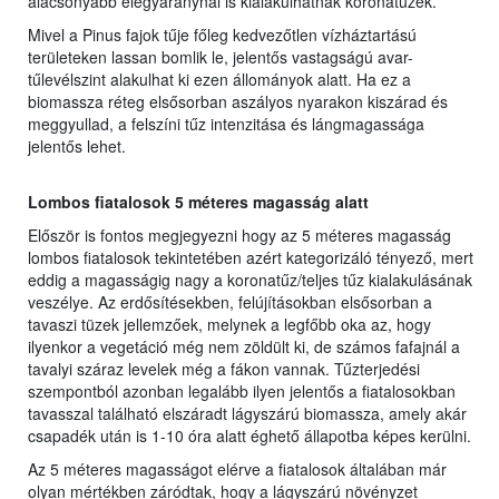
alacsonyabb elegyaránynál is kialakulhatnak koronatüzek.
Mivel a Pinus fajok tűje főleg kedvezőtlen vízháztartású
területeken lassan bomlik le, jelentős vastagságú avar-
tűlevélszint alakulhat ki ezen állományok alatt. Ha ez a
biomassza réteg elsősorban aszályos nyarakon kiszárad és
meggyullad, a felszíni tűz intenzitása és lángmagassága
jelentős lehet.
Lombos fiatalosok 5 méteres magasság alatt
Először is fontos megjegyezni hogy az 5 méteres magasság
lombos fiatalosok tekintetében azért kategorizáló tényező, mert
eddig a magasságig nagy a koronatűz/teljes tűz kialakulásának
veszélye. Az erdősítésekben, felújításokban elsősorban a
tavaszi tüzek jellemzőek, melynek a legfőbb oka az, hogy
ilyenkor a vegetáció még nem zöldült ki, de számos fafajnál a
tavalyi száraz levelek még a fákon vannak. Tűzterjedési
szempontból azonban legalább ilyen jelentős a fiatalosokban
tavasszal található elszáradt lágyszárú biomassza, amely akár
csapadék után is 1-10 óra alatt éghető állapotba képes kerülni.
Az 5 méteres magasságot elérve a fiatalosok általában már
olyan mértékben záródtak, hogy a lágyszárú növényzet