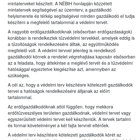
mintaterveket készített. A NÉBIH honlapján közzétett
mintatervek segítségével az üzemterv, a gazdálkodó
helyismerete és térkép segítségével minden gazdálkodó el tudja
készíteni a megfelelő tartalommal a védelmi tervét.
A nagyobb erdőgazdálkodóknak (elsősorban erdőgazdaságok)
korábban is rendelkeztek tűzvédelmi tervekkel, amelyek eddig is
a tűzoltóságok rendelkezésére álltak, az együttműködés
megfelelő volt. A védelmi tervvel jelenleg is rendelkező
gazdálkodói körnek a rendelet végrehajtása kapcsán elsősorban
az a feladata, hogy áttekintse a meglévő tervét és a tűzvédelmi
hatósággal egyeztetve kiegészítse azt, amennyiben az
szükséges.
A cél az, hogy a védelmi terv készítésre kötelezett gazdálkodók
tervei a hatóságok rendelkezésére álljanak az előírt
tartalommal.
Az erdőgazdálkodóknak attól függően, hogy mekkora
erdőtűzveszélyes területen gazdálkodnak, védelmi tervet vagy
egyszerűsített védelmi tervet kell készíteniük. A tervek tartalmi
és formai követelményei a két fajta tervnél eltérőek.
A védelmi terv készítésre kötelezett gazdálkodók körét az