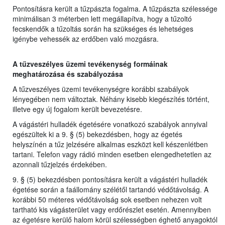
Pontosításra került a tűzpászta fogalma. A tűzpászta szélessége
minimálisan 3 méterben lett megállapítva, hogy a tűzoltó
fecskendők a tűzoltás során ha szükséges és lehetséges
igénybe vehessék az erdőben való mozgásra.
A tűzveszélyes üzemi tevékenység formáinak
meghatározása és szabályozása
A tűzveszélyes üzemi tevékenységre korábbi szabályok
lényegében nem változtak. Néhány kisebb kiegészítés történt,
illetve egy új fogalom került bevezetésre.
A vágástéri hulladék égetésére vonatkozó szabályok annyival
egészültek ki a 9. § (5) bekezdésben, hogy az égetés
helyszínén a tűz jelzésére alkalmas eszközt kell készenlétben
tartani. Telefon vagy rádió minden esetben elengedhetetlen az
azonnali tűzjelzés érdekében.
9. § (5) bekezdésben pontosításra került a vágástéri hulladék
égetése során a faállomány szélétől tartandó védőtávolság. A
korábbi 50 méteres védőtávolság sok esetben nehezen volt
tartható kis vágásterület vagy erdőrészlet esetén. Amennyiben
az égetésre kerülő halom körül szélességben éghető anyagoktól