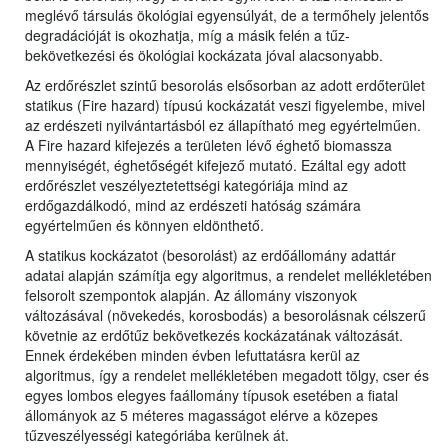
meglévő társulás ökológiai egyensúlyát, de a termőhely jelentős
degradációját is okozhatja, míg a másik felén a tűz-
bekövetkezési és ökológiai kockázata jóval alacsonyabb.
Az erdőrészlet szintű besorolás elsősorban az adott erdőterület
statikus (Fire hazard) típusú kockázatát veszi figyelembe, mivel
az erdészeti nyilvántartásból ez állapítható meg egyértelműen.
A Fire hazard kifejezés a területen lévő éghető biomassza
mennyiségét, éghetőségét kifejező mutató. Ezáltal egy adott
erdőrészlet veszélyeztetettségi kategóriája mind az
erdőgazdálkodó, mind az erdészeti hatóság számára
egyértelműen és könnyen eldönthető.
A statikus kockázatot (besorolást) az erdőállomány adattár
adatai alapján számítja egy algoritmus, a rendelet mellékletében
felsorolt szempontok alapján. Az állomány viszonyok
változásával (növekedés, korosbodás) a besorolásnak célszerű
követnie az erdőtűz bekövetkezés kockázatának változását.
Ennek érdekében minden évben lefuttatásra kerül az
algoritmus, így a rendelet mellékletében megadott tölgy, cser és
egyes lombos elegyes faállomány típusok esetében a fiatal
állományok az 5 méteres magasságot elérve a közepes
tűzveszélyességi kategóriába kerülnek át.