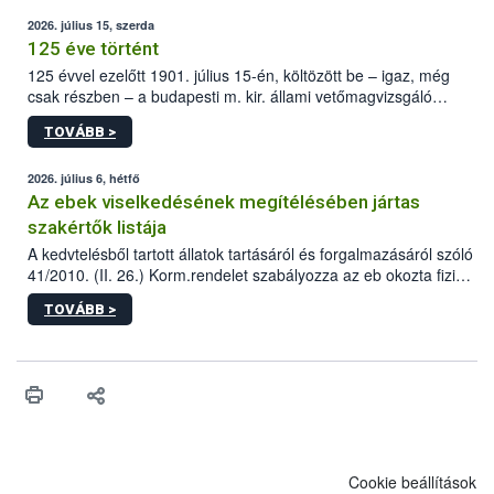
2026. július 15, szerda
125 éve történt
125 évvel ezelőtt 1901. július 15-én, költözött be – igaz, még
csak részben – a budapesti m. kir. állami vetőmagvizsgáló
állomás a Kis Rókus utca 15. szám alatti, Czigler Győző által
TOVÁBB >
tervezett új épületébe.
2026. július 6, hétfő
Az ebek viselkedésének megítélésében jártas
szakértők listája
A kedvtelésből tartott állatok tartásáról és forgalmazásáról szóló
41/2010. (II. 26.) Korm.rendelet szabályozza az eb okozta fizikai
sérülés, illetve ennek veszélye keletkezésekor felmerülő
TOVÁBB >
hatósági feladatokat, valamint a veszélyes eb tartását és annak
engedélyezését. Ezen eljárások során szükség esetén be kell
vonni az ebek viselkedésének megítélésében jártas szakértőt.
Cookie beállítások