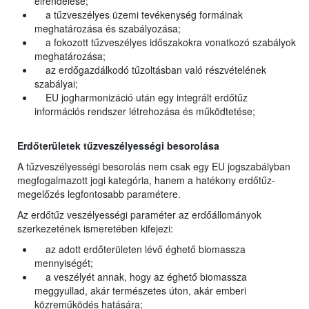
elrendelése;
a tűzveszélyes üzemi tevékenység formáinak
meghatározása és szabályozása;
a fokozott tűzveszélyes időszakokra vonatkozó szabályok
meghatározása;
az erdőgazdálkodó tűzoltásban való részvételének
szabályai;
EU jogharmonizáció után egy integrált erdőtűz
információs rendszer létrehozása és működtetése;
Erdőterületek tűzveszélyességi besorolása
A tűzveszélyességi besorolás nem csak egy EU jogszabályban
megfogalmazott jogi kategória, hanem a hatékony erdőtűz-
megelőzés legfontosabb paramétere.
Az erdőtűz veszélyességi paraméter az erdőállományok
szerkezetének ismeretében kifejezi:
az adott erdőterületen lévő éghető biomassza
mennyiségét;
a veszélyét annak, hogy az éghető biomassza
meggyullad, akár természetes úton, akár emberi
közreműködés hatására;