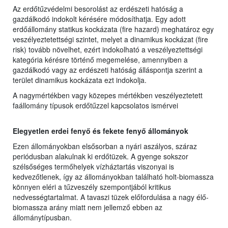
Az erdőtűzvédelmi besorolást az erdészeti hatóság a
gazdálkodó indokolt kérésére módosíthatja. Egy adott
erdőállomány statikus kockázata (fire hazard) meghatároz egy
veszélyeztetettségi szintet, melyet a dinamikus kockázat (fire
risk) tovább növelhet, ezért indokolható a veszélyeztettségi
kategória kérésre történő megemelése, amennyiben a
gazdálkodó vagy az erdészeti hatóság álláspontja szerint a
terület dinamikus kockázata ezt indokolja.
A nagymértékben vagy közepes mértékben veszélyeztetett
faállomány típusok erdőtűzzel kapcsolatos ismérvei
Elegyetlen erdei fenyő és fekete fenyő állományok
Ezen állományokban elsősorban a nyári aszályos, száraz
periódusban alakulnak ki erdőtüzek. A gyenge sokszor
szélsőséges termőhelyek vízháztartás viszonyai is
kedvezőtlenek, így az állományokban található holt-biomassza
könnyen eléri a tűzveszély szempontjából kritikus
nedvességtartalmat. A tavaszi tüzek előfordulása a nagy élő-
biomassza arány miatt nem jellemző ebben az
állománytípusban.