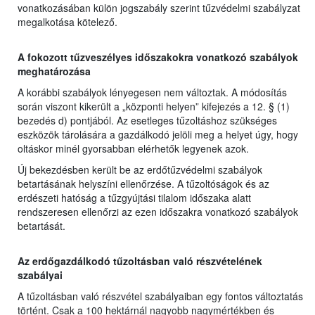
vonatkozásában külön jogszabály szerint tűzvédelmi szabályzat
megalkotása kötelező.
A fokozott tűzveszélyes időszakokra vonatkozó szabályok
meghatározása
A korábbi szabályok lényegesen nem változtak. A módosítás
során viszont kikerült a „központi helyen” kifejezés a 12. § (1)
bezedés d) pontjából. Az esetleges tűzoltáshoz szükséges
eszközök tárolására a gazdálkodó jelöli meg a helyet úgy, hogy
oltáskor minél gyorsabban elérhetők legyenek azok.
Új bekezdésben került be az erdőtűzvédelmi szabályok
betartásának helyszíni ellenőrzése. A tűzoltóságok és az
erdészeti hatóság a tűzgyújtási tilalom időszaka alatt
rendszeresen ellenőrzi az ezen időszakra vonatkozó szabályok
betartását.
Az erdőgazdálkodó tűzoltásban való részvételének
szabályai
A tűzoltásban való részvétel szabályaiban egy fontos változtatás
történt. Csak a 100 hektárnál nagyobb nagymértékben és