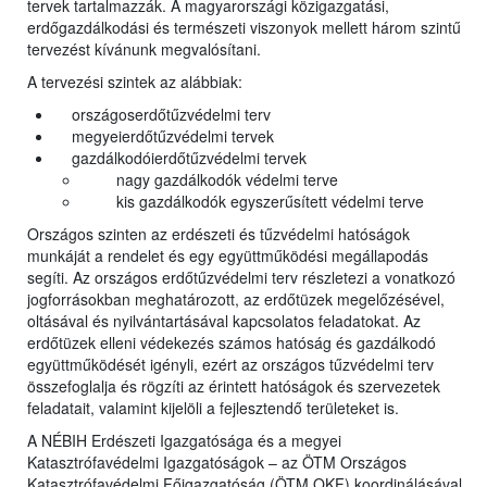
tervek tartalmazzák. A magyarországi közigazgatási,
erdőgazdálkodási és természeti viszonyok mellett három szintű
tervezést kívánunk megvalósítani.
A tervezési szintek az alábbiak:
országoserdőtűzvédelmi terv
megyeierdőtűzvédelmi tervek
gazdálkodóierdőtűzvédelmi tervek
nagy gazdálkodók védelmi terve
kis gazdálkodók egyszerűsített védelmi terve
Országos szinten az erdészeti és tűzvédelmi hatóságok
munkáját a rendelet és egy együttműködési megállapodás
segíti. Az országos erdőtűzvédelmi terv részletezi a vonatkozó
jogforrásokban meghatározott, az erdőtüzek megelőzésével,
oltásával és nyilvántartásával kapcsolatos feladatokat. Az
erdőtüzek elleni védekezés számos hatóság és gazdálkodó
együttműködését igényli, ezért az országos tűzvédelmi terv
összefoglalja és rögzíti az érintett hatóságok és szervezetek
feladatait, valamint kijelöli a fejlesztendő területeket is.
A NÉBIH Erdészeti Igazgatósága és a megyei
Katasztrófavédelmi Igazgatóságok – az ÖTM Országos
Katasztrófavédelmi Főigazgatóság (ÖTM OKF) koordinálásával