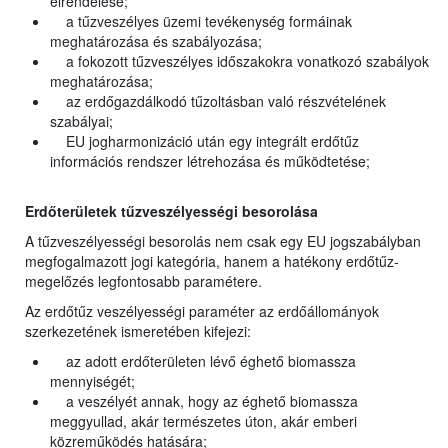
elrendelése;
a tűzveszélyes üzemi tevékenység formáinak
meghatározása és szabályozása;
a fokozott tűzveszélyes időszakokra vonatkozó szabályok
meghatározása;
az erdőgazdálkodó tűzoltásban való részvételének
szabályai;
EU jogharmonizáció után egy integrált erdőtűz
információs rendszer létrehozása és működtetése;
Erdőterületek tűzveszélyességi besorolása
A tűzveszélyességi besorolás nem csak egy EU jogszabályban
megfogalmazott jogi kategória, hanem a hatékony erdőtűz-
megelőzés legfontosabb paramétere.
Az erdőtűz veszélyességi paraméter az erdőállományok
szerkezetének ismeretében kifejezi:
az adott erdőterületen lévő éghető biomassza
mennyiségét;
a veszélyét annak, hogy az éghető biomassza
meggyullad, akár természetes úton, akár emberi
közreműködés hatására;