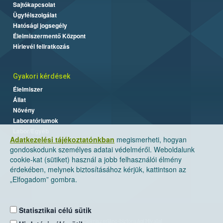
Sajtókapcsolat
Ügyfélszolgálat
Hatósági jogsegély
Élelmiszermentő Központ
Hírlevél feliratkozás
Gyakori kérdések
Élelmiszer
Állat
Növény
Laboratóriumok
Labor/Egyéb
Adatkezelési tájékoztatónkban
megismerheti, hogyan
gondoskodunk személyes adatai védelméről. Weboldalunk
cookie-kat (sütiket) használ a jobb felhasználói élmény
érdekében, melynek biztosításához kérjük, kattintson az
„Elfogadom” gombra.
Statisztikai célú sütik
Nemzeti Élelmiszerlánc-biztonsági Hivatal