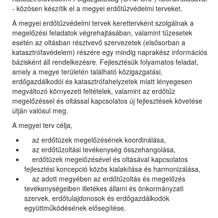
- közösen készítik el a megyei erdőtűzvédelmi terveket.
A megyei erdőtűzvédelmi tervek kerettervként szolgálnak a
megelőzési feladatok végrehajtásában, valamint tűzesetek
esetén az oltásban résztvevő szervezetek (elsősorban a
katasztrófavédelem) részére egy mindig naprakész információs
bázisként áll rendelkezésre. Fejlesztésük folyamatos feladat,
amely a megye területén található közigazgatási,
erdőgazdálkodói és katasztrófahelyzetek miatt lényegesen
megváltozó környezeti feltételek, valamint az erdőtűz
megelőzéssel és oltással kapcsolatos új fejlesztések követése
útján valósul meg.
A megyei terv célja,
az erdőtüzek megelőzésének koordinálása,
az erdőtűzoltási tevékenység összehangolása,
erdőtüzek megelőzésével és oltásával kapcsolatos
fejlesztési koncepció közös kialakítása és harmonizálása,
az adott megyében az erdőtűzoltás és megelőzés
tevékenységeiben illetékes állami és önkormányzati
szervek, erdőtulajdonosok és erdőgazdálkodók
együttműködésének elősegítése.