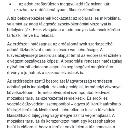
az adott erdőterületen meggyulladó tűz milyen kárt
okozhat az erdőállományban, ökoszisztémában;
A tűz bekövetkezésének kockázatát az időjárási és mikroklíma,
valamint az adott tájegység szocio-ökonómiai viszonyai is
befolyásolják. Ezek vizsgálata a tudományos kutatások körébe
tartozik, illetve EU feladat.
Az erdészeti hatóságnak az erdőállományok szerkezetéből
adódó tűzkockázat modellezésére van lehetősége. A
tűzveszélyességi besorolás alapját tehát az erdőrészlet szinten
elvégzett osztályozás képezi. A besorolási rendszer hatóságilag
nyilvántartott adatokon alapul és segítségével megfelelően
érvényre juthatnak a szakmai elvárások is.
Az erdőrészlet szintű besorolást Magyarország természeti
adottságai is indokolják. Hazánk geológiai, termőhelyi viszonyai
következtében – természetvédelmi szempontból kedvező -
mozaikos társulás-szerkezettel rendelkezik. Ez erdő- és
vegetációtűz-védelmi szempontból – egyes jól körülhatárolható
földrajzi területek kivételével - lehetetlenné teszi a tűzvédelmi
klasszifikáció tájegység vagy megye szintű végrehajtását. A
mozaikos társulás és korszerkezet miatt egy községhatáron
belül is előfordul, hogy a terület egyik felén a tűz nemcsak a