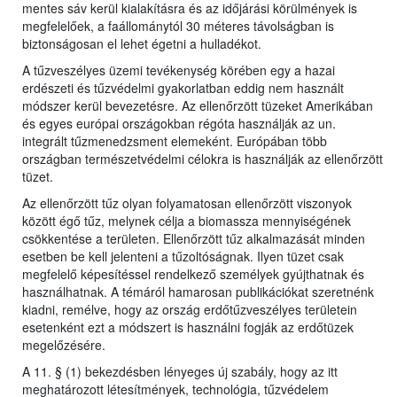
mentes sáv kerül kialakításra és az időjárási körülmények is
megfelelőek, a faállománytól 30 méteres távolságban is
biztonságosan el lehet égetni a hulladékot.
A tűzveszélyes üzemi tevékenység körében egy a hazai
erdészeti és tűzvédelmi gyakorlatban eddig nem használt
módszer kerül bevezetésre. Az ellenőrzött tüzeket Amerikában
és egyes európai országokban régóta használják az un.
integrált tűzmenedzsment elemeként. Európában több
országban természetvédelmi célokra is használják az ellenőrzött
tüzet.
Az ellenőrzött tűz olyan folyamatosan ellenőrzött viszonyok
között égő tűz, melynek célja a biomassza mennyiségének
csökkentése a területen. Ellenőrzött tűz alkalmazását minden
esetben be kell jelenteni a tűzoltóságnak. Ilyen tüzet csak
megfelelő képesítéssel rendelkező személyek gyújthatnak és
használhatnak. A témáról hamarosan publikációkat szeretnénk
kiadni, remélve, hogy az ország erdőtűzveszélyes területein
esetenként ezt a módszert is használni fogják az erdőtüzek
megelőzésére.
A 11. § (1) bekezdésben lényeges új szabály, hogy az itt
meghatározott létesítmények, technológia, tűzvédelem