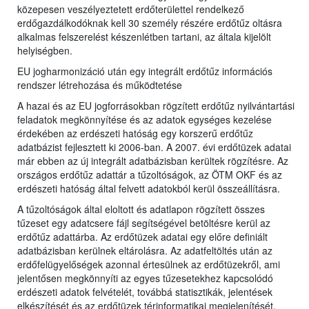
közepesen veszélyeztetett erdőterülettel rendelkező
erdőgazdálkodóknak kell 30 személy részére erdőtűz oltásra
alkalmas felszerelést készenlétben tartani, az általa kijelölt
helyiségben.
EU jogharmonizáció után egy integrált erdőtűz információs
rendszer létrehozása és működtetése
A hazai és az EU jogforrásokban rögzített erdőtűz nyilvántartási
feladatok megkönnyítése és az adatok egységes kezelése
érdekében az erdészeti hatóság egy korszerű erdőtűz
adatbázist fejlesztett ki 2006-ban. A 2007. évi erdőtüzek adatai
már ebben az új integrált adatbázisban kerültek rögzítésre. Az
országos erdőtűz adattár a tűzoltóságok, az ÖTM OKF és az
erdészeti hatóság által felvett adatokból kerül összeállításra.
A tűzoltóságok által eloltott és adatlapon rögzített összes
tűzeset egy adatcsere fájl segítségével betöltésre kerül az
erdőtűz adattárba. Az erdőtüzek adatai egy előre definiált
adatbázisban kerülnek eltárolásra. Az adatfeltöltés után az
erdőfelügyelőségek azonnal értesülnek az erdőtüzekről, ami
jelentősen megkönnyíti az egyes tűzesetekhez kapcsolódó
erdészeti adatok felvételét, továbbá statisztikák, jelentések
elkészítését és az erdőtüzek térinformatikai megjelenítését.