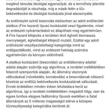
meglévő társulás ökológiai egyensúlyát, de a termőhely jelentős
degradációját is okozhatja, míg a másik felén a tűz-
bekövetkezési és ökológiai kockázata jóval alacsonyabb.
Az erdőrészlet szintű besorolás elsősorban az adott erdőterület
statikus (Fire hazard) típusú kockázatát veszi figyelembe, mivel
az erdészeti nyilvántartásból ez állapítható meg egyértelműen.
A Fire hazard kifejezés a területen lévő éghető biomassza
mennyiségét, éghetőségét kifejező mutató. Ezáltal egy adott
erdőrészlet veszélyeztetettségi kategóriája mind az
erdőgazdálkodó, mind az erdészeti hatóság számára
egyértelműen és könnyen eldönthető.
A statikus kockázatot (besorolást) az erdőállomány adattár
adatai alapján számítja egy algoritmus, a rendelet mellékletében
felsorolt szempontok alapján. Az állomány viszonyok
változásával (növekedés, korosbodás) a besorolásnak célszerű
követnie az erdőtűz bekövetkezés kockázatának változását.
Ennek érdekében minden évben lefuttatásra kerül az
algoritmus, így a rendelet mellékletében megadott tölgy, cser és
egyes lombos elegyes faállomány típusok esetében a fiatal
állományok az 5 méteres magasságot elérve a közepes
tűzveszélyességi kategóriába kerülnek át.