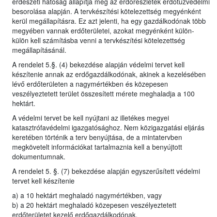
erdészeti hatóság állapítja meg az erdőrészletek erdőtűzvédelmi
besorolása alapján. A tervkészítési kötelezettség megyénként
kerül megállapításra. Ez azt jelenti, ha egy gazdálkodónak több
megyében vannak erdőterületei, azokat megyénként külön-
külön kell számításba venni a tervkészítési kötelezettség
megállapításánál.
A rendelet 5.§. (4) bekezdése alapján védelmi tervet kell
készítenie annak az erdőgazdálkodónak, akinek a kezelésében
lévő erdőterületen a nagymértékben és közepesen
veszélyeztetett terület összesített mérete meghaladja a 100
hektárt.
A védelmi tervet be kell nyújtani az illetékes megyei
katasztrófavédelmi igazgatósághoz. Nem közigazgatási eljárás
keretében történik a terv benyújtása, de a mintatervben
megkövetelt információkat tartalmaznia kell a benyújtott
dokumentumnak.
A rendelet 5. §. (7) bekezdése alapján egyszerűsített védelmi
tervet kell készítenie
a) a 10 hektárt meghaladó nagymértékben, vagy
b) a 20 hektárt meghaladó közepesen veszélyeztetett
erdőterületet kezelő erdőgazdálkodónak.