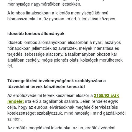
mennyisége nagymértékben lecsökken.
A lombos fiatalosokban a jelentős mennyiségű könnyű
biomassza miatt a tűz gyorsan terjed, intenzitása közepes.
Idősebb lombos állományok
Idősebb lombos állományokban elsősorban a nyári, aszályos
hónapokban jellemzőek az avartüzek, melyek intenzitása és
terjedési sebessége alacsony, a faállományban okozott kár
általában csekély, mégis jelentős oltási költségek merülhetnek
fel.
Tűzmegelőzési tevékenységének szabályozása a
tűzvédelmi tervek készítésén keresztül
Az erdőtűzvédelmi tervek készítését először a
2158/92 EGK
rendelet
írta elő a tagállamok számra. Jelen rendelet egyik
célja, hogy az európai elvárásoknak megfelelő tervkészítési
kötelezettséget szabályozzuk, mind hatósági, mind gazdálkodói
szinten.
Az erdőtűz megelőzési feladatokat az un. erdőtűz védelmi