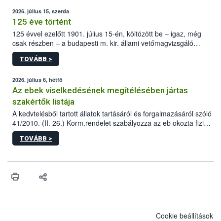
2026. július 15, szerda
125 éve történt
125 évvel ezelőtt 1901. július 15-én, költözött be – igaz, még
csak részben – a budapesti m. kir. állami vetőmagvizsgáló
állomás a Kis Rókus utca 15. szám alatti, Czigler Győző által
TOVÁBB >
tervezett új épületébe.
2026. július 6, hétfő
Az ebek viselkedésének megítélésében jártas
szakértők listája
A kedvtelésből tartott állatok tartásáról és forgalmazásáról szóló
41/2010. (II. 26.) Korm.rendelet szabályozza az eb okozta fizikai
sérülés, illetve ennek veszélye keletkezésekor felmerülő
TOVÁBB >
hatósági feladatokat, valamint a veszélyes eb tartását és annak
engedélyezését. Ezen eljárások során szükség esetén be kell
vonni az ebek viselkedésének megítélésében jártas szakértőt.
Cookie beállítások