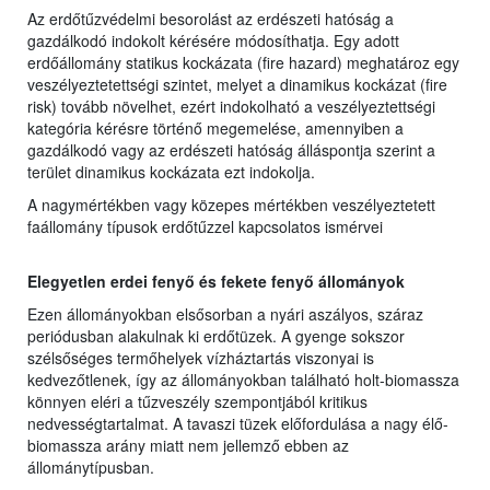
Az erdőtűzvédelmi besorolást az erdészeti hatóság a
gazdálkodó indokolt kérésére módosíthatja. Egy adott
erdőállomány statikus kockázata (fire hazard) meghatároz egy
veszélyeztetettségi szintet, melyet a dinamikus kockázat (fire
risk) tovább növelhet, ezért indokolható a veszélyeztettségi
kategória kérésre történő megemelése, amennyiben a
gazdálkodó vagy az erdészeti hatóság álláspontja szerint a
terület dinamikus kockázata ezt indokolja.
A nagymértékben vagy közepes mértékben veszélyeztetett
faállomány típusok erdőtűzzel kapcsolatos ismérvei
Elegyetlen erdei fenyő és fekete fenyő állományok
Ezen állományokban elsősorban a nyári aszályos, száraz
periódusban alakulnak ki erdőtüzek. A gyenge sokszor
szélsőséges termőhelyek vízháztartás viszonyai is
kedvezőtlenek, így az állományokban található holt-biomassza
könnyen eléri a tűzveszély szempontjából kritikus
nedvességtartalmat. A tavaszi tüzek előfordulása a nagy élő-
biomassza arány miatt nem jellemző ebben az
állománytípusban.