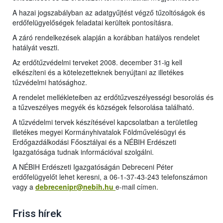
A hazai jogszabályban az adatgyűjtést végző tűzoltóságok és
erdőfelügyelőségek feladatai kerültek pontosításra.
A záró rendelkezések alapján a korábban hatályos rendelet
hatályát veszti.
Az erdőtűzvédelmi terveket 2008. december 31-ig kell
elkészíteni és a kötelezetteknek benyújtani az illetékes
tűzvédelmi hatósághoz.
A rendelet mellékleteiben az erdőtűzveszélyességi besorolás és
a tűzveszélyes megyék és községek felsorolása található.
A tűzvédelmi tervek készítésével kapcsolatban a területileg
illetékes megyei Kormányhivatalok Földművelésügyi és
Erdőgazdálkodási Főosztályai és a NÉBIH Erdészeti
Igazgatósága tudnak információval szolgálni.
A NÉBIH Erdészeti Igazgatóságán Debreceni Péter
erdőfelügyelőt lehet keresni, a 06-1-37-43-243 telefonszámon
vagy a
debrecenipr@nebih.hu
e-mail címe
n.
Friss hírek