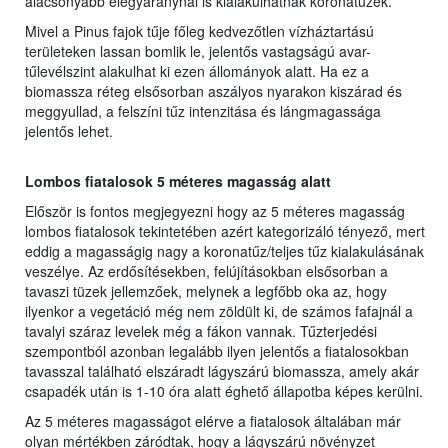
alacsonyabb elegyaránynál is kialakulhatnak koronatüzek.
Mivel a Pinus fajok tűje főleg kedvezőtlen vízháztartású
területeken lassan bomlik le, jelentős vastagságú avar-
tűlevélszint alakulhat ki ezen állományok alatt. Ha ez a
biomassza réteg elsősorban aszályos nyarakon kiszárad és
meggyullad, a felszíni tűz intenzitása és lángmagassága
jelentős lehet.
Lombos fiatalosok 5 méteres magasság alatt
Először is fontos megjegyezni hogy az 5 méteres magasság
lombos fiatalosok tekintetében azért kategorizáló tényező, mert
eddig a magasságig nagy a koronatűz/teljes tűz kialakulásának
veszélye. Az erdősítésekben, felújításokban elsősorban a
tavaszi tüzek jellemzőek, melynek a legfőbb oka az, hogy
ilyenkor a vegetáció még nem zöldült ki, de számos fafajnál a
tavalyi száraz levelek még a fákon vannak. Tűzterjedési
szempontból azonban legalább ilyen jelentős a fiatalosokban
tavasszal található elszáradt lágyszárú biomassza, amely akár
csapadék után is 1-10 óra alatt éghető állapotba képes kerülni.
Az 5 méteres magasságot elérve a fiatalosok általában már
olyan mértékben záródtak, hogy a lágyszárú növényzet