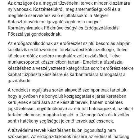
Az országos és a megyei tűzvédelmi tervek mindenki számára
nyilvánosak. Közzétételükről, megismerhetőségükről és a
megfelelő szervekhez való eljuttatásukról a Megyei
Katasztrófavédelmi Igazgatóságok és a
megyei
Kormányhivatalok Földművelésügyi és Erdőgazdálkodási
Főosztályai gondoskodnak.
Az erdőgazdálkodónak az erdőrészlet szintű besorolás alapján
keletkezik erdőtűzvédelmi tervkészítési kötelezettsége, illetve
köteles erdőtűz esetére meghatározott eszközöket, illetve
munkacsoportot készenlétben tartani. Emellett a tűzpászta
készítéshez a veszélyeztetett kategóriába sorolt erdőrészletekre
kaphat tűzpászta készítésre és karbantartásra támogatást a
gazdálkodó.
A rendelet megújítása során alapvető szempontnak tartottuk,
hogy a jövőben ne bonyolult közigazgatási eljárás keretében
kerüljenek elbírálásra az elkészült tervek, hanem önkéntes
jogkövetéssel, együttműködve az érintett hatóságokkal, az előírt
tartalmi elemeket magába foglaló, a tűzmegelőzés és tűzoltás
során hatékony segítséget jelentő tervek szülessenek.
A tűzvédelmi tervek készítéshez külön jogosultság nem
szükséges. Az erdőgazdálkodók részére az erdészeti hatóság