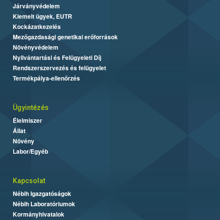
Járványvédelem
Kiemelt ügyek, EUTR
Kockázatkezelés
Mezőgazdasági genetikai erőforrások
Növényvédelem
Nyilvántartási és Felügyeleti Díj
Rendszerszervezés és felügyelet
Termékpálya-ellenőrzés
Ügyintézés
Élelmiszer
Állat
Növény
Labor/Egyéb
Kapcsolat
Nébih Igazgatóságok
Nébih Laboratóriumok
Kormányhivatalok