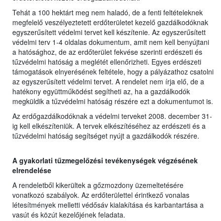
Tehát a 100 hektárt meg nem haladó, de a fenti feltételeknek
megfelelő veszélyeztetett erdőterületet kezelő gazdálkodóknak
egyszerűsített védelmi tervet kell készítenie. Az egyszerűsített
védelmi terv 1-4 oldalas dokumentum, amit nem kell benyújtani
a hatósághoz, de az erdőterület fekvése szerinti erdészeti és
tűzvédelmi hatóság a meglétét ellenőrizheti. Egyes erdészeti
támogatások elnyerésének feltétele, hogy a pályázathoz csatolni
az egyszerűsített védelmi tervet. A rendelet nem írja elő, de a
hatékony együttműködést segítheti az, ha a gazdálkodók
megküldik a tűzvédelmi hatóság részére ezt a dokumentumot is.
Az erdőgazdálkodóknak a védelmi terveket 2008. december 31-
ig kell elkészíteniük. A tervek elkészítéséhez az erdészeti és a
tűzvédelmi hatóság segítséget nyújt a gazdálkodók részére.
A gyakorlati tűzmegelőzési tevékenységek végzésének
elrendelése
A rendeletből kikerültek a gőzmozdony üzemeltetésére
vonatkozó szabályok. Az erdőterülettel érintkező vonalas
létesítmények melletti védősáv kialakítása és karbantartása a
vasút és közút kezelőjének feladata.