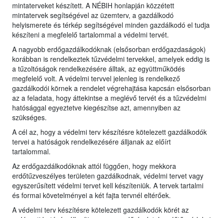
mintaterveket készített. A NÉBIH honlapján közzétett
mintatervek segítségével az üzemterv, a gazdálkodó
helyismerete és térkép segítségével minden gazdálkodó el tudja
készíteni a megfelelő tartalommal a védelmi tervét.
A nagyobb erdőgazdálkodóknak (elsősorban erdőgazdaságok)
korábban is rendelkeztek tűzvédelmi tervekkel, amelyek eddig is
a tűzoltóságok rendelkezésére álltak, az együttműködés
megfelelő volt. A védelmi tervvel jelenleg is rendelkező
gazdálkodói körnek a rendelet végrehajtása kapcsán elsősorban
az a feladata, hogy áttekintse a meglévő tervét és a tűzvédelmi
hatósággal egyeztetve kiegészítse azt, amennyiben az
szükséges.
A cél az, hogy a védelmi terv készítésre kötelezett gazdálkodók
tervei a hatóságok rendelkezésére álljanak az előírt
tartalommal.
Az erdőgazdálkodóknak attól függően, hogy mekkora
erdőtűzveszélyes területen gazdálkodnak, védelmi tervet vagy
egyszerűsített védelmi tervet kell készíteniük. A tervek tartalmi
és formai követelményei a két fajta tervnél eltérőek.
A védelmi terv készítésre kötelezett gazdálkodók körét az