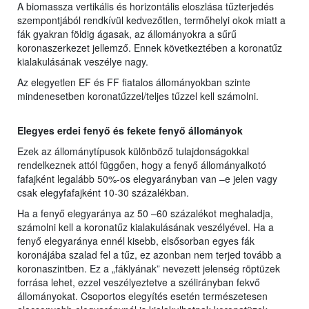
A biomassza vertikális és horizontális eloszlása tűzterjedés
szempontjából rendkívül kedvezőtlen, termőhelyi okok miatt a
fák gyakran földig ágasak, az állományokra a sűrű
koronaszerkezet jellemző. Ennek következtében a koronatűz
kialakulásának veszélye nagy.
Az elegyetlen EF és FF fiatalos állományokban szinte
mindenesetben koronatűzzel/teljes tűzzel kell számolni.
Elegyes erdei fenyő és fekete fenyő állományok
Ezek az állománytípusok különböző tulajdonságokkal
rendelkeznek attól függően, hogy a fenyő állományalkotó
fafajként legalább 50%-os elegyarányban van –e jelen vagy
csak elegyfafajként 10-30 százalékban.
Ha a fenyő elegyaránya az 50 –60 százalékot meghaladja,
számolni kell a koronatűz kialakulásának veszélyével. Ha a
fenyő elegyaránya ennél kisebb, elsősorban egyes fák
koronájába szalad fel a tűz, ez azonban nem terjed tovább a
koronaszintben. Ez a „fáklyának” nevezett jelenség röptüzek
forrása lehet, ezzel veszélyeztetve a szélirányban fekvő
állományokat. Csoportos elegyítés esetén természetesen