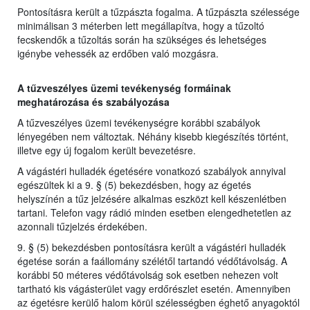
Pontosításra került a tűzpászta fogalma. A tűzpászta szélessége
minimálisan 3 méterben lett megállapítva, hogy a tűzoltó
fecskendők a tűzoltás során ha szükséges és lehetséges
igénybe vehessék az erdőben való mozgásra.
A tűzveszélyes üzemi tevékenység formáinak
meghatározása és szabályozása
A tűzveszélyes üzemi tevékenységre korábbi szabályok
lényegében nem változtak. Néhány kisebb kiegészítés történt,
illetve egy új fogalom került bevezetésre.
A vágástéri hulladék égetésére vonatkozó szabályok annyival
egészültek ki a 9. § (5) bekezdésben, hogy az égetés
helyszínén a tűz jelzésére alkalmas eszközt kell készenlétben
tartani. Telefon vagy rádió minden esetben elengedhetetlen az
azonnali tűzjelzés érdekében.
9. § (5) bekezdésben pontosításra került a vágástéri hulladék
égetése során a faállomány szélétől tartandó védőtávolság. A
korábbi 50 méteres védőtávolság sok esetben nehezen volt
tartható kis vágásterület vagy erdőrészlet esetén. Amennyiben
az égetésre kerülő halom körül szélességben éghető anyagoktól