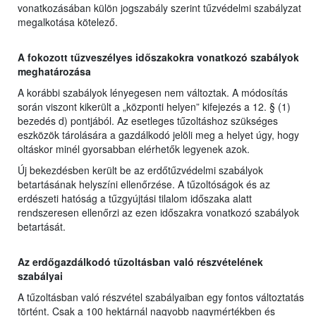
vonatkozásában külön jogszabály szerint tűzvédelmi szabályzat
megalkotása kötelező.
A fokozott tűzveszélyes időszakokra vonatkozó szabályok
meghatározása
A korábbi szabályok lényegesen nem változtak. A módosítás
során viszont kikerült a „központi helyen” kifejezés a 12. § (1)
bezedés d) pontjából. Az esetleges tűzoltáshoz szükséges
eszközök tárolására a gazdálkodó jelöli meg a helyet úgy, hogy
oltáskor minél gyorsabban elérhetők legyenek azok.
Új bekezdésben került be az erdőtűzvédelmi szabályok
betartásának helyszíni ellenőrzése. A tűzoltóságok és az
erdészeti hatóság a tűzgyújtási tilalom időszaka alatt
rendszeresen ellenőrzi az ezen időszakra vonatkozó szabályok
betartását.
Az erdőgazdálkodó tűzoltásban való részvételének
szabályai
A tűzoltásban való részvétel szabályaiban egy fontos változtatás
történt. Csak a 100 hektárnál nagyobb nagymértékben és