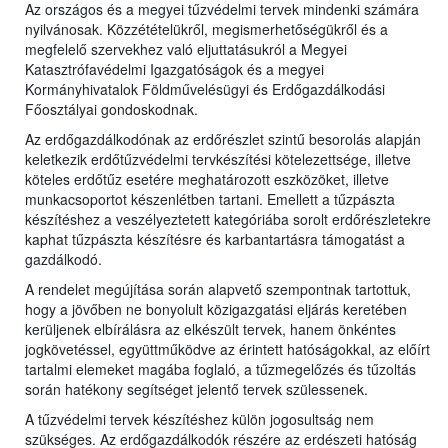
Az országos és a megyei tűzvédelmi tervek mindenki számára
nyilvánosak. Közzétételükről, megismerhetőségükről és a
megfelelő szervekhez való eljuttatásukról a Megyei
Katasztrófavédelmi Igazgatóságok és a
megyei
Kormányhivatalok Földművelésügyi és Erdőgazdálkodási
Főosztályai gondoskodnak.
Az erdőgazdálkodónak az erdőrészlet szintű besorolás alapján
keletkezik erdőtűzvédelmi tervkészítési kötelezettsége, illetve
köteles erdőtűz esetére meghatározott eszközöket, illetve
munkacsoportot készenlétben tartani. Emellett a tűzpászta
készítéshez a veszélyeztetett kategóriába sorolt erdőrészletekre
kaphat tűzpászta készítésre és karbantartásra támogatást a
gazdálkodó.
A rendelet megújítása során alapvető szempontnak tartottuk,
hogy a jövőben ne bonyolult közigazgatási eljárás keretében
kerüljenek elbírálásra az elkészült tervek, hanem önkéntes
jogkövetéssel, együttműködve az érintett hatóságokkal, az előírt
tartalmi elemeket magába foglaló, a tűzmegelőzés és tűzoltás
során hatékony segítséget jelentő tervek szülessenek.
A tűzvédelmi tervek készítéshez külön jogosultság nem
szükséges. Az erdőgazdálkodók részére az erdészeti hatóság