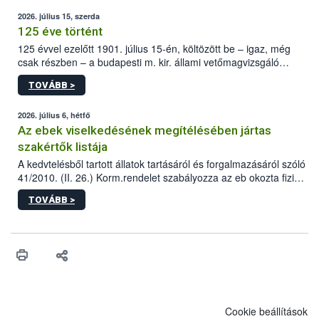
2026. július 15, szerda
125 éve történt
125 évvel ezelőtt 1901. július 15-én, költözött be – igaz, még
csak részben – a budapesti m. kir. állami vetőmagvizsgáló
állomás a Kis Rókus utca 15. szám alatti, Czigler Győző által
TOVÁBB >
tervezett új épületébe.
2026. július 6, hétfő
Az ebek viselkedésének megítélésében jártas
szakértők listája
A kedvtelésből tartott állatok tartásáról és forgalmazásáról szóló
41/2010. (II. 26.) Korm.rendelet szabályozza az eb okozta fizikai
sérülés, illetve ennek veszélye keletkezésekor felmerülő
TOVÁBB >
hatósági feladatokat, valamint a veszélyes eb tartását és annak
engedélyezését. Ezen eljárások során szükség esetén be kell
vonni az ebek viselkedésének megítélésében jártas szakértőt.
Cookie beállítások