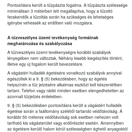
Pontosításra került a tűzpászta fogalma. A tűzpászta szélessége
minimálisan 3 méterben lett megállapítva, hogy a tűzoltó
fecskendők a tűzoltás során ha szükséges és lehetséges
igénybe vehessék az erdőben való mozgásra.
A tűzveszélyes üzemi tevékenység formáinak
meghatározása és szabályozása
A tűzveszélyes üzemi tevékenységre korábbi szabályok
lényegében nem változtak. Néhány kisebb kiegészítés történt,
illetve egy új fogalom került bevezetésre.
A vágástéri hulladék égetésére vonatkozó szabályok annyival
egészültek ki a 9. § (5) bekezdésben, hogy az égetés
helyszínén a tűz jelzésére alkalmas eszközt kell készenlétben
tartani. Telefon vagy rádió minden esetben elengedhetetlen az
azonnali tűzjelzés érdekében.
9. § (5) bekezdésben pontosításra került a vágástéri hulladék
égetése során a faállomány szélétől tartandó védőtávolság. A
korábbi 50 méteres védőtávolság sok esetben nehezen volt
tartható kis vágásterület vagy erdőrészlet esetén. Amennyiben
az égetésre kerülő halom körül szélességben éghető anyagoktól