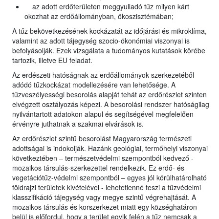
az adott erdőterületen meggyulladó tűz milyen kárt
okozhat az erdőállományban, ökoszisztémában;
A tűz bekövetkezésének kockázatát az időjárási és mikroklíma,
valamint az adott tájegység szocio-ökonómiai viszonyai is
befolyásolják. Ezek vizsgálata a tudományos kutatások körébe
tartozik, illetve EU feladat.
Az erdészeti hatóságnak az erdőállományok szerkezetéből
adódó tűzkockázat modellezésére van lehetősége. A
tűzveszélyességi besorolás alapját tehát az erdőrészlet szinten
elvégzett osztályozás képezi. A besorolási rendszer hatóságilag
nyilvántartott adatokon alapul és segítségével megfelelően
érvényre juthatnak a szakmai elvárások is.
Az erdőrészlet szintű besorolást Magyarország természeti
adottságai is indokolják. Hazánk geológiai, termőhelyi viszonyai
következtében – természetvédelmi szempontból kedvező -
mozaikos társulás-szerkezettel rendelkezik. Ez erdő- és
vegetációtűz-védelmi szempontból – egyes jól körülhatárolható
földrajzi területek kivételével - lehetetlenné teszi a tűzvédelmi
klasszifikáció tájegység vagy megye szintű végrehajtását. A
mozaikos társulás és korszerkezet miatt egy községhatáron
belül is előfordul, hogy a terület egyik felén a tűz nemcsak a