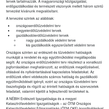
tervek tartalmazzák. A magyarországi közigazgatási,
erdőgazdálkodási és természeti viszonyok mellett három szintű
tervezést kívánunk megvalósítani.
A tervezési szintek az alábbiak:
országoserdőtűzvédelmi terv
megyeierdőtűzvédelmi tervek
gazdálkodóierdőtűzvédelmi tervek
nagy gazdálkodók védelmi terve
kis gazdálkodók egyszerűsített védelmi terve
Országos szinten az erdészeti és tűzvédelmi hatóságok
munkáját a rendelet és egy együttműködési megállapodás
segíti. Az országos erdőtűzvédelmi terv részletezi a vonatkozó
jogforrásokban meghatározott, az erdőtüzek megelőzésével,
oltásával és nyilvántartásával kapcsolatos feladatokat. Az
erdőtüzek elleni védekezés számos hatóság és gazdálkodó
együttműködését igényli, ezért az országos tűzvédelmi terv
összefoglalja és rögzíti az érintett hatóságok és szervezetek
feladatait, valamint kijelöli a fejlesztendő területeket is.
A NÉBIH Erdészeti Igazgatósága és a megyei
Katasztrófavédelmi Igazgatóságok – az ÖTM Országos
Katasztrófavédelmi Főigazgatóság (ÖTM OKF) koordinálásával