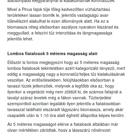
alacsonyabb elegyaránynál is kialakulhatnak koronatüzek.
Mivel a Pinus fajok tűje főleg kedvezőtlen vízháztartású
területeken lassan bomlik le, jelentős vastagságú avar-
tűlevélszint alakulhat ki ezen állományok alatt. Ha ez a
biomassza réteg elsősorban aszályos nyarakon kiszárad és
meggyullad, a felszíni tűz intenzitása és lángmagassága
jelentős lehet.
Lombos fiatalosok 5 méteres magasság alatt
Először is fontos megjegyezni hogy az 5 méteres magasság
lombos fiatalosok tekintetében azért kategorizáló tényező, mert
eddig a magasságig nagy a koronatűz/teljes tűz kialakulásának
veszélye. Az erdősítésekben, felújításokban elsősorban a
tavaszi tüzek jellemzőek, melynek a legfőbb oka az, hogy
ilyenkor a vegetáció még nem zöldült ki, de számos fafajnál a
tavalyi száraz levelek még a fákon vannak. Tűzterjedési
szempontból azonban legalább ilyen jelentős a fiatalosokban
tavasszal található elszáradt lágyszárú biomassza, amely akár
csapadék után is 1-10 óra alatt éghető állapotba képes kerülni.
Az 5 méteres magasságot elérve a fiatalosok általában már
olyan mértékben záródtak, hogy a lágyszárú növényzet