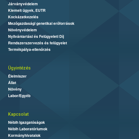
Járványvédelem
Kiemelt ügyek, EUTR
Kockázatkezelés
Mezőgazdasági genetikai erőforrások
Növényvédelem
Nyilvántartási és Felügyeleti Díj
Rendszerszervezés és felügyelet
Termékpálya-ellenőrzés
Ügyintézés
Élelmiszer
Állat
Növény
Labor/Egyéb
Kapcsolat
Nébih Igazgatóságok
Nébih Laboratóriumok
Kormányhivatalok