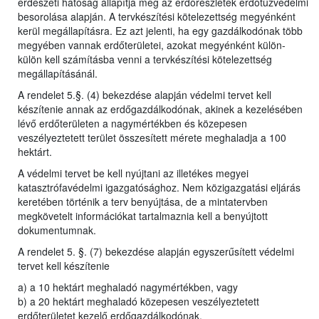
erdészeti hatóság állapítja meg az erdőrészletek erdőtűzvédelmi
besorolása alapján. A tervkészítési kötelezettség megyénként
kerül megállapításra. Ez azt jelenti, ha egy gazdálkodónak több
megyében vannak erdőterületei, azokat megyénként külön-
külön kell számításba venni a tervkészítési kötelezettség
megállapításánál.
A rendelet 5.§. (4) bekezdése alapján védelmi tervet kell
készítenie annak az erdőgazdálkodónak, akinek a kezelésében
lévő erdőterületen a nagymértékben és közepesen
veszélyeztetett terület összesített mérete meghaladja a 100
hektárt.
A védelmi tervet be kell nyújtani az illetékes megyei
katasztrófavédelmi igazgatósághoz. Nem közigazgatási eljárás
keretében történik a terv benyújtása, de a mintatervben
megkövetelt információkat tartalmaznia kell a benyújtott
dokumentumnak.
A rendelet 5. §. (7) bekezdése alapján egyszerűsített védelmi
tervet kell készítenie
a) a 10 hektárt meghaladó nagymértékben, vagy
b) a 20 hektárt meghaladó közepesen veszélyeztetett
erdőterületet kezelő erdőgazdálkodónak.