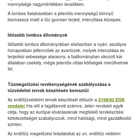
mennyisége nagymértékben lecsökken.
A lombos fiatalosokban a jelentős mennyiségű könnyű
biomassza miatt a tűz gyorsan terjed, intenzitása közepes.
Idősebb lombos állományok
Idősebb lombos állományokban elsősorban a nyári, aszályos
hónapokban jellemzőek az avartüzek, melyek intenzitása és
terjedési sebessége alacsony, a faállományban okozott kár
általában csekély, mégis jelentős oltási költségek merülhetnek
fel.
Tűzmegelőzési tevékenységének szabályozása a
tűzvédelmi tervek készítésén keresztül
Az erdőtűzvédelmi tervek készítését először a
2158/92 EGK
rendelet
írta elő a tagállamok számra. Jelen rendelet egyik
célja, hogy az európai elvárásoknak megfelelő tervkészítési
kötelezettséget szabályozzuk, mind hatósági, mind gazdálkodói
szinten.
Az erdőtűz megelőzési feladatokat az un. erdőtűz védelmi