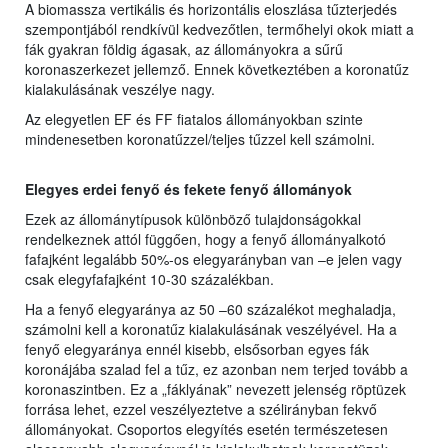
A biomassza vertikális és horizontális eloszlása tűzterjedés
szempontjából rendkívül kedvezőtlen, termőhelyi okok miatt a
fák gyakran földig ágasak, az állományokra a sűrű
koronaszerkezet jellemző. Ennek következtében a koronatűz
kialakulásának veszélye nagy.
Az elegyetlen EF és FF fiatalos állományokban szinte
mindenesetben koronatűzzel/teljes tűzzel kell számolni.
Elegyes erdei fenyő és fekete fenyő állományok
Ezek az állománytípusok különböző tulajdonságokkal
rendelkeznek attól függően, hogy a fenyő állományalkotó
fafajként legalább 50%-os elegyarányban van –e jelen vagy
csak elegyfafajként 10-30 százalékban.
Ha a fenyő elegyaránya az 50 –60 százalékot meghaladja,
számolni kell a koronatűz kialakulásának veszélyével. Ha a
fenyő elegyaránya ennél kisebb, elsősorban egyes fák
koronájába szalad fel a tűz, ez azonban nem terjed tovább a
koronaszintben. Ez a „fáklyának” nevezett jelenség röptüzek
forrása lehet, ezzel veszélyeztetve a szélirányban fekvő
állományokat. Csoportos elegyítés esetén természetesen