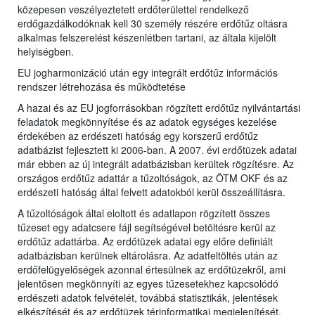
közepesen veszélyeztetett erdőterülettel rendelkező
erdőgazdálkodóknak kell 30 személy részére erdőtűz oltásra
alkalmas felszerelést készenlétben tartani, az általa kijelölt
helyiségben.
EU jogharmonizáció után egy integrált erdőtűz információs
rendszer létrehozása és működtetése
A hazai és az EU jogforrásokban rögzített erdőtűz nyilvántartási
feladatok megkönnyítése és az adatok egységes kezelése
érdekében az erdészeti hatóság egy korszerű erdőtűz
adatbázist fejlesztett ki 2006-ban. A 2007. évi erdőtüzek adatai
már ebben az új integrált adatbázisban kerültek rögzítésre. Az
országos erdőtűz adattár a tűzoltóságok, az ÖTM OKF és az
erdészeti hatóság által felvett adatokból kerül összeállításra.
A tűzoltóságok által eloltott és adatlapon rögzített összes
tűzeset egy adatcsere fájl segítségével betöltésre kerül az
erdőtűz adattárba. Az erdőtüzek adatai egy előre definiált
adatbázisban kerülnek eltárolásra. Az adatfeltöltés után az
erdőfelügyelőségek azonnal értesülnek az erdőtüzekről, ami
jelentősen megkönnyíti az egyes tűzesetekhez kapcsolódó
erdészeti adatok felvételét, továbbá statisztikák, jelentések
elkészítését és az erdőtüzek térinformatikai megjelenítését.