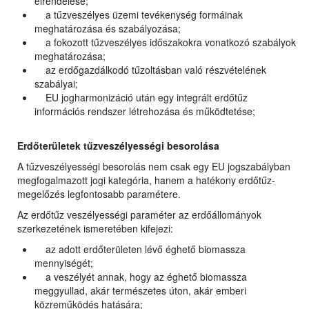
elrendelése;
a tűzveszélyes üzemi tevékenység formáinak
meghatározása és szabályozása;
a fokozott tűzveszélyes időszakokra vonatkozó szabályok
meghatározása;
az erdőgazdálkodó tűzoltásban való részvételének
szabályai;
EU jogharmonizáció után egy integrált erdőtűz
információs rendszer létrehozása és működtetése;
Erdőterületek tűzveszélyességi besorolása
A tűzveszélyességi besorolás nem csak egy EU jogszabályban
megfogalmazott jogi kategória, hanem a hatékony erdőtűz-
megelőzés legfontosabb paramétere.
Az erdőtűz veszélyességi paraméter az erdőállományok
szerkezetének ismeretében kifejezi:
az adott erdőterületen lévő éghető biomassza
mennyiségét;
a veszélyét annak, hogy az éghető biomassza
meggyullad, akár természetes úton, akár emberi
közreműködés hatására;