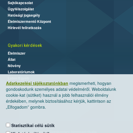
Sajtókapcsolat
Ügyfélszolgálat
Hatósági jogsegély
Élelmiszermentő Központ
Hírlevél feliratkozás
Gyakori kérdések
Élelmiszer
Állat
Növény
Laboratóriumok
Labor/Egyéb
Adatkezelési tájékoztatónkban
megismerheti, hogyan
gondoskodunk személyes adatai védelméről. Weboldalunk
cookie-kat (sütiket) használ a jobb felhasználói élmény
érdekében, melynek biztosításához kérjük, kattintson az
„Elfogadom” gombra.
Statisztikai célú sütik
Nemzeti Élelmiszerlánc-biztonsági Hivatal