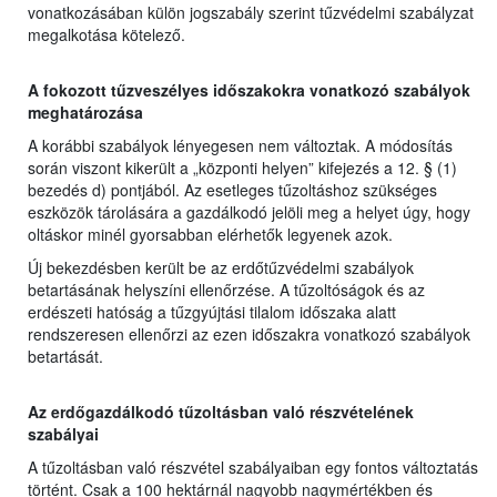
vonatkozásában külön jogszabály szerint tűzvédelmi szabályzat
megalkotása kötelező.
A fokozott tűzveszélyes időszakokra vonatkozó szabályok
meghatározása
A korábbi szabályok lényegesen nem változtak. A módosítás
során viszont kikerült a „központi helyen” kifejezés a 12. § (1)
bezedés d) pontjából. Az esetleges tűzoltáshoz szükséges
eszközök tárolására a gazdálkodó jelöli meg a helyet úgy, hogy
oltáskor minél gyorsabban elérhetők legyenek azok.
Új bekezdésben került be az erdőtűzvédelmi szabályok
betartásának helyszíni ellenőrzése. A tűzoltóságok és az
erdészeti hatóság a tűzgyújtási tilalom időszaka alatt
rendszeresen ellenőrzi az ezen időszakra vonatkozó szabályok
betartását.
Az erdőgazdálkodó tűzoltásban való részvételének
szabályai
A tűzoltásban való részvétel szabályaiban egy fontos változtatás
történt. Csak a 100 hektárnál nagyobb nagymértékben és