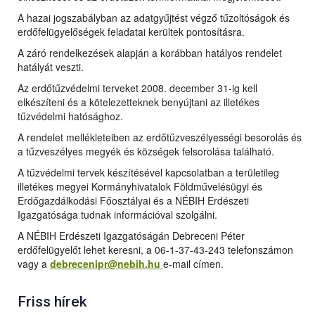
A hazai jogszabályban az adatgyűjtést végző tűzoltóságok és
erdőfelügyelőségek feladatai kerültek pontosításra.
A záró rendelkezések alapján a korábban hatályos rendelet
hatályát veszti.
Az erdőtűzvédelmi terveket 2008. december 31-ig kell
elkészíteni és a kötelezetteknek benyújtani az illetékes
tűzvédelmi hatósághoz.
A rendelet mellékleteiben az erdőtűzveszélyességi besorolás és
a tűzveszélyes megyék és községek felsorolása található.
A tűzvédelmi tervek készítésével kapcsolatban a területileg
illetékes megyei Kormányhivatalok Földművelésügyi és
Erdőgazdálkodási Főosztályai és a NÉBIH Erdészeti
Igazgatósága tudnak információval szolgálni.
A NÉBIH Erdészeti Igazgatóságán Debreceni Péter
erdőfelügyelőt lehet keresni, a 06-1-37-43-243 telefonszámon
vagy a
debrecenipr@nebih.hu
e-mail címe
n.
Friss hírek