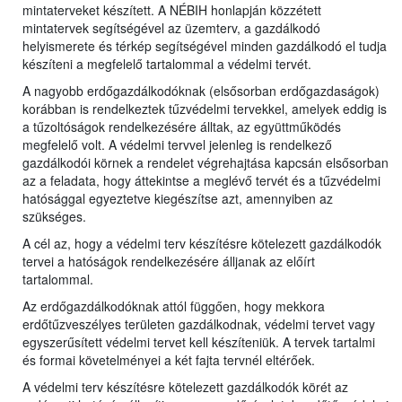
mintaterveket készített. A NÉBIH honlapján közzétett
mintatervek segítségével az üzemterv, a gazdálkodó
helyismerete és térkép segítségével minden gazdálkodó el tudja
készíteni a megfelelő tartalommal a védelmi tervét.
A nagyobb erdőgazdálkodóknak (elsősorban erdőgazdaságok)
korábban is rendelkeztek tűzvédelmi tervekkel, amelyek eddig is
a tűzoltóságok rendelkezésére álltak, az együttműködés
megfelelő volt. A védelmi tervvel jelenleg is rendelkező
gazdálkodói körnek a rendelet végrehajtása kapcsán elsősorban
az a feladata, hogy áttekintse a meglévő tervét és a tűzvédelmi
hatósággal egyeztetve kiegészítse azt, amennyiben az
szükséges.
A cél az, hogy a védelmi terv készítésre kötelezett gazdálkodók
tervei a hatóságok rendelkezésére álljanak az előírt
tartalommal.
Az erdőgazdálkodóknak attól függően, hogy mekkora
erdőtűzveszélyes területen gazdálkodnak, védelmi tervet vagy
egyszerűsített védelmi tervet kell készíteniük. A tervek tartalmi
és formai követelményei a két fajta tervnél eltérőek.
A védelmi terv készítésre kötelezett gazdálkodók körét az