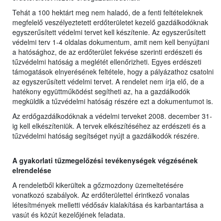
Tehát a 100 hektárt meg nem haladó, de a fenti feltételeknek
megfelelő veszélyeztetett erdőterületet kezelő gazdálkodóknak
egyszerűsített védelmi tervet kell készítenie. Az egyszerűsített
védelmi terv 1-4 oldalas dokumentum, amit nem kell benyújtani
a hatósághoz, de az erdőterület fekvése szerinti erdészeti és
tűzvédelmi hatóság a meglétét ellenőrizheti. Egyes erdészeti
támogatások elnyerésének feltétele, hogy a pályázathoz csatolni
az egyszerűsített védelmi tervet. A rendelet nem írja elő, de a
hatékony együttműködést segítheti az, ha a gazdálkodók
megküldik a tűzvédelmi hatóság részére ezt a dokumentumot is.
Az erdőgazdálkodóknak a védelmi terveket 2008. december 31-
ig kell elkészíteniük. A tervek elkészítéséhez az erdészeti és a
tűzvédelmi hatóság segítséget nyújt a gazdálkodók részére.
A gyakorlati tűzmegelőzési tevékenységek végzésének
elrendelése
A rendeletből kikerültek a gőzmozdony üzemeltetésére
vonatkozó szabályok. Az erdőterülettel érintkező vonalas
létesítmények melletti védősáv kialakítása és karbantartása a
vasút és közút kezelőjének feladata.