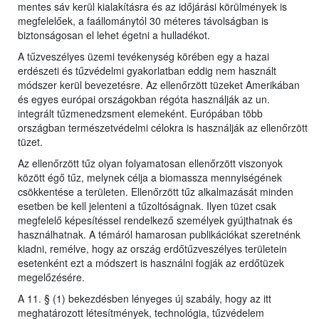
mentes sáv kerül kialakításra és az időjárási körülmények is
megfelelőek, a faállománytól 30 méteres távolságban is
biztonságosan el lehet égetni a hulladékot.
A tűzveszélyes üzemi tevékenység körében egy a hazai
erdészeti és tűzvédelmi gyakorlatban eddig nem használt
módszer kerül bevezetésre. Az ellenőrzött tüzeket Amerikában
és egyes európai országokban régóta használják az un.
integrált tűzmenedzsment elemeként. Európában több
országban természetvédelmi célokra is használják az ellenőrzött
tüzet.
Az ellenőrzött tűz olyan folyamatosan ellenőrzött viszonyok
között égő tűz, melynek célja a biomassza mennyiségének
csökkentése a területen. Ellenőrzött tűz alkalmazását minden
esetben be kell jelenteni a tűzoltóságnak. Ilyen tüzet csak
megfelelő képesítéssel rendelkező személyek gyújthatnak és
használhatnak. A témáról hamarosan publikációkat szeretnénk
kiadni, remélve, hogy az ország erdőtűzveszélyes területein
esetenként ezt a módszert is használni fogják az erdőtüzek
megelőzésére.
A 11. § (1) bekezdésben lényeges új szabály, hogy az itt
meghatározott létesítmények, technológia, tűzvédelem