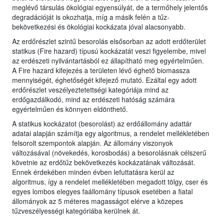
meglévő társulás ökológiai egyensúlyát, de a termőhely jelentős
degradációját is okozhatja, míg a másik felén a tűz-
bekövetkezési és ökológiai kockázata jóval alacsonyabb.
Az erdőrészlet szintű besorolás elsősorban az adott erdőterület
statikus (Fire hazard) típusú kockázatát veszi figyelembe, mivel
az erdészeti nyilvántartásból ez állapítható meg egyértelműen.
A Fire hazard kifejezés a területen lévő éghető biomassza
mennyiségét, éghetőségét kifejező mutató. Ezáltal egy adott
erdőrészlet veszélyeztetettségi kategóriája mind az
erdőgazdálkodó, mind az erdészeti hatóság számára
egyértelműen és könnyen eldönthető.
A statikus kockázatot (besorolást) az erdőállomány adattár
adatai alapján számítja egy algoritmus, a rendelet mellékletében
felsorolt szempontok alapján. Az állomány viszonyok
változásával (növekedés, korosbodás) a besorolásnak célszerű
követnie az erdőtűz bekövetkezés kockázatának változását.
Ennek érdekében minden évben lefuttatásra kerül az
algoritmus, így a rendelet mellékletében megadott tölgy, cser és
egyes lombos elegyes faállomány típusok esetében a fiatal
állományok az 5 méteres magasságot elérve a közepes
tűzveszélyességi kategóriába kerülnek át.