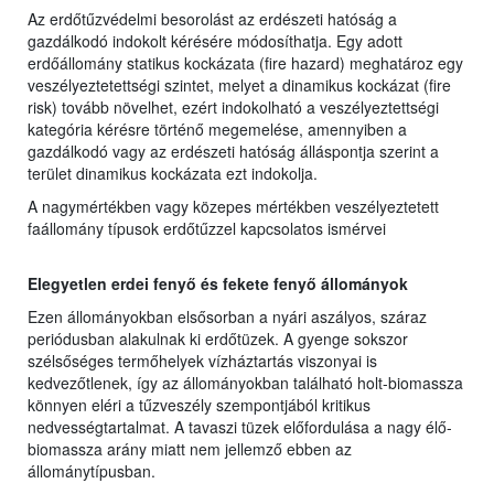
Az erdőtűzvédelmi besorolást az erdészeti hatóság a
gazdálkodó indokolt kérésére módosíthatja. Egy adott
erdőállomány statikus kockázata (fire hazard) meghatároz egy
veszélyeztetettségi szintet, melyet a dinamikus kockázat (fire
risk) tovább növelhet, ezért indokolható a veszélyeztettségi
kategória kérésre történő megemelése, amennyiben a
gazdálkodó vagy az erdészeti hatóság álláspontja szerint a
terület dinamikus kockázata ezt indokolja.
A nagymértékben vagy közepes mértékben veszélyeztetett
faállomány típusok erdőtűzzel kapcsolatos ismérvei
Elegyetlen erdei fenyő és fekete fenyő állományok
Ezen állományokban elsősorban a nyári aszályos, száraz
periódusban alakulnak ki erdőtüzek. A gyenge sokszor
szélsőséges termőhelyek vízháztartás viszonyai is
kedvezőtlenek, így az állományokban található holt-biomassza
könnyen eléri a tűzveszély szempontjából kritikus
nedvességtartalmat. A tavaszi tüzek előfordulása a nagy élő-
biomassza arány miatt nem jellemző ebben az
állománytípusban.