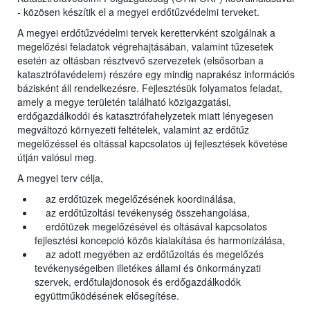
- közösen készítik el a megyei erdőtűzvédelmi terveket.
A megyei erdőtűzvédelmi tervek kerettervként szolgálnak a
megelőzési feladatok végrehajtásában, valamint tűzesetek
esetén az oltásban résztvevő szervezetek (elsősorban a
katasztrófavédelem) részére egy mindig naprakész információs
bázisként áll rendelkezésre. Fejlesztésük folyamatos feladat,
amely a megye területén található közigazgatási,
erdőgazdálkodói és katasztrófahelyzetek miatt lényegesen
megváltozó környezeti feltételek, valamint az erdőtűz
megelőzéssel és oltással kapcsolatos új fejlesztések követése
útján valósul meg.
A megyei terv célja,
az erdőtüzek megelőzésének koordinálása,
az erdőtűzoltási tevékenység összehangolása,
erdőtüzek megelőzésével és oltásával kapcsolatos
fejlesztési koncepció közös kialakítása és harmonizálása,
az adott megyében az erdőtűzoltás és megelőzés
tevékenységeiben illetékes állami és önkormányzati
szervek, erdőtulajdonosok és erdőgazdálkodók
együttműködésének elősegítése.