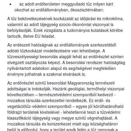
az adott erdőterületen meggyulladó tűz milyen kárt
okozhat az erdőállományban, ökoszisztémában;
A tűz bekövetkezésének kockázatát az időjárási és mikroklíma,
valamint az adott tájegység szocio-ökonómiai viszonyai is
befolyásolják. Ezek vizsgálata a tudományos kutatások körébe
tartozik, illetve EU feladat.
Az erdészeti hatóságnak az erdőállományok szerkezetéből
adódó tűzkockázat modellezésére van lehetősége. A
tűzveszélyességi besorolás alapját tehát az erdőrészlet szinten
elvégzett osztályozás képezi. A besorolási rendszer hatóságilag
nyilvántartott adatokon alapul és segítségével megfelelően
érvényre juthatnak a szakmai elvárások is.
Az erdőrészlet szintű besorolást Magyarország természeti
adottságai is indokolják. Hazánk geológiai, termőhelyi viszonyai
következtében – természetvédelmi szempontból kedvező -
mozaikos társulás-szerkezettel rendelkezik. Ez erdő- és
vegetációtűz-védelmi szempontból – egyes jól körülhatárolható
földrajzi területek kivételével - lehetetlenné teszi a tűzvédelmi
klasszifikáció tájegység vagy megye szintű végrehajtását. A
mozaikos társulás és korszerkezet miatt egy községhatáron
belül is előfordul, hogy a terület egyik felén a tűz nemcsak a