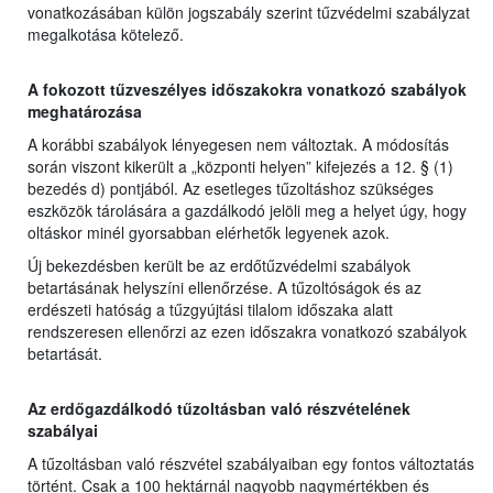
vonatkozásában külön jogszabály szerint tűzvédelmi szabályzat
megalkotása kötelező.
A fokozott tűzveszélyes időszakokra vonatkozó szabályok
meghatározása
A korábbi szabályok lényegesen nem változtak. A módosítás
során viszont kikerült a „központi helyen” kifejezés a 12. § (1)
bezedés d) pontjából. Az esetleges tűzoltáshoz szükséges
eszközök tárolására a gazdálkodó jelöli meg a helyet úgy, hogy
oltáskor minél gyorsabban elérhetők legyenek azok.
Új bekezdésben került be az erdőtűzvédelmi szabályok
betartásának helyszíni ellenőrzése. A tűzoltóságok és az
erdészeti hatóság a tűzgyújtási tilalom időszaka alatt
rendszeresen ellenőrzi az ezen időszakra vonatkozó szabályok
betartását.
Az erdőgazdálkodó tűzoltásban való részvételének
szabályai
A tűzoltásban való részvétel szabályaiban egy fontos változtatás
történt. Csak a 100 hektárnál nagyobb nagymértékben és