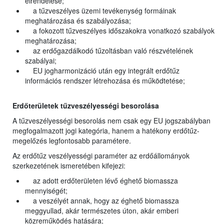
elrendelése;
a tűzveszélyes üzemi tevékenység formáinak
meghatározása és szabályozása;
a fokozott tűzveszélyes időszakokra vonatkozó szabályok
meghatározása;
az erdőgazdálkodó tűzoltásban való részvételének
szabályai;
EU jogharmonizáció után egy integrált erdőtűz
információs rendszer létrehozása és működtetése;
Erdőterületek tűzveszélyességi besorolása
A tűzveszélyességi besorolás nem csak egy EU jogszabályban
megfogalmazott jogi kategória, hanem a hatékony erdőtűz-
megelőzés legfontosabb paramétere.
Az erdőtűz veszélyességi paraméter az erdőállományok
szerkezetének ismeretében kifejezi:
az adott erdőterületen lévő éghető biomassza
mennyiségét;
a veszélyét annak, hogy az éghető biomassza
meggyullad, akár természetes úton, akár emberi
közreműködés hatására;