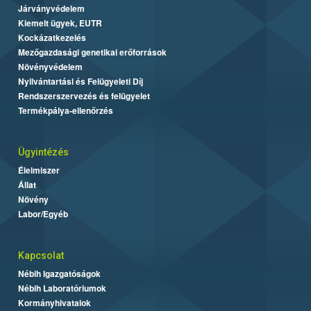
Járványvédelem
Kiemelt ügyek, EUTR
Kockázatkezelés
Mezőgazdasági genetikai erőforrások
Növényvédelem
Nyilvántartási és Felügyeleti Díj
Rendszerszervezés és felügyelet
Termékpálya-ellenőrzés
Ügyintézés
Élelmiszer
Állat
Növény
Labor/Egyéb
Kapcsolat
Nébih Igazgatóságok
Nébih Laboratóriumok
Kormányhivatalok