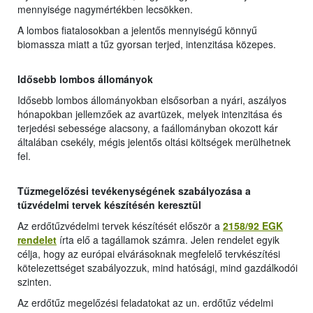
mennyisége nagymértékben lecsökken.
A lombos fiatalosokban a jelentős mennyiségű könnyű
biomassza miatt a tűz gyorsan terjed, intenzitása közepes.
Idősebb lombos állományok
Idősebb lombos állományokban elsősorban a nyári, aszályos
hónapokban jellemzőek az avartüzek, melyek intenzitása és
terjedési sebessége alacsony, a faállományban okozott kár
általában csekély, mégis jelentős oltási költségek merülhetnek
fel.
Tűzmegelőzési tevékenységének szabályozása a
tűzvédelmi tervek készítésén keresztül
Az erdőtűzvédelmi tervek készítését először a
2158/92 EGK
rendelet
írta elő a tagállamok számra. Jelen rendelet egyik
célja, hogy az európai elvárásoknak megfelelő tervkészítési
kötelezettséget szabályozzuk, mind hatósági, mind gazdálkodói
szinten.
Az erdőtűz megelőzési feladatokat az un. erdőtűz védelmi