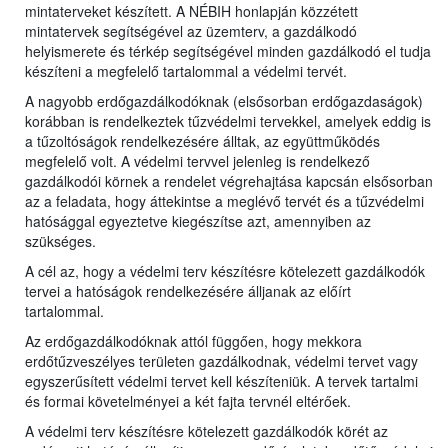
mintaterveket készített. A NÉBIH honlapján közzétett
mintatervek segítségével az üzemterv, a gazdálkodó
helyismerete és térkép segítségével minden gazdálkodó el tudja
készíteni a megfelelő tartalommal a védelmi tervét.
A nagyobb erdőgazdálkodóknak (elsősorban erdőgazdaságok)
korábban is rendelkeztek tűzvédelmi tervekkel, amelyek eddig is
a tűzoltóságok rendelkezésére álltak, az együttműködés
megfelelő volt. A védelmi tervvel jelenleg is rendelkező
gazdálkodói körnek a rendelet végrehajtása kapcsán elsősorban
az a feladata, hogy áttekintse a meglévő tervét és a tűzvédelmi
hatósággal egyeztetve kiegészítse azt, amennyiben az
szükséges.
A cél az, hogy a védelmi terv készítésre kötelezett gazdálkodók
tervei a hatóságok rendelkezésére álljanak az előírt
tartalommal.
Az erdőgazdálkodóknak attól függően, hogy mekkora
erdőtűzveszélyes területen gazdálkodnak, védelmi tervet vagy
egyszerűsített védelmi tervet kell készíteniük. A tervek tartalmi
és formai követelményei a két fajta tervnél eltérőek.
A védelmi terv készítésre kötelezett gazdálkodók körét az