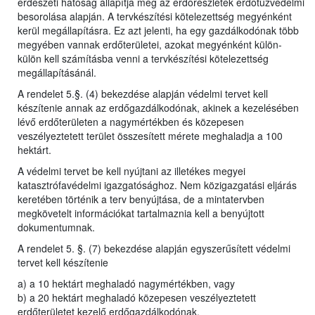
erdészeti hatóság állapítja meg az erdőrészletek erdőtűzvédelmi
besorolása alapján. A tervkészítési kötelezettség megyénként
kerül megállapításra. Ez azt jelenti, ha egy gazdálkodónak több
megyében vannak erdőterületei, azokat megyénként külön-
külön kell számításba venni a tervkészítési kötelezettség
megállapításánál.
A rendelet 5.§. (4) bekezdése alapján védelmi tervet kell
készítenie annak az erdőgazdálkodónak, akinek a kezelésében
lévő erdőterületen a nagymértékben és közepesen
veszélyeztetett terület összesített mérete meghaladja a 100
hektárt.
A védelmi tervet be kell nyújtani az illetékes megyei
katasztrófavédelmi igazgatósághoz. Nem közigazgatási eljárás
keretében történik a terv benyújtása, de a mintatervben
megkövetelt információkat tartalmaznia kell a benyújtott
dokumentumnak.
A rendelet 5. §. (7) bekezdése alapján egyszerűsített védelmi
tervet kell készítenie
a) a 10 hektárt meghaladó nagymértékben, vagy
b) a 20 hektárt meghaladó közepesen veszélyeztetett
erdőterületet kezelő erdőgazdálkodónak.