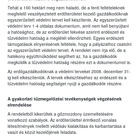
Tehát a 100 hektárt meg nem haladó, de a fenti feltételeknek
megfelelő veszélyeztetett erdőterületet kezelő gazdálkodóknak
egyszerűsített védelmi tervet kell készítenie. Az egyszerűsített
védelmi terv 1-4 oldalas dokumentum, amit nem kell benyújtani
a hatósághoz, de az erdőterület fekvése szerinti erdészeti és
tűzvédelmi hatóság a meglétét ellenőrizheti. Egyes erdészeti
támogatások elnyerésének feltétele, hogy a pályázathoz csatolni
az egyszerűsített védelmi tervet. A rendelet nem írja elő, de a
hatékony együttműködést segítheti az, ha a gazdálkodók
megküldik a tűzvédelmi hatóság részére ezt a dokumentumot is.
Az erdőgazdálkodóknak a védelmi terveket 2008. december 31-
ig kell elkészíteniük. A tervek elkészítéséhez az erdészeti és a
tűzvédelmi hatóság segítséget nyújt a gazdálkodók részére.
A gyakorlati tűzmegelőzési tevékenységek végzésének
elrendelése
A rendeletből kikerültek a gőzmozdony üzemeltetésére
vonatkozó szabályok. Az erdőterülettel érintkező vonalas
létesítmények melletti védősáv kialakítása és karbantartása a
vasút és közút kezelőjének feladata.