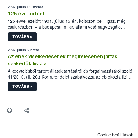
2026. július 15, szerda
125 éve történt
125 évvel ezelőtt 1901. július 15-én, költözött be – igaz, még
csak részben – a budapesti m. kir. állami vetőmagvizsgáló
állomás a Kis Rókus utca 15. szám alatti, Czigler Győző által
TOVÁBB >
tervezett új épületébe.
2026. július 6, hétfő
Az ebek viselkedésének megítélésében jártas
szakértők listája
A kedvtelésből tartott állatok tartásáról és forgalmazásáról szóló
41/2010. (II. 26.) Korm.rendelet szabályozza az eb okozta fizikai
sérülés, illetve ennek veszélye keletkezésekor felmerülő
TOVÁBB >
hatósági feladatokat, valamint a veszélyes eb tartását és annak
engedélyezését. Ezen eljárások során szükség esetén be kell
vonni az ebek viselkedésének megítélésében jártas szakértőt.
Cookie beállítások