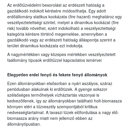
Az erdőtűzvédelmi besorolást az erdészeti hatóság a
gazdálkodó indokolt kérésére módosíthatja. Egy adott
erdőállomány statikus kockázata (fire hazard) meghatároz egy
veszélyeztetettségi szintet, melyet a dinamikus kockázat (fire
risk) tovább növelhet, ezért indokolható a veszélyeztettségi
kategória kérésre történő megemelése, amennyiben a
gazdálkodó vagy az erdészeti hatóság álláspontja szerint a
terület dinamikus kockázata ezt indokolja.
A nagymértékben vagy közepes mértékben veszélyeztetett
faállomány típusok erdőtűzzel kapcsolatos ismérvei
Elegyetlen erdei fenyő és fekete fenyő állományok
Ezen állományokban elsősorban a nyári aszályos, száraz
periódusban alakulnak ki erdőtüzek. A gyenge sokszor
szélsőséges termőhelyek vízháztartás viszonyai is
kedvezőtlenek, így az állományokban található holt-biomassza
könnyen eléri a tűzveszély szempontjából kritikus
nedvességtartalmat. A tavaszi tüzek előfordulása a nagy élő-
biomassza arány miatt nem jellemző ebben az
állománytípusban.