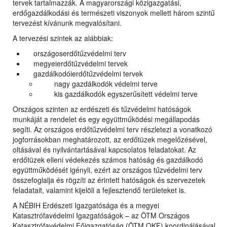
tervek tartalmazzák. A magyarországi közigazgatási,
erdőgazdálkodási és természeti viszonyok mellett három szintű
tervezést kívánunk megvalósítani.
A tervezési szintek az alábbiak:
országoserdőtűzvédelmi terv
megyeierdőtűzvédelmi tervek
gazdálkodóierdőtűzvédelmi tervek
nagy gazdálkodók védelmi terve
kis gazdálkodók egyszerűsített védelmi terve
Országos szinten az erdészeti és tűzvédelmi hatóságok
munkáját a rendelet és egy együttműködési megállapodás
segíti. Az országos erdőtűzvédelmi terv részletezi a vonatkozó
jogforrásokban meghatározott, az erdőtüzek megelőzésével,
oltásával és nyilvántartásával kapcsolatos feladatokat. Az
erdőtüzek elleni védekezés számos hatóság és gazdálkodó
együttműködését igényli, ezért az országos tűzvédelmi terv
összefoglalja és rögzíti az érintett hatóságok és szervezetek
feladatait, valamint kijelöli a fejlesztendő területeket is.
A NÉBIH Erdészeti Igazgatósága és a megyei
Katasztrófavédelmi Igazgatóságok – az ÖTM Országos
Katasztrófavédelmi Főigazgatóság (ÖTM OKF) koordinálásával