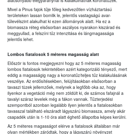
alacsonyabb elegyaránynál is kialakulhatnak koronatüzek.
Mivel a Pinus fajok tűje főleg kedvezőtlen vízháztartású
területeken lassan bomlik le, jelentős vastagságú avar-
tűlevélszint alakulhat ki ezen állományok alatt. Ha ez a
biomassza réteg elsősorban aszályos nyarakon kiszárad és
meggyullad, a felszíni tűz intenzitása és lángmagassága
jelentős lehet.
Lombos fiatalosok 5 méteres magasság alatt
Először is fontos megjegyezni hogy az 5 méteres magasság
lombos fiatalosok tekintetében azért kategorizáló tényező, mert
eddig a magasságig nagy a koronatűz/teljes tűz kialakulásának
veszélye. Az erdősítésekben, felújításokban elsősorban a
tavaszi tüzek jellemzőek, melynek a legfőbb oka az, hogy
ilyenkor a vegetáció még nem zöldült ki, de számos fafajnál a
tavalyi száraz levelek még a fákon vannak. Tűzterjedési
szempontból azonban legalább ilyen jelentős a fiatalosokban
tavasszal található elszáradt lágyszárú biomassza, amely akár
csapadék után is 1-10 óra alatt éghető állapotba képes kerülni.
Az 5 méteres magasságot elérve a fiatalosok általában már
olyan mértékben záródtak, hogy a lágyszárú növényzet