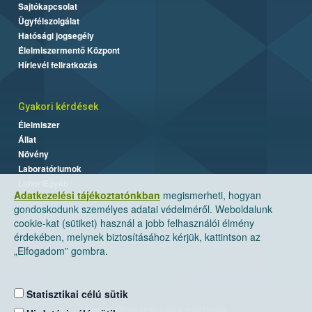
Sajtókapcsolat
Ügyfélszolgálat
Hatósági jogsegély
Élelmiszermentő Központ
Hírlevél feliratkozás
Gyakori kérdések
Élelmiszer
Állat
Növény
Laboratóriumok
Labor/Egyéb
Adatkezelési tájékoztatónkban
megismerheti, hogyan
gondoskodunk személyes adatai védelméről. Weboldalunk
cookie-kat (sütiket) használ a jobb felhasználói élmény
érdekében, melynek biztosításához kérjük, kattintson az
„Elfogadom” gombra.
Statisztikai célú sütik
Nemzeti Élelmiszerlánc-biztonsági Hivatal