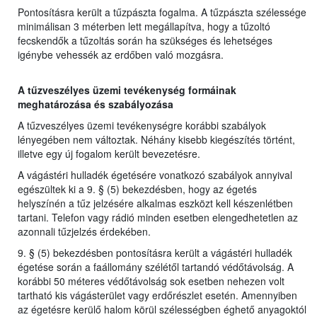
Pontosításra került a tűzpászta fogalma. A tűzpászta szélessége
minimálisan 3 méterben lett megállapítva, hogy a tűzoltó
fecskendők a tűzoltás során ha szükséges és lehetséges
igénybe vehessék az erdőben való mozgásra.
A tűzveszélyes üzemi tevékenység formáinak
meghatározása és szabályozása
A tűzveszélyes üzemi tevékenységre korábbi szabályok
lényegében nem változtak. Néhány kisebb kiegészítés történt,
illetve egy új fogalom került bevezetésre.
A vágástéri hulladék égetésére vonatkozó szabályok annyival
egészültek ki a 9. § (5) bekezdésben, hogy az égetés
helyszínén a tűz jelzésére alkalmas eszközt kell készenlétben
tartani. Telefon vagy rádió minden esetben elengedhetetlen az
azonnali tűzjelzés érdekében.
9. § (5) bekezdésben pontosításra került a vágástéri hulladék
égetése során a faállomány szélétől tartandó védőtávolság. A
korábbi 50 méteres védőtávolság sok esetben nehezen volt
tartható kis vágásterület vagy erdőrészlet esetén. Amennyiben
az égetésre kerülő halom körül szélességben éghető anyagoktól