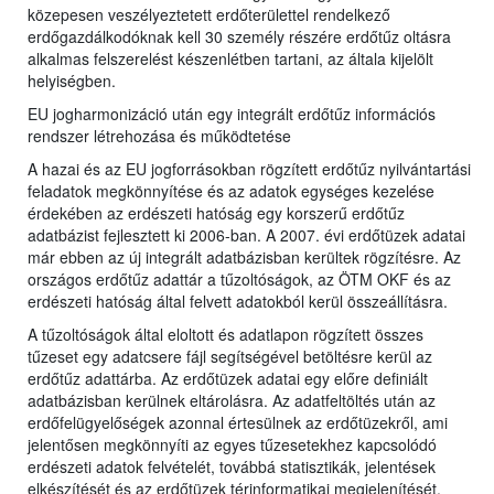
közepesen veszélyeztetett erdőterülettel rendelkező
erdőgazdálkodóknak kell 30 személy részére erdőtűz oltásra
alkalmas felszerelést készenlétben tartani, az általa kijelölt
helyiségben.
EU jogharmonizáció után egy integrált erdőtűz információs
rendszer létrehozása és működtetése
A hazai és az EU jogforrásokban rögzített erdőtűz nyilvántartási
feladatok megkönnyítése és az adatok egységes kezelése
érdekében az erdészeti hatóság egy korszerű erdőtűz
adatbázist fejlesztett ki 2006-ban. A 2007. évi erdőtüzek adatai
már ebben az új integrált adatbázisban kerültek rögzítésre. Az
országos erdőtűz adattár a tűzoltóságok, az ÖTM OKF és az
erdészeti hatóság által felvett adatokból kerül összeállításra.
A tűzoltóságok által eloltott és adatlapon rögzített összes
tűzeset egy adatcsere fájl segítségével betöltésre kerül az
erdőtűz adattárba. Az erdőtüzek adatai egy előre definiált
adatbázisban kerülnek eltárolásra. Az adatfeltöltés után az
erdőfelügyelőségek azonnal értesülnek az erdőtüzekről, ami
jelentősen megkönnyíti az egyes tűzesetekhez kapcsolódó
erdészeti adatok felvételét, továbbá statisztikák, jelentések
elkészítését és az erdőtüzek térinformatikai megjelenítését.