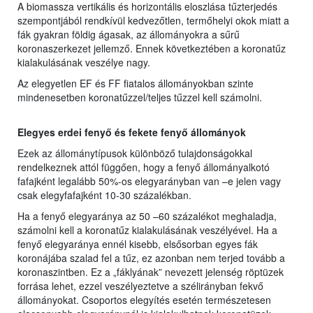
A biomassza vertikális és horizontális eloszlása tűzterjedés
szempontjából rendkívül kedvezőtlen, termőhelyi okok miatt a
fák gyakran földig ágasak, az állományokra a sűrű
koronaszerkezet jellemző. Ennek következtében a koronatűz
kialakulásának veszélye nagy.
Az elegyetlen EF és FF fiatalos állományokban szinte
mindenesetben koronatűzzel/teljes tűzzel kell számolni.
Elegyes erdei fenyő és fekete fenyő állományok
Ezek az állománytípusok különböző tulajdonságokkal
rendelkeznek attól függően, hogy a fenyő állományalkotó
fafajként legalább 50%-os elegyarányban van –e jelen vagy
csak elegyfafajként 10-30 százalékban.
Ha a fenyő elegyaránya az 50 –60 százalékot meghaladja,
számolni kell a koronatűz kialakulásának veszélyével. Ha a
fenyő elegyaránya ennél kisebb, elsősorban egyes fák
koronájába szalad fel a tűz, ez azonban nem terjed tovább a
koronaszintben. Ez a „fáklyának” nevezett jelenség röptüzek
forrása lehet, ezzel veszélyeztetve a szélirányban fekvő
állományokat. Csoportos elegyítés esetén természetesen