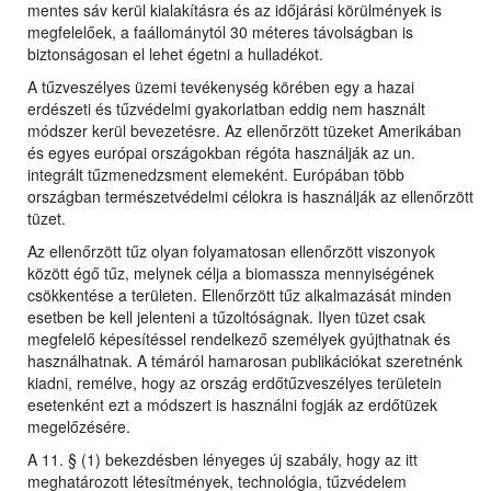
mentes sáv kerül kialakításra és az időjárási körülmények is
megfelelőek, a faállománytól 30 méteres távolságban is
biztonságosan el lehet égetni a hulladékot.
A tűzveszélyes üzemi tevékenység körében egy a hazai
erdészeti és tűzvédelmi gyakorlatban eddig nem használt
módszer kerül bevezetésre. Az ellenőrzött tüzeket Amerikában
és egyes európai országokban régóta használják az un.
integrált tűzmenedzsment elemeként. Európában több
országban természetvédelmi célokra is használják az ellenőrzött
tüzet.
Az ellenőrzött tűz olyan folyamatosan ellenőrzött viszonyok
között égő tűz, melynek célja a biomassza mennyiségének
csökkentése a területen. Ellenőrzött tűz alkalmazását minden
esetben be kell jelenteni a tűzoltóságnak. Ilyen tüzet csak
megfelelő képesítéssel rendelkező személyek gyújthatnak és
használhatnak. A témáról hamarosan publikációkat szeretnénk
kiadni, remélve, hogy az ország erdőtűzveszélyes területein
esetenként ezt a módszert is használni fogják az erdőtüzek
megelőzésére.
A 11. § (1) bekezdésben lényeges új szabály, hogy az itt
meghatározott létesítmények, technológia, tűzvédelem