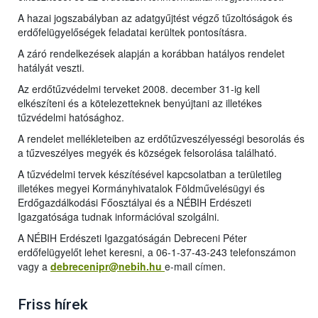
A hazai jogszabályban az adatgyűjtést végző tűzoltóságok és
erdőfelügyelőségek feladatai kerültek pontosításra.
A záró rendelkezések alapján a korábban hatályos rendelet
hatályát veszti.
Az erdőtűzvédelmi terveket 2008. december 31-ig kell
elkészíteni és a kötelezetteknek benyújtani az illetékes
tűzvédelmi hatósághoz.
A rendelet mellékleteiben az erdőtűzveszélyességi besorolás és
a tűzveszélyes megyék és községek felsorolása található.
A tűzvédelmi tervek készítésével kapcsolatban a területileg
illetékes megyei Kormányhivatalok Földművelésügyi és
Erdőgazdálkodási Főosztályai és a NÉBIH Erdészeti
Igazgatósága tudnak információval szolgálni.
A NÉBIH Erdészeti Igazgatóságán Debreceni Péter
erdőfelügyelőt lehet keresni, a 06-1-37-43-243 telefonszámon
vagy a
debrecenipr@nebih.hu
e-mail címe
n.
Friss hírek