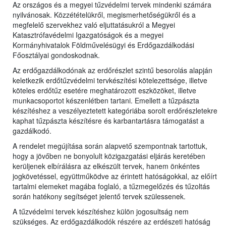
Az országos és a megyei tűzvédelmi tervek mindenki számára
nyilvánosak. Közzétételükről, megismerhetőségükről és a
megfelelő szervekhez való eljuttatásukról a Megyei
Katasztrófavédelmi Igazgatóságok és a
megyei
Kormányhivatalok Földművelésügyi és Erdőgazdálkodási
Főosztályai gondoskodnak.
Az erdőgazdálkodónak az erdőrészlet szintű besorolás alapján
keletkezik erdőtűzvédelmi tervkészítési kötelezettsége, illetve
köteles erdőtűz esetére meghatározott eszközöket, illetve
munkacsoportot készenlétben tartani. Emellett a tűzpászta
készítéshez a veszélyeztetett kategóriába sorolt erdőrészletekre
kaphat tűzpászta készítésre és karbantartásra támogatást a
gazdálkodó.
A rendelet megújítása során alapvető szempontnak tartottuk,
hogy a jövőben ne bonyolult közigazgatási eljárás keretében
kerüljenek elbírálásra az elkészült tervek, hanem önkéntes
jogkövetéssel, együttműködve az érintett hatóságokkal, az előírt
tartalmi elemeket magába foglaló, a tűzmegelőzés és tűzoltás
során hatékony segítséget jelentő tervek szülessenek.
A tűzvédelmi tervek készítéshez külön jogosultság nem
szükséges. Az erdőgazdálkodók részére az erdészeti hatóság