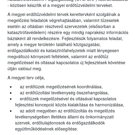
- közösen készítik el a megyei erdőtűzvédelmi terveket.
A megyei erdőtűzvédelmi tervek kerettervként szolgálnak a
megelőzési feladatok végrehajtásában, valamint tűzesetek
esetén az oltásban résztvevő szervezetek (elsősorban a
katasztrófavédelem) részére egy mindig naprakész információs
bázisként áll rendelkezésre. Fejlesztésük folyamatos feladat,
amely a megye területén található közigazgatási,
erdőgazdálkodói és katasztrófahelyzetek miatt lényegesen
megváltozó környezeti feltételek, valamint az erdőtűz
megelőzéssel és oltással kapcsolatos új fejlesztések követése
útján valósul meg.
A megyei terv célja,
az erdőtüzek megelőzésének koordinálása,
az erdőtűzoltási tevékenység összehangolása,
erdőtüzek megelőzésével és oltásával kapcsolatos
fejlesztési koncepció közös kialakítása és harmonizálása,
az adott megyében az erdőtűzoltás és megelőzés
tevékenységeiben illetékes állami és önkormányzati
szervek, erdőtulajdonosok és erdőgazdálkodók
együttműködésének elősegítése.