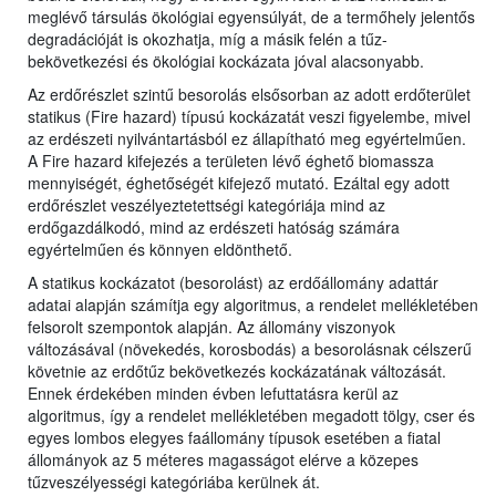
meglévő társulás ökológiai egyensúlyát, de a termőhely jelentős
degradációját is okozhatja, míg a másik felén a tűz-
bekövetkezési és ökológiai kockázata jóval alacsonyabb.
Az erdőrészlet szintű besorolás elsősorban az adott erdőterület
statikus (Fire hazard) típusú kockázatát veszi figyelembe, mivel
az erdészeti nyilvántartásból ez állapítható meg egyértelműen.
A Fire hazard kifejezés a területen lévő éghető biomassza
mennyiségét, éghetőségét kifejező mutató. Ezáltal egy adott
erdőrészlet veszélyeztetettségi kategóriája mind az
erdőgazdálkodó, mind az erdészeti hatóság számára
egyértelműen és könnyen eldönthető.
A statikus kockázatot (besorolást) az erdőállomány adattár
adatai alapján számítja egy algoritmus, a rendelet mellékletében
felsorolt szempontok alapján. Az állomány viszonyok
változásával (növekedés, korosbodás) a besorolásnak célszerű
követnie az erdőtűz bekövetkezés kockázatának változását.
Ennek érdekében minden évben lefuttatásra kerül az
algoritmus, így a rendelet mellékletében megadott tölgy, cser és
egyes lombos elegyes faállomány típusok esetében a fiatal
állományok az 5 méteres magasságot elérve a közepes
tűzveszélyességi kategóriába kerülnek át.