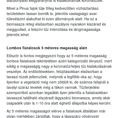
alacsonyabb elegyaránynál is kialakulhatnak koronatüzek.
Mivel a Pinus fajok tűje főleg kedvezőtlen vízháztartású
területeken lassan bomlik le, jelentős vastagságú avar-
tűlevélszint alakulhat ki ezen állományok alatt. Ha ez a
biomassza réteg elsősorban aszályos nyarakon kiszárad és
meggyullad, a felszíni tűz intenzitása és lángmagassága
jelentős lehet.
Lombos fiatalosok 5 méteres magasság alatt
Először is fontos megjegyezni hogy az 5 méteres magasság
lombos fiatalosok tekintetében azért kategorizáló tényező, mert
eddig a magasságig nagy a koronatűz/teljes tűz kialakulásának
veszélye. Az erdősítésekben, felújításokban elsősorban a
tavaszi tüzek jellemzőek, melynek a legfőbb oka az, hogy
ilyenkor a vegetáció még nem zöldült ki, de számos fafajnál a
tavalyi száraz levelek még a fákon vannak. Tűzterjedési
szempontból azonban legalább ilyen jelentős a fiatalosokban
tavasszal található elszáradt lágyszárú biomassza, amely akár
csapadék után is 1-10 óra alatt éghető állapotba képes kerülni.
Az 5 méteres magasságot elérve a fiatalosok általában már
olyan mértékben záródtak, hogy a lágyszárú növényzet