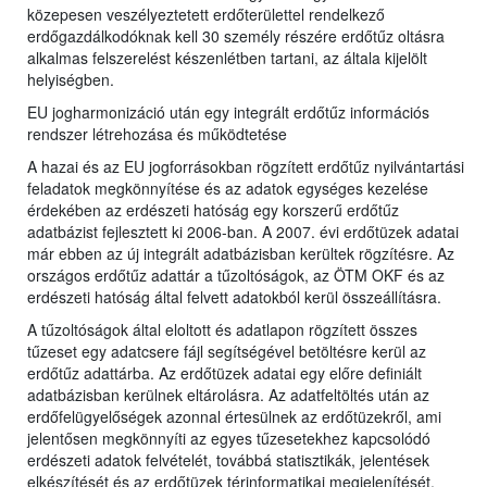
közepesen veszélyeztetett erdőterülettel rendelkező
erdőgazdálkodóknak kell 30 személy részére erdőtűz oltásra
alkalmas felszerelést készenlétben tartani, az általa kijelölt
helyiségben.
EU jogharmonizáció után egy integrált erdőtűz információs
rendszer létrehozása és működtetése
A hazai és az EU jogforrásokban rögzített erdőtűz nyilvántartási
feladatok megkönnyítése és az adatok egységes kezelése
érdekében az erdészeti hatóság egy korszerű erdőtűz
adatbázist fejlesztett ki 2006-ban. A 2007. évi erdőtüzek adatai
már ebben az új integrált adatbázisban kerültek rögzítésre. Az
országos erdőtűz adattár a tűzoltóságok, az ÖTM OKF és az
erdészeti hatóság által felvett adatokból kerül összeállításra.
A tűzoltóságok által eloltott és adatlapon rögzített összes
tűzeset egy adatcsere fájl segítségével betöltésre kerül az
erdőtűz adattárba. Az erdőtüzek adatai egy előre definiált
adatbázisban kerülnek eltárolásra. Az adatfeltöltés után az
erdőfelügyelőségek azonnal értesülnek az erdőtüzekről, ami
jelentősen megkönnyíti az egyes tűzesetekhez kapcsolódó
erdészeti adatok felvételét, továbbá statisztikák, jelentések
elkészítését és az erdőtüzek térinformatikai megjelenítését.