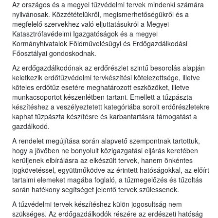
Az országos és a megyei tűzvédelmi tervek mindenki számára
nyilvánosak. Közzétételükről, megismerhetőségükről és a
megfelelő szervekhez való eljuttatásukról a Megyei
Katasztrófavédelmi Igazgatóságok és a
megyei
Kormányhivatalok Földművelésügyi és Erdőgazdálkodási
Főosztályai gondoskodnak.
Az erdőgazdálkodónak az erdőrészlet szintű besorolás alapján
keletkezik erdőtűzvédelmi tervkészítési kötelezettsége, illetve
köteles erdőtűz esetére meghatározott eszközöket, illetve
munkacsoportot készenlétben tartani. Emellett a tűzpászta
készítéshez a veszélyeztetett kategóriába sorolt erdőrészletekre
kaphat tűzpászta készítésre és karbantartásra támogatást a
gazdálkodó.
A rendelet megújítása során alapvető szempontnak tartottuk,
hogy a jövőben ne bonyolult közigazgatási eljárás keretében
kerüljenek elbírálásra az elkészült tervek, hanem önkéntes
jogkövetéssel, együttműködve az érintett hatóságokkal, az előírt
tartalmi elemeket magába foglaló, a tűzmegelőzés és tűzoltás
során hatékony segítséget jelentő tervek szülessenek.
A tűzvédelmi tervek készítéshez külön jogosultság nem
szükséges. Az erdőgazdálkodók részére az erdészeti hatóság