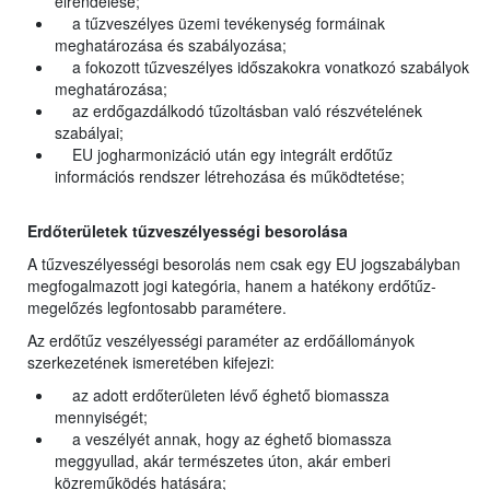
elrendelése;
a tűzveszélyes üzemi tevékenység formáinak
meghatározása és szabályozása;
a fokozott tűzveszélyes időszakokra vonatkozó szabályok
meghatározása;
az erdőgazdálkodó tűzoltásban való részvételének
szabályai;
EU jogharmonizáció után egy integrált erdőtűz
információs rendszer létrehozása és működtetése;
Erdőterületek tűzveszélyességi besorolása
A tűzveszélyességi besorolás nem csak egy EU jogszabályban
megfogalmazott jogi kategória, hanem a hatékony erdőtűz-
megelőzés legfontosabb paramétere.
Az erdőtűz veszélyességi paraméter az erdőállományok
szerkezetének ismeretében kifejezi:
az adott erdőterületen lévő éghető biomassza
mennyiségét;
a veszélyét annak, hogy az éghető biomassza
meggyullad, akár természetes úton, akár emberi
közreműködés hatására;