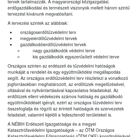
tervek tartalmazzák. A magyarországi közigazgatási,
erdőgazdálkodási és természeti viszonyok mellett három szintű
tervezést kívánunk megvalósítani.
A tervezési szintek az alábbiak:
országoserdőtűzvédelmi terv
megyeierdőtűzvédelmi tervek
gazdálkodóierdőtűzvédelmi tervek
nagy gazdálkodók védelmi terve
kis gazdálkodók egyszerűsített védelmi terve
Országos szinten az erdészeti és tűzvédelmi hatóságok
munkáját a rendelet és egy együttműködési megállapodás
segíti. Az országos erdőtűzvédelmi terv részletezi a vonatkozó
jogforrásokban meghatározott, az erdőtüzek megelőzésével,
oltásával és nyilvántartásával kapcsolatos feladatokat. Az
erdőtüzek elleni védekezés számos hatóság és gazdálkodó
együttműködését igényli, ezért az országos tűzvédelmi terv
összefoglalja és rögzíti az érintett hatóságok és szervezetek
feladatait, valamint kijelöli a fejlesztendő területeket is.
A NÉBIH Erdészeti Igazgatósága és a megyei
Katasztrófavédelmi Igazgatóságok – az ÖTM Országos
Katasztrófavédelmi Főigazgatóság (ÖTM OKF) koordinálásával