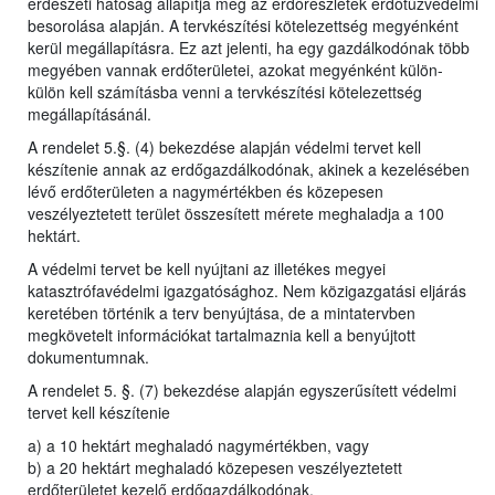
erdészeti hatóság állapítja meg az erdőrészletek erdőtűzvédelmi
besorolása alapján. A tervkészítési kötelezettség megyénként
kerül megállapításra. Ez azt jelenti, ha egy gazdálkodónak több
megyében vannak erdőterületei, azokat megyénként külön-
külön kell számításba venni a tervkészítési kötelezettség
megállapításánál.
A rendelet 5.§. (4) bekezdése alapján védelmi tervet kell
készítenie annak az erdőgazdálkodónak, akinek a kezelésében
lévő erdőterületen a nagymértékben és közepesen
veszélyeztetett terület összesített mérete meghaladja a 100
hektárt.
A védelmi tervet be kell nyújtani az illetékes megyei
katasztrófavédelmi igazgatósághoz. Nem közigazgatási eljárás
keretében történik a terv benyújtása, de a mintatervben
megkövetelt információkat tartalmaznia kell a benyújtott
dokumentumnak.
A rendelet 5. §. (7) bekezdése alapján egyszerűsített védelmi
tervet kell készítenie
a) a 10 hektárt meghaladó nagymértékben, vagy
b) a 20 hektárt meghaladó közepesen veszélyeztetett
erdőterületet kezelő erdőgazdálkodónak.