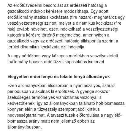
Az erdőtűzvédelmi besorolást az erdészeti hatóság a
gazdálkodó indokolt kérésére módosíthatja. Egy adott
erdőállomány statikus kockázata (fire hazard) meghatároz egy
veszélyeztetettségi szintet, melyet a dinamikus kockázat (fire
risk) tovább növelhet, ezért indokolható a veszélyeztettségi
kategória kérésre történő megemelése, amennyiben a
gazdálkodó vagy az erdészeti hatóság álláspontja szerint a
terület dinamikus kockázata ezt indokolja.
A nagymértékben vagy közepes mértékben veszélyeztetett
faállomány típusok erdőtűzzel kapcsolatos ismérvei
Elegyetlen erdei fenyő és fekete fenyő állományok
Ezen állományokban elsősorban a nyári aszályos, száraz
periódusban alakulnak ki erdőtüzek. A gyenge sokszor
szélsőséges termőhelyek vízháztartás viszonyai is
kedvezőtlenek, így az állományokban található holt-biomassza
könnyen eléri a tűzveszély szempontjából kritikus
nedvességtartalmat. A tavaszi tüzek előfordulása a nagy élő-
biomassza arány miatt nem jellemző ebben az
állománytípusban.