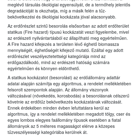
meglévő társulás ökológiai egyensúlyát, de a termőhely jelentős
degradációját is okozhatja, míg a másik felén a tűz-
bekövetkezési és ökológiai kockázata jóval alacsonyabb.
Az erdőrészlet szintű besorolás elsősorban az adott erdőterület
statikus (Fire hazard) típusú kockázatát veszi figyelembe, mivel
az erdészeti nyilvántartásból ez állapítható meg egyértelműen.
A Fire hazard kifejezés a területen lévő éghető biomassza
mennyiségét, éghetőségét kifejező mutató. Ezáltal egy adott
erdőrészlet veszélyeztetettségi kategóriája mind az
erdőgazdálkodó, mind az erdészeti hatóság számára
egyértelműen és könnyen eldönthető.
A statikus kockázatot (besorolást) az erdőállomány adattár
adatai alapján számítja egy algoritmus, a rendelet mellékletében
felsorolt szempontok alapján. Az állomány viszonyok
változásával (növekedés, korosbodás) a besorolásnak célszerű
követnie az erdőtűz bekövetkezés kockázatának változását.
Ennek érdekében minden évben lefuttatásra kerül az
algoritmus, így a rendelet mellékletében megadott tölgy, cser és
egyes lombos elegyes faállomány típusok esetében a fiatal
állományok az 5 méteres magasságot elérve a közepes
tűzveszélyességi kategóriába kerülnek át.