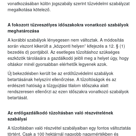
vonatkozásában külön jogszabály szerint tűzvédelmi szabályzat
megalkotása kötelező.
A fokozott tűzveszélyes időszakokra vonatkozó szabályok
meghatározása
A korábbi szabályok lényegesen nem változtak. A módosítás
során viszont kikerült a „központi helyen” kifejezés a 12. § (1)
bezedés d) pontjából. Az esetleges tűzoltáshoz szükséges
eszközök tárolására a gazdálkodó jelöli meg a helyet úgy, hogy
oltáskor minél gyorsabban elérhetők legyenek azok.
Új bekezdésben került be az erdőtűzvédelmi szabályok
betartásának helyszíni ellenőrzése. A tűzoltóságok és az
erdészeti hatóság a tűzgyújtási tilalom időszaka alatt
rendszeresen ellenőrzi az ezen időszakra vonatkozó szabályok
betartását.
Az erdőgazdálkodó tűzoltásban való részvételének
szabályai
A tűzoltásban való részvétel szabályaiban egy fontos változtatás
történt. Csak a 100 hektárnál nagyobb nagymértékben és