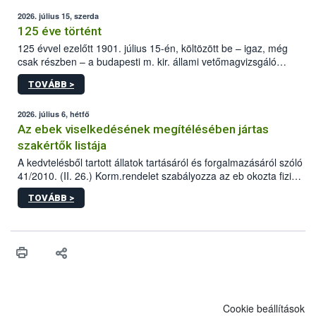
2026. július 15, szerda
125 éve történt
125 évvel ezelőtt 1901. július 15-én, költözött be – igaz, még
csak részben – a budapesti m. kir. állami vetőmagvizsgáló
állomás a Kis Rókus utca 15. szám alatti, Czigler Győző által
TOVÁBB >
tervezett új épületébe.
2026. július 6, hétfő
Az ebek viselkedésének megítélésében jártas
szakértők listája
A kedvtelésből tartott állatok tartásáról és forgalmazásáról szóló
41/2010. (II. 26.) Korm.rendelet szabályozza az eb okozta fizikai
sérülés, illetve ennek veszélye keletkezésekor felmerülő
TOVÁBB >
hatósági feladatokat, valamint a veszélyes eb tartását és annak
engedélyezését. Ezen eljárások során szükség esetén be kell
vonni az ebek viselkedésének megítélésében jártas szakértőt.
Cookie beállítások