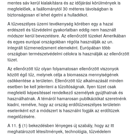
mentes sáv kerül kialakításra és az időjárási körülmények is
megfelelőek, a faállománytól 30 méteres távolságban is
biztonságosan el lehet égetni a hulladékot.
A tűzveszélyes üzemi tevékenység körében egy a hazai
erdészeti és tűzvédelmi gyakorlatban eddig nem használt
módszer kerül bevezetésre. Az ellenőrzött tüzeket Amerikában
és egyes európai országokban régóta használják az un.
integrált tűzmenedzsment elemeként. Európában több
országban természetvédelmi célokra is használják az ellenőrzött
tüzet.
Az ellenőrzött tűz olyan folyamatosan ellenőrzött viszonyok
között égő tűz, melynek célja a biomassza mennyiségének
csökkentése a területen. Ellenőrzött tűz alkalmazását minden
esetben be kell jelenteni a tűzoltóságnak. Ilyen tüzet csak
megfelelő képesítéssel rendelkező személyek gyújthatnak és
használhatnak. A témáról hamarosan publikációkat szeretnénk
kiadni, remélve, hogy az ország erdőtűzveszélyes területein
esetenként ezt a módszert is használni fogják az erdőtüzek
megelőzésére.
A 11. § (1) bekezdésben lényeges új szabály, hogy az itt
meghatározott létesítmények, technológia, tűzvédelem