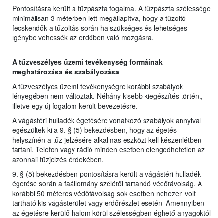
Pontosításra került a tűzpászta fogalma. A tűzpászta szélessége
minimálisan 3 méterben lett megállapítva, hogy a tűzoltó
fecskendők a tűzoltás során ha szükséges és lehetséges
igénybe vehessék az erdőben való mozgásra.
A tűzveszélyes üzemi tevékenység formáinak
meghatározása és szabályozása
A tűzveszélyes üzemi tevékenységre korábbi szabályok
lényegében nem változtak. Néhány kisebb kiegészítés történt,
illetve egy új fogalom került bevezetésre.
A vágástéri hulladék égetésére vonatkozó szabályok annyival
egészültek ki a 9. § (5) bekezdésben, hogy az égetés
helyszínén a tűz jelzésére alkalmas eszközt kell készenlétben
tartani. Telefon vagy rádió minden esetben elengedhetetlen az
azonnali tűzjelzés érdekében.
9. § (5) bekezdésben pontosításra került a vágástéri hulladék
égetése során a faállomány szélétől tartandó védőtávolság. A
korábbi 50 méteres védőtávolság sok esetben nehezen volt
tartható kis vágásterület vagy erdőrészlet esetén. Amennyiben
az égetésre kerülő halom körül szélességben éghető anyagoktól