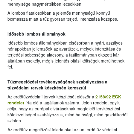
mennyisége nagymértékben lecsökken.
A lombos fiatalosokban a jelentős mennyiségű könnyű
biomassza miatt a tűz gyorsan terjed, intenzitása közepes.
Idősebb lombos állományok
Idősebb lombos állományokban elsősorban a nyári, aszályos
hónapokban jellemzőek az avartüzek, melyek intenzitása és
terjedési sebessége alacsony, a faállományban okozott kár
általában csekély, mégis jelentős oltási költségek merülhetnek
fel.
Tűzmegelőzési tevékenységének szabályozása a
tűzvédelmi tervek készítésén keresztül
Az erdőtűzvédelmi tervek készítését először a
2158/92 EGK
rendelet
írta elő a tagállamok számra. Jelen rendelet egyik
célja, hogy az európai elvárásoknak megfelelő tervkészítési
kötelezettséget szabályozzuk, mind hatósági, mind gazdálkodói
szinten.
Az erdőtűz megelőzési feladatokat az un. erdőtűz védelmi