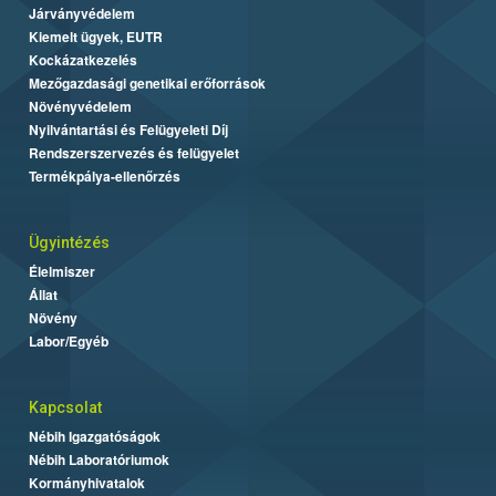
Járványvédelem
Kiemelt ügyek, EUTR
Kockázatkezelés
Mezőgazdasági genetikai erőforrások
Növényvédelem
Nyilvántartási és Felügyeleti Díj
Rendszerszervezés és felügyelet
Termékpálya-ellenőrzés
Ügyintézés
Élelmiszer
Állat
Növény
Labor/Egyéb
Kapcsolat
Nébih Igazgatóságok
Nébih Laboratóriumok
Kormányhivatalok