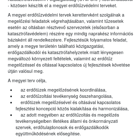
- közösen készítik el a megyei erdőtűzvédelmi terveket.
A megyei erdőtűzvédelmi tervek kerettervként szolgálnak a
megelőzési feladatok végrehajtásában, valamint tűzesetek
esetén az oltásban résztvevő szervezetek (elsősorban a
katasztrófavédelem) részére egy mindig naprakész információs
bázisként áll rendelkezésre. Fejlesztésük folyamatos feladat,
amely a megye területén található közigazgatási,
erdőgazdálkodói és katasztrófahelyzetek miatt lényegesen
megváltozó környezeti feltételek, valamint az erdőtűz
megelőzéssel és oltással kapcsolatos új fejlesztések követése
útján valósul meg.
A megyei terv célja,
az erdőtüzek megelőzésének koordinálása,
az erdőtűzoltási tevékenység összehangolása,
erdőtüzek megelőzésével és oltásával kapcsolatos
fejlesztési koncepció közös kialakítása és harmonizálása,
az adott megyében az erdőtűzoltás és megelőzés
tevékenységeiben illetékes állami és önkormányzati
szervek, erdőtulajdonosok és erdőgazdálkodók
együttműködésének elősegítése.