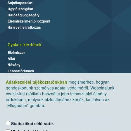
Sajtókapcsolat
Ügyfélszolgálat
Hatósági jogsegély
Élelmiszermentő Központ
Hírlevél feliratkozás
Gyakori kérdések
Élelmiszer
Állat
Növény
Laboratóriumok
Labor/Egyéb
Adatkezelési tájékoztatónkban
megismerheti, hogyan
gondoskodunk személyes adatai védelméről. Weboldalunk
cookie-kat (sütiket) használ a jobb felhasználói élmény
érdekében, melynek biztosításához kérjük, kattintson az
„Elfogadom” gombra.
Statisztikai célú sütik
Nemzeti Élelmiszerlánc-biztonsági Hivatal