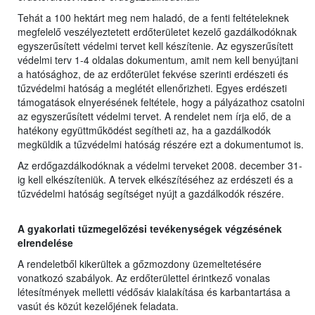
Tehát a 100 hektárt meg nem haladó, de a fenti feltételeknek
megfelelő veszélyeztetett erdőterületet kezelő gazdálkodóknak
egyszerűsített védelmi tervet kell készítenie. Az egyszerűsített
védelmi terv 1-4 oldalas dokumentum, amit nem kell benyújtani
a hatósághoz, de az erdőterület fekvése szerinti erdészeti és
tűzvédelmi hatóság a meglétét ellenőrizheti. Egyes erdészeti
támogatások elnyerésének feltétele, hogy a pályázathoz csatolni
az egyszerűsített védelmi tervet. A rendelet nem írja elő, de a
hatékony együttműködést segítheti az, ha a gazdálkodók
megküldik a tűzvédelmi hatóság részére ezt a dokumentumot is.
Az erdőgazdálkodóknak a védelmi terveket 2008. december 31-
ig kell elkészíteniük. A tervek elkészítéséhez az erdészeti és a
tűzvédelmi hatóság segítséget nyújt a gazdálkodók részére.
A gyakorlati tűzmegelőzési tevékenységek végzésének
elrendelése
A rendeletből kikerültek a gőzmozdony üzemeltetésére
vonatkozó szabályok. Az erdőterülettel érintkező vonalas
létesítmények melletti védősáv kialakítása és karbantartása a
vasút és közút kezelőjének feladata.