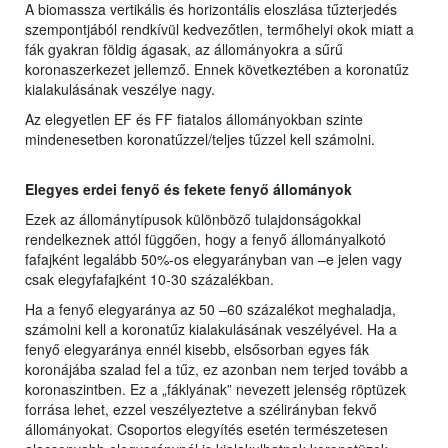
A biomassza vertikális és horizontális eloszlása tűzterjedés
szempontjából rendkívül kedvezőtlen, termőhelyi okok miatt a
fák gyakran földig ágasak, az állományokra a sűrű
koronaszerkezet jellemző. Ennek következtében a koronatűz
kialakulásának veszélye nagy.
Az elegyetlen EF és FF fiatalos állományokban szinte
mindenesetben koronatűzzel/teljes tűzzel kell számolni.
Elegyes erdei fenyő és fekete fenyő állományok
Ezek az állománytípusok különböző tulajdonságokkal
rendelkeznek attól függően, hogy a fenyő állományalkotó
fafajként legalább 50%-os elegyarányban van –e jelen vagy
csak elegyfafajként 10-30 százalékban.
Ha a fenyő elegyaránya az 50 –60 százalékot meghaladja,
számolni kell a koronatűz kialakulásának veszélyével. Ha a
fenyő elegyaránya ennél kisebb, elsősorban egyes fák
koronájába szalad fel a tűz, ez azonban nem terjed tovább a
koronaszintben. Ez a „fáklyának” nevezett jelenség röptüzek
forrása lehet, ezzel veszélyeztetve a szélirányban fekvő
állományokat. Csoportos elegyítés esetén természetesen