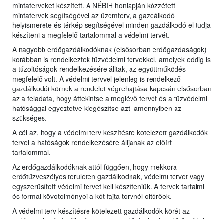
mintaterveket készített. A NÉBIH honlapján közzétett
mintatervek segítségével az üzemterv, a gazdálkodó
helyismerete és térkép segítségével minden gazdálkodó el tudja
készíteni a megfelelő tartalommal a védelmi tervét.
A nagyobb erdőgazdálkodóknak (elsősorban erdőgazdaságok)
korábban is rendelkeztek tűzvédelmi tervekkel, amelyek eddig is
a tűzoltóságok rendelkezésére álltak, az együttműködés
megfelelő volt. A védelmi tervvel jelenleg is rendelkező
gazdálkodói körnek a rendelet végrehajtása kapcsán elsősorban
az a feladata, hogy áttekintse a meglévő tervét és a tűzvédelmi
hatósággal egyeztetve kiegészítse azt, amennyiben az
szükséges.
A cél az, hogy a védelmi terv készítésre kötelezett gazdálkodók
tervei a hatóságok rendelkezésére álljanak az előírt
tartalommal.
Az erdőgazdálkodóknak attól függően, hogy mekkora
erdőtűzveszélyes területen gazdálkodnak, védelmi tervet vagy
egyszerűsített védelmi tervet kell készíteniük. A tervek tartalmi
és formai követelményei a két fajta tervnél eltérőek.
A védelmi terv készítésre kötelezett gazdálkodók körét az