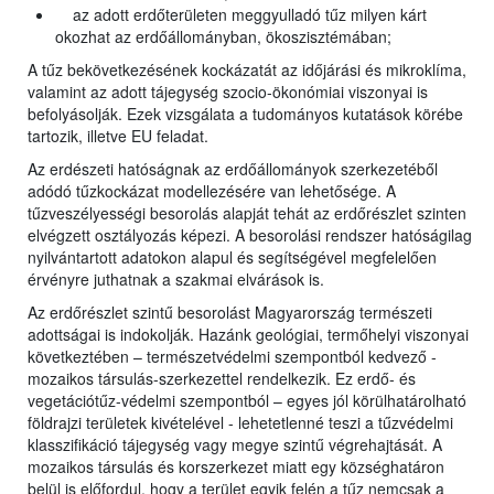
az adott erdőterületen meggyulladó tűz milyen kárt
okozhat az erdőállományban, ökoszisztémában;
A tűz bekövetkezésének kockázatát az időjárási és mikroklíma,
valamint az adott tájegység szocio-ökonómiai viszonyai is
befolyásolják. Ezek vizsgálata a tudományos kutatások körébe
tartozik, illetve EU feladat.
Az erdészeti hatóságnak az erdőállományok szerkezetéből
adódó tűzkockázat modellezésére van lehetősége. A
tűzveszélyességi besorolás alapját tehát az erdőrészlet szinten
elvégzett osztályozás képezi. A besorolási rendszer hatóságilag
nyilvántartott adatokon alapul és segítségével megfelelően
érvényre juthatnak a szakmai elvárások is.
Az erdőrészlet szintű besorolást Magyarország természeti
adottságai is indokolják. Hazánk geológiai, termőhelyi viszonyai
következtében – természetvédelmi szempontból kedvező -
mozaikos társulás-szerkezettel rendelkezik. Ez erdő- és
vegetációtűz-védelmi szempontból – egyes jól körülhatárolható
földrajzi területek kivételével - lehetetlenné teszi a tűzvédelmi
klasszifikáció tájegység vagy megye szintű végrehajtását. A
mozaikos társulás és korszerkezet miatt egy községhatáron
belül is előfordul, hogy a terület egyik felén a tűz nemcsak a