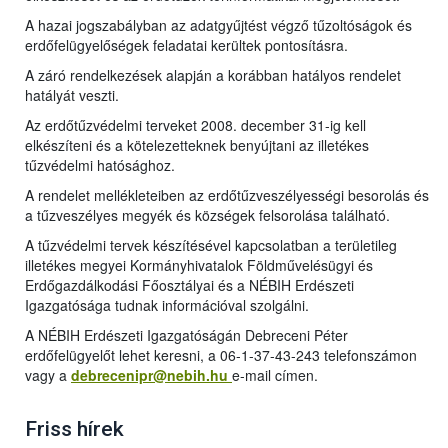
A hazai jogszabályban az adatgyűjtést végző tűzoltóságok és
erdőfelügyelőségek feladatai kerültek pontosításra.
A záró rendelkezések alapján a korábban hatályos rendelet
hatályát veszti.
Az erdőtűzvédelmi terveket 2008. december 31-ig kell
elkészíteni és a kötelezetteknek benyújtani az illetékes
tűzvédelmi hatósághoz.
A rendelet mellékleteiben az erdőtűzveszélyességi besorolás és
a tűzveszélyes megyék és községek felsorolása található.
A tűzvédelmi tervek készítésével kapcsolatban a területileg
illetékes megyei Kormányhivatalok Földművelésügyi és
Erdőgazdálkodási Főosztályai és a NÉBIH Erdészeti
Igazgatósága tudnak információval szolgálni.
A NÉBIH Erdészeti Igazgatóságán Debreceni Péter
erdőfelügyelőt lehet keresni, a 06-1-37-43-243 telefonszámon
vagy a
debrecenipr@nebih.hu
e-mail címe
n.
Friss hírek