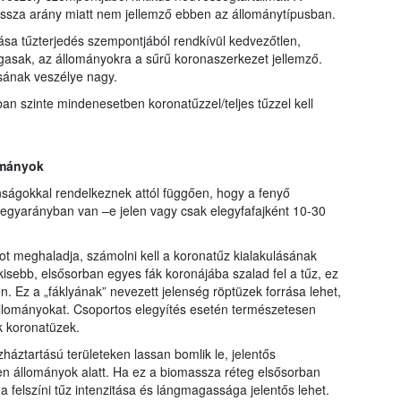
assza arány miatt nem jellemző ebben az állománytípusban.
zlása tűzterjedés szempontjából rendkívül kedvezőtlen,
ágasak, az állományokra a sűrű koronaszerkezet jellemző.
sának veszélye nagy.
an szinte mindenesetben koronatűzzel/teljes tűzzel kell
ományok
ságokkal rendelkeznek attól függően, hogy a fenyő
legyarányban van –e jelen vagy csak elegyfafajként 10-30
t meghaladja, számolni kell a koronatűz kialakulásának
isebb, elsősorban egyes fák koronájába szalad fel a tűz, ez
 Ez a „fáklyának” nevezett jelenség röptüzek forrása lehet,
állományokat. Csoportos elegyítés esetén természetesen
k koronatüzek.
zháztartású területeken lassan bomlik le, jelentős
zen állományok alatt. Ha ez a biomassza réteg elsősorban
 felszíni tűz intenzitása és lángmagassága jelentős lehet.