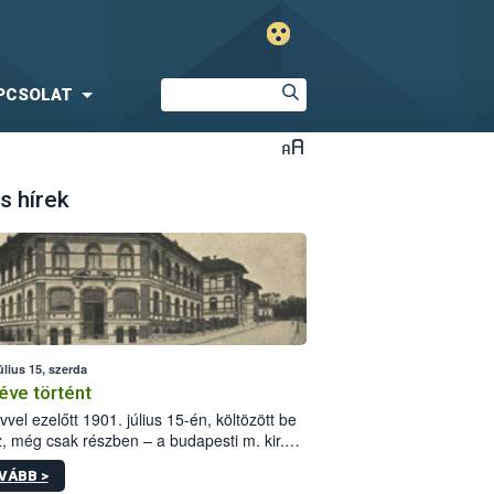
PCSOLAT
s hírek
úlius 15, szerda
éve történt
vvel ezelőtt 1901. július 15-én, költözött be
z, még csak részben – a budapesti m. kir.
i vetőmagvizsgáló állomás a Kis Rókus utca
VÁBB >
ám alatti, Czigler Győző által tervezett új