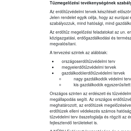
Tűzmegelőzési tevékenységének szabályo
Az erdőtűzvédelmi tervek készítését előszö
Jelen rendelet egyik célja, hogy az európai 
szabályozzuk, mind hatósági, mind gazdálko
Az erdőtűz megelőzési feladatokat az un. e
közigazgatási, erdőgazdálkodási és termész
megvalósítani.
A tervezési szintek az alábbiak:
országoserdőtűzvédelmi terv
megyeierdőtűzvédelmi tervek
gazdálkodóierdőtűzvédelmi tervek
nagy gazdálkodók védelmi terv
kis gazdálkodók egyszerűsített 
Országos szinten az erdészeti és tűzvédel
megállapodás segíti. Az országos erdőtűzvé
meghatározott, az erdőtüzek megelőzésével, 
erdőtüzek elleni védekezés számos hatóság
tűzvédelmi terv összefoglalja és rögzíti az ér
fejlesztendő területeket is.