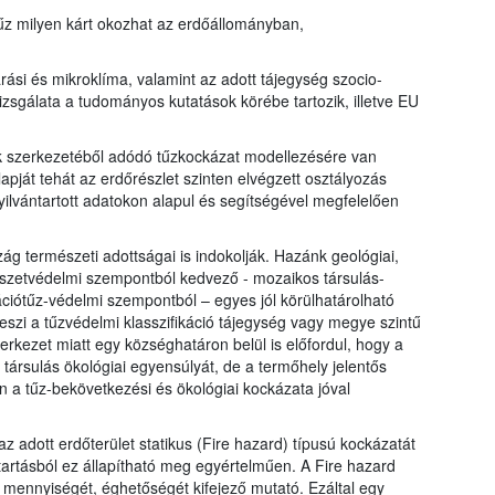
z milyen kárt okozhat az erdőállományban,
ási és mikroklíma, valamint az adott tájegység szocio-
izsgálata a tudományos kutatások körébe tartozik, illetve EU
k szerkezetéből adódó tűzkockázat modellezésére van
apját tehát az erdőrészlet szinten elvégzett osztályozás
yilvántartott adatokon alapul és segítségével megfelelően
ág természeti adottságai is indokolják. Hazánk geológiai,
észetvédelmi szempontból kedvező - mozaikos társulás-
ációtűz-védelmi szempontból – egyes jól körülhatárolható
é teszi a tűzvédelmi klasszifikáció tájegység vagy megye szintű
erkezet miatt egy községhatáron belül is előfordul, hogy a
 társulás ökológiai egyensúlyát, de a termőhely jelentős
én a tűz-bekövetkezési és ökológiai kockázata jóval
z adott erdőterület statikus (Fire hazard) típusú kockázatát
ntartásból ez állapítható meg egyértelműen. A Fire hazard
 mennyiségét, éghetőségét kifejező mutató. Ezáltal egy