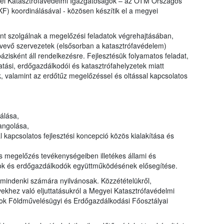
ei Katasztrófavédelmi Igazgatóságok – az ÖTM Országos
) koordinálásával - közösen készítik el a megyei
nt szolgálnak a megelőzési feladatok végrehajtásában,
tvevő szervezetek (elsősorban a katasztrófavédelem)
zisként áll rendelkezésre. Fejlesztésük folyamatos feladat,
tási, erdőgazdálkodói és katasztrófahelyzetek miatt
, valamint az erdőtűz megelőzéssel és oltással kapcsolatos
álása,
angolása,
apcsolatos fejlesztési koncepció közös kialakítása és
megelőzés tevékenységeiben illetékes állami és
ok és erdőgazdálkodók együttműködésének elősegítése.
mindenki számára nyilvánosak. Közzétételükről,
khez való eljuttatásukról a Megyei Katasztrófavédelmi
ok Földművelésügyi és Erdőgazdálkodási Főosztályai