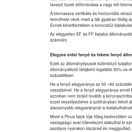
tavaszi tüzek előfordulása a nagy élő-biom
A biomassza vertikális és horizontális elos
termőhelyi okok miatt a fák gyakran földig 
Ennek következtében a koronatűz kialakulá
Az elegyetlen EF és FF fiatalos állományokb
számolni.
Elegyes erdei fenyő és fekete fenyő áll
Ezek az állománytípusok különböző tulajdon
állományalkotó fafajként legalább 50%-os e
százalékban.
Ha a fenyő elegyaránya az 50 –60 százaléko
veszélyével. Ha a fenyő elegyaránya ennél k
azonban nem terjed tovább a koronaszintben.
ezzel veszélyeztetve a szélirányban fekvő 
alacsonyabb elegyaránynál is kialakulhatna
Mivel a Pinus fajok tűje főleg kedvezőtlen ví
vastagságú avar-tűlevélszint alakulhat ki e
aszályos nyarakon kiszárad és meggyullad, a