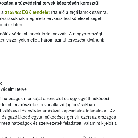
zása a tűzvédelmi tervek készítésén keresztül
r a
2158/92 EGK rendelet
írta elő a tagállamok számra.
elvárásoknak megfelelő tervkészítési kötelezettséget
dói szinten.
rdőtűz védelmi tervek tartalmazzák. A magyarországi
eti viszonyok mellett három szintű tervezést kívánunk
e
védelmi terve
mi hatóságok munkáját a rendelet és egy együttműködési
delmi terv részletezi a vonatkozó jogforrásokban
oltásával és nyilvántartásával kapcsolatos feladatokat. Az
 és gazdálkodó együttműködését igényli, ezért az országos
intett hatóságok és szervezetek feladatait, valamint kijelöli a