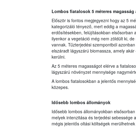
Lombos fiatalosok 5 méteres magasság a
Először is fontos megjegyezni hogy az 5 mé
kategorizáló tényező, mert eddig a magasság
erdősítésekben, felújításokban elsősorban a
ilyenkor a vegetáció még nem zöldült ki, de
vannak. Tűzterjedési szempontból azonban le
elszáradt lágyszárú biomassza, amely akár 
kerülni.
Az 5 méteres magasságot elérve a fiataloso
lágyszárú növényzet mennyisége nagymért
A lombos fiatalosokban a jelentős mennyisé
közepes.
Idősebb lombos állományok
Idősebb lombos állományokban elsősorban a
melyek intenzitása és terjedési sebessége a
mégis jelentős oltási költségek merülhetnek 