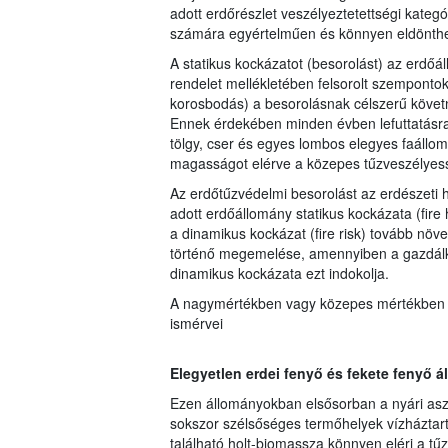
adott erdőrészlet veszélyeztetettségi kateg
számára egyértelműen és könnyen eldönthe
A statikus kockázatot (besorolást) az erdőá
rendelet mellékletében felsorolt szemponto
korosbodás) a besorolásnak célszerű követ
Ennek érdekében minden évben lefuttatásra 
tölgy, cser és egyes lombos elegyes faállo
magasságot elérve a közepes tűzveszélyess
Az erdőtűzvédelmi besorolást az erdészeti 
adott erdőállomány statikus kockázata (fire
a dinamikus kockázat (fire risk) tovább növe
történő megemelése, amennyiben a gazdálkod
dinamikus kockázata ezt indokolja.
A nagymértékben vagy közepes mértékben ve
ismérvei
Elegyetlen erdei fenyő és fekete fenyő 
Ezen állományokban elsősorban a nyári asz
sokszor szélsőséges termőhelyek vízháztart
található holt-biomassza könnyen eléri a tű