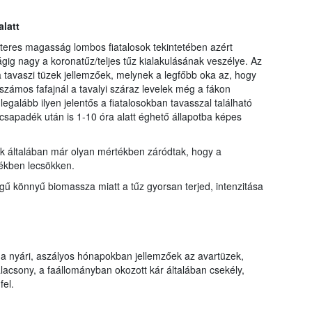
latt
teres magasság lombos fiatalosok tekintetében azért
ig nagy a koronatűz/teljes tűz kialakulásának veszélye. Az
 tavaszi tüzek jellemzőek, melynek a legfőbb oka az, hogy
 számos fafajnál a tavalyi száraz levelek még a fákon
galább ilyen jelentős a fiatalosokban tavasszal található
csapadék után is 1-10 óra alatt éghető állapotba képes
k általában már olyan mértékben záródtak, hogy a
ékben lecsökken.
gű könnyű biomassza miatt a tűz gyorsan terjed, intenzitása
 nyári, aszályos hónapokban jellemzőek az avartüzek,
lacsony, a faállományban okozott kár általában csekély,
fel.