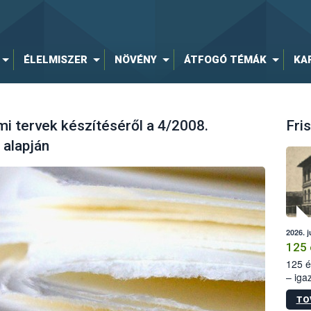
ÉLELMISZER
NÖVÉNY
ÁTFOGÓ TÉMÁK
KA
i tervek készítéséről a 4/2008.
Fris
 alapján
2026. j
125 
125 é
– iga
állam
TO
15. sz