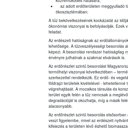
közreműködés hatására;
az adott erdőterületen meggyulladó tű
ökoszisztémában;
A tűz bekövetkezésének kockázatát az időjár
ökonómiai viszonyai is befolyásolják. Ezek v
feladat.
Az erdészeti hatóságnak az erdőállományo
lehetősége. A tűzveszélyességi besorolás al
képezi. A besorolási rendszer hatóságilag n
érvényre juthatnak a szakmai elvárások is.
Az erdőrészlet szintű besorolást Magyarorsz
termőhelyi viszonyai következtében – term
szerkezettel rendelkezik. Ez erdő- és veget
földrajzi területek kivételével - lehetetlenn
végrehajtását. A mozaikos társulás és korsz
terület egyik felén a tűz nemcsak a meglévő
degradációját is okozhatja, míg a másik fel
alacsonyabb.
Az erdőrészlet szintű besorolás elsősorban a
veszi figyelembe, mivel az erdészeti nyilvá
kifejezés a területen lévő éghető biomassza