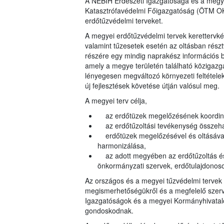
A NÉBIH Erdészeti Igazgatósága és a megy
Katasztrófavédelmi Főigazgatóság (ÖTM OKF
erdőtűzvédelmi terveket.
A megyei erdőtűzvédelmi tervek kerettervké
valamint tűzesetek esetén az oltásban rész
részére egy mindig naprakész információs bá
amely a megye területén található közigazga
lényegesen megváltozó környezeti feltételek
új fejlesztések követése útján valósul meg.
A megyei terv célja,
az erdőtüzek megelőzésének koordin
az erdőtűzoltási tevékenység összeh
erdőtüzek megelőzésével és oltásával k
harmonizálása,
az adott megyében az erdőtűzoltás és 
önkormányzati szervek, erdőtulajdonos
Az országos és a megyei tűzvédelmi tervek 
megismerhetőségükről és a megfelelő szerve
Igazgatóságok és a
megyei Kormányhivatal
gondoskodnak.