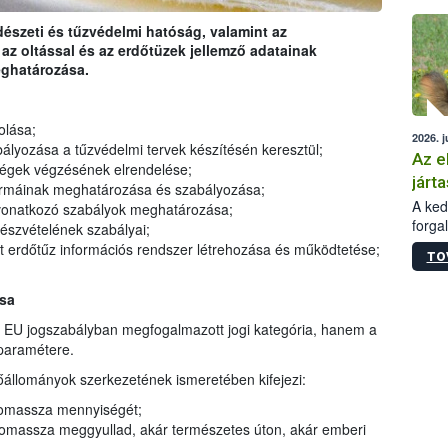
épüle
rdészeti és tűzvédelmi hatóság, valamint az
z oltással és az erdőtüzek jellemző adatainak
eghatározása.
olása;
2026. j
yozása a tűzvédelmi tervek készítésén keresztül;
Az e
égek végzésének elrendelése;
járta
rmáinak meghatározása és szabályozása;
A kedv
vonatkozó szabályok meghatározása;
forga
szvételének szabályai;
Korm.
 erdőtűz információs rendszer létrehozása és működtetése;
TO
sérül
felme
ása
veszé
Ezen 
 EU jogszabályban megfogalmazott jogi kategória, hanem a
vonni
paramétere.
jártas
őállományok szerkezetének ismeretében kifejezi:
iomassza mennyiségét;
omassza meggyullad, akár természetes úton, akár emberi