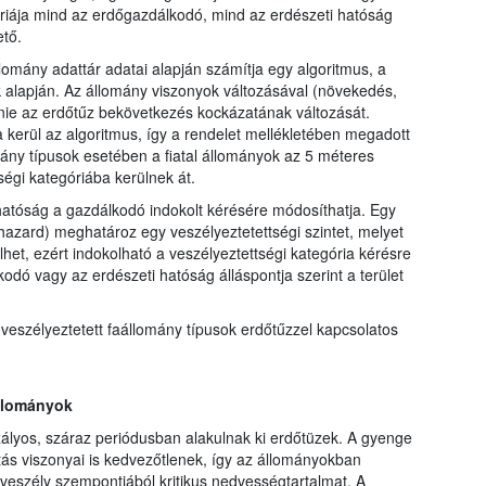
óriája mind az erdőgazdálkodó, mind az erdészeti hatóság
tő.
llomány adattár adatai alapján számítja egy algoritmus, a
k alapján. Az állomány viszonyok változásával (növekedés,
nie az erdőtűz bekövetkezés kockázatának változását.
kerül az algoritmus, így a rendelet mellékletében megadott
mány típusok esetében a fiatal állományok az 5 méteres
égi kategóriába kerülnek át.
hatóság a gazdálkodó indokolt kérésére módosíthatja. Egy
 hazard) meghatároz egy veszélyeztetettségi szintet, melyet
lhet, ezért indokolható a veszélyeztettségi kategória kérésre
ó vagy az erdészeti hatóság álláspontja szerint a terület
szélyeztetett faállomány típusok erdőtűzzel kapcsolatos
állományok
ályos, száraz periódusban alakulnak ki erdőtüzek. A gyenge
ás viszonyai is kedvezőtlenek, így az állományokban
zveszély szempontjából kritikus nedvességtartalmat. A