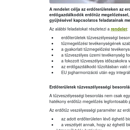
A rendelet célja az erdőterületeken az e
erdőgazdálkodók erdőtűz megelőzéssel, a
gyűjtésével kapcsolatos feladatainak m
Az alábbi feladatokat részletezi a
rendelet
:
erdőterületek tűzveszélyességi besor
tűzmegelőzési tevékenységének szabál
a gyakorlati tűzmegelőzési tevékenys
a tűzveszélyes üzemi tevékenység fo
a fokozott tűzveszélyes időszakokra 
az erdőgazdálkodó tűzoltásban való ré
EU jogharmonizáció után egy integrált
Erdőterületek tűzveszélyességi besorol
A tűzveszélyességi besorolás nem csak egy
hatékony erdőtűz-megelőzés legfontosabb 
Az erdőtűz veszélyességi paraméter az erd
az adott erdőterületen lévő éghető b
a veszélyét annak, hogy az éghető bi