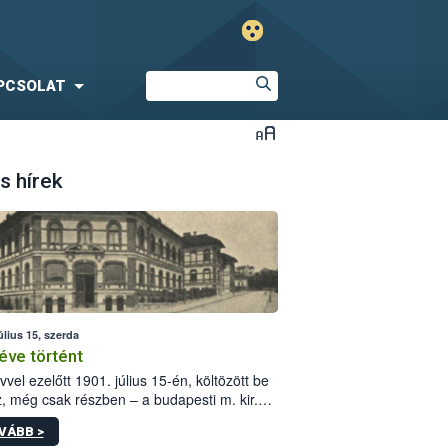
PCSOLAT
s hírek
úlius 15, szerda
éve történt
vvel ezelőtt 1901. július 15-én, költözött be
z, még csak részben – a budapesti m. kir.
i vetőmagvizsgáló állomás a Kis Rókus utca
VÁBB >
ám alatti, Czigler Győző által tervezett új