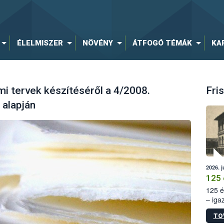
ÉLELMISZER
NÖVÉNY
ÁTFOGÓ TÉMÁK
KA
i tervek készítéséről a 4/2008.
Fris
 alapján
2026. j
125 
125 é
– iga
állam
TO
15. sz