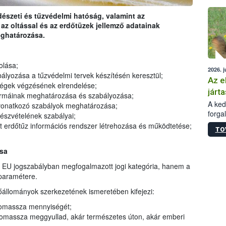
épüle
rdészeti és tűzvédelmi hatóság, valamint az
z oltással és az erdőtüzek jellemző adatainak
eghatározása.
olása;
2026. j
yozása a tűzvédelmi tervek készítésén keresztül;
Az e
égek végzésének elrendelése;
járta
rmáinak meghatározása és szabályozása;
A kedv
vonatkozó szabályok meghatározása;
forga
szvételének szabályai;
Korm.
 erdőtűz információs rendszer létrehozása és működtetése;
TO
sérül
felme
ása
veszé
Ezen 
 EU jogszabályban megfogalmazott jogi kategória, hanem a
vonni
paramétere.
jártas
őállományok szerkezetének ismeretében kifejezi:
iomassza mennyiségét;
omassza meggyullad, akár természetes úton, akár emberi