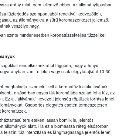
assza arány miatt nem jellemző ebben az állománytípusban.
zlása tűzterjedés szempontjából rendkívül kedvezőtlen,
ágasak, az állományokra a sűrű koronaszerkezet jellemző.
sának veszélye nagy.
an szinte mindenesetben koronatűzzel/teljes tűzzel kell
ományok
ságokkal rendelkeznek attól függően, hogy a fenyő
legyarányban van –e jelen vagy csak elegyfafajként 10-30
t meghaladja, számolni kell a koronatűz kialakulásának
isebb, elsősorban egyes fák koronájába szalad fel a tűz, ez
 Ez a „fáklyának” nevezett jelenség röptüzek forrása lehet,
állományokat. Csoportos elegyítés esetén természetesen
k koronatüzek.
zháztartású területeken lassan bomlik le, jelentős
zen állományok alatt. Ha ez a biomassza réteg elsősorban
 felszíni tűz intenzitása és lángmagassága jelentős lehet.