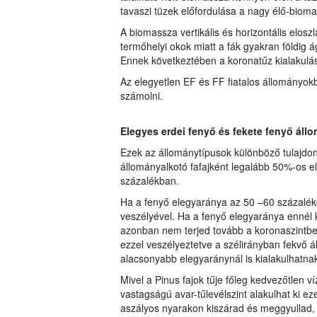
tavaszi tüzek előfordulása a nagy élő-biom
A biomassza vertikális és horizontális elos
termőhelyi okok miatt a fák gyakran földig 
Ennek következtében a koronatűz kialakulá
Az elegyetlen EF és FF fiatalos állományokb
számolni.
Elegyes erdei fenyő és fekete fenyő áll
Ezek az állománytípusok különböző tulajdon
állományalkotó fafajként legalább 50%-os e
százalékban.
Ha a fenyő elegyaránya az 50 –60 százaléko
veszélyével. Ha a fenyő elegyaránya ennél k
azonban nem terjed tovább a koronaszintben.
ezzel veszélyeztetve a szélirányban fekvő 
alacsonyabb elegyaránynál is kialakulhatna
Mivel a Pinus fajok tűje főleg kedvezőtlen ví
vastagságú avar-tűlevélszint alakulhat ki e
aszályos nyarakon kiszárad és meggyullad, a