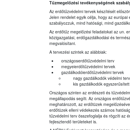
Tűzmegelőzési tevékenységének szabályo
Az erdőtűzvédelmi tervek készítését előszö
Jelen rendelet egyik célja, hogy az európai 
szabályozzuk, mind hatósági, mind gazdálko
Az erdőtűz megelőzési feladatokat az un. e
közigazgatási, erdőgazdálkodási és termész
megvalósítani.
A tervezési szintek az alábbiak:
országoserdőtűzvédelmi terv
megyeierdőtűzvédelmi tervek
gazdálkodóierdőtűzvédelmi tervek
nagy gazdálkodók védelmi terv
kis gazdálkodók egyszerűsített 
Országos szinten az erdészeti és tűzvédel
megállapodás segíti. Az országos erdőtűzvé
meghatározott, az erdőtüzek megelőzésével, 
erdőtüzek elleni védekezés számos hatóság
tűzvédelmi terv összefoglalja és rögzíti az ér
fejlesztendő területeket is.