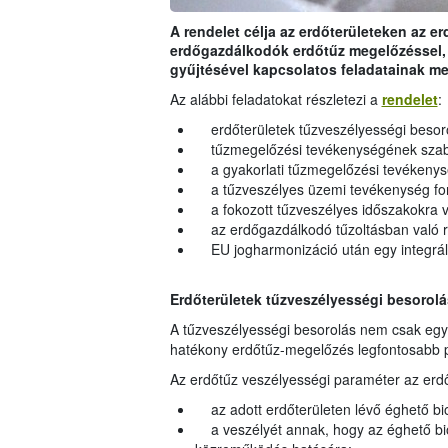
A rendelet célja az erdőterületeken az e
erdőgazdálkodók erdőtűz megelőzéssel, a
gyűjtésével kapcsolatos feladatainak m
Az alábbi feladatokat részletezi a
rendelet
:
erdőterületek tűzveszélyességi besor
tűzmegelőzési tevékenységének szabál
a gyakorlati tűzmegelőzési tevékenys
a tűzveszélyes üzemi tevékenység fo
a fokozott tűzveszélyes időszakokra 
az erdőgazdálkodó tűzoltásban való ré
EU jogharmonizáció után egy integrált
Erdőterületek tűzveszélyességi besorol
A tűzveszélyességi besorolás nem csak egy
hatékony erdőtűz-megelőzés legfontosabb 
Az erdőtűz veszélyességi paraméter az erd
az adott erdőterületen lévő éghető b
a veszélyét annak, hogy az éghető bi