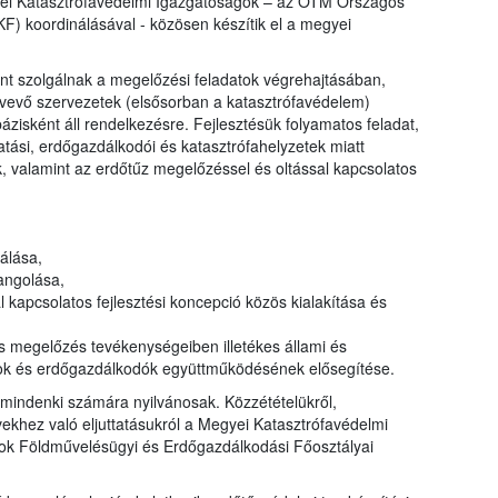
ei Katasztrófavédelmi Igazgatóságok – az ÖTM Országos
) koordinálásával - közösen készítik el a megyei
nt szolgálnak a megelőzési feladatok végrehajtásában,
tvevő szervezetek (elsősorban a katasztrófavédelem)
zisként áll rendelkezésre. Fejlesztésük folyamatos feladat,
tási, erdőgazdálkodói és katasztrófahelyzetek miatt
, valamint az erdőtűz megelőzéssel és oltással kapcsolatos
álása,
angolása,
apcsolatos fejlesztési koncepció közös kialakítása és
megelőzés tevékenységeiben illetékes állami és
ok és erdőgazdálkodók együttműködésének elősegítése.
mindenki számára nyilvánosak. Közzétételükről,
khez való eljuttatásukról a Megyei Katasztrófavédelmi
ok Földművelésügyi és Erdőgazdálkodási Főosztályai