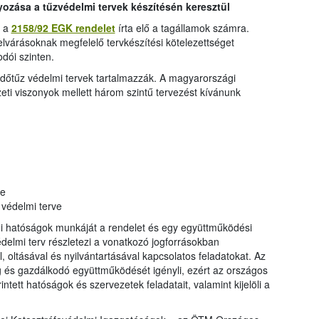
zása a tűzvédelmi tervek készítésén keresztül
r a
2158/92 EGK rendelet
írta elő a tagállamok számra.
elvárásoknak megfelelő tervkészítési kötelezettséget
dói szinten.
rdőtűz védelmi tervek tartalmazzák. A magyarországi
eti viszonyok mellett három szintű tervezést kívánunk
e
védelmi terve
mi hatóságok munkáját a rendelet és egy együttműködési
delmi terv részletezi a vonatkozó jogforrásokban
oltásával és nyilvántartásával kapcsolatos feladatokat. Az
 és gazdálkodó együttműködését igényli, ezért az országos
intett hatóságok és szervezetek feladatait, valamint kijelöli a