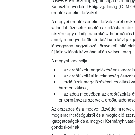
A NÉBIH Erdészeti Igazgatósága és a megy
Katasztrófavédelmi Főigazgatóság (ÖTM OKF
erdőtűzvédelmi terveket.
A megyei erdőtűzvédelmi tervek kerettervké
valamint tűzesetek esetén az oltásban rész
részére egy mindig naprakész információs bá
amely a megye területén található közigazga
lényegesen megváltozó környezeti feltételek
új fejlesztések követése útján valósul meg.
A megyei terv célja,
az erdőtüzek megelőzésének koordin
az erdőtűzoltási tevékenység összeh
erdőtüzek megelőzésével és oltásával k
harmonizálása,
az adott megyében az erdőtűzoltás és 
önkormányzati szervek, erdőtulajdonos
Az országos és a megyei tűzvédelmi tervek 
megismerhetőségükről és a megfelelő szerve
Igazgatóságok és a
megyei Kormányhivatal
gondoskodnak.