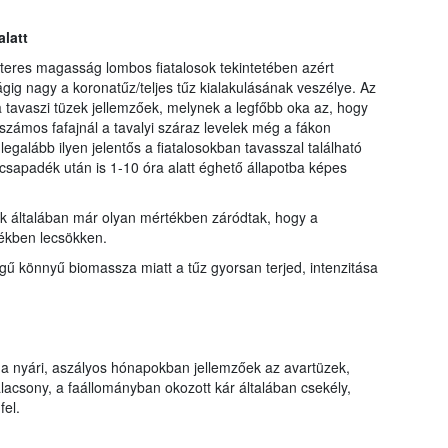
latt
teres magasság lombos fiatalosok tekintetében azért
ig nagy a koronatűz/teljes tűz kialakulásának veszélye. Az
 tavaszi tüzek jellemzőek, melynek a legfőbb oka az, hogy
 számos fafajnál a tavalyi száraz levelek még a fákon
galább ilyen jelentős a fiatalosokban tavasszal található
csapadék után is 1-10 óra alatt éghető állapotba képes
k általában már olyan mértékben záródtak, hogy a
ékben lecsökken.
gű könnyű biomassza miatt a tűz gyorsan terjed, intenzitása
 nyári, aszályos hónapokban jellemzőek az avartüzek,
lacsony, a faállományban okozott kár általában csekély,
fel.