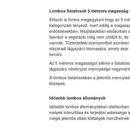
Lombos fiatalosok 5 méteres magasság a
Először is fontos megjegyezni hogy az 5 mé
kategorizáló tényező, mert eddig a magasság
erdősítésekben, felújításokban elsősorban a
ilyenkor a vegetáció még nem zöldült ki, de
vannak. Tűzterjedési szempontból azonban le
elszáradt lágyszárú biomassza, amely akár 
kerülni.
Az 5 méteres magasságot elérve a fiataloso
lágyszárú növényzet mennyisége nagymért
A lombos fiatalosokban a jelentős mennyisé
közepes.
Idősebb lombos állományok
Idősebb lombos állományokban elsősorban a
melyek intenzitása és terjedési sebessége a
mégis jelentős oltási költségek merülhetnek 