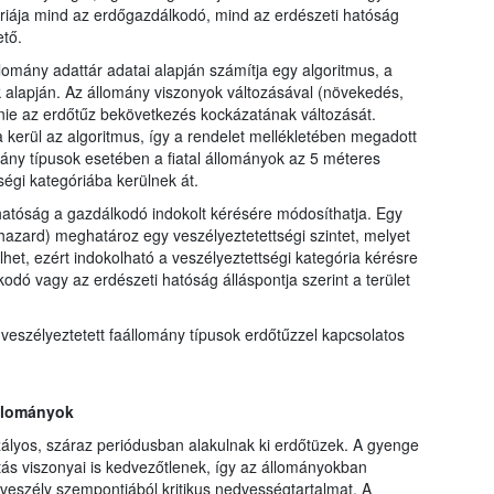
óriája mind az erdőgazdálkodó, mind az erdészeti hatóság
tő.
llomány adattár adatai alapján számítja egy algoritmus, a
k alapján. Az állomány viszonyok változásával (növekedés,
nie az erdőtűz bekövetkezés kockázatának változását.
kerül az algoritmus, így a rendelet mellékletében megadott
mány típusok esetében a fiatal állományok az 5 méteres
égi kategóriába kerülnek át.
hatóság a gazdálkodó indokolt kérésére módosíthatja. Egy
 hazard) meghatároz egy veszélyeztetettségi szintet, melyet
lhet, ezért indokolható a veszélyeztettségi kategória kérésre
ó vagy az erdészeti hatóság álláspontja szerint a terület
szélyeztetett faállomány típusok erdőtűzzel kapcsolatos
állományok
ályos, száraz periódusban alakulnak ki erdőtüzek. A gyenge
ás viszonyai is kedvezőtlenek, így az állományokban
zveszély szempontjából kritikus nedvességtartalmat. A