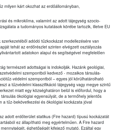
z milyen kárt okozhat az erdőállományban,
ási és mikroklíma, valamint az adott tájegység szocio-
izsgálata a tudományos kutatások körébe tartozik, illetve EU
k szerkezetéből adódó tűzkockázat modellezésére van
apját tehát az erdőrészlet szinten elvégzett osztályozás
yilvántartott adatokon alapul és segítségével megfelelően
ág természeti adottságai is indokolják. Hazánk geológiai,
észetvédelmi szempontból kedvező - mozaikos társulás-
ációtűz-védelmi szempontból – egyes jól körülhatárolható
é teszi a tűzvédelmi klasszifikáció tájegység vagy megye szintű
erkezet miatt egy községhatáron belül is előfordul, hogy a
 társulás ökológiai egyensúlyát, de a termőhely jelentős
én a tűz-bekövetkezési és ökológiai kockázata jóval
z adott erdőterület statikus (Fire hazard) típusú kockázatát
ntartásból ez állapítható meg egyértelműen. A Fire hazard
 mennyiségét, éghetőségét kifejező mutató. Ezáltal egy