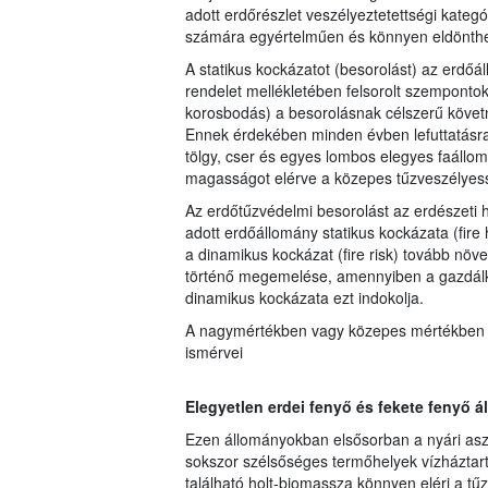
adott erdőrészlet veszélyeztetettségi kateg
számára egyértelműen és könnyen eldönthe
A statikus kockázatot (besorolást) az erdőá
rendelet mellékletében felsorolt szemponto
korosbodás) a besorolásnak célszerű követ
Ennek érdekében minden évben lefuttatásra 
tölgy, cser és egyes lombos elegyes faállo
magasságot elérve a közepes tűzveszélyess
Az erdőtűzvédelmi besorolást az erdészeti 
adott erdőállomány statikus kockázata (fire
a dinamikus kockázat (fire risk) tovább növe
történő megemelése, amennyiben a gazdálkod
dinamikus kockázata ezt indokolja.
A nagymértékben vagy közepes mértékben ve
ismérvei
Elegyetlen erdei fenyő és fekete fenyő 
Ezen állományokban elsősorban a nyári asz
sokszor szélsőséges termőhelyek vízháztart
található holt-biomassza könnyen eléri a tű