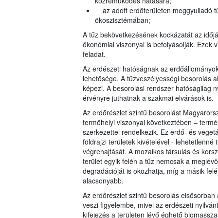
közreműködés hatására;
az adott erdőterületen meggyulladó tű
ökoszisztémában;
A tűz bekövetkezésének kockázatát az időjár
ökonómiai viszonyai is befolyásolják. Ezek v
feladat.
Az erdészeti hatóságnak az erdőállományo
lehetősége. A tűzveszélyességi besorolás al
képezi. A besorolási rendszer hatóságilag n
érvényre juthatnak a szakmai elvárások is.
Az erdőrészlet szintű besorolást Magyarorsz
termőhelyi viszonyai következtében – term
szerkezettel rendelkezik. Ez erdő- és veget
földrajzi területek kivételével - lehetetlenn
végrehajtását. A mozaikos társulás és korsz
terület egyik felén a tűz nemcsak a meglévő
degradációját is okozhatja, míg a másik fel
alacsonyabb.
Az erdőrészlet szintű besorolás elsősorban a
veszi figyelembe, mivel az erdészeti nyilvá
kifejezés a területen lévő éghető biomassza