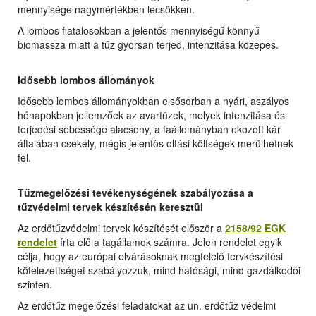
mennyisége nagymértékben lecsökken.
A lombos fiatalosokban a jelentős mennyiségű könnyű
biomassza miatt a tűz gyorsan terjed, intenzitása közepes.
Idősebb lombos állományok
Idősebb lombos állományokban elsősorban a nyári, aszályos
hónapokban jellemzőek az avartüzek, melyek intenzitása és
terjedési sebessége alacsony, a faállományban okozott kár
általában csekély, mégis jelentős oltási költségek merülhetnek
fel.
Tűzmegelőzési tevékenységének szabályozása a
tűzvédelmi tervek készítésén keresztül
Az erdőtűzvédelmi tervek készítését először a
2158/92 EGK
rendelet
írta elő a tagállamok számra. Jelen rendelet egyik
célja, hogy az európai elvárásoknak megfelelő tervkészítési
kötelezettséget szabályozzuk, mind hatósági, mind gazdálkodói
szinten.
Az erdőtűz megelőzési feladatokat az un. erdőtűz védelmi