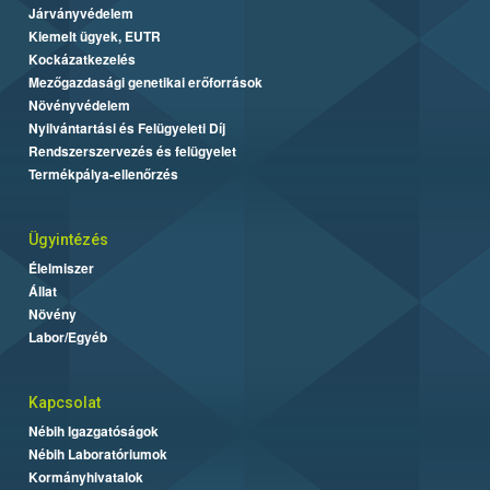
Járványvédelem
Kiemelt ügyek, EUTR
Kockázatkezelés
Mezőgazdasági genetikai erőforrások
Növényvédelem
Nyilvántartási és Felügyeleti Díj
Rendszerszervezés és felügyelet
Termékpálya-ellenőrzés
Ügyintézés
Élelmiszer
Állat
Növény
Labor/Egyéb
Kapcsolat
Nébih Igazgatóságok
Nébih Laboratóriumok
Kormányhivatalok