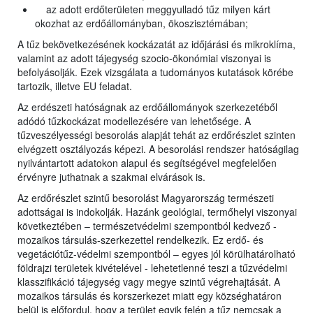
az adott erdőterületen meggyulladó tűz milyen kárt
okozhat az erdőállományban, ökoszisztémában;
A tűz bekövetkezésének kockázatát az időjárási és mikroklíma,
valamint az adott tájegység szocio-ökonómiai viszonyai is
befolyásolják. Ezek vizsgálata a tudományos kutatások körébe
tartozik, illetve EU feladat.
Az erdészeti hatóságnak az erdőállományok szerkezetéből
adódó tűzkockázat modellezésére van lehetősége. A
tűzveszélyességi besorolás alapját tehát az erdőrészlet szinten
elvégzett osztályozás képezi. A besorolási rendszer hatóságilag
nyilvántartott adatokon alapul és segítségével megfelelően
érvényre juthatnak a szakmai elvárások is.
Az erdőrészlet szintű besorolást Magyarország természeti
adottságai is indokolják. Hazánk geológiai, termőhelyi viszonyai
következtében – természetvédelmi szempontból kedvező -
mozaikos társulás-szerkezettel rendelkezik. Ez erdő- és
vegetációtűz-védelmi szempontból – egyes jól körülhatárolható
földrajzi területek kivételével - lehetetlenné teszi a tűzvédelmi
klasszifikáció tájegység vagy megye szintű végrehajtását. A
mozaikos társulás és korszerkezet miatt egy községhatáron
belül is előfordul, hogy a terület egyik felén a tűz nemcsak a