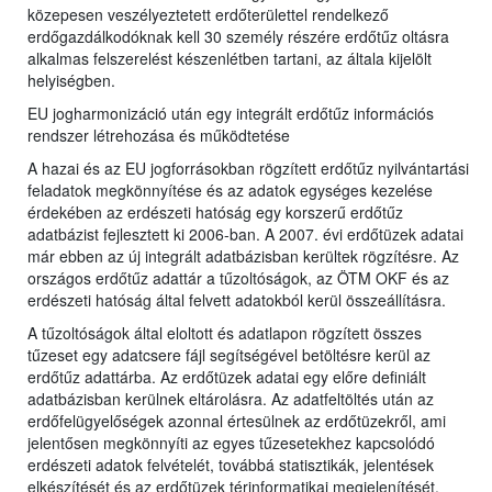
közepesen veszélyeztetett erdőterülettel rendelkező
erdőgazdálkodóknak kell 30 személy részére erdőtűz oltásra
alkalmas felszerelést készenlétben tartani, az általa kijelölt
helyiségben.
EU jogharmonizáció után egy integrált erdőtűz információs
rendszer létrehozása és működtetése
A hazai és az EU jogforrásokban rögzített erdőtűz nyilvántartási
feladatok megkönnyítése és az adatok egységes kezelése
érdekében az erdészeti hatóság egy korszerű erdőtűz
adatbázist fejlesztett ki 2006-ban. A 2007. évi erdőtüzek adatai
már ebben az új integrált adatbázisban kerültek rögzítésre. Az
országos erdőtűz adattár a tűzoltóságok, az ÖTM OKF és az
erdészeti hatóság által felvett adatokból kerül összeállításra.
A tűzoltóságok által eloltott és adatlapon rögzített összes
tűzeset egy adatcsere fájl segítségével betöltésre kerül az
erdőtűz adattárba. Az erdőtüzek adatai egy előre definiált
adatbázisban kerülnek eltárolásra. Az adatfeltöltés után az
erdőfelügyelőségek azonnal értesülnek az erdőtüzekről, ami
jelentősen megkönnyíti az egyes tűzesetekhez kapcsolódó
erdészeti adatok felvételét, továbbá statisztikák, jelentések
elkészítését és az erdőtüzek térinformatikai megjelenítését.