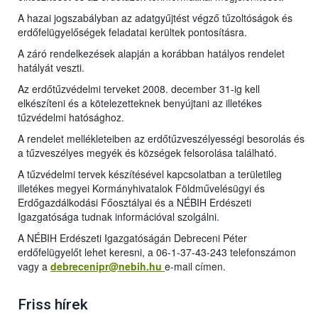
A hazai jogszabályban az adatgyűjtést végző tűzoltóságok és
erdőfelügyelőségek feladatai kerültek pontosításra.
A záró rendelkezések alapján a korábban hatályos rendelet
hatályát veszti.
Az erdőtűzvédelmi terveket 2008. december 31-ig kell
elkészíteni és a kötelezetteknek benyújtani az illetékes
tűzvédelmi hatósághoz.
A rendelet mellékleteiben az erdőtűzveszélyességi besorolás és
a tűzveszélyes megyék és községek felsorolása található.
A tűzvédelmi tervek készítésével kapcsolatban a területileg
illetékes megyei Kormányhivatalok Földművelésügyi és
Erdőgazdálkodási Főosztályai és a NÉBIH Erdészeti
Igazgatósága tudnak információval szolgálni.
A NÉBIH Erdészeti Igazgatóságán Debreceni Péter
erdőfelügyelőt lehet keresni, a 06-1-37-43-243 telefonszámon
vagy a
debrecenipr@nebih.hu
e-mail címe
n.
Friss hírek