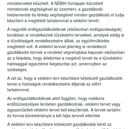
mintaterveket készített. A NÉBIH honlapján közzétett
mintatervek segítségével az üzemterv, a gazdálkodó
helyismerete és térkép segítségével minden gazdálkodó el tudja
készíteni a megfelelő tartalommal a védelmi tervét.
A nagyobb erdőgazdálkodóknak (elsősorban erdőgazdaságok)
korábban is rendelkeztek tűzvédelmi tervekkel, amelyek eddig is
a tűzoltóságok rendelkezésére álltak, az együttműködés
megfelelő volt. A védelmi tervvel jelenleg is rendelkező
gazdálkodói körnek a rendelet végrehajtása kapcsán elsősorban
az a feladata, hogy áttekintse a meglévő tervét és a tűzvédelmi
hatósággal egyeztetve kiegészítse azt, amennyiben az
szükséges.
A cél az, hogy a védelmi terv készítésre kötelezett gazdálkodók
tervei a hatóságok rendelkezésére álljanak az előírt
tartalommal.
Az erdőgazdálkodóknak attól függően, hogy mekkora
erdőtűzveszélyes területen gazdálkodnak, védelmi tervet vagy
egyszerűsített védelmi tervet kell készíteniük. A tervek tartalmi
és formai követelményei a két fajta tervnél eltérőek.
A védelmi terv készítésre kötelezett gazdálkodók körét az