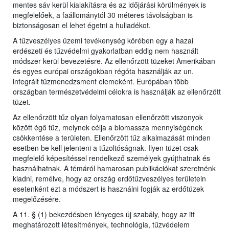
mentes sáv kerül kialakításra és az időjárási körülmények is
megfelelőek, a faállománytól 30 méteres távolságban is
biztonságosan el lehet égetni a hulladékot.
A tűzveszélyes üzemi tevékenység körében egy a hazai
erdészeti és tűzvédelmi gyakorlatban eddig nem használt
módszer kerül bevezetésre. Az ellenőrzött tüzeket Amerikában
és egyes európai országokban régóta használják az un.
integrált tűzmenedzsment elemeként. Európában több
országban természetvédelmi célokra is használják az ellenőrzött
tüzet.
Az ellenőrzött tűz olyan folyamatosan ellenőrzött viszonyok
között égő tűz, melynek célja a biomassza mennyiségének
csökkentése a területen. Ellenőrzött tűz alkalmazását minden
esetben be kell jelenteni a tűzoltóságnak. Ilyen tüzet csak
megfelelő képesítéssel rendelkező személyek gyújthatnak és
használhatnak. A témáról hamarosan publikációkat szeretnénk
kiadni, remélve, hogy az ország erdőtűzveszélyes területein
esetenként ezt a módszert is használni fogják az erdőtüzek
megelőzésére.
A 11. § (1) bekezdésben lényeges új szabály, hogy az itt
meghatározott létesítmények, technológia, tűzvédelem