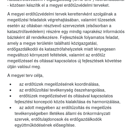
- közösen készítik el a megyei erdőtűzvédelmi terveket.
A megyei erdőtűzvédelmi tervek kerettervként szolgálnak a
megelőzési feladatok végrehajtásában, valamint tűzesetek
esetén az oltásban résztvevő szervezetek (elsősorban a
katasztrófavédelem) részére egy mindig naprakész információs
bázisként áll rendelkezésre. Fejlesztésük folyamatos feladat,
amely a megye területén található közigazgatási,
erdőgazdálkodói és katasztrófahelyzetek miatt lényegesen
megváltozó környezeti feltételek, valamint az erdőtűz
megelőzéssel és oltással kapcsolatos új fejlesztések követése
útján valósul meg.
A megyei terv célja,
az erdőtüzek megelőzésének koordinálása,
az erdőtűzoltási tevékenység összehangolása,
erdőtüzek megelőzésével és oltásával kapcsolatos
fejlesztési koncepció közös kialakítása és harmonizálása,
az adott megyében az erdőtűzoltás és megelőzés
tevékenységeiben illetékes állami és önkormányzati
szervek, erdőtulajdonosok és erdőgazdálkodók
együttműködésének elősegítése.