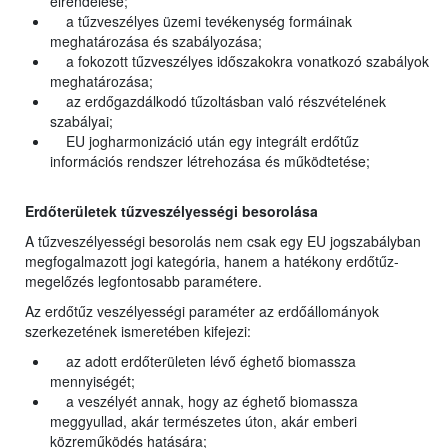
elrendelése;
a tűzveszélyes üzemi tevékenység formáinak
meghatározása és szabályozása;
a fokozott tűzveszélyes időszakokra vonatkozó szabályok
meghatározása;
az erdőgazdálkodó tűzoltásban való részvételének
szabályai;
EU jogharmonizáció után egy integrált erdőtűz
információs rendszer létrehozása és működtetése;
Erdőterületek tűzveszélyességi besorolása
A tűzveszélyességi besorolás nem csak egy EU jogszabályban
megfogalmazott jogi kategória, hanem a hatékony erdőtűz-
megelőzés legfontosabb paramétere.
Az erdőtűz veszélyességi paraméter az erdőállományok
szerkezetének ismeretében kifejezi:
az adott erdőterületen lévő éghető biomassza
mennyiségét;
a veszélyét annak, hogy az éghető biomassza
meggyullad, akár természetes úton, akár emberi
közreműködés hatására;