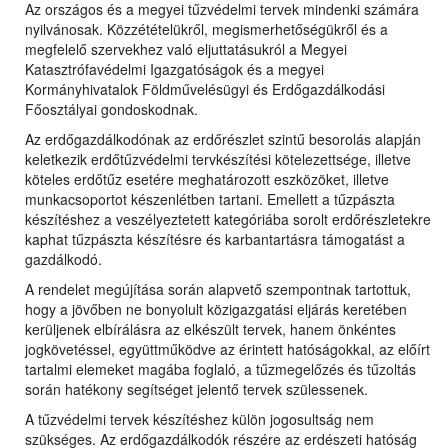
Az országos és a megyei tűzvédelmi tervek mindenki számára
nyilvánosak. Közzétételükről, megismerhetőségükről és a
megfelelő szervekhez való eljuttatásukról a Megyei
Katasztrófavédelmi Igazgatóságok és a
megyei
Kormányhivatalok Földművelésügyi és Erdőgazdálkodási
Főosztályai gondoskodnak.
Az erdőgazdálkodónak az erdőrészlet szintű besorolás alapján
keletkezik erdőtűzvédelmi tervkészítési kötelezettsége, illetve
köteles erdőtűz esetére meghatározott eszközöket, illetve
munkacsoportot készenlétben tartani. Emellett a tűzpászta
készítéshez a veszélyeztetett kategóriába sorolt erdőrészletekre
kaphat tűzpászta készítésre és karbantartásra támogatást a
gazdálkodó.
A rendelet megújítása során alapvető szempontnak tartottuk,
hogy a jövőben ne bonyolult közigazgatási eljárás keretében
kerüljenek elbírálásra az elkészült tervek, hanem önkéntes
jogkövetéssel, együttműködve az érintett hatóságokkal, az előírt
tartalmi elemeket magába foglaló, a tűzmegelőzés és tűzoltás
során hatékony segítséget jelentő tervek szülessenek.
A tűzvédelmi tervek készítéshez külön jogosultság nem
szükséges. Az erdőgazdálkodók részére az erdészeti hatóság