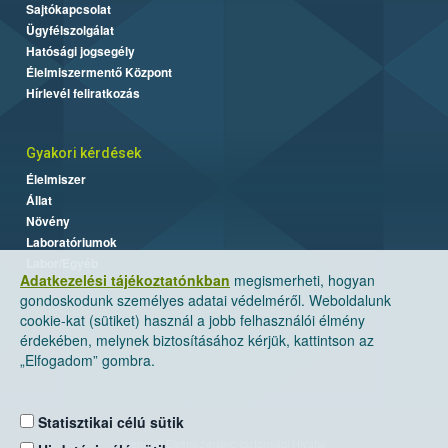
Sajtókapcsolat
Ügyfélszolgálat
Hatósági jogsegély
Élelmiszermentő Központ
Hírlevél feliratkozás
Gyakori kérdések
Élelmiszer
Állat
Növény
Laboratóriumok
Labor/Egyéb
Adatkezelési tájékoztatónkban
megismerheti, hogyan
gondoskodunk személyes adatai védelméről. Weboldalunk
cookie-kat (sütiket) használ a jobb felhasználói élmény
érdekében, melynek biztosításához kérjük, kattintson az
„Elfogadom” gombra.
Statisztikai célú sütik
Nemzeti Élelmiszerlánc-biztonsági Hivatal