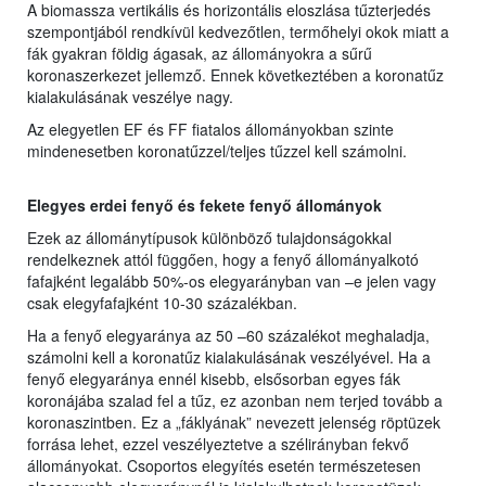
A biomassza vertikális és horizontális eloszlása tűzterjedés
szempontjából rendkívül kedvezőtlen, termőhelyi okok miatt a
fák gyakran földig ágasak, az állományokra a sűrű
koronaszerkezet jellemző. Ennek következtében a koronatűz
kialakulásának veszélye nagy.
Az elegyetlen EF és FF fiatalos állományokban szinte
mindenesetben koronatűzzel/teljes tűzzel kell számolni.
Elegyes erdei fenyő és fekete fenyő állományok
Ezek az állománytípusok különböző tulajdonságokkal
rendelkeznek attól függően, hogy a fenyő állományalkotó
fafajként legalább 50%-os elegyarányban van –e jelen vagy
csak elegyfafajként 10-30 százalékban.
Ha a fenyő elegyaránya az 50 –60 százalékot meghaladja,
számolni kell a koronatűz kialakulásának veszélyével. Ha a
fenyő elegyaránya ennél kisebb, elsősorban egyes fák
koronájába szalad fel a tűz, ez azonban nem terjed tovább a
koronaszintben. Ez a „fáklyának” nevezett jelenség röptüzek
forrása lehet, ezzel veszélyeztetve a szélirányban fekvő
állományokat. Csoportos elegyítés esetén természetesen