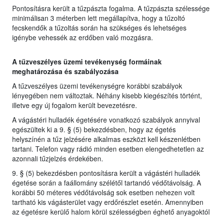
Pontosításra került a tűzpászta fogalma. A tűzpászta szélessége
minimálisan 3 méterben lett megállapítva, hogy a tűzoltó
fecskendők a tűzoltás során ha szükséges és lehetséges
igénybe vehessék az erdőben való mozgásra.
A tűzveszélyes üzemi tevékenység formáinak
meghatározása és szabályozása
A tűzveszélyes üzemi tevékenységre korábbi szabályok
lényegében nem változtak. Néhány kisebb kiegészítés történt,
illetve egy új fogalom került bevezetésre.
A vágástéri hulladék égetésére vonatkozó szabályok annyival
egészültek ki a 9. § (5) bekezdésben, hogy az égetés
helyszínén a tűz jelzésére alkalmas eszközt kell készenlétben
tartani. Telefon vagy rádió minden esetben elengedhetetlen az
azonnali tűzjelzés érdekében.
9. § (5) bekezdésben pontosításra került a vágástéri hulladék
égetése során a faállomány szélétől tartandó védőtávolság. A
korábbi 50 méteres védőtávolság sok esetben nehezen volt
tartható kis vágásterület vagy erdőrészlet esetén. Amennyiben
az égetésre kerülő halom körül szélességben éghető anyagoktól