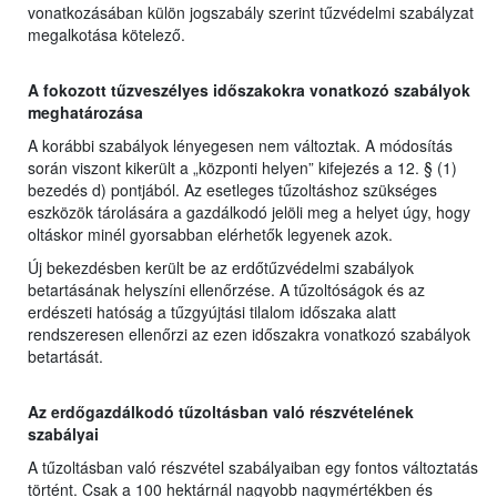
vonatkozásában külön jogszabály szerint tűzvédelmi szabályzat
megalkotása kötelező.
A fokozott tűzveszélyes időszakokra vonatkozó szabályok
meghatározása
A korábbi szabályok lényegesen nem változtak. A módosítás
során viszont kikerült a „központi helyen” kifejezés a 12. § (1)
bezedés d) pontjából. Az esetleges tűzoltáshoz szükséges
eszközök tárolására a gazdálkodó jelöli meg a helyet úgy, hogy
oltáskor minél gyorsabban elérhetők legyenek azok.
Új bekezdésben került be az erdőtűzvédelmi szabályok
betartásának helyszíni ellenőrzése. A tűzoltóságok és az
erdészeti hatóság a tűzgyújtási tilalom időszaka alatt
rendszeresen ellenőrzi az ezen időszakra vonatkozó szabályok
betartását.
Az erdőgazdálkodó tűzoltásban való részvételének
szabályai
A tűzoltásban való részvétel szabályaiban egy fontos változtatás
történt. Csak a 100 hektárnál nagyobb nagymértékben és