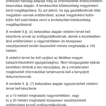
erdészeti hatóság állapítja meg az erdőrészletek erdőtűzvédelmi
besorolása alapján. A tervkészítési kötelezettség megyénként
kerül megállapításra. Ez azt jelenti, ha egy gazdálkodónak több
megyében vannak erdőterületei, azokat megyénként külön-
külön kell számításba venni a tervkészítési kötelezettség
megállapításánál.
A rendelet 5.§. (4) bekezdése alapján védelmi tervet kell
készítenie annak az erdőgazdálkodónak, akinek a kezelésében
lévő erdőterületen a nagymértékben és közepesen
veszélyeztetett terület összesített mérete meghaladja a 100
hektárt.
A védelmi tervet be kell nyújtani az illetékes megyei
katasztrófavédelmi igazgatósághoz. Nem közigazgatási eljárás
keretében történik a terv benyújtása, de a mintatervben
megkövetelt információkat tartalmaznia kell a benyújtott
dokumentumnak.
A rendelet 5. §. (7) bekezdése alapján egyszerűsített védelmi
tervet kell készítenie
a) a 10 hektárt meghaladó nagymértékben, vagy
b) a 20 hektárt meghaladó közepesen veszélyeztetett
erdőterületet kezelő erdőgazdálkodónak.