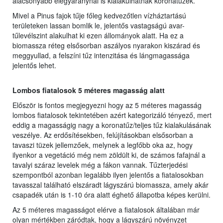
alacsonyabb elegyaránynál is kialakulhatnak koronatüzek.
Mivel a Pinus fajok tűje főleg kedvezőtlen vízháztartású
területeken lassan bomlik le, jelentős vastagságú avar-
tűlevélszint alakulhat ki ezen állományok alatt. Ha ez a
biomassza réteg elsősorban aszályos nyarakon kiszárad és
meggyullad, a felszíni tűz intenzitása és lángmagassága
jelentős lehet.
Lombos fiatalosok 5 méteres magasság alatt
Először is fontos megjegyezni hogy az 5 méteres magasság
lombos fiatalosok tekintetében azért kategorizáló tényező, mert
eddig a magasságig nagy a koronatűz/teljes tűz kialakulásának
veszélye. Az erdősítésekben, felújításokban elsősorban a
tavaszi tüzek jellemzőek, melynek a legfőbb oka az, hogy
ilyenkor a vegetáció még nem zöldült ki, de számos fafajnál a
tavalyi száraz levelek még a fákon vannak. Tűzterjedési
szempontból azonban legalább ilyen jelentős a fiatalosokban
tavasszal található elszáradt lágyszárú biomassza, amely akár
csapadék után is 1-10 óra alatt éghető állapotba képes kerülni.
Az 5 méteres magasságot elérve a fiatalosok általában már
olyan mértékben záródtak, hogy a lágyszárú növényzet