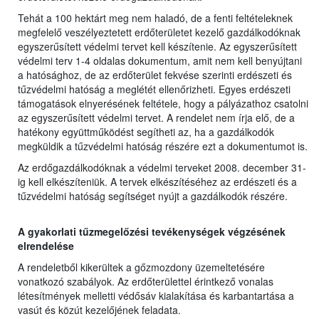
Tehát a 100 hektárt meg nem haladó, de a fenti feltételeknek
megfelelő veszélyeztetett erdőterületet kezelő gazdálkodóknak
egyszerűsített védelmi tervet kell készítenie. Az egyszerűsített
védelmi terv 1-4 oldalas dokumentum, amit nem kell benyújtani
a hatósághoz, de az erdőterület fekvése szerinti erdészeti és
tűzvédelmi hatóság a meglétét ellenőrizheti. Egyes erdészeti
támogatások elnyerésének feltétele, hogy a pályázathoz csatolni
az egyszerűsített védelmi tervet. A rendelet nem írja elő, de a
hatékony együttműködést segítheti az, ha a gazdálkodók
megküldik a tűzvédelmi hatóság részére ezt a dokumentumot is.
Az erdőgazdálkodóknak a védelmi terveket 2008. december 31-
ig kell elkészíteniük. A tervek elkészítéséhez az erdészeti és a
tűzvédelmi hatóság segítséget nyújt a gazdálkodók részére.
A gyakorlati tűzmegelőzési tevékenységek végzésének
elrendelése
A rendeletből kikerültek a gőzmozdony üzemeltetésére
vonatkozó szabályok. Az erdőterülettel érintkező vonalas
létesítmények melletti védősáv kialakítása és karbantartása a
vasút és közút kezelőjének feladata.