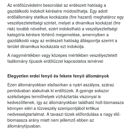
Az erdőtűzvédelmi besorolást az erdészeti hatóság a
gazdálkodó indokolt kérésére módosíthatja. Egy adott
erdőállomány statikus kockázata (fire hazard) meghatároz egy
veszélyeztetettségi szintet, melyet a dinamikus kockázat (fire
risk) tovább növelhet, ezért indokolható a veszélyeztettségi
kategória kérésre történő megemelése, amennyiben a
gazdálkodó vagy az erdészeti hatóság álláspontja szerint a
terület dinamikus kockázata ezt indokolja.
A nagymértékben vagy közepes mértékben veszélyeztetett
faállomány típusok erdőtűzzel kapcsolatos ismérvei
Elegyetlen erdei fenyő és fekete fenyő állományok
Ezen állományokban elsősorban a nyári aszályos, száraz
periódusban alakulnak ki erdőtüzek. A gyenge sokszor
szélsőséges termőhelyek vízháztartás viszonyai is
kedvezőtlenek, így az állományokban található holt-biomassza
könnyen eléri a tűzveszély szempontjából kritikus
nedvességtartalmat. A tavaszi tüzek előfordulása a nagy élő-
biomassza arány miatt nem jellemző ebben az
állománytípusban.