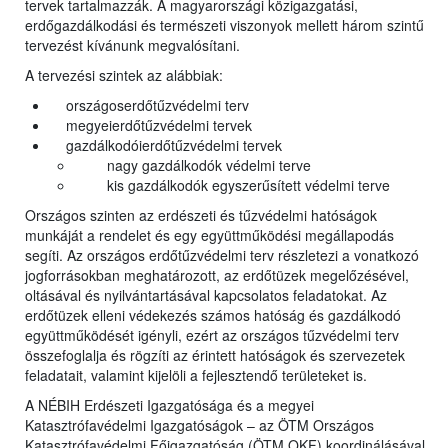
tervek tartalmazzák. A magyarországi közigazgatási,
erdőgazdálkodási és természeti viszonyok mellett három szintű
tervezést kívánunk megvalósítani.
A tervezési szintek az alábbiak:
országoserdőtűzvédelmi terv
megyeierdőtűzvédelmi tervek
gazdálkodóierdőtűzvédelmi tervek
nagy gazdálkodók védelmi terve
kis gazdálkodók egyszerűsített védelmi terve
Országos szinten az erdészeti és tűzvédelmi hatóságok
munkáját a rendelet és egy együttműködési megállapodás
segíti. Az országos erdőtűzvédelmi terv részletezi a vonatkozó
jogforrásokban meghatározott, az erdőtüzek megelőzésével,
oltásával és nyilvántartásával kapcsolatos feladatokat. Az
erdőtüzek elleni védekezés számos hatóság és gazdálkodó
együttműködését igényli, ezért az országos tűzvédelmi terv
összefoglalja és rögzíti az érintett hatóságok és szervezetek
feladatait, valamint kijelöli a fejlesztendő területeket is.
A NÉBIH Erdészeti Igazgatósága és a megyei
Katasztrófavédelmi Igazgatóságok – az ÖTM Országos
Katasztrófavédelmi Főigazgatóság (ÖTM OKF) koordinálásával