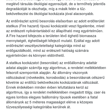
meglévő társulás ökológiai egyensúlyát, de a termőhely jelentős
degradációját is okozhatja, míg a másik felén a tűz-
bekövetkezési és ökológiai kockázata jóval alacsonyabb.
Az erdőrészlet szintű besorolás elsősorban az adott erdőterület
statikus (Fire hazard) típusú kockázatát veszi figyelembe, mivel
az erdészeti nyilvántartásból ez állapítható meg egyértelműen.
A Fire hazard kifejezés a területen lévő éghető biomassza
mennyiségét, éghetőségét kifejező mutató. Ezáltal egy adott
erdőrészlet veszélyeztetettségi kategóriája mind az
erdőgazdálkodó, mind az erdészeti hatóság számára
egyértelműen és könnyen eldönthető.
A statikus kockázatot (besorolást) az erdőállomány adattár
adatai alapján számítja egy algoritmus, a rendelet mellékletében
felsorolt szempontok alapján. Az állomány viszonyok
változásával (növekedés, korosbodás) a besorolásnak célszerű
követnie az erdőtűz bekövetkezés kockázatának változását.
Ennek érdekében minden évben lefuttatásra kerül az
algoritmus, így a rendelet mellékletében megadott tölgy, cser és
egyes lombos elegyes faállomány típusok esetében a fiatal
állományok az 5 méteres magasságot elérve a közepes
tűzveszélyességi kategóriába kerülnek át.