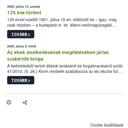
2026. július 15, szerda
125 éve történt
125 évvel ezelőtt 1901. július 15-én, költözött be – igaz, még
csak részben – a budapesti m. kir. állami vetőmagvizsgáló
állomás a Kis Rókus utca 15. szám alatti, Czigler Győző által
TOVÁBB >
tervezett új épületébe.
2026. július 6, hétfő
Az ebek viselkedésének megítélésében jártas
szakértők listája
A kedvtelésből tartott állatok tartásáról és forgalmazásáról szóló
41/2010. (II. 26.) Korm.rendelet szabályozza az eb okozta fizikai
sérülés, illetve ennek veszélye keletkezésekor felmerülő
TOVÁBB >
hatósági feladatokat, valamint a veszélyes eb tartását és annak
engedélyezését. Ezen eljárások során szükség esetén be kell
vonni az ebek viselkedésének megítélésében jártas szakértőt.
Cookie beállítások