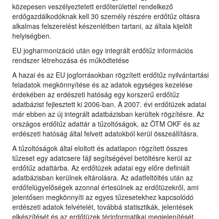
közepesen veszélyeztetett erdőterülettel rendelkező
erdőgazdálkodóknak kell 30 személy részére erdőtűz oltásra
alkalmas felszerelést készenlétben tartani, az általa kijelölt
helyiségben.
EU jogharmonizáció után egy integrált erdőtűz információs
rendszer létrehozása és működtetése
A hazai és az EU jogforrásokban rögzített erdőtűz nyilvántartási
feladatok megkönnyítése és az adatok egységes kezelése
érdekében az erdészeti hatóság egy korszerű erdőtűz
adatbázist fejlesztett ki 2006-ban. A 2007. évi erdőtüzek adatai
már ebben az új integrált adatbázisban kerültek rögzítésre. Az
országos erdőtűz adattár a tűzoltóságok, az ÖTM OKF és az
erdészeti hatóság által felvett adatokból kerül összeállításra.
A tűzoltóságok által eloltott és adatlapon rögzített összes
tűzeset egy adatcsere fájl segítségével betöltésre kerül az
erdőtűz adattárba. Az erdőtüzek adatai egy előre definiált
adatbázisban kerülnek eltárolásra. Az adatfeltöltés után az
erdőfelügyelőségek azonnal értesülnek az erdőtüzekről, ami
jelentősen megkönnyíti az egyes tűzesetekhez kapcsolódó
erdészeti adatok felvételét, továbbá statisztikák, jelentések
elkészítését és az erdőtüzek térinformatikai megjelenítését.