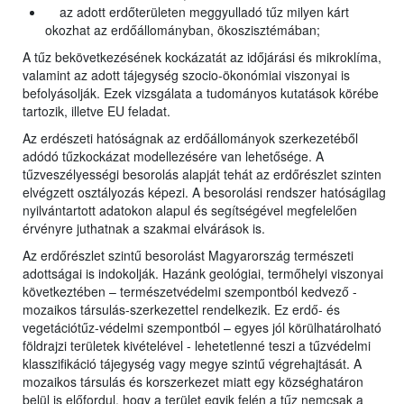
az adott erdőterületen meggyulladó tűz milyen kárt
okozhat az erdőállományban, ökoszisztémában;
A tűz bekövetkezésének kockázatát az időjárási és mikroklíma,
valamint az adott tájegység szocio-ökonómiai viszonyai is
befolyásolják. Ezek vizsgálata a tudományos kutatások körébe
tartozik, illetve EU feladat.
Az erdészeti hatóságnak az erdőállományok szerkezetéből
adódó tűzkockázat modellezésére van lehetősége. A
tűzveszélyességi besorolás alapját tehát az erdőrészlet szinten
elvégzett osztályozás képezi. A besorolási rendszer hatóságilag
nyilvántartott adatokon alapul és segítségével megfelelően
érvényre juthatnak a szakmai elvárások is.
Az erdőrészlet szintű besorolást Magyarország természeti
adottságai is indokolják. Hazánk geológiai, termőhelyi viszonyai
következtében – természetvédelmi szempontból kedvező -
mozaikos társulás-szerkezettel rendelkezik. Ez erdő- és
vegetációtűz-védelmi szempontból – egyes jól körülhatárolható
földrajzi területek kivételével - lehetetlenné teszi a tűzvédelmi
klasszifikáció tájegység vagy megye szintű végrehajtását. A
mozaikos társulás és korszerkezet miatt egy községhatáron
belül is előfordul, hogy a terület egyik felén a tűz nemcsak a