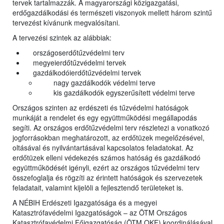
tervek tartalmazzák. A magyarországi közigazgatási,
erdőgazdálkodási és természeti viszonyok mellett három szintű
tervezést kívánunk megvalósítani.
A tervezési szintek az alábbiak:
országoserdőtűzvédelmi terv
megyeierdőtűzvédelmi tervek
gazdálkodóierdőtűzvédelmi tervek
nagy gazdálkodók védelmi terve
kis gazdálkodók egyszerűsített védelmi terve
Országos szinten az erdészeti és tűzvédelmi hatóságok
munkáját a rendelet és egy együttműködési megállapodás
segíti. Az országos erdőtűzvédelmi terv részletezi a vonatkozó
jogforrásokban meghatározott, az erdőtüzek megelőzésével,
oltásával és nyilvántartásával kapcsolatos feladatokat. Az
erdőtüzek elleni védekezés számos hatóság és gazdálkodó
együttműködését igényli, ezért az országos tűzvédelmi terv
összefoglalja és rögzíti az érintett hatóságok és szervezetek
feladatait, valamint kijelöli a fejlesztendő területeket is.
A NÉBIH Erdészeti Igazgatósága és a megyei
Katasztrófavédelmi Igazgatóságok – az ÖTM Országos
Katasztrófavédelmi Főigazgatóság (ÖTM OKF) koordinálásával