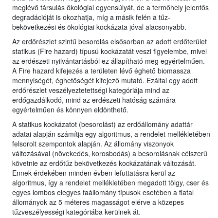
meglévő társulás ökológiai egyensúlyát, de a termőhely jelentős
degradációját is okozhatja, míg a másik felén a tűz-
bekövetkezési és ökológiai kockázata jóval alacsonyabb.
Az erdőrészlet szintű besorolás elsősorban az adott erdőterület
statikus (Fire hazard) típusú kockázatát veszi figyelembe, mivel
az erdészeti nyilvántartásból ez állapítható meg egyértelműen.
A Fire hazard kifejezés a területen lévő éghető biomassza
mennyiségét, éghetőségét kifejező mutató. Ezáltal egy adott
erdőrészlet veszélyeztetettségi kategóriája mind az
erdőgazdálkodó, mind az erdészeti hatóság számára
egyértelműen és könnyen eldönthető.
A statikus kockázatot (besorolást) az erdőállomány adattár
adatai alapján számítja egy algoritmus, a rendelet mellékletében
felsorolt szempontok alapján. Az állomány viszonyok
változásával (növekedés, korosbodás) a besorolásnak célszerű
követnie az erdőtűz bekövetkezés kockázatának változását.
Ennek érdekében minden évben lefuttatásra kerül az
algoritmus, így a rendelet mellékletében megadott tölgy, cser és
egyes lombos elegyes faállomány típusok esetében a fiatal
állományok az 5 méteres magasságot elérve a közepes
tűzveszélyességi kategóriába kerülnek át.