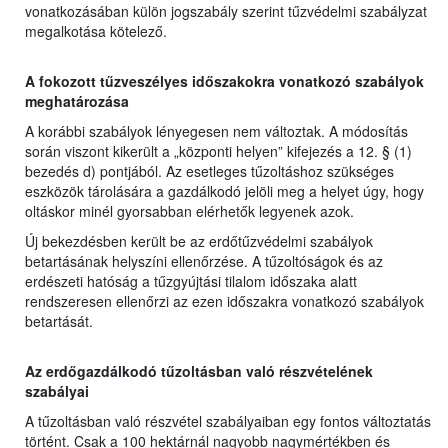
vonatkozásában külön jogszabály szerint tűzvédelmi szabályzat
megalkotása kötelező.
A fokozott tűzveszélyes időszakokra vonatkozó szabályok
meghatározása
A korábbi szabályok lényegesen nem változtak. A módosítás
során viszont kikerült a „központi helyen” kifejezés a 12. § (1)
bezedés d) pontjából. Az esetleges tűzoltáshoz szükséges
eszközök tárolására a gazdálkodó jelöli meg a helyet úgy, hogy
oltáskor minél gyorsabban elérhetők legyenek azok.
Új bekezdésben került be az erdőtűzvédelmi szabályok
betartásának helyszíni ellenőrzése. A tűzoltóságok és az
erdészeti hatóság a tűzgyújtási tilalom időszaka alatt
rendszeresen ellenőrzi az ezen időszakra vonatkozó szabályok
betartását.
Az erdőgazdálkodó tűzoltásban való részvételének
szabályai
A tűzoltásban való részvétel szabályaiban egy fontos változtatás
történt. Csak a 100 hektárnál nagyobb nagymértékben és