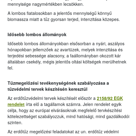
mennyisége nagymértékben lecsökken.
A lombos fiatalosokban a jelentős mennyiségű könnyű
biomassza miatt a tűz gyorsan terjed, intenzitása közepes.
Idősebb lombos állományok
Idősebb lombos állományokban elsősorban a nyári, aszályos
hónapokban jellemzőek az avartüzek, melyek intenzitása és
terjedési sebessége alacsony, a faállományban okozott kár
általában csekély, mégis jelentős oltási költségek merülhetnek
fel.
Tűzmegelőzési tevékenységének szabályozása a
tűzvédelmi tervek készítésén keresztül
Az erdőtűzvédelmi tervek készítését először a
2158/92 EGK
rendelet
írta elő a tagállamok számra. Jelen rendelet egyik
célja, hogy az európai elvárásoknak megfelelő tervkészítési
kötelezettséget szabályozzuk, mind hatósági, mind gazdálkodói
szinten.
Az erdőtűz megelőzési feladatokat az un. erdőtűz védelmi