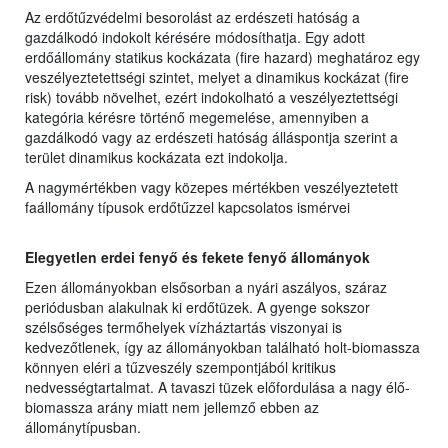
Az erdőtűzvédelmi besorolást az erdészeti hatóság a
gazdálkodó indokolt kérésére módosíthatja. Egy adott
erdőállomány statikus kockázata (fire hazard) meghatároz egy
veszélyeztetettségi szintet, melyet a dinamikus kockázat (fire
risk) tovább növelhet, ezért indokolható a veszélyeztettségi
kategória kérésre történő megemelése, amennyiben a
gazdálkodó vagy az erdészeti hatóság álláspontja szerint a
terület dinamikus kockázata ezt indokolja.
A nagymértékben vagy közepes mértékben veszélyeztetett
faállomány típusok erdőtűzzel kapcsolatos ismérvei
Elegyetlen erdei fenyő és fekete fenyő állományok
Ezen állományokban elsősorban a nyári aszályos, száraz
periódusban alakulnak ki erdőtüzek. A gyenge sokszor
szélsőséges termőhelyek vízháztartás viszonyai is
kedvezőtlenek, így az állományokban található holt-biomassza
könnyen eléri a tűzveszély szempontjából kritikus
nedvességtartalmat. A tavaszi tüzek előfordulása a nagy élő-
biomassza arány miatt nem jellemző ebben az
állománytípusban.