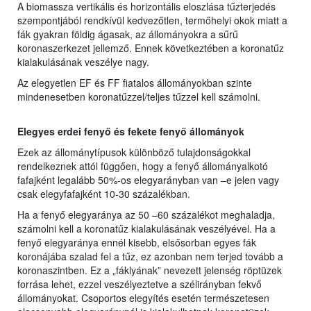
A biomassza vertikális és horizontális eloszlása tűzterjedés
szempontjából rendkívül kedvezőtlen, termőhelyi okok miatt a
fák gyakran földig ágasak, az állományokra a sűrű
koronaszerkezet jellemző. Ennek következtében a koronatűz
kialakulásának veszélye nagy.
Az elegyetlen EF és FF fiatalos állományokban szinte
mindenesetben koronatűzzel/teljes tűzzel kell számolni.
Elegyes erdei fenyő és fekete fenyő állományok
Ezek az állománytípusok különböző tulajdonságokkal
rendelkeznek attól függően, hogy a fenyő állományalkotó
fafajként legalább 50%-os elegyarányban van –e jelen vagy
csak elegyfafajként 10-30 százalékban.
Ha a fenyő elegyaránya az 50 –60 százalékot meghaladja,
számolni kell a koronatűz kialakulásának veszélyével. Ha a
fenyő elegyaránya ennél kisebb, elsősorban egyes fák
koronájába szalad fel a tűz, ez azonban nem terjed tovább a
koronaszintben. Ez a „fáklyának” nevezett jelenség röptüzek
forrása lehet, ezzel veszélyeztetve a szélirányban fekvő
állományokat. Csoportos elegyítés esetén természetesen