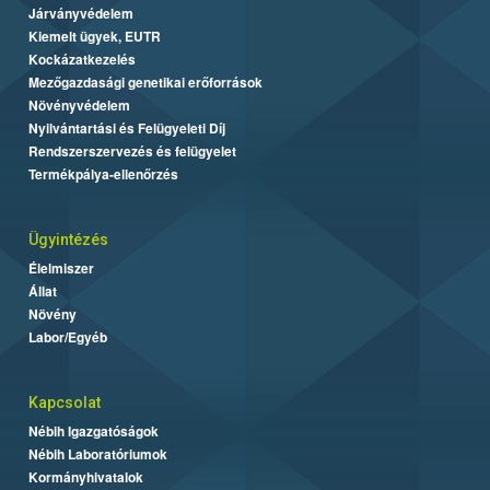
Járványvédelem
Kiemelt ügyek, EUTR
Kockázatkezelés
Mezőgazdasági genetikai erőforrások
Növényvédelem
Nyilvántartási és Felügyeleti Díj
Rendszerszervezés és felügyelet
Termékpálya-ellenőrzés
Ügyintézés
Élelmiszer
Állat
Növény
Labor/Egyéb
Kapcsolat
Nébih Igazgatóságok
Nébih Laboratóriumok
Kormányhivatalok