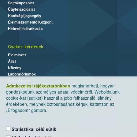
Sajtókapcsolat
Ügyfélszolgálat
Hatósági jogsegély
Élelmiszermentő Központ
Hírlevél feliratkozás
Gyakori kérdések
Élelmiszer
Állat
Növény
Laboratóriumok
Labor/Egyéb
Adatkezelési tájékoztatónkban
megismerheti, hogyan
gondoskodunk személyes adatai védelméről. Weboldalunk
cookie-kat (sütiket) használ a jobb felhasználói élmény
érdekében, melynek biztosításához kérjük, kattintson az
„Elfogadom” gombra.
Statisztikai célú sütik
Nemzeti Élelmiszerlánc-biztonsági Hivatal