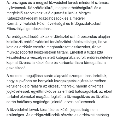
Az országos és a megyei tűzvédelmi tervek mindenki számára
nyilvánosak. Közzétételükről, megismerhetőségükről és a
megfelelő szervekhez való eljuttatásukról a Megyei
Katasztrófavédelmi Igazgatóságok és a
megyei
Kormányhivatalok Földművelésügyi és Erdőgazdálkodási
Főosztályai gondoskodnak.
Az erdőgazdálkodónak az erdőrészlet szintű besorolás alapján
keletkezik erdőtűzvédelmi tervkészítési kötelezettsége, illetve
köteles erdőtűz esetére meghatározott eszközöket, illetve
munkacsoportot készenlétben tartani. Emellett a tűzpászta
készítéshez a veszélyeztetett kategóriába sorolt erdőrészletekre
kaphat tűzpászta készítésre és karbantartásra támogatást a
gazdálkodó.
A rendelet megújítása során alapvető szempontnak tartottuk,
hogy a jövőben ne bonyolult közigazgatási eljárás keretében
kerüljenek elbírálásra az elkészült tervek, hanem önkéntes
jogkövetéssel, együttműködve az érintett hatóságokkal, az előírt
tartalmi elemeket magába foglaló, a tűzmegelőzés és tűzoltás
során hatékony segítséget jelentő tervek szülessenek.
A tűzvédelmi tervek készítéshez külön jogosultság nem
szükséges. Az erdőgazdálkodók részére az erdészeti hatóság