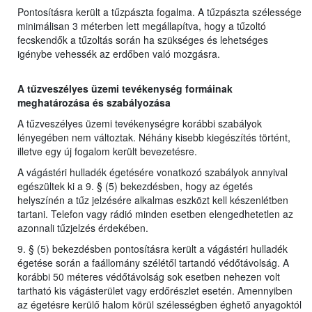
Pontosításra került a tűzpászta fogalma. A tűzpászta szélessége
minimálisan 3 méterben lett megállapítva, hogy a tűzoltó
fecskendők a tűzoltás során ha szükséges és lehetséges
igénybe vehessék az erdőben való mozgásra.
A tűzveszélyes üzemi tevékenység formáinak
meghatározása és szabályozása
A tűzveszélyes üzemi tevékenységre korábbi szabályok
lényegében nem változtak. Néhány kisebb kiegészítés történt,
illetve egy új fogalom került bevezetésre.
A vágástéri hulladék égetésére vonatkozó szabályok annyival
egészültek ki a 9. § (5) bekezdésben, hogy az égetés
helyszínén a tűz jelzésére alkalmas eszközt kell készenlétben
tartani. Telefon vagy rádió minden esetben elengedhetetlen az
azonnali tűzjelzés érdekében.
9. § (5) bekezdésben pontosításra került a vágástéri hulladék
égetése során a faállomány szélétől tartandó védőtávolság. A
korábbi 50 méteres védőtávolság sok esetben nehezen volt
tartható kis vágásterület vagy erdőrészlet esetén. Amennyiben
az égetésre kerülő halom körül szélességben éghető anyagoktól