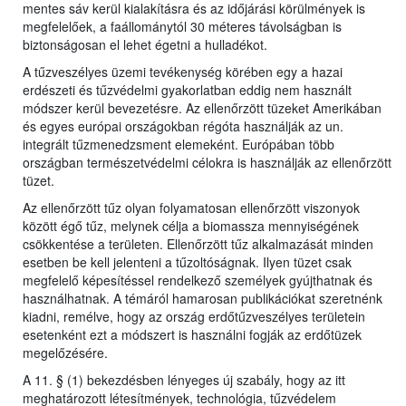
mentes sáv kerül kialakításra és az időjárási körülmények is
megfelelőek, a faállománytól 30 méteres távolságban is
biztonságosan el lehet égetni a hulladékot.
A tűzveszélyes üzemi tevékenység körében egy a hazai
erdészeti és tűzvédelmi gyakorlatban eddig nem használt
módszer kerül bevezetésre. Az ellenőrzött tüzeket Amerikában
és egyes európai országokban régóta használják az un.
integrált tűzmenedzsment elemeként. Európában több
országban természetvédelmi célokra is használják az ellenőrzött
tüzet.
Az ellenőrzött tűz olyan folyamatosan ellenőrzött viszonyok
között égő tűz, melynek célja a biomassza mennyiségének
csökkentése a területen. Ellenőrzött tűz alkalmazását minden
esetben be kell jelenteni a tűzoltóságnak. Ilyen tüzet csak
megfelelő képesítéssel rendelkező személyek gyújthatnak és
használhatnak. A témáról hamarosan publikációkat szeretnénk
kiadni, remélve, hogy az ország erdőtűzveszélyes területein
esetenként ezt a módszert is használni fogják az erdőtüzek
megelőzésére.
A 11. § (1) bekezdésben lényeges új szabály, hogy az itt
meghatározott létesítmények, technológia, tűzvédelem