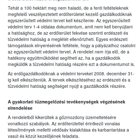
Tehát a 100 hektárt meg nem haladó, de a fenti feltételeknek
megfelelő veszélyeztetett erdőterületet kezelő gazdálkodóknak
egyszerűsített védelmi tervet kell készítenie. Az egyszerűsített
védelmi terv 1-4 oldalas dokumentum, amit nem kell benyújtani
a hatósághoz, de az erdőterület fekvése szerinti erdészeti és
tűzvédelmi hatóság a meglétét ellenőrizheti. Egyes erdészeti
támogatások elnyerésének feltétele, hogy a pályázathoz csatolni
az egyszerűsített védelmi tervet. A rendelet nem írja elő, de a
hatékony együttműködést segítheti az, ha a gazdálkodók
megküldik a tűzvédelmi hatóság részére ezt a dokumentumot is.
Az erdőgazdálkodóknak a védelmi terveket 2008. december 31-
ig kell elkészíteniük. A tervek elkészítéséhez az erdészeti és a
tűzvédelmi hatóság segítséget nyújt a gazdálkodók részére.
A gyakorlati tűzmegelőzési tevékenységek végzésének
elrendelése
A rendeletből kikerültek a gőzmozdony üzemeltetésére
vonatkozó szabályok. Az erdőterülettel érintkező vonalas
létesítmények melletti védősáv kialakítása és karbantartása a
vasút és közút kezelőjének feladata.