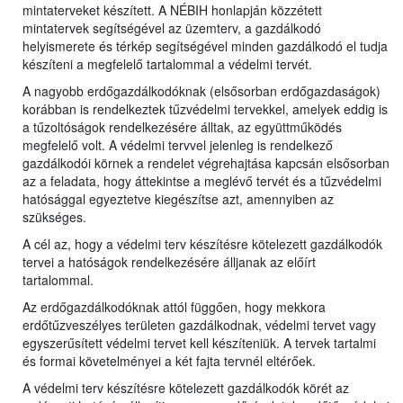
mintaterveket készített. A NÉBIH honlapján közzétett
mintatervek segítségével az üzemterv, a gazdálkodó
helyismerete és térkép segítségével minden gazdálkodó el tudja
készíteni a megfelelő tartalommal a védelmi tervét.
A nagyobb erdőgazdálkodóknak (elsősorban erdőgazdaságok)
korábban is rendelkeztek tűzvédelmi tervekkel, amelyek eddig is
a tűzoltóságok rendelkezésére álltak, az együttműködés
megfelelő volt. A védelmi tervvel jelenleg is rendelkező
gazdálkodói körnek a rendelet végrehajtása kapcsán elsősorban
az a feladata, hogy áttekintse a meglévő tervét és a tűzvédelmi
hatósággal egyeztetve kiegészítse azt, amennyiben az
szükséges.
A cél az, hogy a védelmi terv készítésre kötelezett gazdálkodók
tervei a hatóságok rendelkezésére álljanak az előírt
tartalommal.
Az erdőgazdálkodóknak attól függően, hogy mekkora
erdőtűzveszélyes területen gazdálkodnak, védelmi tervet vagy
egyszerűsített védelmi tervet kell készíteniük. A tervek tartalmi
és formai követelményei a két fajta tervnél eltérőek.
A védelmi terv készítésre kötelezett gazdálkodók körét az