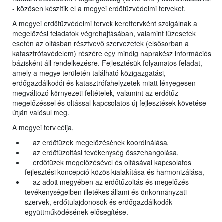
- közösen készítik el a megyei erdőtűzvédelmi terveket.
A megyei erdőtűzvédelmi tervek kerettervként szolgálnak a
megelőzési feladatok végrehajtásában, valamint tűzesetek
esetén az oltásban résztvevő szervezetek (elsősorban a
katasztrófavédelem) részére egy mindig naprakész információs
bázisként áll rendelkezésre. Fejlesztésük folyamatos feladat,
amely a megye területén található közigazgatási,
erdőgazdálkodói és katasztrófahelyzetek miatt lényegesen
megváltozó környezeti feltételek, valamint az erdőtűz
megelőzéssel és oltással kapcsolatos új fejlesztések követése
útján valósul meg.
A megyei terv célja,
az erdőtüzek megelőzésének koordinálása,
az erdőtűzoltási tevékenység összehangolása,
erdőtüzek megelőzésével és oltásával kapcsolatos
fejlesztési koncepció közös kialakítása és harmonizálása,
az adott megyében az erdőtűzoltás és megelőzés
tevékenységeiben illetékes állami és önkormányzati
szervek, erdőtulajdonosok és erdőgazdálkodók
együttműködésének elősegítése.