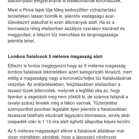
alacsonyabb elegyaránynál is kialakulhatnak koronatüzek.
Mivel a Pinus fajok tűje főleg kedvezőtlen vízháztartású
területeken lassan bomlik le, jelentős vastagságú avar-
tűlevélszint alakulhat ki ezen állományok alatt. Ha ez a
biomassza réteg elsősorban aszályos nyarakon kiszárad és
meggyullad, a felszíni tűz intenzitása és lángmagassága
jelentős lehet.
Lombos fiatalosok 5 méteres magasság alatt
Először is fontos megjegyezni hogy az 5 méteres magasság
lombos fiatalosok tekintetében azért kategorizáló tényező, mert
eddig a magasságig nagy a koronatűz/teljes tűz kialakulásának
veszélye. Az erdősítésekben, felújításokban elsősorban a
tavaszi tüzek jellemzőek, melynek a legfőbb oka az, hogy
ilyenkor a vegetáció még nem zöldült ki, de számos fafajnál a
tavalyi száraz levelek még a fákon vannak. Tűzterjedési
szempontból azonban legalább ilyen jelentős a fiatalosokban
tavasszal található elszáradt lágyszárú biomassza, amely akár
csapadék után is 1-10 óra alatt éghető állapotba képes kerülni.
Az 5 méteres magasságot elérve a fiatalosok általában már
olyan mértékben záródtak, hogy a lágyszárú növényzet