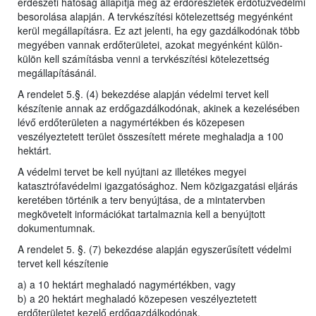
erdészeti hatóság állapítja meg az erdőrészletek erdőtűzvédelmi
besorolása alapján. A tervkészítési kötelezettség megyénként
kerül megállapításra. Ez azt jelenti, ha egy gazdálkodónak több
megyében vannak erdőterületei, azokat megyénként külön-
külön kell számításba venni a tervkészítési kötelezettség
megállapításánál.
A rendelet 5.§. (4) bekezdése alapján védelmi tervet kell
készítenie annak az erdőgazdálkodónak, akinek a kezelésében
lévő erdőterületen a nagymértékben és közepesen
veszélyeztetett terület összesített mérete meghaladja a 100
hektárt.
A védelmi tervet be kell nyújtani az illetékes megyei
katasztrófavédelmi igazgatósághoz. Nem közigazgatási eljárás
keretében történik a terv benyújtása, de a mintatervben
megkövetelt információkat tartalmaznia kell a benyújtott
dokumentumnak.
A rendelet 5. §. (7) bekezdése alapján egyszerűsített védelmi
tervet kell készítenie
a) a 10 hektárt meghaladó nagymértékben, vagy
b) a 20 hektárt meghaladó közepesen veszélyeztetett
erdőterületet kezelő erdőgazdálkodónak.