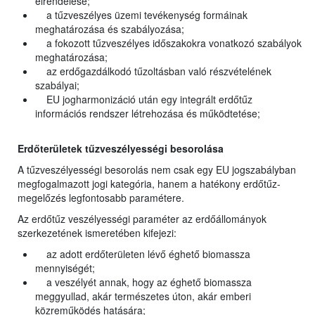
elrendelése;
a tűzveszélyes üzemi tevékenység formáinak
meghatározása és szabályozása;
a fokozott tűzveszélyes időszakokra vonatkozó szabályok
meghatározása;
az erdőgazdálkodó tűzoltásban való részvételének
szabályai;
EU jogharmonizáció után egy integrált erdőtűz
információs rendszer létrehozása és működtetése;
Erdőterületek tűzveszélyességi besorolása
A tűzveszélyességi besorolás nem csak egy EU jogszabályban
megfogalmazott jogi kategória, hanem a hatékony erdőtűz-
megelőzés legfontosabb paramétere.
Az erdőtűz veszélyességi paraméter az erdőállományok
szerkezetének ismeretében kifejezi:
az adott erdőterületen lévő éghető biomassza
mennyiségét;
a veszélyét annak, hogy az éghető biomassza
meggyullad, akár természetes úton, akár emberi
közreműködés hatására;