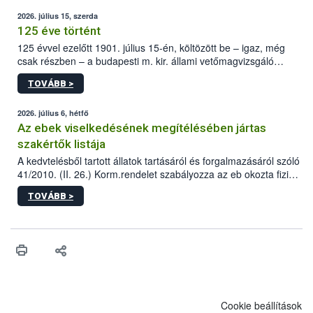
2026. július 15, szerda
125 éve történt
125 évvel ezelőtt 1901. július 15-én, költözött be – igaz, még
csak részben – a budapesti m. kir. állami vetőmagvizsgáló
állomás a Kis Rókus utca 15. szám alatti, Czigler Győző által
TOVÁBB >
tervezett új épületébe.
2026. július 6, hétfő
Az ebek viselkedésének megítélésében jártas
szakértők listája
A kedvtelésből tartott állatok tartásáról és forgalmazásáról szóló
41/2010. (II. 26.) Korm.rendelet szabályozza az eb okozta fizikai
sérülés, illetve ennek veszélye keletkezésekor felmerülő
TOVÁBB >
hatósági feladatokat, valamint a veszélyes eb tartását és annak
engedélyezését. Ezen eljárások során szükség esetén be kell
vonni az ebek viselkedésének megítélésében jártas szakértőt.
Cookie beállítások