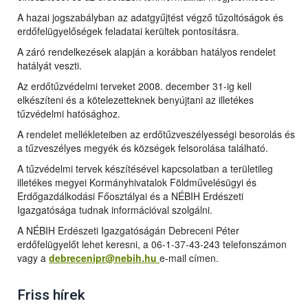
A hazai jogszabályban az adatgyűjtést végző tűzoltóságok és
erdőfelügyelőségek feladatai kerültek pontosításra.
A záró rendelkezések alapján a korábban hatályos rendelet
hatályát veszti.
Az erdőtűzvédelmi terveket 2008. december 31-ig kell
elkészíteni és a kötelezetteknek benyújtani az illetékes
tűzvédelmi hatósághoz.
A rendelet mellékleteiben az erdőtűzveszélyességi besorolás és
a tűzveszélyes megyék és községek felsorolása található.
A tűzvédelmi tervek készítésével kapcsolatban a területileg
illetékes megyei Kormányhivatalok Földművelésügyi és
Erdőgazdálkodási Főosztályai és a NÉBIH Erdészeti
Igazgatósága tudnak információval szolgálni.
A NÉBIH Erdészeti Igazgatóságán Debreceni Péter
erdőfelügyelőt lehet keresni, a 06-1-37-43-243 telefonszámon
vagy a
debrecenipr@nebih.hu
e-mail címe
n.
Friss hírek