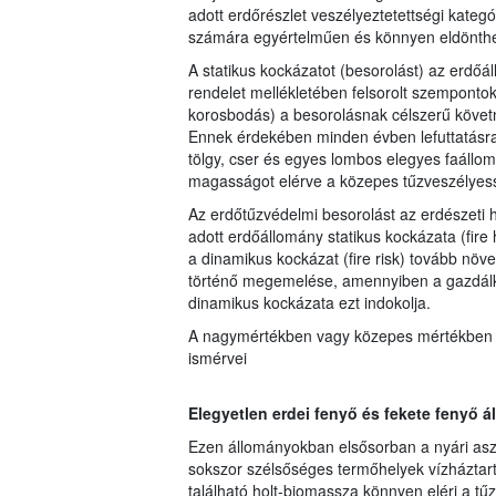
adott erdőrészlet veszélyeztetettségi kateg
számára egyértelműen és könnyen eldönthe
A statikus kockázatot (besorolást) az erdőá
rendelet mellékletében felsorolt szemponto
korosbodás) a besorolásnak célszerű követ
Ennek érdekében minden évben lefuttatásra 
tölgy, cser és egyes lombos elegyes faállo
magasságot elérve a közepes tűzveszélyess
Az erdőtűzvédelmi besorolást az erdészeti 
adott erdőállomány statikus kockázata (fire
a dinamikus kockázat (fire risk) tovább növe
történő megemelése, amennyiben a gazdálkod
dinamikus kockázata ezt indokolja.
A nagymértékben vagy közepes mértékben ve
ismérvei
Elegyetlen erdei fenyő és fekete fenyő 
Ezen állományokban elsősorban a nyári asz
sokszor szélsőséges termőhelyek vízháztart
található holt-biomassza könnyen eléri a tű