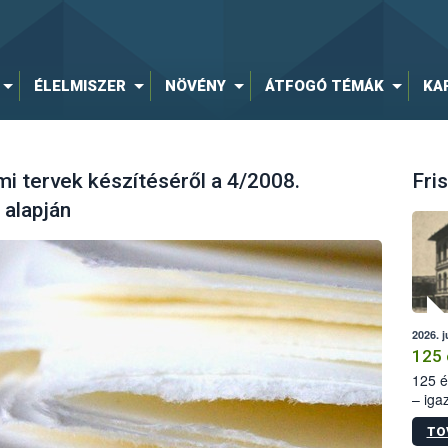
ÉLELMISZER
NÖVÉNY
ÁTFOGÓ TÉMÁK
KA
i tervek készítéséről a 4/2008.
Fris
 alapján
2026. j
125 
125 é
– iga
állam
TO
15. sz