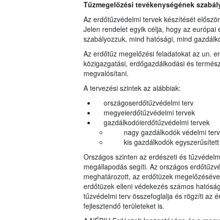
Tűzmegelőzési tevékenységének szabályo
Az erdőtűzvédelmi tervek készítését előszö
Jelen rendelet egyik célja, hogy az európai 
szabályozzuk, mind hatósági, mind gazdálko
Az erdőtűz megelőzési feladatokat az un. e
közigazgatási, erdőgazdálkodási és termész
megvalósítani.
A tervezési szintek az alábbiak:
országoserdőtűzvédelmi terv
megyeierdőtűzvédelmi tervek
gazdálkodóierdőtűzvédelmi tervek
nagy gazdálkodók védelmi terv
kis gazdálkodók egyszerűsített 
Országos szinten az erdészeti és tűzvédel
megállapodás segíti. Az országos erdőtűzvé
meghatározott, az erdőtüzek megelőzésével, 
erdőtüzek elleni védekezés számos hatóság
tűzvédelmi terv összefoglalja és rögzíti az ér
fejlesztendő területeket is.