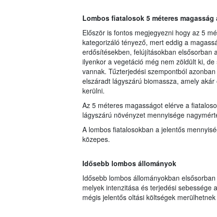
Lombos fiatalosok 5 méteres magasság a
Először is fontos megjegyezni hogy az 5 mé
kategorizáló tényező, mert eddig a magasság
erdősítésekben, felújításokban elsősorban a
ilyenkor a vegetáció még nem zöldült ki, de
vannak. Tűzterjedési szempontból azonban le
elszáradt lágyszárú biomassza, amely akár 
kerülni.
Az 5 méteres magasságot elérve a fiataloso
lágyszárú növényzet mennyisége nagymért
A lombos fiatalosokban a jelentős mennyisé
közepes.
Idősebb lombos állományok
Idősebb lombos állományokban elsősorban a
melyek intenzitása és terjedési sebessége a
mégis jelentős oltási költségek merülhetnek 