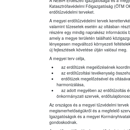
A NÉBIH Erdészeti Igazgatósága és a megy
Katasztrófavédelmi Főigazgatóság (ÖTM OKF
erdőtűzvédelmi terveket.
A megyei erdőtűzvédelmi tervek kerettervké
valamint tűzesetek esetén az oltásban rész
részére egy mindig naprakész információs bá
amely a megye területén található közigazga
lényegesen megváltozó környezeti feltételek
új fejlesztések követése útján valósul meg.
A megyei terv célja,
az erdőtüzek megelőzésének koordin
az erdőtűzoltási tevékenység összeh
erdőtüzek megelőzésével és oltásával k
harmonizálása,
az adott megyében az erdőtűzoltás és 
önkormányzati szervek, erdőtulajdonos
Az országos és a megyei tűzvédelmi tervek 
megismerhetőségükről és a megfelelő szerve
Igazgatóságok és a
megyei Kormányhivatal
gondoskodnak.