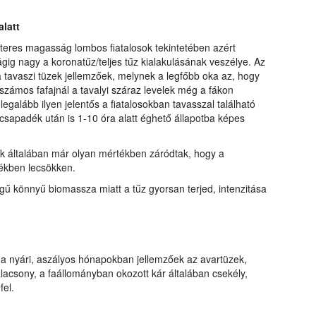
latt
teres magasság lombos fiatalosok tekintetében azért
ig nagy a koronatűz/teljes tűz kialakulásának veszélye. Az
 tavaszi tüzek jellemzőek, melynek a legfőbb oka az, hogy
 számos fafajnál a tavalyi száraz levelek még a fákon
galább ilyen jelentős a fiatalosokban tavasszal található
csapadék után is 1-10 óra alatt éghető állapotba képes
k általában már olyan mértékben záródtak, hogy a
ékben lecsökken.
gű könnyű biomassza miatt a tűz gyorsan terjed, intenzitása
 nyári, aszályos hónapokban jellemzőek az avartüzek,
lacsony, a faállományban okozott kár általában csekély,
fel.