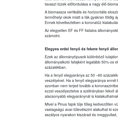
tavaszi tüzek előfordulása a nagy élő-biom
A biomassza vertikális és horizontális elos
termőhelyi okok miatt a fák gyakran földig 
Ennek következtében a koronatűz kialakulá
Az elegyetlen EF és FF fiatalos állományokb
számolni.
Elegyes erdei fenyő és fekete fenyő áll
Ezek az állománytípusok különböző tulajdon
állományalkotó fafajként legalább 50%-os e
százalékban.
Ha a fenyő elegyaránya az 50 –60 százaléko
veszélyével. Ha a fenyő elegyaránya ennél k
azonban nem terjed tovább a koronaszintben.
ezzel veszélyeztetve a szélirányban fekvő 
alacsonyabb elegyaránynál is kialakulhatna
Mivel a Pinus fajok tűje főleg kedvezőtlen ví
vastagságú avar-tűlevélszint alakulhat ki e
aszályos nyarakon kiszárad és meggyullad, a