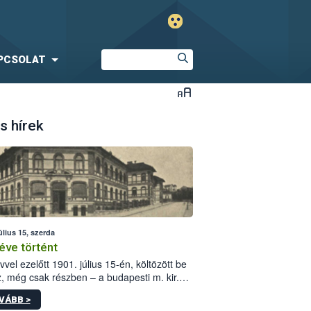
PCSOLAT
s hírek
úlius 15, szerda
éve történt
vvel ezelőtt 1901. július 15-én, költözött be
z, még csak részben – a budapesti m. kir.
i vetőmagvizsgáló állomás a Kis Rókus utca
VÁBB >
ám alatti, Czigler Győző által tervezett új