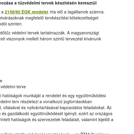
zása a tűzvédelmi tervek készítésén keresztül
r a
2158/92 EGK rendelet
írta elő a tagállamok számra.
elvárásoknak megfelelő tervkészítési kötelezettséget
dói szinten.
rdőtűz védelmi tervek tartalmazzák. A magyarországi
eti viszonyok mellett három szintű tervezést kívánunk
e
védelmi terve
mi hatóságok munkáját a rendelet és egy együttműködési
delmi terv részletezi a vonatkozó jogforrásokban
oltásával és nyilvántartásával kapcsolatos feladatokat. Az
 és gazdálkodó együttműködését igényli, ezért az országos
intett hatóságok és szervezetek feladatait, valamint kijelöli a