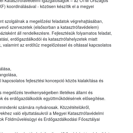
ei Katasztrófavédelmi Igazgatóságok – az ÖTM Országos
) koordinálásával - közösen készítik el a megyei
nt szolgálnak a megelőzési feladatok végrehajtásában,
tvevő szervezetek (elsősorban a katasztrófavédelem)
zisként áll rendelkezésre. Fejlesztésük folyamatos feladat,
tási, erdőgazdálkodói és katasztrófahelyzetek miatt
, valamint az erdőtűz megelőzéssel és oltással kapcsolatos
álása,
angolása,
apcsolatos fejlesztési koncepció közös kialakítása és
megelőzés tevékenységeiben illetékes állami és
ok és erdőgazdálkodók együttműködésének elősegítése.
mindenki számára nyilvánosak. Közzétételükről,
khez való eljuttatásukról a Megyei Katasztrófavédelmi
ok Földművelésügyi és Erdőgazdálkodási Főosztályai