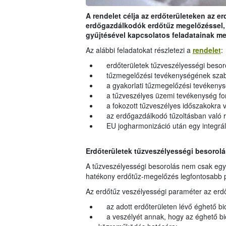
A rendelet célja az erdőterületeken az e
erdőgazdálkodók erdőtűz megelőzéssel, a
gyűjtésével kapcsolatos feladatainak m
Az alábbi feladatokat részletezi a
rendelet
:
erdőterületek tűzveszélyességi besor
tűzmegelőzési tevékenységének szabál
a gyakorlati tűzmegelőzési tevékenys
a tűzveszélyes üzemi tevékenység fo
a fokozott tűzveszélyes időszakokra 
az erdőgazdálkodó tűzoltásban való ré
EU jogharmonizáció után egy integrált
Erdőterületek tűzveszélyességi besorol
A tűzveszélyességi besorolás nem csak egy
hatékony erdőtűz-megelőzés legfontosabb 
Az erdőtűz veszélyességi paraméter az erd
az adott erdőterületen lévő éghető b
a veszélyét annak, hogy az éghető bi