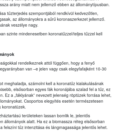
assza arány miatt nem jellemző ebben az állománytípusban.
zlása tűzterjedés szempontjából rendkívül kedvezőtlen,
ágasak, az állományokra a sűrű koronaszerkezet jellemző.
sának veszélye nagy.
an szinte mindenesetben koronatűzzel/teljes tűzzel kell
ományok
ságokkal rendelkeznek attól függően, hogy a fenyő
legyarányban van –e jelen vagy csak elegyfafajként 10-30
t meghaladja, számolni kell a koronatűz kialakulásának
isebb, elsősorban egyes fák koronájába szalad fel a tűz, ez
 Ez a „fáklyának” nevezett jelenség röptüzek forrása lehet,
állományokat. Csoportos elegyítés esetén természetesen
k koronatüzek.
zháztartású területeken lassan bomlik le, jelentős
zen állományok alatt. Ha ez a biomassza réteg elsősorban
 felszíni tűz intenzitása és lángmagassága jelentős lehet.