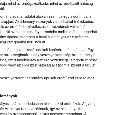
óriája mind az erdőgazdálkodó, mind az erdészeti hatóság
tő.
llomány adattár adatai alapján számítja egy algoritmus, a
k alapján. Az állomány viszonyok változásával (növekedés,
nie az erdőtűz bekövetkezés kockázatának változását.
kerül az algoritmus, így a rendelet mellékletében megadott
mány típusok esetében a fiatal állományok az 5 méteres
égi kategóriába kerülnek át.
hatóság a gazdálkodó indokolt kérésére módosíthatja. Egy
 hazard) meghatároz egy veszélyeztetettségi szintet, melyet
lhet, ezért indokolható a veszélyeztettségi kategória kérésre
ó vagy az erdészeti hatóság álláspontja szerint a terület
szélyeztetett faállomány típusok erdőtűzzel kapcsolatos
állományok
ályos, száraz periódusban alakulnak ki erdőtüzek. A gyenge
ás viszonyai is kedvezőtlenek, így az állományokban
zveszély szempontjából kritikus nedvességtartalmat. A