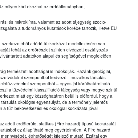
z milyen kárt okozhat az erdőállományban,
ási és mikroklíma, valamint az adott tájegység szocio-
izsgálata a tudományos kutatások körébe tartozik, illetve EU
k szerkezetéből adódó tűzkockázat modellezésére van
apját tehát az erdőrészlet szinten elvégzett osztályozás
yilvántartott adatokon alapul és segítségével megfelelően
ág természeti adottságai is indokolják. Hazánk geológiai,
észetvédelmi szempontból kedvező - mozaikos társulás-
ációtűz-védelmi szempontból – egyes jól körülhatárolható
é teszi a tűzvédelmi klasszifikáció tájegység vagy megye szintű
erkezet miatt egy községhatáron belül is előfordul, hogy a
 társulás ökológiai egyensúlyát, de a termőhely jelentős
én a tűz-bekövetkezési és ökológiai kockázata jóval
z adott erdőterület statikus (Fire hazard) típusú kockázatát
ntartásból ez állapítható meg egyértelműen. A Fire hazard
 mennyiségét, éghetőségét kifejező mutató. Ezáltal egy