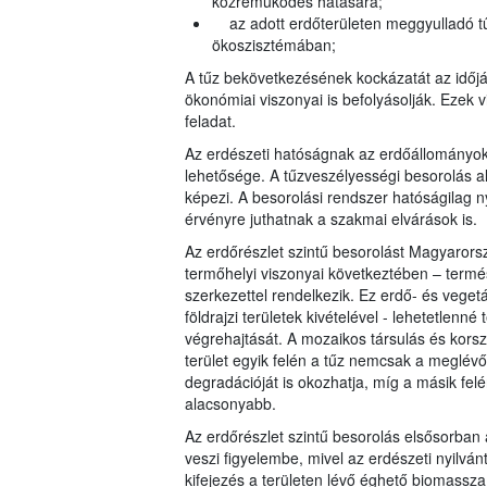
közreműködés hatására;
az adott erdőterületen meggyulladó tű
ökoszisztémában;
A tűz bekövetkezésének kockázatát az időjár
ökonómiai viszonyai is befolyásolják. Ezek v
feladat.
Az erdészeti hatóságnak az erdőállományo
lehetősége. A tűzveszélyességi besorolás al
képezi. A besorolási rendszer hatóságilag n
érvényre juthatnak a szakmai elvárások is.
Az erdőrészlet szintű besorolást Magyarorsz
termőhelyi viszonyai következtében – term
szerkezettel rendelkezik. Ez erdő- és veget
földrajzi területek kivételével - lehetetlenn
végrehajtását. A mozaikos társulás és korsz
terület egyik felén a tűz nemcsak a meglévő
degradációját is okozhatja, míg a másik fel
alacsonyabb.
Az erdőrészlet szintű besorolás elsősorban a
veszi figyelembe, mivel az erdészeti nyilvá
kifejezés a területen lévő éghető biomassza