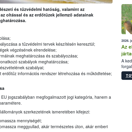
épüle
rdészeti és tűzvédelmi hatóság, valamint az
z oltással és az erdőtüzek jellemző adatainak
eghatározása.
olása;
2026. j
yozása a tűzvédelmi tervek készítésén keresztül;
Az e
égek végzésének elrendelése;
járta
rmáinak meghatározása és szabályozása;
A kedv
vonatkozó szabályok meghatározása;
forga
szvételének szabályai;
Korm.
 erdőtűz információs rendszer létrehozása és működtetése;
TO
sérül
felme
ása
veszé
Ezen 
 EU jogszabályban megfogalmazott jogi kategória, hanem a
vonni
paramétere.
jártas
őállományok szerkezetének ismeretében kifejezi:
iomassza mennyiségét;
omassza meggyullad, akár természetes úton, akár emberi