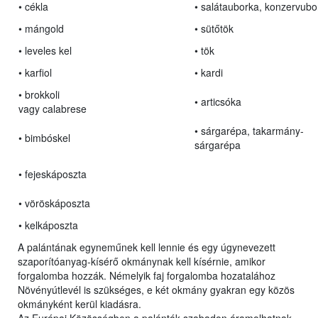
• cékla
• salátauborka, konzervubo
• mángold
• sütőtök
• leveles kel
• tök
• karfiol
• kardi
• brokkoli
• articsóka
vagy calabrese
• sárgarépa, takarmány-
• bimbóskel
sárgarépa
• fejeskáposzta
• vöröskáposzta
• kelkáposzta
A palántának egyneműnek kell lennie és egy úgynevezett
szaporítóanyag-kísérő okmánynak kell kísérnie, amikor
forgalomba hozzák. Némelyik faj forgalomba hozatalához
Növényútlevél is szükséges, e két okmány gyakran egy közös
okmányként kerül kiadásra.