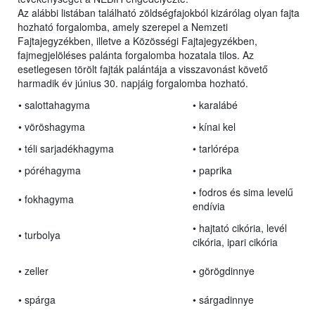
Az alábbi listában található zöldségfajokból kizárólag olyan fajta
hozható forgalomba, amely szerepel a Nemzeti
Fajtajegyzékben, illetve a Közösségi Fajtajegyzékben,
fajmegjelöléses palánta forgalomba hozatala tilos. Az
esetlegesen törölt fajták palántája a visszavonást követő
harmadik év június 30. napjáig forgalomba hozható.
• salottahagyma
• karalábé
• vöröshagyma
• kínai kel
• téli sarjadékhagyma
• tarlórépa
• póréhagyma
• paprika
• fodros és sima levelű
• fokhagyma
endívia
• hajtató cikória, levél
• turbolya
cikória, ipari cikória
• zeller
• görögdinnye
• spárga
• sárgadinnye