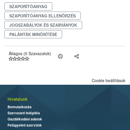
vonni az ebek viselkedésének megítélésében jártas szakértőt.
SZAPORÍTÓANYAG
SZAPORÍTÓANYAG ELLENŐRZÉS
JOGSZABÁLYOK ÉS SZABVÁNYOK
PALÁNTÁK MINŐSÍTÉSE
Átlagos (0 Szavazatok)
Cookie beállítások
Hivatalunk
Bemutatkozás
Szervezeti felépítés
Gazdálkodási adatok
Felügyeleti szervünk