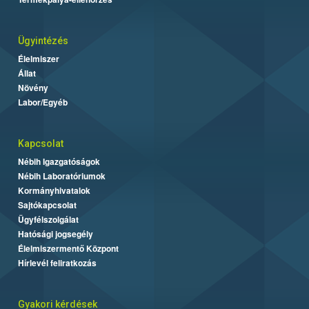
Ügyintézés
Élelmiszer
Állat
Növény
Labor/Egyéb
Kapcsolat
Nébih Igazgatóságok
Nébih Laboratóriumok
Kormányhivatalok
Sajtókapcsolat
Ügyfélszolgálat
Hatósági jogsegély
Élelmiszermentő Központ
Hírlevél feliratkozás
Gyakori kérdések