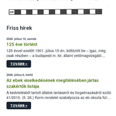
Friss hírek
2026. július 15, szerda
125 éve történt
125 évvel ezelőtt 1901. július 15-én, költözött be – igaz, még
csak részben – a budapesti m. kir. állami vetőmagvizsgáló
állomás a Kis Rókus utca 15. szám alatti, Czigler Győző által
TOVÁBB >
tervezett új épületébe.
2026. július 6, hétfő
Az ebek viselkedésének megítélésében jártas
szakértők listája
A kedvtelésből tartott állatok tartásáról és forgalmazásáról szóló
41/2010. (II. 26.) Korm.rendelet szabályozza az eb okozta fizikai
sérülés, illetve ennek veszélye keletkezésekor felmerülő
TOVÁBB >
hatósági feladatokat, valamint a veszélyes eb tartását és annak
engedélyezését. Ezen eljárások során szükség esetén be kell