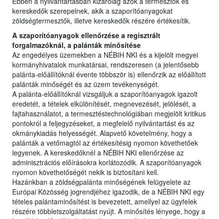
Ebben a nyilvántartásban kizárólag azok a termesztők és
kereskedők szerepelnek, akik a szaporítóanyagokat
zöldségtermesztők, illetve kereskedők részére értékesítik.
A szaporítóanyagok ellenőrzése a regisztrált
forgalmazóknál, a palánták
minősítése
Az engedélyes üzemekben a NÉBIH NKI és a kijelölt megyei
kormányhivatalok munkatársai, rendszeresen (a jelentősebb
palánta-előállítóknál évente többször is) ellenőrzik az előállított
palánták minőségét és az üzem tevékenységét.
A palánta-előállítóknál vizsgáljuk a szaporítóanyagok igazolt
eredetét, a tételek elkülönítését, megnevezését, jelölését, a
fajtahasználatot, a termesztéstechnológiában megjelölt kritikus
pontokról a feljegyzéseket, a megfelelő nyilvántartást és az
okmánykiadás helyességét. Alapvető követelmény, hogy a
palánták a vetőmagtól az értékesítésig nyomon követhetőek
legyenek. A kereskedőknél a NÉBIH NKI ellenőrzése az
adminisztrációs előírásokra korlátozódik. A szaporítóanyagok
nyomon követhetőségét nekik is biztosítani kell.
Hazánkban a zöldségpalánta minőségének felügyelete az
Európai Közösség jogrendjéhez igazodik, de a NÉBIH NKI egy
tételes palántaminősítést is bevezetett, amellyel az ügyfelek
részére többletszolgáltatást nyújt. A minősítés lényege, hogy a