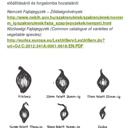
előállításáról és forgalomba hozataláról
Nemzeti Fajtajegyzék – Zöldségnövények:
http://www.nebih.gov.hu/szakteruletek/szakteruletek/novter
m_ig/szakteruletek/fajta_szap/jegyzekek/nemzeti.html
Közösségi Fajtajegyzék (Common catalogue of varieties of
vegetable species):
http://eurlex.europa.eu/LexUriServ/LexUriServ.do?
uri=OJ:C:2012:341A:0001:0618:EN:PDF