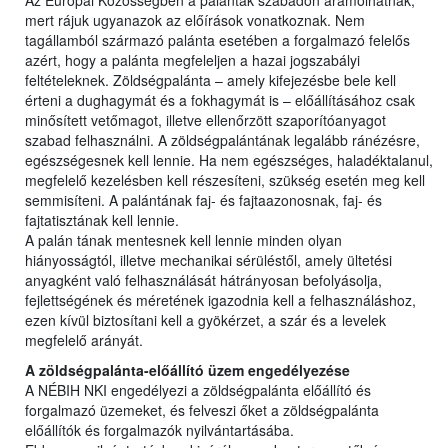
Az Európai Közösségben a palánták szabadon áramolhatnak,
mert rájuk ugyanazok az előírások vonatkoznak. Nem
tagállamból származó palánta esetében a forgalmazó felelős
azért, hogy a palánta megfeleljen a hazai jogszabályi
feltételeknek. Zöldségpalánta – amely kifejezésbe bele kell
érteni a dughagymát és a fokhagymát is – előállításához csak
minősített vetőmagot, illetve ellenőrzött szaporítóanyagot
szabad felhasználni. A zöldségpalántának legalább ránézésre,
egészségesnek kell lennie. Ha nem egészséges, haladéktalanul,
megfelelő kezelésben kell részesíteni, szükség esetén meg kell
semmisíteni. A palántának faj- és fajtaazonosnak, faj- és
fajtatisztának kell lennie.
A palán tának mentesnek kell lennie minden olyan
hiányosságtól, illetve mechanikai sérüléstől, amely ültetési
anyagként való felhasználását hátrányosan befolyásolja,
fejlettségének és méretének igazodnia kell a felhasználáshoz,
ezen kívül biztosítani kell a gyökérzet, a szár és a levelek
megfelelő arányát.
A zöldségpalánta-előállító üzem engedélyezése
A NÉBIH NKI engedélyezi a zöldségpalánta előállító és
forgalmazó üzemeket, és felveszi őket a zöldségpalánta
előállítók és forgalmazók nyilvántartásába.