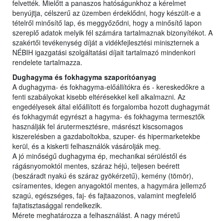
felvették. Mielőtt a panaszos hatóságunkhoz a kérelmet
benyújtja, célszerű az üzemben érdeklődni, hogy készült-e a
tételről minősítő lap, és meggyőződni, hogy a minősítő lapon
szereplő adatok melyik fél számára tartalmaznak bizonyítékot. A
szakértői tevékenység díját a vidékfejlesztési miniszternek a
NÉBIH igazgatási szolgáltatási díjait tartalmazó mindenkori
rendelete tartalmazza.
Dughagyma és fokhagyma szaporítóanyag
A dughagyma- és fokhagyma-előállítókra és - kereskedőkre a
fenti szabályokat kisebb eltérésekkel kell alkalmazni. Az
engedélyesek által előállított és forgalomba hozott dughagymát
és fokhagymát egyrészt a hagyma- és fokhagyma termesztők
használják fel árutermesztésre, másrészt kiscsomagos
kiszerelésben a gazdaboltokba, szuper- és hipermarketekbe
kerül, és a kiskerti felhasználók vásárolják meg.
A jó minőségű dughagyma ép, mechanikai sérüléstől és
rágásnyomoktól mentes, száraz héjú, teljesen beérett
(beszáradt nyakú és száraz gyökérzetű), kemény (tömör),
csíramentes, idegen anyagoktól mentes, a hagymára jellemző
szagú, egészséges, faj- és fajtaazonos, valamint megfelelő
fajtatisztasággal rendelkezik.
Mérete meghatározza a felhasználást. A nagy méretű