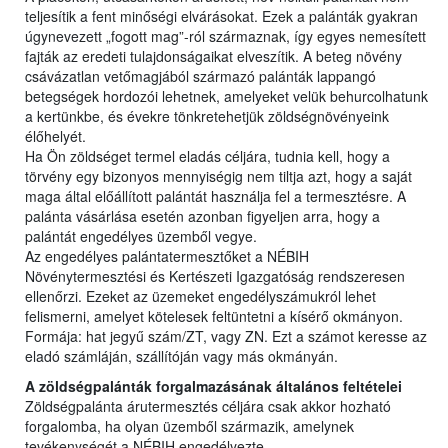
teljesítik a fent minőségi elvárásokat. Ezek a palánták gyakran
úgynevezett „fogott mag”-ról származnak, így egyes nemesített
fajták az eredeti tulajdonságaikat elveszítik. A beteg növény
csávázatlan vetőmagjából származó palánták lappangó
betegségek hordozói lehetnek, amelyeket velük behurcolhatunk
a kertünkbe, és évekre tönkretehetjük zöldségnövényeink
élőhelyét.
Ha Ön zöldséget termel eladás céljára, tudnia kell, hogy a
törvény egy bizonyos mennyiségig nem tiltja azt, hogy a saját
maga által előállított palántát használja fel a termesztésre. A
palánta vásárlása esetén azonban figyeljen arra, hogy a
palántát engedélyes üzemből vegye.
Az engedélyes palántatermesztőket a NÉBIH
Növénytermesztési és Kertészeti Igazgatóság rendszeresen
ellenőrzi. Ezeket az üzemeket engedélyszámukról lehet
felismerni, amelyet kötelesek feltüntetni a kísérő okmányon.
Formája: hat jegyű szám/ZT, vagy ZN. Ezt a számot keresse az
eladó számláján, szállítóján vagy más okmányán.
A zöldségpalánták forgalmazásának általános feltételei
Zöldségpalánta árutermesztés céljára csak akkor hozható
forgalomba, ha olyan üzemből származik, amelynek
tevékenységét a NÉBIH engedélyezte.