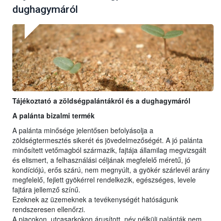
dughagymáról
Tájékoztató a zöldségpalántákról és a dughagymáról
A palánta bizalmi termék
A palánta minősége jelentősen befolyásolja a
zöldségtermesztés sikerét és jövedelmezőségét. A jó palánta
minősített vetőmagból származik, fajtája államilag megvizsgált
és elismert, a felhasználási céljának megfelelő méretű, jó
kondíciójú, erős szárú, nem megnyúlt, a gyökér szárlevél arány
megfelelő, fejlett gyökérrel rendelkezik, egészséges, levele
fajtára jellemző színű.
Ezeknek az üzemeknek a tevékenységét hatóságunk
rendszeresen ellenőrzi.
A piacokon, utcasarkokon árusított, név nélküli palánták nem