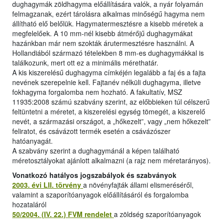
dughagymák zöldhagyma előállítására valók, a nyár folyamán
felmagzanak, ezért tárolásra alkalmas minőségű hagyma nem
állítható elő belőlük. Hagymatermesztésre a kisebb méretek a
megfelelőek. A 10 mm-nél kisebb átmérőjű dughagymákat
hazánkban már nem szokták árutermesztésre használni. A
Hollandiából származó tételekben 8 mm-es dughagymákkal is
találkozunk, mert ott ez a minimális mérethatár.
A kis kiszerelésű dughagyma címkéjén legalább a faj és a fajta
nevének szerepelnie kell. Fajtanév nélküli dughagyma, illetve
fokhagyma forgalomba nem hozható. A fakultatív, MSZ
11935:2008 számú szabvány szerint, az előbbieken túl célszerű
feltüntetni a méretet, a kiszerelési egység tömegét, a kiszerelő
nevét, a származási országot, a „hőkezelt”, vagy „nem hőkezelt”
feliratot, és csávázott termék esetén a csávázószer
hatóanyagát.
A szabvány szerint a dughagymánál a képen található
méretosztályokat ajánlott alkalmazni (a rajz nem méretarányos).
Vonatkozó hatályos jogszabályok és szabványok
2003. évi LII. törvény
a növényfajták állami elismeréséről,
valamint a szaporítóanyagok előállításáról és forgalomba
hozataláról
50/2004. (IV. 22.) FVM rendelet
a zöldség szaporítóanyagok