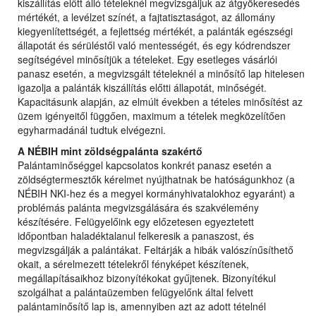
kiszállítás előtt álló tételeknél megvizsgáljuk az átgyökeresedés
mértékét, a levélzet színét, a fajtatisztaságot, az állomány
kiegyenlítettségét, a fejlettség mértékét, a palánták egészségi
állapotát és sérüléstől való mentességét, és egy kódrendszer
segítségével minősítjük a tételeket. Egy esetleges vásárlói
panasz esetén, a megvizsgált tételeknél a minősítő lap hitelesen
igazolja a palánták kiszállítás előtti állapotát, minőségét.
Kapacitásunk alapján, az elmúlt években a tételes minősítést az
üzem igényeitől függően, maximum a tételek megközelítően
egyharmadánál tudtuk elvégezni.
A NÉBIH mint zöldségpalánta szakértő
Palántaminőséggel kapcsolatos konkrét panasz esetén a
zöldségtermesztők kérelmet nyújthatnak be hatóságunkhoz (a
NÉBIH NKI-hez és a megyei kormányhivatalokhoz egyaránt) a
problémás palánta megvizsgálására és szakvélemény
készítésére. Felügyelőink egy előzetesen egyeztetett
időpontban haladéktalanul felkeresik a panaszost, és
megvizsgálják a palántákat. Feltárják a hibák valószínűsíthető
okait, a sérelmezett tételekről fényképet készítenek,
megállapításaikhoz bizonyítékokat gyűjtenek. Bizonyítékul
szolgálhat a palántaüzemben felügyelőnk által felvett
palántaminősítő lap is, amennyiben azt az adott tételnél