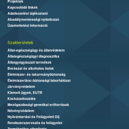
Projektek
Kapcsolódó linkek
Adatkezelési tájékoztató
Akadálymentességi nyilatkozat
Üzemeltetési információ
Szakterületek
Állat-egészségügy és állatvédelem
Állategészségügyi diagnosztika
Állatgyógyászati termékek
Borászat és alkoholos italok
Élelmiszer- és takarmánybiztonság
Élelmiszerlánc-biztonsági laborhálózat
Járványvédelem
Kiemelt ügyek, EUTR
Kockázatkezelés
Mezőgazdasági genetikai erőforrások
Növényvédelem
Nyilvántartási és Felügyeleti Díj
Rendszerszervezés és felügyelet
Termékpálya-ellenőrzés