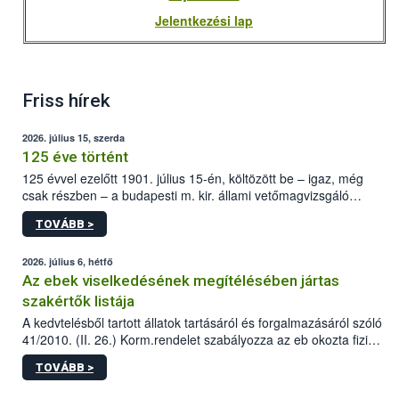
Jelentkezési lap
Friss hírek
2026. július 15, szerda
125 éve történt
125 évvel ezelőtt 1901. július 15-én, költözött be – igaz, még
csak részben – a budapesti m. kir. állami vetőmagvizsgáló
állomás a Kis Rókus utca 15. szám alatti, Czigler Győző által
TOVÁBB >
tervezett új épületébe.
2026. július 6, hétfő
Az ebek viselkedésének megítélésében jártas
szakértők listája
A kedvtelésből tartott állatok tartásáról és forgalmazásáról szóló
41/2010. (II. 26.) Korm.rendelet szabályozza az eb okozta fizikai
sérülés, illetve ennek veszélye keletkezésekor felmerülő
TOVÁBB >
hatósági feladatokat, valamint a veszélyes eb tartását és annak
engedélyezését. Ezen eljárások során szükség esetén be kell