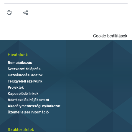
vonni az ebek viselkedésének megítélésében jártas szakértőt.
Cookie beállítások
Hivatalunk
Bemutatkozás
Szervezeti felépítés
Gazdálkodási adatok
Felügyeleti szervünk
Projektek
Kapcsolódó linkek
Adatkezelési tájékoztató
Akadálymentességi nyilatkozat
Üzemeltetési információ
Szakterületek