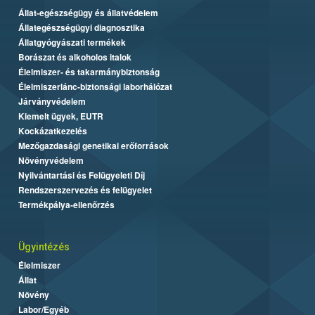
Állat-egészségügy és állatvédelem
Állategészségügyi diagnosztika
Állatgyógyászati termékek
Borászat és alkoholos italok
Élelmiszer- és takarmánybiztonság
Élelmiszerlánc-biztonsági laborhálózat
Járványvédelem
Kiemelt ügyek, EUTR
Kockázatkezelés
Mezőgazdasági genetikai erőforrások
Növényvédelem
Nyilvántartási és Felügyeleti Díj
Rendszerszervezés és felügyelet
Termékpálya-ellenőrzés
Ügyintézés
Élelmiszer
Állat
Növény
Labor/Egyéb