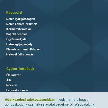
Kapcsolat
Nébih Igazgatóságok
Nébih Laboratóriumok
Kormányhivatalok
Sajtókapcsolat
Ügyfélszolgálat
Hatósági jogsegély
Élelmiszermentő Központ
Hírlevél feliratkozás
Gyakori kérdések
Élelmiszer
Állat
Növény
Laboratóriumok
Labor/Egyéb
Adatkezelési tájékoztatónkban
megismerheti, hogyan
gondoskodunk személyes adatai védelméről. Weboldalunk