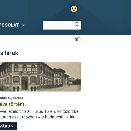
PCSOLAT
s hírek
úlius 15, szerda
éve történt
vvel ezelőtt 1901. július 15-én, költözött be
z, még csak részben – a budapesti m. kir.
i vetőmagvizsgáló állomás a Kis Rókus utca
VÁBB >
ám alatti, Czigler Győző által tervezett új