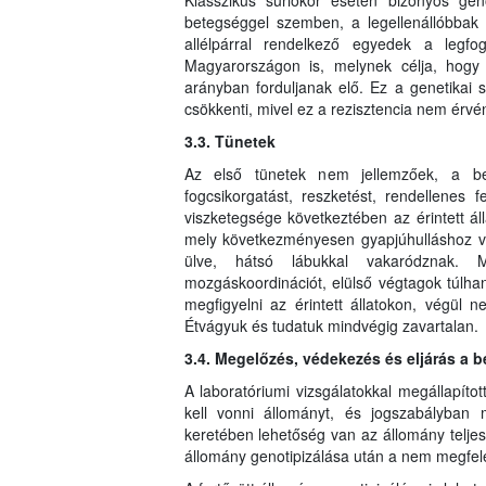
Klasszikus súrlókór esetén bizonyos gen
betegséggel szemben, a legellenállóbba
allélpárral rendelkező egyedek a legfo
Magyarországon is, melynek célja, hog
arányban forduljanak elő. Ez a genetikai 
csökkenti, mivel ez a rezisztencia nem érvé
3.3. Tünetek
Az első tünetek nem jellemzőek, a bet
fogcsikorgatást, reszketést, rendellenes
viszketegsége következtében az érintett áll
mely következményesen gyapjúhulláshoz ve
ülve, hátsó lábukkal vakaródznak. M
mozgáskoordinációt, elülső végtagok túlh
megfigyelni az érintett állatokon, végül n
Étvágyuk és tudatuk mindvégig zavartalan.
3.4. Megelőzés, védekezés és eljárás a 
A laboratóriumi vizsgálatokkal megállapítot
kell vonni állományt, és jogszabályban 
keretében lehetőség van az állomány teljes,
állomány genotipizálása után a nem megfelel