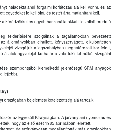
nyt haladéktalanul forgalmi korlátozás alá kell vonni, és az
egyedeket le kell ölni, és testét ártalmatlanítani kell.
 kérődzőkkel és egyéb haszonállatokkal tilos állati eredetű
ség felderítésére szolgálnak a tagállamokban bevezetett
az állományokban elhullott, kényszervágott, elkülönítetten
yvelejét vizsgáljuk a jogszabályban meghatározott kor felett,
 állatok agyvelejét korhatárra való tekintet nélkül vizsgálni
títése szempontjából kiemelkedő jelentőségű SRM anyagok
d lejjebb).
thy)
országában bejelentési kötelezettség alá tartozik.
lőször az Egyesült Királyságban. A járványtani nyomozás és
ettek, hogy az első eset 1985 áprilisában lehetett.
elterjedt, de szórványosan megállapították más országokban