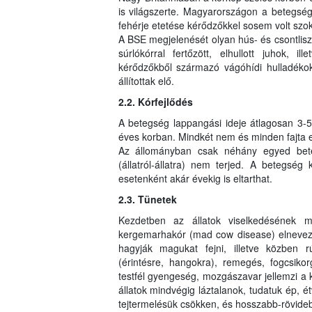
is világszerte. Magyarországon a betegség s
fehérje etetése kérődzőkkel sosem volt sz
A BSE megjelenését olyan hús- és csontliszt
súrlókórral fertőzött, elhullott juhok, il
kérődzőkből származó vágóhídi hulladékok
állítottak elő.
2.2. Kórfejlődés
A betegség lappangási ideje átlagosan 3-5 é
éves korban. Mindkét nem és minden fajta e
Az állományban csak néhány egyed bete
(állatról-állatra) nem terjed. A betegség 
esetenként akár évekig is eltarthat.
2.3. Tünetek
Kezdetben az állatok viselkedésének 
kergemarhakór (mad cow disease) elnevezé
hagyják magukat fejni, illetve közben 
(érintésre, hangokra), remegés, fogcsikorg
testfél gyengeség, mozgászavar jellemzi a
állatok mindvégig láztalanok, tudatuk ép, é
tejtermelésük csökken, és hosszabb-rövideb