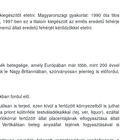
kiegészítőt etetni. Magyarországi gyakorlat: 1990 óta tilos
, 1997-ben ez a tilalom kiegészült az emlős eredetű fehérje
nemű állati eredetű fehérjét kérődzőkkel etetni.
cskék betegsége, amely Európában már több, mint 200 évvel
ták le Nagy-Britanniában, szórványosan jelenleg is előfordul,
kban fordul elő.
lisan is terjed, ezen kívül a fertőzött környezetből is juthat
 priont különféle testváladékaikkal (tej, vér, liquor), ezáltal
ókórral fertőzött állat placentájának elfogyasztása általi
 Vertikálisan beteg anyaállat tejének fogyasztásával is