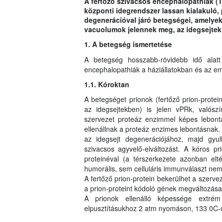
A fertőző szivacsos encephalopathiák (
központi idegrendszer lassan kialakuló, 
degenerációval járó betegségei, amelyek 
vacuolumok jelennek meg, az idegsejtek 
1. A betegség ismertetése
A betegség hosszabb-rövidebb idő alat
encephalopathiák a háziállatokban és az e
1.1. Kóroktan
A betegséget prionok (fertőző prion-prote
az idegsejtekben) is jelen vPRk, valósz
szervezet proteáz enzimmel képes lebontan
ellenállnak a proteáz enzimes lebontásnak
az idegsejt degenerációjához, majd gyull
szivacsos agyvelő-elváltozást. A kóros p
proteinéval (a térszerkezete azonban elté
humorális, sem celluláris immunválaszt nem 
A fertőző prion-protein bekerülhet a szerv
a prion-proteint kódoló gének megváltozása 
A prionok ellenálló képessége extrém n
elpusztításukhoz 2 atm nyomáson, 133 0C-