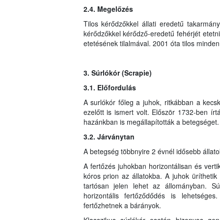
2.4. Megelőzés
Tilos kérődzőkkel állati eredetű takarmány
kérődzőkkel kérődző-eredetű fehérjét etetni
etetésének tilalmával. 2001 óta tilos minden
3. Súrlókór (Scrapie)
3.1. Előfordulás
A surlókór főleg a juhok, ritkábban a ke
ezelőtt is ismert volt. Először 1732-ben ír
hazánkban is megállapították a betegséget.
3.2. Járványtan
A betegség többnyire 2 évnél idősebb állato
A fertőzés juhokban horizontálisan és vertiká
kóros prion az állatokba. A juhok üríthetik a
tartósan jelen lehet az állományban. Súrl
horizontális fertőződődés is lehetséges.
fertőzhetnek a bárányok.