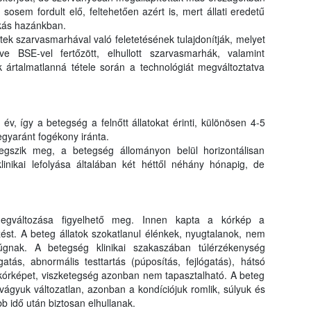
osem fordult elő, feltehetően azért is, mert állati eredetű
okás hazánkban.
ek szarvasmarhával való feletetésének tulajdonítják, melyet
letve BSE-vel fertőzött, elhullott szarvasmarhák, valamint
 ártalmatlanná tétele során a technológiát megváltoztatva
v, így a betegség a felnőtt állatokat érinti, különösen 4-5
gyaránt fogékony iránta.
gszik meg, a betegség állományon belül horizontálisan
klinikai lefolyása általában két héttől néhány hónapig, de
megváltozása figyelhető meg. Innen kapta a kórkép a
st. A beteg állatok szokatlanul élénkek, nyugtalanok, nem
rúgnak. A betegség klinikai szakaszában túlérzékenység
atás, abnormális testtartás (púposítás, fejlógatás), hátsó
 kórképet, viszketegség azonban nem tapasztalható. A beteg
tvágyuk változatlan, azonban a kondíciójuk romlik, súlyuk és
b idő után biztosan elhullanak.