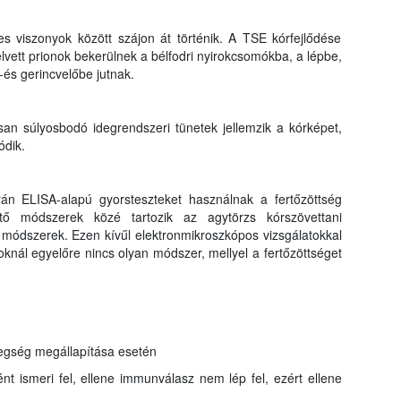
es viszonyok között szájon át történik. A TSE kórfejlődése
elvett prionok bekerülnek a bélfodri nyirokcsomókba, a lépbe,
és gerincvelőbe jutnak.
osan súlyosbodó idegrendszeri tünetek jellemzik a kórképet,
ódik.
án ELISA-alapú gyorsteszteket használnak a fertőzöttség
ítő módszerek közé tartozik az agytörzs kórszövettani
 módszerek. Ezen kívűl elektronmikroszkópos vizsgálatokkal
atoknál egyelőre nincs olyan módszer, mellyel a fertőzöttséget
tegség megállapítása esetén
ént ismeri fel, ellene immunválasz nem lép fel, ezért ellene