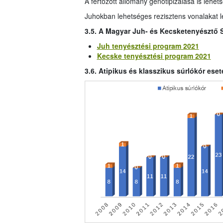
A fertőzött állomány genotipizálása is lehets
Juhokban lehetséges rezisztens vonalakat lé
3.5. A Magyar Juh- és Kecsketenyésztő 
Juh tenyésztési program 2021
Kecske tenyésztési program 2021
3.6. Atipikus és klasszikus súrlókór es