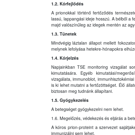
1.2. Kórfejlődés
A prionokkal történő fertőződés természet
lassú, lappangási ideje hosszú. A bélből a f
majd valószínűleg az idegek mentén az agy-
1.3. Tünetek
Mindvégig láztalan állapot mellett fokozat
melynek lefolyása hetekre-hónapokra elhúz
1.4. Kórjelzés
Napjainkban TSE monitoring vizsgálat sor
kimutatására. Egyéb kimutatási/megerős
vizsgálata, immunoblot, immunhisztokémiai
is ki lehet mutatni a fertőzöttséget. Élő áll
biztosan meg tudnánk állapítani.
1.5. Gyógykezelés
A betegséget gyógykezelni nem lehet.
1.6. Megelőzés, védekezés és eljárás a be
A kóros prion-proteint a szervezet sajátjak
immunizálni sem lehet.