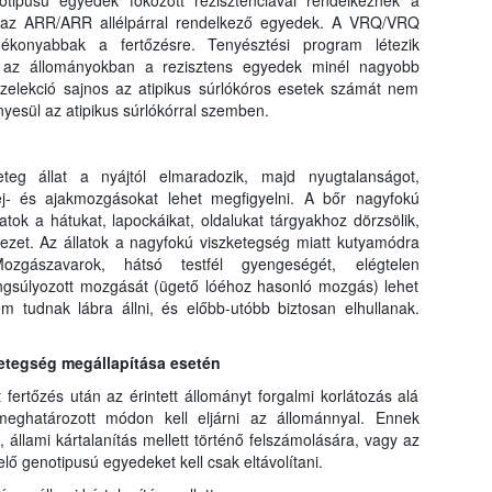
otipusú egyedek fokozott rezisztenciával rendelkeznek a
k az ARR/ARR allélpárral rendelkező egyedek. A VRQ/VRQ
gékonyabbak a fertőzésre. Tenyésztési program létezik
y az állományokban a rezisztens egyedek minél nagyobb
szelekció sajnos az atipikus súrlókóros esetek számát nem
nyesül az atipikus súrlókórral szemben.
eg állat a nyájtól elmaradozik, majd nyugtalanságot,
 fej- és ajakmozgásokat lehet megfigyelni. A bőr nagyfokú
atok a hátukat, lapockáikat, oldalukat tárgyakhoz dörzsölik,
zet. Az állatok a nagyfokú viszketegség miatt kutyamódra
ozgászavarok, hátsó testfél gyengeségét, elégtelen
angsúlyozott mozgását (ügető lóéhoz hasonló mozgás) lehet
em tudnak lábra állni, és előbb-utóbb biztosan elhullanak.
betegség megállapítása esetén
t fertőzés után az érintett állományt forgalmi korlátozás alá
meghatározott módon kell eljárni az állománnyal. Ennek
 állami kártalanítás mellett történő felszámolására, vagy az
ő genotipusú egyedeket kell csak eltávolítani.