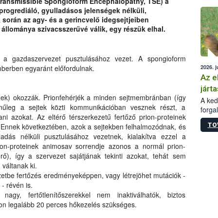
Transmissible Spongioform Encephalopathy, TSE) a
épüle
progrediáló, gyulladásos jelenségek nélküli,
során az agy- és a gerincvelő idegsejtjeiben
állománya szivacsszerűvé válik, egy részük elhal.
t a gazdaszervezet pusztulásához vezet. A spongioform
2026. j
mberben egyaránt előfordulnak.
Az e
járta
inek) okozzák. Prionfehérjék a minden sejtmembránban (így
A kedv
ínűleg a sejtek közti kommunikációban vesznek részt, a
forga
i azokat. Az eltérő térszerkezetű fertőző prion-proteinek
Korm.
TO
. Ennek következtében, azok a sejtekben felhalmozódnak, és
sérül
adás nélküli pusztulásához vezetnek, kialakítva ezzel a
felme
rion-proteinek animosav sorrendje azonos a normál prion-
veszé
Ezen 
rő), így a szervezet sajátjának tekinti azokat, tehát sem
vonni
váltanak ki.
jártas
ezetbe fertőzés eredményeképpen, vagy létrejöhet mutációk -
- révén is.
agy, fertőtlenítőszerekkel nem inaktiválhatók, biztos
on legalább 20 perces hőkezelés szükséges.