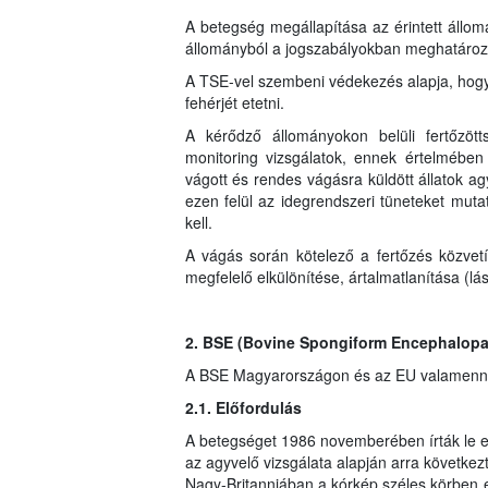
A betegség megállapítása az érintett állomá
állományból a jogszabályokban meghatározott 
A TSE-vel szembeni védekezés alapja, hogy a
fehérjét etetni.
A kérődző állományokon belüli fertőzött
monitoring vizsgálatok, ennek értelmében 
vágott és rendes vágásra küldött állatok ag
ezen felül az idegrendszeri tüneteket mutató
kell.
A vágás során kötelező a fertőzés közve
megfelelő elkülönítése, ártalmatlanítása (lás
2. BSE (Bovine Spongiform Encephalopa
A BSE Magyarországon és az EU valamennyi 
2.1. Előfordulás
A betegséget 1986 novemberében írták le e
az agyvelő vizsgálata alapján arra következt
Nagy-Britanniában a kórkép széles körben 