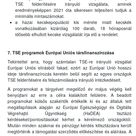
TSE felderítésére irányuló vizsgálata, aminek
eredményeképpen 2021 óta sikeresen teljesíteni tudjuk a
minimális mintaszámokat.
a hazai kecskepopuláció kis mérete miatt kecskék
vonatkozásában kizárólag 100 darab, 18 hónaposnál
idősebb elhullott kecske vizsgálatát írja elő a rendelet.
7. TSE programok Európai Uniós társfinanszírozása
Tekintettel arra, hogy számtalan TSE-re irányuló vizsgálat
Európai Uniós elírásból fakad, ezért az Európai Unió hosszú
ideje társfinanszírozás keretén belül segíti az egyes országok
TSE felderítésére és felszámolására irányuló intézkedéseit.
A programokat a tárgyévet megelőző év május végéig kell
benyújtani az erre a célra kialakított felületre. A beadott
programokat külsős szakértők értékelik ki és az általuk tett
megállapítások alapján az Európai Egészségügyi és Digitális
Végrehajtó Ügynökség (HaDEA) tisztázó
kérdéseket/pontosításokat kérhet a kérelmező országoktól.
Miután minden szakmai és pénzügyi kérdés kitisztázásra került
megtörténik a támogatási szerződés előkészítése és aláírása. A