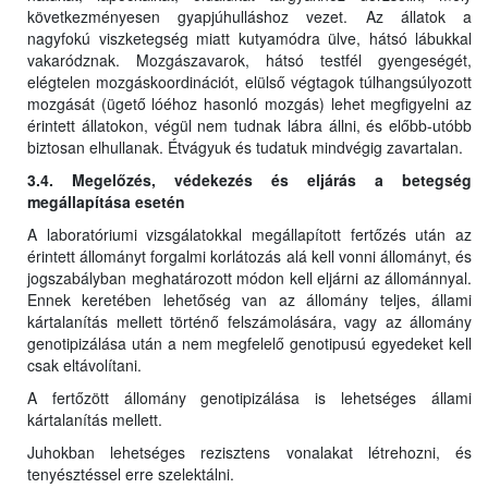
következményesen gyapjúhulláshoz vezet. Az állatok a
nagyfokú viszketegség miatt kutyamódra ülve, hátsó lábukkal
vakaródznak. Mozgászavarok, hátsó testfél gyengeségét,
elégtelen mozgáskoordinációt, elülső végtagok túlhangsúlyozott
mozgását (ügető lóéhoz hasonló mozgás) lehet megfigyelni az
érintett állatokon, végül nem tudnak lábra állni, és előbb-utóbb
biztosan elhullanak. Étvágyuk és tudatuk mindvégig zavartalan.
3.4. Megelőzés, védekezés és eljárás a betegség
megállapítása esetén
A laboratóriumi vizsgálatokkal megállapított fertőzés után az
érintett állományt forgalmi korlátozás alá kell vonni állományt, és
jogszabályban meghatározott módon kell eljárni az állománnyal.
Ennek keretében lehetőség van az állomány teljes, állami
kártalanítás mellett történő felszámolására, vagy az állomány
genotipizálása után a nem megfelelő genotipusú egyedeket kell
csak eltávolítani.
A fertőzött állomány genotipizálása is lehetséges állami
kártalanítás mellett.
Juhokban lehetséges rezisztens vonalakat létrehozni, és
tenyésztéssel erre szelektálni.