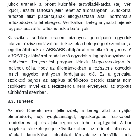
juhok üríthetik a priont különféle testváladékaikkal (tej, vér,
liquor), ezáltal tartósan jelen lehet az állományban. Súrlókórral
fertőzött állat placentájának elfogyasztása általi horizontális
fertőződődés is lehetséges. Vertikálisan beteg anyaállat tejének
fogyasztásával is fertőzhetnek a bárányok.
Klasszikus súrlókór esetén bizonyos genotipusú egyedek
fokozott rezisztenciával rendelkeznek a betegséggel szemben, a
legellenállóbbak az ARR/ARR allélpárral rendelkező egyedek. A
VRQ/VRQ allélpárral rendelkező egyedek a legfogékonyabbak a
fertőzésre. Tenyésztési program létezik Magyarországon is,
melynek célja, hogy az állományokban a rezisztens egyedek
minél nagyobb arányban forduljanak elő. Ez a genetikai
szelekció sajnos az atipikus súrlókóros esetek számát nem
csökkenti, mivel ez a rezisztencia nem érvényesül az atipikus
súrlókórral szemben.
3.3. Tünetek
Az első tünetek nem jellemzőek, a beteg állat a nyájtól
elmaradozik, majd nyugtalanságot, fogcsikorgatást, reszketést,
rendellenes fej- és ajakmozgásokat lehet megfigyelni. A bőr
nagyfokú viszketegsége következtében az érintett állatok a
hátukat, lapockáikat, oldalukat tárgyakhoz dörzsölik, mely