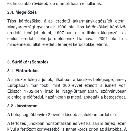
és hosszabb-rövidebb idő után biztosan elhullanak.
2.4. Megelőzés
Tilos kérődzőkkel állati eredetű takarmánykiegészítőt etetni.
Magyarországi gyakorlat: 1990 óta tilos kérődzőkkel kérődző-
eredetű fehérjét etetni, 1997-ben ez a tilalom kiegészült az
emlős eredetű fehérje etetésének tilalmával. 2001 óta tilos
mindennemű állati eredetű fehérjét kérődzőkkel etetni.
3. Súrlókór (Scrapie)
3.1. Előfordulás
A surlókór főleg a juhok, ritkábban a kecskék betegsége, amely
Európában már több, mint 200 évvel ezelőtt is ismert volt.
Először 1732-ben írták le Nagy-Britanniában, szórványosan
jelenleg is előfordul, hazánkban is megállapították a betegséget.
3.2. Járványtan
A betegség többnyire 2 évnél idősebb állatokban fordul elő.
A fertőzés juhokban horizontálisan és vertikálisan is terjed, ezen
kívül a fertőzött környezetből is juthat kóros prion az állatokba. A