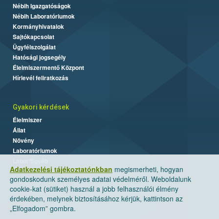
Nébih Igazgatóságok
Nébih Laboratóriumok
Kormányhivatalok
Sajtókapcsolat
Ügyfélszolgálat
Hatósági jogsegély
Élelmiszermentő Központ
Hírlevél feliratkozás
Gyakori kérdések
Élelmiszer
Állat
Növény
Laboratóriumok
Labor/Egyéb
Adatkezelési tájékoztatónkban
megismerheti, hogyan
gondoskodunk személyes adatai védelméről. Weboldalunk
cookie-kat (sütiket) használ a jobb felhasználói élmény
érdekében, melynek biztosításához kérjük, kattintson az
„Elfogadom” gombra.