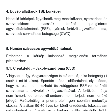
4. Egyéb állatfajok TSE kórképei
Hasonló kórképek figyelhetők meg macskákban, nyércekben és
szarvasokban: macskák fertőző spongioform
agyvelőbántalmának (FSE), nyércek fertőző agyvelőbántalma,
szarvasok sorvadásos betegsége (CWD).
5. Humán szivacsos agyvelőbántalmak
Emberben a kórkép különböző megjelenési formában
jelentkezhet:
5.1. Creutzfeldt – Jakob-szindróma (CJD)
Világszerte, így Magyarországon is előforduló, ritka betegség (1
eset/ 1 millió lakos). Spontán módon előfordulhat, oly módon,
hogy az eset nem hozható összefüggésbe BSE-vel fertőzött
szarvasmarha szöveteinek fogyasztásával. A fertőzés módja
nem ismert, de emberről-emberre nem terjed, nem fertőző
jellegű. Valószínűleg a prion-protein gén spontán mutációja
okozza. Általában 50-60 éves kor körül kezdődnek, fokozatosan
súlyosbodnak a tünetek, és a kórkép halállal végződik. Főbb