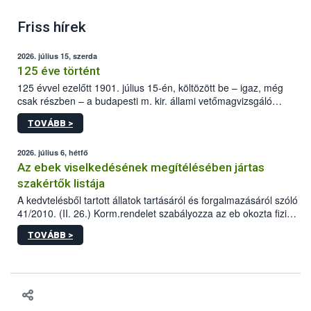
Friss hírek
2026. július 15, szerda
125 éve történt
125 évvel ezelőtt 1901. július 15-én, költözött be – igaz, még
csak részben – a budapesti m. kir. állami vetőmagvizsgáló
állomás a Kis Rókus utca 15. szám alatti, Czigler Győző által
TOVÁBB >
tervezett új épületébe.
2026. július 6, hétfő
Az ebek viselkedésének megítélésében jártas
szakértők listája
A kedvtelésből tartott állatok tartásáról és forgalmazásáról szóló
41/2010. (II. 26.) Korm.rendelet szabályozza az eb okozta fizikai
sérülés, illetve ennek veszélye keletkezésekor felmerülő
TOVÁBB >
hatósági feladatokat, valamint a veszélyes eb tartását és annak
engedélyezését. Ezen eljárások során szükség esetén be kell
vonni az ebek viselkedésének megítélésében jártas szakértőt.