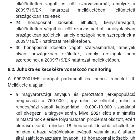
elkülönítetten vágott és leölt szarvasmarhát, amelyek a
2009/719/EK határozat mellékletében feltüntetett
országokban születtek
24 hónaposnál idősebb elhullott, kényszervágott,
elkülönítetten vágott és leölt szarvasmarhát, amelyek olyan
országokban születtek, amely országok nem szerepelnek a
2009/719/EK határozat mellékletében.
30 hónaposnál idősebb vágott szarvasmarhát, amelyek
olyan országokban születtek, amely országok nem
szerepelnek a 2009/719/EK határozat mellékletében.
6.2. Juhokra és kecskékre vonatkozó monitoring
A 999/2001/EK európai parlamenti és tanácsi rendelet III.
Melléklete alapján:
a magyarországi anyajuh és pároztatott jerkepopuláció
meghaladja a 750.000-t, így mind az elhullott, mind a
rendes/házi vágott kategóriából 10.000-10.000 vizsgálatot
kell elvégezni a tárgyév során. Mivel 2021 elött a minimális
mintaszámok elérése folyamatosan problémát okozott, ezért
előírásra került minden 18 hónapnál idősebb elhullott és
minden, a hazai vágóhidakon levágott, valamint az állattartó
által saját fogyasztásra levágott, 18 hónaposnál idősebb juh