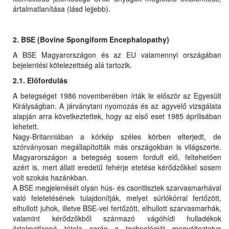
ártalmatlanítása (lásd lejjebb).
2. BSE (Bovine Spongiform Encephalopathy)
A BSE Magyarországon és az EU valamennyi országában
bejelentési kötelezettség alá tartozik.
2.1. Előfordulás
A betegséget 1986 novemberében írták le először az Egyesült
Királyságban. A járványtani nyomozás és az agyvelő vizsgálata
alapján arra következtettek, hogy az első eset 1985 áprilisában
lehetett.
Nagy-Britanniában a kórkép széles körben elterjedt, de
szórványosan megállapították más országokban is világszerte.
Magyarországon a betegség sosem fordult elő, feltehetően
azért is, mert állati eredetű fehérje etetése kérődzőkkel sosem
volt szokás hazánkban.
A BSE megjelenését olyan hús- és csontlisztek szarvasmarhával
való feletetésének tulajdonítják, melyet súrlókórral fertőzött,
elhullott juhok, illetve BSE-vel fertőzött, elhullott szarvasmarhák,
valamint kérődzőkből származó vágóhídi hulladékok
ártalmatlanná tétele során a technológiát megváltoztatva