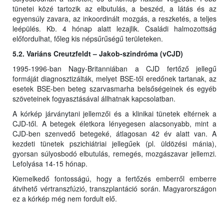
tünetei közé tartozik az elbutulás, a beszéd, a látás és az
egyensúly zavara, az inkoordinált mozgás, a reszketés, a teljes
leépülés. Kb. 4 hónap alatt lezajlik. Családi halmozottság
előfordulhat, főleg kis népsűrűségű területeken.
5.2. Variáns Creutzfeldt – Jakob-szindróma (vCJD)
1995-1996-ban Nagy-Britanniában a CJD fertőző jellegű
formáját diagnosztizálták, melyet BSE-től eredőnek tartanak, az
esetek BSE-ben beteg szarvasmarha belsőségeinek és egyéb
szöveteinek fogyasztásával állhatnak kapcsolatban.
A kórkép járványtani jellemzői és a klinikai tünetek eltérnek a
CJD-től. A betegek életkora lényegesen alacsonyabb, mint a
CJD-ben szenvedő betegeké, átlagosan 42 év alatt van. A
kezdeti tünetek pszichiátriai jellegűek (pl. üldözési mánia),
gyorsan súlyosbodó elbutulás, remegés, mozgászavar jellemzi.
Lefolyása 14-15 hónap.
Kiemelkedő fontosságú, hogy a fertőzés emberről emberre
átvihető vértranszfúzió, transzplantáció során. Magyarországon
ez a kórkép még nem fordult elő.