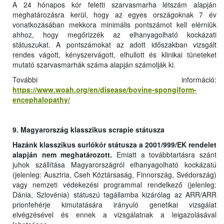
A 24 hónapos kór feletti szarvasmarha létszám alapján
meghatározásra kerül, hogy az egyes országoknak 7 év
vonatkozásában mekkora minimális pontszámot kell elérniük
ahhoz, hogy megőrizzék az elhanyagolható kockázati
státuszukat. A pontszámokat az adott időszakban vizsgált
rendes vágott, kényszervágott, elhullott és klinikai tüneteket
mutató szarvasmarhák száma alapján számolják ki.
További információ:
https://www.woah.org/en/disease/bovine-spongiform-
encephalopathy/
9. Magyarország klasszikus scrapie státusza
Hazánk klasszikus surlókór státusza a 2001/999/EK rendelet
alapján nem meghatározott.
Emiatt a továbbtartásra szánt
juhok szállítása Magyarországról elhanyagolható kockázatú
(jelenleg: Ausztria, Cseh Köztársaság, Finnország, Svédország)
vagy nemzeti védekezési programmal rendelkező (jelenleg:
Dánia, Szlovénia) státuszú tagállamba kizárólag az ARR/ARR
prionfehérje kimutatására irányuló genetikai vizsgálat
elvégzésével és ennek a vizsgálatnak a leigazolásával