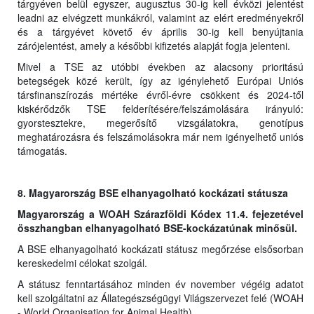
tárgyéven belül egyszer, augusztus 30-ig kell évközi jelentést
leadni az elvégzett munkákról, valamint az elért eredményekről
és a tárgyévet követő év április 30-ig kell benyújtania
zárójelentést, amely a későbbi kifizetés alapját fogja jelenteni.
Mivel a TSE az utóbbi években az alacsony prioritású
betegségek közé került, így az igénylehető Európai Uniós
társfinanszírozás mértéke évről-évre csökkent és 2024-től
kiskérődzők TSE felderítésére/felszámolására irányuló:
gyorstesztekre, megerősítő vizsgálatokra, genotípus
meghatározásra és felszámolásokra már nem igényelhető uniós
támogatás.
8. Magyarország BSE elhanyagolható kockázati státusza
Magyarország a WOAH Szárazföldi Kódex 11.4. fejezetével
összhangban elhanyagolható BSE-kockázatúnak minősül.
A BSE elhanyagolható kockázati státusz megőrzése elsősorban
kereskedelmi célokat szolgál.
A státusz fenntartásához minden év november végéig adatot
kell szolgáltatni az Állategészségügyi Világszervezet felé (WOAH
- World Organisation for Animal Health).