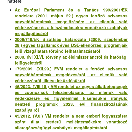
háttere
Az Európai Parlament és a Tanács 999/2001/EK
rendelete (2001. május 22.) egyes fertőző szivacsos
agyvelőbántalmak megelőzésére, az ellenük való
védekezésre és a felszámolásukra vonatkozó szabályok
megállapításáról
2009/719/EK Bizottság határozata (2009. szeptember
28.) egyes tagállamok éves BSE-ellenőrzési programjaik
felülvizsgálatára történő felhatalmazásáról
2008. évi XLVI. törvény az élelmiszerláncról és hatósági
felügyeletéről
179/2009. (XII.29.) FVM rendelet a fertőző szivacsos
agyvelőbántalmak megelőzéséről, az ellenük való
védekezésről, illetve leküzdésükről
46/2023. (VIII.18.) AM rendelet az egyes állatbetegségek
és zoonózisok felszámolására, az ellenük való
védekezésre és figyelemmel kísérésükre irányuló
nemzeti programok 2023. évi finanszírozásának
szabályairól
45/2012. (V.8.) VM rendelet a nem emberi fogyasztásra
szánt állati eredetű melléktermékekre vonatkozó
állategészségügyi szabályok megállapításáról