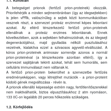
1.1. Kóroktan
A betegséget prionok (fertőző prion-proteinek) okozzák.
Prionfehérjék a minden sejtmembránban (így az idegsejtekben)
is jelen vPRk, valószínűleg a sejtek közti kommunikációban
vesznek részt, a szervezet proteáz enzimmel képes lebontani
azokat. Az eltérő térszerkezetű fertőző prion-proteinek
ellenállnak a proteáz enzimes lebontásnak. Ennek
következtében, azok a sejtekben felhalmozódnak, és az idegsejt
degenerációjához, majd gyulladás nélküli pusztulásához
vezetnek, kialakítva ezzel a szivacsos agyvelő-elváltozást. A
kóros prion-proteinek animosav sorrendje azonos a normál
prion-proteinéval (a térszerkezete azonban eltérő), így a
szervezet sajátjának tekinti azokat, tehát sem humorális, sem
celluláris immunválaszt nem váltanak ki.
A fertőző prion-protein bekerülhet a szervezetbe fertőzés
eredményeképpen, vagy létrejöhet mutációk - a prion-proteint
kódoló gének megváltozása - révén is.
A prionok ellenálló képessége extrém nagy, fertőtlenítőszerekkel
nem inaktiválhatók, biztos elpusztításukhoz 2 atm nyomáson,
133 0C-on legalább 20 perces hőkezelés szükséges.
1.2. Kórfejlődés