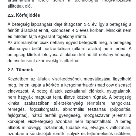
állítottak elő.
2.2. Kórfejlődés
A betegség lappangási ideje átlagosan 3-5 év, így a betegség a
felnőtt állatokat érinti, különösen 4-5 éves korban. Mindkét nem
és minden fajta egyaránt fogékony iránta.
Az állományban csak néhány egyed betegszik meg, a betegség
állományon belül horizontálisan (állatról-állatra) nem terjed. A
betegség klinikai lefolyása általában két héttől néhány hónapig,
de esetenként akár évekig is eltarthat.
2.3. Tünetek
Kezdetben az állatok viselkedésének megváltozása figyelhető
meg. Innen kapta a kórkép a kergemarhakór (mad cow disease)
elnevezést. A beteg állatok szokatlanul élénkek, nyugtalanok,
nem hagyják magukat fejni, illetve közben rúgnak. A betegség
klinikai szakaszában túlérzékenység (érintésre, hangokra),
remegés, fogcsikorgatás, abnormális testtartás (púposítás,
fejlógatás), hátsó testfél gyengeség, mozgászavar jellemzi a
kórképet, viszketegség azonban nem tapasztalható. A beteg
állatok mindvégig láztalanok, tudatuk ép, étvágyuk változatlan,
azonban a kondíciójuk romlik, súlyuk és tejtermelésük csökken,