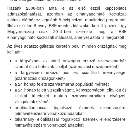
Hazánk 2006-ban adta le az első ezzel kapcsolatos
adatszolgáltatását, azonban az elhanyagolható kockázati
státusz elérséhez legalább 8 évig célzott monitoring programot,
illetve szintén 8 évnyi BSE mentes időszakot kellett igazolni, így
Magyarország csak 2014-ben szerezte meg a BSE
elhanyagolható kockázati státuszát, amelyet azóta is megőrzött.
Az éves adatszolgáltatás keretén belül minden országnak meg
kell adni:
a tárgyévben az adott országba érkező szarvasmarhák
számát és a behozatal célját (származási országonként)
a tárgyévben érkező hús és csontliszt mennyiségét
(származási országonként)
a 24 hónap feletti szarvasmarha populáció méretét
a 24 hónap felett vizsgált vágott, kényszervágott, elhullott és
klinikai tüneteket mutató szarvasmarhákon elvégzett
vizsgálatok számát
ártalmatlanítással foglalkozó üzemek ellenőrzésére,
mintavételezésre vonatkozó adatokat
takarmány előállítással foglalkozó üzemek ellenőrzésére,
mintavételezésre vonatkozó adatokat