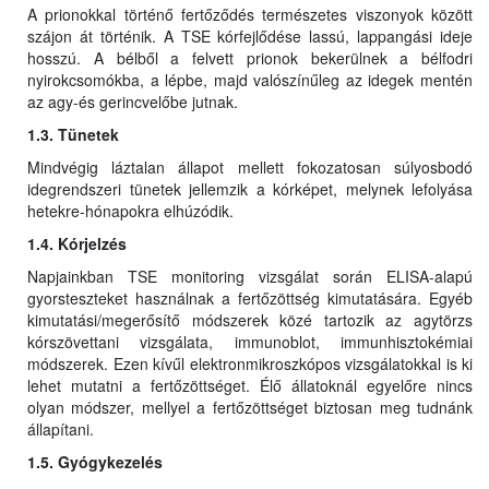
A prionokkal történő fertőződés természetes viszonyok között
szájon át történik. A TSE kórfejlődése lassú, lappangási ideje
hosszú. A bélből a felvett prionok bekerülnek a bélfodri
nyirokcsomókba, a lépbe, majd valószínűleg az idegek mentén
az agy-és gerincvelőbe jutnak.
1.3. Tünetek
Mindvégig láztalan állapot mellett fokozatosan súlyosbodó
idegrendszeri tünetek jellemzik a kórképet, melynek lefolyása
hetekre-hónapokra elhúzódik.
1.4. Kórjelzés
Napjainkban TSE monitoring vizsgálat során ELISA-alapú
gyorsteszteket használnak a fertőzöttség kimutatására. Egyéb
kimutatási/megerősítő módszerek közé tartozik az agytörzs
kórszövettani vizsgálata, immunoblot, immunhisztokémiai
módszerek. Ezen kívűl elektronmikroszkópos vizsgálatokkal is ki
lehet mutatni a fertőzöttséget. Élő állatoknál egyelőre nincs
olyan módszer, mellyel a fertőzöttséget biztosan meg tudnánk
állapítani.
1.5. Gyógykezelés