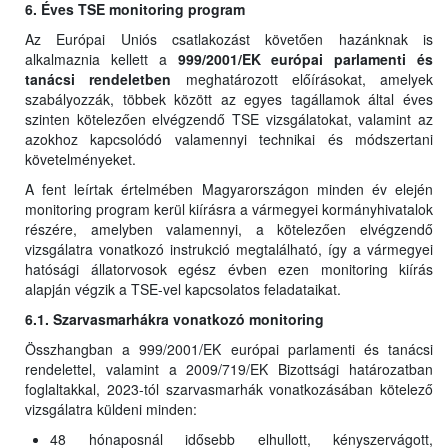
6. Éves TSE monitoring program
Az Európai Uniós csatlakozást követően hazánknak is
alkalmaznia kellett a
999/2001/EK európai parlamenti és
tanácsi rendeletben
meghatározott előírásokat, amelyek
szabályozzák, többek között az egyes tagállamok által éves
szinten kötelezően elvégzendő TSE vizsgálatokat, valamint az
azokhoz kapcsolódó valamennyi technikai és módszertani
követelményeket.
A fent leírtak értelmében Magyarországon minden év elején
monitoring program kerül kiírásra a vármegyei kormányhivatalok
részére, amelyben valamennyi, a kötelezően elvégzendő
vizsgálatra vonatkozó instrukció megtalálható, így a vármegyei
hatósági állatorvosok egész évben ezen monitoring kiírás
alapján végzik a TSE-vel kapcsolatos feladataikat.
6.1. Szarvasmarhákra vonatkozó monitoring
Összhangban a 999/2001/EK európai parlamenti és tanácsi
rendelettel, valamint a 2009/719/EK Bizottsági határozatban
foglaltakkal, 2023-tól szarvasmarhák vonatkozásában kötelező
vizsgálatra küldeni minden:
48 hónaposnál idősebb elhullott, kényszervágott,