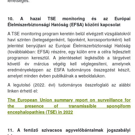
lehetséges.
10. A hazai TSE monitoring és az Európai
Élelmiszerbiztonsági Hatóság (EFSA) közötti kapcsolat
A TSE monitoring program keretén belül elvégzett vizsgálatokról
havi szinten (betegségenként, fajonként, korcsoportonként) kell
jelentést benyújtani az Európai Élelmiszerbiztonsági Hatóság
(továbbiakban: EFSA) részére, egy külön erre a célra fejlesztett
programon keresztül. A jelentéseket legkésőbb a tárgyévet
követő év március végéig kell véglegesíteni, amelynek
eredményeképpen az ESFA tudományos összegzést készít,
amelyet minden évben publikálnak a weboldalukon.
A legutolsó (2022. évi) tudományos összefoglaló az alábbi
linken érhető el:
The European Union summary report on surveillance for
the presence of transmissible spongiform
encephalopathies (TSE) in 2022
11. A fertőző szivacsos agyvelőbántalmak jogszabályi