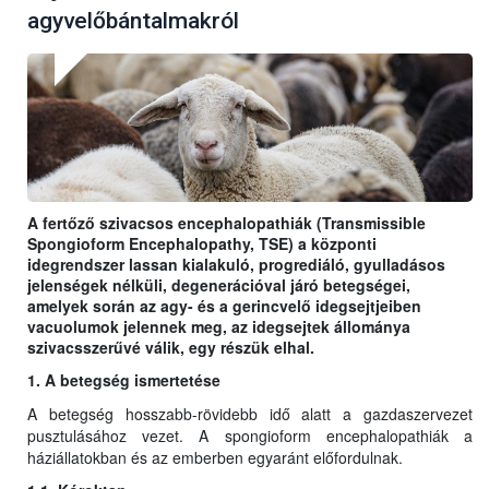
agyvelőbántalmakról
A fertőző szivacsos encephalopathiák (Transmissible
Spongioform Encephalopathy, TSE) a központi
idegrendszer lassan kialakuló, progrediáló, gyulladásos
jelenségek nélküli, degenerációval járó betegségei,
amelyek során az agy- és a gerincvelő idegsejtjeiben
vacuolumok jelennek meg, az idegsejtek állománya
szivacsszerűvé válik, egy részük elhal.
1. A betegség ismertetése
A betegség hosszabb-rövidebb idő alatt a gazdaszervezet
pusztulásához vezet. A spongioform encephalopathiák a
háziállatokban és az emberben egyaránt előfordulnak.