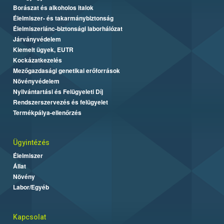
Borászat és alkoholos italok
Élelmiszer- és takarmánybiztonság
Élelmiszerlánc-biztonsági laborhálózat
Járványvédelem
Kiemelt ügyek, EUTR
Kockázatkezelés
Mezőgazdasági genetikai erőforrások
Növényvédelem
Nyilvántartási és Felügyeleti Díj
Rendszerszervezés és felügyelet
Termékpálya-ellenőrzés
Ügyintézés
Élelmiszer
Állat
Növény
Labor/Egyéb
Kapcsolat