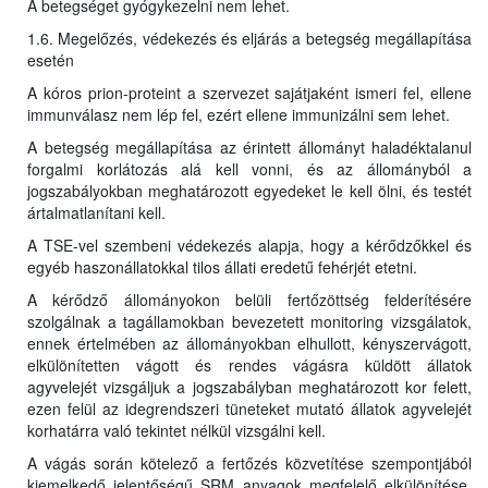
A betegséget gyógykezelni nem lehet.
1.6. Megelőzés, védekezés és eljárás a betegség megállapítása
esetén
A kóros prion-proteint a szervezet sajátjaként ismeri fel, ellene
immunválasz nem lép fel, ezért ellene immunizálni sem lehet.
A betegség megállapítása az érintett állományt haladéktalanul
forgalmi korlátozás alá kell vonni, és az állományból a
jogszabályokban meghatározott egyedeket le kell ölni, és testét
ártalmatlanítani kell.
A TSE-vel szembeni védekezés alapja, hogy a kérődzőkkel és
egyéb haszonállatokkal tilos állati eredetű fehérjét etetni.
A kérődző állományokon belüli fertőzöttség felderítésére
szolgálnak a tagállamokban bevezetett monitoring vizsgálatok,
ennek értelmében az állományokban elhullott, kényszervágott,
elkülönítetten vágott és rendes vágásra küldött állatok
agyvelejét vizsgáljuk a jogszabályban meghatározott kor felett,
ezen felül az idegrendszeri tüneteket mutató állatok agyvelejét
korhatárra való tekintet nélkül vizsgálni kell.
A vágás során kötelező a fertőzés közvetítése szempontjából
kiemelkedő jelentőségű SRM anyagok megfelelő elkülönítése,