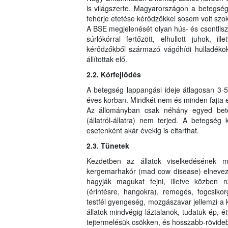
is világszerte. Magyarországon a betegség s
fehérje etetése kérődzőkkel sosem volt sz
A BSE megjelenését olyan hús- és csontliszt
súrlókórral fertőzött, elhullott juhok, il
kérődzőkből származó vágóhídi hulladékok
állítottak elő.
2.2. Kórfejlődés
A betegség lappangási ideje átlagosan 3-5 é
éves korban. Mindkét nem és minden fajta e
Az állományban csak néhány egyed bete
(állatról-állatra) nem terjed. A betegség 
esetenként akár évekig is eltarthat.
2.3. Tünetek
Kezdetben az állatok viselkedésének 
kergemarhakór (mad cow disease) elnevezé
hagyják magukat fejni, illetve közben 
(érintésre, hangokra), remegés, fogcsikorg
testfél gyengeség, mozgászavar jellemzi a
állatok mindvégig láztalanok, tudatuk ép, é
tejtermelésük csökken, és hosszabb-rövideb