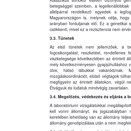
Klasszikus súrlókór esetén bizonyos gen
betegséggel szemben, a legellenállóbba
allélpárral rendelkező egyedek a legfo
Magyarországon is, melynek célja, hog
arányban forduljanak elő. Ez a genetikai 
csökkenti, mivel ez a rezisztencia nem érvé
3.3. Tünetek
Az első tünetek nem jellemzőek, a bet
fogcsikorgatást, reszketést, rendellenes
viszketegsége következtében az érintett áll
mely következményesen gyapjúhulláshoz ve
ülve, hátsó lábukkal vakaródznak. M
mozgáskoordinációt, elülső végtagok túlh
megfigyelni az érintett állatokon, végül n
Étvágyuk és tudatuk mindvégig zavartalan.
3.4. Megelőzés, védekezés és eljárás a 
A laboratóriumi vizsgálatokkal megállapítot
kell vonni állományt, és jogszabályban 
keretében lehetőség van az állomány teljes,
állomány genotipizálása után a nem megfelel