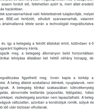
osem fordult elő, feltehetően azért is, mert állati eredetű
okás hazánkban.
ek szarvasmarhával való feletetésének tulajdonítják, melyet
letve BSE-vel fertőzött, elhullott szarvasmarhák, valamint
 ártalmatlanná tétele során a technológiát megváltoztatva
v, így a betegség a felnőtt állatokat érinti, különösen 4-5
gyaránt fogékony iránta.
gszik meg, a betegség állományon belül horizontálisan
klinikai lefolyása általában két héttől néhány hónapig, de
megváltozása figyelhető meg. Innen kapta a kórkép a
st. A beteg állatok szokatlanul élénkek, nyugtalanok, nem
rúgnak. A betegség klinikai szakaszában túlérzékenység
atás, abnormális testtartás (púposítás, fejlógatás), hátsó
 kórképet, viszketegség azonban nem tapasztalható. A beteg
tvágyuk változatlan, azonban a kondíciójuk romlik, súlyuk és
b idő után biztosan elhullanak.