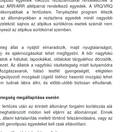
otipusú egyedek fokozott rezisztenciával rendelkeznek a
k az ARR/ARR allélpárral rendelkező egyedek. A VRQ/VRQ
gékonyabbak a fertőzésre. Tenyésztési program létezik
y az állományokban a rezisztens egyedek minél nagyobb
szelekció sajnos az atipikus súrlókóros esetek számát nem
nyesül az atipikus súrlókórral szemben.
eg állat a nyájtól elmaradozik, majd nyugtalanságot,
 fej- és ajakmozgásokat lehet megfigyelni. A bőr nagyfokú
atok a hátukat, lapockáikat, oldalukat tárgyakhoz dörzsölik,
zet. Az állatok a nagyfokú viszketegség miatt kutyamódra
ozgászavarok, hátsó testfél gyengeségét, elégtelen
angsúlyozott mozgását (ügető lóéhoz hasonló mozgás) lehet
em tudnak lábra állni, és előbb-utóbb biztosan elhullanak.
betegség megállapítása esetén
t fertőzés után az érintett állományt forgalmi korlátozás alá
meghatározott módon kell eljárni az állománnyal. Ennek
 állami kártalanítás mellett történő felszámolására, vagy az
ő genotipusú egyedeket kell csak eltávolítani.