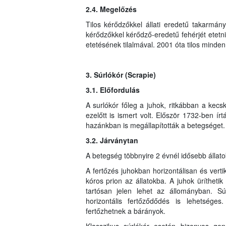
2.4. Megelőzés
Tilos kérődzőkkel állati eredetű takarmány
kérődzőkkel kérődző-eredetű fehérjét etetni
etetésének tilalmával. 2001 óta tilos minden
3. Súrlókór (Scrapie)
3.1. Előfordulás
A surlókór főleg a juhok, ritkábban a ke
ezelőtt is ismert volt. Először 1732-ben ír
hazánkban is megállapították a betegséget.
3.2. Járványtan
A betegség többnyire 2 évnél idősebb állato
A fertőzés juhokban horizontálisan és vertiká
kóros prion az állatokba. A juhok üríthetik a
tartósan jelen lehet az állományban. Súrl
horizontális fertőződődés is lehetséges.
fertőzhetnek a bárányok.