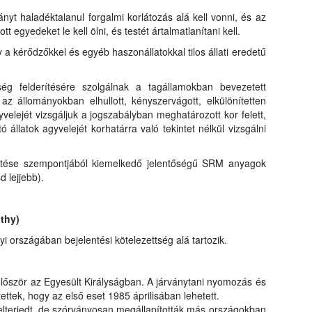
nyt haladéktalanul forgalmi korlátozás alá kell vonni, és az
egyedeket le kell ölni, és testét ártalmatlanítani kell.
 kérődzőkkel és egyéb haszonállatokkal tilos állati eredetű
ség felderítésére szolgálnak a tagállamokban bevezetett
az állományokban elhullott, kényszervágott, elkülönítetten
yvelejét vizsgáljuk a jogszabályban meghatározott kor felett,
 állatok agyvelejét korhatárra való tekintet nélkül vizsgálni
títése szempontjából kiemelkedő jelentőségű SRM anyagok
d lejjebb).
thy)
országában bejelentési kötelezettség alá tartozik.
lőször az Egyesült Királyságban. A járványtani nyomozás és
ettek, hogy az első eset 1985 áprilisában lehetett.
elterjedt, de szórványosan megállapították más országokban