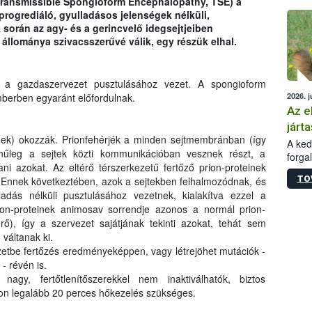
Transmissible Spongioform Encephalopathy, TSE) a
épüle
progrediáló, gyulladásos jelenségek nélküli,
során az agy- és a gerincvelő idegsejtjeiben
állománya szivacsszerűvé válik, egy részük elhal.
t a gazdaszervezet pusztulásához vezet. A spongioform
2026. j
mberben egyaránt előfordulnak.
Az e
járta
inek) okozzák. Prionfehérjék a minden sejtmembránban (így
A kedv
ínűleg a sejtek közti kommunikációban vesznek részt, a
forga
i azokat. Az eltérő térszerkezetű fertőző prion-proteinek
Korm.
TO
. Ennek következtében, azok a sejtekben felhalmozódnak, és
sérül
adás nélküli pusztulásához vezetnek, kialakítva ezzel a
felme
rion-proteinek animosav sorrendje azonos a normál prion-
veszé
Ezen 
rő), így a szervezet sajátjának tekinti azokat, tehát sem
vonni
váltanak ki.
jártas
ezetbe fertőzés eredményeképpen, vagy létrejöhet mutációk -
- révén is.
agy, fertőtlenítőszerekkel nem inaktiválhatók, biztos
on legalább 20 perces hőkezelés szükséges.