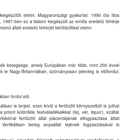
kiegészítőt etetni. Magyarországi gyakorlat: 1990 óta tilos
, 1997-ben ez a tilalom kiegészült az emlős eredetű fehérje
nemű állati eredetű fehérjét kérődzőkkel etetni.
cskék betegsége, amely Európában már több, mint 200 évvel
ták le Nagy-Britanniában, szórványosan jelenleg is előfordul,
kban fordul elő.
lisan is terjed, ezen kívül a fertőzött környezetből is juthat
 priont különféle testváladékaikkal (tej, vér, liquor), ezáltal
ókórral fertőzött állat placentájának elfogyasztása általi
 Vertikálisan beteg anyaállat tejének fogyasztásával is