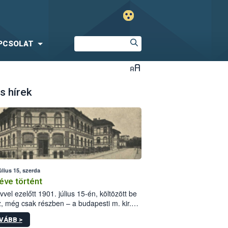
PCSOLAT
s hírek
úlius 15, szerda
éve történt
vvel ezelőtt 1901. július 15-én, költözött be
z, még csak részben – a budapesti m. kir.
i vetőmagvizsgáló állomás a Kis Rókus utca
VÁBB >
ám alatti, Czigler Győző által tervezett új