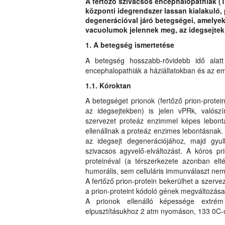
A fertőző szivacsos encephalopathiák (
központi idegrendszer lassan kialakuló, 
degenerációval járó betegségei, amelyek 
vacuolumok jelennek meg, az idegsejtek 
1. A betegség ismertetése
A betegség hosszabb-rövidebb idő alat
encephalopathiák a háziállatokban és az e
1.1. Kóroktan
A betegséget prionok (fertőző prion-prote
az idegsejtekben) is jelen vPRk, valósz
szervezet proteáz enzimmel képes lebontan
ellenállnak a proteáz enzimes lebontásnak
az idegsejt degenerációjához, majd gyull
szivacsos agyvelő-elváltozást. A kóros p
proteinéval (a térszerkezete azonban elté
humorális, sem celluláris immunválaszt nem 
A fertőző prion-protein bekerülhet a szerv
a prion-proteint kódoló gének megváltozása 
A prionok ellenálló képessége extrém n
elpusztításukhoz 2 atm nyomáson, 133 0C-