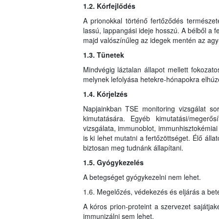
1.2. Kórfejlődés
A prionokkal történő fertőződés természet
lassú, lappangási ideje hosszú. A bélből a f
majd valószínűleg az idegek mentén az agy-
1.3. Tünetek
Mindvégig láztalan állapot mellett fokozat
melynek lefolyása hetekre-hónapokra elhúz
1.4. Kórjelzés
Napjainkban TSE monitoring vizsgálat sor
kimutatására. Egyéb kimutatási/megerős
vizsgálata, immunoblot, immunhisztokémiai
is ki lehet mutatni a fertőzöttséget. Élő áll
biztosan meg tudnánk állapítani.
1.5. Gyógykezelés
A betegséget gyógykezelni nem lehet.
1.6. Megelőzés, védekezés és eljárás a be
A kóros prion-proteint a szervezet sajátjak
immunizálni sem lehet.