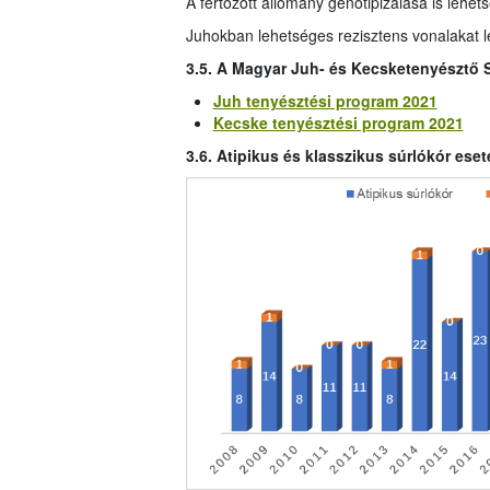
A fertőzött állomány genotipizálása is lehets
Juhokban lehetséges rezisztens vonalakat lé
3.5. A Magyar Juh- és Kecsketenyésztő 
Juh tenyésztési program 2021
Kecske tenyésztési program 2021
3.6. Atipikus és klasszikus súrlókór es