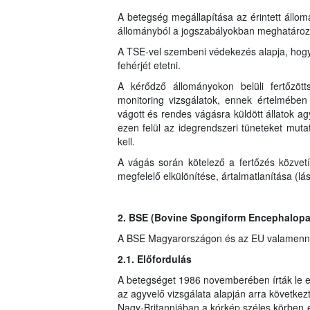
A betegség megállapítása az érintett állomá
állományból a jogszabályokban meghatározott 
A TSE-vel szembeni védekezés alapja, hogy a
fehérjét etetni.
A kérődző állományokon belüli fertőzött
monitoring vizsgálatok, ennek értelmében 
vágott és rendes vágásra küldött állatok ag
ezen felül az idegrendszeri tüneteket mutató
kell.
A vágás során kötelező a fertőzés közve
megfelelő elkülönítése, ártalmatlanítása (lás
2. BSE (Bovine Spongiform Encephalopa
A BSE Magyarországon és az EU valamennyi 
2.1. Előfordulás
A betegséget 1986 novemberében írták le e
az agyvelő vizsgálata alapján arra következt
Nagy-Britanniában a kórkép széles körben 