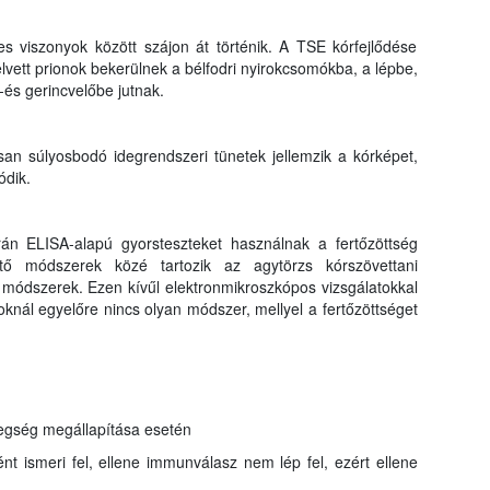
es viszonyok között szájon át történik. A TSE kórfejlődése
elvett prionok bekerülnek a bélfodri nyirokcsomókba, a lépbe,
és gerincvelőbe jutnak.
osan súlyosbodó idegrendszeri tünetek jellemzik a kórképet,
ódik.
án ELISA-alapú gyorsteszteket használnak a fertőzöttség
ítő módszerek közé tartozik az agytörzs kórszövettani
 módszerek. Ezen kívűl elektronmikroszkópos vizsgálatokkal
atoknál egyelőre nincs olyan módszer, mellyel a fertőzöttséget
tegség megállapítása esetén
ént ismeri fel, ellene immunválasz nem lép fel, ezért ellene