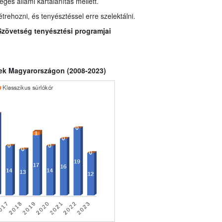
éges állami kártalanítás mellett.
trehozni, és tenyésztéssel erre szelektálni.
Szövetség tenyésztési programjai
etek Magyarországon (2008-2023)