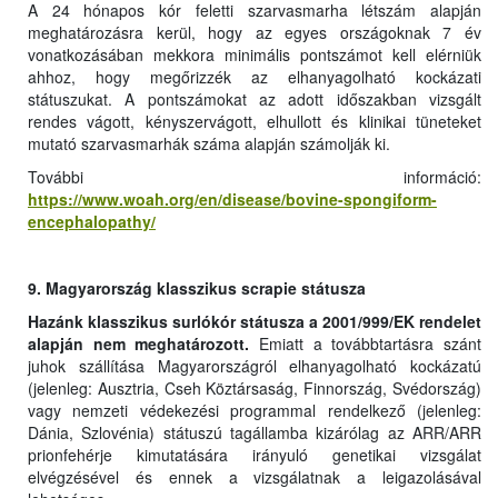
A 24 hónapos kór feletti szarvasmarha létszám alapján
meghatározásra kerül, hogy az egyes országoknak 7 év
vonatkozásában mekkora minimális pontszámot kell elérniük
ahhoz, hogy megőrizzék az elhanyagolható kockázati
státuszukat. A pontszámokat az adott időszakban vizsgált
rendes vágott, kényszervágott, elhullott és klinikai tüneteket
mutató szarvasmarhák száma alapján számolják ki.
További információ:
https://www.woah.org/en/disease/bovine-spongiform-
encephalopathy/
9. Magyarország klasszikus scrapie státusza
Hazánk klasszikus surlókór státusza a 2001/999/EK rendelet
alapján nem meghatározott.
Emiatt a továbbtartásra szánt
juhok szállítása Magyarországról elhanyagolható kockázatú
(jelenleg: Ausztria, Cseh Köztársaság, Finnország, Svédország)
vagy nemzeti védekezési programmal rendelkező (jelenleg:
Dánia, Szlovénia) státuszú tagállamba kizárólag az ARR/ARR
prionfehérje kimutatására irányuló genetikai vizsgálat
elvégzésével és ennek a vizsgálatnak a leigazolásával