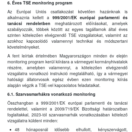
6. Éves TSE monitoring program
Az Európai Uniós csatlakozást követően hazánknak is
alkalmaznia kellett a
999/2001/EK európai parlamenti és
tanácsi rendeletben
meghatározott előírásokat, amelyek
szabályozzák, többek között az egyes tagállamok által éves
szinten kötelezően elvégzendő TSE vizsgálatokat, valamint az
azokhoz kapcsolódó valamennyi technikai és módszertani
követelményeket.
A fent leírtak értelmében Magyarországon minden év elején
monitoring program kerül kiírásra a vármegyei kormányhivatalok
részére, amelyben valamennyi, a kötelezően elvégzendő
vizsgálatra vonatkozó instrukció megtalálható, így a vármegyei
hatósági állatorvosok egész évben ezen monitoring kiírás
alapján végzik a TSE-vel kapcsolatos feladataikat.
6.1. Szarvasmarhákra vonatkozó monitoring
Összhangban a 999/2001/EK európai parlamenti és tanácsi
rendelettel, valamint a 2009/719/EK Bizottsági határozatban
foglaltakkal, 2023-tól szarvasmarhák vonatkozásában kötelező
vizsgálatra küldeni minden:
48 hónaposnál idősebb elhullott, kényszervágott,