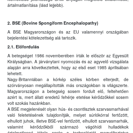
ártalmatlanítása (lásd lejjebb).
2. BSE (Bovine Spongiform Encephalopathy)
A BSE Magyarországon és az EU valamennyi országában
bejelentési kötelezettség alá tartozik.
2.1. Előfordulás
A betegséget 1986 novemberében írták le először az Egyesült
Királyságban. A járványtani nyomozás és az agyvelő vizsgálata
alapján arra következtettek, hogy az első eset 1985 áprilisában
lehetett.
Nagy-Britanniában a kórkép széles körben elterjedt, de
szórványosan megállapították más országokban is világszerte.
Magyarországon a betegség sosem fordult elő, feltehetően
azért is, mert állati eredetű fehérje etetése kérődzőkkel sosem
volt szokás hazánkban.
A BSE megjelenését olyan hús- és csontlisztek szarvasmarhával
való feletetésének tulajdonítják, melyet súrlókórral fertőzött,
elhullott juhok, illetve BSE-vel fertőzött, elhullott szarvasmarhák,
valamint kérődzőkből származó vágóhídi hulladékok
ártalmatlanná tétele során a technológiát megváltoztatva