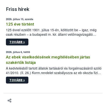
Friss hírek
2026. július 15, szerda
125 éve történt
125 évvel ezelőtt 1901. július 15-én, költözött be – igaz, még
csak részben – a budapesti m. kir. állami vetőmagvizsgáló
állomás a Kis Rókus utca 15. szám alatti, Czigler Győző által
TOVÁBB >
tervezett új épületébe.
2026. július 6, hétfő
Az ebek viselkedésének megítélésében jártas
szakértők listája
A kedvtelésből tartott állatok tartásáról és forgalmazásáról szóló
41/2010. (II. 26.) Korm.rendelet szabályozza az eb okozta fizikai
sérülés, illetve ennek veszélye keletkezésekor felmerülő
TOVÁBB >
hatósági feladatokat, valamint a veszélyes eb tartását és annak
engedélyezését. Ezen eljárások során szükség esetén be kell
vonni az ebek viselkedésének megítélésében jártas szakértőt.