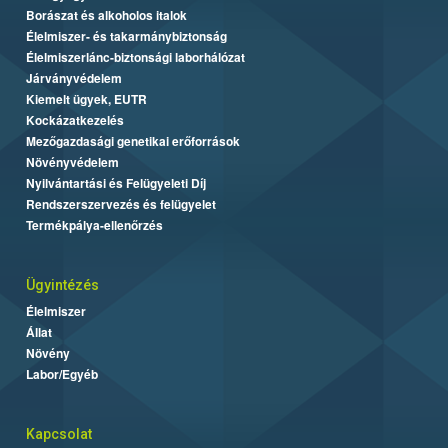
Borászat és alkoholos italok
Élelmiszer- és takarmánybiztonság
Élelmiszerlánc-biztonsági laborhálózat
Járványvédelem
Kiemelt ügyek, EUTR
Kockázatkezelés
Mezőgazdasági genetikai erőforrások
Növényvédelem
Nyilvántartási és Felügyeleti Díj
Rendszerszervezés és felügyelet
Termékpálya-ellenőrzés
Ügyintézés
Élelmiszer
Állat
Növény
Labor/Egyéb
Kapcsolat