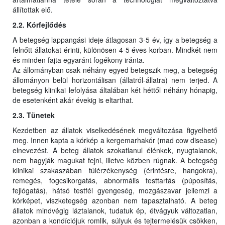
állítottak elő.
2.2. Kórfejlődés
A betegség lappangási ideje átlagosan 3-5 év, így a betegség a
felnőtt állatokat érinti, különösen 4-5 éves korban. Mindkét nem
és minden fajta egyaránt fogékony iránta.
Az állományban csak néhány egyed betegszik meg, a betegség
állományon belül horizontálisan (állatról-állatra) nem terjed. A
betegség klinikai lefolyása általában két héttől néhány hónapig,
de esetenként akár évekig is eltarthat.
2.3. Tünetek
Kezdetben az állatok viselkedésének megváltozása figyelhető
meg. Innen kapta a kórkép a kergemarhakór (mad cow disease)
elnevezést. A beteg állatok szokatlanul élénkek, nyugtalanok,
nem hagyják magukat fejni, illetve közben rúgnak. A betegség
klinikai szakaszában túlérzékenység (érintésre, hangokra),
remegés, fogcsikorgatás, abnormális testtartás (púposítás,
fejlógatás), hátsó testfél gyengeség, mozgászavar jellemzi a
kórképet, viszketegség azonban nem tapasztalható. A beteg
állatok mindvégig láztalanok, tudatuk ép, étvágyuk változatlan,
azonban a kondíciójuk romlik, súlyuk és tejtermelésük csökken,