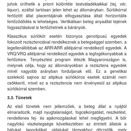
juhok üríthetik a priont különféle testváladékaikkal (tej, vér,
liquor), ezáltal tartósan jelen lehet az állományban. Súrlókórral
fertőzött állat placentájának elfogyasztása általi horizontális
fertőződődés is lehetséges. Vertikálisan beteg anyaállat tejének
fogyasztásával is fertőzhetnek a bárányok.
Klasszikus súrlókór esetén bizonyos genotipusú egyedek
fokozott rezisztenciával rendelkeznek a betegséggel szemben, a
legellenállóbbak az ARR/ARR allélpárral rendelkező egyedek. A
VRQ/VRQ allélpárral rendelkező egyedek a legfogékonyabbak a
fertőzésre. Tenyésztési program létezik Magyarországon is,
melynek célja, hogy az állományokban a rezisztens egyedek
minél nagyobb arányban forduljanak elő. Ez a genetikai
szelekció sajnos az atipikus súrlókóros esetek számát nem
csökkenti, mivel ez a rezisztencia nem érvényesül az atipikus
súrlókórral szemben.
3.3. Tünetek
Az első tünetek nem jellemzőek, a beteg állat a nyájtól
elmaradozik, majd nyugtalanságot, fogcsikorgatást, reszketést,
rendellenes fej- és ajakmozgásokat lehet megfigyelni. A bőr
nagyfokú viszketegsége következtében az érintett állatok a
hátukat, lapockáikat, oldalukat tárgyakhoz dörzsölik, mely