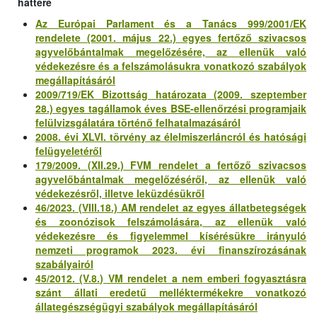
háttere
Az Európai Parlament és a Tanács 999/2001/EK
rendelete (2001. május 22.) egyes fertőző szivacsos
agyvelőbántalmak megelőzésére, az ellenük való
védekezésre és a felszámolásukra vonatkozó szabályok
megállapításáról
2009/719/EK Bizottság határozata (2009. szeptember
28.) egyes tagállamok éves BSE-ellenőrzési programjaik
felülvizsgálatára történő felhatalmazásáról
2008. évi XLVI. törvény az élelmiszerláncról és hatósági
felügyeletéről
179/2009. (XII.29.) FVM rendelet a fertőző szivacsos
agyvelőbántalmak megelőzéséről, az ellenük való
védekezésről, illetve leküzdésükről
46/2023. (VIII.18.) AM rendelet az egyes állatbetegségek
és zoonózisok felszámolására, az ellenük való
védekezésre és figyelemmel kísérésükre irányuló
nemzeti programok 2023. évi finanszírozásának
szabályairól
45/2012. (V.8.) VM rendelet a nem emberi fogyasztásra
szánt állati eredetű melléktermékekre vonatkozó
állategészségügyi szabályok megállapításáról