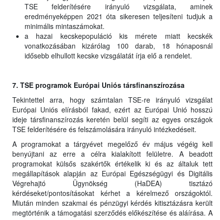
TSE felderítésére irányuló vizsgálata, aminek
eredményeképpen 2021 óta sikeresen teljesíteni tudjuk a
minimális mintaszámokat.
a hazai kecskepopuláció kis mérete miatt kecskék
vonatkozásában kizárólag 100 darab, 18 hónaposnál
idősebb elhullott kecske vizsgálatát írja elő a rendelet.
7. TSE programok Európai Uniós társfinanszírozása
Tekintettel arra, hogy számtalan TSE-re irányuló vizsgálat
Európai Uniós elírásból fakad, ezért az Európai Unió hosszú
ideje társfinanszírozás keretén belül segíti az egyes országok
TSE felderítésére és felszámolására irányuló intézkedéseit.
A programokat a tárgyévet megelőző év május végéig kell
benyújtani az erre a célra kialakított felületre. A beadott
programokat külsős szakértők értékelik ki és az általuk tett
megállapítások alapján az Európai Egészségügyi és Digitális
Végrehajtó Ügynökség (HaDEA) tisztázó
kérdéseket/pontosításokat kérhet a kérelmező országoktól.
Miután minden szakmai és pénzügyi kérdés kitisztázásra került
megtörténik a támogatási szerződés előkészítése és aláírása. A