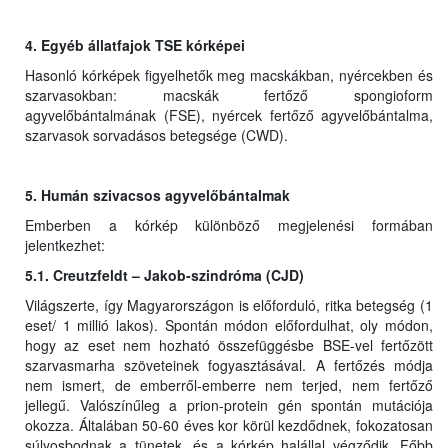
4. Egyéb állatfajok TSE kórképei
Hasonló kórképek figyelhetők meg macskákban, nyércekben és
szarvasokban: macskák fertőző spongioform
agyvelőbántalmának (FSE), nyércek fertőző agyvelőbántalma,
szarvasok sorvadásos betegsége (CWD).
5. Humán szivacsos agyvelőbántalmak
Emberben a kórkép különböző megjelenési formában
jelentkezhet:
5.1. Creutzfeldt – Jakob-szindróma (CJD)
Világszerte, így Magyarországon is előforduló, ritka betegség (1
eset/ 1 millió lakos). Spontán módon előfordulhat, oly módon,
hogy az eset nem hozható összefüggésbe BSE-vel fertőzött
szarvasmarha szöveteinek fogyasztásával. A fertőzés módja
nem ismert, de emberről-emberre nem terjed, nem fertőző
jellegű. Valószínűleg a prion-protein gén spontán mutációja
okozza. Általában 50-60 éves kor körül kezdődnek, fokozatosan
súlyosbodnak a tünetek, és a kórkép halállal végződik. Főbb