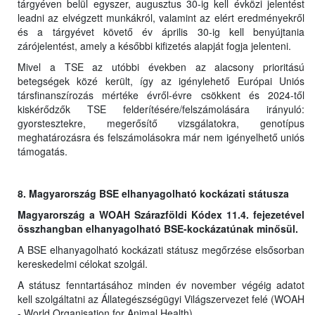
tárgyéven belül egyszer, augusztus 30-ig kell évközi jelentést
leadni az elvégzett munkákról, valamint az elért eredményekről
és a tárgyévet követő év április 30-ig kell benyújtania
zárójelentést, amely a későbbi kifizetés alapját fogja jelenteni.
Mivel a TSE az utóbbi években az alacsony prioritású
betegségek közé került, így az igénylehető Európai Uniós
társfinanszírozás mértéke évről-évre csökkent és 2024-től
kiskérődzők TSE felderítésére/felszámolására irányuló:
gyorstesztekre, megerősítő vizsgálatokra, genotípus
meghatározásra és felszámolásokra már nem igényelhető uniós
támogatás.
8. Magyarország BSE elhanyagolható kockázati státusza
Magyarország a WOAH Szárazföldi Kódex 11.4. fejezetével
összhangban elhanyagolható BSE-kockázatúnak minősül.
A BSE elhanyagolható kockázati státusz megőrzése elsősorban
kereskedelmi célokat szolgál.
A státusz fenntartásához minden év november végéig adatot
kell szolgáltatni az Állategészségügyi Világszervezet felé (WOAH
- World Organisation for Animal Health).