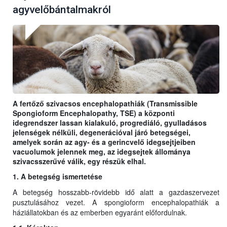
agyvelőbántalmakról
A fertőző szivacsos encephalopathiák (Transmissible
Spongioform Encephalopathy, TSE) a központi
idegrendszer lassan kialakuló, progrediáló, gyulladásos
jelenségek nélküli, degenerációval járó betegségei,
amelyek során az agy- és a gerincvelő idegsejtjeiben
vacuolumok jelennek meg, az idegsejtek állománya
szivacsszerűvé válik, egy részük elhal.
1. A betegség ismertetése
A betegség hosszabb-rövidebb idő alatt a gazdaszervezet
pusztulásához vezet. A spongioform encephalopathiák a
háziállatokban és az emberben egyaránt előfordulnak.