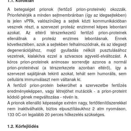
1.1. Kóroktan
A betegséget prionok (fertőző prion-proteinek) okozzák.
Prionfehérjék a minden sejtmembránban (így az idegsejtekben)
is jelen vPRk, valószínűleg a sejtek közti kommunikációban
vesznek részt, a szervezet proteáz enzimmel képes lebontani
azokat. Az eltérő térszerkezetű fertőző prion-proteinek
ellenállnak a proteáz enzimes lebontásnak. Ennek
következtében, azok a sejtekben felhalmozódnak, és az idegsejt
degenerációjához, majd gyulladás nélküli pusztulásához
vezetnek, kialakítva ezzel a szivacsos agyvelő-elváltozást. A
kóros prion-proteinek animosav sorrendje azonos a normál
prion-proteinéval (a térszerkezete azonban eltérő), így a
szervezet sajátjának tekinti azokat, tehát sem humorális, sem
celluláris immunválaszt nem váltanak ki.
A fertőző prion-protein bekerülhet a szervezetbe fertőzés
eredményeképpen, vagy létrejöhet mutációk - a prion-proteint
kódoló gének megváltozása - révén is.
A prionok ellenálló képessége extrém nagy, fertőtlenítőszerekkel
nem inaktiválhatók, biztos elpusztításukhoz 2 atm nyomáson,
133 0C-on legalább 20 perces hőkezelés szükséges.
1.2. Kórfejlődés