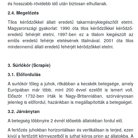
és hosszabb-rövidebb idő után biztosan elhullanak.
2.4. Megelőzés
Tilos kérődzőkkel állati eredetű takarmánykiegészítőt etetni.
Magyarországi gyakorlat: 1990 óta tilos kérődzőkkel kérődző-
eredetű fehérjét etetni, 1997-ben ez a tilalom kiegészült az
emlős eredetű fehérje etetésének tilalmával. 2001 óta tilos
mindennemű állati eredetű fehérjét kérődzőkkel etetni.
3. Súrlókór (Scrapie)
3.1. Előfordulás
A surlókór főleg a juhok, ritkábban a kecskék betegsége, amely
Európában már több, mint 200 évvel ezelőtt is ismert volt.
Először 1732-ben írták le Nagy-Britanniában, szórványosan
jelenleg is előfordul, hazánkban is megállapították a betegséget.
3.2. Járványtan
A betegség többnyire 2 évnél idősebb állatokban fordul elő.
A fertőzés juhokban horizontálisan és vertikálisan is terjed, ezen
kívül a fertőzött környezetből is juthat kóros prion az állatokba. A