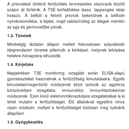
A prionokkal történő fertőződés természetes viszonyok között
szájon át történik. A TSE kórfejlődése lassú, lappangási ideje
hosszú. A bélből a felvett prionok bekerülnek a bélfodri
nyirokcsomókba, a lépbe, majd valószínűleg az idegek mentén
az agy-és gerincvelőbe jutnak.
1.3. Tünetek
Mindvégig láztalan állapot mellett fokozatosan súlyosbodó
idegrendszeri tünetek jellemzik a kórképet, melynek lefolyása
hetekre-hónapokra elhúzódik.
1.4. Kórjelzés
Napjainkban TSE monitoring vizsgálat során ELISA-alapú
gyorsteszteket használnak a fertőzöttség kimutatására. Egyéb
kimutatási/megerősítő módszerek közé tartozik az agytörzs
kórszövettani vizsgálata, immunoblot, immunhisztokémiai
módszerek. Ezen kívűl elektronmikroszkópos vizsgálatokkal is ki
lehet mutatni a fertőzöttséget. Élő állatoknál egyelőre nincs
olyan módszer, mellyel a fertőzöttséget biztosan meg tudnánk
állapítani.
1.5. Gyógykezelés