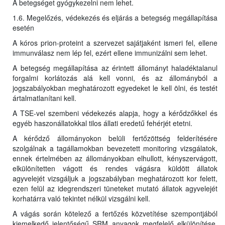
A betegséget gyógykezelni nem lehet.
1.6. Megelőzés, védekezés és eljárás a betegség megállapítása
esetén
A kóros prion-proteint a szervezet sajátjaként ismeri fel, ellene
immunválasz nem lép fel, ezért ellene immunizálni sem lehet.
A betegség megállapítása az érintett állományt haladéktalanul
forgalmi korlátozás alá kell vonni, és az állományból a
jogszabályokban meghatározott egyedeket le kell ölni, és testét
ártalmatlanítani kell.
A TSE-vel szembeni védekezés alapja, hogy a kérődzőkkel és
egyéb haszonállatokkal tilos állati eredetű fehérjét etetni.
A kérődző állományokon belüli fertőzöttség felderítésére
szolgálnak a tagállamokban bevezetett monitoring vizsgálatok,
ennek értelmében az állományokban elhullott, kényszervágott,
elkülönítetten vágott és rendes vágásra küldött állatok
agyvelejét vizsgáljuk a jogszabályban meghatározott kor felett,
ezen felül az idegrendszeri tüneteket mutató állatok agyvelejét
korhatárra való tekintet nélkül vizsgálni kell.
A vágás során kötelező a fertőzés közvetítése szempontjából
kiemelkedő jelentőségű SRM anyagok megfelelő elkülönítése,