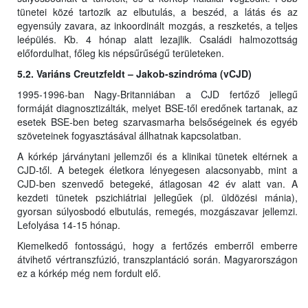
tünetei közé tartozik az elbutulás, a beszéd, a látás és az
egyensúly zavara, az inkoordinált mozgás, a reszketés, a teljes
leépülés. Kb. 4 hónap alatt lezajlik. Családi halmozottság
előfordulhat, főleg kis népsűrűségű területeken.
5.2. Variáns Creutzfeldt – Jakob-szindróma (vCJD)
1995-1996-ban Nagy-Britanniában a CJD fertőző jellegű
formáját diagnosztizálták, melyet BSE-től eredőnek tartanak, az
esetek BSE-ben beteg szarvasmarha belsőségeinek és egyéb
szöveteinek fogyasztásával állhatnak kapcsolatban.
A kórkép járványtani jellemzői és a klinikai tünetek eltérnek a
CJD-től. A betegek életkora lényegesen alacsonyabb, mint a
CJD-ben szenvedő betegeké, átlagosan 42 év alatt van. A
kezdeti tünetek pszichiátriai jellegűek (pl. üldözési mánia),
gyorsan súlyosbodó elbutulás, remegés, mozgászavar jellemzi.
Lefolyása 14-15 hónap.
Kiemelkedő fontosságú, hogy a fertőzés emberről emberre
átvihető vértranszfúzió, transzplantáció során. Magyarországon
ez a kórkép még nem fordult elő.