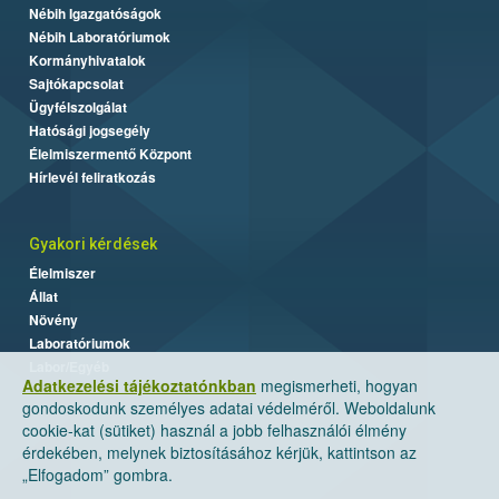
Nébih Igazgatóságok
Nébih Laboratóriumok
Kormányhivatalok
Sajtókapcsolat
Ügyfélszolgálat
Hatósági jogsegély
Élelmiszermentő Központ
Hírlevél feliratkozás
Gyakori kérdések
Élelmiszer
Állat
Növény
Laboratóriumok
Labor/Egyéb
Adatkezelési tájékoztatónkban
megismerheti, hogyan
gondoskodunk személyes adatai védelméről. Weboldalunk
cookie-kat (sütiket) használ a jobb felhasználói élmény
érdekében, melynek biztosításához kérjük, kattintson az
„Elfogadom” gombra.