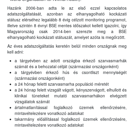
Hazánk 2006-ban adta le az első ezzel kapcsolatos
adatszolgáltatását, azonban az elhanyagolható kockázati
státusz elérséhez legalább 8 évig célzott monitoring programot,
illetve szintén 8 évnyi BSE mentes időszakot kellett igazolni, így
Magyarország csak 2014-ben szerezte meg a BSE
elhanyagolható kockázati státuszát, amelyet azóta is megőrzött.
Az éves adatszolgáltatás keretén belül minden országnak meg
kell adni:
a tárgyévben az adott országba érkező szarvasmarhák
számát és a behozatal célját (származási országonként)
a tárgyévben érkező hús és csontliszt mennyiségét
(származási országonként)
a 24 hónap feletti szarvasmarha populáció méretét
a 24 hónap felett vizsgált vágott, kényszervágott, elhullott és
klinikai tüneteket mutató szarvasmarhákon elvégzett
vizsgálatok számát
ártalmatlanítással foglalkozó üzemek ellenőrzésére,
mintavételezésre vonatkozó adatokat
takarmány előállítással foglalkozó üzemek ellenőrzésére,
mintavételezésre vonatkozó adatokat