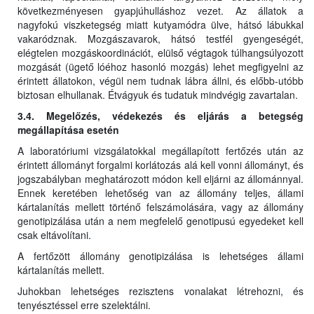
következményesen gyapjúhulláshoz vezet. Az állatok a
nagyfokú viszketegség miatt kutyamódra ülve, hátsó lábukkal
vakaródznak. Mozgászavarok, hátsó testfél gyengeségét,
elégtelen mozgáskoordinációt, elülső végtagok túlhangsúlyozott
mozgását (ügető lóéhoz hasonló mozgás) lehet megfigyelni az
érintett állatokon, végül nem tudnak lábra állni, és előbb-utóbb
biztosan elhullanak. Étvágyuk és tudatuk mindvégig zavartalan.
3.4. Megelőzés, védekezés és eljárás a betegség
megállapítása esetén
A laboratóriumi vizsgálatokkal megállapított fertőzés után az
érintett állományt forgalmi korlátozás alá kell vonni állományt, és
jogszabályban meghatározott módon kell eljárni az állománnyal.
Ennek keretében lehetőség van az állomány teljes, állami
kártalanítás mellett történő felszámolására, vagy az állomány
genotipizálása után a nem megfelelő genotipusú egyedeket kell
csak eltávolítani.
A fertőzött állomány genotipizálása is lehetséges állami
kártalanítás mellett.
Juhokban lehetséges rezisztens vonalakat létrehozni, és
tenyésztéssel erre szelektálni.