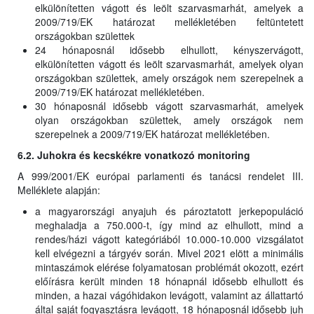
elkülönítetten vágott és leölt szarvasmarhát, amelyek a
2009/719/EK határozat mellékletében feltüntetett
országokban születtek
24 hónaposnál idősebb elhullott, kényszervágott,
elkülönítetten vágott és leölt szarvasmarhát, amelyek olyan
országokban születtek, amely országok nem szerepelnek a
2009/719/EK határozat mellékletében.
30 hónaposnál idősebb vágott szarvasmarhát, amelyek
olyan országokban születtek, amely országok nem
szerepelnek a 2009/719/EK határozat mellékletében.
6.2. Juhokra és kecskékre vonatkozó monitoring
A 999/2001/EK európai parlamenti és tanácsi rendelet III.
Melléklete alapján:
a magyarországi anyajuh és pároztatott jerkepopuláció
meghaladja a 750.000-t, így mind az elhullott, mind a
rendes/házi vágott kategóriából 10.000-10.000 vizsgálatot
kell elvégezni a tárgyév során. Mivel 2021 elött a minimális
mintaszámok elérése folyamatosan problémát okozott, ezért
előírásra került minden 18 hónapnál idősebb elhullott és
minden, a hazai vágóhidakon levágott, valamint az állattartó
által saját fogyasztásra levágott, 18 hónaposnál idősebb juh