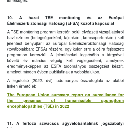
lehetséges.
10. A hazai TSE monitoring és az Európai
Élelmiszerbiztonsági Hatóság (EFSA) közötti kapcsolat
A TSE monitoring program keretén belül elvégzett vizsgálatokról
havi szinten (betegségenként, fajonként, korcsoportonként) kell
jelentést benyújtani az Európai Élelmiszerbiztonsági Hatóság
(továbbiakban: EFSA) részére, egy külön erre a célra fejlesztett
programon keresztül. A jelentéseket legkésőbb a tárgyévet
követő év március végéig kell véglegesíteni, amelynek
eredményeképpen az ESFA tudományos összegzést készít,
amelyet minden évben publikálnak a weboldalukon.
A legutolsó (2022. évi) tudományos összefoglaló az alábbi
linken érhető el:
The European Union summary report on surveillance for
the presence of transmissible spongiform
encephalopathies (TSE) in 2022
11. A fertőző szivacsos agyvelőbántalmak jogszabályi