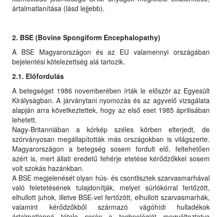
ártalmatlanítása (lásd lejjebb).
2. BSE (Bovine Spongiform Encephalopathy)
A BSE Magyarországon és az EU valamennyi országában
bejelentési kötelezettség alá tartozik.
2.1. Előfordulás
A betegséget 1986 novemberében írták le először az Egyesült
Királyságban. A járványtani nyomozás és az agyvelő vizsgálata
alapján arra következtettek, hogy az első eset 1985 áprilisában
lehetett.
Nagy-Britanniában a kórkép széles körben elterjedt, de
szórványosan megállapították más országokban is világszerte.
Magyarországon a betegség sosem fordult elő, feltehetően
azért is, mert állati eredetű fehérje etetése kérődzőkkel sosem
volt szokás hazánkban.
A BSE megjelenését olyan hús- és csontlisztek szarvasmarhával
való feletetésének tulajdonítják, melyet súrlókórral fertőzött,
elhullott juhok, illetve BSE-vel fertőzött, elhullott szarvasmarhák,
valamint kérődzőkből származó vágóhídi hulladékok
ártalmatlanná tétele során a technológiát megváltoztatva