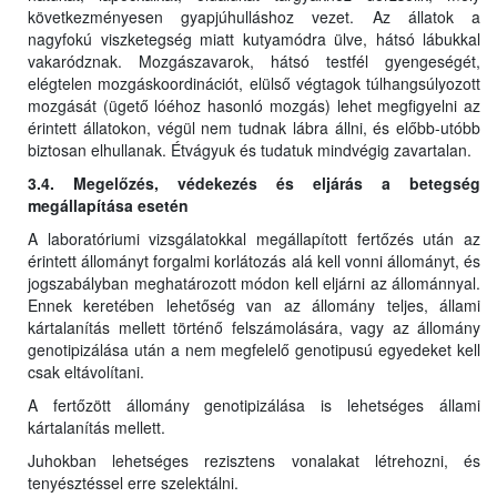
következményesen gyapjúhulláshoz vezet. Az állatok a
nagyfokú viszketegség miatt kutyamódra ülve, hátsó lábukkal
vakaródznak. Mozgászavarok, hátsó testfél gyengeségét,
elégtelen mozgáskoordinációt, elülső végtagok túlhangsúlyozott
mozgását (ügető lóéhoz hasonló mozgás) lehet megfigyelni az
érintett állatokon, végül nem tudnak lábra állni, és előbb-utóbb
biztosan elhullanak. Étvágyuk és tudatuk mindvégig zavartalan.
3.4. Megelőzés, védekezés és eljárás a betegség
megállapítása esetén
A laboratóriumi vizsgálatokkal megállapított fertőzés után az
érintett állományt forgalmi korlátozás alá kell vonni állományt, és
jogszabályban meghatározott módon kell eljárni az állománnyal.
Ennek keretében lehetőség van az állomány teljes, állami
kártalanítás mellett történő felszámolására, vagy az állomány
genotipizálása után a nem megfelelő genotipusú egyedeket kell
csak eltávolítani.
A fertőzött állomány genotipizálása is lehetséges állami
kártalanítás mellett.
Juhokban lehetséges rezisztens vonalakat létrehozni, és
tenyésztéssel erre szelektálni.