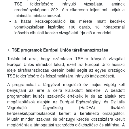
TSE felderítésére irányuló vizsgálata, aminek
eredményeképpen 2021 óta sikeresen teljesíteni tudjuk a
minimális mintaszámokat.
a hazai kecskepopuláció kis mérete miatt kecskék
vonatkozásában kizárólag 100 darab, 18 hónaposnál
idősebb elhullott kecske vizsgálatát írja elő a rendelet.
7. TSE programok Európai Uniós társfinanszírozása
Tekintettel arra, hogy számtalan TSE-re irányuló vizsgálat
Európai Uniós elírásból fakad, ezért az Európai Unió hosszú
ideje társfinanszírozás keretén belül segíti az egyes országok
TSE felderítésére és felszámolására irányuló intézkedéseit.
A programokat a tárgyévet megelőző év május végéig kell
benyújtani az erre a célra kialakított felületre. A beadott
programokat külsős szakértők értékelik ki és az általuk tett
megállapítások alapján az Európai Egészségügyi és Digitális
Végrehajtó Ügynökség (HaDEA) tisztázó
kérdéseket/pontosításokat kérhet a kérelmező országoktól.
Miután minden szakmai és pénzügyi kérdés kitisztázásra került
megtörténik a támogatási szerződés előkészítése és aláírása. A