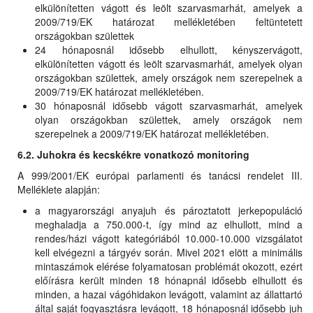
elkülönítetten vágott és leölt szarvasmarhát, amelyek a
2009/719/EK határozat mellékletében feltüntetett
országokban születtek
24 hónaposnál idősebb elhullott, kényszervágott,
elkülönítetten vágott és leölt szarvasmarhát, amelyek olyan
országokban születtek, amely országok nem szerepelnek a
2009/719/EK határozat mellékletében.
30 hónaposnál idősebb vágott szarvasmarhát, amelyek
olyan országokban születtek, amely országok nem
szerepelnek a 2009/719/EK határozat mellékletében.
6.2. Juhokra és kecskékre vonatkozó monitoring
A 999/2001/EK európai parlamenti és tanácsi rendelet III.
Melléklete alapján:
a magyarországi anyajuh és pároztatott jerkepopuláció
meghaladja a 750.000-t, így mind az elhullott, mind a
rendes/házi vágott kategóriából 10.000-10.000 vizsgálatot
kell elvégezni a tárgyév során. Mivel 2021 elött a minimális
mintaszámok elérése folyamatosan problémát okozott, ezért
előírásra került minden 18 hónapnál idősebb elhullott és
minden, a hazai vágóhidakon levágott, valamint az állattartó
által saját fogyasztásra levágott, 18 hónaposnál idősebb juh