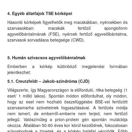
4. Egyéb állatfajok TSE kórképei
Hasonló kórképek figyelhetők meg macskákban, nyércekben és
szarvasokban: macskák fertőző spongioform
agyvelőbántalmának (FSE), nyércek fertőző agyvelőbántalma,
szarvasok sorvadásos betegsége (CWD).
5. Humán szivacsos agyvelőbántalmak
Emberben a kórkép különböző megjelenési formában
jelentkezhet:
5.1. Creutzfeldt – Jakob-szindróma (CJD)
Világszerte, így Magyarországon is előforduló, ritka betegség (1
eset/ 1 millió lakos). Spontán módon előfordulhat, oly módon,
hogy az eset nem hozható összefüggésbe BSE-vel fertőzött
szarvasmarha szöveteinek fogyasztásával. A fertőzés módja
nem ismert, de emberről-emberre nem terjed, nem fertőző
jellegű. Valószínűleg a prion-protein gén spontán mutációja
okozza. Általában 50-60 éves kor körül kezdődnek, fokozatosan
súlyosbodnak a tünetek, és a kórkép halállal végződik. Főbb