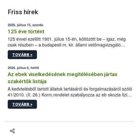
Friss hírek
2026. július 15, szerda
125 éve történt
125 évvel ezelőtt 1901. július 15-én, költözött be – igaz, még
csak részben – a budapesti m. kir. állami vetőmagvizsgáló
állomás a Kis Rókus utca 15. szám alatti, Czigler Győző által
TOVÁBB >
tervezett új épületébe.
2026. július 6, hétfő
Az ebek viselkedésének megítélésében jártas
szakértők listája
A kedvtelésből tartott állatok tartásáról és forgalmazásáról szóló
41/2010. (II. 26.) Korm.rendelet szabályozza az eb okozta fizikai
sérülés, illetve ennek veszélye keletkezésekor felmerülő
TOVÁBB >
hatósági feladatokat, valamint a veszélyes eb tartását és annak
engedélyezését. Ezen eljárások során szükség esetén be kell
vonni az ebek viselkedésének megítélésében jártas szakértőt.