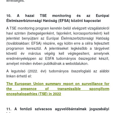
lehetséges.
10. A hazai TSE monitoring és az Európai
Élelmiszerbiztonsági Hatóság (EFSA) közötti kapcsolat
A TSE monitoring program keretén belül elvégzett vizsgálatokról
havi szinten (betegségenként, fajonként, korcsoportonként) kell
jelentést benyújtani az Európai Élelmiszerbiztonsági Hatóság
(továbbiakban: EFSA) részére, egy külön erre a célra fejlesztett
programon keresztül. A jelentéseket legkésőbb a tárgyévet
követő év március végéig kell véglegesíteni, amelynek
eredményeképpen az ESFA tudományos összegzést készít,
amelyet minden évben publikálnak a weboldalukon.
A legutolsó (2022. évi) tudományos összefoglaló az alábbi
linken érhető el:
The European Union summary report on surveillance for
the presence of transmissible spongiform
encephalopathies (TSE) in 2022
11. A fertőző szivacsos agyvelőbántalmak jogszabályi