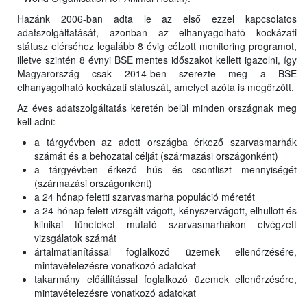
Hazánk 2006-ban adta le az első ezzel kapcsolatos
adatszolgáltatását, azonban az elhanyagolható kockázati
státusz elérséhez legalább 8 évig célzott monitoring programot,
illetve szintén 8 évnyi BSE mentes időszakot kellett igazolni, így
Magyarország csak 2014-ben szerezte meg a BSE
elhanyagolható kockázati státuszát, amelyet azóta is megőrzött.
Az éves adatszolgáltatás keretén belül minden országnak meg
kell adni:
a tárgyévben az adott országba érkező szarvasmarhák
számát és a behozatal célját (származási országonként)
a tárgyévben érkező hús és csontliszt mennyiségét
(származási országonként)
a 24 hónap feletti szarvasmarha populáció méretét
a 24 hónap felett vizsgált vágott, kényszervágott, elhullott és
klinikai tüneteket mutató szarvasmarhákon elvégzett
vizsgálatok számát
ártalmatlanítással foglalkozó üzemek ellenőrzésére,
mintavételezésre vonatkozó adatokat
takarmány előállítással foglalkozó üzemek ellenőrzésére,
mintavételezésre vonatkozó adatokat