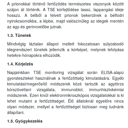
A prionokkal történő fertőződés természetes viszonyok között
szájon át történik. A TSE kórfejlődése lassú, lappangási ideje
hosszú. A bélből a felvett prionok bekerülnek a bélfodri
nyirokcsomókba, a lépbe, majd valószínűleg az idegek mentén
az agy-és gerincvelőbe jutnak.
1.3. Tünetek
Mindvégig láztalan állapot mellett fokozatosan súlyosbodó
idegrendszeri tünetek jellemzik a kórképet, melynek lefolyása
hetekre-hónapokra elhúzódik.
1.4. Kórjelzés
Napjainkban TSE monitoring vizsgálat során ELISA-alapú
gyorsteszteket használnak a fertőzöttség kimutatására. Egyéb
kimutatási/megerősítő módszerek közé tartozik az agytörzs
kórszövettani vizsgálata, immunoblot, immunhisztokémiai
módszerek. Ezen kívűl elektronmikroszkópos vizsgálatokkal is ki
lehet mutatni a fertőzöttséget. Élő állatoknál egyelőre nincs
olyan módszer, mellyel a fertőzöttséget biztosan meg tudnánk
állapítani.
1.5. Gyógykezelés