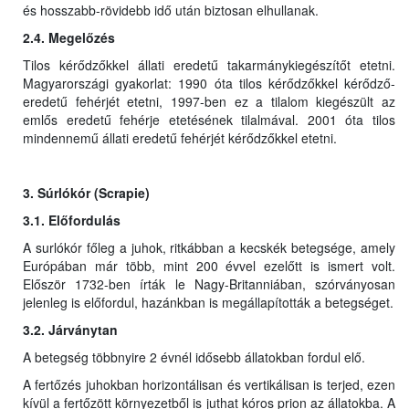
és hosszabb-rövidebb idő után biztosan elhullanak.
2.4. Megelőzés
Tilos kérődzőkkel állati eredetű takarmánykiegészítőt etetni.
Magyarországi gyakorlat: 1990 óta tilos kérődzőkkel kérődző-
eredetű fehérjét etetni, 1997-ben ez a tilalom kiegészült az
emlős eredetű fehérje etetésének tilalmával. 2001 óta tilos
mindennemű állati eredetű fehérjét kérődzőkkel etetni.
3. Súrlókór (Scrapie)
3.1. Előfordulás
A surlókór főleg a juhok, ritkábban a kecskék betegsége, amely
Európában már több, mint 200 évvel ezelőtt is ismert volt.
Először 1732-ben írták le Nagy-Britanniában, szórványosan
jelenleg is előfordul, hazánkban is megállapították a betegséget.
3.2. Járványtan
A betegség többnyire 2 évnél idősebb állatokban fordul elő.
A fertőzés juhokban horizontálisan és vertikálisan is terjed, ezen
kívül a fertőzött környezetből is juthat kóros prion az állatokba. A