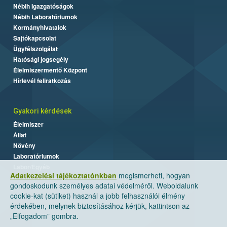
Nébih Igazgatóságok
Nébih Laboratóriumok
Kormányhivatalok
Sajtókapcsolat
Ügyfélszolgálat
Hatósági jogsegély
Élelmiszermentő Központ
Hírlevél feliratkozás
Gyakori kérdések
Élelmiszer
Állat
Növény
Laboratóriumok
Labor/Egyéb
Adatkezelési tájékoztatónkban
megismerheti, hogyan
gondoskodunk személyes adatai védelméről. Weboldalunk
cookie-kat (sütiket) használ a jobb felhasználói élmény
érdekében, melynek biztosításához kérjük, kattintson az
„Elfogadom” gombra.