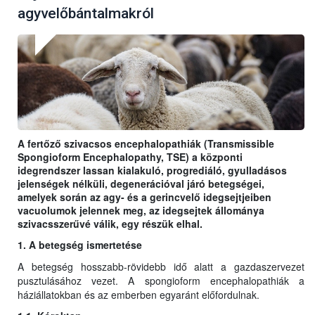
agyvelőbántalmakról
A fertőző szivacsos encephalopathiák (Transmissible
Spongioform Encephalopathy, TSE) a központi
idegrendszer lassan kialakuló, progrediáló, gyulladásos
jelenségek nélküli, degenerációval járó betegségei,
amelyek során az agy- és a gerincvelő idegsejtjeiben
vacuolumok jelennek meg, az idegsejtek állománya
szivacsszerűvé válik, egy részük elhal.
1. A betegség ismertetése
A betegség hosszabb-rövidebb idő alatt a gazdaszervezet
pusztulásához vezet. A spongioform encephalopathiák a
háziállatokban és az emberben egyaránt előfordulnak.