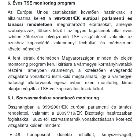
6. Éves TSE monitoring program
Az Európai Uniós csatlakozást követően hazánknak is
alkalmaznia kellett a
999/2001/EK európai parlamenti és
tanácsi rendeletben
meghatározott előírásokat, amelyek
szabályozzák, többek között az egyes tagállamok által éves
szinten kötelezően elvégzendő TSE vizsgálatokat, valamint az
azokhoz kapcsolódó valamennyi technikai és módszertani
követelményeket.
A fent leírtak értelmében Magyarországon minden év elején
monitoring program kerül kiírásra a vármegyei kormányhivatalok
részére, amelyben valamennyi, a kötelezően elvégzendő
vizsgálatra vonatkozó instrukció megtalálható, így a vármegyei
hatósági állatorvosok egész évben ezen monitoring kiírás
alapján végzik a TSE-vel kapcsolatos feladataikat.
6.1. Szarvasmarhákra vonatkozó monitoring
Összhangban a 999/2001/EK európai parlamenti és tanácsi
rendelettel, valamint a 2009/719/EK Bizottsági határozatban
foglaltakkal, 2023-tól szarvasmarhák vonatkozásában kötelező
vizsgálatra küldeni minden:
48 hónaposnál idősebb elhullott, kényszervágott,