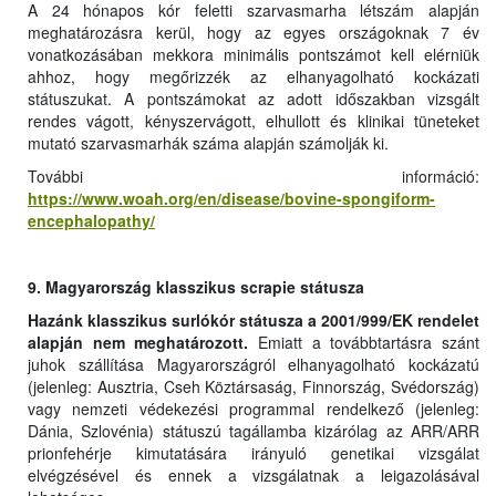
A 24 hónapos kór feletti szarvasmarha létszám alapján
meghatározásra kerül, hogy az egyes országoknak 7 év
vonatkozásában mekkora minimális pontszámot kell elérniük
ahhoz, hogy megőrizzék az elhanyagolható kockázati
státuszukat. A pontszámokat az adott időszakban vizsgált
rendes vágott, kényszervágott, elhullott és klinikai tüneteket
mutató szarvasmarhák száma alapján számolják ki.
További információ:
https://www.woah.org/en/disease/bovine-spongiform-
encephalopathy/
9. Magyarország klasszikus scrapie státusza
Hazánk klasszikus surlókór státusza a 2001/999/EK rendelet
alapján nem meghatározott.
Emiatt a továbbtartásra szánt
juhok szállítása Magyarországról elhanyagolható kockázatú
(jelenleg: Ausztria, Cseh Köztársaság, Finnország, Svédország)
vagy nemzeti védekezési programmal rendelkező (jelenleg:
Dánia, Szlovénia) státuszú tagállamba kizárólag az ARR/ARR
prionfehérje kimutatására irányuló genetikai vizsgálat
elvégzésével és ennek a vizsgálatnak a leigazolásával