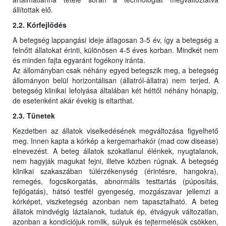
állítottak elő.
2.2. Kórfejlődés
A betegség lappangási ideje átlagosan 3-5 év, így a betegség a
felnőtt állatokat érinti, különösen 4-5 éves korban. Mindkét nem
és minden fajta egyaránt fogékony iránta.
Az állományban csak néhány egyed betegszik meg, a betegség
állományon belül horizontálisan (állatról-állatra) nem terjed. A
betegség klinikai lefolyása általában két héttől néhány hónapig,
de esetenként akár évekig is eltarthat.
2.3. Tünetek
Kezdetben az állatok viselkedésének megváltozása figyelhető
meg. Innen kapta a kórkép a kergemarhakór (mad cow disease)
elnevezést. A beteg állatok szokatlanul élénkek, nyugtalanok,
nem hagyják magukat fejni, illetve közben rúgnak. A betegség
klinikai szakaszában túlérzékenység (érintésre, hangokra),
remegés, fogcsikorgatás, abnormális testtartás (púposítás,
fejlógatás), hátsó testfél gyengeség, mozgászavar jellemzi a
kórképet, viszketegség azonban nem tapasztalható. A beteg
állatok mindvégig láztalanok, tudatuk ép, étvágyuk változatlan,
azonban a kondíciójuk romlik, súlyuk és tejtermelésük csökken,