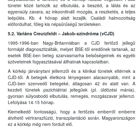
tünetei közé tartozik az elbutulás, a beszéd, a látás és az
egyensúly zavara, az inkoordinált mozgás, a reszketés, a teljes
leépülés. Kb. 4 hónap alatt lezajlik. Családi halmozottság
előfordulhat, főleg kis népsűrűségű területeken.
5.2. Variáns Creutzfeldt – Jakob-szindróma (vCJD)
1995-1996-ban Nagy-Britanniában a CJD fertőző jellegű
formáját diagnosztizálták, melyet BSE-től eredőnek tartanak, az
esetek BSE-ben beteg szarvasmarha belsőségeinek és egyéb
szöveteinek fogyasztásával állhatnak kapcsolatban.
A kórkép járványtani jellemzői és a klinikai tünetek eltérnek a
CJD-től. A betegek életkora lényegesen alacsonyabb, mint a
CJD-ben szenvedő betegeké, átlagosan 42 év alatt van. A
kezdeti tünetek pszichiátriai jellegűek (pl. üldözési mánia),
gyorsan súlyosbodó elbutulás, remegés, mozgászavar jellemzi.
Lefolyása 14-15 hónap.
Kiemelkedő fontosságú, hogy a fertőzés emberről emberre
átvihető vértranszfúzió, transzplantáció során. Magyarországon
ez a kórkép még nem fordult elő.