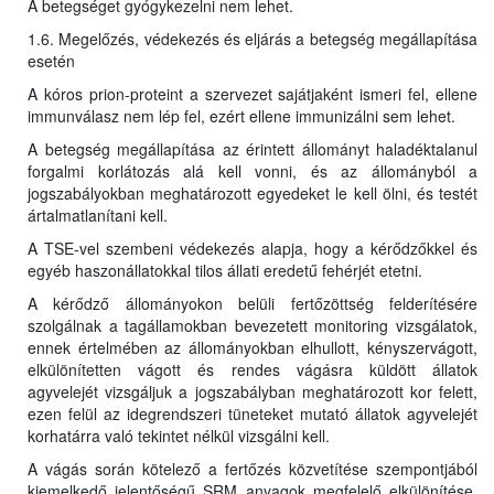
A betegséget gyógykezelni nem lehet.
1.6. Megelőzés, védekezés és eljárás a betegség megállapítása
esetén
A kóros prion-proteint a szervezet sajátjaként ismeri fel, ellene
immunválasz nem lép fel, ezért ellene immunizálni sem lehet.
A betegség megállapítása az érintett állományt haladéktalanul
forgalmi korlátozás alá kell vonni, és az állományból a
jogszabályokban meghatározott egyedeket le kell ölni, és testét
ártalmatlanítani kell.
A TSE-vel szembeni védekezés alapja, hogy a kérődzőkkel és
egyéb haszonállatokkal tilos állati eredetű fehérjét etetni.
A kérődző állományokon belüli fertőzöttség felderítésére
szolgálnak a tagállamokban bevezetett monitoring vizsgálatok,
ennek értelmében az állományokban elhullott, kényszervágott,
elkülönítetten vágott és rendes vágásra küldött állatok
agyvelejét vizsgáljuk a jogszabályban meghatározott kor felett,
ezen felül az idegrendszeri tüneteket mutató állatok agyvelejét
korhatárra való tekintet nélkül vizsgálni kell.
A vágás során kötelező a fertőzés közvetítése szempontjából
kiemelkedő jelentőségű SRM anyagok megfelelő elkülönítése,