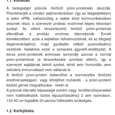
1.1. Kóroktan
A betegséget prionok (fertőző prion-proteinek) okozzák.
Prionfehérjék a minden sejtmembránban (így az idegsejtekben)
is jelen vPRk, valószínűleg a sejtek közti kommunikációban
vesznek részt, a szervezet proteáz enzimmel képes lebontani
azokat. Az eltérő térszerkezetű fertőző prion-proteinek
ellenállnak a proteáz enzimes lebontásnak. Ennek
következtében, azok a sejtekben felhalmozódnak, és az idegsejt
degenerációjához, majd gyulladás nélküli pusztulásához
vezetnek, kialakítva ezzel a szivacsos agyvelő-elváltozást. A
kóros prion-proteinek animosav sorrendje azonos a normál
prion-proteinéval (a térszerkezete azonban eltérő), így a
szervezet sajátjának tekinti azokat, tehát sem humorális, sem
celluláris immunválaszt nem váltanak ki.
A fertőző prion-protein bekerülhet a szervezetbe fertőzés
eredményeképpen, vagy létrejöhet mutációk - a prion-proteint
kódoló gének megváltozása - révén is.
A prionok ellenálló képessége extrém nagy, fertőtlenítőszerekkel
nem inaktiválhatók, biztos elpusztításukhoz 2 atm nyomáson,
133 0C-on legalább 20 perces hőkezelés szükséges.
1.2. Kórfejlődés