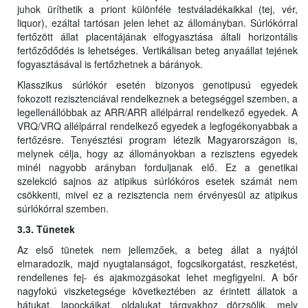
juhok üríthetik a priont különféle testváladékaikkal (tej, vér,
liquor), ezáltal tartósan jelen lehet az állományban. Súrlókórral
fertőzött állat placentájának elfogyasztása általi horizontális
fertőződődés is lehetséges. Vertikálisan beteg anyaállat tejének
fogyasztásával is fertőzhetnek a bárányok.
Klasszikus súrlókór esetén bizonyos genotipusú egyedek
fokozott rezisztenciával rendelkeznek a betegséggel szemben, a
legellenállóbbak az ARR/ARR allélpárral rendelkező egyedek. A
VRQ/VRQ allélpárral rendelkező egyedek a legfogékonyabbak a
fertőzésre. Tenyésztési program létezik Magyarországon is,
melynek célja, hogy az állományokban a rezisztens egyedek
minél nagyobb arányban forduljanak elő. Ez a genetikai
szelekció sajnos az atipikus súrlókóros esetek számát nem
csökkenti, mivel ez a rezisztencia nem érvényesül az atipikus
súrlókórral szemben.
3.3. Tünetek
Az első tünetek nem jellemzőek, a beteg állat a nyájtól
elmaradozik, majd nyugtalanságot, fogcsikorgatást, reszketést,
rendellenes fej- és ajakmozgásokat lehet megfigyelni. A bőr
nagyfokú viszketegsége következtében az érintett állatok a
hátukat, lapockáikat, oldalukat tárgyakhoz dörzsölik, mely