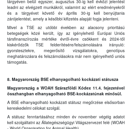
tárgyéven belül egyszer, augusztus 30-ig kell évközi jelentést
leadni az elvégzett munkákról, valamint az elért eredményekről
és a tárgyévet követő év április 30-ig kell benyújtania
zárójelentést, amely a későbbi kifizetés alapját fogja jelenteni.
Mivel a TSE az utóbbi években az alacsony prioritású
betegségek közé került, így az igénylehető Európai Uniós
társfinanszírozás mértéke évről-évre csökkent és 2024-től
kiskérődzők TSE felderítésére/felszámolására irányuló:
gyorstesztekre, megerősítő vizsgálatokra, genotípus
meghatározásra és felszámolásokra már nem igényelhető uniós
támogatás.
8. Magyarország BSE elhanyagolható kockázati státusza
Magyarország a WOAH Szárazföldi Kódex 11.4. fejezetével
összhangban elhanyagolható BSE-kockázatúnak minősül.
A BSE elhanyagolható kockázati státusz megőrzése elsősorban
kereskedelmi célokat szolgál.
A státusz fenntartásához minden év november végéig adatot
kell szolgáltatni az Állategészségügyi Világszervezet felé (WOAH
- World Organisation for Animal Health).