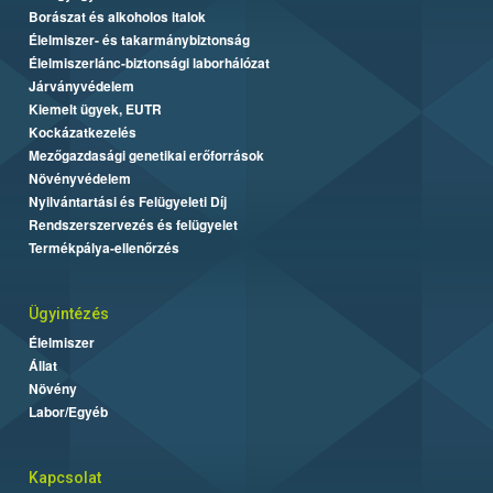
Borászat és alkoholos italok
Élelmiszer- és takarmánybiztonság
Élelmiszerlánc-biztonsági laborhálózat
Járványvédelem
Kiemelt ügyek, EUTR
Kockázatkezelés
Mezőgazdasági genetikai erőforrások
Növényvédelem
Nyilvántartási és Felügyeleti Díj
Rendszerszervezés és felügyelet
Termékpálya-ellenőrzés
Ügyintézés
Élelmiszer
Állat
Növény
Labor/Egyéb
Kapcsolat