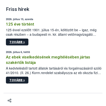
Friss hírek
2026. július 15, szerda
125 éve történt
125 évvel ezelőtt 1901. július 15-én, költözött be – igaz, még
csak részben – a budapesti m. kir. állami vetőmagvizsgáló
állomás a Kis Rókus utca 15. szám alatti, Czigler Győző által
TOVÁBB >
tervezett új épületébe.
2026. július 6, hétfő
Az ebek viselkedésének megítélésében jártas
szakértők listája
A kedvtelésből tartott állatok tartásáról és forgalmazásáról szóló
41/2010. (II. 26.) Korm.rendelet szabályozza az eb okozta fizikai
sérülés, illetve ennek veszélye keletkezésekor felmerülő
TOVÁBB >
hatósági feladatokat, valamint a veszélyes eb tartását és annak
engedélyezését. Ezen eljárások során szükség esetén be kell
vonni az ebek viselkedésének megítélésében jártas szakértőt.