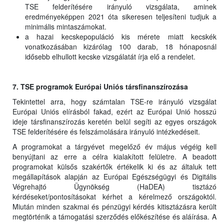
TSE felderítésére irányuló vizsgálata, aminek
eredményeképpen 2021 óta sikeresen teljesíteni tudjuk a
minimális mintaszámokat.
a hazai kecskepopuláció kis mérete miatt kecskék
vonatkozásában kizárólag 100 darab, 18 hónaposnál
idősebb elhullott kecske vizsgálatát írja elő a rendelet.
7. TSE programok Európai Uniós társfinanszírozása
Tekintettel arra, hogy számtalan TSE-re irányuló vizsgálat
Európai Uniós elírásból fakad, ezért az Európai Unió hosszú
ideje társfinanszírozás keretén belül segíti az egyes országok
TSE felderítésére és felszámolására irányuló intézkedéseit.
A programokat a tárgyévet megelőző év május végéig kell
benyújtani az erre a célra kialakított felületre. A beadott
programokat külsős szakértők értékelik ki és az általuk tett
megállapítások alapján az Európai Egészségügyi és Digitális
Végrehajtó Ügynökség (HaDEA) tisztázó
kérdéseket/pontosításokat kérhet a kérelmező országoktól.
Miután minden szakmai és pénzügyi kérdés kitisztázásra került
megtörténik a támogatási szerződés előkészítése és aláírása. A