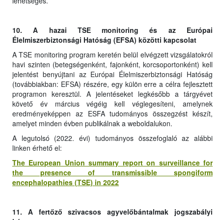
lehetséges.
10. A hazai TSE monitoring és az Európai
Élelmiszerbiztonsági Hatóság (EFSA) közötti kapcsolat
A TSE monitoring program keretén belül elvégzett vizsgálatokról
havi szinten (betegségenként, fajonként, korcsoportonként) kell
jelentést benyújtani az Európai Élelmiszerbiztonsági Hatóság
(továbbiakban: EFSA) részére, egy külön erre a célra fejlesztett
programon keresztül. A jelentéseket legkésőbb a tárgyévet
követő év március végéig kell véglegesíteni, amelynek
eredményeképpen az ESFA tudományos összegzést készít,
amelyet minden évben publikálnak a weboldalukon.
A legutolsó (2022. évi) tudományos összefoglaló az alábbi
linken érhető el:
The European Union summary report on surveillance for
the presence of transmissible spongiform
encephalopathies (TSE) in 2022
11. A fertőző szivacsos agyvelőbántalmak jogszabályi