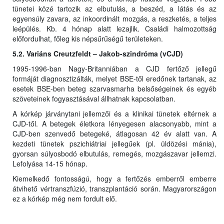
tünetei közé tartozik az elbutulás, a beszéd, a látás és az
egyensúly zavara, az inkoordinált mozgás, a reszketés, a teljes
leépülés. Kb. 4 hónap alatt lezajlik. Családi halmozottság
előfordulhat, főleg kis népsűrűségű területeken.
5.2. Variáns Creutzfeldt – Jakob-szindróma (vCJD)
1995-1996-ban Nagy-Britanniában a CJD fertőző jellegű
formáját diagnosztizálták, melyet BSE-től eredőnek tartanak, az
esetek BSE-ben beteg szarvasmarha belsőségeinek és egyéb
szöveteinek fogyasztásával állhatnak kapcsolatban.
A kórkép járványtani jellemzői és a klinikai tünetek eltérnek a
CJD-től. A betegek életkora lényegesen alacsonyabb, mint a
CJD-ben szenvedő betegeké, átlagosan 42 év alatt van. A
kezdeti tünetek pszichiátriai jellegűek (pl. üldözési mánia),
gyorsan súlyosbodó elbutulás, remegés, mozgászavar jellemzi.
Lefolyása 14-15 hónap.
Kiemelkedő fontosságú, hogy a fertőzés emberről emberre
átvihető vértranszfúzió, transzplantáció során. Magyarországon
ez a kórkép még nem fordult elő.