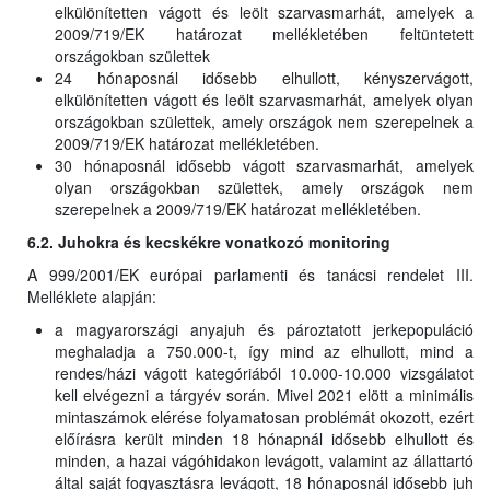
elkülönítetten vágott és leölt szarvasmarhát, amelyek a
2009/719/EK határozat mellékletében feltüntetett
országokban születtek
24 hónaposnál idősebb elhullott, kényszervágott,
elkülönítetten vágott és leölt szarvasmarhát, amelyek olyan
országokban születtek, amely országok nem szerepelnek a
2009/719/EK határozat mellékletében.
30 hónaposnál idősebb vágott szarvasmarhát, amelyek
olyan országokban születtek, amely országok nem
szerepelnek a 2009/719/EK határozat mellékletében.
6.2. Juhokra és kecskékre vonatkozó monitoring
A 999/2001/EK európai parlamenti és tanácsi rendelet III.
Melléklete alapján:
a magyarországi anyajuh és pároztatott jerkepopuláció
meghaladja a 750.000-t, így mind az elhullott, mind a
rendes/házi vágott kategóriából 10.000-10.000 vizsgálatot
kell elvégezni a tárgyév során. Mivel 2021 elött a minimális
mintaszámok elérése folyamatosan problémát okozott, ezért
előírásra került minden 18 hónapnál idősebb elhullott és
minden, a hazai vágóhidakon levágott, valamint az állattartó
által saját fogyasztásra levágott, 18 hónaposnál idősebb juh