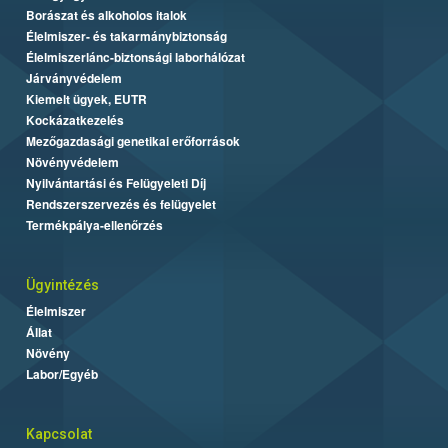
Borászat és alkoholos italok
Élelmiszer- és takarmánybiztonság
Élelmiszerlánc-biztonsági laborhálózat
Járványvédelem
Kiemelt ügyek, EUTR
Kockázatkezelés
Mezőgazdasági genetikai erőforrások
Növényvédelem
Nyilvántartási és Felügyeleti Díj
Rendszerszervezés és felügyelet
Termékpálya-ellenőrzés
Ügyintézés
Élelmiszer
Állat
Növény
Labor/Egyéb
Kapcsolat