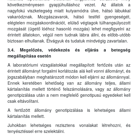
következményesen gyapjúhulláshoz vezet. Az állatok a
nagyfokú viszketegség miatt kutyamódra ülve, hátsó lábukkal
vakaródznak. Mozgászavarok, hátsó testfél gyengeségét,
elégtelen mozgáskoordinációt, elülső végtagok túlhangsúlyozott
mozgását (ügető lóéhoz hasonló mozgás) lehet megfigyelni az
érintett állatokon, végül nem tudnak lábra állni, és előbb-utóbb
biztosan elhullanak. Étvágyuk és tudatuk mindvégig zavartalan.
3.4. Megelőzés, védekezés és eljárás a betegség
megállapítása esetén
A laboratóriumi vizsgálatokkal megállapított fertőzés után az
érintett állományt forgalmi korlátozás alá kell vonni állományt, és
jogszabályban meghatározott módon kell eljárni az állománnyal.
Ennek keretében lehetőség van az állomány teljes, állami
kártalanítás mellett történő felszámolására, vagy az állomány
genotipizálása után a nem megfelelő genotipusú egyedeket kell
csak eltávolítani.
A fertőzött állomány genotipizálása is lehetséges állami
kártalanítás mellett.
Juhokban lehetséges rezisztens vonalakat létrehozni, és
tenyésztéssel erre szelektálni.