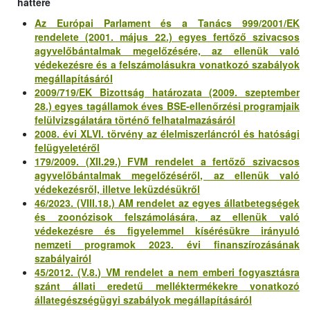
háttere
Az Európai Parlament és a Tanács 999/2001/EK
rendelete (2001. május 22.) egyes fertőző szivacsos
agyvelőbántalmak megelőzésére, az ellenük való
védekezésre és a felszámolásukra vonatkozó szabályok
megállapításáról
2009/719/EK Bizottság határozata (2009. szeptember
28.) egyes tagállamok éves BSE-ellenőrzési programjaik
felülvizsgálatára történő felhatalmazásáról
2008. évi XLVI. törvény az élelmiszerláncról és hatósági
felügyeletéről
179/2009. (XII.29.) FVM rendelet a fertőző szivacsos
agyvelőbántalmak megelőzéséről, az ellenük való
védekezésről, illetve leküzdésükről
46/2023. (VIII.18.) AM rendelet az egyes állatbetegségek
és zoonózisok felszámolására, az ellenük való
védekezésre és figyelemmel kísérésükre irányuló
nemzeti programok 2023. évi finanszírozásának
szabályairól
45/2012. (V.8.) VM rendelet a nem emberi fogyasztásra
szánt állati eredetű melléktermékekre vonatkozó
állategészségügyi szabályok megállapításáról