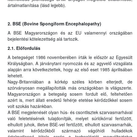
ártalmatlanítása (lásd lejjebb).
2. BSE (Bovine Spongiform Encephalopathy)
A BSE Magyarországon és az EU valamennyi országában
bejelentési kötelezettség alá tartozik.
2.1. Előfordulás
A betegséget 1986 novemberében írták le először az Egyesült
Királyságban. A járványtani nyomozás és az agyvelő vizsgálata
alapján arra következtettek, hogy az első eset 1985 áprilisában
lehetett.
Nagy-Britanniában a kórkép széles körben elterjedt, de
szórványosan megállapították más országokban is világszerte.
Magyarországon a betegség sosem fordult elő, feltehetően
azért is, mert állati eredetű fehérje etetése kérődzőkkel sosem
volt szokás hazánkban.
A BSE megjelenését olyan hús- és csontlisztek szarvasmarhával
való feletetésének tulajdonítják, melyet súrlókórral fertőzött,
elhullott juhok, illetve BSE-vel fertőzött, elhullott szarvasmarhák,
valamint kérődzőkből származó vágóhídi hulladékok
ártalmatlanná tétele során a technológiát megváltoztatva