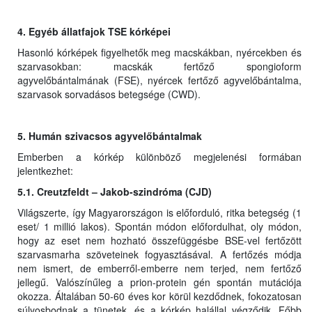
4. Egyéb állatfajok TSE kórképei
Hasonló kórképek figyelhetők meg macskákban, nyércekben és
szarvasokban: macskák fertőző spongioform
agyvelőbántalmának (FSE), nyércek fertőző agyvelőbántalma,
szarvasok sorvadásos betegsége (CWD).
5. Humán szivacsos agyvelőbántalmak
Emberben a kórkép különböző megjelenési formában
jelentkezhet:
5.1. Creutzfeldt – Jakob-szindróma (CJD)
Világszerte, így Magyarországon is előforduló, ritka betegség (1
eset/ 1 millió lakos). Spontán módon előfordulhat, oly módon,
hogy az eset nem hozható összefüggésbe BSE-vel fertőzött
szarvasmarha szöveteinek fogyasztásával. A fertőzés módja
nem ismert, de emberről-emberre nem terjed, nem fertőző
jellegű. Valószínűleg a prion-protein gén spontán mutációja
okozza. Általában 50-60 éves kor körül kezdődnek, fokozatosan
súlyosbodnak a tünetek, és a kórkép halállal végződik. Főbb