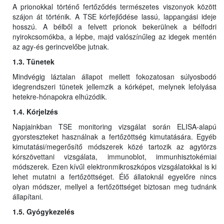
A prionokkal történő fertőződés természetes viszonyok között
szájon át történik. A TSE kórfejlődése lassú, lappangási ideje
hosszú. A bélből a felvett prionok bekerülnek a bélfodri
nyirokcsomókba, a lépbe, majd valószínűleg az idegek mentén
az agy-és gerincvelőbe jutnak.
1.3. Tünetek
Mindvégig láztalan állapot mellett fokozatosan súlyosbodó
idegrendszeri tünetek jellemzik a kórképet, melynek lefolyása
hetekre-hónapokra elhúzódik.
1.4. Kórjelzés
Napjainkban TSE monitoring vizsgálat során ELISA-alapú
gyorsteszteket használnak a fertőzöttség kimutatására. Egyéb
kimutatási/megerősítő módszerek közé tartozik az agytörzs
kórszövettani vizsgálata, immunoblot, immunhisztokémiai
módszerek. Ezen kívűl elektronmikroszkópos vizsgálatokkal is ki
lehet mutatni a fertőzöttséget. Élő állatoknál egyelőre nincs
olyan módszer, mellyel a fertőzöttséget biztosan meg tudnánk
állapítani.
1.5. Gyógykezelés