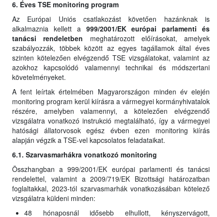
6. Éves TSE monitoring program
Az Európai Uniós csatlakozást követően hazánknak is
alkalmaznia kellett a
999/2001/EK európai parlamenti és
tanácsi rendeletben
meghatározott előírásokat, amelyek
szabályozzák, többek között az egyes tagállamok által éves
szinten kötelezően elvégzendő TSE vizsgálatokat, valamint az
azokhoz kapcsolódó valamennyi technikai és módszertani
követelményeket.
A fent leírtak értelmében Magyarországon minden év elején
monitoring program kerül kiírásra a vármegyei kormányhivatalok
részére, amelyben valamennyi, a kötelezően elvégzendő
vizsgálatra vonatkozó instrukció megtalálható, így a vármegyei
hatósági állatorvosok egész évben ezen monitoring kiírás
alapján végzik a TSE-vel kapcsolatos feladataikat.
6.1. Szarvasmarhákra vonatkozó monitoring
Összhangban a 999/2001/EK európai parlamenti és tanácsi
rendelettel, valamint a 2009/719/EK Bizottsági határozatban
foglaltakkal, 2023-tól szarvasmarhák vonatkozásában kötelező
vizsgálatra küldeni minden:
48 hónaposnál idősebb elhullott, kényszervágott,