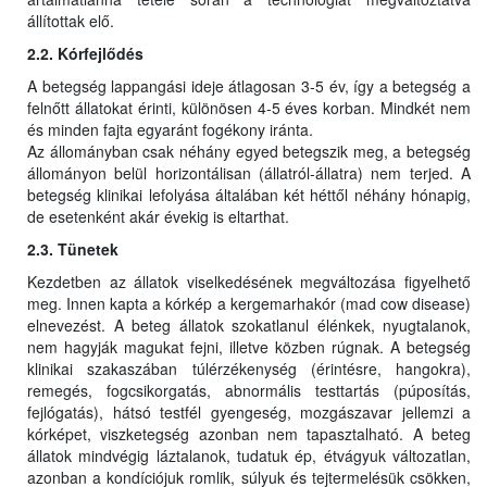
állítottak elő.
2.2. Kórfejlődés
A betegség lappangási ideje átlagosan 3-5 év, így a betegség a
felnőtt állatokat érinti, különösen 4-5 éves korban. Mindkét nem
és minden fajta egyaránt fogékony iránta.
Az állományban csak néhány egyed betegszik meg, a betegség
állományon belül horizontálisan (állatról-állatra) nem terjed. A
betegség klinikai lefolyása általában két héttől néhány hónapig,
de esetenként akár évekig is eltarthat.
2.3. Tünetek
Kezdetben az állatok viselkedésének megváltozása figyelhető
meg. Innen kapta a kórkép a kergemarhakór (mad cow disease)
elnevezést. A beteg állatok szokatlanul élénkek, nyugtalanok,
nem hagyják magukat fejni, illetve közben rúgnak. A betegség
klinikai szakaszában túlérzékenység (érintésre, hangokra),
remegés, fogcsikorgatás, abnormális testtartás (púposítás,
fejlógatás), hátsó testfél gyengeség, mozgászavar jellemzi a
kórképet, viszketegség azonban nem tapasztalható. A beteg
állatok mindvégig láztalanok, tudatuk ép, étvágyuk változatlan,
azonban a kondíciójuk romlik, súlyuk és tejtermelésük csökken,