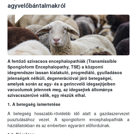
agyvelőbántalmakról
A fertőző szivacsos encephalopathiák (Transmissible
Spongioform Encephalopathy, TSE) a központi
idegrendszer lassan kialakuló, progrediáló, gyulladásos
jelenségek nélküli, degenerációval járó betegségei,
amelyek során az agy- és a gerincvelő idegsejtjeiben
vacuolumok jelennek meg, az idegsejtek állománya
szivacsszerűvé válik, egy részük elhal.
1. A betegség ismertetése
A betegség hosszabb-rövidebb idő alatt a gazdaszervezet
pusztulásához vezet. A spongioform encephalopathiák a
háziállatokban és az emberben egyaránt előfordulnak.