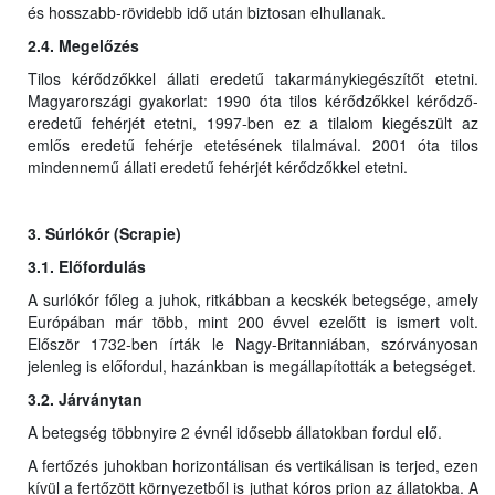
és hosszabb-rövidebb idő után biztosan elhullanak.
2.4. Megelőzés
Tilos kérődzőkkel állati eredetű takarmánykiegészítőt etetni.
Magyarországi gyakorlat: 1990 óta tilos kérődzőkkel kérődző-
eredetű fehérjét etetni, 1997-ben ez a tilalom kiegészült az
emlős eredetű fehérje etetésének tilalmával. 2001 óta tilos
mindennemű állati eredetű fehérjét kérődzőkkel etetni.
3. Súrlókór (Scrapie)
3.1. Előfordulás
A surlókór főleg a juhok, ritkábban a kecskék betegsége, amely
Európában már több, mint 200 évvel ezelőtt is ismert volt.
Először 1732-ben írták le Nagy-Britanniában, szórványosan
jelenleg is előfordul, hazánkban is megállapították a betegséget.
3.2. Járványtan
A betegség többnyire 2 évnél idősebb állatokban fordul elő.
A fertőzés juhokban horizontálisan és vertikálisan is terjed, ezen
kívül a fertőzött környezetből is juthat kóros prion az állatokba. A