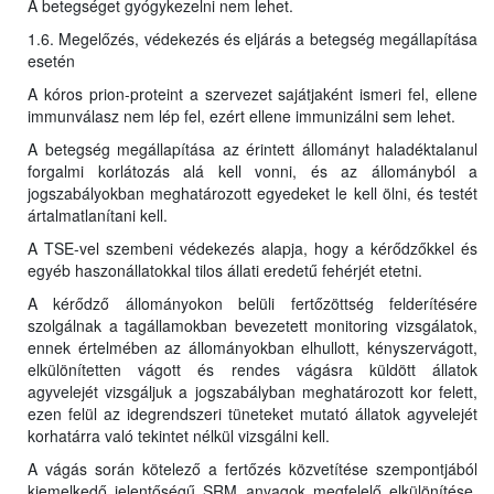
A betegséget gyógykezelni nem lehet.
1.6. Megelőzés, védekezés és eljárás a betegség megállapítása
esetén
A kóros prion-proteint a szervezet sajátjaként ismeri fel, ellene
immunválasz nem lép fel, ezért ellene immunizálni sem lehet.
A betegség megállapítása az érintett állományt haladéktalanul
forgalmi korlátozás alá kell vonni, és az állományból a
jogszabályokban meghatározott egyedeket le kell ölni, és testét
ártalmatlanítani kell.
A TSE-vel szembeni védekezés alapja, hogy a kérődzőkkel és
egyéb haszonállatokkal tilos állati eredetű fehérjét etetni.
A kérődző állományokon belüli fertőzöttség felderítésére
szolgálnak a tagállamokban bevezetett monitoring vizsgálatok,
ennek értelmében az állományokban elhullott, kényszervágott,
elkülönítetten vágott és rendes vágásra küldött állatok
agyvelejét vizsgáljuk a jogszabályban meghatározott kor felett,
ezen felül az idegrendszeri tüneteket mutató állatok agyvelejét
korhatárra való tekintet nélkül vizsgálni kell.
A vágás során kötelező a fertőzés közvetítése szempontjából
kiemelkedő jelentőségű SRM anyagok megfelelő elkülönítése,