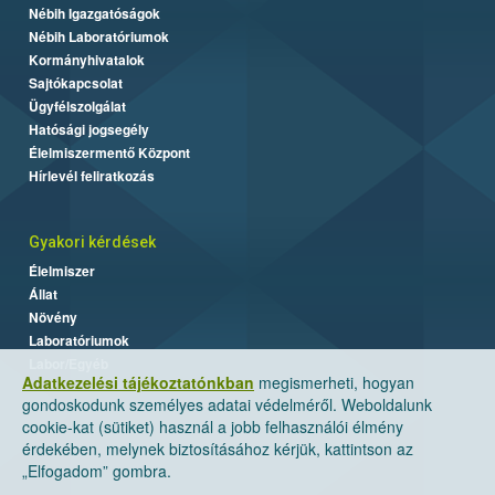
Nébih Igazgatóságok
Nébih Laboratóriumok
Kormányhivatalok
Sajtókapcsolat
Ügyfélszolgálat
Hatósági jogsegély
Élelmiszermentő Központ
Hírlevél feliratkozás
Gyakori kérdések
Élelmiszer
Állat
Növény
Laboratóriumok
Labor/Egyéb
Adatkezelési tájékoztatónkban
megismerheti, hogyan
gondoskodunk személyes adatai védelméről. Weboldalunk
cookie-kat (sütiket) használ a jobb felhasználói élmény
érdekében, melynek biztosításához kérjük, kattintson az
„Elfogadom” gombra.