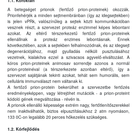
1.1. Kóroktan
A betegséget prionok (fertőző prion-proteinek) okozzák.
Prionfehérjék a minden sejtmembránban (így az idegsejtekben)
is jelen vPRk, valószínűleg a sejtek közti kommunikációban
vesznek részt, a szervezet proteáz enzimmel képes lebontani
azokat. Az eltérő térszerkezetű fertőző prion-proteinek
ellenállnak a proteáz enzimes lebontásnak. Ennek
következtében, azok a sejtekben felhalmozódnak, és az idegsejt
degenerációjához, majd gyulladás nélküli pusztulásához
vezetnek, kialakítva ezzel a szivacsos agyvelő-elváltozást. A
kóros prion-proteinek animosav sorrendje azonos a normál
prion-proteinéval (a térszerkezete azonban eltérő), így a
szervezet sajátjának tekinti azokat, tehát sem humorális, sem
celluláris immunválaszt nem váltanak ki.
A fertőző prion-protein bekerülhet a szervezetbe fertőzés
eredményeképpen, vagy létrejöhet mutációk - a prion-proteint
kódoló gének megváltozása - révén is.
A prionok ellenálló képessége extrém nagy, fertőtlenítőszerekkel
nem inaktiválhatók, biztos elpusztításukhoz 2 atm nyomáson,
133 0C-on legalább 20 perces hőkezelés szükséges.
1.2. Kórfejlődés