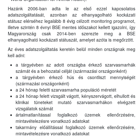
Hazánk 2006-ban adta le az első ezzel kapcsolatos
adatszolgáltatását, azonban az elhanyagolható kockázati
státusz elérséhez legalább 8 évig célzott monitoring programot,
illetve szintén 8 évnyi BSE mentes időszakot kellett igazolni, így
Magyarország csak 2014-ben szerezte meg a BSE
elhanyagolható kockázati státuszát, amelyet azóta is megőrzött.
Az éves adatszolgáltatás keretén belül minden országnak meg
kell adni:
a tárgyévben az adott országba érkező szarvasmarhák
számát és a behozatal célját (származási országonként)
a tárgyévben érkező hús és csontliszt mennyiségét
(származási országonként)
a 24 hónap feletti szarvasmarha populáció méretét
a 24 hónap felett vizsgált vágott, kényszervágott, elhullott és
klinikai tüneteket mutató szarvasmarhákon elvégzett
vizsgálatok számát
ártalmatlanítással foglalkozó üzemek ellenőrzésére,
mintavételezésre vonatkozó adatokat
takarmány előállítással foglalkozó üzemek ellenőrzésére,
mintavételezésre vonatkozó adatokat