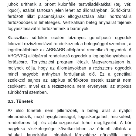
juhok üríthetik a priont különféle testváladékaikkal (tej, vér,
liquor), ezáltal tartósan jelen lehet az állományban. Súrlókórral
fertőzött állat placentájának elfogyasztása általi horizontális
fertőződődés is lehetséges. Vertikálisan beteg anyaállat tejének
fogyasztásával is fertőzhetnek a bárányok.
Klasszikus súrlókór esetén bizonyos genotipusú egyedek
fokozott rezisztenciával rendelkeznek a betegséggel szemben, a
legellenállóbbak az ARR/ARR allélpárral rendelkező egyedek. A
VRQ/VRQ allélpárral rendelkező egyedek a legfogékonyabbak a
fertőzésre. Tenyésztési program létezik Magyarországon is,
melynek célja, hogy az állományokban a rezisztens egyedek
minél nagyobb arányban forduljanak elő. Ez a genetikai
szelekció sajnos az atipikus súrlókóros esetek számát nem
csökkenti, mivel ez a rezisztencia nem érvényesül az atipikus
súrlókórral szemben.
3.3. Tünetek
Az első tünetek nem jellemzőek, a beteg állat a nyájtól
elmaradozik, majd nyugtalanságot, fogcsikorgatást, reszketést,
rendellenes fej- és ajakmozgásokat lehet megfigyelni. A bőr
nagyfokú viszketegsége következtében az érintett állatok a
hátukat, lapockáikat, oldalukat tárgyakhoz dörzsölik, mely