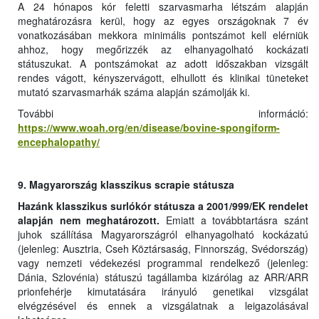
A 24 hónapos kór feletti szarvasmarha létszám alapján
meghatározásra kerül, hogy az egyes országoknak 7 év
vonatkozásában mekkora minimális pontszámot kell elérniük
ahhoz, hogy megőrizzék az elhanyagolható kockázati
státuszukat. A pontszámokat az adott időszakban vizsgált
rendes vágott, kényszervágott, elhullott és klinikai tüneteket
mutató szarvasmarhák száma alapján számolják ki.
További információ:
https://www.woah.org/en/disease/bovine-spongiform-
encephalopathy/
9. Magyarország klasszikus scrapie státusza
Hazánk klasszikus surlókór státusza a 2001/999/EK rendelet
alapján nem meghatározott.
Emiatt a továbbtartásra szánt
juhok szállítása Magyarországról elhanyagolható kockázatú
(jelenleg: Ausztria, Cseh Köztársaság, Finnország, Svédország)
vagy nemzeti védekezési programmal rendelkező (jelenleg:
Dánia, Szlovénia) státuszú tagállamba kizárólag az ARR/ARR
prionfehérje kimutatására irányuló genetikai vizsgálat
elvégzésével és ennek a vizsgálatnak a leigazolásával