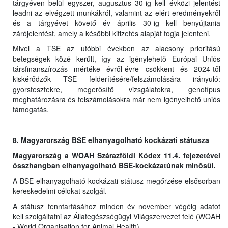
tárgyéven belül egyszer, augusztus 30-ig kell évközi jelentést
leadni az elvégzett munkákról, valamint az elért eredményekről
és a tárgyévet követő év április 30-ig kell benyújtania
zárójelentést, amely a későbbi kifizetés alapját fogja jelenteni.
Mivel a TSE az utóbbi években az alacsony prioritású
betegségek közé került, így az igénylehető Európai Uniós
társfinanszírozás mértéke évről-évre csökkent és 2024-től
kiskérődzők TSE felderítésére/felszámolására irányuló:
gyorstesztekre, megerősítő vizsgálatokra, genotípus
meghatározásra és felszámolásokra már nem igényelhető uniós
támogatás.
8. Magyarország BSE elhanyagolható kockázati státusza
Magyarország a WOAH Szárazföldi Kódex 11.4. fejezetével
összhangban elhanyagolható BSE-kockázatúnak minősül.
A BSE elhanyagolható kockázati státusz megőrzése elsősorban
kereskedelmi célokat szolgál.
A státusz fenntartásához minden év november végéig adatot
kell szolgáltatni az Állategészségügyi Világszervezet felé (WOAH
- World Organisation for Animal Health).