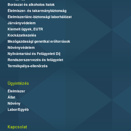
Borászat és alkoholos italok
Élelmiszer- és takarmánybiztonság
Élelmiszerlánc-biztonsági laborhálózat
Járványvédelem
Kiemelt ügyek, EUTR
Kockázatkezelés
Mezőgazdasági genetikai erőforrások
Növényvédelem
Nyilvántartási és Felügyeleti Díj
Rendszerszervezés és felügyelet
Termékpálya-ellenőrzés
Ügyintézés
Élelmiszer
Állat
Növény
Labor/Egyéb
Kapcsolat