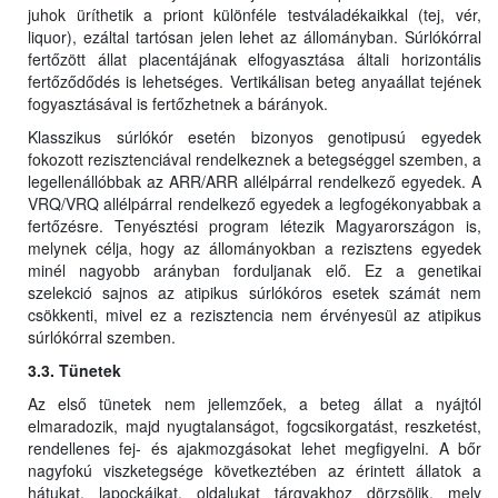
juhok üríthetik a priont különféle testváladékaikkal (tej, vér,
liquor), ezáltal tartósan jelen lehet az állományban. Súrlókórral
fertőzött állat placentájának elfogyasztása általi horizontális
fertőződődés is lehetséges. Vertikálisan beteg anyaállat tejének
fogyasztásával is fertőzhetnek a bárányok.
Klasszikus súrlókór esetén bizonyos genotipusú egyedek
fokozott rezisztenciával rendelkeznek a betegséggel szemben, a
legellenállóbbak az ARR/ARR allélpárral rendelkező egyedek. A
VRQ/VRQ allélpárral rendelkező egyedek a legfogékonyabbak a
fertőzésre. Tenyésztési program létezik Magyarországon is,
melynek célja, hogy az állományokban a rezisztens egyedek
minél nagyobb arányban forduljanak elő. Ez a genetikai
szelekció sajnos az atipikus súrlókóros esetek számát nem
csökkenti, mivel ez a rezisztencia nem érvényesül az atipikus
súrlókórral szemben.
3.3. Tünetek
Az első tünetek nem jellemzőek, a beteg állat a nyájtól
elmaradozik, majd nyugtalanságot, fogcsikorgatást, reszketést,
rendellenes fej- és ajakmozgásokat lehet megfigyelni. A bőr
nagyfokú viszketegsége következtében az érintett állatok a
hátukat, lapockáikat, oldalukat tárgyakhoz dörzsölik, mely