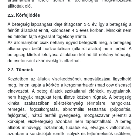
állítottak elő.
2.2. Kórfejlődés
A betegség lappangási ideje átlagosan 3-5 év, így a betegség a
felnőtt állatokat érinti, különösen 4-5 éves korban. Mindkét nem
és minden fajta egyaránt fogékony iránta.
Az állományban csak néhány egyed betegszik meg, a betegség
állományon belül horizontálisan (állatról-állatra) nem terjed. A
betegség klinikai lefolyása általában két héttől néhány hónapig,
de esetenként akár évekig is eltarthat.
2.3. Tünetek
Kezdetben az állatok viselkedésének megváltozása figyelhető
meg. Innen kapta a kórkép a kergemarhakór (mad cow disease)
elnevezést. A beteg állatok szokatlanul élénkek, nyugtalanok,
nem hagyják magukat fejni, illetve közben rúgnak. A betegség
klinikai szakaszában túlérzékenység (érintésre, hangokra),
remegés, fogcsikorgatás, abnormális testtartás (púposítás,
fejlógatás), hátsó testfél gyengeség, mozgászavar jellemzi a
kórképet, viszketegség azonban nem tapasztalható. A beteg
állatok mindvégig láztalanok, tudatuk ép, étvágyuk változatlan,
azonban a kondíciójuk romlik, súlyuk és tejtermelésük csökken,