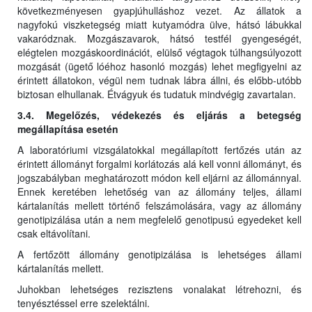
következményesen gyapjúhulláshoz vezet. Az állatok a
nagyfokú viszketegség miatt kutyamódra ülve, hátsó lábukkal
vakaródznak. Mozgászavarok, hátsó testfél gyengeségét,
elégtelen mozgáskoordinációt, elülső végtagok túlhangsúlyozott
mozgását (ügető lóéhoz hasonló mozgás) lehet megfigyelni az
érintett állatokon, végül nem tudnak lábra állni, és előbb-utóbb
biztosan elhullanak. Étvágyuk és tudatuk mindvégig zavartalan.
3.4. Megelőzés, védekezés és eljárás a betegség
megállapítása esetén
A laboratóriumi vizsgálatokkal megállapított fertőzés után az
érintett állományt forgalmi korlátozás alá kell vonni állományt, és
jogszabályban meghatározott módon kell eljárni az állománnyal.
Ennek keretében lehetőség van az állomány teljes, állami
kártalanítás mellett történő felszámolására, vagy az állomány
genotipizálása után a nem megfelelő genotipusú egyedeket kell
csak eltávolítani.
A fertőzött állomány genotipizálása is lehetséges állami
kártalanítás mellett.
Juhokban lehetséges rezisztens vonalakat létrehozni, és
tenyésztéssel erre szelektálni.