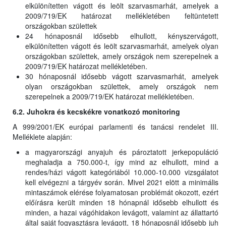
elkülönítetten vágott és leölt szarvasmarhát, amelyek a
2009/719/EK határozat mellékletében feltüntetett
országokban születtek
24 hónaposnál idősebb elhullott, kényszervágott,
elkülönítetten vágott és leölt szarvasmarhát, amelyek olyan
országokban születtek, amely országok nem szerepelnek a
2009/719/EK határozat mellékletében.
30 hónaposnál idősebb vágott szarvasmarhát, amelyek
olyan országokban születtek, amely országok nem
szerepelnek a 2009/719/EK határozat mellékletében.
6.2. Juhokra és kecskékre vonatkozó monitoring
A 999/2001/EK európai parlamenti és tanácsi rendelet III.
Melléklete alapján:
a magyarországi anyajuh és pároztatott jerkepopuláció
meghaladja a 750.000-t, így mind az elhullott, mind a
rendes/házi vágott kategóriából 10.000-10.000 vizsgálatot
kell elvégezni a tárgyév során. Mivel 2021 elött a minimális
mintaszámok elérése folyamatosan problémát okozott, ezért
előírásra került minden 18 hónapnál idősebb elhullott és
minden, a hazai vágóhidakon levágott, valamint az állattartó
által saját fogyasztásra levágott, 18 hónaposnál idősebb juh