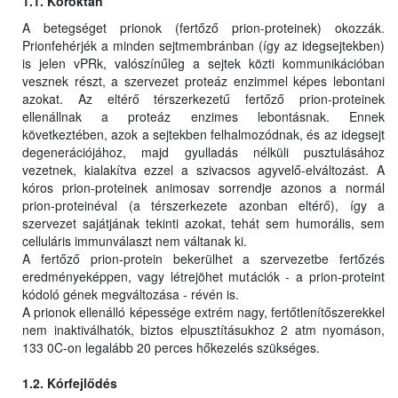
1.1. Kóroktan
A betegséget prionok (fertőző prion-proteinek) okozzák.
Prionfehérjék a minden sejtmembránban (így az idegsejtekben)
is jelen vPRk, valószínűleg a sejtek közti kommunikációban
vesznek részt, a szervezet proteáz enzimmel képes lebontani
azokat. Az eltérő térszerkezetű fertőző prion-proteinek
ellenállnak a proteáz enzimes lebontásnak. Ennek
következtében, azok a sejtekben felhalmozódnak, és az idegsejt
degenerációjához, majd gyulladás nélküli pusztulásához
vezetnek, kialakítva ezzel a szivacsos agyvelő-elváltozást. A
kóros prion-proteinek animosav sorrendje azonos a normál
prion-proteinéval (a térszerkezete azonban eltérő), így a
szervezet sajátjának tekinti azokat, tehát sem humorális, sem
celluláris immunválaszt nem váltanak ki.
A fertőző prion-protein bekerülhet a szervezetbe fertőzés
eredményeképpen, vagy létrejöhet mutációk - a prion-proteint
kódoló gének megváltozása - révén is.
A prionok ellenálló képessége extrém nagy, fertőtlenítőszerekkel
nem inaktiválhatók, biztos elpusztításukhoz 2 atm nyomáson,
133 0C-on legalább 20 perces hőkezelés szükséges.
1.2. Kórfejlődés