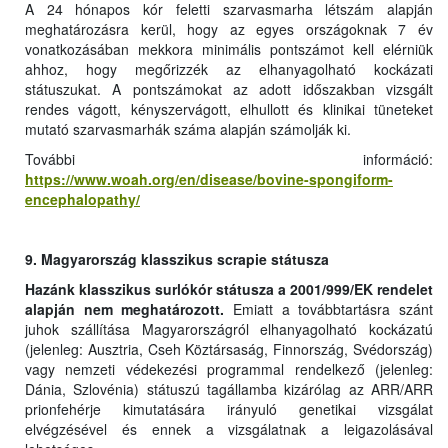
A 24 hónapos kór feletti szarvasmarha létszám alapján
meghatározásra kerül, hogy az egyes országoknak 7 év
vonatkozásában mekkora minimális pontszámot kell elérniük
ahhoz, hogy megőrizzék az elhanyagolható kockázati
státuszukat. A pontszámokat az adott időszakban vizsgált
rendes vágott, kényszervágott, elhullott és klinikai tüneteket
mutató szarvasmarhák száma alapján számolják ki.
További információ:
https://www.woah.org/en/disease/bovine-spongiform-
encephalopathy/
9. Magyarország klasszikus scrapie státusza
Hazánk klasszikus surlókór státusza a 2001/999/EK rendelet
alapján nem meghatározott.
Emiatt a továbbtartásra szánt
juhok szállítása Magyarországról elhanyagolható kockázatú
(jelenleg: Ausztria, Cseh Köztársaság, Finnország, Svédország)
vagy nemzeti védekezési programmal rendelkező (jelenleg:
Dánia, Szlovénia) státuszú tagállamba kizárólag az ARR/ARR
prionfehérje kimutatására irányuló genetikai vizsgálat
elvégzésével és ennek a vizsgálatnak a leigazolásával