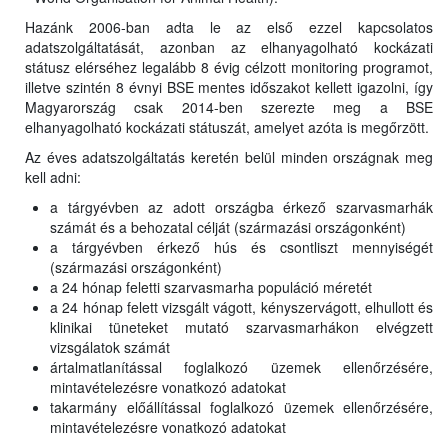
Hazánk 2006-ban adta le az első ezzel kapcsolatos
adatszolgáltatását, azonban az elhanyagolható kockázati
státusz elérséhez legalább 8 évig célzott monitoring programot,
illetve szintén 8 évnyi BSE mentes időszakot kellett igazolni, így
Magyarország csak 2014-ben szerezte meg a BSE
elhanyagolható kockázati státuszát, amelyet azóta is megőrzött.
Az éves adatszolgáltatás keretén belül minden országnak meg
kell adni:
a tárgyévben az adott országba érkező szarvasmarhák
számát és a behozatal célját (származási országonként)
a tárgyévben érkező hús és csontliszt mennyiségét
(származási országonként)
a 24 hónap feletti szarvasmarha populáció méretét
a 24 hónap felett vizsgált vágott, kényszervágott, elhullott és
klinikai tüneteket mutató szarvasmarhákon elvégzett
vizsgálatok számát
ártalmatlanítással foglalkozó üzemek ellenőrzésére,
mintavételezésre vonatkozó adatokat
takarmány előállítással foglalkozó üzemek ellenőrzésére,
mintavételezésre vonatkozó adatokat