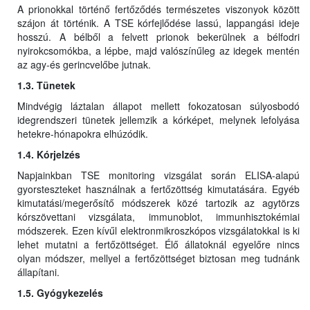
A prionokkal történő fertőződés természetes viszonyok között
szájon át történik. A TSE kórfejlődése lassú, lappangási ideje
hosszú. A bélből a felvett prionok bekerülnek a bélfodri
nyirokcsomókba, a lépbe, majd valószínűleg az idegek mentén
az agy-és gerincvelőbe jutnak.
1.3. Tünetek
Mindvégig láztalan állapot mellett fokozatosan súlyosbodó
idegrendszeri tünetek jellemzik a kórképet, melynek lefolyása
hetekre-hónapokra elhúzódik.
1.4. Kórjelzés
Napjainkban TSE monitoring vizsgálat során ELISA-alapú
gyorsteszteket használnak a fertőzöttség kimutatására. Egyéb
kimutatási/megerősítő módszerek közé tartozik az agytörzs
kórszövettani vizsgálata, immunoblot, immunhisztokémiai
módszerek. Ezen kívűl elektronmikroszkópos vizsgálatokkal is ki
lehet mutatni a fertőzöttséget. Élő állatoknál egyelőre nincs
olyan módszer, mellyel a fertőzöttséget biztosan meg tudnánk
állapítani.
1.5. Gyógykezelés