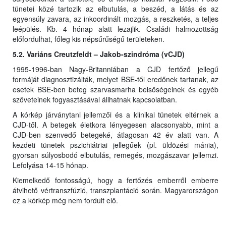
tünetei közé tartozik az elbutulás, a beszéd, a látás és az
egyensúly zavara, az inkoordinált mozgás, a reszketés, a teljes
leépülés. Kb. 4 hónap alatt lezajlik. Családi halmozottság
előfordulhat, főleg kis népsűrűségű területeken.
5.2. Variáns Creutzfeldt – Jakob-szindróma (vCJD)
1995-1996-ban Nagy-Britanniában a CJD fertőző jellegű
formáját diagnosztizálták, melyet BSE-től eredőnek tartanak, az
esetek BSE-ben beteg szarvasmarha belsőségeinek és egyéb
szöveteinek fogyasztásával állhatnak kapcsolatban.
A kórkép járványtani jellemzői és a klinikai tünetek eltérnek a
CJD-től. A betegek életkora lényegesen alacsonyabb, mint a
CJD-ben szenvedő betegeké, átlagosan 42 év alatt van. A
kezdeti tünetek pszichiátriai jellegűek (pl. üldözési mánia),
gyorsan súlyosbodó elbutulás, remegés, mozgászavar jellemzi.
Lefolyása 14-15 hónap.
Kiemelkedő fontosságú, hogy a fertőzés emberről emberre
átvihető vértranszfúzió, transzplantáció során. Magyarországon
ez a kórkép még nem fordult elő.