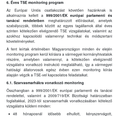
6. Éves TSE monitoring program
Az Európai Uniós csatlakozást követően hazánknak is
alkalmaznia kellett a
999/2001/EK európai parlamenti és
tanácsi rendeletben
meghatározott előírásokat, amelyek
szabályozzák, többek között az egyes tagállamok által éves
szinten kötelezően elvégzendő TSE vizsgálatokat, valamint az
azokhoz kapcsolódó valamennyi technikai és módszertani
követelményeket.
A fent leírtak értelmében Magyarországon minden év elején
monitoring program kerül kiírásra a vármegyei kormányhivatalok
részére, amelyben valamennyi, a kötelezően elvégzendő
vizsgálatra vonatkozó instrukció megtalálható, így a vármegyei
hatósági állatorvosok egész évben ezen monitoring kiírás
alapján végzik a TSE-vel kapcsolatos feladataikat.
6.1. Szarvasmarhákra vonatkozó monitoring
Összhangban a 999/2001/EK európai parlamenti és tanácsi
rendelettel, valamint a 2009/719/EK Bizottsági határozatban
foglaltakkal, 2023-tól szarvasmarhák vonatkozásában kötelező
vizsgálatra küldeni minden:
48 hónaposnál idősebb elhullott, kényszervágott,