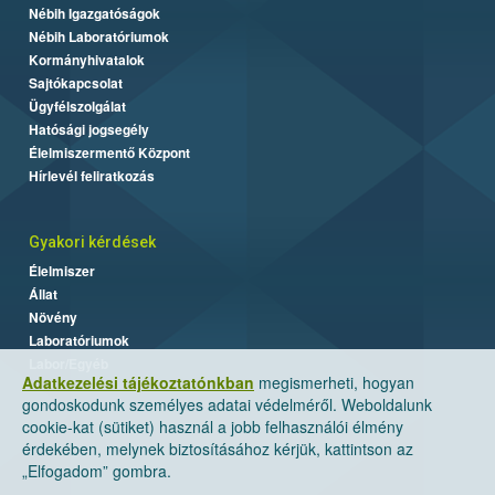
Nébih Igazgatóságok
Nébih Laboratóriumok
Kormányhivatalok
Sajtókapcsolat
Ügyfélszolgálat
Hatósági jogsegély
Élelmiszermentő Központ
Hírlevél feliratkozás
Gyakori kérdések
Élelmiszer
Állat
Növény
Laboratóriumok
Labor/Egyéb
Adatkezelési tájékoztatónkban
megismerheti, hogyan
gondoskodunk személyes adatai védelméről. Weboldalunk
cookie-kat (sütiket) használ a jobb felhasználói élmény
érdekében, melynek biztosításához kérjük, kattintson az
„Elfogadom” gombra.