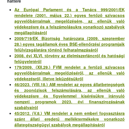
háttere
Az Európai Parlament és a Tanács 999/2001/EK
rendelete (2001. május 22.) egyes fertőző szivacsos
agyvelőbántalmak megelőzésére, az ellenük való
védekezésre és a felszámolásukra vonatkozó szabályok
megállapításáról
2009/719/EK Bizottság határozata (2009. szeptember
28.) egyes tagállamok éves BSE-ellenőrzési programjaik
felülvizsgálatára történő felhatalmazásáról
2008. évi XLVI. törvény az élelmiszerláncról és hatósági
felügyeletéről
179/2009. (XII.29.) FVM rendelet a fertőző szivacsos
agyvelőbántalmak megelőzéséről, az ellenük való
védekezésről, illetve leküzdésükről
46/2023. (VIII.18.) AM rendelet az egyes állatbetegségek
és zoonózisok felszámolására, az ellenük való
védekezésre és figyelemmel kísérésükre irányuló
nemzeti programok 2023. évi finanszírozásának
szabályairól
45/2012. (V.8.) VM rendelet a nem emberi fogyasztásra
szánt állati eredetű melléktermékekre vonatkozó
állategészségügyi szabályok megállapításáról