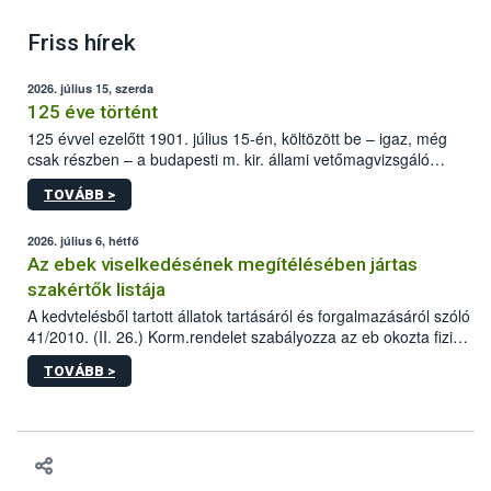
Friss hírek
2026. július 15, szerda
125 éve történt
125 évvel ezelőtt 1901. július 15-én, költözött be – igaz, még
csak részben – a budapesti m. kir. állami vetőmagvizsgáló
állomás a Kis Rókus utca 15. szám alatti, Czigler Győző által
TOVÁBB >
tervezett új épületébe.
2026. július 6, hétfő
Az ebek viselkedésének megítélésében jártas
szakértők listája
A kedvtelésből tartott állatok tartásáról és forgalmazásáról szóló
41/2010. (II. 26.) Korm.rendelet szabályozza az eb okozta fizikai
sérülés, illetve ennek veszélye keletkezésekor felmerülő
TOVÁBB >
hatósági feladatokat, valamint a veszélyes eb tartását és annak
engedélyezését. Ezen eljárások során szükség esetén be kell
vonni az ebek viselkedésének megítélésében jártas szakértőt.