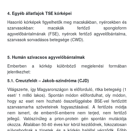
4. Egyéb állatfajok TSE kórképei
Hasonló kórképek figyelhetők meg macskákban, nyércekben és
szarvasokban: macskák fertőző spongioform
agyvelőbántalmának (FSE), nyércek fertőző agyvelőbántalma,
szarvasok sorvadásos betegsége (CWD).
5. Humán szivacsos agyvelőbántalmak
Emberben a kórkép különböző megjelenési formában
jelentkezhet:
5.1. Creutzfeldt – Jakob-szindróma (CJD)
Világszerte, így Magyarországon is előforduló, ritka betegség (1
eset/ 1 millió lakos). Spontán módon előfordulhat, oly módon,
hogy az eset nem hozható összefüggésbe BSE-vel fertőzött
szarvasmarha szöveteinek fogyasztásával. A fertőzés módja
nem ismert, de emberről-emberre nem terjed, nem fertőző
jellegű. Valószínűleg a prion-protein gén spontán mutációja
okozza. Általában 50-60 éves kor körül kezdődnek, fokozatosan
súlyosbodnak a tünetek, és a kórkép halállal végződik. Főbb