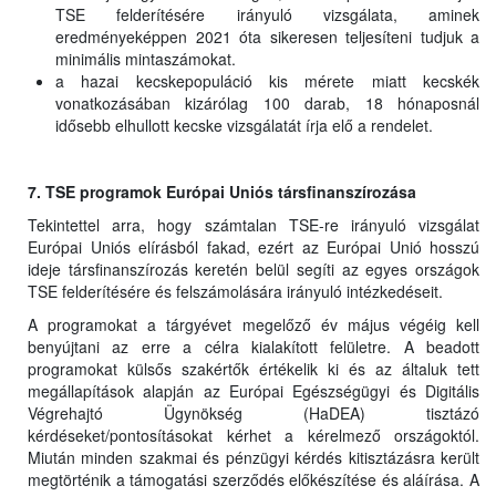
TSE felderítésére irányuló vizsgálata, aminek
eredményeképpen 2021 óta sikeresen teljesíteni tudjuk a
minimális mintaszámokat.
a hazai kecskepopuláció kis mérete miatt kecskék
vonatkozásában kizárólag 100 darab, 18 hónaposnál
idősebb elhullott kecske vizsgálatát írja elő a rendelet.
7. TSE programok Európai Uniós társfinanszírozása
Tekintettel arra, hogy számtalan TSE-re irányuló vizsgálat
Európai Uniós elírásból fakad, ezért az Európai Unió hosszú
ideje társfinanszírozás keretén belül segíti az egyes országok
TSE felderítésére és felszámolására irányuló intézkedéseit.
A programokat a tárgyévet megelőző év május végéig kell
benyújtani az erre a célra kialakított felületre. A beadott
programokat külsős szakértők értékelik ki és az általuk tett
megállapítások alapján az Európai Egészségügyi és Digitális
Végrehajtó Ügynökség (HaDEA) tisztázó
kérdéseket/pontosításokat kérhet a kérelmező országoktól.
Miután minden szakmai és pénzügyi kérdés kitisztázásra került
megtörténik a támogatási szerződés előkészítése és aláírása. A