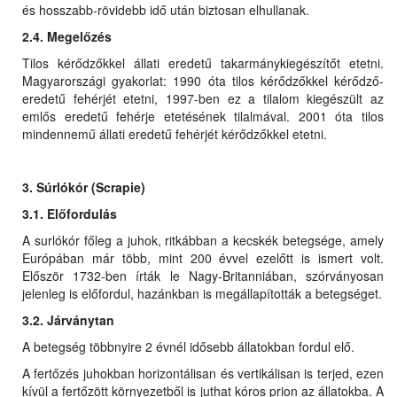
és hosszabb-rövidebb idő után biztosan elhullanak.
2.4. Megelőzés
Tilos kérődzőkkel állati eredetű takarmánykiegészítőt etetni.
Magyarországi gyakorlat: 1990 óta tilos kérődzőkkel kérődző-
eredetű fehérjét etetni, 1997-ben ez a tilalom kiegészült az
emlős eredetű fehérje etetésének tilalmával. 2001 óta tilos
mindennemű állati eredetű fehérjét kérődzőkkel etetni.
3. Súrlókór (Scrapie)
3.1. Előfordulás
A surlókór főleg a juhok, ritkábban a kecskék betegsége, amely
Európában már több, mint 200 évvel ezelőtt is ismert volt.
Először 1732-ben írták le Nagy-Britanniában, szórványosan
jelenleg is előfordul, hazánkban is megállapították a betegséget.
3.2. Járványtan
A betegség többnyire 2 évnél idősebb állatokban fordul elő.
A fertőzés juhokban horizontálisan és vertikálisan is terjed, ezen
kívül a fertőzött környezetből is juthat kóros prion az állatokba. A