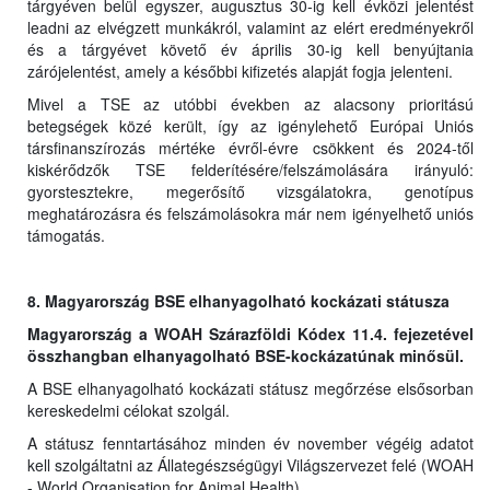
tárgyéven belül egyszer, augusztus 30-ig kell évközi jelentést
leadni az elvégzett munkákról, valamint az elért eredményekről
és a tárgyévet követő év április 30-ig kell benyújtania
zárójelentést, amely a későbbi kifizetés alapját fogja jelenteni.
Mivel a TSE az utóbbi években az alacsony prioritású
betegségek közé került, így az igénylehető Európai Uniós
társfinanszírozás mértéke évről-évre csökkent és 2024-től
kiskérődzők TSE felderítésére/felszámolására irányuló:
gyorstesztekre, megerősítő vizsgálatokra, genotípus
meghatározásra és felszámolásokra már nem igényelhető uniós
támogatás.
8. Magyarország BSE elhanyagolható kockázati státusza
Magyarország a WOAH Szárazföldi Kódex 11.4. fejezetével
összhangban elhanyagolható BSE-kockázatúnak minősül.
A BSE elhanyagolható kockázati státusz megőrzése elsősorban
kereskedelmi célokat szolgál.
A státusz fenntartásához minden év november végéig adatot
kell szolgáltatni az Állategészségügyi Világszervezet felé (WOAH
- World Organisation for Animal Health).