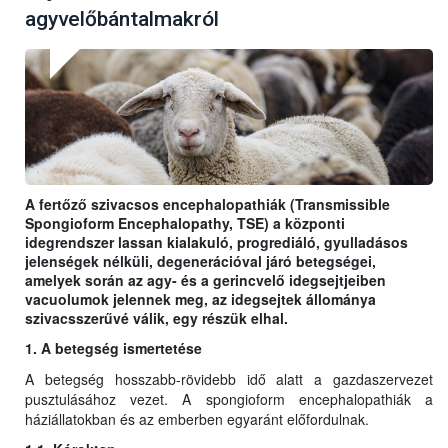
agyvelőbántalmakról
A fertőző szivacsos encephalopathiák (Transmissible
Spongioform Encephalopathy, TSE) a központi
idegrendszer lassan kialakuló, progrediáló, gyulladásos
jelenségek nélküli, degenerációval járó betegségei,
amelyek során az agy- és a gerincvelő idegsejtjeiben
vacuolumok jelennek meg, az idegsejtek állománya
szivacsszerűvé válik, egy részük elhal.
1. A betegség ismertetése
A betegség hosszabb-rövidebb idő alatt a gazdaszervezet
pusztulásához vezet. A spongioform encephalopathiák a
háziállatokban és az emberben egyaránt előfordulnak.