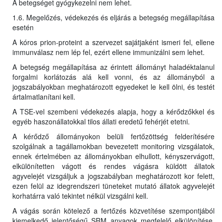
A betegséget gyógykezelni nem lehet.
1.6. Megelőzés, védekezés és eljárás a betegség megállapítása
esetén
A kóros prion-proteint a szervezet sajátjaként ismeri fel, ellene
immunválasz nem lép fel, ezért ellene immunizálni sem lehet.
A betegség megállapítása az érintett állományt haladéktalanul
forgalmi korlátozás alá kell vonni, és az állományból a
jogszabályokban meghatározott egyedeket le kell ölni, és testét
ártalmatlanítani kell.
A TSE-vel szembeni védekezés alapja, hogy a kérődzőkkel és
egyéb haszonállatokkal tilos állati eredetű fehérjét etetni.
A kérődző állományokon belüli fertőzöttség felderítésére
szolgálnak a tagállamokban bevezetett monitoring vizsgálatok,
ennek értelmében az állományokban elhullott, kényszervágott,
elkülönítetten vágott és rendes vágásra küldött állatok
agyvelejét vizsgáljuk a jogszabályban meghatározott kor felett,
ezen felül az idegrendszeri tüneteket mutató állatok agyvelejét
korhatárra való tekintet nélkül vizsgálni kell.
A vágás során kötelező a fertőzés közvetítése szempontjából
kiemelkedő jelentőségű SRM anyagok megfelelő elkülönítése,