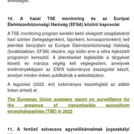
lehetséges.
10. A hazai TSE monitoring és az Európai
Élelmiszerbiztonsági Hatóság (EFSA) közötti kapcsolat
A TSE monitoring program keretén belül elvégzett vizsgálatokról
havi szinten (betegségenként, fajonként, korcsoportonként) kell
jelentést benyújtani az Európai Élelmiszerbiztonsági Hatóság
(továbbiakban: EFSA) részére, egy külön erre a célra fejlesztett
programon keresztül. A jelentéseket legkésőbb a tárgyévet
követő év március végéig kell véglegesíteni, amelynek
eredményeképpen az ESFA tudományos összegzést készít,
amelyet minden évben publikálnak a weboldalukon.
A legutolsó (2022. évi) tudományos összefoglaló az alábbi
linken érhető el:
The European Union summary report on surveillance for
the presence of transmissible spongiform
encephalopathies (TSE) in 2022
11. A fertőző szivacsos agyvelőbántalmak jogszabályi