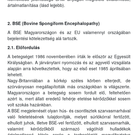
ártalmatlanítása (lásd lejjebb).
2. BSE (Bovine Spongiform Encephalopathy)
A BSE Magyarországon és az EU valamennyi országában
bejelentési kötelezettség alá tartozik.
2.1. Előfordulás
A betegséget 1986 novemberében írták le először az Egyesült
Királyságban. A járványtani nyomozás és az agyvelő vizsgálata
alapján arra következtettek, hogy az első eset 1985 áprilisában
lehetett.
Nagy-Britanniában a kórkép széles körben elterjedt, de
szórványosan megállapították más országokban is világszerte.
Magyarországon a betegség sosem fordult elő, feltehetően
azért is, mert állati eredetű fehérje etetése kérődzőkkel sosem
volt szokás hazánkban.
A BSE megjelenését olyan hús- és csontlisztek szarvasmarhával
való feletetésének tulajdonítják, melyet súrlókórral fertőzött,
elhullott juhok, illetve BSE-vel fertőzött, elhullott szarvasmarhák,
valamint kérődzőkből származó vágóhídi hulladékok
ártalmatlanná tétele során a technológiát megváltoztatva