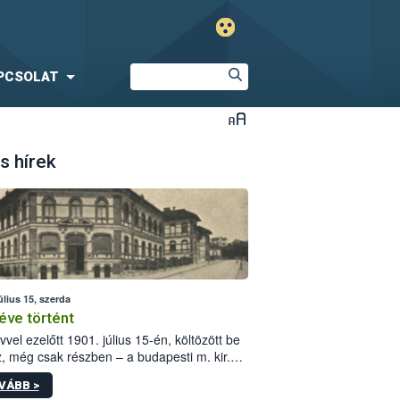
PCSOLAT
s hírek
úlius 15, szerda
éve történt
vvel ezelőtt 1901. július 15-én, költözött be
z, még csak részben – a budapesti m. kir.
i vetőmagvizsgáló állomás a Kis Rókus utca
VÁBB >
ám alatti, Czigler Győző által tervezett új