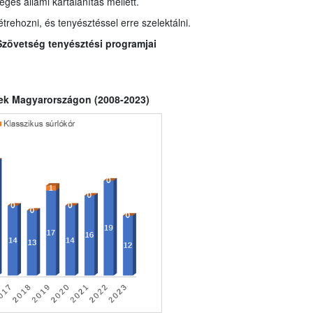
éges állami kártalanítás mellett.
trehozni, és tenyésztéssel erre szelektálni.
Szövetség tenyésztési programjai
etek Magyarországon (2008-2023)