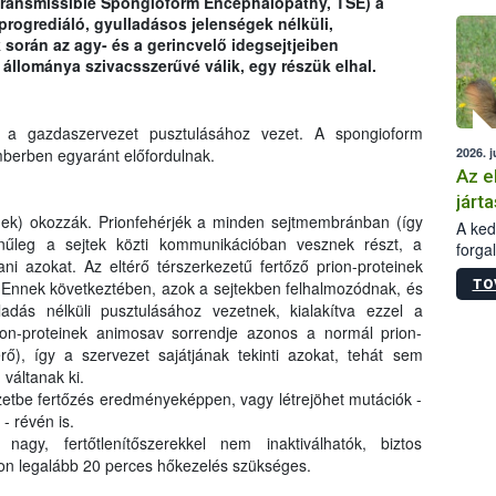
Transmissible Spongioform Encephalopathy, TSE) a
épüle
progrediáló, gyulladásos jelenségek nélküli,
során az agy- és a gerincvelő idegsejtjeiben
állománya szivacsszerűvé válik, egy részük elhal.
t a gazdaszervezet pusztulásához vezet. A spongioform
2026. j
mberben egyaránt előfordulnak.
Az e
járta
inek) okozzák. Prionfehérjék a minden sejtmembránban (így
A kedv
ínűleg a sejtek közti kommunikációban vesznek részt, a
forga
i azokat. Az eltérő térszerkezetű fertőző prion-proteinek
Korm.
TO
. Ennek következtében, azok a sejtekben felhalmozódnak, és
sérül
adás nélküli pusztulásához vezetnek, kialakítva ezzel a
felme
rion-proteinek animosav sorrendje azonos a normál prion-
veszé
Ezen 
rő), így a szervezet sajátjának tekinti azokat, tehát sem
vonni
váltanak ki.
jártas
ezetbe fertőzés eredményeképpen, vagy létrejöhet mutációk -
- révén is.
agy, fertőtlenítőszerekkel nem inaktiválhatók, biztos
on legalább 20 perces hőkezelés szükséges.