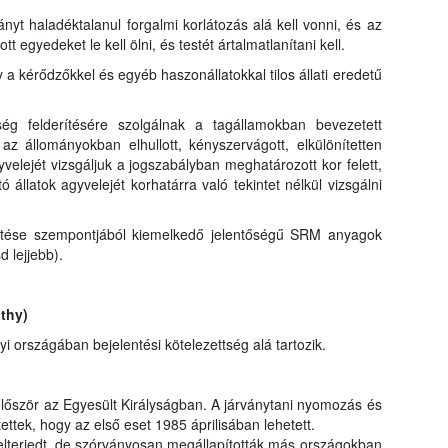
nyt haladéktalanul forgalmi korlátozás alá kell vonni, és az
egyedeket le kell ölni, és testét ártalmatlanítani kell.
 kérődzőkkel és egyéb haszonállatokkal tilos állati eredetű
ség felderítésére szolgálnak a tagállamokban bevezetett
az állományokban elhullott, kényszervágott, elkülönítetten
yvelejét vizsgáljuk a jogszabályban meghatározott kor felett,
 állatok agyvelejét korhatárra való tekintet nélkül vizsgálni
títése szempontjából kiemelkedő jelentőségű SRM anyagok
d lejjebb).
thy)
országában bejelentési kötelezettség alá tartozik.
lőször az Egyesült Királyságban. A járványtani nyomozás és
ettek, hogy az első eset 1985 áprilisában lehetett.
elterjedt, de szórványosan megállapították más országokban