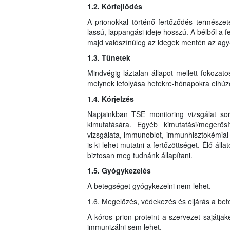
1.2. Kórfejlődés
A prionokkal történő fertőződés természet
lassú, lappangási ideje hosszú. A bélből a f
majd valószínűleg az idegek mentén az agy-
1.3. Tünetek
Mindvégig láztalan állapot mellett fokozat
melynek lefolyása hetekre-hónapokra elhúz
1.4. Kórjelzés
Napjainkban TSE monitoring vizsgálat sor
kimutatására. Egyéb kimutatási/megerős
vizsgálata, immunoblot, immunhisztokémiai
is ki lehet mutatni a fertőzöttséget. Élő áll
biztosan meg tudnánk állapítani.
1.5. Gyógykezelés
A betegséget gyógykezelni nem lehet.
1.6. Megelőzés, védekezés és eljárás a be
A kóros prion-proteint a szervezet sajátjak
immunizálni sem lehet.