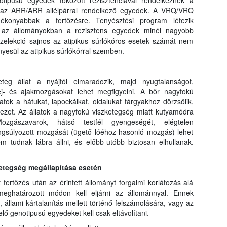
otipusú egyedek fokozott rezisztenciával rendelkeznek a
k az ARR/ARR allélpárral rendelkező egyedek. A VRQ/VRQ
gékonyabbak a fertőzésre. Tenyésztési program létezik
y az állományokban a rezisztens egyedek minél nagyobb
szelekció sajnos az atipikus súrlókóros esetek számát nem
nyesül az atipikus súrlókórral szemben.
eg állat a nyájtól elmaradozik, majd nyugtalanságot,
 fej- és ajakmozgásokat lehet megfigyelni. A bőr nagyfokú
atok a hátukat, lapockáikat, oldalukat tárgyakhoz dörzsölik,
zet. Az állatok a nagyfokú viszketegség miatt kutyamódra
ozgászavarok, hátsó testfél gyengeségét, elégtelen
angsúlyozott mozgását (ügető lóéhoz hasonló mozgás) lehet
em tudnak lábra állni, és előbb-utóbb biztosan elhullanak.
betegség megállapítása esetén
t fertőzés után az érintett állományt forgalmi korlátozás alá
meghatározott módon kell eljárni az állománnyal. Ennek
 állami kártalanítás mellett történő felszámolására, vagy az
ő genotipusú egyedeket kell csak eltávolítani.