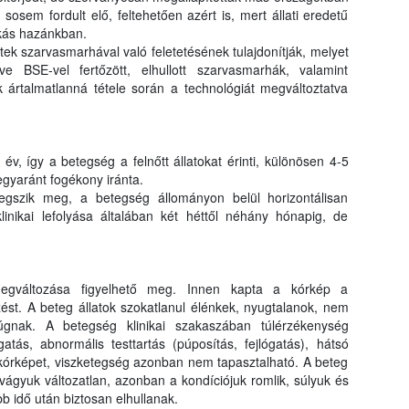
osem fordult elő, feltehetően azért is, mert állati eredetű
okás hazánkban.
ek szarvasmarhával való feletetésének tulajdonítják, melyet
letve BSE-vel fertőzött, elhullott szarvasmarhák, valamint
 ártalmatlanná tétele során a technológiát megváltoztatva
v, így a betegség a felnőtt állatokat érinti, különösen 4-5
gyaránt fogékony iránta.
gszik meg, a betegség állományon belül horizontálisan
klinikai lefolyása általában két héttől néhány hónapig, de
megváltozása figyelhető meg. Innen kapta a kórkép a
st. A beteg állatok szokatlanul élénkek, nyugtalanok, nem
rúgnak. A betegség klinikai szakaszában túlérzékenység
atás, abnormális testtartás (púposítás, fejlógatás), hátsó
 kórképet, viszketegség azonban nem tapasztalható. A beteg
tvágyuk változatlan, azonban a kondíciójuk romlik, súlyuk és
b idő után biztosan elhullanak.