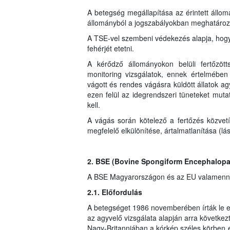
A betegség megállapítása az érintett állomá
állományból a jogszabályokban meghatározott 
A TSE-vel szembeni védekezés alapja, hogy a
fehérjét etetni.
A kérődző állományokon belüli fertőzött
monitoring vizsgálatok, ennek értelmében 
vágott és rendes vágásra küldött állatok ag
ezen felül az idegrendszeri tüneteket mutató
kell.
A vágás során kötelező a fertőzés közve
megfelelő elkülönítése, ártalmatlanítása (lás
2. BSE (Bovine Spongiform Encephalopa
A BSE Magyarországon és az EU valamennyi 
2.1. Előfordulás
A betegséget 1986 novemberében írták le e
az agyvelő vizsgálata alapján arra következt
Nagy-Britanniában a kórkép széles körben 