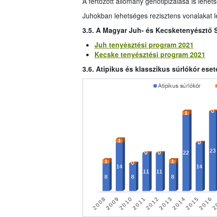
A fertőzött állomány genotipizálása is lehets
Juhokban lehetséges rezisztens vonalakat lé
3.5. A Magyar Juh- és Kecsketenyésztő 
Juh tenyésztési program 2021
Kecske tenyésztési program 2021
3.6. Atipikus és klasszikus súrlókór es