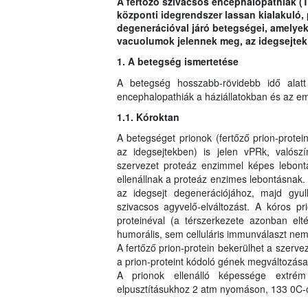
A fertőző szivacsos encephalopathiák (
központi idegrendszer lassan kialakuló, 
degenerációval járó betegségei, amelyek 
vacuolumok jelennek meg, az idegsejtek 
1. A betegség ismertetése
A betegség hosszabb-rövidebb idő alat
encephalopathiák a háziállatokban és az e
1.1. Kóroktan
A betegséget prionok (fertőző prion-prote
az idegsejtekben) is jelen vPRk, valósz
szervezet proteáz enzimmel képes lebontan
ellenállnak a proteáz enzimes lebontásnak
az idegsejt degenerációjához, majd gyull
szivacsos agyvelő-elváltozást. A kóros p
proteinéval (a térszerkezete azonban elté
humorális, sem celluláris immunválaszt nem 
A fertőző prion-protein bekerülhet a szerv
a prion-proteint kódoló gének megváltozása 
A prionok ellenálló képessége extrém n
elpusztításukhoz 2 atm nyomáson, 133 0C-