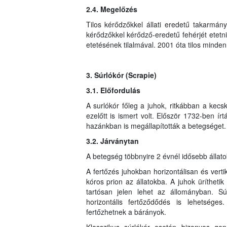
2.4. Megelőzés
Tilos kérődzőkkel állati eredetű takarmány
kérődzőkkel kérődző-eredetű fehérjét etetni
etetésének tilalmával. 2001 óta tilos minden
3. Súrlókór (Scrapie)
3.1. Előfordulás
A surlókór főleg a juhok, ritkábban a ke
ezelőtt is ismert volt. Először 1732-ben ír
hazánkban is megállapították a betegséget.
3.2. Járványtan
A betegség többnyire 2 évnél idősebb állato
A fertőzés juhokban horizontálisan és vertiká
kóros prion az állatokba. A juhok üríthetik a
tartósan jelen lehet az állományban. Súrl
horizontális fertőződődés is lehetséges.
fertőzhetnek a bárányok.