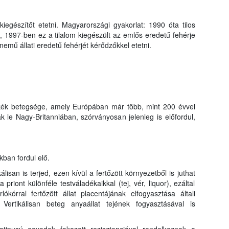
kiegészítőt etetni. Magyarországi gyakorlat: 1990 óta tilos
, 1997-ben ez a tilalom kiegészült az emlős eredetű fehérje
nemű állati eredetű fehérjét kérődzőkkel etetni.
cskék betegsége, amely Európában már több, mint 200 évvel
ták le Nagy-Britanniában, szórványosan jelenleg is előfordul,
kban fordul elő.
lisan is terjed, ezen kívül a fertőzött környezetből is juthat
 priont különféle testváladékaikkal (tej, vér, liquor), ezáltal
ókórral fertőzött állat placentájának elfogyasztása általi
 Vertikálisan beteg anyaállat tejének fogyasztásával is