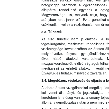
Klasszikus súrlókór esetén bizonyos gen
betegséggel szemben, a legellenállóbba
allélpárral rendelkező egyedek a legfo
Magyarországon is, melynek célja, hog
arányban forduljanak elő. Ez a genetikai 
csökkenti, mivel ez a rezisztencia nem érvé
3.3. Tünetek
Az első tünetek nem jellemzőek, a bet
fogcsikorgatást, reszketést, rendellenes
viszketegsége következtében az érintett áll
mely következményesen gyapjúhulláshoz ve
ülve, hátsó lábukkal vakaródznak. M
mozgáskoordinációt, elülső végtagok túlh
megfigyelni az érintett állatokon, végül n
Étvágyuk és tudatuk mindvégig zavartalan.
3.4. Megelőzés, védekezés és eljárás a 
A laboratóriumi vizsgálatokkal megállapítot
kell vonni állományt, és jogszabályban 
keretében lehetőség van az állomány teljes,
állomány genotipizálása után a nem megfelel