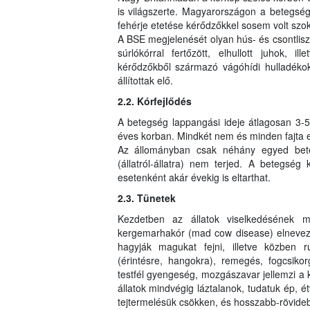
is világszerte. Magyarországon a betegség s
fehérje etetése kérődzőkkel sosem volt sz
A BSE megjelenését olyan hús- és csontliszt
súrlókórral fertőzött, elhullott juhok, il
kérődzőkből származó vágóhídi hulladékok
állítottak elő.
2.2. Kórfejlődés
A betegség lappangási ideje átlagosan 3-5 é
éves korban. Mindkét nem és minden fajta e
Az állományban csak néhány egyed bete
(állatról-állatra) nem terjed. A betegség 
esetenként akár évekig is eltarthat.
2.3. Tünetek
Kezdetben az állatok viselkedésének 
kergemarhakór (mad cow disease) elnevezé
hagyják magukat fejni, illetve közben 
(érintésre, hangokra), remegés, fogcsikorg
testfél gyengeség, mozgászavar jellemzi a
állatok mindvégig láztalanok, tudatuk ép, é
tejtermelésük csökken, és hosszabb-rövideb