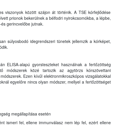
es viszonyok között szájon át történik. A TSE kórfejlődése
elvett prionok bekerülnek a bélfodri nyirokcsomókba, a lépbe,
és gerincvelőbe jutnak.
osan súlyosbodó idegrendszeri tünetek jellemzik a kórképet,
ódik.
án ELISA-alapú gyorsteszteket használnak a fertőzöttség
ítő módszerek közé tartozik az agytörzs kórszövettani
 módszerek. Ezen kívűl elektronmikroszkópos vizsgálatokkal
atoknál egyelőre nincs olyan módszer, mellyel a fertőzöttséget
tegség megállapítása esetén
ént ismeri fel, ellene immunválasz nem lép fel, ezért ellene