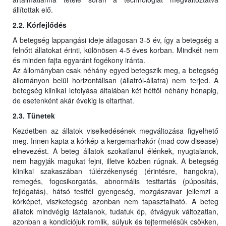
állítottak elő.
2.2. Kórfejlődés
A betegség lappangási ideje átlagosan 3-5 év, így a betegség a
felnőtt állatokat érinti, különösen 4-5 éves korban. Mindkét nem
és minden fajta egyaránt fogékony iránta.
Az állományban csak néhány egyed betegszik meg, a betegség
állományon belül horizontálisan (állatról-állatra) nem terjed. A
betegség klinikai lefolyása általában két héttől néhány hónapig,
de esetenként akár évekig is eltarthat.
2.3. Tünetek
Kezdetben az állatok viselkedésének megváltozása figyelhető
meg. Innen kapta a kórkép a kergemarhakór (mad cow disease)
elnevezést. A beteg állatok szokatlanul élénkek, nyugtalanok,
nem hagyják magukat fejni, illetve közben rúgnak. A betegség
klinikai szakaszában túlérzékenység (érintésre, hangokra),
remegés, fogcsikorgatás, abnormális testtartás (púposítás,
fejlógatás), hátsó testfél gyengeség, mozgászavar jellemzi a
kórképet, viszketegség azonban nem tapasztalható. A beteg
állatok mindvégig láztalanok, tudatuk ép, étvágyuk változatlan,
azonban a kondíciójuk romlik, súlyuk és tejtermelésük csökken,