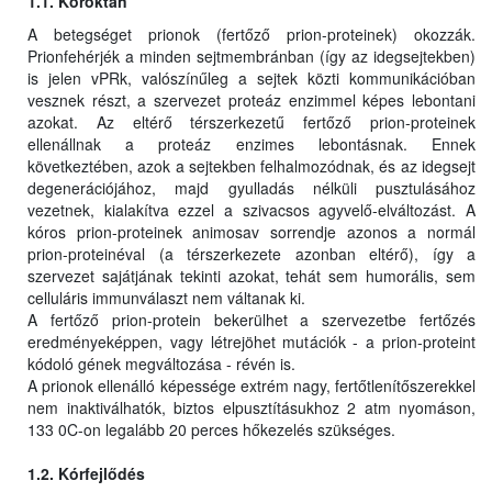
1.1. Kóroktan
A betegséget prionok (fertőző prion-proteinek) okozzák.
Prionfehérjék a minden sejtmembránban (így az idegsejtekben)
is jelen vPRk, valószínűleg a sejtek közti kommunikációban
vesznek részt, a szervezet proteáz enzimmel képes lebontani
azokat. Az eltérő térszerkezetű fertőző prion-proteinek
ellenállnak a proteáz enzimes lebontásnak. Ennek
következtében, azok a sejtekben felhalmozódnak, és az idegsejt
degenerációjához, majd gyulladás nélküli pusztulásához
vezetnek, kialakítva ezzel a szivacsos agyvelő-elváltozást. A
kóros prion-proteinek animosav sorrendje azonos a normál
prion-proteinéval (a térszerkezete azonban eltérő), így a
szervezet sajátjának tekinti azokat, tehát sem humorális, sem
celluláris immunválaszt nem váltanak ki.
A fertőző prion-protein bekerülhet a szervezetbe fertőzés
eredményeképpen, vagy létrejöhet mutációk - a prion-proteint
kódoló gének megváltozása - révén is.
A prionok ellenálló képessége extrém nagy, fertőtlenítőszerekkel
nem inaktiválhatók, biztos elpusztításukhoz 2 atm nyomáson,
133 0C-on legalább 20 perces hőkezelés szükséges.
1.2. Kórfejlődés