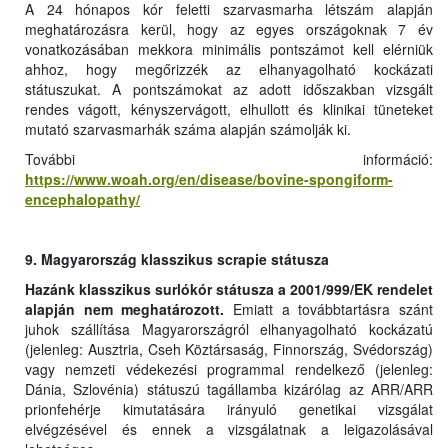
A 24 hónapos kór feletti szarvasmarha létszám alapján
meghatározásra kerül, hogy az egyes országoknak 7 év
vonatkozásában mekkora minimális pontszámot kell elérniük
ahhoz, hogy megőrizzék az elhanyagolható kockázati
státuszukat. A pontszámokat az adott időszakban vizsgált
rendes vágott, kényszervágott, elhullott és klinikai tüneteket
mutató szarvasmarhák száma alapján számolják ki.
További információ:
https://www.woah.org/en/disease/bovine-spongiform-
encephalopathy/
9. Magyarország klasszikus scrapie státusza
Hazánk klasszikus surlókór státusza a 2001/999/EK rendelet
alapján nem meghatározott.
Emiatt a továbbtartásra szánt
juhok szállítása Magyarországról elhanyagolható kockázatú
(jelenleg: Ausztria, Cseh Köztársaság, Finnország, Svédország)
vagy nemzeti védekezési programmal rendelkező (jelenleg:
Dánia, Szlovénia) státuszú tagállamba kizárólag az ARR/ARR
prionfehérje kimutatására irányuló genetikai vizsgálat
elvégzésével és ennek a vizsgálatnak a leigazolásával