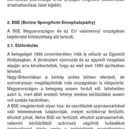
ártalmatlanítása (lásd lejjebb).
2. BSE (Bovine Spongiform Encephalopathy)
A BSE Magyarországon és az EU valamennyi országában
bejelentési kötelezettség alá tartozik.
2.1. Előfordulás
A betegséget 1986 novemberében írták le először az Egyesült
Királyságban. A járványtani nyomozás és az agyvelő vizsgálata
alapján arra következtettek, hogy az első eset 1985 áprilisában
lehetett.
Nagy-Britanniában a kórkép széles körben elterjedt, de
szórványosan megállapították más országokban is világszerte.
Magyarországon a betegség sosem fordult elő, feltehetően
azért is, mert állati eredetű fehérje etetése kérődzőkkel sosem
volt szokás hazánkban.
A BSE megjelenését olyan hús- és csontlisztek szarvasmarhával
való feletetésének tulajdonítják, melyet súrlókórral fertőzött,
elhullott juhok, illetve BSE-vel fertőzött, elhullott szarvasmarhák,
valamint kérődzőkből származó vágóhídi hulladékok
ártalmatlanná tétele során a technológiát megváltoztatva