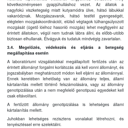
következményesen gyapjúhulláshoz vezet. Az állatok a
nagyfokú viszketegség miatt kutyamódra ülve, hátsó lábukkal
vakaródznak. Mozgászavarok, hátsó testfél gyengeségét,
elégtelen mozgáskoordinációt, elülső végtagok túlhangsúlyozott
mozgását (ügető lóéhoz hasonló mozgás) lehet megfigyelni az
érintett állatokon, végül nem tudnak lábra állni, és előbb-utóbb
biztosan elhullanak. Étvágyuk és tudatuk mindvégig zavartalan.
3.4. Megelőzés, védekezés és eljárás a betegség
megállapítása esetén
A laboratóriumi vizsgálatokkal megállapított fertőzés után az
érintett állományt forgalmi korlátozás alá kell vonni állományt, és
jogszabályban meghatározott módon kell eljárni az állománnyal.
Ennek keretében lehetőség van az állomány teljes, állami
kártalanítás mellett történő felszámolására, vagy az állomány
genotipizálása után a nem megfelelő genotipusú egyedeket kell
csak eltávolítani.
A fertőzött állomány genotipizálása is lehetséges állami
kártalanítás mellett.
Juhokban lehetséges rezisztens vonalakat létrehozni, és
tenyésztéssel erre szelektálni.