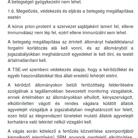
A betegséget gyógykezelni nem lehet.
1.6. Megelőzés, védekezés és eljárás a betegség megállapítása
esetén
A kóros prion-proteint a szervezet sajátjaként ismeri fel, ellene
immunválasz nem lép fel, ezért ellene immunizálni sem lehet.
A betegség megállapítása az érintett állományt haladéktalanul
forgalmi korlátozás alá kell vonni, és az állományból a
jogszabályokban meghatározott egyedeket le kell ölni, és testét
ártalmatlanítani kell.
A TSE-vel szembeni védekezés alapja, hogy a kérődzőkkel és
egyéb haszonállatokkal tilos állati eredetű fehérjét etetni.
A kérődző állományokon belüli fertőzöttség felderítésére
szolgálnak a tagállamokban bevezetett monitoring vizsgálatok,
ennek értelmében az állományokban elhullott, kényszervágott,
elkülönítetten vágott és rendes vágásra küldött állatok
agyvelejét vizsgáljuk a jogszabályban meghatározott kor felett,
ezen felül az idegrendszeri tüneteket mutató állatok agyvelejét
korhatárra való tekintet nélkül vizsgálni kell.
A vágás során kötelező a fertőzés közvetítése szempontjából
kiemelkedő jelentőségű SRM anyagok megfelelő elkülönítése,