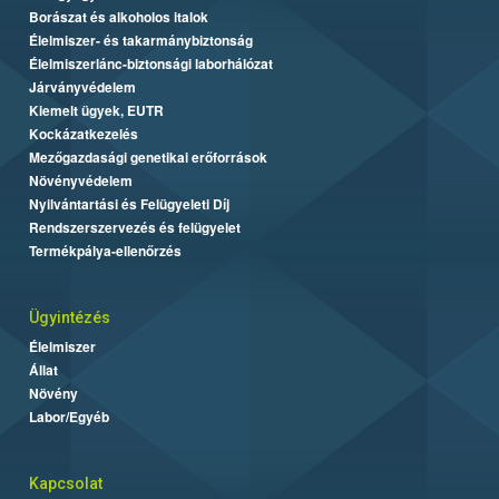
Borászat és alkoholos italok
Élelmiszer- és takarmánybiztonság
Élelmiszerlánc-biztonsági laborhálózat
Járványvédelem
Kiemelt ügyek, EUTR
Kockázatkezelés
Mezőgazdasági genetikai erőforrások
Növényvédelem
Nyilvántartási és Felügyeleti Díj
Rendszerszervezés és felügyelet
Termékpálya-ellenőrzés
Ügyintézés
Élelmiszer
Állat
Növény
Labor/Egyéb
Kapcsolat