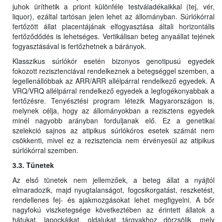
juhok üríthetik a priont különféle testváladékaikkal (tej, vér,
liquor), ezáltal tartósan jelen lehet az állományban. Súrlókórral
fertőzött állat placentájának elfogyasztása általi horizontális
fertőződődés is lehetséges. Vertikálisan beteg anyaállat tejének
fogyasztásával is fertőzhetnek a bárányok.
Klasszikus súrlókór esetén bizonyos genotipusú egyedek
fokozott rezisztenciával rendelkeznek a betegséggel szemben, a
legellenállóbbak az ARR/ARR allélpárral rendelkező egyedek. A
VRQ/VRQ allélpárral rendelkező egyedek a legfogékonyabbak a
fertőzésre. Tenyésztési program létezik Magyarországon is,
melynek célja, hogy az állományokban a rezisztens egyedek
minél nagyobb arányban forduljanak elő. Ez a genetikai
szelekció sajnos az atipikus súrlókóros esetek számát nem
csökkenti, mivel ez a rezisztencia nem érvényesül az atipikus
súrlókórral szemben.
3.3. Tünetek
Az első tünetek nem jellemzőek, a beteg állat a nyájtól
elmaradozik, majd nyugtalanságot, fogcsikorgatást, reszketést,
rendellenes fej- és ajakmozgásokat lehet megfigyelni. A bőr
nagyfokú viszketegsége következtében az érintett állatok a
hátukat, lapockáikat, oldalukat tárgyakhoz dörzsölik, mely