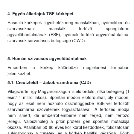
4. Egyéb állatfajok TSE kórképei
Hasonló kórképek figyelhetők meg macskákban, nyércekben és
szarvasokban: macskák fertőző spongioform
agyvelőbántalmának (FSE), nyércek fertőző agyvelőbántalma,
szarvasok sorvadásos betegsége (CWD).
5. Humán szivacsos agyvelőbántalmak
Emberben a kórkép különböző megjelenési formában
jelentkezhet:
5.1. Creutzfeldt – Jakob-szindróma (CJD)
Világszerte, így Magyarországon is előforduló, ritka betegség (1
eset/ 1 millió lakos). Spontán módon előfordulhat, oly módon,
hogy az eset nem hozható összefüggésbe BSE-vel fertőzött
szarvasmarha szöveteinek fogyasztásával. A fertőzés módja
nem ismert, de emberről-emberre nem terjed, nem fertőző
jellegű. Valószínűleg a prion-protein gén spontán mutációja
okozza. Általában 50-60 éves kor körül kezdődnek, fokozatosan
súlyosbodnak a tünetek, és a kórkép halállal végződik. Főbb