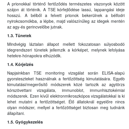
A prionokkal történő fertőződés természetes viszonyok között
szájon át történik. A TSE kórfejlődése lassú, lappangási ideje
hosszú. A bélből a felvett prionok bekerülnek a bélfodri
nyirokcsomókba, a lépbe, majd valószínűleg az idegek mentén
az agy-és gerincvelőbe jutnak.
1.3. Tünetek
Mindvégig láztalan állapot mellett fokozatosan súlyosbodó
idegrendszeri tünetek jellemzik a kórképet, melynek lefolyása
hetekre-hónapokra elhúzódik.
1.4. Kórjelzés
Napjainkban TSE monitoring vizsgálat során ELISA-alapú
gyorsteszteket használnak a fertőzöttség kimutatására. Egyéb
kimutatási/megerősítő módszerek közé tartozik az agytörzs
kórszövettani vizsgálata, immunoblot, immunhisztokémiai
módszerek. Ezen kívűl elektronmikroszkópos vizsgálatokkal is ki
lehet mutatni a fertőzöttséget. Élő állatoknál egyelőre nincs
olyan módszer, mellyel a fertőzöttséget biztosan meg tudnánk
állapítani.
1.5. Gyógykezelés