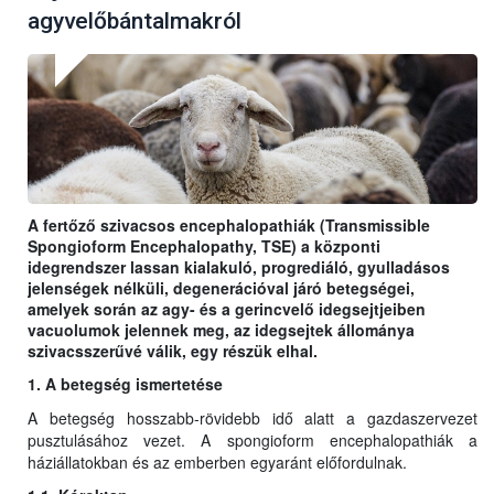
agyvelőbántalmakról
A fertőző szivacsos encephalopathiák (Transmissible
Spongioform Encephalopathy, TSE) a központi
idegrendszer lassan kialakuló, progrediáló, gyulladásos
jelenségek nélküli, degenerációval járó betegségei,
amelyek során az agy- és a gerincvelő idegsejtjeiben
vacuolumok jelennek meg, az idegsejtek állománya
szivacsszerűvé válik, egy részük elhal.
1. A betegség ismertetése
A betegség hosszabb-rövidebb idő alatt a gazdaszervezet
pusztulásához vezet. A spongioform encephalopathiák a
háziállatokban és az emberben egyaránt előfordulnak.