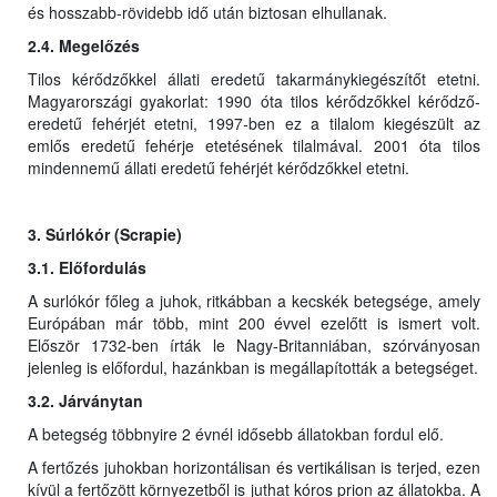
és hosszabb-rövidebb idő után biztosan elhullanak.
2.4. Megelőzés
Tilos kérődzőkkel állati eredetű takarmánykiegészítőt etetni.
Magyarországi gyakorlat: 1990 óta tilos kérődzőkkel kérődző-
eredetű fehérjét etetni, 1997-ben ez a tilalom kiegészült az
emlős eredetű fehérje etetésének tilalmával. 2001 óta tilos
mindennemű állati eredetű fehérjét kérődzőkkel etetni.
3. Súrlókór (Scrapie)
3.1. Előfordulás
A surlókór főleg a juhok, ritkábban a kecskék betegsége, amely
Európában már több, mint 200 évvel ezelőtt is ismert volt.
Először 1732-ben írták le Nagy-Britanniában, szórványosan
jelenleg is előfordul, hazánkban is megállapították a betegséget.
3.2. Járványtan
A betegség többnyire 2 évnél idősebb állatokban fordul elő.
A fertőzés juhokban horizontálisan és vertikálisan is terjed, ezen
kívül a fertőzött környezetből is juthat kóros prion az állatokba. A