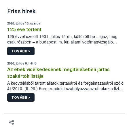
Friss hírek
2026. július 15, szerda
125 éve történt
125 évvel ezelőtt 1901. július 15-én, költözött be – igaz, még
csak részben – a budapesti m. kir. állami vetőmagvizsgáló
állomás a Kis Rókus utca 15. szám alatti, Czigler Győző által
TOVÁBB >
tervezett új épületébe.
2026. július 6, hétfő
Az ebek viselkedésének megítélésében jártas
szakértők listája
A kedvtelésből tartott állatok tartásáról és forgalmazásáról szóló
41/2010. (II. 26.) Korm.rendelet szabályozza az eb okozta fizikai
sérülés, illetve ennek veszélye keletkezésekor felmerülő
TOVÁBB >
hatósági feladatokat, valamint a veszélyes eb tartását és annak
engedélyezését. Ezen eljárások során szükség esetén be kell
vonni az ebek viselkedésének megítélésében jártas szakértőt.