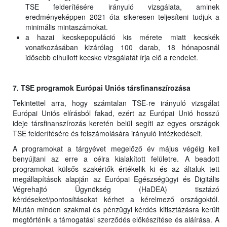
TSE felderítésére irányuló vizsgálata, aminek
eredményeképpen 2021 óta sikeresen teljesíteni tudjuk a
minimális mintaszámokat.
a hazai kecskepopuláció kis mérete miatt kecskék
vonatkozásában kizárólag 100 darab, 18 hónaposnál
idősebb elhullott kecske vizsgálatát írja elő a rendelet.
7. TSE programok Európai Uniós társfinanszírozása
Tekintettel arra, hogy számtalan TSE-re irányuló vizsgálat
Európai Uniós elírásból fakad, ezért az Európai Unió hosszú
ideje társfinanszírozás keretén belül segíti az egyes országok
TSE felderítésére és felszámolására irányuló intézkedéseit.
A programokat a tárgyévet megelőző év május végéig kell
benyújtani az erre a célra kialakított felületre. A beadott
programokat külsős szakértők értékelik ki és az általuk tett
megállapítások alapján az Európai Egészségügyi és Digitális
Végrehajtó Ügynökség (HaDEA) tisztázó
kérdéseket/pontosításokat kérhet a kérelmező országoktól.
Miután minden szakmai és pénzügyi kérdés kitisztázásra került
megtörténik a támogatási szerződés előkészítése és aláírása. A