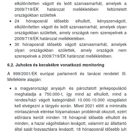
elkülönítetten vágott és leölt szarvasmarhát, amelyek a
2009/719/EK határozat mellékletében feltüntetett
országokban születtek
24 hónaposnál idősebb elhullott, kényszervágott,
elkülönítetten vágott és leölt szarvasmarhát, amelyek olyan
országokban születtek, amely országok nem szerepelnek a
2009/719/EK határozat mellékletében.
30 hónaposnál idősebb vágott szarvasmarhát, amelyek
olyan országokban születtek, amely országok nem
szerepelnek a 2009/719/EK határozat mellékletében.
6.2. Juhokra és kecskékre vonatkozó monitoring
A 999/2001/EK európai parlamenti és tanácsi rendelet III.
Melléklete alapján:
a magyarországi anyajuh és pároztatott jerkepopuláció
meghaladja a 750.000-t, így mind az elhullott, mind a
rendes/házi vágott kategóriából 10.000-10.000 vizsgálatot
kell elvégezni a tárgyév során. Mivel 2021 elött a minimális
mintaszámok elérése folyamatosan problémát okozott, ezért
előírásra került minden 18 hónapnál idősebb elhullott és
minden, a hazai vágóhidakon levágott, valamint az állattartó
által saját fogyasztásra levágott, 18 hónaposnál idősebb juh