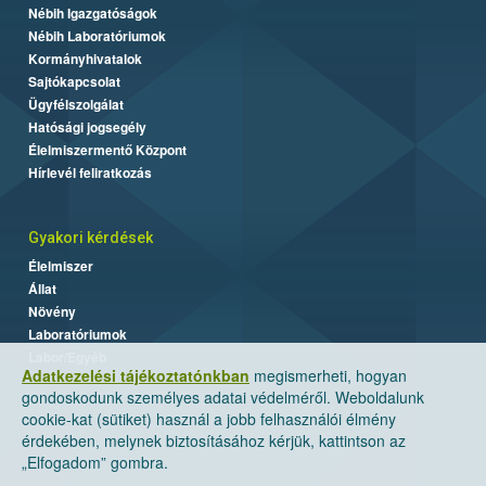
Nébih Igazgatóságok
Nébih Laboratóriumok
Kormányhivatalok
Sajtókapcsolat
Ügyfélszolgálat
Hatósági jogsegély
Élelmiszermentő Központ
Hírlevél feliratkozás
Gyakori kérdések
Élelmiszer
Állat
Növény
Laboratóriumok
Labor/Egyéb
Adatkezelési tájékoztatónkban
megismerheti, hogyan
gondoskodunk személyes adatai védelméről. Weboldalunk
cookie-kat (sütiket) használ a jobb felhasználói élmény
érdekében, melynek biztosításához kérjük, kattintson az
„Elfogadom” gombra.