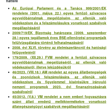
háttere
Az Európai Parlament és a Tanács 999/2001/EK
rendelete (2001. május 22.) egyes fertőző szivacsos
agyvelőbántalmak megelőzésére, az ellenük való
védekezésre és a felszámolásukra vonatkozó szabályok
megállapításáról
2009/719/EK Bizottság határozata (2009. szeptember
28.) egyes tagállamok éves BSE-ellenőrzési programjaik
felülvizsgálatára történő felhatalmazásáról
2008. évi XLVI. törvény az élelmiszerláncról és hatósági
felügyeletéről
179/2009. (XII.29.) FVM rendelet a fertőző szivacsos
agyvelőbántalmak megelőzéséről, az ellenük való
védekezésről, illetve leküzdésükről
46/2023. (VIII.18.) AM rendelet az egyes állatbetegségek
és zoonózisok felszámolására, az ellenük való
védekezésre és figyelemmel kísérésükre irányuló
nemzeti programok 2023. évi finanszírozásának
szabályairól
45/2012. (V.8.) VM rendelet a nem emberi fogyasztásra
szánt állati eredetű melléktermékekre vonatkozó
állategészségügyi szabályok megállapításáról