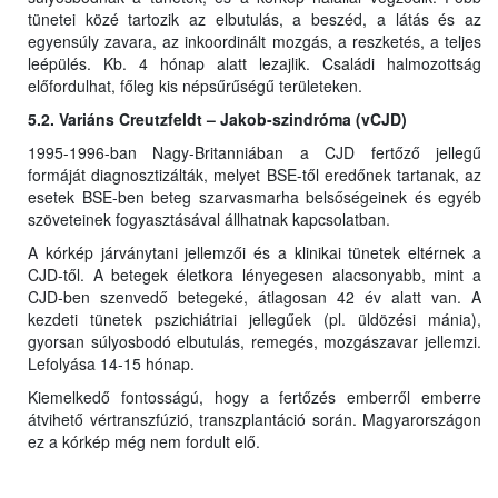
tünetei közé tartozik az elbutulás, a beszéd, a látás és az
egyensúly zavara, az inkoordinált mozgás, a reszketés, a teljes
leépülés. Kb. 4 hónap alatt lezajlik. Családi halmozottság
előfordulhat, főleg kis népsűrűségű területeken.
5.2. Variáns Creutzfeldt – Jakob-szindróma (vCJD)
1995-1996-ban Nagy-Britanniában a CJD fertőző jellegű
formáját diagnosztizálták, melyet BSE-től eredőnek tartanak, az
esetek BSE-ben beteg szarvasmarha belsőségeinek és egyéb
szöveteinek fogyasztásával állhatnak kapcsolatban.
A kórkép járványtani jellemzői és a klinikai tünetek eltérnek a
CJD-től. A betegek életkora lényegesen alacsonyabb, mint a
CJD-ben szenvedő betegeké, átlagosan 42 év alatt van. A
kezdeti tünetek pszichiátriai jellegűek (pl. üldözési mánia),
gyorsan súlyosbodó elbutulás, remegés, mozgászavar jellemzi.
Lefolyása 14-15 hónap.
Kiemelkedő fontosságú, hogy a fertőzés emberről emberre
átvihető vértranszfúzió, transzplantáció során. Magyarországon
ez a kórkép még nem fordult elő.