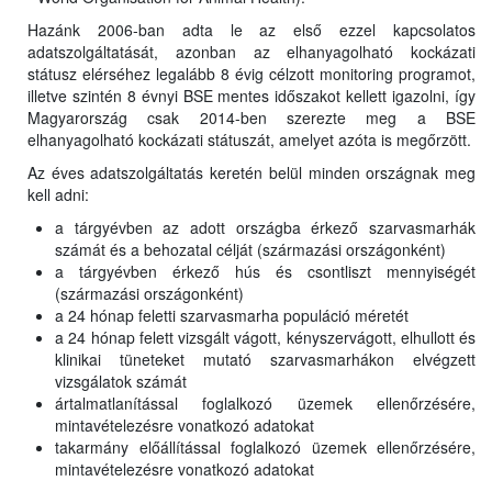
Hazánk 2006-ban adta le az első ezzel kapcsolatos
adatszolgáltatását, azonban az elhanyagolható kockázati
státusz elérséhez legalább 8 évig célzott monitoring programot,
illetve szintén 8 évnyi BSE mentes időszakot kellett igazolni, így
Magyarország csak 2014-ben szerezte meg a BSE
elhanyagolható kockázati státuszát, amelyet azóta is megőrzött.
Az éves adatszolgáltatás keretén belül minden országnak meg
kell adni:
a tárgyévben az adott országba érkező szarvasmarhák
számát és a behozatal célját (származási országonként)
a tárgyévben érkező hús és csontliszt mennyiségét
(származási országonként)
a 24 hónap feletti szarvasmarha populáció méretét
a 24 hónap felett vizsgált vágott, kényszervágott, elhullott és
klinikai tüneteket mutató szarvasmarhákon elvégzett
vizsgálatok számát
ártalmatlanítással foglalkozó üzemek ellenőrzésére,
mintavételezésre vonatkozó adatokat
takarmány előállítással foglalkozó üzemek ellenőrzésére,
mintavételezésre vonatkozó adatokat