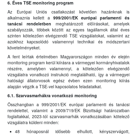
6. Éves TSE monitoring program
Az Európai Uniós csatlakozást követően hazánknak is
alkalmaznia kellett a
999/2001/EK európai parlamenti és
tanácsi rendeletben
meghatározott előírásokat, amelyek
szabályozzák, többek között az egyes tagállamok által éves
szinten kötelezően elvégzendő TSE vizsgálatokat, valamint az
azokhoz kapcsolódó valamennyi technikai és módszertani
követelményeket.
A fent leírtak értelmében Magyarországon minden év elején
monitoring program kerül kiírásra a vármegyei kormányhivatalok
részére, amelyben valamennyi, a kötelezően elvégzendő
vizsgálatra vonatkozó instrukció megtalálható, így a vármegyei
hatósági állatorvosok egész évben ezen monitoring kiírás
alapján végzik a TSE-vel kapcsolatos feladataikat.
6.1. Szarvasmarhákra vonatkozó monitoring
Összhangban a 999/2001/EK európai parlamenti és tanácsi
rendelettel, valamint a 2009/719/EK Bizottsági határozatban
foglaltakkal, 2023-tól szarvasmarhák vonatkozásában kötelező
vizsgálatra küldeni minden:
48 hónaposnál idősebb elhullott, kényszervágott,