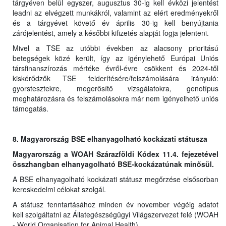
tárgyéven belül egyszer, augusztus 30-ig kell évközi jelentést
leadni az elvégzett munkákról, valamint az elért eredményekről
és a tárgyévet követő év április 30-ig kell benyújtania
zárójelentést, amely a későbbi kifizetés alapját fogja jelenteni.
Mivel a TSE az utóbbi években az alacsony prioritású
betegségek közé került, így az igénylehető Európai Uniós
társfinanszírozás mértéke évről-évre csökkent és 2024-től
kiskérődzők TSE felderítésére/felszámolására irányuló:
gyorstesztekre, megerősítő vizsgálatokra, genotípus
meghatározásra és felszámolásokra már nem igényelhető uniós
támogatás.
8. Magyarország BSE elhanyagolható kockázati státusza
Magyarország a WOAH Szárazföldi Kódex 11.4. fejezetével
összhangban elhanyagolható BSE-kockázatúnak minősül.
A BSE elhanyagolható kockázati státusz megőrzése elsősorban
kereskedelmi célokat szolgál.
A státusz fenntartásához minden év november végéig adatot
kell szolgáltatni az Állategészségügyi Világszervezet felé (WOAH
- World Organisation for Animal Health).