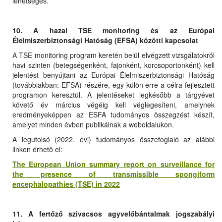
lehetséges.
10. A hazai TSE monitoring és az Európai
Élelmiszerbiztonsági Hatóság (EFSA) közötti kapcsolat
A TSE monitoring program keretén belül elvégzett vizsgálatokról
havi szinten (betegségenként, fajonként, korcsoportonként) kell
jelentést benyújtani az Európai Élelmiszerbiztonsági Hatóság
(továbbiakban: EFSA) részére, egy külön erre a célra fejlesztett
programon keresztül. A jelentéseket legkésőbb a tárgyévet
követő év március végéig kell véglegesíteni, amelynek
eredményeképpen az ESFA tudományos összegzést készít,
amelyet minden évben publikálnak a weboldalukon.
A legutolsó (2022. évi) tudományos összefoglaló az alábbi
linken érhető el:
The European Union summary report on surveillance for
the presence of transmissible spongiform
encephalopathies (TSE) in 2022
11. A fertőző szivacsos agyvelőbántalmak jogszabályi