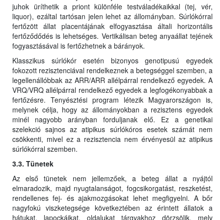
juhok üríthetik a priont különféle testváladékaikkal (tej, vér,
liquor), ezáltal tartósan jelen lehet az állományban. Súrlókórral
fertőzött állat placentájának elfogyasztása általi horizontális
fertőződődés is lehetséges. Vertikálisan beteg anyaállat tejének
fogyasztásával is fertőzhetnek a bárányok.
Klasszikus súrlókór esetén bizonyos genotipusú egyedek
fokozott rezisztenciával rendelkeznek a betegséggel szemben, a
legellenállóbbak az ARR/ARR allélpárral rendelkező egyedek. A
VRQ/VRQ allélpárral rendelkező egyedek a legfogékonyabbak a
fertőzésre. Tenyésztési program létezik Magyarországon is,
melynek célja, hogy az állományokban a rezisztens egyedek
minél nagyobb arányban forduljanak elő. Ez a genetikai
szelekció sajnos az atipikus súrlókóros esetek számát nem
csökkenti, mivel ez a rezisztencia nem érvényesül az atipikus
súrlókórral szemben.
3.3. Tünetek
Az első tünetek nem jellemzőek, a beteg állat a nyájtól
elmaradozik, majd nyugtalanságot, fogcsikorgatást, reszketést,
rendellenes fej- és ajakmozgásokat lehet megfigyelni. A bőr
nagyfokú viszketegsége következtében az érintett állatok a
hátukat, lapockáikat, oldalukat tárgyakhoz dörzsölik, mely