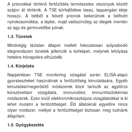
A prionokkal történő fertőződés természetes viszonyok között
szájon át történik. A TSE kórfejlődése lassú, lappangási ideje
hosszú. A bélből a felvett prionok bekerülnek a bélfodri
nyirokcsomókba, a lépbe, majd valószínűleg az idegek mentén
az agy-és gerincvelőbe jutnak.
1.3. Tünetek
Mindvégig láztalan állapot mellett fokozatosan súlyosbodó
idegrendszeri tünetek jellemzik a kórképet, melynek lefolyása
hetekre-hónapokra elhúzódik.
1.4. Kórjelzés
Napjainkban TSE monitoring vizsgálat során ELISA-alapú
gyorsteszteket használnak a fertőzöttség kimutatására. Egyéb
kimutatási/megerősítő módszerek közé tartozik az agytörzs
kórszövettani vizsgálata, immunoblot, immunhisztokémiai
módszerek. Ezen kívűl elektronmikroszkópos vizsgálatokkal is ki
lehet mutatni a fertőzöttséget. Élő állatoknál egyelőre nincs
olyan módszer, mellyel a fertőzöttséget biztosan meg tudnánk
állapítani.
1.5. Gyógykezelés