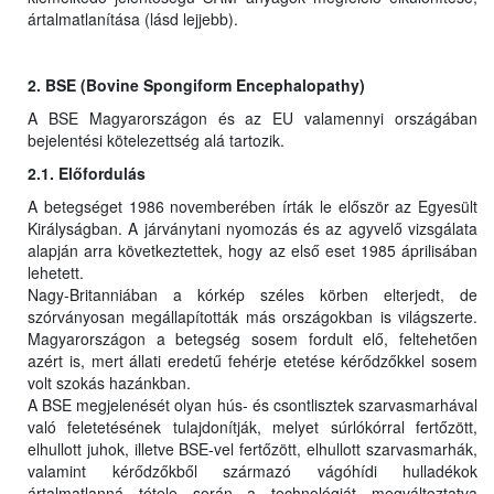
ártalmatlanítása (lásd lejjebb).
2. BSE (Bovine Spongiform Encephalopathy)
A BSE Magyarországon és az EU valamennyi országában
bejelentési kötelezettség alá tartozik.
2.1. Előfordulás
A betegséget 1986 novemberében írták le először az Egyesült
Királyságban. A járványtani nyomozás és az agyvelő vizsgálata
alapján arra következtettek, hogy az első eset 1985 áprilisában
lehetett.
Nagy-Britanniában a kórkép széles körben elterjedt, de
szórványosan megállapították más országokban is világszerte.
Magyarországon a betegség sosem fordult elő, feltehetően
azért is, mert állati eredetű fehérje etetése kérődzőkkel sosem
volt szokás hazánkban.
A BSE megjelenését olyan hús- és csontlisztek szarvasmarhával
való feletetésének tulajdonítják, melyet súrlókórral fertőzött,
elhullott juhok, illetve BSE-vel fertőzött, elhullott szarvasmarhák,
valamint kérődzőkből származó vágóhídi hulladékok
ártalmatlanná tétele során a technológiát megváltoztatva