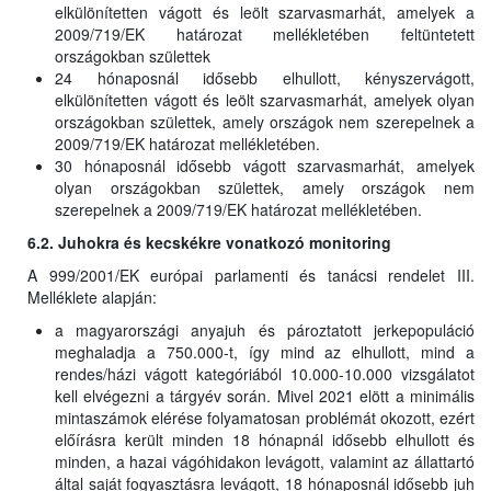
elkülönítetten vágott és leölt szarvasmarhát, amelyek a
2009/719/EK határozat mellékletében feltüntetett
országokban születtek
24 hónaposnál idősebb elhullott, kényszervágott,
elkülönítetten vágott és leölt szarvasmarhát, amelyek olyan
országokban születtek, amely országok nem szerepelnek a
2009/719/EK határozat mellékletében.
30 hónaposnál idősebb vágott szarvasmarhát, amelyek
olyan országokban születtek, amely országok nem
szerepelnek a 2009/719/EK határozat mellékletében.
6.2. Juhokra és kecskékre vonatkozó monitoring
A 999/2001/EK európai parlamenti és tanácsi rendelet III.
Melléklete alapján:
a magyarországi anyajuh és pároztatott jerkepopuláció
meghaladja a 750.000-t, így mind az elhullott, mind a
rendes/házi vágott kategóriából 10.000-10.000 vizsgálatot
kell elvégezni a tárgyév során. Mivel 2021 elött a minimális
mintaszámok elérése folyamatosan problémát okozott, ezért
előírásra került minden 18 hónapnál idősebb elhullott és
minden, a hazai vágóhidakon levágott, valamint az állattartó
által saját fogyasztásra levágott, 18 hónaposnál idősebb juh