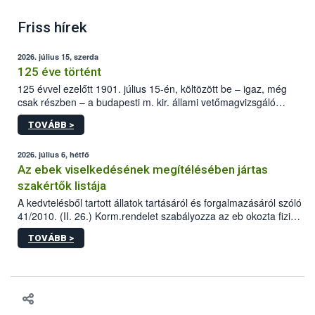
Friss hírek
2026. július 15, szerda
125 éve történt
125 évvel ezelőtt 1901. július 15-én, költözött be – igaz, még
csak részben – a budapesti m. kir. állami vetőmagvizsgáló
állomás a Kis Rókus utca 15. szám alatti, Czigler Győző által
TOVÁBB >
tervezett új épületébe.
2026. július 6, hétfő
Az ebek viselkedésének megítélésében jártas
szakértők listája
A kedvtelésből tartott állatok tartásáról és forgalmazásáról szóló
41/2010. (II. 26.) Korm.rendelet szabályozza az eb okozta fizikai
sérülés, illetve ennek veszélye keletkezésekor felmerülő
TOVÁBB >
hatósági feladatokat, valamint a veszélyes eb tartását és annak
engedélyezését. Ezen eljárások során szükség esetén be kell
vonni az ebek viselkedésének megítélésében jártas szakértőt.