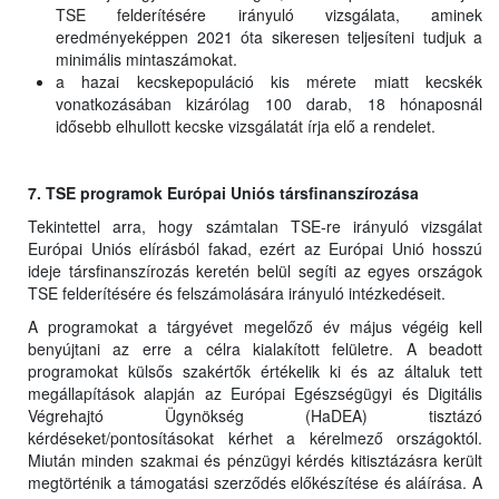
TSE felderítésére irányuló vizsgálata, aminek
eredményeképpen 2021 óta sikeresen teljesíteni tudjuk a
minimális mintaszámokat.
a hazai kecskepopuláció kis mérete miatt kecskék
vonatkozásában kizárólag 100 darab, 18 hónaposnál
idősebb elhullott kecske vizsgálatát írja elő a rendelet.
7. TSE programok Európai Uniós társfinanszírozása
Tekintettel arra, hogy számtalan TSE-re irányuló vizsgálat
Európai Uniós elírásból fakad, ezért az Európai Unió hosszú
ideje társfinanszírozás keretén belül segíti az egyes országok
TSE felderítésére és felszámolására irányuló intézkedéseit.
A programokat a tárgyévet megelőző év május végéig kell
benyújtani az erre a célra kialakított felületre. A beadott
programokat külsős szakértők értékelik ki és az általuk tett
megállapítások alapján az Európai Egészségügyi és Digitális
Végrehajtó Ügynökség (HaDEA) tisztázó
kérdéseket/pontosításokat kérhet a kérelmező országoktól.
Miután minden szakmai és pénzügyi kérdés kitisztázásra került
megtörténik a támogatási szerződés előkészítése és aláírása. A