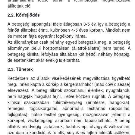
állítottak elő.
2.2. Kórfejlődés
A betegség lappangási ideje átlagosan 3-5 év, így a betegség a
felnőtt állatokat érinti, különösen 4-5 éves korban. Mindkét nem
és minden fajta egyaránt fogékony iránta.
Az állományban csak néhány egyed betegszik meg, a betegség
állományon belül horizontálisan (állatról-állatra) nem terjed. A
betegség klinikai lefolyása általában két héttől néhány hónapig,
de esetenként akár évekig is eltarthat.
2.3. Tünetek
Kezdetben az állatok viselkedésének megváltozása figyelhető
meg. Innen kapta a kórkép a kergemarhakór (mad cow disease)
elnevezést. A beteg állatok szokatlanul élénkek, nyugtalanok,
nem hagyják magukat fejni, illetve közben rúgnak. A betegség
klinikai szakaszában túlérzékenység (érintésre, hangokra),
remegés, fogcsikorgatás, abnormális testtartás (púposítás,
fejlógatás), hátsó testfél gyengeség, mozgászavar jellemzi a
kórképet, viszketegség azonban nem tapasztalható. A beteg
állatok mindvégig láztalanok, tudatuk ép, étvágyuk változatlan,
azonban a kondíciójuk romlik, súlyuk és tejtermelésük csökken,