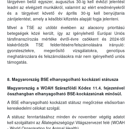
tárgyéven belül egyszer, augusztus 30-ig kell évközi jelentést
leadni az elvégzett munkákról, valamint az elért eredményekről
és a tárgyévet követő év április 30-ig kell benyújtania
zárójelentést, amely a későbbi kifizetés alapját fogja jelenteni.
Mivel a TSE az utóbbi években az alacsony prioritású
betegségek közé került, így az igénylehető Európai Uniós
társfinanszírozás mértéke évről-évre csökkent és 2024-től
kiskérődzők TSE felderítésére/felszámolására irányuló:
gyorstesztekre, megerősítő vizsgálatokra, genotípus
meghatározásra és felszámolásokra már nem igényelhető uniós
támogatás.
8. Magyarország BSE elhanyagolható kockázati státusza
Magyarország a WOAH Szárazföldi Kódex 11.4. fejezetével
összhangban elhanyagolható BSE-kockázatúnak minősül.
A BSE elhanyagolható kockázati státusz megőrzése elsősorban
kereskedelmi célokat szolgál.
A státusz fenntartásához minden év november végéig adatot
kell szolgáltatni az Állategészségügyi Világszervezet felé (WOAH
- World Organisation for Animal Health).