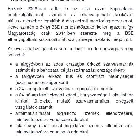
Hazánk 2006-ban adta le az első ezzel kapcsolatos
adatszolgáltatását, azonban az elhanyagolható kockázati
státusz elérséhez legalább 8 évig célzott monitoring programot,
illetve szintén 8 évnyi BSE mentes időszakot kellett igazolni, így
Magyarország csak 2014-ben szerezte meg a BSE
elhanyagolható kockázati státuszát, amelyet azóta is megőrzött.
Az éves adatszolgáltatás keretén belül minden országnak meg
kell adni:
a tárgyévben az adott országba érkező szarvasmarhák
számát és a behozatal célját (származási országonként)
a tárgyévben érkező hús és csontliszt mennyiségét
(származási országonként)
a 24 hónap feletti szarvasmarha populáció méretét
a 24 hónap felett vizsgált vágott, kényszervágott, elhullott és
klinikai tüneteket mutató szarvasmarhákon elvégzett
vizsgálatok számát
ártalmatlanítással foglalkozó üzemek ellenőrzésére,
mintavételezésre vonatkozó adatokat
takarmány előállítással foglalkozó üzemek ellenőrzésére,
mintavételezésre vonatkozó adatokat