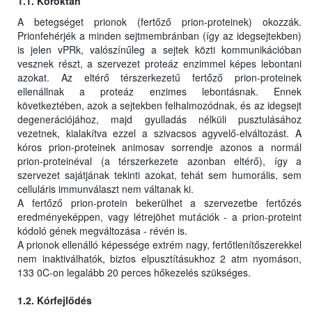
1.1. Kóroktan
A betegséget prionok (fertőző prion-proteinek) okozzák.
Prionfehérjék a minden sejtmembránban (így az idegsejtekben)
is jelen vPRk, valószínűleg a sejtek közti kommunikációban
vesznek részt, a szervezet proteáz enzimmel képes lebontani
azokat. Az eltérő térszerkezetű fertőző prion-proteinek
ellenállnak a proteáz enzimes lebontásnak. Ennek
következtében, azok a sejtekben felhalmozódnak, és az idegsejt
degenerációjához, majd gyulladás nélküli pusztulásához
vezetnek, kialakítva ezzel a szivacsos agyvelő-elváltozást. A
kóros prion-proteinek animosav sorrendje azonos a normál
prion-proteinéval (a térszerkezete azonban eltérő), így a
szervezet sajátjának tekinti azokat, tehát sem humorális, sem
celluláris immunválaszt nem váltanak ki.
A fertőző prion-protein bekerülhet a szervezetbe fertőzés
eredményeképpen, vagy létrejöhet mutációk - a prion-proteint
kódoló gének megváltozása - révén is.
A prionok ellenálló képessége extrém nagy, fertőtlenítőszerekkel
nem inaktiválhatók, biztos elpusztításukhoz 2 atm nyomáson,
133 0C-on legalább 20 perces hőkezelés szükséges.
1.2. Kórfejlődés