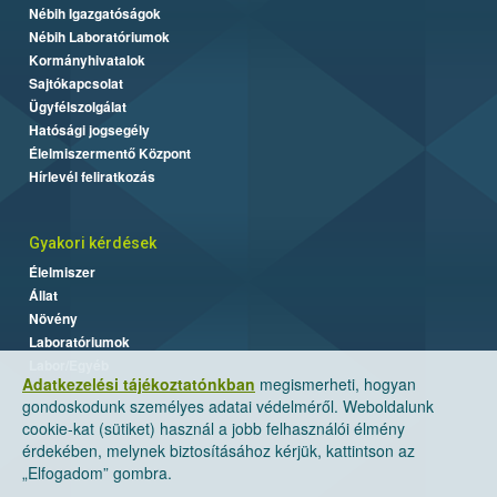
Nébih Igazgatóságok
Nébih Laboratóriumok
Kormányhivatalok
Sajtókapcsolat
Ügyfélszolgálat
Hatósági jogsegély
Élelmiszermentő Központ
Hírlevél feliratkozás
Gyakori kérdések
Élelmiszer
Állat
Növény
Laboratóriumok
Labor/Egyéb
Adatkezelési tájékoztatónkban
megismerheti, hogyan
gondoskodunk személyes adatai védelméről. Weboldalunk
cookie-kat (sütiket) használ a jobb felhasználói élmény
érdekében, melynek biztosításához kérjük, kattintson az
„Elfogadom” gombra.