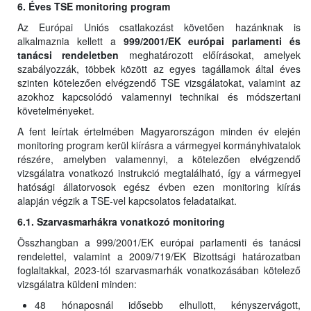
6. Éves TSE monitoring program
Az Európai Uniós csatlakozást követően hazánknak is
alkalmaznia kellett a
999/2001/EK európai parlamenti és
tanácsi rendeletben
meghatározott előírásokat, amelyek
szabályozzák, többek között az egyes tagállamok által éves
szinten kötelezően elvégzendő TSE vizsgálatokat, valamint az
azokhoz kapcsolódó valamennyi technikai és módszertani
követelményeket.
A fent leírtak értelmében Magyarországon minden év elején
monitoring program kerül kiírásra a vármegyei kormányhivatalok
részére, amelyben valamennyi, a kötelezően elvégzendő
vizsgálatra vonatkozó instrukció megtalálható, így a vármegyei
hatósági állatorvosok egész évben ezen monitoring kiírás
alapján végzik a TSE-vel kapcsolatos feladataikat.
6.1. Szarvasmarhákra vonatkozó monitoring
Összhangban a 999/2001/EK európai parlamenti és tanácsi
rendelettel, valamint a 2009/719/EK Bizottsági határozatban
foglaltakkal, 2023-tól szarvasmarhák vonatkozásában kötelező
vizsgálatra küldeni minden:
48 hónaposnál idősebb elhullott, kényszervágott,