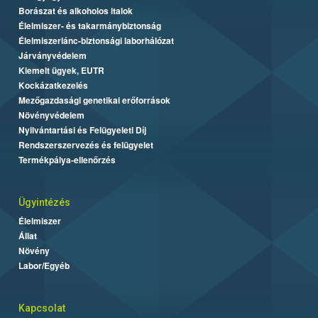
Borászat és alkoholos italok
Élelmiszer- és takarmánybiztonság
Élelmiszerlánc-biztonsági laborhálózat
Járványvédelem
Kiemelt ügyek, EUTR
Kockázatkezelés
Mezőgazdasági genetikai erőforrások
Növényvédelem
Nyilvántartási és Felügyeleti Díj
Rendszerszervezés és felügyelet
Termékpálya-ellenőrzés
Ügyintézés
Élelmiszer
Állat
Növény
Labor/Egyéb
Kapcsolat