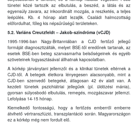
tünetei közé tartozik az elbutulás, a beszéd, a látás és az
egyensúly zavara, az inkoordinált mozgás, a reszketés, a teljes
leépülés. Kb. 4 hónap alatt lezajlik. Családi halmozottság
előfordulhat, főleg kis népsűrűségű területeken.
5.2. Variáns Creutzfeldt – Jakob-szindróma (vCJD)
1995-1996-ban Nagy-Britanniában a CJD fertőző jellegű
formáját diagnosztizálták, melyet BSE-től eredőnek tartanak, az
esetek BSE-ben beteg szarvasmarha belsőségeinek és egyéb
szöveteinek fogyasztásával állhatnak kapcsolatban.
A kórkép járványtani jellemzői és a klinikai tünetek eltérnek a
CJD-től. A betegek életkora lényegesen alacsonyabb, mint a
CJD-ben szenvedő betegeké, átlagosan 42 év alatt van. A
kezdeti tünetek pszichiátriai jellegűek (pl. üldözési mánia),
gyorsan súlyosbodó elbutulás, remegés, mozgászavar jellemzi.
Lefolyása 14-15 hónap.
Kiemelkedő fontosságú, hogy a fertőzés emberről emberre
átvihető vértranszfúzió, transzplantáció során. Magyarországon
ez a kórkép még nem fordult elő.