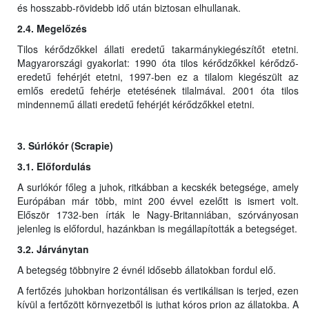
és hosszabb-rövidebb idő után biztosan elhullanak.
2.4. Megelőzés
Tilos kérődzőkkel állati eredetű takarmánykiegészítőt etetni.
Magyarországi gyakorlat: 1990 óta tilos kérődzőkkel kérődző-
eredetű fehérjét etetni, 1997-ben ez a tilalom kiegészült az
emlős eredetű fehérje etetésének tilalmával. 2001 óta tilos
mindennemű állati eredetű fehérjét kérődzőkkel etetni.
3. Súrlókór (Scrapie)
3.1. Előfordulás
A surlókór főleg a juhok, ritkábban a kecskék betegsége, amely
Európában már több, mint 200 évvel ezelőtt is ismert volt.
Először 1732-ben írták le Nagy-Britanniában, szórványosan
jelenleg is előfordul, hazánkban is megállapították a betegséget.
3.2. Járványtan
A betegség többnyire 2 évnél idősebb állatokban fordul elő.
A fertőzés juhokban horizontálisan és vertikálisan is terjed, ezen
kívül a fertőzött környezetből is juthat kóros prion az állatokba. A