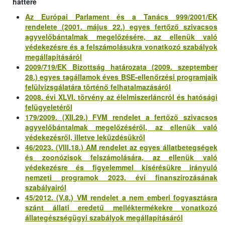
háttere
Az Európai Parlament és a Tanács 999/2001/EK
rendelete (2001. május 22.) egyes fertőző szivacsos
agyvelőbántalmak megelőzésére, az ellenük való
védekezésre és a felszámolásukra vonatkozó szabályok
megállapításáról
2009/719/EK Bizottság határozata (2009. szeptember
28.) egyes tagállamok éves BSE-ellenőrzési programjaik
felülvizsgálatára történő felhatalmazásáról
2008. évi XLVI. törvény az élelmiszerláncról és hatósági
felügyeletéről
179/2009. (XII.29.) FVM rendelet a fertőző szivacsos
agyvelőbántalmak megelőzéséről, az ellenük való
védekezésről, illetve leküzdésükről
46/2023. (VIII.18.) AM rendelet az egyes állatbetegségek
és zoonózisok felszámolására, az ellenük való
védekezésre és figyelemmel kísérésükre irányuló
nemzeti programok 2023. évi finanszírozásának
szabályairól
45/2012. (V.8.) VM rendelet a nem emberi fogyasztásra
szánt állati eredetű melléktermékekre vonatkozó
állategészségügyi szabályok megállapításáról