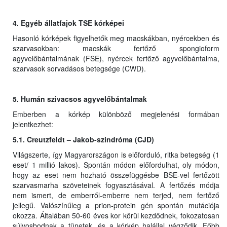
4. Egyéb állatfajok TSE kórképei
Hasonló kórképek figyelhetők meg macskákban, nyércekben és
szarvasokban: macskák fertőző spongioform
agyvelőbántalmának (FSE), nyércek fertőző agyvelőbántalma,
szarvasok sorvadásos betegsége (CWD).
5. Humán szivacsos agyvelőbántalmak
Emberben a kórkép különböző megjelenési formában
jelentkezhet:
5.1. Creutzfeldt – Jakob-szindróma (CJD)
Világszerte, így Magyarországon is előforduló, ritka betegség (1
eset/ 1 millió lakos). Spontán módon előfordulhat, oly módon,
hogy az eset nem hozható összefüggésbe BSE-vel fertőzött
szarvasmarha szöveteinek fogyasztásával. A fertőzés módja
nem ismert, de emberről-emberre nem terjed, nem fertőző
jellegű. Valószínűleg a prion-protein gén spontán mutációja
okozza. Általában 50-60 éves kor körül kezdődnek, fokozatosan
súlyosbodnak a tünetek, és a kórkép halállal végződik. Főbb