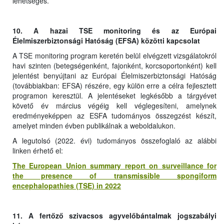
lehetséges.
10. A hazai TSE monitoring és az Európai
Élelmiszerbiztonsági Hatóság (EFSA) közötti kapcsolat
A TSE monitoring program keretén belül elvégzett vizsgálatokról
havi szinten (betegségenként, fajonként, korcsoportonként) kell
jelentést benyújtani az Európai Élelmiszerbiztonsági Hatóság
(továbbiakban: EFSA) részére, egy külön erre a célra fejlesztett
programon keresztül. A jelentéseket legkésőbb a tárgyévet
követő év március végéig kell véglegesíteni, amelynek
eredményeképpen az ESFA tudományos összegzést készít,
amelyet minden évben publikálnak a weboldalukon.
A legutolsó (2022. évi) tudományos összefoglaló az alábbi
linken érhető el:
The European Union summary report on surveillance for
the presence of transmissible spongiform
encephalopathies (TSE) in 2022
11. A fertőző szivacsos agyvelőbántalmak jogszabályi