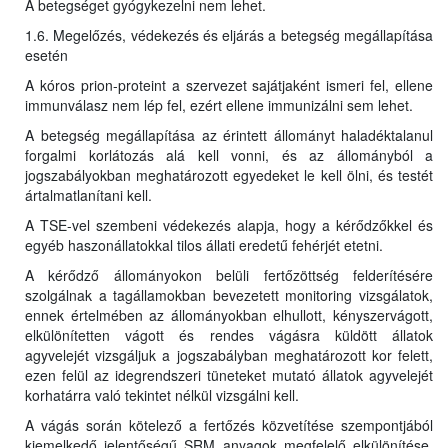
A betegséget gyógykezelni nem lehet.
1.6. Megelőzés, védekezés és eljárás a betegség megállapítása
esetén
A kóros prion-proteint a szervezet sajátjaként ismeri fel, ellene
immunválasz nem lép fel, ezért ellene immunizálni sem lehet.
A betegség megállapítása az érintett állományt haladéktalanul
forgalmi korlátozás alá kell vonni, és az állományból a
jogszabályokban meghatározott egyedeket le kell ölni, és testét
ártalmatlanítani kell.
A TSE-vel szembeni védekezés alapja, hogy a kérődzőkkel és
egyéb haszonállatokkal tilos állati eredetű fehérjét etetni.
A kérődző állományokon belüli fertőzöttség felderítésére
szolgálnak a tagállamokban bevezetett monitoring vizsgálatok,
ennek értelmében az állományokban elhullott, kényszervágott,
elkülönítetten vágott és rendes vágásra küldött állatok
agyvelejét vizsgáljuk a jogszabályban meghatározott kor felett,
ezen felül az idegrendszeri tüneteket mutató állatok agyvelejét
korhatárra való tekintet nélkül vizsgálni kell.
A vágás során kötelező a fertőzés közvetítése szempontjából
kiemelkedő jelentőségű SRM anyagok megfelelő elkülönítése,