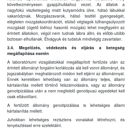
következményesen gyapjúhulláshoz vezet. Az állatok a
nagyfokú viszketegség miatt kutyamódra ülve, hátsó lábukkal
vakaródznak. Mozgászavarok, hátsó testfél gyengeségét,
elégtelen mozgáskoordinációt, elülső végtagok túlhangsúlyozott
mozgását (ügető lóéhoz hasonló mozgás) lehet megfigyelni az
érintett állatokon, végül nem tudnak lábra állni, és előbb-utóbb
biztosan elhullanak. Étvágyuk és tudatuk mindvégig zavartalan.
3.4. Megelőzés, védekezés és eljárás a betegség
megállapítása esetén
A laboratóriumi vizsgálatokkal megállapított fertőzés után az
érintett állományt forgalmi korlátozás alá kell vonni állományt, és
jogszabályban meghatározott módon kell eljárni az állománnyal.
Ennek keretében lehetőség van az állomány teljes, állami
kártalanítás mellett történő felszámolására, vagy az állomány
genotipizálása után a nem megfelelő genotipusú egyedeket kell
csak eltávolítani.
A fertőzött állomány genotipizálása is lehetséges állami
kártalanítás mellett.
Juhokban lehetséges rezisztens vonalakat létrehozni, és
tenyésztéssel erre szelektálni.