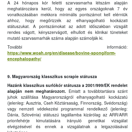
A 24 hónapos kór feletti szarvasmarha létszám alapján
meghatározásra kerül, hogy az egyes országoknak 7 év
vonatkozásában mekkora minimális pontszámot kell elérniük
ahhoz, hogy megőrizzék az elhanyagolható kockázati
státuszukat. A pontszámokat az adott időszakban vizsgált
rendes vágott, kényszervágott, elhullott és klinikai tüneteket
mutató szarvasmarhák száma alapján számolják ki.
További információ:
https://www.woah.org/en/disease/bovine-spongiform-
encephalopathy/
9. Magyarország klasszikus scrapie státusza
Hazánk klasszikus surlókór státusza a 2001/999/EK rendelet
alapján nem meghatározott.
Emiatt a továbbtartásra szánt
juhok szállítása Magyarországról elhanyagolható kockázatú
(jelenleg: Ausztria, Cseh Köztársaság, Finnország, Svédország)
vagy nemzeti védekezési programmal rendelkező (jelenleg:
Dánia, Szlovénia) státuszú tagállamba kizárólag az ARR/ARR
prionfehérje kimutatására irányuló genetikai vizsgálat
elvégzésével és ennek a vizsgálatnak a leigazolásával