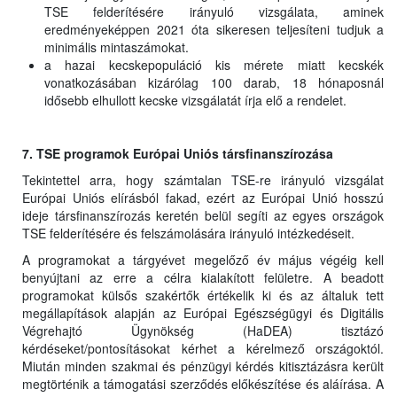
TSE felderítésére irányuló vizsgálata, aminek
eredményeképpen 2021 óta sikeresen teljesíteni tudjuk a
minimális mintaszámokat.
a hazai kecskepopuláció kis mérete miatt kecskék
vonatkozásában kizárólag 100 darab, 18 hónaposnál
idősebb elhullott kecske vizsgálatát írja elő a rendelet.
7. TSE programok Európai Uniós társfinanszírozása
Tekintettel arra, hogy számtalan TSE-re irányuló vizsgálat
Európai Uniós elírásból fakad, ezért az Európai Unió hosszú
ideje társfinanszírozás keretén belül segíti az egyes országok
TSE felderítésére és felszámolására irányuló intézkedéseit.
A programokat a tárgyévet megelőző év május végéig kell
benyújtani az erre a célra kialakított felületre. A beadott
programokat külsős szakértők értékelik ki és az általuk tett
megállapítások alapján az Európai Egészségügyi és Digitális
Végrehajtó Ügynökség (HaDEA) tisztázó
kérdéseket/pontosításokat kérhet a kérelmező országoktól.
Miután minden szakmai és pénzügyi kérdés kitisztázásra került
megtörténik a támogatási szerződés előkészítése és aláírása. A