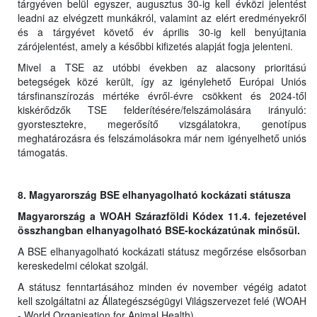
tárgyéven belül egyszer, augusztus 30-ig kell évközi jelentést
leadni az elvégzett munkákról, valamint az elért eredményekről
és a tárgyévet követő év április 30-ig kell benyújtania
zárójelentést, amely a későbbi kifizetés alapját fogja jelenteni.
Mivel a TSE az utóbbi években az alacsony prioritású
betegségek közé került, így az igénylehető Európai Uniós
társfinanszírozás mértéke évről-évre csökkent és 2024-től
kiskérődzők TSE felderítésére/felszámolására irányuló:
gyorstesztekre, megerősítő vizsgálatokra, genotípus
meghatározásra és felszámolásokra már nem igényelhető uniós
támogatás.
8. Magyarország BSE elhanyagolható kockázati státusza
Magyarország a WOAH Szárazföldi Kódex 11.4. fejezetével
összhangban elhanyagolható BSE-kockázatúnak minősül.
A BSE elhanyagolható kockázati státusz megőrzése elsősorban
kereskedelmi célokat szolgál.
A státusz fenntartásához minden év november végéig adatot
kell szolgáltatni az Állategészségügyi Világszervezet felé (WOAH
- World Organisation for Animal Health).