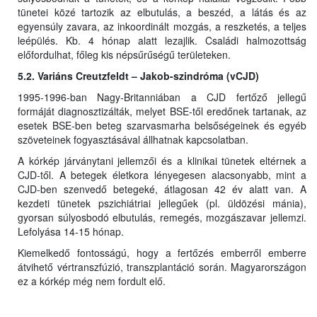
tünetei közé tartozik az elbutulás, a beszéd, a látás és az
egyensúly zavara, az inkoordinált mozgás, a reszketés, a teljes
leépülés. Kb. 4 hónap alatt lezajlik. Családi halmozottság
előfordulhat, főleg kis népsűrűségű területeken.
5.2. Variáns Creutzfeldt – Jakob-szindróma (vCJD)
1995-1996-ban Nagy-Britanniában a CJD fertőző jellegű
formáját diagnosztizálták, melyet BSE-től eredőnek tartanak, az
esetek BSE-ben beteg szarvasmarha belsőségeinek és egyéb
szöveteinek fogyasztásával állhatnak kapcsolatban.
A kórkép járványtani jellemzői és a klinikai tünetek eltérnek a
CJD-től. A betegek életkora lényegesen alacsonyabb, mint a
CJD-ben szenvedő betegeké, átlagosan 42 év alatt van. A
kezdeti tünetek pszichiátriai jellegűek (pl. üldözési mánia),
gyorsan súlyosbodó elbutulás, remegés, mozgászavar jellemzi.
Lefolyása 14-15 hónap.
Kiemelkedő fontosságú, hogy a fertőzés emberről emberre
átvihető vértranszfúzió, transzplantáció során. Magyarországon
ez a kórkép még nem fordult elő.