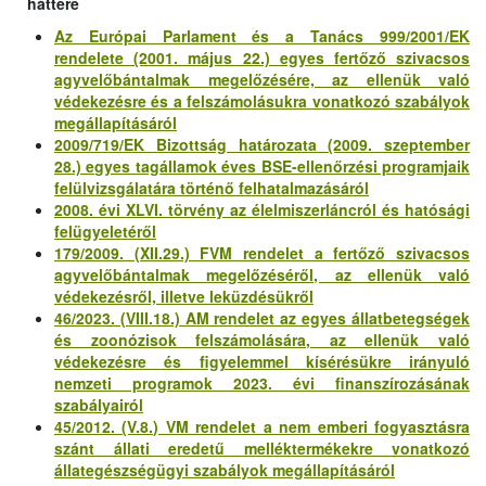
háttere
Az Európai Parlament és a Tanács 999/2001/EK
rendelete (2001. május 22.) egyes fertőző szivacsos
agyvelőbántalmak megelőzésére, az ellenük való
védekezésre és a felszámolásukra vonatkozó szabályok
megállapításáról
2009/719/EK Bizottság határozata (2009. szeptember
28.) egyes tagállamok éves BSE-ellenőrzési programjaik
felülvizsgálatára történő felhatalmazásáról
2008. évi XLVI. törvény az élelmiszerláncról és hatósági
felügyeletéről
179/2009. (XII.29.) FVM rendelet a fertőző szivacsos
agyvelőbántalmak megelőzéséről, az ellenük való
védekezésről, illetve leküzdésükről
46/2023. (VIII.18.) AM rendelet az egyes állatbetegségek
és zoonózisok felszámolására, az ellenük való
védekezésre és figyelemmel kísérésükre irányuló
nemzeti programok 2023. évi finanszírozásának
szabályairól
45/2012. (V.8.) VM rendelet a nem emberi fogyasztásra
szánt állati eredetű melléktermékekre vonatkozó
állategészségügyi szabályok megállapításáról