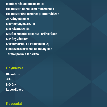
Borászat és alkoholos italok
Élelmiszer- és takarmánybiztonság
Élelmiszerlánc-biztonsági laborhálózat
Járványvédelem
Kiemelt ügyek, EUTR
Kockázatkezelés
Mezőgazdasági genetikai erőforrások
Növényvédelem
Nyilvántartási és Felügyeleti Díj
Rendszerszervezés és felügyelet
Termékpálya-ellenőrzés
Ügyintézés
Élelmiszer
Állat
Növény
Labor/Egyéb
Kapcsolat