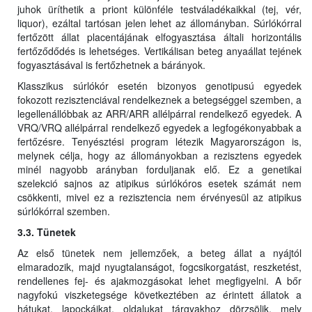
juhok üríthetik a priont különféle testváladékaikkal (tej, vér,
liquor), ezáltal tartósan jelen lehet az állományban. Súrlókórral
fertőzött állat placentájának elfogyasztása általi horizontális
fertőződődés is lehetséges. Vertikálisan beteg anyaállat tejének
fogyasztásával is fertőzhetnek a bárányok.
Klasszikus súrlókór esetén bizonyos genotipusú egyedek
fokozott rezisztenciával rendelkeznek a betegséggel szemben, a
legellenállóbbak az ARR/ARR allélpárral rendelkező egyedek. A
VRQ/VRQ allélpárral rendelkező egyedek a legfogékonyabbak a
fertőzésre. Tenyésztési program létezik Magyarországon is,
melynek célja, hogy az állományokban a rezisztens egyedek
minél nagyobb arányban forduljanak elő. Ez a genetikai
szelekció sajnos az atipikus súrlókóros esetek számát nem
csökkenti, mivel ez a rezisztencia nem érvényesül az atipikus
súrlókórral szemben.
3.3. Tünetek
Az első tünetek nem jellemzőek, a beteg állat a nyájtól
elmaradozik, majd nyugtalanságot, fogcsikorgatást, reszketést,
rendellenes fej- és ajakmozgásokat lehet megfigyelni. A bőr
nagyfokú viszketegsége következtében az érintett állatok a
hátukat, lapockáikat, oldalukat tárgyakhoz dörzsölik, mely