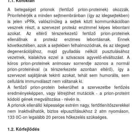
1.1. Kóroktan
A betegséget prionok (fertőző prion-proteinek) okozzák.
Prionfehérjék a minden sejtmembránban (így az idegsejtekben)
is jelen vPRk, valószínűleg a sejtek közti kommunikációban
vesznek részt, a szervezet proteáz enzimmel képes lebontani
azokat. Az eltérő térszerkezetű fertőző prion-proteinek
ellenállnak a proteáz enzimes lebontásnak. Ennek
következtében, azok a sejtekben felhalmozódnak, és az idegsejt
degenerációjához, majd gyulladás nélküli pusztulásához
vezetnek, kialakítva ezzel a szivacsos agyvelő-elváltozást. A
kóros prion-proteinek animosav sorrendje azonos a normál
prion-proteinéval (a térszerkezete azonban eltérő), így a
szervezet sajátjának tekinti azokat, tehát sem humorális, sem
celluláris immunválaszt nem váltanak ki.
A fertőző prion-protein bekerülhet a szervezetbe fertőzés
eredményeképpen, vagy létrejöhet mutációk - a prion-proteint
kódoló gének megváltozása - révén is.
A prionok ellenálló képessége extrém nagy, fertőtlenítőszerekkel
nem inaktiválhatók, biztos elpusztításukhoz 2 atm nyomáson,
133 0C-on legalább 20 perces hőkezelés szükséges.
1.2. Kórfejlődés