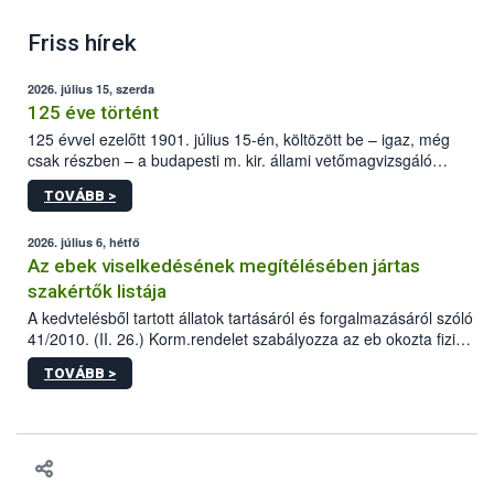
Friss hírek
2026. július 15, szerda
125 éve történt
125 évvel ezelőtt 1901. július 15-én, költözött be – igaz, még
csak részben – a budapesti m. kir. állami vetőmagvizsgáló
állomás a Kis Rókus utca 15. szám alatti, Czigler Győző által
TOVÁBB >
tervezett új épületébe.
2026. július 6, hétfő
Az ebek viselkedésének megítélésében jártas
szakértők listája
A kedvtelésből tartott állatok tartásáról és forgalmazásáról szóló
41/2010. (II. 26.) Korm.rendelet szabályozza az eb okozta fizikai
sérülés, illetve ennek veszélye keletkezésekor felmerülő
TOVÁBB >
hatósági feladatokat, valamint a veszélyes eb tartását és annak
engedélyezését. Ezen eljárások során szükség esetén be kell
vonni az ebek viselkedésének megítélésében jártas szakértőt.