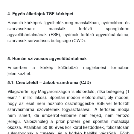
4. Egyéb állatfajok TSE kórképei
Hasonló kórképek figyelhetők meg macskákban, nyércekben és
szarvasokban: macskák fertőző spongioform
agyvelőbántalmának (FSE), nyércek fertőző agyvelőbántalma,
szarvasok sorvadásos betegsége (CWD).
5. Humán szivacsos agyvelőbántalmak
Emberben a kórkép különböző megjelenési formában
jelentkezhet:
5.1. Creutzfeldt – Jakob-szindróma (CJD)
Világszerte, így Magyarországon is előforduló, ritka betegség (1
eset/ 1 millió lakos). Spontán módon előfordulhat, oly módon,
hogy az eset nem hozható összefüggésbe BSE-vel fertőzött
szarvasmarha szöveteinek fogyasztásával. A fertőzés módja
nem ismert, de emberről-emberre nem terjed, nem fertőző
jellegű. Valószínűleg a prion-protein gén spontán mutációja
okozza. Általában 50-60 éves kor körül kezdődnek, fokozatosan
súlyosbodnak a tünetek, és a kórkép halállal végződik. Főbb