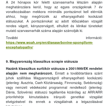
A 24 hónapos kór feletti szarvasmarha létszám alapján
meghatározásra kerül, hogy az egyes országoknak 7 év
vonatkozásában mekkora minimális pontszámot kell elérniük
ahhoz, hogy megőrizzék az elhanyagolható kockázati
státuszukat. A pontszámokat az adott időszakban vizsgált
rendes vágott, kényszervágott, elhullott és klinikai tüneteket
mutató szarvasmarhák száma alapján számolják ki.
További információ:
https://www.woah.org/en/disease/bovine-spongiform-
encephalopathy/
9. Magyarország klasszikus scrapie státusza
Hazánk klasszikus surlókór státusza a 2001/999/EK rendelet
alapján nem meghatározott.
Emiatt a továbbtartásra szánt
juhok szállítása Magyarországról elhanyagolható kockázatú
(jelenleg: Ausztria, Cseh Köztársaság, Finnország, Svédország)
vagy nemzeti védekezési programmal rendelkező (jelenleg:
Dánia, Szlovénia) státuszú tagállamba kizárólag az ARR/ARR
prionfehérje kimutatására irányuló genetikai vizsgálat
elvégzésével és ennek a vizsgálatnak a leigazolásával