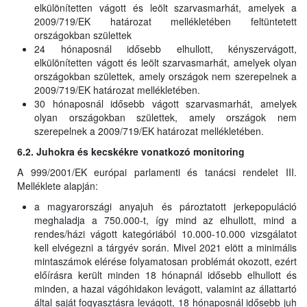
elkülönítetten vágott és leölt szarvasmarhát, amelyek a
2009/719/EK határozat mellékletében feltüntetett
országokban születtek
24 hónaposnál idősebb elhullott, kényszervágott,
elkülönítetten vágott és leölt szarvasmarhát, amelyek olyan
országokban születtek, amely országok nem szerepelnek a
2009/719/EK határozat mellékletében.
30 hónaposnál idősebb vágott szarvasmarhát, amelyek
olyan országokban születtek, amely országok nem
szerepelnek a 2009/719/EK határozat mellékletében.
6.2. Juhokra és kecskékre vonatkozó monitoring
A 999/2001/EK európai parlamenti és tanácsi rendelet III.
Melléklete alapján:
a magyarországi anyajuh és pároztatott jerkepopuláció
meghaladja a 750.000-t, így mind az elhullott, mind a
rendes/házi vágott kategóriából 10.000-10.000 vizsgálatot
kell elvégezni a tárgyév során. Mivel 2021 elött a minimális
mintaszámok elérése folyamatosan problémát okozott, ezért
előírásra került minden 18 hónapnál idősebb elhullott és
minden, a hazai vágóhidakon levágott, valamint az állattartó
által saját fogyasztásra levágott, 18 hónaposnál idősebb juh