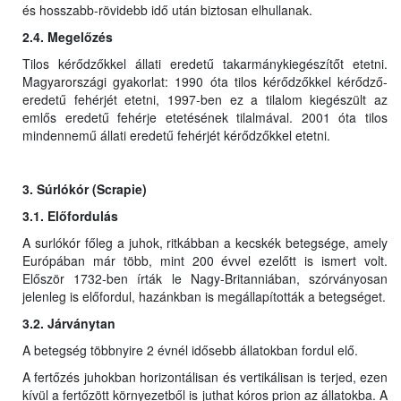
és hosszabb-rövidebb idő után biztosan elhullanak.
2.4. Megelőzés
Tilos kérődzőkkel állati eredetű takarmánykiegészítőt etetni.
Magyarországi gyakorlat: 1990 óta tilos kérődzőkkel kérődző-
eredetű fehérjét etetni, 1997-ben ez a tilalom kiegészült az
emlős eredetű fehérje etetésének tilalmával. 2001 óta tilos
mindennemű állati eredetű fehérjét kérődzőkkel etetni.
3. Súrlókór (Scrapie)
3.1. Előfordulás
A surlókór főleg a juhok, ritkábban a kecskék betegsége, amely
Európában már több, mint 200 évvel ezelőtt is ismert volt.
Először 1732-ben írták le Nagy-Britanniában, szórványosan
jelenleg is előfordul, hazánkban is megállapították a betegséget.
3.2. Járványtan
A betegség többnyire 2 évnél idősebb állatokban fordul elő.
A fertőzés juhokban horizontálisan és vertikálisan is terjed, ezen
kívül a fertőzött környezetből is juthat kóros prion az állatokba. A