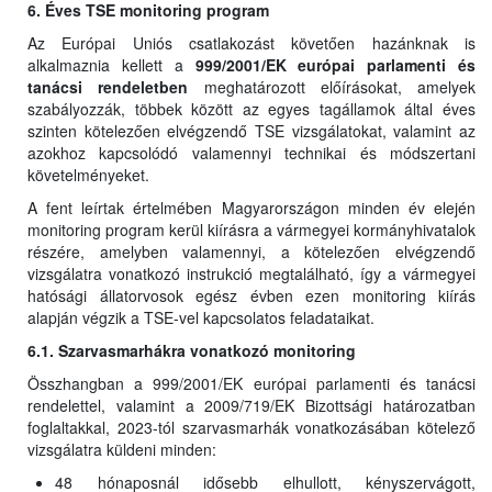
6. Éves TSE monitoring program
Az Európai Uniós csatlakozást követően hazánknak is
alkalmaznia kellett a
999/2001/EK európai parlamenti és
tanácsi rendeletben
meghatározott előírásokat, amelyek
szabályozzák, többek között az egyes tagállamok által éves
szinten kötelezően elvégzendő TSE vizsgálatokat, valamint az
azokhoz kapcsolódó valamennyi technikai és módszertani
követelményeket.
A fent leírtak értelmében Magyarországon minden év elején
monitoring program kerül kiírásra a vármegyei kormányhivatalok
részére, amelyben valamennyi, a kötelezően elvégzendő
vizsgálatra vonatkozó instrukció megtalálható, így a vármegyei
hatósági állatorvosok egész évben ezen monitoring kiírás
alapján végzik a TSE-vel kapcsolatos feladataikat.
6.1. Szarvasmarhákra vonatkozó monitoring
Összhangban a 999/2001/EK európai parlamenti és tanácsi
rendelettel, valamint a 2009/719/EK Bizottsági határozatban
foglaltakkal, 2023-tól szarvasmarhák vonatkozásában kötelező
vizsgálatra küldeni minden:
48 hónaposnál idősebb elhullott, kényszervágott,