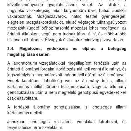
következményesen gyapjúhulláshoz vezet. Az állatok a
nagyfokú viszketegség miatt kutyamódra ülve, hátsó lábukkal
vakaródznak. Mozgászavarok, hátsó testfél gyengeségét,
elégtelen mozgáskoordinációt, elülső végtagok túlhangsúlyozott
mozgását (ügető lóéhoz hasonló mozgás) lehet megfigyelni az
érintett állatokon, végül nem tudnak lábra állni, és előbb-utóbb
biztosan elhullanak. Étvágyuk és tudatuk mindvégig zavartalan.
3.4. Megelőzés, védekezés és eljárás a betegség
megállapítása esetén
A laboratóriumi vizsgálatokkal megállapított fertőzés után az
érintett állományt forgalmi korlátozás alá kell vonni állományt, és
jogszabályban meghatározott módon kell eljárni az állománnyal.
Ennek keretében lehetőség van az állomány teljes, állami
kártalanítás mellett történő felszámolására, vagy az állomány
genotipizálása után a nem megfelelő genotipusú egyedeket kell
csak eltávolítani.
A fertőzött állomány genotipizálása is lehetséges állami
kártalanítás mellett.
Juhokban lehetséges rezisztens vonalakat létrehozni, és
tenyésztéssel erre szelektálni.