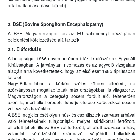
ártalmatlanítása (lásd lejjebb).
2. BSE (Bovine Spongiform Encephalopathy)
A BSE Magyarországon és az EU valamennyi országában
bejelentési kötelezettség alá tartozik.
2.1. Előfordulás
A betegséget 1986 novemberében írták le először az Egyesült
Királyságban. A járványtani nyomozás és az agyvelő vizsgálata
alapján arra következtettek, hogy az első eset 1985 áprilisában
lehetett.
Nagy-Britanniában a kórkép széles körben elterjedt, de
szórványosan megállapították más országokban is világszerte.
Magyarországon a betegség sosem fordult elő, feltehetően
azért is, mert állati eredetű fehérje etetése kérődzőkkel sosem
volt szokás hazánkban.
A BSE megjelenését olyan hús- és csontlisztek szarvasmarhával
való feletetésének tulajdonítják, melyet súrlókórral fertőzött,
elhullott juhok, illetve BSE-vel fertőzött, elhullott szarvasmarhák,
valamint kérődzőkből származó vágóhídi hulladékok
ártalmatlanná tétele során a technológiát megváltoztatva