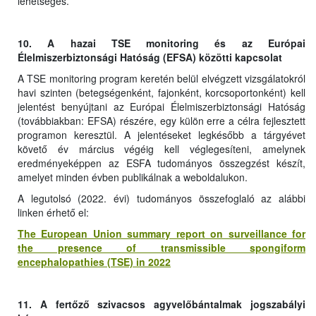
lehetséges.
10. A hazai TSE monitoring és az Európai
Élelmiszerbiztonsági Hatóság (EFSA) közötti kapcsolat
A TSE monitoring program keretén belül elvégzett vizsgálatokról
havi szinten (betegségenként, fajonként, korcsoportonként) kell
jelentést benyújtani az Európai Élelmiszerbiztonsági Hatóság
(továbbiakban: EFSA) részére, egy külön erre a célra fejlesztett
programon keresztül. A jelentéseket legkésőbb a tárgyévet
követő év március végéig kell véglegesíteni, amelynek
eredményeképpen az ESFA tudományos összegzést készít,
amelyet minden évben publikálnak a weboldalukon.
A legutolsó (2022. évi) tudományos összefoglaló az alábbi
linken érhető el:
The European Union summary report on surveillance for
the presence of transmissible spongiform
encephalopathies (TSE) in 2022
11. A fertőző szivacsos agyvelőbántalmak jogszabályi