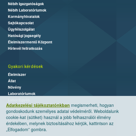
Nébih Igazgatóságok
Nébih Laboratóriumok
Kormányhivatalok
Sajtókapcsolat
Ügyfélszolgálat
Hatósági jogsegély
Élelmiszermentő Központ
Hírlevél feliratkozás
Gyakori kérdések
Élelmiszer
Állat
Növény
Laboratóriumok
Labor/Egyéb
Adatkezelési tájékoztatónkban
megismerheti, hogyan
gondoskodunk személyes adatai védelméről. Weboldalunk
cookie-kat (sütiket) használ a jobb felhasználói élmény
érdekében, melynek biztosításához kérjük, kattintson az
„Elfogadom” gombra.