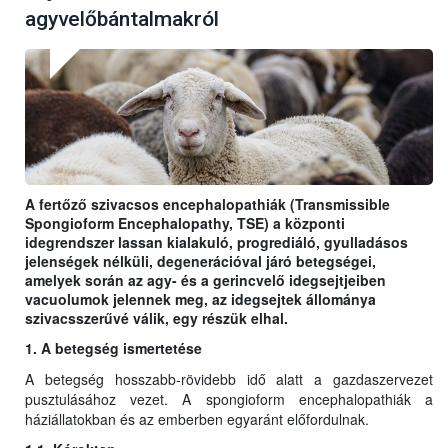
agyvelőbántalmakról
A fertőző szivacsos encephalopathiák (Transmissible
Spongioform Encephalopathy, TSE) a központi
idegrendszer lassan kialakuló, progrediáló, gyulladásos
jelenségek nélküli, degenerációval járó betegségei,
amelyek során az agy- és a gerincvelő idegsejtjeiben
vacuolumok jelennek meg, az idegsejtek állománya
szivacsszerűvé válik, egy részük elhal.
1. A betegség ismertetése
A betegség hosszabb-rövidebb idő alatt a gazdaszervezet
pusztulásához vezet. A spongioform encephalopathiák a
háziállatokban és az emberben egyaránt előfordulnak.