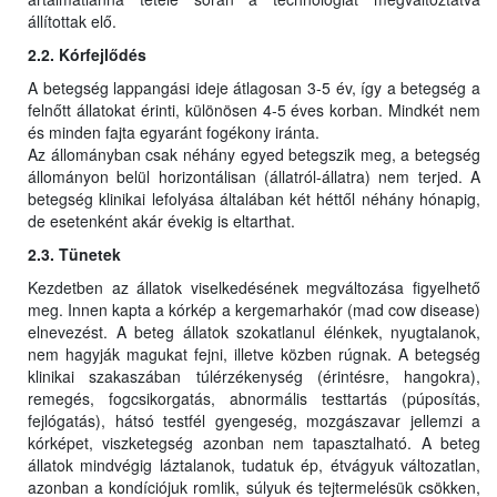
állítottak elő.
2.2. Kórfejlődés
A betegség lappangási ideje átlagosan 3-5 év, így a betegség a
felnőtt állatokat érinti, különösen 4-5 éves korban. Mindkét nem
és minden fajta egyaránt fogékony iránta.
Az állományban csak néhány egyed betegszik meg, a betegség
állományon belül horizontálisan (állatról-állatra) nem terjed. A
betegség klinikai lefolyása általában két héttől néhány hónapig,
de esetenként akár évekig is eltarthat.
2.3. Tünetek
Kezdetben az állatok viselkedésének megváltozása figyelhető
meg. Innen kapta a kórkép a kergemarhakór (mad cow disease)
elnevezést. A beteg állatok szokatlanul élénkek, nyugtalanok,
nem hagyják magukat fejni, illetve közben rúgnak. A betegség
klinikai szakaszában túlérzékenység (érintésre, hangokra),
remegés, fogcsikorgatás, abnormális testtartás (púposítás,
fejlógatás), hátsó testfél gyengeség, mozgászavar jellemzi a
kórképet, viszketegség azonban nem tapasztalható. A beteg
állatok mindvégig láztalanok, tudatuk ép, étvágyuk változatlan,
azonban a kondíciójuk romlik, súlyuk és tejtermelésük csökken,