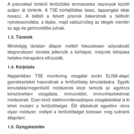
A prionokkal történő fertőződés természetes viszonyok között
szájon át történik. A TSE kórfejlődése lassú, lappangási ideje
hosszú. A bélből a felvett prionok bekerülnek a bélfodri
nyirokcsomókba, a lépbe, majd valószínűleg az idegek mentén
az agy-és gerincvelőbe jutnak.
1.3. Tünetek
Mindvégig láztalan állapot mellett fokozatosan súlyosbodó
idegrendszeri tünetek jellemzik a kórképet, melynek lefolyása
hetekre-hónapokra elhúzódik.
1.4. Kórjelzés
Napjainkban TSE monitoring vizsgálat során ELISA-alapú
gyorsteszteket használnak a fertőzöttség kimutatására. Egyéb
kimutatási/megerősítő módszerek közé tartozik az agytörzs
kórszövettani vizsgálata, immunoblot, immunhisztokémiai
módszerek. Ezen kívűl elektronmikroszkópos vizsgálatokkal is ki
lehet mutatni a fertőzöttséget. Élő állatoknál egyelőre nincs
olyan módszer, mellyel a fertőzöttséget biztosan meg tudnánk
állapítani.
1.5. Gyógykezelés