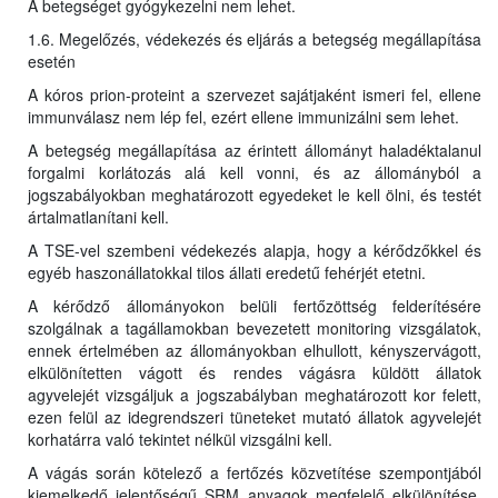
A betegséget gyógykezelni nem lehet.
1.6. Megelőzés, védekezés és eljárás a betegség megállapítása
esetén
A kóros prion-proteint a szervezet sajátjaként ismeri fel, ellene
immunválasz nem lép fel, ezért ellene immunizálni sem lehet.
A betegség megállapítása az érintett állományt haladéktalanul
forgalmi korlátozás alá kell vonni, és az állományból a
jogszabályokban meghatározott egyedeket le kell ölni, és testét
ártalmatlanítani kell.
A TSE-vel szembeni védekezés alapja, hogy a kérődzőkkel és
egyéb haszonállatokkal tilos állati eredetű fehérjét etetni.
A kérődző állományokon belüli fertőzöttség felderítésére
szolgálnak a tagállamokban bevezetett monitoring vizsgálatok,
ennek értelmében az állományokban elhullott, kényszervágott,
elkülönítetten vágott és rendes vágásra küldött állatok
agyvelejét vizsgáljuk a jogszabályban meghatározott kor felett,
ezen felül az idegrendszeri tüneteket mutató állatok agyvelejét
korhatárra való tekintet nélkül vizsgálni kell.
A vágás során kötelező a fertőzés közvetítése szempontjából
kiemelkedő jelentőségű SRM anyagok megfelelő elkülönítése,