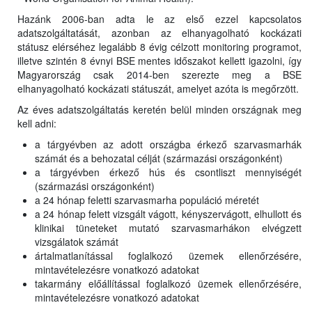
Hazánk 2006-ban adta le az első ezzel kapcsolatos
adatszolgáltatását, azonban az elhanyagolható kockázati
státusz elérséhez legalább 8 évig célzott monitoring programot,
illetve szintén 8 évnyi BSE mentes időszakot kellett igazolni, így
Magyarország csak 2014-ben szerezte meg a BSE
elhanyagolható kockázati státuszát, amelyet azóta is megőrzött.
Az éves adatszolgáltatás keretén belül minden országnak meg
kell adni:
a tárgyévben az adott országba érkező szarvasmarhák
számát és a behozatal célját (származási országonként)
a tárgyévben érkező hús és csontliszt mennyiségét
(származási országonként)
a 24 hónap feletti szarvasmarha populáció méretét
a 24 hónap felett vizsgált vágott, kényszervágott, elhullott és
klinikai tüneteket mutató szarvasmarhákon elvégzett
vizsgálatok számát
ártalmatlanítással foglalkozó üzemek ellenőrzésére,
mintavételezésre vonatkozó adatokat
takarmány előállítással foglalkozó üzemek ellenőrzésére,
mintavételezésre vonatkozó adatokat