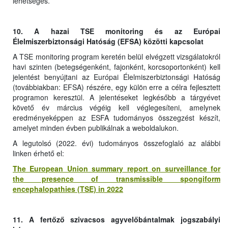
lehetséges.
10. A hazai TSE monitoring és az Európai
Élelmiszerbiztonsági Hatóság (EFSA) közötti kapcsolat
A TSE monitoring program keretén belül elvégzett vizsgálatokról
havi szinten (betegségenként, fajonként, korcsoportonként) kell
jelentést benyújtani az Európai Élelmiszerbiztonsági Hatóság
(továbbiakban: EFSA) részére, egy külön erre a célra fejlesztett
programon keresztül. A jelentéseket legkésőbb a tárgyévet
követő év március végéig kell véglegesíteni, amelynek
eredményeképpen az ESFA tudományos összegzést készít,
amelyet minden évben publikálnak a weboldalukon.
A legutolsó (2022. évi) tudományos összefoglaló az alábbi
linken érhető el:
The European Union summary report on surveillance for
the presence of transmissible spongiform
encephalopathies (TSE) in 2022
11. A fertőző szivacsos agyvelőbántalmak jogszabályi