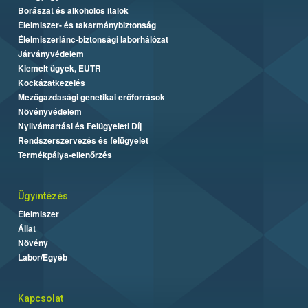
Borászat és alkoholos italok
Élelmiszer- és takarmánybiztonság
Élelmiszerlánc-biztonsági laborhálózat
Járványvédelem
Kiemelt ügyek, EUTR
Kockázatkezelés
Mezőgazdasági genetikai erőforrások
Növényvédelem
Nyilvántartási és Felügyeleti Díj
Rendszerszervezés és felügyelet
Termékpálya-ellenőrzés
Ügyintézés
Élelmiszer
Állat
Növény
Labor/Egyéb
Kapcsolat