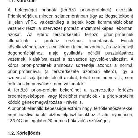
1.1. Kóroktan
A betegséget prionok (fertőző prion-proteinek) okozzák.
Prionfehérjék a minden sejtmembránban (így az idegsejtekben)
is jelen vPRk, valószínűleg a sejtek közti kommunikációban
vesznek részt, a szervezet proteáz enzimmel képes lebontani
azokat. Az eltérő térszerkezetű fertőző prion-proteinek
ellenállnak a proteáz enzimes lebontásnak. Ennek
következtében, azok a sejtekben felhalmozódnak, és az idegsejt
degenerációjához, majd gyulladás nélküli pusztulásához
vezetnek, kialakítva ezzel a szivacsos agyvelő-elváltozást. A
kóros prion-proteinek animosav sorrendje azonos a normál
prion-proteinéval (a térszerkezete azonban eltérő), így a
szervezet sajátjának tekinti azokat, tehát sem humorális, sem
celluláris immunválaszt nem váltanak ki.
A fertőző prion-protein bekerülhet a szervezetbe fertőzés
eredményeképpen, vagy létrejöhet mutációk - a prion-proteint
kódoló gének megváltozása - révén is.
A prionok ellenálló képessége extrém nagy, fertőtlenítőszerekkel
nem inaktiválhatók, biztos elpusztításukhoz 2 atm nyomáson,
133 0C-on legalább 20 perces hőkezelés szükséges.
1.2. Kórfejlődés