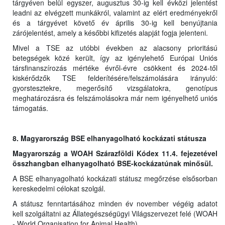
tárgyéven belül egyszer, augusztus 30-ig kell évközi jelentést
leadni az elvégzett munkákról, valamint az elért eredményekről
és a tárgyévet követő év április 30-ig kell benyújtania
zárójelentést, amely a későbbi kifizetés alapját fogja jelenteni.
Mivel a TSE az utóbbi években az alacsony prioritású
betegségek közé került, így az igénylehető Európai Uniós
társfinanszírozás mértéke évről-évre csökkent és 2024-től
kiskérődzők TSE felderítésére/felszámolására irányuló:
gyorstesztekre, megerősítő vizsgálatokra, genotípus
meghatározásra és felszámolásokra már nem igényelhető uniós
támogatás.
8. Magyarország BSE elhanyagolható kockázati státusza
Magyarország a WOAH Szárazföldi Kódex 11.4. fejezetével
összhangban elhanyagolható BSE-kockázatúnak minősül.
A BSE elhanyagolható kockázati státusz megőrzése elsősorban
kereskedelmi célokat szolgál.
A státusz fenntartásához minden év november végéig adatot
kell szolgáltatni az Állategészségügyi Világszervezet felé (WOAH
- World Organisation for Animal Health).