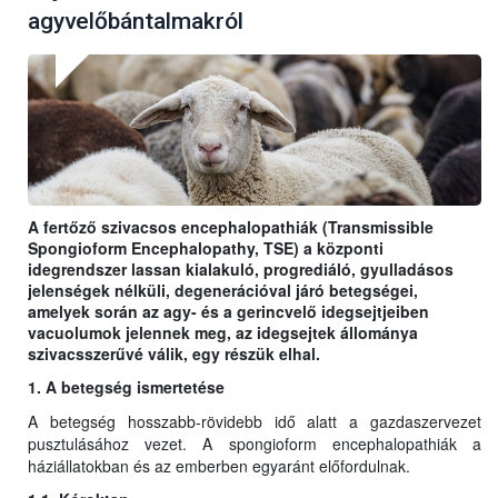
agyvelőbántalmakról
A fertőző szivacsos encephalopathiák (Transmissible
Spongioform Encephalopathy, TSE) a központi
idegrendszer lassan kialakuló, progrediáló, gyulladásos
jelenségek nélküli, degenerációval járó betegségei,
amelyek során az agy- és a gerincvelő idegsejtjeiben
vacuolumok jelennek meg, az idegsejtek állománya
szivacsszerűvé válik, egy részük elhal.
1. A betegség ismertetése
A betegség hosszabb-rövidebb idő alatt a gazdaszervezet
pusztulásához vezet. A spongioform encephalopathiák a
háziállatokban és az emberben egyaránt előfordulnak.