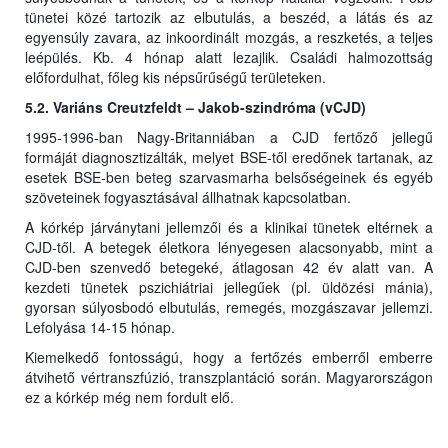
tünetei közé tartozik az elbutulás, a beszéd, a látás és az
egyensúly zavara, az inkoordinált mozgás, a reszketés, a teljes
leépülés. Kb. 4 hónap alatt lezajlik. Családi halmozottság
előfordulhat, főleg kis népsűrűségű területeken.
5.2. Variáns Creutzfeldt – Jakob-szindróma (vCJD)
1995-1996-ban Nagy-Britanniában a CJD fertőző jellegű
formáját diagnosztizálták, melyet BSE-től eredőnek tartanak, az
esetek BSE-ben beteg szarvasmarha belsőségeinek és egyéb
szöveteinek fogyasztásával állhatnak kapcsolatban.
A kórkép járványtani jellemzői és a klinikai tünetek eltérnek a
CJD-től. A betegek életkora lényegesen alacsonyabb, mint a
CJD-ben szenvedő betegeké, átlagosan 42 év alatt van. A
kezdeti tünetek pszichiátriai jellegűek (pl. üldözési mánia),
gyorsan súlyosbodó elbutulás, remegés, mozgászavar jellemzi.
Lefolyása 14-15 hónap.
Kiemelkedő fontosságú, hogy a fertőzés emberről emberre
átvihető vértranszfúzió, transzplantáció során. Magyarországon
ez a kórkép még nem fordult elő.