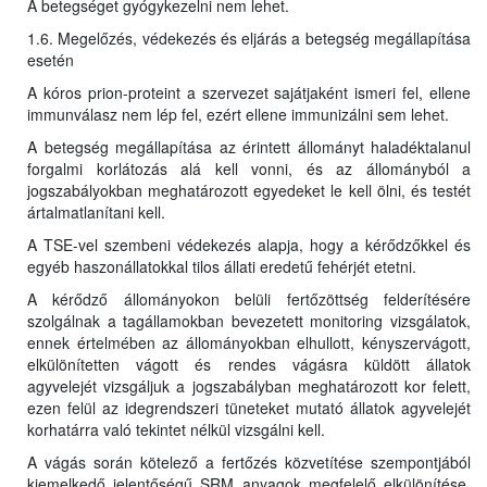
A betegséget gyógykezelni nem lehet.
1.6. Megelőzés, védekezés és eljárás a betegség megállapítása
esetén
A kóros prion-proteint a szervezet sajátjaként ismeri fel, ellene
immunválasz nem lép fel, ezért ellene immunizálni sem lehet.
A betegség megállapítása az érintett állományt haladéktalanul
forgalmi korlátozás alá kell vonni, és az állományból a
jogszabályokban meghatározott egyedeket le kell ölni, és testét
ártalmatlanítani kell.
A TSE-vel szembeni védekezés alapja, hogy a kérődzőkkel és
egyéb haszonállatokkal tilos állati eredetű fehérjét etetni.
A kérődző állományokon belüli fertőzöttség felderítésére
szolgálnak a tagállamokban bevezetett monitoring vizsgálatok,
ennek értelmében az állományokban elhullott, kényszervágott,
elkülönítetten vágott és rendes vágásra küldött állatok
agyvelejét vizsgáljuk a jogszabályban meghatározott kor felett,
ezen felül az idegrendszeri tüneteket mutató állatok agyvelejét
korhatárra való tekintet nélkül vizsgálni kell.
A vágás során kötelező a fertőzés közvetítése szempontjából
kiemelkedő jelentőségű SRM anyagok megfelelő elkülönítése,