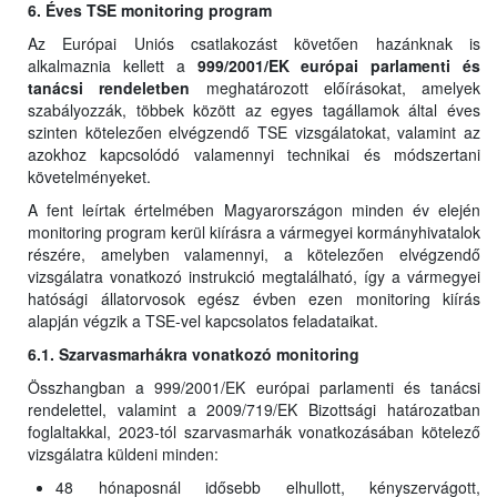
6. Éves TSE monitoring program
Az Európai Uniós csatlakozást követően hazánknak is
alkalmaznia kellett a
999/2001/EK európai parlamenti és
tanácsi rendeletben
meghatározott előírásokat, amelyek
szabályozzák, többek között az egyes tagállamok által éves
szinten kötelezően elvégzendő TSE vizsgálatokat, valamint az
azokhoz kapcsolódó valamennyi technikai és módszertani
követelményeket.
A fent leírtak értelmében Magyarországon minden év elején
monitoring program kerül kiírásra a vármegyei kormányhivatalok
részére, amelyben valamennyi, a kötelezően elvégzendő
vizsgálatra vonatkozó instrukció megtalálható, így a vármegyei
hatósági állatorvosok egész évben ezen monitoring kiírás
alapján végzik a TSE-vel kapcsolatos feladataikat.
6.1. Szarvasmarhákra vonatkozó monitoring
Összhangban a 999/2001/EK európai parlamenti és tanácsi
rendelettel, valamint a 2009/719/EK Bizottsági határozatban
foglaltakkal, 2023-tól szarvasmarhák vonatkozásában kötelező
vizsgálatra küldeni minden:
48 hónaposnál idősebb elhullott, kényszervágott,