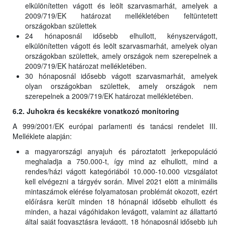
elkülönítetten vágott és leölt szarvasmarhát, amelyek a
2009/719/EK határozat mellékletében feltüntetett
országokban születtek
24 hónaposnál idősebb elhullott, kényszervágott,
elkülönítetten vágott és leölt szarvasmarhát, amelyek olyan
országokban születtek, amely országok nem szerepelnek a
2009/719/EK határozat mellékletében.
30 hónaposnál idősebb vágott szarvasmarhát, amelyek
olyan országokban születtek, amely országok nem
szerepelnek a 2009/719/EK határozat mellékletében.
6.2. Juhokra és kecskékre vonatkozó monitoring
A 999/2001/EK európai parlamenti és tanácsi rendelet III.
Melléklete alapján:
a magyarországi anyajuh és pároztatott jerkepopuláció
meghaladja a 750.000-t, így mind az elhullott, mind a
rendes/házi vágott kategóriából 10.000-10.000 vizsgálatot
kell elvégezni a tárgyév során. Mivel 2021 elött a minimális
mintaszámok elérése folyamatosan problémát okozott, ezért
előírásra került minden 18 hónapnál idősebb elhullott és
minden, a hazai vágóhidakon levágott, valamint az állattartó
által saját fogyasztásra levágott, 18 hónaposnál idősebb juh