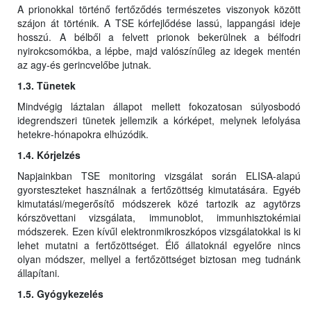
A prionokkal történő fertőződés természetes viszonyok között
szájon át történik. A TSE kórfejlődése lassú, lappangási ideje
hosszú. A bélből a felvett prionok bekerülnek a bélfodri
nyirokcsomókba, a lépbe, majd valószínűleg az idegek mentén
az agy-és gerincvelőbe jutnak.
1.3. Tünetek
Mindvégig láztalan állapot mellett fokozatosan súlyosbodó
idegrendszeri tünetek jellemzik a kórképet, melynek lefolyása
hetekre-hónapokra elhúzódik.
1.4. Kórjelzés
Napjainkban TSE monitoring vizsgálat során ELISA-alapú
gyorsteszteket használnak a fertőzöttség kimutatására. Egyéb
kimutatási/megerősítő módszerek közé tartozik az agytörzs
kórszövettani vizsgálata, immunoblot, immunhisztokémiai
módszerek. Ezen kívűl elektronmikroszkópos vizsgálatokkal is ki
lehet mutatni a fertőzöttséget. Élő állatoknál egyelőre nincs
olyan módszer, mellyel a fertőzöttséget biztosan meg tudnánk
állapítani.
1.5. Gyógykezelés