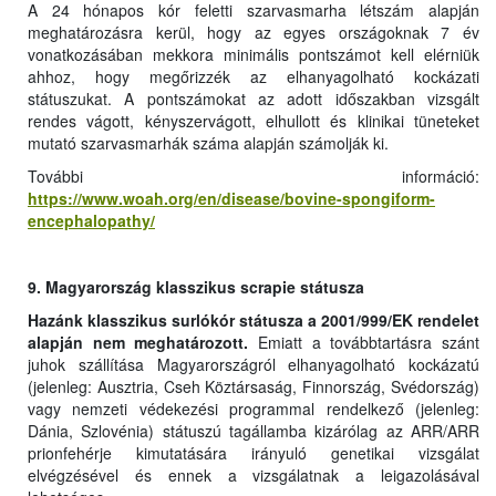
A 24 hónapos kór feletti szarvasmarha létszám alapján
meghatározásra kerül, hogy az egyes országoknak 7 év
vonatkozásában mekkora minimális pontszámot kell elérniük
ahhoz, hogy megőrizzék az elhanyagolható kockázati
státuszukat. A pontszámokat az adott időszakban vizsgált
rendes vágott, kényszervágott, elhullott és klinikai tüneteket
mutató szarvasmarhák száma alapján számolják ki.
További információ:
https://www.woah.org/en/disease/bovine-spongiform-
encephalopathy/
9. Magyarország klasszikus scrapie státusza
Hazánk klasszikus surlókór státusza a 2001/999/EK rendelet
alapján nem meghatározott.
Emiatt a továbbtartásra szánt
juhok szállítása Magyarországról elhanyagolható kockázatú
(jelenleg: Ausztria, Cseh Köztársaság, Finnország, Svédország)
vagy nemzeti védekezési programmal rendelkező (jelenleg:
Dánia, Szlovénia) státuszú tagállamba kizárólag az ARR/ARR
prionfehérje kimutatására irányuló genetikai vizsgálat
elvégzésével és ennek a vizsgálatnak a leigazolásával