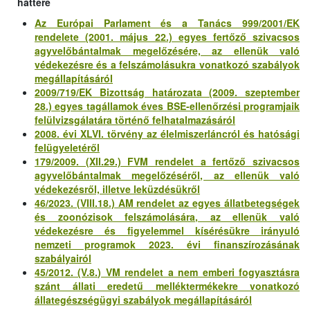
háttere
Az Európai Parlament és a Tanács 999/2001/EK
rendelete (2001. május 22.) egyes fertőző szivacsos
agyvelőbántalmak megelőzésére, az ellenük való
védekezésre és a felszámolásukra vonatkozó szabályok
megállapításáról
2009/719/EK Bizottság határozata (2009. szeptember
28.) egyes tagállamok éves BSE-ellenőrzési programjaik
felülvizsgálatára történő felhatalmazásáról
2008. évi XLVI. törvény az élelmiszerláncról és hatósági
felügyeletéről
179/2009. (XII.29.) FVM rendelet a fertőző szivacsos
agyvelőbántalmak megelőzéséről, az ellenük való
védekezésről, illetve leküzdésükről
46/2023. (VIII.18.) AM rendelet az egyes állatbetegségek
és zoonózisok felszámolására, az ellenük való
védekezésre és figyelemmel kísérésükre irányuló
nemzeti programok 2023. évi finanszírozásának
szabályairól
45/2012. (V.8.) VM rendelet a nem emberi fogyasztásra
szánt állati eredetű melléktermékekre vonatkozó
állategészségügyi szabályok megállapításáról