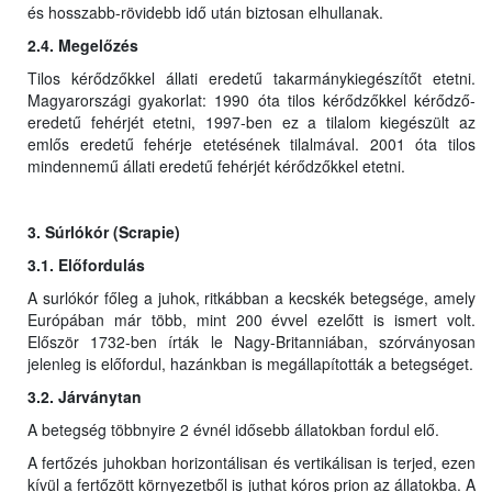
és hosszabb-rövidebb idő után biztosan elhullanak.
2.4. Megelőzés
Tilos kérődzőkkel állati eredetű takarmánykiegészítőt etetni.
Magyarországi gyakorlat: 1990 óta tilos kérődzőkkel kérődző-
eredetű fehérjét etetni, 1997-ben ez a tilalom kiegészült az
emlős eredetű fehérje etetésének tilalmával. 2001 óta tilos
mindennemű állati eredetű fehérjét kérődzőkkel etetni.
3. Súrlókór (Scrapie)
3.1. Előfordulás
A surlókór főleg a juhok, ritkábban a kecskék betegsége, amely
Európában már több, mint 200 évvel ezelőtt is ismert volt.
Először 1732-ben írták le Nagy-Britanniában, szórványosan
jelenleg is előfordul, hazánkban is megállapították a betegséget.
3.2. Járványtan
A betegség többnyire 2 évnél idősebb állatokban fordul elő.
A fertőzés juhokban horizontálisan és vertikálisan is terjed, ezen
kívül a fertőzött környezetből is juthat kóros prion az állatokba. A