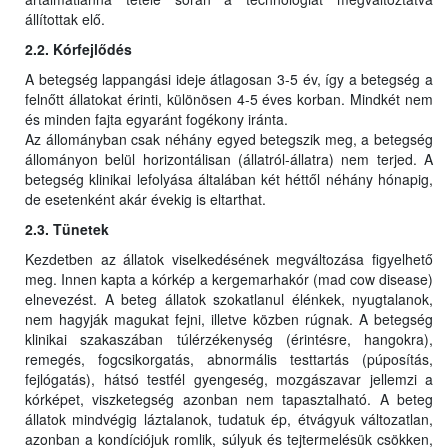
állítottak elő.
2.2. Kórfejlődés
A betegség lappangási ideje átlagosan 3-5 év, így a betegség a
felnőtt állatokat érinti, különösen 4-5 éves korban. Mindkét nem
és minden fajta egyaránt fogékony iránta.
Az állományban csak néhány egyed betegszik meg, a betegség
állományon belül horizontálisan (állatról-állatra) nem terjed. A
betegség klinikai lefolyása általában két héttől néhány hónapig,
de esetenként akár évekig is eltarthat.
2.3. Tünetek
Kezdetben az állatok viselkedésének megváltozása figyelhető
meg. Innen kapta a kórkép a kergemarhakór (mad cow disease)
elnevezést. A beteg állatok szokatlanul élénkek, nyugtalanok,
nem hagyják magukat fejni, illetve közben rúgnak. A betegség
klinikai szakaszában túlérzékenység (érintésre, hangokra),
remegés, fogcsikorgatás, abnormális testtartás (púposítás,
fejlógatás), hátsó testfél gyengeség, mozgászavar jellemzi a
kórképet, viszketegség azonban nem tapasztalható. A beteg
állatok mindvégig láztalanok, tudatuk ép, étvágyuk változatlan,
azonban a kondíciójuk romlik, súlyuk és tejtermelésük csökken,