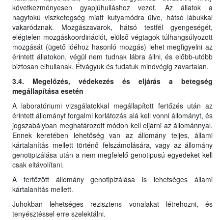
következményesen gyapjúhulláshoz vezet. Az állatok a
nagyfokú viszketegség miatt kutyamódra ülve, hátsó lábukkal
vakaródznak. Mozgászavarok, hátsó testfél gyengeségét,
elégtelen mozgáskoordinációt, elülső végtagok túlhangsúlyozott
mozgását (ügető lóéhoz hasonló mozgás) lehet megfigyelni az
érintett állatokon, végül nem tudnak lábra állni, és előbb-utóbb
biztosan elhullanak. Étvágyuk és tudatuk mindvégig zavartalan.
3.4. Megelőzés, védekezés és eljárás a betegség
megállapítása esetén
A laboratóriumi vizsgálatokkal megállapított fertőzés után az
érintett állományt forgalmi korlátozás alá kell vonni állományt, és
jogszabályban meghatározott módon kell eljárni az állománnyal.
Ennek keretében lehetőség van az állomány teljes, állami
kártalanítás mellett történő felszámolására, vagy az állomány
genotipizálása után a nem megfelelő genotipusú egyedeket kell
csak eltávolítani.
A fertőzött állomány genotipizálása is lehetséges állami
kártalanítás mellett.
Juhokban lehetséges rezisztens vonalakat létrehozni, és
tenyésztéssel erre szelektálni.