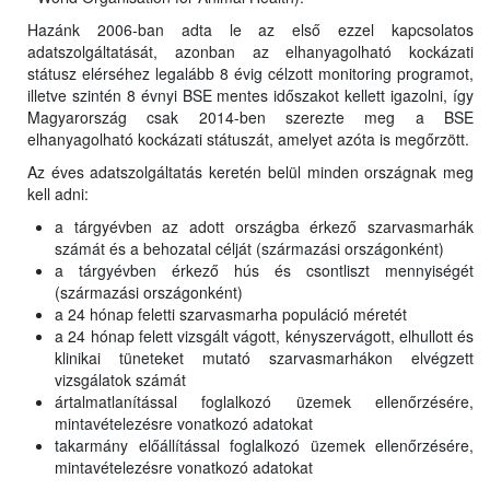
Hazánk 2006-ban adta le az első ezzel kapcsolatos
adatszolgáltatását, azonban az elhanyagolható kockázati
státusz elérséhez legalább 8 évig célzott monitoring programot,
illetve szintén 8 évnyi BSE mentes időszakot kellett igazolni, így
Magyarország csak 2014-ben szerezte meg a BSE
elhanyagolható kockázati státuszát, amelyet azóta is megőrzött.
Az éves adatszolgáltatás keretén belül minden országnak meg
kell adni:
a tárgyévben az adott országba érkező szarvasmarhák
számát és a behozatal célját (származási országonként)
a tárgyévben érkező hús és csontliszt mennyiségét
(származási országonként)
a 24 hónap feletti szarvasmarha populáció méretét
a 24 hónap felett vizsgált vágott, kényszervágott, elhullott és
klinikai tüneteket mutató szarvasmarhákon elvégzett
vizsgálatok számát
ártalmatlanítással foglalkozó üzemek ellenőrzésére,
mintavételezésre vonatkozó adatokat
takarmány előállítással foglalkozó üzemek ellenőrzésére,
mintavételezésre vonatkozó adatokat