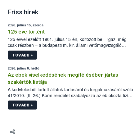
Friss hírek
2026. július 15, szerda
125 éve történt
125 évvel ezelőtt 1901. július 15-én, költözött be – igaz, még
csak részben – a budapesti m. kir. állami vetőmagvizsgáló
állomás a Kis Rókus utca 15. szám alatti, Czigler Győző által
TOVÁBB >
tervezett új épületébe.
2026. július 6, hétfő
Az ebek viselkedésének megítélésében jártas
szakértők listája
A kedvtelésből tartott állatok tartásáról és forgalmazásáról szóló
41/2010. (II. 26.) Korm.rendelet szabályozza az eb okozta fizikai
sérülés, illetve ennek veszélye keletkezésekor felmerülő
TOVÁBB >
hatósági feladatokat, valamint a veszélyes eb tartását és annak
engedélyezését. Ezen eljárások során szükség esetén be kell
vonni az ebek viselkedésének megítélésében jártas szakértőt.