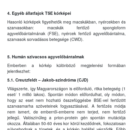
4. Egyéb állatfajok TSE kórképei
Hasonló kórképek figyelhetők meg macskákban, nyércekben és
szarvasokban: macskák fertőző spongioform
agyvelőbántalmának (FSE), nyércek fertőző agyvelőbántalma,
szarvasok sorvadásos betegsége (CWD).
5. Humán szivacsos agyvelőbántalmak
Emberben a kórkép különböző megjelenési formában
jelentkezhet:
5.1. Creutzfeldt – Jakob-szindróma (CJD)
Világszerte, így Magyarországon is előforduló, ritka betegség (1
eset/ 1 millió lakos). Spontán módon előfordulhat, oly módon,
hogy az eset nem hozható összefüggésbe BSE-vel fertőzött
szarvasmarha szöveteinek fogyasztásával. A fertőzés módja
nem ismert, de emberről-emberre nem terjed, nem fertőző
jellegű. Valószínűleg a prion-protein gén spontán mutációja
okozza. Általában 50-60 éves kor körül kezdődnek, fokozatosan
súlyosbodnak a tünetek, és a kórkép halállal végződik. Főbb