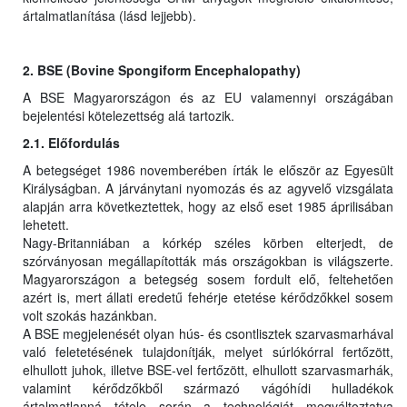
ártalmatlanítása (lásd lejjebb).
2. BSE (Bovine Spongiform Encephalopathy)
A BSE Magyarországon és az EU valamennyi országában
bejelentési kötelezettség alá tartozik.
2.1. Előfordulás
A betegséget 1986 novemberében írták le először az Egyesült
Királyságban. A járványtani nyomozás és az agyvelő vizsgálata
alapján arra következtettek, hogy az első eset 1985 áprilisában
lehetett.
Nagy-Britanniában a kórkép széles körben elterjedt, de
szórványosan megállapították más országokban is világszerte.
Magyarországon a betegség sosem fordult elő, feltehetően
azért is, mert állati eredetű fehérje etetése kérődzőkkel sosem
volt szokás hazánkban.
A BSE megjelenését olyan hús- és csontlisztek szarvasmarhával
való feletetésének tulajdonítják, melyet súrlókórral fertőzött,
elhullott juhok, illetve BSE-vel fertőzött, elhullott szarvasmarhák,
valamint kérődzőkből származó vágóhídi hulladékok
ártalmatlanná tétele során a technológiát megváltoztatva