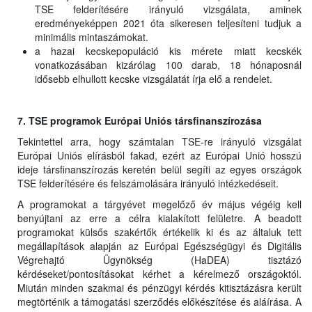
TSE felderítésére irányuló vizsgálata, aminek
eredményeképpen 2021 óta sikeresen teljesíteni tudjuk a
minimális mintaszámokat.
a hazai kecskepopuláció kis mérete miatt kecskék
vonatkozásában kizárólag 100 darab, 18 hónaposnál
idősebb elhullott kecske vizsgálatát írja elő a rendelet.
7. TSE programok Európai Uniós társfinanszírozása
Tekintettel arra, hogy számtalan TSE-re irányuló vizsgálat
Európai Uniós elírásból fakad, ezért az Európai Unió hosszú
ideje társfinanszírozás keretén belül segíti az egyes országok
TSE felderítésére és felszámolására irányuló intézkedéseit.
A programokat a tárgyévet megelőző év május végéig kell
benyújtani az erre a célra kialakított felületre. A beadott
programokat külsős szakértők értékelik ki és az általuk tett
megállapítások alapján az Európai Egészségügyi és Digitális
Végrehajtó Ügynökség (HaDEA) tisztázó
kérdéseket/pontosításokat kérhet a kérelmező országoktól.
Miután minden szakmai és pénzügyi kérdés kitisztázásra került
megtörténik a támogatási szerződés előkészítése és aláírása. A