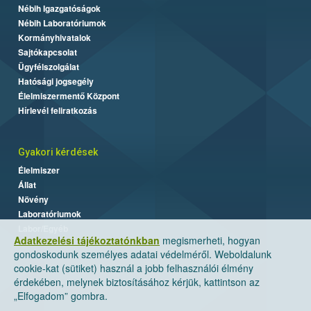
Nébih Igazgatóságok
Nébih Laboratóriumok
Kormányhivatalok
Sajtókapcsolat
Ügyfélszolgálat
Hatósági jogsegély
Élelmiszermentő Központ
Hírlevél feliratkozás
Gyakori kérdések
Élelmiszer
Állat
Növény
Laboratóriumok
Labor/Egyéb
Adatkezelési tájékoztatónkban
megismerheti, hogyan
gondoskodunk személyes adatai védelméről. Weboldalunk
cookie-kat (sütiket) használ a jobb felhasználói élmény
érdekében, melynek biztosításához kérjük, kattintson az
„Elfogadom” gombra.