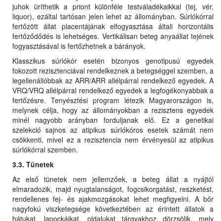
juhok üríthetik a priont különféle testváladékaikkal (tej, vér,
liquor), ezáltal tartósan jelen lehet az állományban. Súrlókórral
fertőzött állat placentájának elfogyasztása általi horizontális
fertőződődés is lehetséges. Vertikálisan beteg anyaállat tejének
fogyasztásával is fertőzhetnek a bárányok.
Klasszikus súrlókór esetén bizonyos genotipusú egyedek
fokozott rezisztenciával rendelkeznek a betegséggel szemben, a
legellenállóbbak az ARR/ARR allélpárral rendelkező egyedek. A
VRQ/VRQ allélpárral rendelkező egyedek a legfogékonyabbak a
fertőzésre. Tenyésztési program létezik Magyarországon is,
melynek célja, hogy az állományokban a rezisztens egyedek
minél nagyobb arányban forduljanak elő. Ez a genetikai
szelekció sajnos az atipikus súrlókóros esetek számát nem
csökkenti, mivel ez a rezisztencia nem érvényesül az atipikus
súrlókórral szemben.
3.3. Tünetek
Az első tünetek nem jellemzőek, a beteg állat a nyájtól
elmaradozik, majd nyugtalanságot, fogcsikorgatást, reszketést,
rendellenes fej- és ajakmozgásokat lehet megfigyelni. A bőr
nagyfokú viszketegsége következtében az érintett állatok a
hátukat, lapockáikat, oldalukat tárgyakhoz dörzsölik, mely