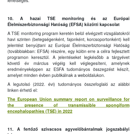
lehetséges.
10. A hazai TSE monitoring és az Európai
Élelmiszerbiztonsági Hatóság (EFSA) közötti kapcsolat
A TSE monitoring program keretén belül elvégzett vizsgálatokról
havi szinten (betegségenként, fajonként, korcsoportonként) kell
jelentést benyújtani az Európai Élelmiszerbiztonsági Hatóság
(továbbiakban: EFSA) részére, egy külön erre a célra fejlesztett
programon keresztül. A jelentéseket legkésőbb a tárgyévet
követő év március végéig kell véglegesíteni, amelynek
eredményeképpen az ESFA tudományos összegzést készít,
amelyet minden évben publikálnak a weboldalukon.
A legutolsó (2022. évi) tudományos összefoglaló az alábbi
linken érhető el:
The European Union summary report on surveillance for
the presence of transmissible spongiform
encephalopathies (TSE) in 2022
11. A fertőző szivacsos agyvelőbántalmak jogszabályi