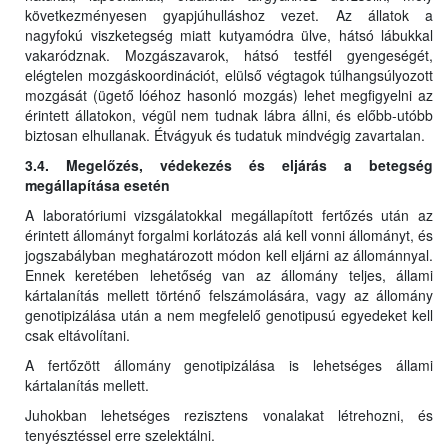
következményesen gyapjúhulláshoz vezet. Az állatok a
nagyfokú viszketegség miatt kutyamódra ülve, hátsó lábukkal
vakaródznak. Mozgászavarok, hátsó testfél gyengeségét,
elégtelen mozgáskoordinációt, elülső végtagok túlhangsúlyozott
mozgását (ügető lóéhoz hasonló mozgás) lehet megfigyelni az
érintett állatokon, végül nem tudnak lábra állni, és előbb-utóbb
biztosan elhullanak. Étvágyuk és tudatuk mindvégig zavartalan.
3.4. Megelőzés, védekezés és eljárás a betegség
megállapítása esetén
A laboratóriumi vizsgálatokkal megállapított fertőzés után az
érintett állományt forgalmi korlátozás alá kell vonni állományt, és
jogszabályban meghatározott módon kell eljárni az állománnyal.
Ennek keretében lehetőség van az állomány teljes, állami
kártalanítás mellett történő felszámolására, vagy az állomány
genotipizálása után a nem megfelelő genotipusú egyedeket kell
csak eltávolítani.
A fertőzött állomány genotipizálása is lehetséges állami
kártalanítás mellett.
Juhokban lehetséges rezisztens vonalakat létrehozni, és
tenyésztéssel erre szelektálni.