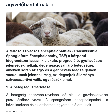
agyvelőbántalmakról
A fertőző szivacsos encephalopathiák (Transmissible
Spongioform Encephalopathy, TSE) a központi
idegrendszer lassan kialakuló, progrediáló, gyulladásos
jelenségek nélküli, degenerációval járó betegségei,
amelyek során az agy- és a gerincvelő idegsejtjeiben
vacuolumok jelennek meg, az idegsejtek állománya
szivacsszerűvé válik, egy részük elhal.
1. A betegség ismertetése
A betegség hosszabb-rövidebb idő alatt a gazdaszervezet
pusztulásához vezet. A spongioform encephalopathiák a
háziállatokban és az emberben egyaránt előfordulnak.