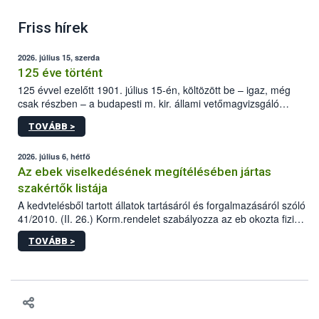
Friss hírek
2026. július 15, szerda
125 éve történt
125 évvel ezelőtt 1901. július 15-én, költözött be – igaz, még
csak részben – a budapesti m. kir. állami vetőmagvizsgáló
állomás a Kis Rókus utca 15. szám alatti, Czigler Győző által
TOVÁBB >
tervezett új épületébe.
2026. július 6, hétfő
Az ebek viselkedésének megítélésében jártas
szakértők listája
A kedvtelésből tartott állatok tartásáról és forgalmazásáról szóló
41/2010. (II. 26.) Korm.rendelet szabályozza az eb okozta fizikai
sérülés, illetve ennek veszélye keletkezésekor felmerülő
TOVÁBB >
hatósági feladatokat, valamint a veszélyes eb tartását és annak
engedélyezését. Ezen eljárások során szükség esetén be kell
vonni az ebek viselkedésének megítélésében jártas szakértőt.