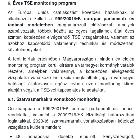
6. Éves TSE monitoring program
Az Európai Uniós csatlakozást követően hazánknak is
alkalmaznia kellett a
999/2001/EK európai parlamenti és
tanácsi rendeletben
meghatározott előírásokat, amelyek
szabályozzák, többek között az egyes tagállamok által éves
szinten kötelezően elvégzendő TSE vizsgálatokat, valamint az
azokhoz kapcsolódó valamennyi technikai és módszertani
követelményeket.
A fent leírtak értelmében Magyarországon minden év elején
monitoring program kerül kiírásra a vármegyei kormányhivatalok
részére, amelyben valamennyi, a kötelezően elvégzendő
vizsgálatra vonatkozó instrukció megtalálható, így a vármegyei
hatósági állatorvosok egész évben ezen monitoring kiírás
alapján végzik a TSE-vel kapcsolatos feladataikat.
6.1. Szarvasmarhákra vonatkozó monitoring
Összhangban a 999/2001/EK európai parlamenti és tanácsi
rendelettel, valamint a 2009/719/EK Bizottsági határozatban
foglaltakkal, 2023-tól szarvasmarhák vonatkozásában kötelező
vizsgálatra küldeni minden:
48 hónaposnál idősebb elhullott, kényszervágott,