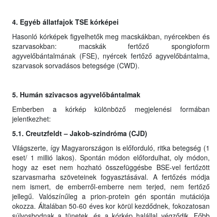
4. Egyéb állatfajok TSE kórképei
Hasonló kórképek figyelhetők meg macskákban, nyércekben és
szarvasokban: macskák fertőző spongioform
agyvelőbántalmának (FSE), nyércek fertőző agyvelőbántalma,
szarvasok sorvadásos betegsége (CWD).
5. Humán szivacsos agyvelőbántalmak
Emberben a kórkép különböző megjelenési formában
jelentkezhet:
5.1. Creutzfeldt – Jakob-szindróma (CJD)
Világszerte, így Magyarországon is előforduló, ritka betegség (1
eset/ 1 millió lakos). Spontán módon előfordulhat, oly módon,
hogy az eset nem hozható összefüggésbe BSE-vel fertőzött
szarvasmarha szöveteinek fogyasztásával. A fertőzés módja
nem ismert, de emberről-emberre nem terjed, nem fertőző
jellegű. Valószínűleg a prion-protein gén spontán mutációja
okozza. Általában 50-60 éves kor körül kezdődnek, fokozatosan
súlyosbodnak a tünetek, és a kórkép halállal végződik. Főbb