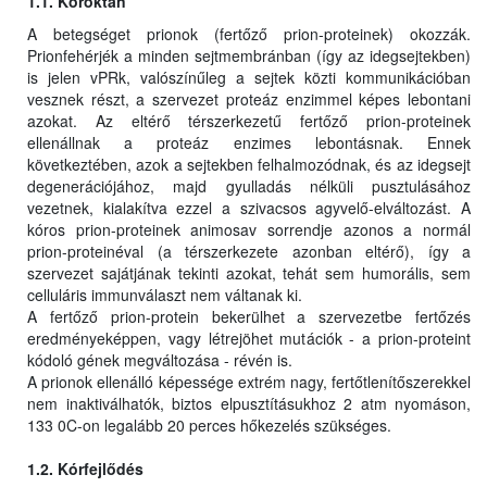
1.1. Kóroktan
A betegséget prionok (fertőző prion-proteinek) okozzák.
Prionfehérjék a minden sejtmembránban (így az idegsejtekben)
is jelen vPRk, valószínűleg a sejtek közti kommunikációban
vesznek részt, a szervezet proteáz enzimmel képes lebontani
azokat. Az eltérő térszerkezetű fertőző prion-proteinek
ellenállnak a proteáz enzimes lebontásnak. Ennek
következtében, azok a sejtekben felhalmozódnak, és az idegsejt
degenerációjához, majd gyulladás nélküli pusztulásához
vezetnek, kialakítva ezzel a szivacsos agyvelő-elváltozást. A
kóros prion-proteinek animosav sorrendje azonos a normál
prion-proteinéval (a térszerkezete azonban eltérő), így a
szervezet sajátjának tekinti azokat, tehát sem humorális, sem
celluláris immunválaszt nem váltanak ki.
A fertőző prion-protein bekerülhet a szervezetbe fertőzés
eredményeképpen, vagy létrejöhet mutációk - a prion-proteint
kódoló gének megváltozása - révén is.
A prionok ellenálló képessége extrém nagy, fertőtlenítőszerekkel
nem inaktiválhatók, biztos elpusztításukhoz 2 atm nyomáson,
133 0C-on legalább 20 perces hőkezelés szükséges.
1.2. Kórfejlődés