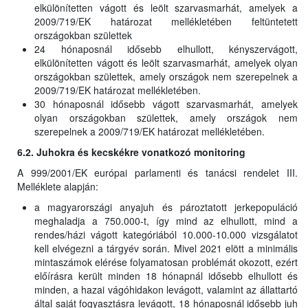
elkülönítetten vágott és leölt szarvasmarhát, amelyek a
2009/719/EK határozat mellékletében feltüntetett
országokban születtek
24 hónaposnál idősebb elhullott, kényszervágott,
elkülönítetten vágott és leölt szarvasmarhát, amelyek olyan
országokban születtek, amely országok nem szerepelnek a
2009/719/EK határozat mellékletében.
30 hónaposnál idősebb vágott szarvasmarhát, amelyek
olyan országokban születtek, amely országok nem
szerepelnek a 2009/719/EK határozat mellékletében.
6.2. Juhokra és kecskékre vonatkozó monitoring
A 999/2001/EK európai parlamenti és tanácsi rendelet III.
Melléklete alapján:
a magyarországi anyajuh és pároztatott jerkepopuláció
meghaladja a 750.000-t, így mind az elhullott, mind a
rendes/házi vágott kategóriából 10.000-10.000 vizsgálatot
kell elvégezni a tárgyév során. Mivel 2021 elött a minimális
mintaszámok elérése folyamatosan problémát okozott, ezért
előírásra került minden 18 hónapnál idősebb elhullott és
minden, a hazai vágóhidakon levágott, valamint az állattartó
által saját fogyasztásra levágott, 18 hónaposnál idősebb juh