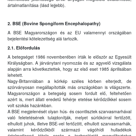
ártalmatlanítása (lásd lejjebb).
2. BSE (Bovine Spongiform Encephalopathy)
A BSE Magyarországon és az EU valamennyi országában
bejelentési kötelezettség alá tartozik.
2.1. Előfordulás
A betegséget 1986 novemberében írták le először az Egyesült
Királyságban. A járványtani nyomozás és az agyvelő vizsgálata
alapján arra következtettek, hogy az első eset 1985 áprilisában
lehetett.
Nagy-Britanniában a kórkép széles körben elterjedt, de
szórványosan megállapították más országokban is világszerte.
Magyarországon a betegség sosem fordult elő, feltehetően
azért is, mert állati eredetű fehérje etetése kérődzőkkel sosem
volt szokás hazánkban.
A BSE megjelenését olyan hús- és csontlisztek szarvasmarhával
való feletetésének tulajdonítják, melyet súrlókórral fertőzött,
elhullott juhok, illetve BSE-vel fertőzött, elhullott szarvasmarhák,
valamint kérődzőkből származó vágóhídi hulladékok
ártalmatlanná tétele során a technológiát megváltoztatva