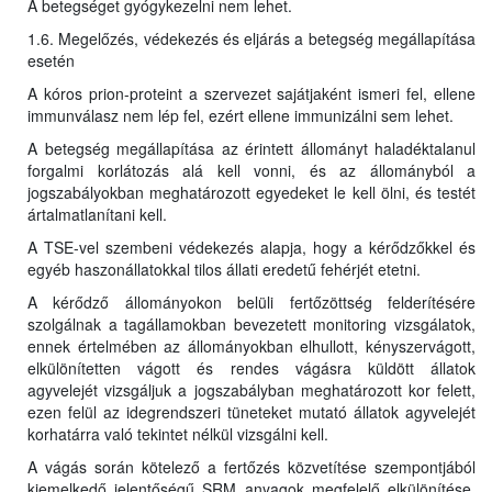
A betegséget gyógykezelni nem lehet.
1.6. Megelőzés, védekezés és eljárás a betegség megállapítása
esetén
A kóros prion-proteint a szervezet sajátjaként ismeri fel, ellene
immunválasz nem lép fel, ezért ellene immunizálni sem lehet.
A betegség megállapítása az érintett állományt haladéktalanul
forgalmi korlátozás alá kell vonni, és az állományból a
jogszabályokban meghatározott egyedeket le kell ölni, és testét
ártalmatlanítani kell.
A TSE-vel szembeni védekezés alapja, hogy a kérődzőkkel és
egyéb haszonállatokkal tilos állati eredetű fehérjét etetni.
A kérődző állományokon belüli fertőzöttség felderítésére
szolgálnak a tagállamokban bevezetett monitoring vizsgálatok,
ennek értelmében az állományokban elhullott, kényszervágott,
elkülönítetten vágott és rendes vágásra küldött állatok
agyvelejét vizsgáljuk a jogszabályban meghatározott kor felett,
ezen felül az idegrendszeri tüneteket mutató állatok agyvelejét
korhatárra való tekintet nélkül vizsgálni kell.
A vágás során kötelező a fertőzés közvetítése szempontjából
kiemelkedő jelentőségű SRM anyagok megfelelő elkülönítése,