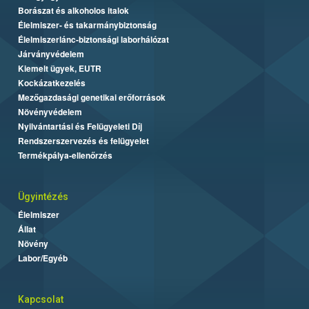
Borászat és alkoholos italok
Élelmiszer- és takarmánybiztonság
Élelmiszerlánc-biztonsági laborhálózat
Járványvédelem
Kiemelt ügyek, EUTR
Kockázatkezelés
Mezőgazdasági genetikai erőforrások
Növényvédelem
Nyilvántartási és Felügyeleti Díj
Rendszerszervezés és felügyelet
Termékpálya-ellenőrzés
Ügyintézés
Élelmiszer
Állat
Növény
Labor/Egyéb
Kapcsolat