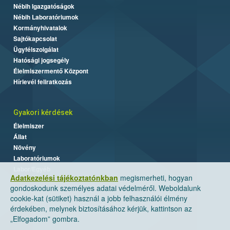
Nébih Igazgatóságok
Nébih Laboratóriumok
Kormányhivatalok
Sajtókapcsolat
Ügyfélszolgálat
Hatósági jogsegély
Élelmiszermentő Központ
Hírlevél feliratkozás
Gyakori kérdések
Élelmiszer
Állat
Növény
Laboratóriumok
Labor/Egyéb
Adatkezelési tájékoztatónkban
megismerheti, hogyan
gondoskodunk személyes adatai védelméről. Weboldalunk
cookie-kat (sütiket) használ a jobb felhasználói élmény
érdekében, melynek biztosításához kérjük, kattintson az
„Elfogadom” gombra.