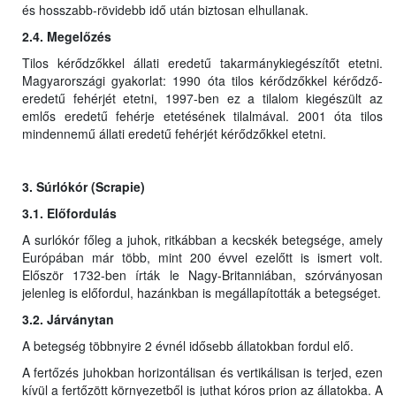
és hosszabb-rövidebb idő után biztosan elhullanak.
2.4. Megelőzés
Tilos kérődzőkkel állati eredetű takarmánykiegészítőt etetni.
Magyarországi gyakorlat: 1990 óta tilos kérődzőkkel kérődző-
eredetű fehérjét etetni, 1997-ben ez a tilalom kiegészült az
emlős eredetű fehérje etetésének tilalmával. 2001 óta tilos
mindennemű állati eredetű fehérjét kérődzőkkel etetni.
3. Súrlókór (Scrapie)
3.1. Előfordulás
A surlókór főleg a juhok, ritkábban a kecskék betegsége, amely
Európában már több, mint 200 évvel ezelőtt is ismert volt.
Először 1732-ben írták le Nagy-Britanniában, szórványosan
jelenleg is előfordul, hazánkban is megállapították a betegséget.
3.2. Járványtan
A betegség többnyire 2 évnél idősebb állatokban fordul elő.
A fertőzés juhokban horizontálisan és vertikálisan is terjed, ezen
kívül a fertőzött környezetből is juthat kóros prion az állatokba. A