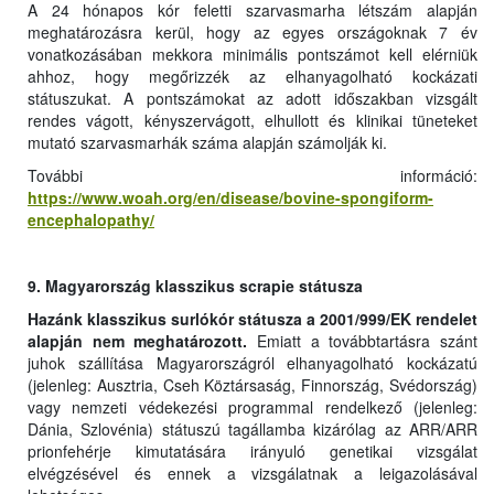
A 24 hónapos kór feletti szarvasmarha létszám alapján
meghatározásra kerül, hogy az egyes országoknak 7 év
vonatkozásában mekkora minimális pontszámot kell elérniük
ahhoz, hogy megőrizzék az elhanyagolható kockázati
státuszukat. A pontszámokat az adott időszakban vizsgált
rendes vágott, kényszervágott, elhullott és klinikai tüneteket
mutató szarvasmarhák száma alapján számolják ki.
További információ:
https://www.woah.org/en/disease/bovine-spongiform-
encephalopathy/
9. Magyarország klasszikus scrapie státusza
Hazánk klasszikus surlókór státusza a 2001/999/EK rendelet
alapján nem meghatározott.
Emiatt a továbbtartásra szánt
juhok szállítása Magyarországról elhanyagolható kockázatú
(jelenleg: Ausztria, Cseh Köztársaság, Finnország, Svédország)
vagy nemzeti védekezési programmal rendelkező (jelenleg:
Dánia, Szlovénia) státuszú tagállamba kizárólag az ARR/ARR
prionfehérje kimutatására irányuló genetikai vizsgálat
elvégzésével és ennek a vizsgálatnak a leigazolásával