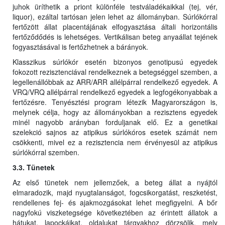
juhok üríthetik a priont különféle testváladékaikkal (tej, vér,
liquor), ezáltal tartósan jelen lehet az állományban. Súrlókórral
fertőzött állat placentájának elfogyasztása általi horizontális
fertőződődés is lehetséges. Vertikálisan beteg anyaállat tejének
fogyasztásával is fertőzhetnek a bárányok.
Klasszikus súrlókór esetén bizonyos genotipusú egyedek
fokozott rezisztenciával rendelkeznek a betegséggel szemben, a
legellenállóbbak az ARR/ARR allélpárral rendelkező egyedek. A
VRQ/VRQ allélpárral rendelkező egyedek a legfogékonyabbak a
fertőzésre. Tenyésztési program létezik Magyarországon is,
melynek célja, hogy az állományokban a rezisztens egyedek
minél nagyobb arányban forduljanak elő. Ez a genetikai
szelekció sajnos az atipikus súrlókóros esetek számát nem
csökkenti, mivel ez a rezisztencia nem érvényesül az atipikus
súrlókórral szemben.
3.3. Tünetek
Az első tünetek nem jellemzőek, a beteg állat a nyájtól
elmaradozik, majd nyugtalanságot, fogcsikorgatást, reszketést,
rendellenes fej- és ajakmozgásokat lehet megfigyelni. A bőr
nagyfokú viszketegsége következtében az érintett állatok a
hátukat, lapockáikat, oldalukat tárgyakhoz dörzsölik, mely