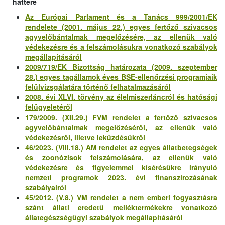
háttere
Az Európai Parlament és a Tanács 999/2001/EK
rendelete (2001. május 22.) egyes fertőző szivacsos
agyvelőbántalmak megelőzésére, az ellenük való
védekezésre és a felszámolásukra vonatkozó szabályok
megállapításáról
2009/719/EK Bizottság határozata (2009. szeptember
28.) egyes tagállamok éves BSE-ellenőrzési programjaik
felülvizsgálatára történő felhatalmazásáról
2008. évi XLVI. törvény az élelmiszerláncról és hatósági
felügyeletéről
179/2009. (XII.29.) FVM rendelet a fertőző szivacsos
agyvelőbántalmak megelőzéséről, az ellenük való
védekezésről, illetve leküzdésükről
46/2023. (VIII.18.) AM rendelet az egyes állatbetegségek
és zoonózisok felszámolására, az ellenük való
védekezésre és figyelemmel kísérésükre irányuló
nemzeti programok 2023. évi finanszírozásának
szabályairól
45/2012. (V.8.) VM rendelet a nem emberi fogyasztásra
szánt állati eredetű melléktermékekre vonatkozó
állategészségügyi szabályok megállapításáról