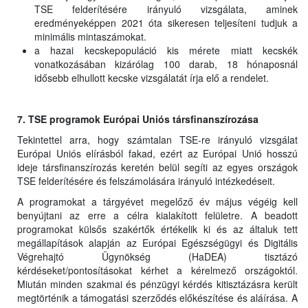
TSE felderítésére irányuló vizsgálata, aminek
eredményeképpen 2021 óta sikeresen teljesíteni tudjuk a
minimális mintaszámokat.
a hazai kecskepopuláció kis mérete miatt kecskék
vonatkozásában kizárólag 100 darab, 18 hónaposnál
idősebb elhullott kecske vizsgálatát írja elő a rendelet.
7. TSE programok Európai Uniós társfinanszírozása
Tekintettel arra, hogy számtalan TSE-re irányuló vizsgálat
Európai Uniós elírásból fakad, ezért az Európai Unió hosszú
ideje társfinanszírozás keretén belül segíti az egyes országok
TSE felderítésére és felszámolására irányuló intézkedéseit.
A programokat a tárgyévet megelőző év május végéig kell
benyújtani az erre a célra kialakított felületre. A beadott
programokat külsős szakértők értékelik ki és az általuk tett
megállapítások alapján az Európai Egészségügyi és Digitális
Végrehajtó Ügynökség (HaDEA) tisztázó
kérdéseket/pontosításokat kérhet a kérelmező országoktól.
Miután minden szakmai és pénzügyi kérdés kitisztázásra került
megtörténik a támogatási szerződés előkészítése és aláírása. A