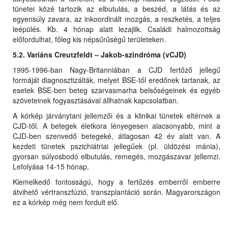
tünetei közé tartozik az elbutulás, a beszéd, a látás és az
egyensúly zavara, az inkoordinált mozgás, a reszketés, a teljes
leépülés. Kb. 4 hónap alatt lezajlik. Családi halmozottság
előfordulhat, főleg kis népsűrűségű területeken.
5.2. Variáns Creutzfeldt – Jakob-szindróma (vCJD)
1995-1996-ban Nagy-Britanniában a CJD fertőző jellegű
formáját diagnosztizálták, melyet BSE-től eredőnek tartanak, az
esetek BSE-ben beteg szarvasmarha belsőségeinek és egyéb
szöveteinek fogyasztásával állhatnak kapcsolatban.
A kórkép járványtani jellemzői és a klinikai tünetek eltérnek a
CJD-től. A betegek életkora lényegesen alacsonyabb, mint a
CJD-ben szenvedő betegeké, átlagosan 42 év alatt van. A
kezdeti tünetek pszichiátriai jellegűek (pl. üldözési mánia),
gyorsan súlyosbodó elbutulás, remegés, mozgászavar jellemzi.
Lefolyása 14-15 hónap.
Kiemelkedő fontosságú, hogy a fertőzés emberről emberre
átvihető vértranszfúzió, transzplantáció során. Magyarországon
ez a kórkép még nem fordult elő.