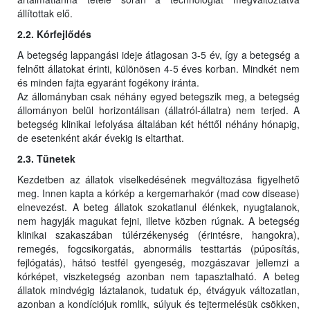
állítottak elő.
2.2. Kórfejlődés
A betegség lappangási ideje átlagosan 3-5 év, így a betegség a
felnőtt állatokat érinti, különösen 4-5 éves korban. Mindkét nem
és minden fajta egyaránt fogékony iránta.
Az állományban csak néhány egyed betegszik meg, a betegség
állományon belül horizontálisan (állatról-állatra) nem terjed. A
betegség klinikai lefolyása általában két héttől néhány hónapig,
de esetenként akár évekig is eltarthat.
2.3. Tünetek
Kezdetben az állatok viselkedésének megváltozása figyelhető
meg. Innen kapta a kórkép a kergemarhakór (mad cow disease)
elnevezést. A beteg állatok szokatlanul élénkek, nyugtalanok,
nem hagyják magukat fejni, illetve közben rúgnak. A betegség
klinikai szakaszában túlérzékenység (érintésre, hangokra),
remegés, fogcsikorgatás, abnormális testtartás (púposítás,
fejlógatás), hátsó testfél gyengeség, mozgászavar jellemzi a
kórképet, viszketegség azonban nem tapasztalható. A beteg
állatok mindvégig láztalanok, tudatuk ép, étvágyuk változatlan,
azonban a kondíciójuk romlik, súlyuk és tejtermelésük csökken,