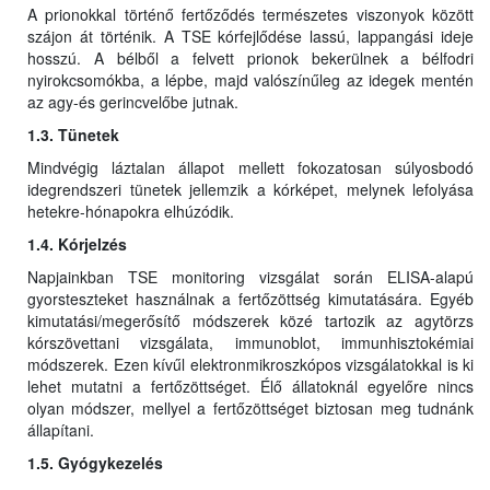
A prionokkal történő fertőződés természetes viszonyok között
szájon át történik. A TSE kórfejlődése lassú, lappangási ideje
hosszú. A bélből a felvett prionok bekerülnek a bélfodri
nyirokcsomókba, a lépbe, majd valószínűleg az idegek mentén
az agy-és gerincvelőbe jutnak.
1.3. Tünetek
Mindvégig láztalan állapot mellett fokozatosan súlyosbodó
idegrendszeri tünetek jellemzik a kórképet, melynek lefolyása
hetekre-hónapokra elhúzódik.
1.4. Kórjelzés
Napjainkban TSE monitoring vizsgálat során ELISA-alapú
gyorsteszteket használnak a fertőzöttség kimutatására. Egyéb
kimutatási/megerősítő módszerek közé tartozik az agytörzs
kórszövettani vizsgálata, immunoblot, immunhisztokémiai
módszerek. Ezen kívűl elektronmikroszkópos vizsgálatokkal is ki
lehet mutatni a fertőzöttséget. Élő állatoknál egyelőre nincs
olyan módszer, mellyel a fertőzöttséget biztosan meg tudnánk
állapítani.
1.5. Gyógykezelés