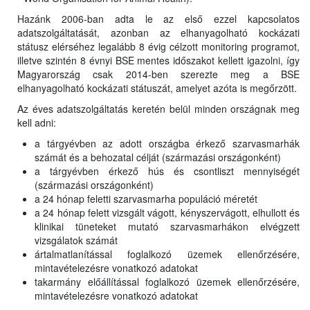
Hazánk 2006-ban adta le az első ezzel kapcsolatos
adatszolgáltatását, azonban az elhanyagolható kockázati
státusz elérséhez legalább 8 évig célzott monitoring programot,
illetve szintén 8 évnyi BSE mentes időszakot kellett igazolni, így
Magyarország csak 2014-ben szerezte meg a BSE
elhanyagolható kockázati státuszát, amelyet azóta is megőrzött.
Az éves adatszolgáltatás keretén belül minden országnak meg
kell adni:
a tárgyévben az adott országba érkező szarvasmarhák
számát és a behozatal célját (származási országonként)
a tárgyévben érkező hús és csontliszt mennyiségét
(származási országonként)
a 24 hónap feletti szarvasmarha populáció méretét
a 24 hónap felett vizsgált vágott, kényszervágott, elhullott és
klinikai tüneteket mutató szarvasmarhákon elvégzett
vizsgálatok számát
ártalmatlanítással foglalkozó üzemek ellenőrzésére,
mintavételezésre vonatkozó adatokat
takarmány előállítással foglalkozó üzemek ellenőrzésére,
mintavételezésre vonatkozó adatokat