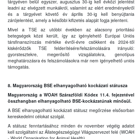
tárgyéven belül egyszer, augusztus 30-ig kell évközi jelentést
leadni az elvégzett munkákról, valamint az elért eredményekről
és a tárgyévet követő év április 30-ig kell benyújtania
zárójelentést, amely a későbbi kifizetés alapját fogja jelenteni.
Mivel a TSE az utóbbi években az alacsony prioritású
betegségek közé került, így az igénylehető Európai Uniós
társfinanszírozás mértéke évről-évre csökkent és 2024-től
kiskérődzők TSE felderítésére/felszámolására irányuló:
gyorstesztekre, megerősítő vizsgálatokra, genotípus
meghatározásra és felszámolásokra már nem igényelhető uniós
támogatás.
8. Magyarország BSE elhanyagolható kockázati státusza
Magyarország a WOAH Szárazföldi Kódex 11.4. fejezetével
összhangban elhanyagolható BSE-kockázatúnak minősül.
A BSE elhanyagolható kockázati státusz megőrzése elsősorban
kereskedelmi célokat szolgál.
A státusz fenntartásához minden év november végéig adatot
kell szolgáltatni az Állategészségügyi Világszervezet felé (WOAH
- World Organisation for Animal Health).