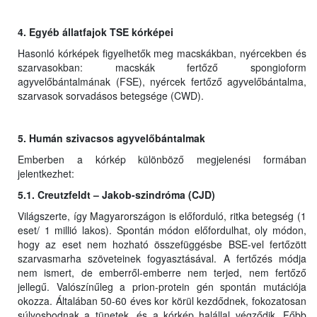
4. Egyéb állatfajok TSE kórképei
Hasonló kórképek figyelhetők meg macskákban, nyércekben és
szarvasokban: macskák fertőző spongioform
agyvelőbántalmának (FSE), nyércek fertőző agyvelőbántalma,
szarvasok sorvadásos betegsége (CWD).
5. Humán szivacsos agyvelőbántalmak
Emberben a kórkép különböző megjelenési formában
jelentkezhet:
5.1. Creutzfeldt – Jakob-szindróma (CJD)
Világszerte, így Magyarországon is előforduló, ritka betegség (1
eset/ 1 millió lakos). Spontán módon előfordulhat, oly módon,
hogy az eset nem hozható összefüggésbe BSE-vel fertőzött
szarvasmarha szöveteinek fogyasztásával. A fertőzés módja
nem ismert, de emberről-emberre nem terjed, nem fertőző
jellegű. Valószínűleg a prion-protein gén spontán mutációja
okozza. Általában 50-60 éves kor körül kezdődnek, fokozatosan
súlyosbodnak a tünetek, és a kórkép halállal végződik. Főbb