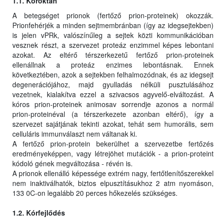
1.1. Kóroktan
A betegséget prionok (fertőző prion-proteinek) okozzák.
Prionfehérjék a minden sejtmembránban (így az idegsejtekben)
is jelen vPRk, valószínűleg a sejtek közti kommunikációban
vesznek részt, a szervezet proteáz enzimmel képes lebontani
azokat. Az eltérő térszerkezetű fertőző prion-proteinek
ellenállnak a proteáz enzimes lebontásnak. Ennek
következtében, azok a sejtekben felhalmozódnak, és az idegsejt
degenerációjához, majd gyulladás nélküli pusztulásához
vezetnek, kialakítva ezzel a szivacsos agyvelő-elváltozást. A
kóros prion-proteinek animosav sorrendje azonos a normál
prion-proteinéval (a térszerkezete azonban eltérő), így a
szervezet sajátjának tekinti azokat, tehát sem humorális, sem
celluláris immunválaszt nem váltanak ki.
A fertőző prion-protein bekerülhet a szervezetbe fertőzés
eredményeképpen, vagy létrejöhet mutációk - a prion-proteint
kódoló gének megváltozása - révén is.
A prionok ellenálló képessége extrém nagy, fertőtlenítőszerekkel
nem inaktiválhatók, biztos elpusztításukhoz 2 atm nyomáson,
133 0C-on legalább 20 perces hőkezelés szükséges.
1.2. Kórfejlődés