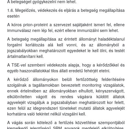
A betegséget gyógykezelni nem lehet.
1.6. Megelőzés, védekezés és eljárás a betegség megállapítása
esetén
A kóros prion-proteint a szervezet sajátjaként ismeri fel, ellene
immunválasz nem lép fel, ezért ellene immunizálni sem lehet.
A betegség megállapítása az érintett állományt haladéktalanul
forgalmi korlátozás alá kell vonni, és az állományból a
jogszabályokban meghatározott egyedeket le kell ölni, és testét
ártalmatlanítani kell.
A TSE-vel szembeni védekezés alapja, hogy a kérődzőkkel és
egyéb haszonállatokkal tilos állati eredetű fehérjét etetni.
A kérődző állományokon belüli fertőzöttség felderítésére
szolgálnak a tagállamokban bevezetett monitoring vizsgálatok,
ennek értelmében az állományokban elhullott, kényszervágott,
elkülönítetten vágott és rendes vágásra küldött állatok
agyvelejét vizsgáljuk a jogszabályban meghatározott kor felett,
ezen felül az idegrendszeri tüneteket mutató állatok agyvelejét
korhatárra való tekintet nélkül vizsgálni kell.
A vágás során kötelező a fertőzés közvetítése szempontjából
kiemelkedő jelentőségű SRM anyagok megfelelő elkülönítése,