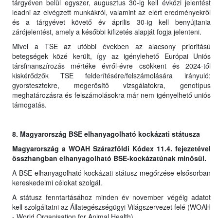
tárgyéven belül egyszer, augusztus 30-ig kell évközi jelentést
leadni az elvégzett munkákról, valamint az elért eredményekről
és a tárgyévet követő év április 30-ig kell benyújtania
zárójelentést, amely a későbbi kifizetés alapját fogja jelenteni.
Mivel a TSE az utóbbi években az alacsony prioritású
betegségek közé került, így az igénylehető Európai Uniós
társfinanszírozás mértéke évről-évre csökkent és 2024-től
kiskérődzők TSE felderítésére/felszámolására irányuló:
gyorstesztekre, megerősítő vizsgálatokra, genotípus
meghatározásra és felszámolásokra már nem igényelhető uniós
támogatás.
8. Magyarország BSE elhanyagolható kockázati státusza
Magyarország a WOAH Szárazföldi Kódex 11.4. fejezetével
összhangban elhanyagolható BSE-kockázatúnak minősül.
A BSE elhanyagolható kockázati státusz megőrzése elsősorban
kereskedelmi célokat szolgál.
A státusz fenntartásához minden év november végéig adatot
kell szolgáltatni az Állategészségügyi Világszervezet felé (WOAH
- World Organisation for Animal Health).