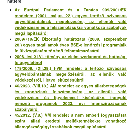
háttere
Az Európai Parlament és a Tanács 999/2001/EK
rendelete (2001. május 22.) egyes fertőző szivacsos
agyvelőbántalmak megelőzésére, az ellenük való
védekezésre és a felszámolásukra vonatkozó szabályok
megállapításáról
2009/719/EK Bizottság határozata (2009. szeptember
28.) egyes tagállamok éves BSE-ellenőrzési programjaik
felülvizsgálatára történő felhatalmazásáról
2008. évi XLVI. törvény az élelmiszerláncról és hatósági
felügyeletéről
179/2009. (XII.29.) FVM rendelet a fertőző szivacsos
agyvelőbántalmak megelőzéséről, az ellenük való
védekezésről, illetve leküzdésükről
46/2023. (VIII.18.) AM rendelet az egyes állatbetegségek
és zoonózisok felszámolására, az ellenük való
védekezésre és figyelemmel kísérésükre irányuló
nemzeti programok 2023. évi finanszírozásának
szabályairól
45/2012. (V.8.) VM rendelet a nem emberi fogyasztásra
szánt állati eredetű melléktermékekre vonatkozó
állategészségügyi szabályok megállapításáról