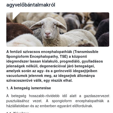
agyvelőbántalmakról
A fertőző szivacsos encephalopathiák (Transmissible
Spongioform Encephalopathy, TSE) a központi
idegrendszer lassan kialakuló, progrediáló, gyulladásos
jelenségek nélküli, degenerációval járó betegségei,
amelyek során az agy- és a gerincvelő idegsejtjeiben
vacuolumok jelennek meg, az idegsejtek állománya
szivacsszerűvé válik, egy részük elhal.
1. A betegség ismertetése
A betegség hosszabb-rövidebb idő alatt a gazdaszervezet
pusztulásához vezet. A spongioform encephalopathiák a
háziállatokban és az emberben egyaránt előfordulnak.