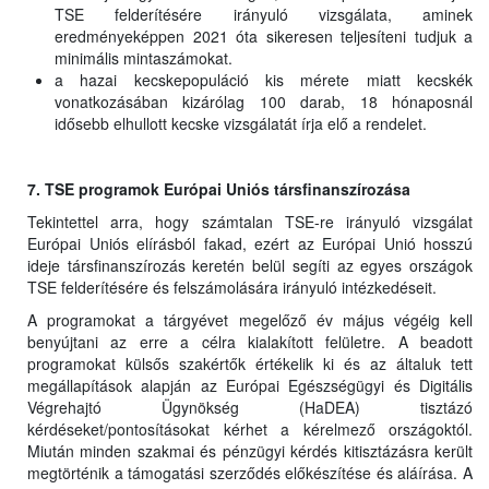
TSE felderítésére irányuló vizsgálata, aminek
eredményeképpen 2021 óta sikeresen teljesíteni tudjuk a
minimális mintaszámokat.
a hazai kecskepopuláció kis mérete miatt kecskék
vonatkozásában kizárólag 100 darab, 18 hónaposnál
idősebb elhullott kecske vizsgálatát írja elő a rendelet.
7. TSE programok Európai Uniós társfinanszírozása
Tekintettel arra, hogy számtalan TSE-re irányuló vizsgálat
Európai Uniós elírásból fakad, ezért az Európai Unió hosszú
ideje társfinanszírozás keretén belül segíti az egyes országok
TSE felderítésére és felszámolására irányuló intézkedéseit.
A programokat a tárgyévet megelőző év május végéig kell
benyújtani az erre a célra kialakított felületre. A beadott
programokat külsős szakértők értékelik ki és az általuk tett
megállapítások alapján az Európai Egészségügyi és Digitális
Végrehajtó Ügynökség (HaDEA) tisztázó
kérdéseket/pontosításokat kérhet a kérelmező országoktól.
Miután minden szakmai és pénzügyi kérdés kitisztázásra került
megtörténik a támogatási szerződés előkészítése és aláírása. A