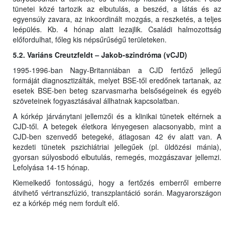
tünetei közé tartozik az elbutulás, a beszéd, a látás és az
egyensúly zavara, az inkoordinált mozgás, a reszketés, a teljes
leépülés. Kb. 4 hónap alatt lezajlik. Családi halmozottság
előfordulhat, főleg kis népsűrűségű területeken.
5.2. Variáns Creutzfeldt – Jakob-szindróma (vCJD)
1995-1996-ban Nagy-Britanniában a CJD fertőző jellegű
formáját diagnosztizálták, melyet BSE-től eredőnek tartanak, az
esetek BSE-ben beteg szarvasmarha belsőségeinek és egyéb
szöveteinek fogyasztásával állhatnak kapcsolatban.
A kórkép járványtani jellemzői és a klinikai tünetek eltérnek a
CJD-től. A betegek életkora lényegesen alacsonyabb, mint a
CJD-ben szenvedő betegeké, átlagosan 42 év alatt van. A
kezdeti tünetek pszichiátriai jellegűek (pl. üldözési mánia),
gyorsan súlyosbodó elbutulás, remegés, mozgászavar jellemzi.
Lefolyása 14-15 hónap.
Kiemelkedő fontosságú, hogy a fertőzés emberről emberre
átvihető vértranszfúzió, transzplantáció során. Magyarországon
ez a kórkép még nem fordult elő.