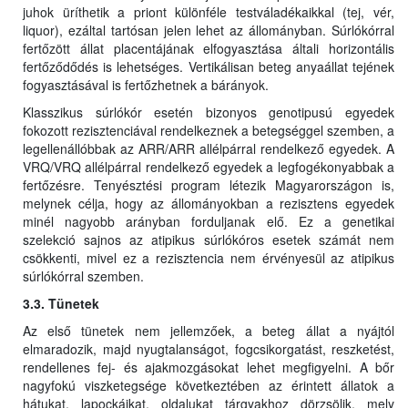
juhok üríthetik a priont különféle testváladékaikkal (tej, vér,
liquor), ezáltal tartósan jelen lehet az állományban. Súrlókórral
fertőzött állat placentájának elfogyasztása általi horizontális
fertőződődés is lehetséges. Vertikálisan beteg anyaállat tejének
fogyasztásával is fertőzhetnek a bárányok.
Klasszikus súrlókór esetén bizonyos genotipusú egyedek
fokozott rezisztenciával rendelkeznek a betegséggel szemben, a
legellenállóbbak az ARR/ARR allélpárral rendelkező egyedek. A
VRQ/VRQ allélpárral rendelkező egyedek a legfogékonyabbak a
fertőzésre. Tenyésztési program létezik Magyarországon is,
melynek célja, hogy az állományokban a rezisztens egyedek
minél nagyobb arányban forduljanak elő. Ez a genetikai
szelekció sajnos az atipikus súrlókóros esetek számát nem
csökkenti, mivel ez a rezisztencia nem érvényesül az atipikus
súrlókórral szemben.
3.3. Tünetek
Az első tünetek nem jellemzőek, a beteg állat a nyájtól
elmaradozik, majd nyugtalanságot, fogcsikorgatást, reszketést,
rendellenes fej- és ajakmozgásokat lehet megfigyelni. A bőr
nagyfokú viszketegsége következtében az érintett állatok a
hátukat, lapockáikat, oldalukat tárgyakhoz dörzsölik, mely