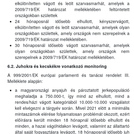
elkülönítetten vágott és leölt szarvasmarhát, amelyek a
2009/719/EK határozat mellékletében feltüntetett
országokban születtek
24 hónaposnál idősebb elhullott, kényszervágott,
elkülönítetten vágott és leölt szarvasmarhát, amelyek olyan
országokban születtek, amely országok nem szerepelnek a
2009/719/EK határozat mellékletében.
30 hónaposnál idősebb vágott szarvasmarhát, amelyek
olyan országokban születtek, amely országok nem
szerepelnek a 2009/719/EK határozat mellékletében.
6.2. Juhokra és kecskékre vonatkozó monitoring
A 999/2001/EK európai parlamenti és tanácsi rendelet III.
Melléklete alapján:
a magyarországi anyajuh és pároztatott jerkepopuláció
meghaladja a 750.000-t, így mind az elhullott, mind a
rendes/házi vágott kategóriából 10.000-10.000 vizsgálatot
kell elvégezni a tárgyév során. Mivel 2021 elött a minimális
mintaszámok elérése folyamatosan problémát okozott, ezért
előírásra került minden 18 hónapnál idősebb elhullott és
minden, a hazai vágóhidakon levágott, valamint az állattartó
által saját fogyasztásra levágott, 18 hónaposnál idősebb juh