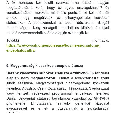
A 24 hónapos kór feletti szarvasmarha létszám alapján
meghatározásra kerül, hogy az egyes országoknak 7 év
vonatkozásában mekkora minimális pontszámot kell elérniük
ahhoz, hogy megőrizzék az elhanyagolható kockázati
státuszukat. A pontszámokat az adott időszakban vizsgált
rendes vágott, kényszervágott, elhullott és klinikai tüneteket
mutató szarvasmarhák száma alapján számolják ki.
További információ:
https://www.woah.org/en/disease/bovine-spongiform-
encephalopathy/
9. Magyarország klasszikus scrapie státusza
Hazánk klasszikus surlókór státusza a 2001/999/EK rendelet
alapján nem meghatározott.
Emiatt a továbbtartásra szánt
juhok szállítása Magyarországról elhanyagolható kockázatú
(jelenleg: Ausztria, Cseh Köztársaság, Finnország, Svédország)
vagy nemzeti védekezési programmal rendelkező (jelenleg:
Dánia, Szlovénia) státuszú tagállamba kizárólag az ARR/ARR
prionfehérje kimutatására irányuló genetikai vizsgálat
elvégzésével és ennek a vizsgálatnak a leigazolásával