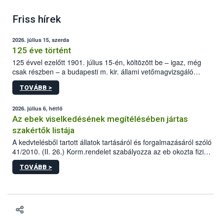
Friss hírek
2026. július 15, szerda
125 éve történt
125 évvel ezelőtt 1901. július 15-én, költözött be – igaz, még
csak részben – a budapesti m. kir. állami vetőmagvizsgáló
állomás a Kis Rókus utca 15. szám alatti, Czigler Győző által
TOVÁBB >
tervezett új épületébe.
2026. július 6, hétfő
Az ebek viselkedésének megítélésében jártas
szakértők listája
A kedvtelésből tartott állatok tartásáról és forgalmazásáról szóló
41/2010. (II. 26.) Korm.rendelet szabályozza az eb okozta fizikai
sérülés, illetve ennek veszélye keletkezésekor felmerülő
TOVÁBB >
hatósági feladatokat, valamint a veszélyes eb tartását és annak
engedélyezését. Ezen eljárások során szükség esetén be kell
vonni az ebek viselkedésének megítélésében jártas szakértőt.