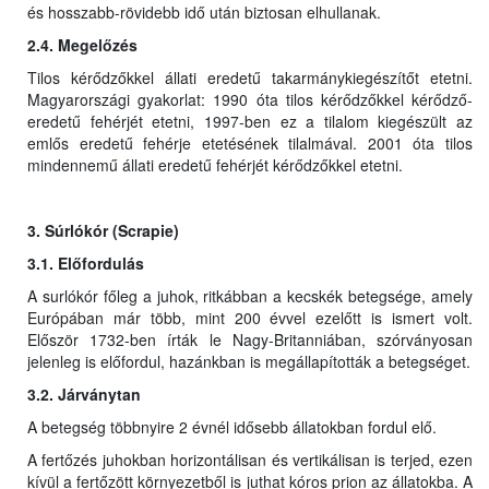
és hosszabb-rövidebb idő után biztosan elhullanak.
2.4. Megelőzés
Tilos kérődzőkkel állati eredetű takarmánykiegészítőt etetni.
Magyarországi gyakorlat: 1990 óta tilos kérődzőkkel kérődző-
eredetű fehérjét etetni, 1997-ben ez a tilalom kiegészült az
emlős eredetű fehérje etetésének tilalmával. 2001 óta tilos
mindennemű állati eredetű fehérjét kérődzőkkel etetni.
3. Súrlókór (Scrapie)
3.1. Előfordulás
A surlókór főleg a juhok, ritkábban a kecskék betegsége, amely
Európában már több, mint 200 évvel ezelőtt is ismert volt.
Először 1732-ben írták le Nagy-Britanniában, szórványosan
jelenleg is előfordul, hazánkban is megállapították a betegséget.
3.2. Járványtan
A betegség többnyire 2 évnél idősebb állatokban fordul elő.
A fertőzés juhokban horizontálisan és vertikálisan is terjed, ezen
kívül a fertőzött környezetből is juthat kóros prion az állatokba. A