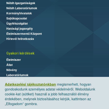
Nébih Igazgatóságok
Nébih Laboratóriumok
Kormányhivatalok
Sajtókapcsolat
Ügyfélszolgálat
Hatósági jogsegély
Élelmiszermentő Központ
Hírlevél feliratkozás
Gyakori kérdések
Élelmiszer
Állat
Növény
Laboratóriumok
Labor/Egyéb
Adatkezelési tájékoztatónkban
megismerheti, hogyan
gondoskodunk személyes adatai védelméről. Weboldalunk
cookie-kat (sütiket) használ a jobb felhasználói élmény
érdekében, melynek biztosításához kérjük, kattintson az
„Elfogadom” gombra.