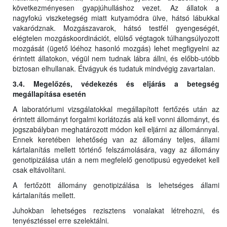
következményesen gyapjúhulláshoz vezet. Az állatok a
nagyfokú viszketegség miatt kutyamódra ülve, hátsó lábukkal
vakaródznak. Mozgászavarok, hátsó testfél gyengeségét,
elégtelen mozgáskoordinációt, elülső végtagok túlhangsúlyozott
mozgását (ügető lóéhoz hasonló mozgás) lehet megfigyelni az
érintett állatokon, végül nem tudnak lábra állni, és előbb-utóbb
biztosan elhullanak. Étvágyuk és tudatuk mindvégig zavartalan.
3.4. Megelőzés, védekezés és eljárás a betegség
megállapítása esetén
A laboratóriumi vizsgálatokkal megállapított fertőzés után az
érintett állományt forgalmi korlátozás alá kell vonni állományt, és
jogszabályban meghatározott módon kell eljárni az állománnyal.
Ennek keretében lehetőség van az állomány teljes, állami
kártalanítás mellett történő felszámolására, vagy az állomány
genotipizálása után a nem megfelelő genotipusú egyedeket kell
csak eltávolítani.
A fertőzött állomány genotipizálása is lehetséges állami
kártalanítás mellett.
Juhokban lehetséges rezisztens vonalakat létrehozni, és
tenyésztéssel erre szelektálni.