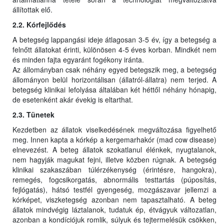
állítottak elő.
2.2. Kórfejlődés
A betegség lappangási ideje átlagosan 3-5 év, így a betegség a
felnőtt állatokat érinti, különösen 4-5 éves korban. Mindkét nem
és minden fajta egyaránt fogékony iránta.
Az állományban csak néhány egyed betegszik meg, a betegség
állományon belül horizontálisan (állatról-állatra) nem terjed. A
betegség klinikai lefolyása általában két héttől néhány hónapig,
de esetenként akár évekig is eltarthat.
2.3. Tünetek
Kezdetben az állatok viselkedésének megváltozása figyelhető
meg. Innen kapta a kórkép a kergemarhakór (mad cow disease)
elnevezést. A beteg állatok szokatlanul élénkek, nyugtalanok,
nem hagyják magukat fejni, illetve közben rúgnak. A betegség
klinikai szakaszában túlérzékenység (érintésre, hangokra),
remegés, fogcsikorgatás, abnormális testtartás (púposítás,
fejlógatás), hátsó testfél gyengeség, mozgászavar jellemzi a
kórképet, viszketegség azonban nem tapasztalható. A beteg
állatok mindvégig láztalanok, tudatuk ép, étvágyuk változatlan,
azonban a kondíciójuk romlik, súlyuk és tejtermelésük csökken,