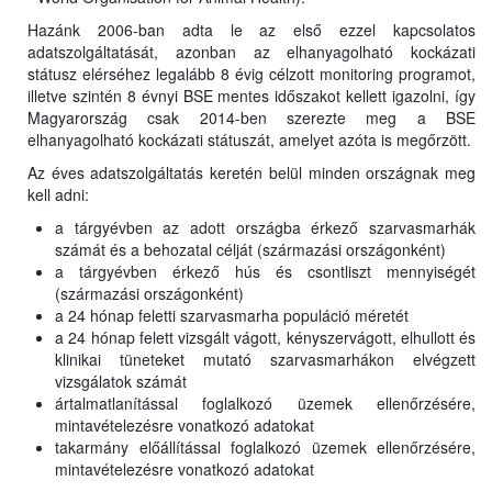
Hazánk 2006-ban adta le az első ezzel kapcsolatos
adatszolgáltatását, azonban az elhanyagolható kockázati
státusz elérséhez legalább 8 évig célzott monitoring programot,
illetve szintén 8 évnyi BSE mentes időszakot kellett igazolni, így
Magyarország csak 2014-ben szerezte meg a BSE
elhanyagolható kockázati státuszát, amelyet azóta is megőrzött.
Az éves adatszolgáltatás keretén belül minden országnak meg
kell adni:
a tárgyévben az adott országba érkező szarvasmarhák
számát és a behozatal célját (származási országonként)
a tárgyévben érkező hús és csontliszt mennyiségét
(származási országonként)
a 24 hónap feletti szarvasmarha populáció méretét
a 24 hónap felett vizsgált vágott, kényszervágott, elhullott és
klinikai tüneteket mutató szarvasmarhákon elvégzett
vizsgálatok számát
ártalmatlanítással foglalkozó üzemek ellenőrzésére,
mintavételezésre vonatkozó adatokat
takarmány előállítással foglalkozó üzemek ellenőrzésére,
mintavételezésre vonatkozó adatokat