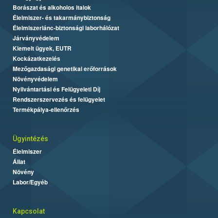
Borászat és alkoholos italok
Élelmiszer- és takarmánybiztonság
Élelmiszerlánc-biztonsági laborhálózat
Járványvédelem
Kiemelt ügyek, EUTR
Kockázatkezelés
Mezőgazdasági genetikai erőforrások
Növényvédelem
Nyilvántartási és Felügyeleti Díj
Rendszerszervezés és felügyelet
Termékpálya-ellenőrzés
Ügyintézés
Élelmiszer
Állat
Növény
Labor/Egyéb
Kapcsolat