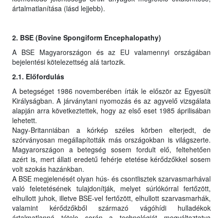
ártalmatlanítása (lásd lejjebb).
2. BSE (Bovine Spongiform Encephalopathy)
A BSE Magyarországon és az EU valamennyi országában
bejelentési kötelezettség alá tartozik.
2.1. Előfordulás
A betegséget 1986 novemberében írták le először az Egyesült
Királyságban. A járványtani nyomozás és az agyvelő vizsgálata
alapján arra következtettek, hogy az első eset 1985 áprilisában
lehetett.
Nagy-Britanniában a kórkép széles körben elterjedt, de
szórványosan megállapították más országokban is világszerte.
Magyarországon a betegség sosem fordult elő, feltehetően
azért is, mert állati eredetű fehérje etetése kérődzőkkel sosem
volt szokás hazánkban.
A BSE megjelenését olyan hús- és csontlisztek szarvasmarhával
való feletetésének tulajdonítják, melyet súrlókórral fertőzött,
elhullott juhok, illetve BSE-vel fertőzött, elhullott szarvasmarhák,
valamint kérődzőkből származó vágóhídi hulladékok
ártalmatlanná tétele során a technológiát megváltoztatva