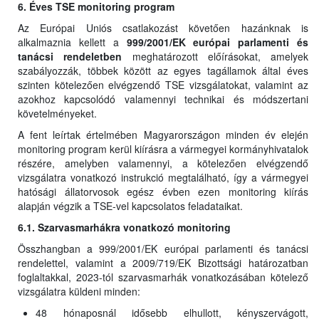
6. Éves TSE monitoring program
Az Európai Uniós csatlakozást követően hazánknak is
alkalmaznia kellett a
999/2001/EK európai parlamenti és
tanácsi rendeletben
meghatározott előírásokat, amelyek
szabályozzák, többek között az egyes tagállamok által éves
szinten kötelezően elvégzendő TSE vizsgálatokat, valamint az
azokhoz kapcsolódó valamennyi technikai és módszertani
követelményeket.
A fent leírtak értelmében Magyarországon minden év elején
monitoring program kerül kiírásra a vármegyei kormányhivatalok
részére, amelyben valamennyi, a kötelezően elvégzendő
vizsgálatra vonatkozó instrukció megtalálható, így a vármegyei
hatósági állatorvosok egész évben ezen monitoring kiírás
alapján végzik a TSE-vel kapcsolatos feladataikat.
6.1. Szarvasmarhákra vonatkozó monitoring
Összhangban a 999/2001/EK európai parlamenti és tanácsi
rendelettel, valamint a 2009/719/EK Bizottsági határozatban
foglaltakkal, 2023-tól szarvasmarhák vonatkozásában kötelező
vizsgálatra küldeni minden:
48 hónaposnál idősebb elhullott, kényszervágott,