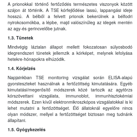
A prionokkal történő fertőződés természetes viszonyok között
szájon át történik. A TSE kórfejlődése lassú, lappangási ideje
hosszú. A bélből a felvett prionok bekerülnek a bélfodri
nyirokcsomókba, a lépbe, majd valószínűleg az idegek mentén
az agy-és gerincvelőbe jutnak.
1.3. Tünetek
Mindvégig láztalan állapot mellett fokozatosan súlyosbodó
idegrendszeri tünetek jellemzik a kórképet, melynek lefolyása
hetekre-hónapokra elhúzódik.
1.4. Kórjelzés
Napjainkban TSE monitoring vizsgálat során ELISA-alapú
gyorsteszteket használnak a fertőzöttség kimutatására. Egyéb
kimutatási/megerősítő módszerek közé tartozik az agytörzs
kórszövettani vizsgálata, immunoblot, immunhisztokémiai
módszerek. Ezen kívűl elektronmikroszkópos vizsgálatokkal is ki
lehet mutatni a fertőzöttséget. Élő állatoknál egyelőre nincs
olyan módszer, mellyel a fertőzöttséget biztosan meg tudnánk
állapítani.
1.5. Gyógykezelés