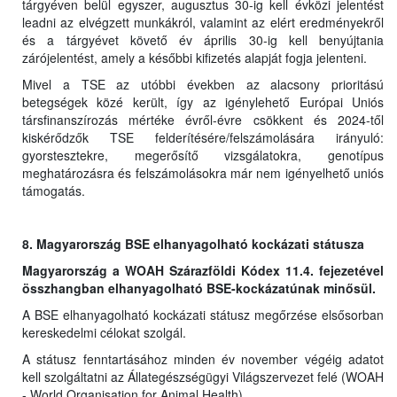
tárgyéven belül egyszer, augusztus 30-ig kell évközi jelentést
leadni az elvégzett munkákról, valamint az elért eredményekről
és a tárgyévet követő év április 30-ig kell benyújtania
zárójelentést, amely a későbbi kifizetés alapját fogja jelenteni.
Mivel a TSE az utóbbi években az alacsony prioritású
betegségek közé került, így az igénylehető Európai Uniós
társfinanszírozás mértéke évről-évre csökkent és 2024-től
kiskérődzők TSE felderítésére/felszámolására irányuló:
gyorstesztekre, megerősítő vizsgálatokra, genotípus
meghatározásra és felszámolásokra már nem igényelhető uniós
támogatás.
8. Magyarország BSE elhanyagolható kockázati státusza
Magyarország a WOAH Szárazföldi Kódex 11.4. fejezetével
összhangban elhanyagolható BSE-kockázatúnak minősül.
A BSE elhanyagolható kockázati státusz megőrzése elsősorban
kereskedelmi célokat szolgál.
A státusz fenntartásához minden év november végéig adatot
kell szolgáltatni az Állategészségügyi Világszervezet felé (WOAH
- World Organisation for Animal Health).