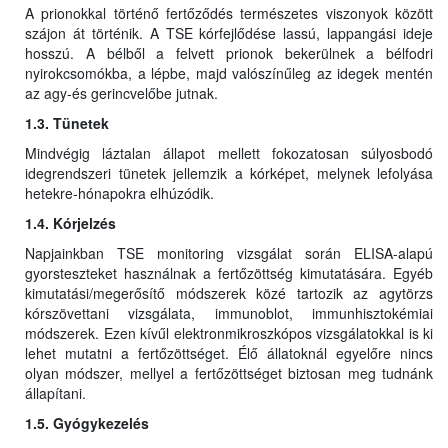
A prionokkal történő fertőződés természetes viszonyok között
szájon át történik. A TSE kórfejlődése lassú, lappangási ideje
hosszú. A bélből a felvett prionok bekerülnek a bélfodri
nyirokcsomókba, a lépbe, majd valószínűleg az idegek mentén
az agy-és gerincvelőbe jutnak.
1.3. Tünetek
Mindvégig láztalan állapot mellett fokozatosan súlyosbodó
idegrendszeri tünetek jellemzik a kórképet, melynek lefolyása
hetekre-hónapokra elhúzódik.
1.4. Kórjelzés
Napjainkban TSE monitoring vizsgálat során ELISA-alapú
gyorsteszteket használnak a fertőzöttség kimutatására. Egyéb
kimutatási/megerősítő módszerek közé tartozik az agytörzs
kórszövettani vizsgálata, immunoblot, immunhisztokémiai
módszerek. Ezen kívűl elektronmikroszkópos vizsgálatokkal is ki
lehet mutatni a fertőzöttséget. Élő állatoknál egyelőre nincs
olyan módszer, mellyel a fertőzöttséget biztosan meg tudnánk
állapítani.
1.5. Gyógykezelés