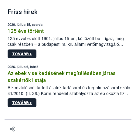
Friss hírek
2026. július 15, szerda
125 éve történt
125 évvel ezelőtt 1901. július 15-én, költözött be – igaz, még
csak részben – a budapesti m. kir. állami vetőmagvizsgáló
állomás a Kis Rókus utca 15. szám alatti, Czigler Győző által
TOVÁBB >
tervezett új épületébe.
2026. július 6, hétfő
Az ebek viselkedésének megítélésében jártas
szakértők listája
A kedvtelésből tartott állatok tartásáról és forgalmazásáról szóló
41/2010. (II. 26.) Korm.rendelet szabályozza az eb okozta fizikai
sérülés, illetve ennek veszélye keletkezésekor felmerülő
TOVÁBB >
hatósági feladatokat, valamint a veszélyes eb tartását és annak
engedélyezését. Ezen eljárások során szükség esetén be kell
vonni az ebek viselkedésének megítélésében jártas szakértőt.