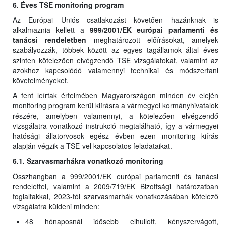
6. Éves TSE monitoring program
Az Európai Uniós csatlakozást követően hazánknak is
alkalmaznia kellett a
999/2001/EK európai parlamenti és
tanácsi rendeletben
meghatározott előírásokat, amelyek
szabályozzák, többek között az egyes tagállamok által éves
szinten kötelezően elvégzendő TSE vizsgálatokat, valamint az
azokhoz kapcsolódó valamennyi technikai és módszertani
követelményeket.
A fent leírtak értelmében Magyarországon minden év elején
monitoring program kerül kiírásra a vármegyei kormányhivatalok
részére, amelyben valamennyi, a kötelezően elvégzendő
vizsgálatra vonatkozó instrukció megtalálható, így a vármegyei
hatósági állatorvosok egész évben ezen monitoring kiírás
alapján végzik a TSE-vel kapcsolatos feladataikat.
6.1. Szarvasmarhákra vonatkozó monitoring
Összhangban a 999/2001/EK európai parlamenti és tanácsi
rendelettel, valamint a 2009/719/EK Bizottsági határozatban
foglaltakkal, 2023-tól szarvasmarhák vonatkozásában kötelező
vizsgálatra küldeni minden:
48 hónaposnál idősebb elhullott, kényszervágott,