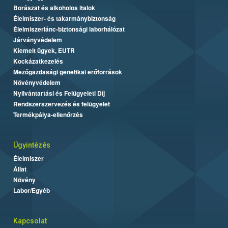
Borászat és alkoholos italok
Élelmiszer- és takarmánybiztonság
Élelmiszerlánc-biztonsági laborhálózat
Járványvédelem
Kiemelt ügyek, EUTR
Kockázatkezelés
Mezőgazdasági genetikai erőforrások
Növényvédelem
Nyilvántartási és Felügyeleti Díj
Rendszerszervezés és felügyelet
Termékpálya-ellenőrzés
Ügyintézés
Élelmiszer
Állat
Növény
Labor/Egyéb
Kapcsolat