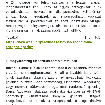
A 24 hónapos kór feletti szarvasmarha létszám alapján
meghatározásra kerül, hogy az egyes országoknak 7 év
vonatkozásában mekkora minimális pontszámot kell elérniük
ahhoz, hogy megőrizzék az elhanyagolható kockázati
státuszukat. A pontszámokat az adott időszakban vizsgált
rendes vágott, kényszervágott, elhullott és klinikai tüneteket
mutató szarvasmarhák száma alapján számolják ki.
További információ:
https://www.woah.org/en/disease/bovine-spongiform-
encephalopathy/
9. Magyarország klasszikus scrapie státusza
Hazánk klasszikus surlókór státusza a 2001/999/EK rendelet
alapján nem meghatározott.
Emiatt a továbbtartásra szánt
juhok szállítása Magyarországról elhanyagolható kockázatú
(jelenleg: Ausztria, Cseh Köztársaság, Finnország, Svédország)
vagy nemzeti védekezési programmal rendelkező (jelenleg:
Dánia, Szlovénia) státuszú tagállamba kizárólag az ARR/ARR
prionfehérje kimutatására irányuló genetikai vizsgálat
elvégzésével és ennek a vizsgálatnak a leigazolásával