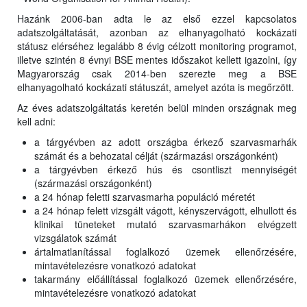
Hazánk 2006-ban adta le az első ezzel kapcsolatos
adatszolgáltatását, azonban az elhanyagolható kockázati
státusz elérséhez legalább 8 évig célzott monitoring programot,
illetve szintén 8 évnyi BSE mentes időszakot kellett igazolni, így
Magyarország csak 2014-ben szerezte meg a BSE
elhanyagolható kockázati státuszát, amelyet azóta is megőrzött.
Az éves adatszolgáltatás keretén belül minden országnak meg
kell adni:
a tárgyévben az adott országba érkező szarvasmarhák
számát és a behozatal célját (származási országonként)
a tárgyévben érkező hús és csontliszt mennyiségét
(származási országonként)
a 24 hónap feletti szarvasmarha populáció méretét
a 24 hónap felett vizsgált vágott, kényszervágott, elhullott és
klinikai tüneteket mutató szarvasmarhákon elvégzett
vizsgálatok számát
ártalmatlanítással foglalkozó üzemek ellenőrzésére,
mintavételezésre vonatkozó adatokat
takarmány előállítással foglalkozó üzemek ellenőrzésére,
mintavételezésre vonatkozó adatokat