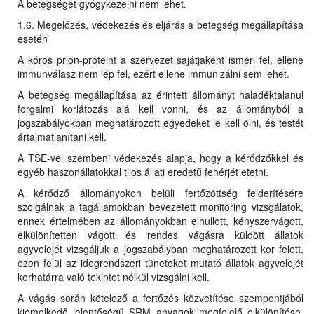
A betegséget gyógykezelni nem lehet.
1.6. Megelőzés, védekezés és eljárás a betegség megállapítása
esetén
A kóros prion-proteint a szervezet sajátjaként ismeri fel, ellene
immunválasz nem lép fel, ezért ellene immunizálni sem lehet.
A betegség megállapítása az érintett állományt haladéktalanul
forgalmi korlátozás alá kell vonni, és az állományból a
jogszabályokban meghatározott egyedeket le kell ölni, és testét
ártalmatlanítani kell.
A TSE-vel szembeni védekezés alapja, hogy a kérődzőkkel és
egyéb haszonállatokkal tilos állati eredetű fehérjét etetni.
A kérődző állományokon belüli fertőzöttség felderítésére
szolgálnak a tagállamokban bevezetett monitoring vizsgálatok,
ennek értelmében az állományokban elhullott, kényszervágott,
elkülönítetten vágott és rendes vágásra küldött állatok
agyvelejét vizsgáljuk a jogszabályban meghatározott kor felett,
ezen felül az idegrendszeri tüneteket mutató állatok agyvelejét
korhatárra való tekintet nélkül vizsgálni kell.
A vágás során kötelező a fertőzés közvetítése szempontjából
kiemelkedő jelentőségű SRM anyagok megfelelő elkülönítése,