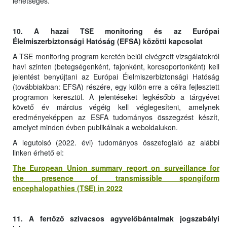
lehetséges.
10. A hazai TSE monitoring és az Európai
Élelmiszerbiztonsági Hatóság (EFSA) közötti kapcsolat
A TSE monitoring program keretén belül elvégzett vizsgálatokról
havi szinten (betegségenként, fajonként, korcsoportonként) kell
jelentést benyújtani az Európai Élelmiszerbiztonsági Hatóság
(továbbiakban: EFSA) részére, egy külön erre a célra fejlesztett
programon keresztül. A jelentéseket legkésőbb a tárgyévet
követő év március végéig kell véglegesíteni, amelynek
eredményeképpen az ESFA tudományos összegzést készít,
amelyet minden évben publikálnak a weboldalukon.
A legutolsó (2022. évi) tudományos összefoglaló az alábbi
linken érhető el:
The European Union summary report on surveillance for
the presence of transmissible spongiform
encephalopathies (TSE) in 2022
11. A fertőző szivacsos agyvelőbántalmak jogszabályi