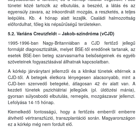
tünetei közé tartozik az elbutulás, a beszéd, a látás és az
egyensúly zavara, az inkoordinált mozgás, a reszketés, a teljes
leépülés. Kb. 4 hónap alatt lezajlik. Családi halmozottság
előfordulhat, főleg kis népsűrűségű területeken.
5.2. Variáns Creutzfeldt – Jakob-szindróma (vCJD)
1995-1996-ban Nagy-Britanniában a CJD fertőző jellegű
formáját diagnosztizálták, melyet BSE-től eredőnek tartanak, az
esetek BSE-ben beteg szarvasmarha belsőségeinek és egyéb
szöveteinek fogyasztásával állhatnak kapcsolatban.
A kórkép járványtani jellemzői és a klinikai tünetek eltérnek a
CJD-től. A betegek életkora lényegesen alacsonyabb, mint a
CJD-ben szenvedő betegeké, átlagosan 42 év alatt van. A
kezdeti tünetek pszichiátriai jellegűek (pl. üldözési mánia),
gyorsan súlyosbodó elbutulás, remegés, mozgászavar jellemzi.
Lefolyása 14-15 hónap.
Kiemelkedő fontosságú, hogy a fertőzés emberről emberre
átvihető vértranszfúzió, transzplantáció során. Magyarországon
ez a kórkép még nem fordult elő.