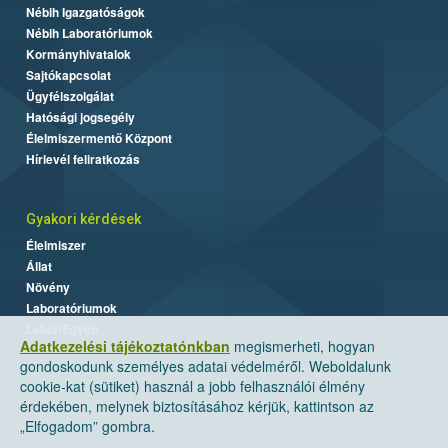
Nébih Igazgatóságok
Nébih Laboratóriumok
Kormányhivatalok
Sajtókapcsolat
Ügyfélszolgálat
Hatósági jogsegély
Élelmiszermentő Központ
Hírlevél feliratkozás
Gyakori kérdések
Élelmiszer
Állat
Növény
Laboratóriumok
Labor/Egyéb
Adatkezelési tájékoztatónkban
megismerheti, hogyan
gondoskodunk személyes adatai védelméről. Weboldalunk
cookie-kat (sütiket) használ a jobb felhasználói élmény
érdekében, melynek biztosításához kérjük, kattintson az
„Elfogadom” gombra.