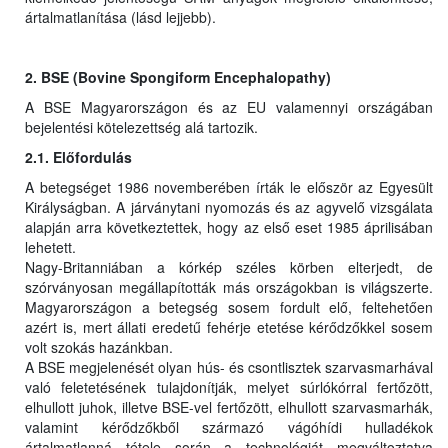
ártalmatlanítása (lásd lejjebb).
2. BSE (Bovine Spongiform Encephalopathy)
A BSE Magyarországon és az EU valamennyi országában
bejelentési kötelezettség alá tartozik.
2.1. Előfordulás
A betegséget 1986 novemberében írták le először az Egyesült
Királyságban. A járványtani nyomozás és az agyvelő vizsgálata
alapján arra következtettek, hogy az első eset 1985 áprilisában
lehetett.
Nagy-Britanniában a kórkép széles körben elterjedt, de
szórványosan megállapították más országokban is világszerte.
Magyarországon a betegség sosem fordult elő, feltehetően
azért is, mert állati eredetű fehérje etetése kérődzőkkel sosem
volt szokás hazánkban.
A BSE megjelenését olyan hús- és csontlisztek szarvasmarhával
való feletetésének tulajdonítják, melyet súrlókórral fertőzött,
elhullott juhok, illetve BSE-vel fertőzött, elhullott szarvasmarhák,
valamint kérődzőkből származó vágóhídi hulladékok
ártalmatlanná tétele során a technológiát megváltoztatva