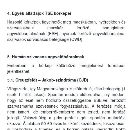
4. Egyéb állatfajok TSE kórképei
Hasonló kórképek figyelhetők meg macskákban, nyércekben és
szarvasokban: macskák fertőző spongioform
agyvelőbántalmának (FSE), nyércek fertőző agyvelőbántalma,
szarvasok sorvadásos betegsége (CWD).
5. Humán szivacsos agyvelőbántalmak
Emberben a kórkép különböző megjelenési formában
jelentkezhet:
5.1. Creutzfeldt – Jakob-szindróma (CJD)
Világszerte, így Magyarországon is előforduló, ritka betegség (1
eset/ 1 millió lakos). Spontán módon előfordulhat, oly módon,
hogy az eset nem hozható összefüggésbe BSE-vel fertőzött
szarvasmarha szöveteinek fogyasztásával. A fertőzés módja
nem ismert, de emberről-emberre nem terjed, nem fertőző
jellegű. Valószínűleg a prion-protein gén spontán mutációja
okozza. Általában 50-60 éves kor körül kezdődnek, fokozatosan
súlyosbodnak a tünetek, és a kórkép halállal végződik. Főbb