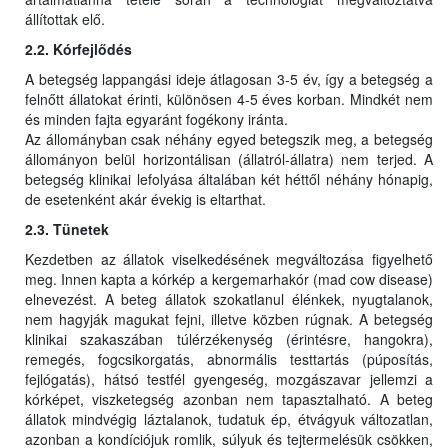
állítottak elő.
2.2. Kórfejlődés
A betegség lappangási ideje átlagosan 3-5 év, így a betegség a
felnőtt állatokat érinti, különösen 4-5 éves korban. Mindkét nem
és minden fajta egyaránt fogékony iránta.
Az állományban csak néhány egyed betegszik meg, a betegség
állományon belül horizontálisan (állatról-állatra) nem terjed. A
betegség klinikai lefolyása általában két héttől néhány hónapig,
de esetenként akár évekig is eltarthat.
2.3. Tünetek
Kezdetben az állatok viselkedésének megváltozása figyelhető
meg. Innen kapta a kórkép a kergemarhakór (mad cow disease)
elnevezést. A beteg állatok szokatlanul élénkek, nyugtalanok,
nem hagyják magukat fejni, illetve közben rúgnak. A betegség
klinikai szakaszában túlérzékenység (érintésre, hangokra),
remegés, fogcsikorgatás, abnormális testtartás (púposítás,
fejlógatás), hátsó testfél gyengeség, mozgászavar jellemzi a
kórképet, viszketegség azonban nem tapasztalható. A beteg
állatok mindvégig láztalanok, tudatuk ép, étvágyuk változatlan,
azonban a kondíciójuk romlik, súlyuk és tejtermelésük csökken,