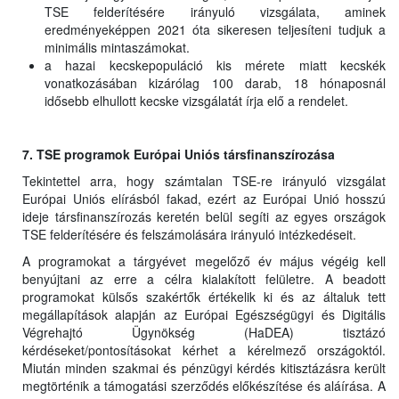
TSE felderítésére irányuló vizsgálata, aminek
eredményeképpen 2021 óta sikeresen teljesíteni tudjuk a
minimális mintaszámokat.
a hazai kecskepopuláció kis mérete miatt kecskék
vonatkozásában kizárólag 100 darab, 18 hónaposnál
idősebb elhullott kecske vizsgálatát írja elő a rendelet.
7. TSE programok Európai Uniós társfinanszírozása
Tekintettel arra, hogy számtalan TSE-re irányuló vizsgálat
Európai Uniós elírásból fakad, ezért az Európai Unió hosszú
ideje társfinanszírozás keretén belül segíti az egyes országok
TSE felderítésére és felszámolására irányuló intézkedéseit.
A programokat a tárgyévet megelőző év május végéig kell
benyújtani az erre a célra kialakított felületre. A beadott
programokat külsős szakértők értékelik ki és az általuk tett
megállapítások alapján az Európai Egészségügyi és Digitális
Végrehajtó Ügynökség (HaDEA) tisztázó
kérdéseket/pontosításokat kérhet a kérelmező országoktól.
Miután minden szakmai és pénzügyi kérdés kitisztázásra került
megtörténik a támogatási szerződés előkészítése és aláírása. A