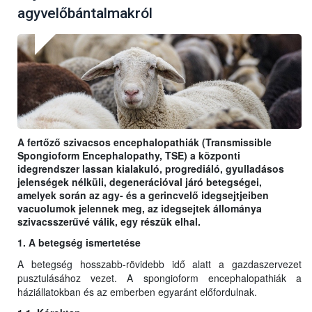
agyvelőbántalmakról
A fertőző szivacsos encephalopathiák (Transmissible
Spongioform Encephalopathy, TSE) a központi
idegrendszer lassan kialakuló, progrediáló, gyulladásos
jelenségek nélküli, degenerációval járó betegségei,
amelyek során az agy- és a gerincvelő idegsejtjeiben
vacuolumok jelennek meg, az idegsejtek állománya
szivacsszerűvé válik, egy részük elhal.
1. A betegség ismertetése
A betegség hosszabb-rövidebb idő alatt a gazdaszervezet
pusztulásához vezet. A spongioform encephalopathiák a
háziállatokban és az emberben egyaránt előfordulnak.