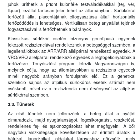
juhok üríthetik a priont különféle testváladékaikkal (tej, vér,
liquor), ezáltal tartósan jelen lehet az állományban. Súrlókórral
fertőzött állat placentájának elfogyasztása általi horizontális
fertőződődés is lehetséges. Vertikálisan beteg anyaállat tejének
fogyasztásával is fertőzhetnek a bárányok.
Klasszikus súrlókór esetén bizonyos genotipusú egyedek
fokozott rezisztenciával rendelkeznek a betegséggel szemben, a
legellenállóbbak az ARR/ARR allélpárral rendelkező egyedek. A
VRQ/VRQ allélpárral rendelkező egyedek a legfogékonyabbak a
fertőzésre. Tenyésztési program létezik Magyarországon is,
melynek célja, hogy az állományokban a rezisztens egyedek
minél nagyobb arányban forduljanak elő. Ez a genetikai
szelekció sajnos az atipikus súrlókóros esetek számát nem
csökkenti, mivel ez a rezisztencia nem érvényesül az atipikus
súrlókórral szemben.
3.3. Tünetek
Az első tünetek nem jellemzőek, a beteg állat a nyájtól
elmaradozik, majd nyugtalanságot, fogcsikorgatást, reszketést,
rendellenes fej- és ajakmozgásokat lehet megfigyelni. A bőr
nagyfokú viszketegsége következtében az érintett állatok a
hátukat, lapockáikat, oldalukat tárgyakhoz dörzsölik, mely