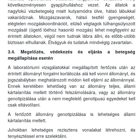
következményesen gyapjúhulláshoz vezet. Az állatok a
nagyfokú viszketegség miatt kutyamódra ülve, hátsó lábukkal
vakaródznak. Mozgászavarok, hátsó testfél gyengeségét,
elégtelen mozgáskoordinációt, elülső végtagok túlhangsúlyozott
mozgását (ügető lóéhoz hasonló mozgás) lehet megfigyelni az
érintett állatokon, végül nem tudnak lábra állni, és előbb-utóbb
biztosan elhullanak. Étvágyuk és tudatuk mindvégig zavartalan.
3.4. Megelőzés, védekezés és eljárás a betegség
megállapítása esetén
A laboratóriumi vizsgálatokkal megállapított fertőzés után az
érintett állományt forgalmi korlátozás alá kell vonni állományt, és
jogszabályban meghatározott módon kell eljárni az állománnyal.
Ennek keretében lehetőség van az állomány teljes, állami
kártalanítás mellett történő felszámolására, vagy az állomány
genotipizálása után a nem megfelelő genotipusú egyedeket kell
csak eltávolítani.
A fertőzött állomány genotipizálása is lehetséges állami
kártalanítás mellett.
Juhokban lehetséges rezisztens vonalakat létrehozni, és
tenyésztéssel erre szelektálni.