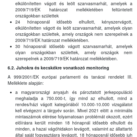
elkülönítetten vágott és leölt szarvasmarhát, amelyek a
2009/719/EK határozat mellékletében feltüntetett
országokban születtek
24 hónaposnál idősebb elhullott, kényszervágott,
elkülönítetten vágott és leölt szarvasmarhát, amelyek olyan
országokban születtek, amely országok nem szerepelnek a
2009/719/EK határozat mellékletében.
30 hónaposnál idősebb vágott szarvasmarhát, amelyek
olyan országokban születtek, amely országok nem
szerepelnek a 2009/719/EK határozat mellékletében.
6.2. Juhokra és kecskékre vonatkozó monitoring
A 999/2001/EK európai parlamenti és tanácsi rendelet III.
Melléklete alapján:
a magyarországi anyajuh és pároztatott jerkepopuláció
meghaladja a 750.000-t, így mind az elhullott, mind a
rendes/házi vágott kategóriából 10.000-10.000 vizsgálatot
kell elvégezni a tárgyév során. Mivel 2021 elött a minimális
mintaszámok elérése folyamatosan problémát okozott, ezért
előírásra került minden 18 hónapnál idősebb elhullott és
minden, a hazai vágóhidakon levágott, valamint az állattartó
által saját fogyasztásra levágott, 18 hónaposnál idősebb juh