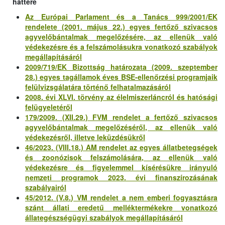
háttere
Az Európai Parlament és a Tanács 999/2001/EK
rendelete (2001. május 22.) egyes fertőző szivacsos
agyvelőbántalmak megelőzésére, az ellenük való
védekezésre és a felszámolásukra vonatkozó szabályok
megállapításáról
2009/719/EK Bizottság határozata (2009. szeptember
28.) egyes tagállamok éves BSE-ellenőrzési programjaik
felülvizsgálatára történő felhatalmazásáról
2008. évi XLVI. törvény az élelmiszerláncról és hatósági
felügyeletéről
179/2009. (XII.29.) FVM rendelet a fertőző szivacsos
agyvelőbántalmak megelőzéséről, az ellenük való
védekezésről, illetve leküzdésükről
46/2023. (VIII.18.) AM rendelet az egyes állatbetegségek
és zoonózisok felszámolására, az ellenük való
védekezésre és figyelemmel kísérésükre irányuló
nemzeti programok 2023. évi finanszírozásának
szabályairól
45/2012. (V.8.) VM rendelet a nem emberi fogyasztásra
szánt állati eredetű melléktermékekre vonatkozó
állategészségügyi szabályok megállapításáról