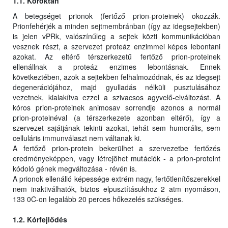
1.1. Kóroktan
A betegséget prionok (fertőző prion-proteinek) okozzák.
Prionfehérjék a minden sejtmembránban (így az idegsejtekben)
is jelen vPRk, valószínűleg a sejtek közti kommunikációban
vesznek részt, a szervezet proteáz enzimmel képes lebontani
azokat. Az eltérő térszerkezetű fertőző prion-proteinek
ellenállnak a proteáz enzimes lebontásnak. Ennek
következtében, azok a sejtekben felhalmozódnak, és az idegsejt
degenerációjához, majd gyulladás nélküli pusztulásához
vezetnek, kialakítva ezzel a szivacsos agyvelő-elváltozást. A
kóros prion-proteinek animosav sorrendje azonos a normál
prion-proteinéval (a térszerkezete azonban eltérő), így a
szervezet sajátjának tekinti azokat, tehát sem humorális, sem
celluláris immunválaszt nem váltanak ki.
A fertőző prion-protein bekerülhet a szervezetbe fertőzés
eredményeképpen, vagy létrejöhet mutációk - a prion-proteint
kódoló gének megváltozása - révén is.
A prionok ellenálló képessége extrém nagy, fertőtlenítőszerekkel
nem inaktiválhatók, biztos elpusztításukhoz 2 atm nyomáson,
133 0C-on legalább 20 perces hőkezelés szükséges.
1.2. Kórfejlődés