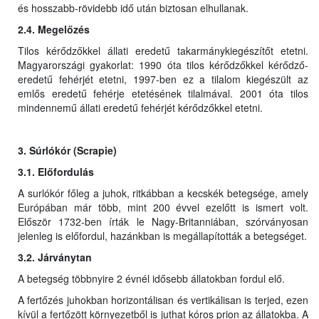
és hosszabb-rövidebb idő után biztosan elhullanak.
2.4. Megelőzés
Tilos kérődzőkkel állati eredetű takarmánykiegészítőt etetni.
Magyarországi gyakorlat: 1990 óta tilos kérődzőkkel kérődző-
eredetű fehérjét etetni, 1997-ben ez a tilalom kiegészült az
emlős eredetű fehérje etetésének tilalmával. 2001 óta tilos
mindennemű állati eredetű fehérjét kérődzőkkel etetni.
3. Súrlókór (Scrapie)
3.1. Előfordulás
A surlókór főleg a juhok, ritkábban a kecskék betegsége, amely
Európában már több, mint 200 évvel ezelőtt is ismert volt.
Először 1732-ben írták le Nagy-Britanniában, szórványosan
jelenleg is előfordul, hazánkban is megállapították a betegséget.
3.2. Járványtan
A betegség többnyire 2 évnél idősebb állatokban fordul elő.
A fertőzés juhokban horizontálisan és vertikálisan is terjed, ezen
kívül a fertőzött környezetből is juthat kóros prion az állatokba. A